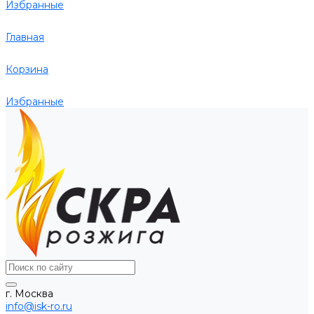
Избранные
Главная
Корзина
Избранные
г. Москва
info@isk-ro.ru