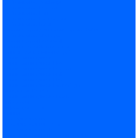
Трубы жаровые Weishaupt
Трубы жаровые Ecoflam
Трубы жаровые FBR
Трубы жаровые Lamborghini
Трубы жаровые Baltur
Жаровые трубы для газовых горелок Baltur
Трубы жаровые CibUnigas
Жаровые трубы Honeywell
Жаровые трубы Kromschroder
Комплектующие жаровых труб
Уравнительные диски
Уравнительные диски Elco
Уравнительные диски Ecoflam
Уравнительные диски Riello
Уравнительные диски FBR
Уравнительные диски Lamborhgini
Завихрители Dreizler
Уравнительные диски Giersch
Диффузоры
Диффузоры Ecoflam
Фланцы
Прокладки фланца
Прокладки фланца Ecoflam
Прокладки фланца FBR
Комплекты удлинения головы сгорания