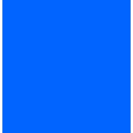
Запчасти для котлов
Автоматы горения для котлов
Горелки для котлов
Горелки для котлов Buderus
Газовые клапаны для котлов
Датчики температуры котла
Датчики температуры BAXI
Датчики температуры Buderus
Электроды для котлов
Электроды для котлов Buderus
Циркуляционные насосы
Вентиляторы для котлов
Вентиляторы для котлов BAXI
Вентиляторы для котлов Buderus
Термостаты
Термостаты комнатные Siemens
Инжекторы для котлов
Панели управления котла
Аноды магниевые
Аноды магниевые BAXI
Аноды магниевые Buderus
Комплекты перехода котла на сжиженный газ
Электромоторы для котла
Теплообменники для котлов
Байпас