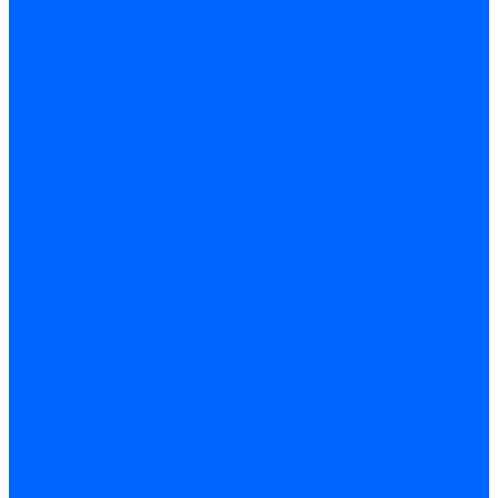
Жидкотопливные электромагнитные клапаны Baltur
Клапаны топливные электромагнитные Weishaupt
Запчасти для топливных клапанов
Запчасти жидкотопливных клапанов Brahma
Запчасти жидкотопливных клапанов Honeywell
Запчасти жидкотопливных клапанов Satronic / Honeywell
Запчасти жидкотопливных клапанов Siemens для горелок
Запчасти жидкотопливных клапанов для горелок Baltur
Комплектующие жидкотопливных клапанов Weishaupt
Электромагнитные Газовые клапаны
Газовые электромагнитные клапаны Dungs
Газовые э/м клапаны Honeywell
Газовые э/м клапаны Brahma
Газовые э/м клапаны Kromschroder
Газовые э/м клапаны Resideo
Газовые э/м клапаны Satronic / Honeywell
Газовые электромагнитные клапаны Baltur
Газовые электромагнитные клапаны Siemens
Клапаны газовые электромагнитные Weishaupt
Запасные части газовых клапанов
Запасные части газовых клапанов Siemens
Запасные части газовых клапанов для горелок Baltur
Запасные части газовых клапанов для горелок Dungs
Блоки контроля герметичности
Блоки контроля герметичности Dungs