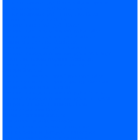
Запчасти жаровых труб Honeywell для горелок
Запчасти жаровых труб Kromschroder
Запчасти жаровых труб для горелок Baltur
Уравнительные диски Baltur
Компоненты газовой трубы Baltur
Компоненты жидкотопливной трубы Baltur
Комплектующие жаровых труб Weishaupt
Уравнительные диски Weishaupt
Компоненты газовой трубы Weishaupt
Компоненты жидкотопливной трубы Weishaupt
Уплотнения головы сгорания Weishaupt
Комплектующие к запорной арматуре
Затворы Siemens
Комплектующие к запорной арматуре Baltur
Комплектующие к запорной арматуре Siemens
Прочие запчасти для горелки
Компоненты жидкотопливной трубы Delavan
Компоненты жидкотопливной трубы Honeywell
Контрольно-измерительные приборы
Датчики давления Dungs
Датчики давления Siemens
Краны и клапаны Kromschroder
Принадлежности Brahma для горелок
Принадлежности Honeywell для горелок
Принадлежности Siemens для горелок