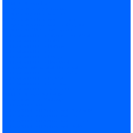
Миниконтакторы FBR
ЖК дисплеи, БУИ для горелок
ЖК дисплеи для горелок Elco
ЖК дисплеи для горелок Ecoflam
ЖК дисплеи для горелок Lamborghini
ЖК дисплеи DUNGS для горелок
Электрокомпоненты Satronic / Honeywell
Электрокомпоненты Baltur
Электрокомпоненты Brahma
Электрокомпоненты Cofi
Электрокомпоненты Dungs
Электрокомпоненты Honeywell
Переключатели потоков Honeywell
Электрокомпоненты Kromschroder
Электрокомпоненты Resideo
Электрокомпоненты Siemens
Электрокомпоненты Weishaupt
Миниконтакторы Weishaupt
ЖК дисплеи, БУИ Weishaupt
Электродвигатели
Электродвигатели для горелок Weishaupt
Электродвигатели для горелок Elco
Электродвигатели для горелок Ecoflam
Электродвигатели для горелок Riello
Электродвигатели для горелок FBR