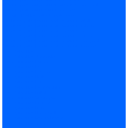
Трансформаторы розжига Satronic / Honeywell
Трансформаторы поджига Siemens
Кабели питания трансформаторов
Запчасти трансформаторов розжига Baltur
Запчасти трансформаторов розжига Brahma
Запчасти трансформаторов розжига Cofi
Запчасти трансформаторов розжига Dungs
Запчасти трансформаторов розжига Honeywell
Запчасти трансформаторов розжига Siemens
Реле давления
Реле давления Weishaupt
Реле давления Dungs
Реле давления Elco
Реле давления Ecoflam
Реле давления Riello
Реле давления FBR
Реле давления Lamborghini
Реле давления Baltur
Реле давления CibUnigas
Реле давления Dreizler
Реле давления Brahma
Реле давления Honeywell
Реле давления Kromschroder
Реле давления Siemens