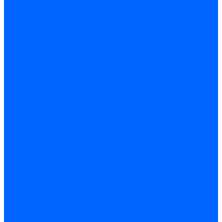
Датчики пламени Siemens
Датчики пламени Ecoflam
Датчики пламени FBR
Датчики пламени Lamborghini
Датчики пламени Baltur
Датчики пламени CibUnigas
Датчики пламени Satronic / Honeywell
Датчики пламени Giersch
Датчики пламени Brahma
Датчики пламени Dungs
Датчики пламени Honeywell
Датчики пламени Kromschroder
Датчики пламени Resideo
Датчики пламени Weishaupt
Комплектующие Датчиков пламени
Запчасти датчиков пламени Siemens для горелок
Кабели дитчиков пламени
Фиксаторы
Запасные части датчиков пламени Satronic / Honeywell
Запасные части датчиков пламени Brahma
Запасные части датчиков пламени Honeywell
Запасные части датчиков пламени Kromschroder
Запасные части датчиков пламени Resideo
Запасные части датчиков пламени для горелок Baltur
Комплектующие датчиков пламени Weishaupt