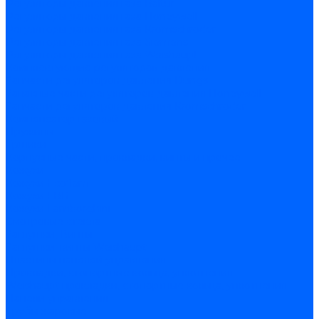
Регуляторы давления газа Baltur
Регуляторы давления газа Honeywell
Регуляторы давления газа Kromschroder
Регуляторы давления газа Siemens
Регуляторы давления газа Weishaupt
Комплектующие регуляторов давления
Запчасти регуляторов давления Dungs
Запасные части регуляторов давления Honeywell
Запчасти регуляторов давления Kromschroder
Компенсатор газовый
Пружины
Ёршики
Корпусные части, прокладки, винты и прочее
Кожухи
Кожухи Ecoflam
Кожухи FBR
Кожухи Lamborghini
Смотровые стекла
Заглушки, Винты
Заглушки, винты Weishaupt
Пластины панелей управления
Прокладки, стопортные кольца, уплотнения
Weishaupt прокладки, стопортные кольца, уплотнения
Панели управления
Трубы жаровые