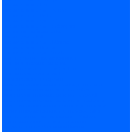
Газовые клапаны Elco
Газовые клапаны для Ecoflam
Газовые клапаны Riello
Газовые клапаны для FBR
Газовые клапаны для Lamborghini
Газовые мультиблоки Baltur
Газовые рампы Baltur
Газовые клапаны для CibUnigas
Газовые клапаны Dreizler
Газовые клапаны для Giersch
Комплектующие газовых клапанов
Фланцы для газовых клапанов
Фланцы газовых клапанов Ecoflam
Фланцы газовых клапанов FBR
Колено газовое для горелки
Запчасти газовых клапанов Dungs для горелок
Запасные части газовых клапанов Brahma
Запасные части газовых клапанов Honeywell
Запасные части газовых клапанов Kromschroder
Запчасти газовых клапанов Siemens для горелок
Запчасти газовых клапанов для горелок Baltur
Комплектующие газовых клапанов Weishaupt
Электромагнитные Топливные клапаны
Жидкотопливные э/м клапаны Brahma