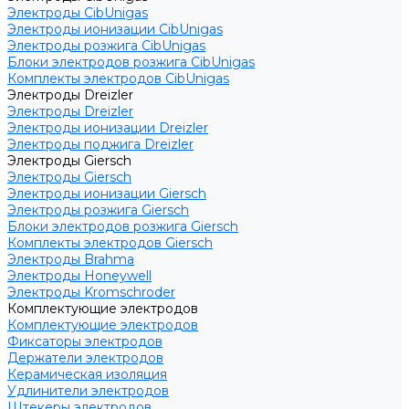
Электроды CibUnigas
Электроды ионизации CibUnigas
Электроды розжига CibUnigas
Блоки электродов розжига CibUnigas
Комплекты электродов CibUnigas
Электроды Dreizler
Электроды Dreizler
Электроды ионизации Dreizler
Электроды поджига Dreizler
Электроды Giersch
Электроды Giersch
Электроды ионизации Giersch
Электроды розжига Giersch
Блоки электродов розжига Giersch
Комплекты электродов Giersch
Электроды Brahma
Электроды Honeywell
Электроды Kromschroder
Комплектующие электродов
Комплектующие электродов
Фиксаторы электродов
Держатели электродов
Керамическая изоляция
Удлинители электродов
Штекеры электродов