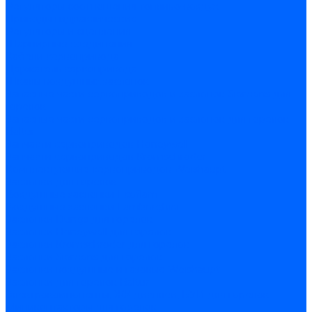
Регуляторы соотношения топливо-воздух
Приводы гидравлические
Регуляторы и сцепления
Шарнирные соединения
Кабели сервопривода
Держатель сервопривода
Шкалы воздушных заслонок
Запасные части сервоприводов и заслонок Siemens для
горелок
Запасные части сервоприводов и заслонок для горелок
Baltur
Запчасти сервоприводов Honeywell
Запчасти сервоприводов Kromschroder
Комплектующие сервоприводов Weishaupt
Заслонки для горелок
Воздушные заслонки Ecoflam
Воздушные заслонки Lamborghini
Заслонки Dungs для горелок
Заслонки Honeywell для горелок
Заслонки Kromschroder для горелок
Заслонки Siemens для горелок
Заслонки воздушные и газовые Weishaupt
Заслонки для горелок Baltur
Электрокомпоненты, ЖК дисплеи, БУИ для горелок
Миниконтакторы для горелок