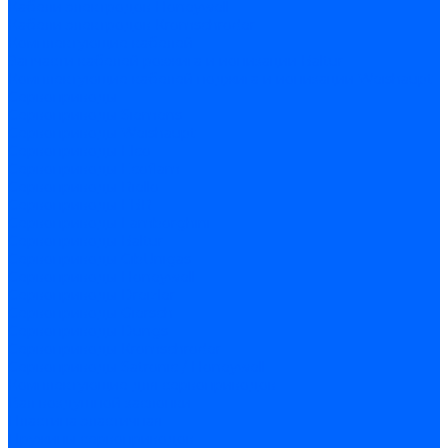
Кабели электродов Honeywell
Кабели электродов Kromschroder
Комплектующие кабелей
Запчасти кабелей розжига и ионизации Baltur
Комплектующие кабелей поджига и ионизации Weishaupt
Сервоприводы
Сервоприводы Siemens
Сервоприводы Weishaupt
Сервоприводы Elco
Сервоприводы Ecoflam
Сервоприводы Riello
Сервоприводы FBR
Сервоприводы Lamborghini
Сервоприводы Baltur
Сервоприводы CibUnigas
Сервоприводы Honeywell
Сервоприводы Dreizler
Сервоприводы Giersch
Сервоприводы Dungs
Сервоприводы Kromschroder
Сервоприводы Satronic / Honeywell
Комплектующие для сервоприводов
Вал воздушной заслонки
Пластина эластичная
Пружины сервоприводов