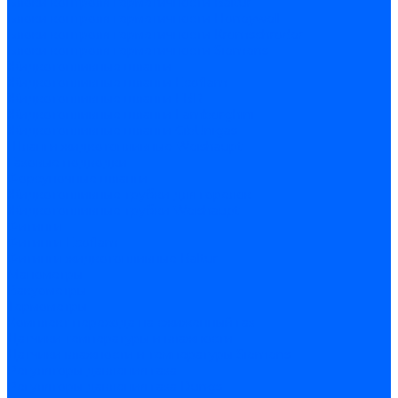
Блоки контроля герметичности Baltur
Блоки контроля герметичности Honeywell
Блоки контроля герметичности Kromschroder
Блоки контроля герметичности Siemens
Жидкотопливные шланги
Жидкотопливные шланги Ecoflam
Жидкотопливные шланги FBR
Жидкотопливные шланги Lamborghini
Жидкотопливные шланги CibUnigas
Шланги жидкотопливные Weishaupt
Газовые подводки
Форсуночные шланги
Жидкотопливные трубки для горелок
Жидкотопливные трубки Weishaupt
Фитинги
Фитинги Ecoflam
Фитинги жидкотопливные Baltur
Манометры
Вакуометры
Термометры
Комплект перехода на сжиженный газ
Датчики температуры и влажности
Датчики влажности и температуры Siemens
Регуляторы давления газа
Регуляторы давления газа Dungs