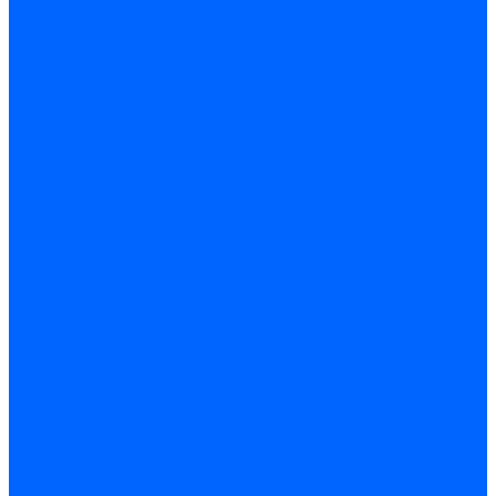
Кабели поджига и ионизации
Кабели поджига и ионизации Weishaupt
Кабели ионизации Weishaupt
Кабели поджига Weishaupt
Комплекты кабелей Weishaupt
Кабели поджига и ионизации Ecoflam
Кабели поджига Ecoflam
Кабели ионизации Ecoflam
Кабели поджига и ионазации FBR
Кабели ионизации FBR
Кабели поджига FBR
Кабели поджига и ионазации Lamborhini
Кабели ионизации Lamborghini
Кабели поджига Lamborghini
Кабели поджига и ионазации Baltur
Кабели ионизации Baltur
Кабели поджига Baltur
Кабели поджига и ионазации CibUnigas
Кабели ионизации CibUnigas
Кабели поджига CibUnigas
Кабели ионизации
Кабели поджига
Кабели в комплекте
Кабели электродов Cofi
Кабели электродов Dungs