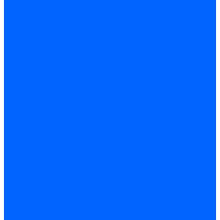
Блоки управления Giersch
Блоки управления Dreizler
Блоки управления Siemens
Блоки управления DUNGS
Топочные автоматы Brahma
Топочные автоматы Kromschroder
Топочные автоматы Resideo
Запчасти топочных автоматов
Запчасти топочных автоматов Baltur
Запчасти топочных автоматов Brahma
Запчасти топочных автоматов Dungs
Запчасти топочных автоматов Honeywell
Запчасти топочных автоматов Kromschroder
Насосы для горелок
Насосы Suntec
Насосы Suntec 21600 Longvic
Насосы Danfoss
Насосы для горелок Weishaupt
Насосы для горелок Elco
Насосы для горелок Riello
Насосы для горелок FBR
Насосы для горелок Lamborghini
Насосы для горелок Baltur
Насосы для горелок CibUnigas
Запчасти для насосов