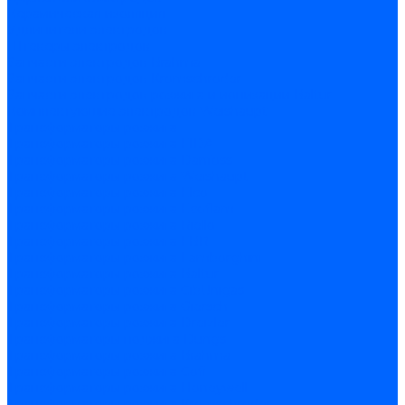
Керамическая изоляция
Удлинители электродов
Штекеры электродов
Запчасти электродов Brahma
Запчасти электродов Kromschroder
Запчасти электродов розжига и ионизации Baltur
Комплектующие электродов Weishaupt
Трансформаторы розжига
Трансформаторы розжига FIDA
Трансформаторы розжига Danfoss
Трансформаторы розжига Weishaupt
Трансформаторы розжига Elco
Трансформаторы розжига Ecoflam
Трансформаторы розжига Riello
Трансформаторы розжига FBR
Трансформаторы розжига Lamborghini
Трансформаторы розжига Baltur
Трансформаторы розжига CibUnigas
Трансформаторы розжига Giersch
Трансформаторы розжига Dreizler
Трансформаторы поджига Dungs
Трансформаторы розжига Brahma
Трансформаторы розжига Cofi
Трансформаторы розжига Honeywell
Трансформаторы розжига Kromschroder