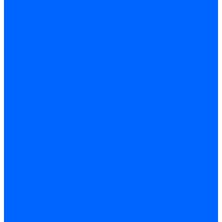
Электроды розжига Baltur
Блоки электродов Baltur
Электроды FBR
Электроды ионизации FBR
Электроды розжига FBR
Блоки электродов розжига FBR
Электроды CibUnigas
Электроды ионизации CibUnigas
Электроды розжига CibUnigas
Блоки электродов розжига CibUnigas
Комплекты электродов CibUnigas
Электроды Dreizler
Электроды ионизации Dreizler
Электроды поджига Dreizler
Электроды Giersch
Электроды ионизации Giersch
Электроды розжига Giersch
Блоки электродов розжига Giersch
Комплекты электродов Giersch
Электроды Brahma
Электроды Honeywell
Электроды Kromschroder
Комплектующие электродов
Фиксаторы электродов
Держатели электродов