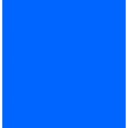
Комплектующие для реле давления
Ниппели
Кабели для реле давления
Фитинги соединительные
Держатели реле давления
Запчасти реле давления Dungs для горелок
Импульсные трубки
Запчасти реле давления Kromschroder
Запчасти реле давления Siemens для горелок
Запчасти реле давления для горелок Baltur
Форсунки
Форсунки Danfoss
Форсунки Fluidics
Форсунки для горелок Weishaupt
Форсунки для горелок Elco
Форсунки для горелок Ecoflam
Форсунки для горелок Riello
Форсунки для горелок F.B.R.
Форсунки CibUnigas
Форсунки Lamborghini
Форсунки Delavan
Форсунки Monarch
Форсунки Steinen
Форсунки для горелок Baltur
Датчики пламени