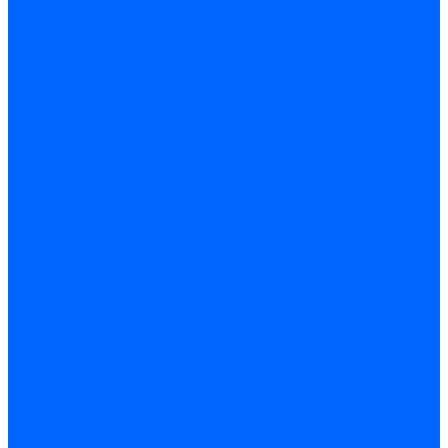
Запчасти насосов для горелок Baltur
Электроды поджига и ионизации
Электроды Weishaupt
Электроды ионизации Weishaupt
Электроды розжига Weishaupt
Электроды Elco
Электроды ионизации Elco
Электроды розжига Elco
Блоки электродов розжига Elco
Комплекты электродов Elco
Электроды Ecoflam
Электроды ионизации Ecoflam
Электроды розжига Ecoflam
Блоки электродов розжага Ecoflam
Комплекты электродов Ecoflam
Электроды Riello
Электроды ионизации Riello
Электроды розжига Riello
Комплекты электродов Riello
Электроды Lamborghini
Электроды ионизации Lamborghini
Электроды розжига Lamborghini
Блоки электродов Lamborghini
Электроды поджига и ионизации Baltur
Электроды ионизации Baltur