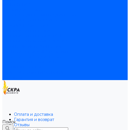
Байпасы BAXI
Кабели для котлов
Трубки соединительные для котлов
Платы электронные для котлов
Прокладки для котлов
Расширительные баки
Расширительные баки BAXI
Расширительные баки Buderus
Прочие запчасти для котлов
Запчасти Honeywell для котлов
Запчасти Resideo для котлов
Запчасти для котлов Brahma
Доставка и оплата
Гарантия и условия возврата
Контакты
Оплата и доставка
Гарантия и возврат
Поиск
Отзывы