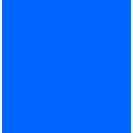
Электродвигатели для горелок Lamborghini
Электродвигатели для горелок Baltur
Электродвигатели для горелок CibUnigas
Электродвигатели для горелок Dreizler
Электродвигатели для горелок Giersch
Комплектующие электродвигателей
Конденсаторы
Конденсаторы электродвигателей Ecoflam
Конденсаторы электродвигателей FBR
Конденсаторы электродвигателей CibUnigas
Конденсаторы электродвигателей Lamborghini
Конденсаторы электродвигателей Baltur
Кабели электродвигателей
Кабели питания электродвигателей FBR
Кабели питания электродвигателей Lamborghini
Кабели питания электродвигателей CibUnigas
Фланцы электродвигателей
Фланцы электродвигателей Ecoflam
Сцепления электродвигателей
Сцепления электродвигателей FBR
Комплектующие электродвигателей Weishaupt
Конденсаторы электродвигателей Weishaupt
Сцепления электродвигателей Weishaupt
Фильры топливные и газовые
Фильтры Dungs для горелок