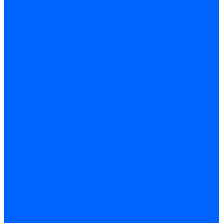
Фильтры для горелок Baltur
Запчасти фильтров Baltur
Комплектующие для фильров
Фильтрующие элементы
Запчасти фильтров Kromschroder
Запчасти фильтров для горелок Baltur
Принадлежности Dungs для горелок
Фильтры Honeywell для горелок
Фильтры Kromschroder для горелок
Вентиляторы
Вентиляторы для горелок Ecoflam
Вентиляторы для горелок FBR
Вентиляторы для горелок Lamborghini
Вентиляторы для горелок Baltur
Вентиляторы для горелок CibUnigas
Вентиляторы для горелок Giersch
Крыльчатки вентиляторов Weishaupt
Корпус вентилятора и воздухозаборный короб
Направляющие всасываемого воздуха
Звукоизоляции
Газовые клапаны, мультиблоки и рампы
Газовые мультиблоки Dungs
Газовые рампы Dungs
Газовые клапаны для Weishaupt
Рампы газовые Weishaupt