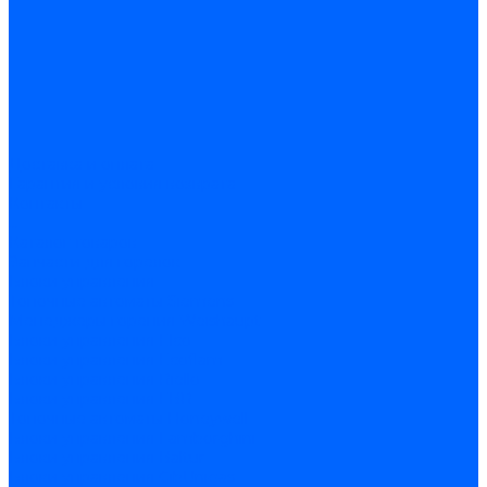
Доставка и оплата
Гарантия и условия возврата
Контакты
...
Каталог товаров
Запчасти для горелок
Блоки управления
Топочные автоматы Siemens
Менеджеры горения Weishaupt
Блоки управления Elco
Блоки управления Ecoflam
Блоки управления Riello
Блоки управления FBR
Топочные автоматы Honeywell
Блоки управления Lamborghini
Блоки управления Baltur
Блоки управления CibUnigas