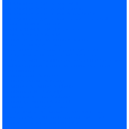
Принадлежности для горелок Baltur
Принадлежности для горелок Delavan
Принадлежности для горелок Kromschroder
Принадлежности для горелок Satronic / Honeywell
Промышленная автоматика
Промышленная автоматика Siemens
Прочие запчасти Weishaupt
Горелки для котлов дизельные и газовые
Газовые горелки для котлов
Одноступенчатые газовые горелки для котлов
Двухступенчатые газовые горелки для котлов
Газовые горелки с механической модуляцией для котлов
Weishaupt горелки: газовые, дизельные, мазутные и
двухтопливные
Горелки газовые Weishaupt
Горелки дизельные Weishaupt
Горелки газодизельные Weishaupt
Горелки мазутные Weishaupt
Горелки газомазутные Weishaupt
Горелки керосиновые Weishaupt
Дизельные горелки для котлов
Двухступенчатые дизельные горелки для котлов
Одноступенчатые дизельные горелки для котлов
Горелки для котлов отопления Baltur
Горелки для котлов отопления Kromschroder