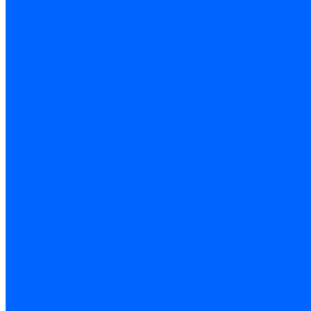
Керамическая изоляция
Удлинители электродов
Штекеры электродов
Запчасти электродов Brahma
Запчасти электродов Kromschroder
Запчасти электродов розжига и ионизации Baltur
Комплектующие электродов Weishaupt
Трансформаторы розжига
Трансформаторы розжига FIDA
Трансформаторы розжига Danfoss
Трансформаторы розжига Weishaupt
Трансформаторы розжига Elco
Трансформаторы розжига Ecoflam
Трансформаторы розжига Riello
Трансформаторы розжига FBR
Трансформаторы розжига Lamborghini
Трансформаторы розжига Baltur
Трансформаторы розжига CibUnigas
Трансформаторы розжига Giersch
Трансформаторы розжига Dreizler
Трансформаторы поджига Dungs
Трансформаторы розжига Brahma
Трансформаторы розжига Cofi
Трансформаторы розжига Honeywell
Трансформаторы розжига Kromschroder