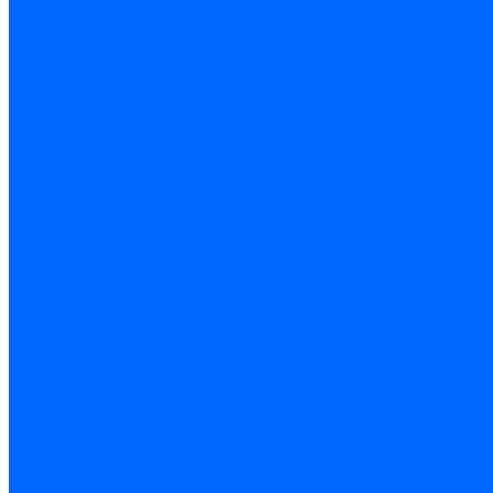
Доставка и оплата
Гарантия и условия возврата
Контакты
...
Каталог товаров
Запчасти для горелок
Блоки управления
Топочные автоматы Siemens
Менеджеры горения Weishaupt
Блоки управления Elco
Блоки управления Ecoflam
Блоки управления Riello
Блоки управления FBR
Топочные автоматы Honeywell
Блоки управления Lamborghini
Блоки управления Baltur
Блоки управления CibUnigas