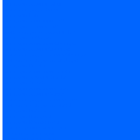
Электроды розжига Baltur
Блоки электродов Baltur
Электроды FBR
Электроды ионизации FBR
Электроды розжига FBR
Блоки электродов розжига FBR
Электроды CibUnigas
Электроды ионизации CibUnigas
Электроды розжига CibUnigas
Блоки электродов розжига CibUnigas
Комплекты электродов CibUnigas
Электроды Dreizler
Электроды ионизации Dreizler
Электроды поджига Dreizler
Электроды Giersch
Электроды ионизации Giersch
Электроды розжига Giersch
Блоки электродов розжига Giersch
Комплекты электродов Giersch
Электроды Brahma
Электроды Honeywell
Электроды Kromschroder
Комплектующие электродов
Фиксаторы электродов
Держатели электродов