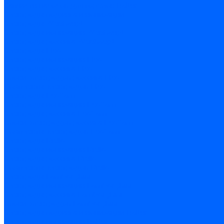
Запчасти насосов для горелок Baltur
Электроды поджига и ионизации
Электроды Weishaupt
Электроды ионизации Weishaupt
Электроды розжига Weishaupt
Электроды Elco
Электроды ионизации Elco
Электроды розжига Elco
Блоки электродов розжига Elco
Комплекты электродов Elco
Электроды Ecoflam
Электроды ионизации Ecoflam
Электроды розжига Ecoflam
Блоки электродов розжага Ecoflam
Комплекты электродов Ecoflam
Электроды Riello
Электроды ионизации Riello
Электроды розжига Riello
Комплекты электродов Riello
Электроды Lamborghini
Электроды ионизации Lamborghini
Электроды розжига Lamborghini
Блоки электродов Lamborghini
Электроды поджига и ионизации Baltur
Электроды ионизации Baltur