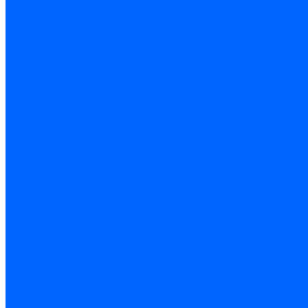
Блоки управления Giersch
Блоки управления Dreizler
Блоки управления Siemens
Блоки управления DUNGS
Топочные автоматы Brahma
Топочные автоматы Kromschroder
Топочные автоматы Resideo
Запчасти топочных автоматов
Запчасти топочных автоматов Baltur
Запчасти топочных автоматов Brahma
Запчасти топочных автоматов Dungs
Запчасти топочных автоматов Honeywell
Запчасти топочных автоматов Kromschroder
Насосы для горелок
Насосы Suntec
Насосы Suntec 21600 Longvic
Насосы Danfoss
Насосы для горелок Weishaupt
Насосы для горелок Elco
Насосы для горелок Riello
Насосы для горелок FBR
Насосы для горелок Lamborghini
Насосы для горелок Baltur
Насосы для горелок CibUnigas
Запчасти для насосов