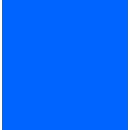
Датчики пламени Siemens
Датчики пламени Ecoflam
Датчики пламени FBR
Датчики пламени Lamborghini
Датчики пламени Baltur
Датчики пламени CibUnigas
Датчики пламени Satronic / Honeywell
Датчики пламени Giersch
Датчики пламени Brahma
Датчики пламени Dungs
Датчики пламени Honeywell
Датчики пламени Kromschroder
Датчики пламени Resideo
Датчики пламени Weishaupt
Комплектующие Датчиков пламени
Запчасти датчиков пламени Siemens для горелок
Кабели дитчиков пламени
Фиксаторы
Запасные части датчиков пламени Satronic / Honeywell
Запасные части датчиков пламени Brahma
Запасные части датчиков пламени Honeywell
Запасные части датчиков пламени Kromschroder
Запасные части датчиков пламени Resideo
Запасные части датчиков пламени для горелок Baltur
Комплектующие датчиков пламени Weishaupt