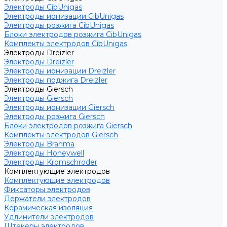
Электроды CibUnigas
Электроды ионизации CibUnigas
Электроды розжига CibUnigas
Блоки электродов розжига CibUnigas
Комплекты электродов CibUnigas
Электроды Dreizler
Электроды Dreizler
Электроды ионизации Dreizler
Электроды поджига Dreizler
Электроды Giersch
Электроды Giersch
Электроды ионизации Giersch
Электроды розжига Giersch
Блоки электродов розжига Giersch
Комплекты электродов Giersch
Электроды Brahma
Электроды Honeywell
Электроды Kromschroder
Комплектующие электродов
Комплектующие электродов
Фиксаторы электродов
Держатели электродов
Керамическая изоляция
Удлинители электродов
Штекеры электродов