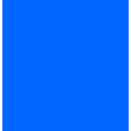
Регуляторы давления газа Baltur
Регуляторы давления газа Honeywell
Регуляторы давления газа Kromschroder
Регуляторы давления газа Siemens
Регуляторы давления газа Weishaupt
Комплектующие регуляторов давления
Запчасти регуляторов давления Dungs
Запасные части регуляторов давления Honeywell
Запчасти регуляторов давления Kromschroder
Компенсатор газовый
Пружины
Ёршики
Корпусные части, прокладки, винты и прочее
Кожухи
Кожухи Ecoflam
Кожухи FBR
Кожухи Lamborghini
Смотровые стекла
Заглушки, Винты
Заглушки, винты Weishaupt
Пластины панелей управления
Прокладки, стопортные кольца, уплотнения
Weishaupt прокладки, стопортные кольца, уплотнения
Панели управления
Трубы жаровые