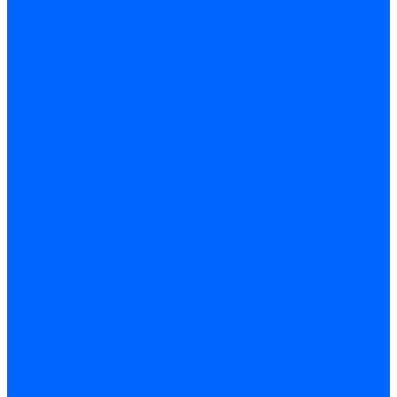
Кабели электродов Honeywell
Кабели электродов Kromschroder
Комплектующие кабелей
Запчасти кабелей розжига и ионизации Baltur
Комплектующие кабелей поджига и ионизации Weishaupt
Сервоприводы
Сервоприводы Siemens
Сервоприводы Weishaupt
Сервоприводы Elco
Сервоприводы Ecoflam
Сервоприводы Riello
Сервоприводы FBR
Сервоприводы Lamborghini
Сервоприводы Baltur
Сервоприводы CibUnigas
Сервоприводы Honeywell
Сервоприводы Dreizler
Сервоприводы Giersch
Сервоприводы Dungs
Сервоприводы Kromschroder
Сервоприводы Satronic / Honeywell
Комплектующие для сервоприводов
Вал воздушной заслонки
Пластина эластичная
Пружины сервоприводов