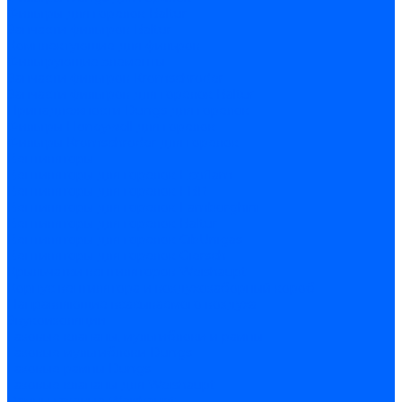
Фильтры для горелок Baltur
Запчасти фильтров Baltur
Комплектующие для фильров
Фильтрующие элементы
Запчасти фильтров Kromschroder
Запчасти фильтров для горелок Baltur
Принадлежности Dungs для горелок
Фильтры Honeywell для горелок
Фильтры Kromschroder для горелок
Вентиляторы
Вентиляторы для горелок Ecoflam
Вентиляторы для горелок FBR
Вентиляторы для горелок Lamborghini
Вентиляторы для горелок Baltur
Вентиляторы для горелок CibUnigas
Вентиляторы для горелок Giersch
Крыльчатки вентиляторов Weishaupt
Корпус вентилятора и воздухозаборный короб
Направляющие всасываемого воздуха
Звукоизоляции
Газовые клапаны, мультиблоки и рампы
Газовые мультиблоки Dungs
Газовые рампы Dungs
Газовые клапаны для Weishaupt
Рампы газовые Weishaupt