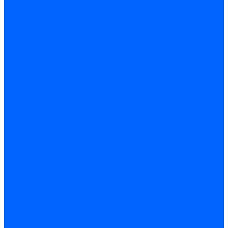
Кабели поджига и ионизации
Кабели поджига и ионизации Weishaupt
Кабели ионизации Weishaupt
Кабели поджига Weishaupt
Комплекты кабелей Weishaupt
Кабели поджига и ионизации Ecoflam
Кабели поджига Ecoflam
Кабели ионизации Ecoflam
Кабели поджига и ионазации FBR
Кабели ионизации FBR
Кабели поджига FBR
Кабели поджига и ионазации Lamborhini
Кабели ионизации Lamborghini
Кабели поджига Lamborghini
Кабели поджига и ионазации Baltur
Кабели ионизации Baltur
Кабели поджига Baltur
Кабели поджига и ионазации CibUnigas
Кабели ионизации CibUnigas
Кабели поджига CibUnigas
Кабели ионизации
Кабели поджига
Кабели в комплекте
Кабели электродов Cofi
Кабели электродов Dungs