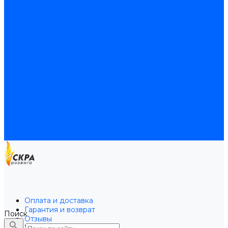
Байпасы BAXI
Кабели для котлов
Трубки соединительные для котлов
Платы электронные для котлов
Прокладки для котлов
Расширительные баки
Расширительные баки BAXI
Расширительные баки Buderus
Прочие запчасти для котлов
Запчасти Honeywell для котлов
Запчасти Resideo для котлов
Запчасти для котлов Brahma
Доставка и оплата
Гарантия и условия возврата
Контакты
Оплата и доставка
Гарантия и возврат
Поиск
Отзывы