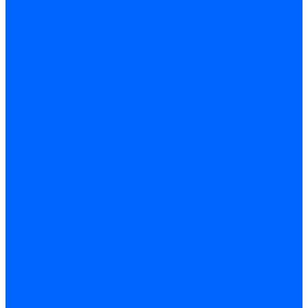
Газовые клапаны Elco
Газовые клапаны для Ecoflam
Газовые клапаны Riello
Газовые клапаны для FBR
Газовые клапаны для Lamborghini
Газовые мультиблоки Baltur
Газовые рампы Baltur
Газовые клапаны для CibUnigas
Газовые клапаны Dreizler
Газовые клапаны для Giersch
Комплектующие газовых клапанов
Фланцы для газовых клапанов
Фланцы газовых клапанов Ecoflam
Фланцы газовых клапанов FBR
Колено газовое для горелки
Запчасти газовых клапанов Dungs для горелок
Запасные части газовых клапанов Brahma
Запасные части газовых клапанов Honeywell
Запасные части газовых клапанов Kromschroder
Запчасти газовых клапанов Siemens для горелок
Запчасти газовых клапанов для горелок Baltur
Комплектующие газовых клапанов Weishaupt
Электромагнитные Топливные клапаны
Жидкотопливные э/м клапаны Brahma