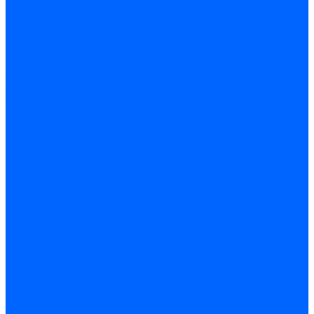
Запчасти для котлов
Автоматы горения для котлов
Горелки для котлов
Горелки для котлов Buderus
Газовые клапаны для котлов
Датчики температуры котла
Датчики температуры BAXI
Датчики температуры Buderus
Электроды для котлов
Электроды для котлов Buderus
Циркуляционные насосы
Вентиляторы для котлов
Вентиляторы для котлов BAXI
Вентиляторы для котлов Buderus
Термостаты
Термостаты комнатные Siemens
Инжекторы для котлов
Панели управления котла
Аноды магниевые
Аноды магниевые BAXI
Аноды магниевые Buderus
Комплекты перехода котла на сжиженный газ
Электромоторы для котла
Теплообменники для котлов
Байпас