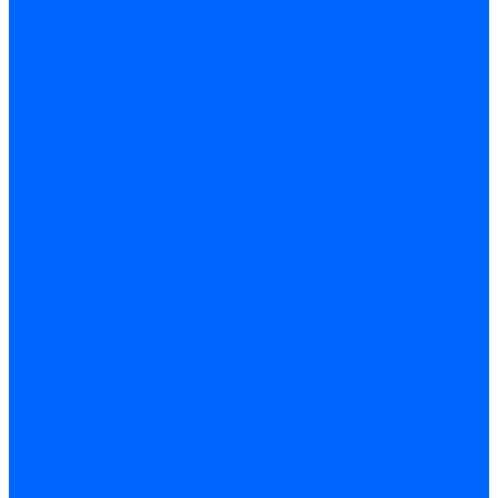
Принадлежности для горелок Baltur
Принадлежности для горелок Delavan
Принадлежности для горелок Kromschroder
Принадлежности для горелок Satronic / Honeywell
Промышленная автоматика
Промышленная автоматика Siemens
Прочие запчасти Weishaupt
Горелки для котлов дизельные и газовые
Газовые горелки для котлов
Одноступенчатые газовые горелки для котлов
Двухступенчатые газовые горелки для котлов
Газовые горелки с механической модуляцией для котлов
Weishaupt горелки: газовые, дизельные, мазутные и
двухтопливные
Горелки газовые Weishaupt
Горелки дизельные Weishaupt
Горелки газодизельные Weishaupt
Горелки мазутные Weishaupt
Горелки газомазутные Weishaupt
Горелки керосиновые Weishaupt
Дизельные горелки для котлов
Двухступенчатые дизельные горелки для котлов
Одноступенчатые дизельные горелки для котлов
Горелки для котлов отопления Baltur
Горелки для котлов отопления Kromschroder