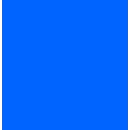
Трубы жаровые Weishaupt
Трубы жаровые Ecoflam
Трубы жаровые FBR
Трубы жаровые Lamborghini
Трубы жаровые Baltur
Жаровые трубы для газовых горелок Baltur
Трубы жаровые CibUnigas
Жаровые трубы Honeywell
Жаровые трубы Kromschroder
Комплектующие жаровых труб
Уравнительные диски
Уравнительные диски Elco
Уравнительные диски Ecoflam
Уравнительные диски Riello
Уравнительные диски FBR
Уравнительные диски Lamborhgini
Завихрители Dreizler
Уравнительные диски Giersch
Диффузоры
Диффузоры Ecoflam
Фланцы
Прокладки фланца
Прокладки фланца Ecoflam
Прокладки фланца FBR
Комплекты удлинения головы сгорания