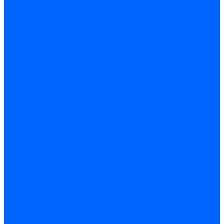
Керамическая изоляция
Удлинители электродов
Штекеры электродов
Запчасти электродов Brahma
Запчасти электродов Kromschroder
Запчасти электродов розжига и ионизации Baltur
Комплектующие электродов Weishaupt
Трансформаторы розжига
Трансформаторы розжига FIDA
Трансформаторы розжига Danfoss
Трансформаторы розжига Weishaupt
Трансформаторы розжига Elco
Трансформаторы розжига Ecoflam
Трансформаторы розжига Riello
Трансформаторы розжига FBR
Трансформаторы розжига Lamborghini
Трансформаторы розжига Baltur
Трансформаторы розжига CibUnigas
Трансформаторы розжига Giersch
Трансформаторы розжига Dreizler
Трансформаторы поджига Dungs
Трансформаторы розжига Brahma
Трансформаторы розжига Cofi
Трансформаторы розжига Honeywell
Трансформаторы розжига Kromschroder