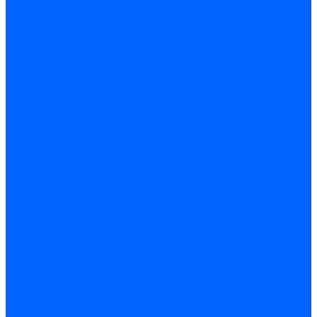
Жидкотопливные электромагнитные клапаны Baltur
Клапаны топливные электромагнитные Weishaupt
Запчасти для топливных клапанов
Запчасти жидкотопливных клапанов Brahma
Запчасти жидкотопливных клапанов Honeywell
Запчасти жидкотопливных клапанов Satronic / Honeywell
Запчасти жидкотопливных клапанов Siemens для горелок
Запчасти жидкотопливных клапанов для горелок Baltur
Комплектующие жидкотопливных клапанов Weishaupt
Электромагнитные Газовые клапаны
Газовые электромагнитные клапаны Dungs
Газовые э/м клапаны Honeywell
Газовые э/м клапаны Brahma
Газовые э/м клапаны Kromschroder
Газовые э/м клапаны Resideo
Газовые э/м клапаны Satronic / Honeywell
Газовые электромагнитные клапаны Baltur
Газовые электромагнитные клапаны Siemens
Клапаны газовые электромагнитные Weishaupt
Запасные части газовых клапанов
Запасные части газовых клапанов Siemens
Запасные части газовых клапанов для горелок Baltur
Запасные части газовых клапанов для горелок Dungs
Блоки контроля герметичности
Блоки контроля герметичности Dungs