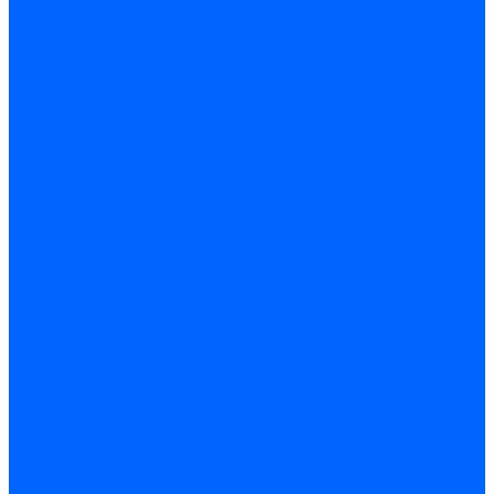
Электродвигатели для горелок Lamborghini
Электродвигатели для горелок Baltur
Электродвигатели для горелок CibUnigas
Электродвигатели для горелок Dreizler
Электродвигатели для горелок Giersch
Комплектующие электродвигателей
Конденсаторы
Конденсаторы электродвигателей Ecoflam
Конденсаторы электродвигателей FBR
Конденсаторы электродвигателей CibUnigas
Конденсаторы электродвигателей Lamborghini
Конденсаторы электродвигателей Baltur
Кабели электродвигателей
Кабели питания электродвигателей FBR
Кабели питания электродвигателей Lamborghini
Кабели питания электродвигателей CibUnigas
Фланцы электродвигателей
Фланцы электродвигателей Ecoflam
Сцепления электродвигателей
Сцепления электродвигателей FBR
Комплектующие электродвигателей Weishaupt
Конденсаторы электродвигателей Weishaupt
Сцепления электродвигателей Weishaupt
Фильры топливные и газовые
Фильтры Dungs для горелок