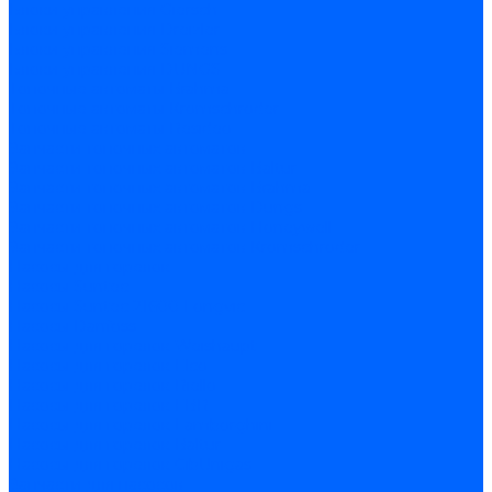
Блоки управления Giersch
Блоки управления Dreizler
Блоки управления Siemens
Блоки управления DUNGS
Топочные автоматы Brahma
Топочные автоматы Kromschroder
Топочные автоматы Resideo
Запчасти топочных автоматов
Запчасти топочных автоматов Baltur
Запчасти топочных автоматов Brahma
Запчасти топочных автоматов Dungs
Запчасти топочных автоматов Honeywell
Запчасти топочных автоматов Kromschroder
Насосы для горелок
Насосы Suntec
Насосы Suntec 21600 Longvic
Насосы Danfoss
Насосы для горелок Weishaupt
Насосы для горелок Elco
Насосы для горелок Riello
Насосы для горелок FBR
Насосы для горелок Lamborghini
Насосы для горелок Baltur
Насосы для горелок CibUnigas
Запчасти для насосов