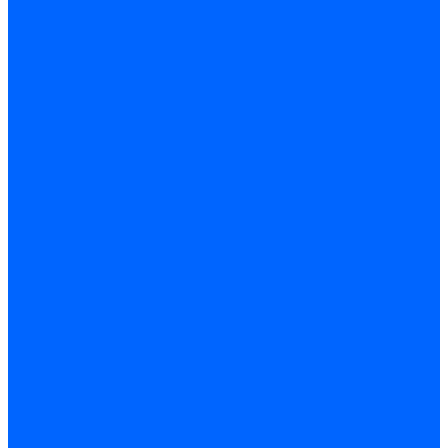
Комплектующие для реле давления
Ниппели
Кабели для реле давления
Фитинги соединительные
Держатели реле давления
Запчасти реле давления Dungs для горелок
Импульсные трубки
Запчасти реле давления Kromschroder
Запчасти реле давления Siemens для горелок
Запчасти реле давления для горелок Baltur
Форсунки
Форсунки Danfoss
Форсунки Fluidics
Форсунки для горелок Weishaupt
Форсунки для горелок Elco
Форсунки для горелок Ecoflam
Форсунки для горелок Riello
Форсунки для горелок F.B.R.
Форсунки CibUnigas
Форсунки Lamborghini
Форсунки Delavan
Форсунки Monarch
Форсунки Steinen
Форсунки для горелок Baltur
Датчики пламени