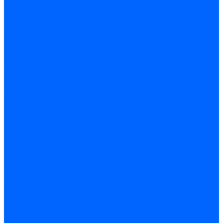
Запчасти жаровых труб Honeywell для горелок
Запчасти жаровых труб Kromschroder
Запчасти жаровых труб для горелок Baltur
Уравнительные диски Baltur
Компоненты газовой трубы Baltur
Компоненты жидкотопливной трубы Baltur
Комплектующие жаровых труб Weishaupt
Уравнительные диски Weishaupt
Компоненты газовой трубы Weishaupt
Компоненты жидкотопливной трубы Weishaupt
Уплотнения головы сгорания Weishaupt
Комплектующие к запорной арматуре
Затворы Siemens
Комплектующие к запорной арматуре Baltur
Комплектующие к запорной арматуре Siemens
Прочие запчасти для горелки
Компоненты жидкотопливной трубы Delavan
Компоненты жидкотопливной трубы Honeywell
Контрольно-измерительные приборы
Датчики давления Dungs
Датчики давления Siemens
Краны и клапаны Kromschroder
Принадлежности Brahma для горелок
Принадлежности Honeywell для горелок
Принадлежности Siemens для горелок