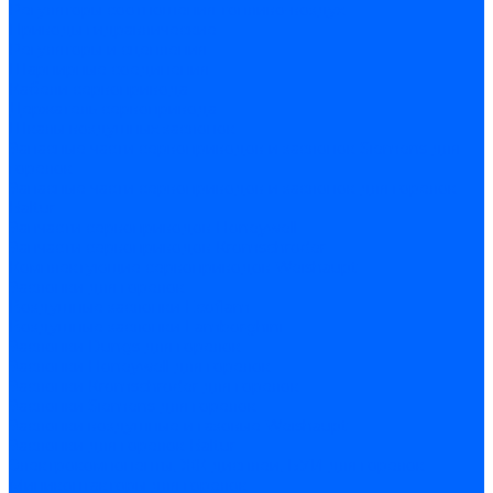
Регуляторы соотношения топливо-воздух
Приводы гидравлические
Регуляторы и сцепления
Шарнирные соединения
Кабели сервопривода
Держатель сервопривода
Шкалы воздушных заслонок
Запасные части сервоприводов и заслонок Siemens для
горелок
Запасные части сервоприводов и заслонок для горелок
Baltur
Запчасти сервоприводов Honeywell
Запчасти сервоприводов Kromschroder
Комплектующие сервоприводов Weishaupt
Заслонки для горелок
Воздушные заслонки Ecoflam
Воздушные заслонки Lamborghini
Заслонки Dungs для горелок
Заслонки Honeywell для горелок
Заслонки Kromschroder для горелок
Заслонки Siemens для горелок
Заслонки воздушные и газовые Weishaupt
Заслонки для горелок Baltur
Электрокомпоненты, ЖК дисплеи, БУИ для горелок
Миниконтакторы для горелок