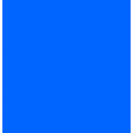
Доставка и оплата
Гарантия и условия возврата
Контакты
...
Каталог товаров
Запчасти для горелок
Блоки управления
Топочные автоматы Siemens
Менеджеры горения Weishaupt
Блоки управления Elco
Блоки управления Ecoflam
Блоки управления Riello
Блоки управления FBR
Топочные автоматы Honeywell
Блоки управления Lamborghini
Блоки управления Baltur
Блоки управления CibUnigas