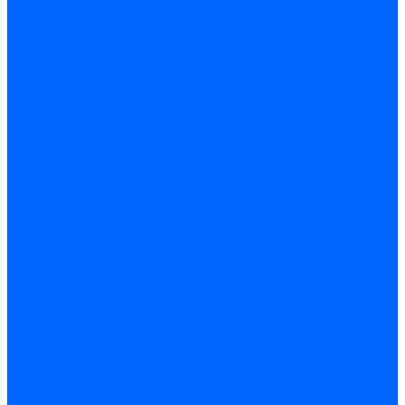
Миниконтакторы FBR
ЖК дисплеи, БУИ для горелок
ЖК дисплеи для горелок Elco
ЖК дисплеи для горелок Ecoflam
ЖК дисплеи для горелок Lamborghini
ЖК дисплеи DUNGS для горелок
Электрокомпоненты Satronic / Honeywell
Электрокомпоненты Baltur
Электрокомпоненты Brahma
Электрокомпоненты Cofi
Электрокомпоненты Dungs
Электрокомпоненты Honeywell
Переключатели потоков Honeywell
Электрокомпоненты Kromschroder
Электрокомпоненты Resideo
Электрокомпоненты Siemens
Электрокомпоненты Weishaupt
Миниконтакторы Weishaupt
ЖК дисплеи, БУИ Weishaupt
Электродвигатели
Электродвигатели для горелок Weishaupt
Электродвигатели для горелок Elco
Электродвигатели для горелок Ecoflam
Электродвигатели для горелок Riello
Электродвигатели для горелок FBR