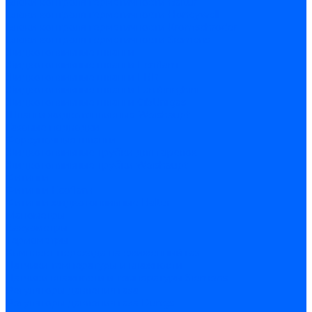
Блоки контроля герметичности Baltur
Блоки контроля герметичности Honeywell
Блоки контроля герметичности Kromschroder
Блоки контроля герметичности Siemens
Жидкотопливные шланги
Жидкотопливные шланги Ecoflam
Жидкотопливные шланги FBR
Жидкотопливные шланги Lamborghini
Жидкотопливные шланги CibUnigas
Шланги жидкотопливные Weishaupt
Газовые подводки
Форсуночные шланги
Жидкотопливные трубки для горелок
Жидкотопливные трубки Weishaupt
Фитинги
Фитинги Ecoflam
Фитинги жидкотопливные Baltur
Манометры
Вакуометры
Термометры
Комплект перехода на сжиженный газ
Датчики температуры и влажности
Датчики влажности и температуры Siemens
Регуляторы давления газа
Регуляторы давления газа Dungs