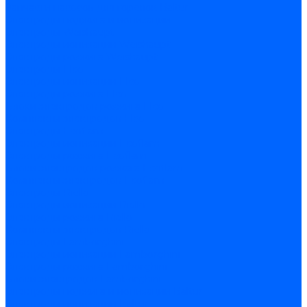
Запчасти насосов для горелок Baltur
Электроды поджига и ионизации
Электроды Weishaupt
Электроды ионизации Weishaupt
Электроды розжига Weishaupt
Электроды Elco
Электроды ионизации Elco
Электроды розжига Elco
Блоки электродов розжига Elco
Комплекты электродов Elco
Электроды Ecoflam
Электроды ионизации Ecoflam
Электроды розжига Ecoflam
Блоки электродов розжага Ecoflam
Комплекты электродов Ecoflam
Электроды Riello
Электроды ионизации Riello
Электроды розжига Riello
Комплекты электродов Riello
Электроды Lamborghini
Электроды ионизации Lamborghini
Электроды розжига Lamborghini
Блоки электродов Lamborghini
Электроды поджига и ионизации Baltur
Электроды ионизации Baltur