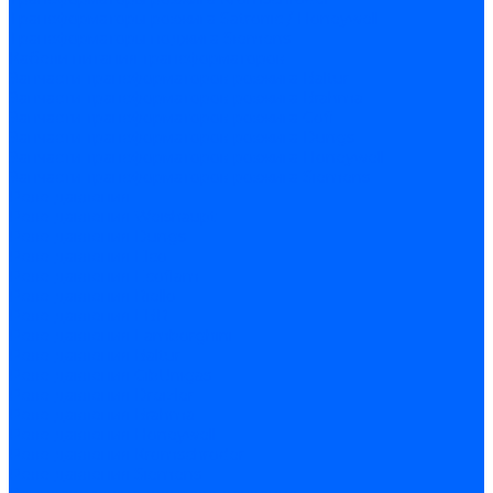
Трансформаторы розжига Satronic / Honeywell
Трансформаторы поджига Siemens
Кабели питания трансформаторов
Запчасти трансформаторов розжига Baltur
Запчасти трансформаторов розжига Brahma
Запчасти трансформаторов розжига Cofi
Запчасти трансформаторов розжига Dungs
Запчасти трансформаторов розжига Honeywell
Запчасти трансформаторов розжига Siemens
Реле давления
Реле давления Weishaupt
Реле давления Dungs
Реле давления Elco
Реле давления Ecoflam
Реле давления Riello
Реле давления FBR
Реле давления Lamborghini
Реле давления Baltur
Реле давления CibUnigas
Реле давления Dreizler
Реле давления Brahma
Реле давления Honeywell
Реле давления Kromschroder
Реле давления Siemens