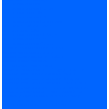
Газовые клапаны Elco
Газовые клапаны для Ecoflam
Газовые клапаны Riello
Газовые клапаны для FBR
Газовые клапаны для Lamborghini
Газовые мультиблоки Baltur
Газовые рампы Baltur
Газовые клапаны для CibUnigas
Газовые клапаны Dreizler
Газовые клапаны для Giersch
Комплектующие газовых клапанов
Фланцы для газовых клапанов
Фланцы газовых клапанов Ecoflam
Фланцы газовых клапанов FBR
Колено газовое для горелки
Запчасти газовых клапанов Dungs для горелок
Запасные части газовых клапанов Brahma
Запасные части газовых клапанов Honeywell
Запасные части газовых клапанов Kromschroder
Запчасти газовых клапанов Siemens для горелок
Запчасти газовых клапанов для горелок Baltur
Комплектующие газовых клапанов Weishaupt
Электромагнитные Топливные клапаны
Жидкотопливные э/м клапаны Brahma