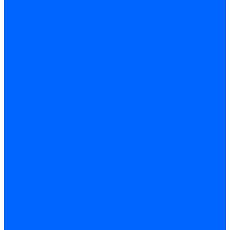
Регуляторы соотношения топливо-воздух
Приводы гидравлические
Регуляторы и сцепления
Шарнирные соединения
Кабели сервопривода
Держатель сервопривода
Шкалы воздушных заслонок
Запасные части сервоприводов и заслонок Siemens для
горелок
Запасные части сервоприводов и заслонок для горелок
Baltur
Запчасти сервоприводов Honeywell
Запчасти сервоприводов Kromschroder
Комплектующие сервоприводов Weishaupt
Заслонки для горелок
Воздушные заслонки Ecoflam
Воздушные заслонки Lamborghini
Заслонки Dungs для горелок
Заслонки Honeywell для горелок
Заслонки Kromschroder для горелок
Заслонки Siemens для горелок
Заслонки воздушные и газовые Weishaupt
Заслонки для горелок Baltur
Электрокомпоненты, ЖК дисплеи, БУИ для горелок
Миниконтакторы для горелок