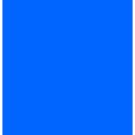
Комплектующие для реле давления
Ниппели
Кабели для реле давления
Фитинги соединительные
Держатели реле давления
Запчасти реле давления Dungs для горелок
Импульсные трубки
Запчасти реле давления Kromschroder
Запчасти реле давления Siemens для горелок
Запчасти реле давления для горелок Baltur
Форсунки
Форсунки Danfoss
Форсунки Fluidics
Форсунки для горелок Weishaupt
Форсунки для горелок Elco
Форсунки для горелок Ecoflam
Форсунки для горелок Riello
Форсунки для горелок F.B.R.
Форсунки CibUnigas
Форсунки Lamborghini
Форсунки Delavan
Форсунки Monarch
Форсунки Steinen
Форсунки для горелок Baltur
Датчики пламени