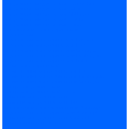
Электродвигатели для горелок Lamborghini
Электродвигатели для горелок Baltur
Электродвигатели для горелок CibUnigas
Электродвигатели для горелок Dreizler
Электродвигатели для горелок Giersch
Комплектующие электродвигателей
Конденсаторы
Конденсаторы электродвигателей Ecoflam
Конденсаторы электродвигателей FBR
Конденсаторы электродвигателей CibUnigas
Конденсаторы электродвигателей Lamborghini
Конденсаторы электродвигателей Baltur
Кабели электродвигателей
Кабели питания электродвигателей FBR
Кабели питания электродвигателей Lamborghini
Кабели питания электродвигателей CibUnigas
Фланцы электродвигателей
Фланцы электродвигателей Ecoflam
Сцепления электродвигателей
Сцепления электродвигателей FBR
Комплектующие электродвигателей Weishaupt
Конденсаторы электродвигателей Weishaupt
Сцепления электродвигателей Weishaupt
Фильры топливные и газовые
Фильтры Dungs для горелок