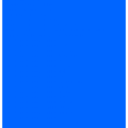
Керамическая изоляция
Удлинители электродов
Штекеры электродов
Запчасти электродов Brahma
Запчасти электродов Kromschroder
Запчасти электродов розжига и ионизации Baltur
Комплектующие электродов Weishaupt
Трансформаторы розжига
Трансформаторы розжига FIDA
Трансформаторы розжига Danfoss
Трансформаторы розжига Weishaupt
Трансформаторы розжига Elco
Трансформаторы розжига Ecoflam
Трансформаторы розжига Riello
Трансформаторы розжига FBR
Трансформаторы розжига Lamborghini
Трансформаторы розжига Baltur
Трансформаторы розжига CibUnigas
Трансформаторы розжига Giersch
Трансформаторы розжига Dreizler
Трансформаторы поджига Dungs
Трансформаторы розжига Brahma
Трансформаторы розжига Cofi
Трансформаторы розжига Honeywell
Трансформаторы розжига Kromschroder