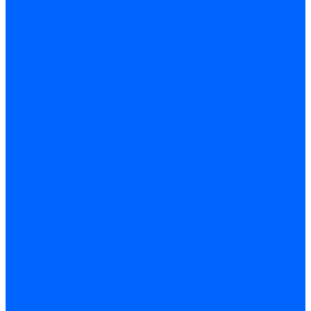
Доставка и оплата
Гарантия и условия возврата
Контакты
...
Каталог товаров
Запчасти для горелок
Блоки управления
Топочные автоматы Siemens
Менеджеры горения Weishaupt
Блоки управления Elco
Блоки управления Ecoflam
Блоки управления Riello
Блоки управления FBR
Топочные автоматы Honeywell
Блоки управления Lamborghini
Блоки управления Baltur
Блоки управления CibUnigas