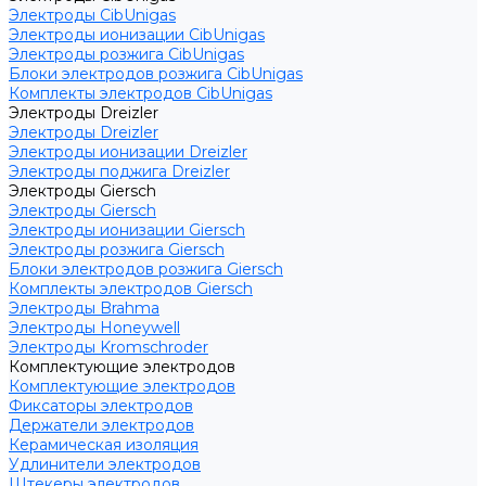
Электроды CibUnigas
Электроды ионизации CibUnigas
Электроды розжига CibUnigas
Блоки электродов розжига CibUnigas
Комплекты электродов CibUnigas
Электроды Dreizler
Электроды Dreizler
Электроды ионизации Dreizler
Электроды поджига Dreizler
Электроды Giersch
Электроды Giersch
Электроды ионизации Giersch
Электроды розжига Giersch
Блоки электродов розжига Giersch
Комплекты электродов Giersch
Электроды Brahma
Электроды Honeywell
Электроды Kromschroder
Комплектующие электродов
Комплектующие электродов
Фиксаторы электродов
Держатели электродов
Керамическая изоляция
Удлинители электродов
Штекеры электродов