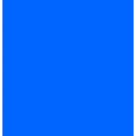
Запчасти жаровых труб Honeywell для горелок
Запчасти жаровых труб Kromschroder
Запчасти жаровых труб для горелок Baltur
Уравнительные диски Baltur
Компоненты газовой трубы Baltur
Компоненты жидкотопливной трубы Baltur
Комплектующие жаровых труб Weishaupt
Уравнительные диски Weishaupt
Компоненты газовой трубы Weishaupt
Компоненты жидкотопливной трубы Weishaupt
Уплотнения головы сгорания Weishaupt
Комплектующие к запорной арматуре
Затворы Siemens
Комплектующие к запорной арматуре Baltur
Комплектующие к запорной арматуре Siemens
Прочие запчасти для горелки
Компоненты жидкотопливной трубы Delavan
Компоненты жидкотопливной трубы Honeywell
Контрольно-измерительные приборы
Датчики давления Dungs
Датчики давления Siemens
Краны и клапаны Kromschroder
Принадлежности Brahma для горелок
Принадлежности Honeywell для горелок
Принадлежности Siemens для горелок