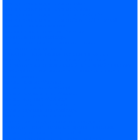
Принадлежности для горелок Baltur
Принадлежности для горелок Delavan
Принадлежности для горелок Kromschroder
Принадлежности для горелок Satronic / Honeywell
Промышленная автоматика
Промышленная автоматика Siemens
Прочие запчасти Weishaupt
Горелки для котлов дизельные и газовые
Газовые горелки для котлов
Одноступенчатые газовые горелки для котлов
Двухступенчатые газовые горелки для котлов
Газовые горелки с механической модуляцией для котлов
Weishaupt горелки: газовые, дизельные, мазутные и
двухтопливные
Горелки газовые Weishaupt
Горелки дизельные Weishaupt
Горелки газодизельные Weishaupt
Горелки мазутные Weishaupt
Горелки газомазутные Weishaupt
Горелки керосиновые Weishaupt
Дизельные горелки для котлов
Двухступенчатые дизельные горелки для котлов
Одноступенчатые дизельные горелки для котлов
Горелки для котлов отопления Baltur
Горелки для котлов отопления Kromschroder