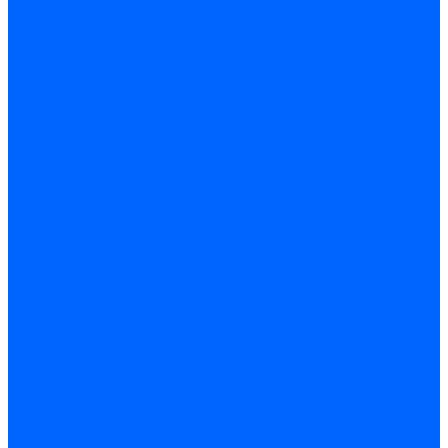
Трансформаторы розжига Satronic / Honeywell
Трансформаторы поджига Siemens
Кабели питания трансформаторов
Запчасти трансформаторов розжига Baltur
Запчасти трансформаторов розжига Brahma
Запчасти трансформаторов розжига Cofi
Запчасти трансформаторов розжига Dungs
Запчасти трансформаторов розжига Honeywell
Запчасти трансформаторов розжига Siemens
Реле давления
Реле давления Weishaupt
Реле давления Dungs
Реле давления Elco
Реле давления Ecoflam
Реле давления Riello
Реле давления FBR
Реле давления Lamborghini
Реле давления Baltur
Реле давления CibUnigas
Реле давления Dreizler
Реле давления Brahma
Реле давления Honeywell
Реле давления Kromschroder
Реле давления Siemens