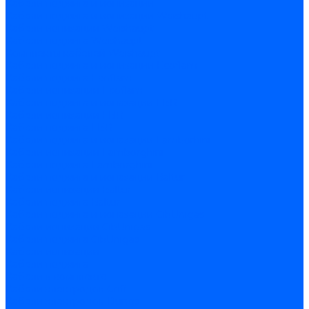
Кабели поджига и ионизации
Кабели поджига и ионизации Weishaupt
Кабели ионизации Weishaupt
Кабели поджига Weishaupt
Комплекты кабелей Weishaupt
Кабели поджига и ионизации Ecoflam
Кабели поджига Ecoflam
Кабели ионизации Ecoflam
Кабели поджига и ионазации FBR
Кабели ионизации FBR
Кабели поджига FBR
Кабели поджига и ионазации Lamborhini
Кабели ионизации Lamborghini
Кабели поджига Lamborghini
Кабели поджига и ионазации Baltur
Кабели ионизации Baltur
Кабели поджига Baltur
Кабели поджига и ионазации CibUnigas
Кабели ионизации CibUnigas
Кабели поджига CibUnigas
Кабели ионизации
Кабели поджига
Кабели в комплекте
Кабели электродов Cofi
Кабели электродов Dungs