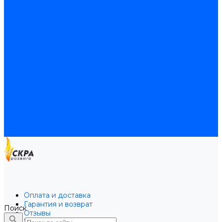
Байпасы BAXI
Кабели для котлов
Трубки соединительные для котлов
Платы электронные для котлов
Прокладки для котлов
Расширительные баки
Расширительные баки BAXI
Расширительные баки Buderus
Прочие запчасти для котлов
Запчасти Honeywell для котлов
Запчасти Resideo для котлов
Запчасти для котлов Brahma
Доставка и оплата
Гарантия и условия возврата
Контакты
Оплата и доставка
Гарантия и возврат
Поиск
Отзывы