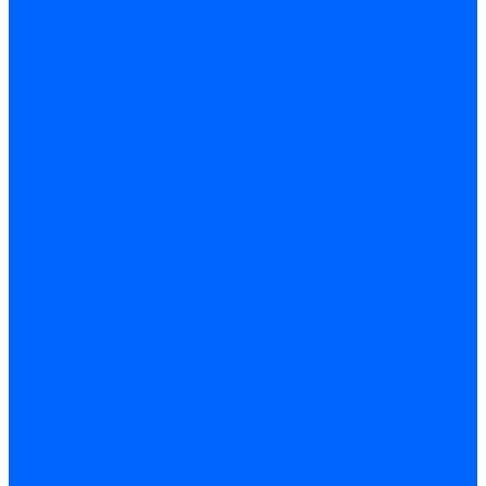
Миниконтакторы FBR
ЖК дисплеи, БУИ для горелок
ЖК дисплеи для горелок Elco
ЖК дисплеи для горелок Ecoflam
ЖК дисплеи для горелок Lamborghini
ЖК дисплеи DUNGS для горелок
Электрокомпоненты Satronic / Honeywell
Электрокомпоненты Baltur
Электрокомпоненты Brahma
Электрокомпоненты Cofi
Электрокомпоненты Dungs
Электрокомпоненты Honeywell
Переключатели потоков Honeywell
Электрокомпоненты Kromschroder
Электрокомпоненты Resideo
Электрокомпоненты Siemens
Электрокомпоненты Weishaupt
Миниконтакторы Weishaupt
ЖК дисплеи, БУИ Weishaupt
Электродвигатели
Электродвигатели для горелок Weishaupt
Электродвигатели для горелок Elco
Электродвигатели для горелок Ecoflam
Электродвигатели для горелок Riello
Электродвигатели для горелок FBR