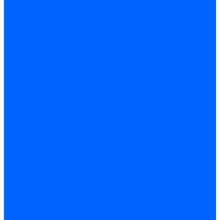
Фильтры для горелок Baltur
Запчасти фильтров Baltur
Комплектующие для фильров
Фильтрующие элементы
Запчасти фильтров Kromschroder
Запчасти фильтров для горелок Baltur
Принадлежности Dungs для горелок
Фильтры Honeywell для горелок
Фильтры Kromschroder для горелок
Вентиляторы
Вентиляторы для горелок Ecoflam
Вентиляторы для горелок FBR
Вентиляторы для горелок Lamborghini
Вентиляторы для горелок Baltur
Вентиляторы для горелок CibUnigas
Вентиляторы для горелок Giersch
Крыльчатки вентиляторов Weishaupt
Корпус вентилятора и воздухозаборный короб
Направляющие всасываемого воздуха
Звукоизоляции
Газовые клапаны, мультиблоки и рампы
Газовые мультиблоки Dungs
Газовые рампы Dungs
Газовые клапаны для Weishaupt
Рампы газовые Weishaupt