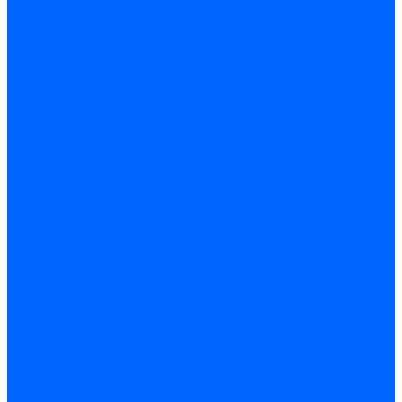
Запчасти насосов для горелок Baltur
Электроды поджига и ионизации
Электроды Weishaupt
Электроды ионизации Weishaupt
Электроды розжига Weishaupt
Электроды Elco
Электроды ионизации Elco
Электроды розжига Elco
Блоки электродов розжига Elco
Комплекты электродов Elco
Электроды Ecoflam
Электроды ионизации Ecoflam
Электроды розжига Ecoflam
Блоки электродов розжага Ecoflam
Комплекты электродов Ecoflam
Электроды Riello
Электроды ионизации Riello
Электроды розжига Riello
Комплекты электродов Riello
Электроды Lamborghini
Электроды ионизации Lamborghini
Электроды розжига Lamborghini
Блоки электродов Lamborghini
Электроды поджига и ионизации Baltur
Электроды ионизации Baltur