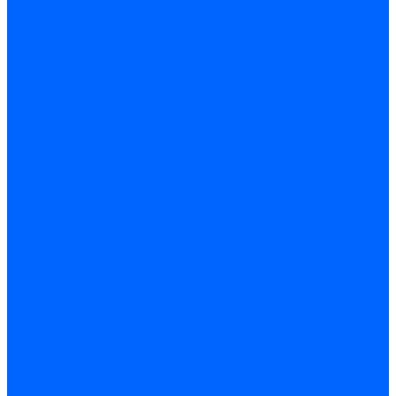
Блоки управления Giersch
Блоки управления Dreizler
Блоки управления Siemens
Блоки управления DUNGS
Топочные автоматы Brahma
Топочные автоматы Kromschroder
Топочные автоматы Resideo
Запчасти топочных автоматов
Запчасти топочных автоматов Baltur
Запчасти топочных автоматов Brahma
Запчасти топочных автоматов Dungs
Запчасти топочных автоматов Honeywell
Запчасти топочных автоматов Kromschroder
Насосы для горелок
Насосы Suntec
Насосы Suntec 21600 Longvic
Насосы Danfoss
Насосы для горелок Weishaupt
Насосы для горелок Elco
Насосы для горелок Riello
Насосы для горелок FBR
Насосы для горелок Lamborghini
Насосы для горелок Baltur
Насосы для горелок CibUnigas
Запчасти для насосов