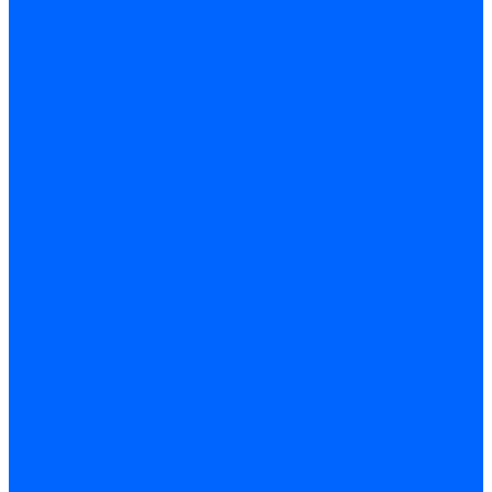
Электроды розжига Baltur
Блоки электродов Baltur
Электроды FBR
Электроды ионизации FBR
Электроды розжига FBR
Блоки электродов розжига FBR
Электроды CibUnigas
Электроды ионизации CibUnigas
Электроды розжига CibUnigas
Блоки электродов розжига CibUnigas
Комплекты электродов CibUnigas
Электроды Dreizler
Электроды ионизации Dreizler
Электроды поджига Dreizler
Электроды Giersch
Электроды ионизации Giersch
Электроды розжига Giersch
Блоки электродов розжига Giersch
Комплекты электродов Giersch
Электроды Brahma
Электроды Honeywell
Электроды Kromschroder
Комплектующие электродов
Фиксаторы электродов
Держатели электродов