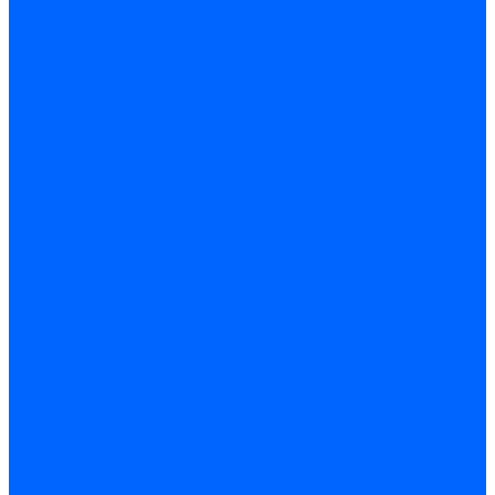
Трубы жаровые Weishaupt
Трубы жаровые Ecoflam
Трубы жаровые FBR
Трубы жаровые Lamborghini
Трубы жаровые Baltur
Жаровые трубы для газовых горелок Baltur
Трубы жаровые CibUnigas
Жаровые трубы Honeywell
Жаровые трубы Kromschroder
Комплектующие жаровых труб
Уравнительные диски
Уравнительные диски Elco
Уравнительные диски Ecoflam
Уравнительные диски Riello
Уравнительные диски FBR
Уравнительные диски Lamborhgini
Завихрители Dreizler
Уравнительные диски Giersch
Диффузоры
Диффузоры Ecoflam
Фланцы
Прокладки фланца
Прокладки фланца Ecoflam
Прокладки фланца FBR
Комплекты удлинения головы сгорания