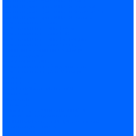
Блоки контроля герметичности Baltur
Блоки контроля герметичности Honeywell
Блоки контроля герметичности Kromschroder
Блоки контроля герметичности Siemens
Жидкотопливные шланги
Жидкотопливные шланги Ecoflam
Жидкотопливные шланги FBR
Жидкотопливные шланги Lamborghini
Жидкотопливные шланги CibUnigas
Шланги жидкотопливные Weishaupt
Газовые подводки
Форсуночные шланги
Жидкотопливные трубки для горелок
Жидкотопливные трубки Weishaupt
Фитинги
Фитинги Ecoflam
Фитинги жидкотопливные Baltur
Манометры
Вакуометры
Термометры
Комплект перехода на сжиженный газ
Датчики температуры и влажности
Датчики влажности и температуры Siemens
Регуляторы давления газа
Регуляторы давления газа Dungs