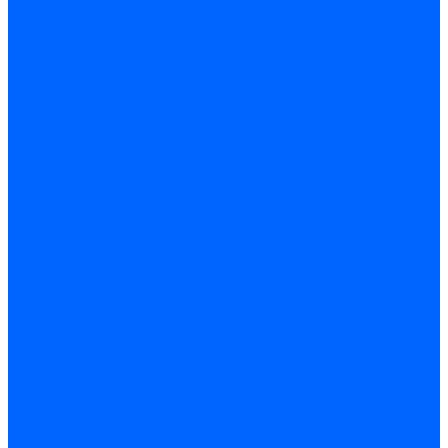
Датчики пламени Siemens
Датчики пламени Ecoflam
Датчики пламени FBR
Датчики пламени Lamborghini
Датчики пламени Baltur
Датчики пламени CibUnigas
Датчики пламени Satronic / Honeywell
Датчики пламени Giersch
Датчики пламени Brahma
Датчики пламени Dungs
Датчики пламени Honeywell
Датчики пламени Kromschroder
Датчики пламени Resideo
Датчики пламени Weishaupt
Комплектующие Датчиков пламени
Запчасти датчиков пламени Siemens для горелок
Кабели дитчиков пламени
Фиксаторы
Запасные части датчиков пламени Satronic / Honeywell
Запасные части датчиков пламени Brahma
Запасные части датчиков пламени Honeywell
Запасные части датчиков пламени Kromschroder
Запасные части датчиков пламени Resideo
Запасные части датчиков пламени для горелок Baltur
Комплектующие датчиков пламени Weishaupt