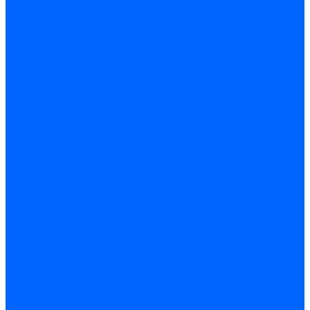
Регуляторы давления газа Baltur
Регуляторы давления газа Honeywell
Регуляторы давления газа Kromschroder
Регуляторы давления газа Siemens
Регуляторы давления газа Weishaupt
Комплектующие регуляторов давления
Запчасти регуляторов давления Dungs
Запасные части регуляторов давления Honeywell
Запчасти регуляторов давления Kromschroder
Компенсатор газовый
Пружины
Ёршики
Корпусные части, прокладки, винты и прочее
Кожухи
Кожухи Ecoflam
Кожухи FBR
Кожухи Lamborghini
Смотровые стекла
Заглушки, Винты
Заглушки, винты Weishaupt
Пластины панелей управления
Прокладки, стопортные кольца, уплотнения
Weishaupt прокладки, стопортные кольца, уплотнения
Панели управления
Трубы жаровые