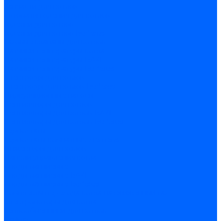
Запчасти для котлов
Автоматы горения для котлов
Горелки для котлов
Горелки для котлов Buderus
Газовые клапаны для котлов
Датчики температуры котла
Датчики температуры BAXI
Датчики температуры Buderus
Электроды для котлов
Электроды для котлов Buderus
Циркуляционные насосы
Вентиляторы для котлов
Вентиляторы для котлов BAXI
Вентиляторы для котлов Buderus
Термостаты
Термостаты комнатные Siemens
Инжекторы для котлов
Панели управления котла
Аноды магниевые
Аноды магниевые BAXI
Аноды магниевые Buderus
Комплекты перехода котла на сжиженный газ
Электромоторы для котла
Теплообменники для котлов
Байпас