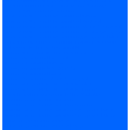
Жидкотопливные электромагнитные клапаны Baltur
Клапаны топливные электромагнитные Weishaupt
Запчасти для топливных клапанов
Запчасти жидкотопливных клапанов Brahma
Запчасти жидкотопливных клапанов Honeywell
Запчасти жидкотопливных клапанов Satronic / Honeywell
Запчасти жидкотопливных клапанов Siemens для горелок
Запчасти жидкотопливных клапанов для горелок Baltur
Комплектующие жидкотопливных клапанов Weishaupt
Электромагнитные Газовые клапаны
Газовые электромагнитные клапаны Dungs
Газовые э/м клапаны Honeywell
Газовые э/м клапаны Brahma
Газовые э/м клапаны Kromschroder
Газовые э/м клапаны Resideo
Газовые э/м клапаны Satronic / Honeywell
Газовые электромагнитные клапаны Baltur
Газовые электромагнитные клапаны Siemens
Клапаны газовые электромагнитные Weishaupt
Запасные части газовых клапанов
Запасные части газовых клапанов Siemens
Запасные части газовых клапанов для горелок Baltur
Запасные части газовых клапанов для горелок Dungs
Блоки контроля герметичности
Блоки контроля герметичности Dungs