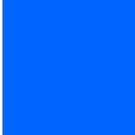
Запчасти насосов для горелок Baltur
Электроды поджига и ионизации
Электроды Weishaupt
Электроды ионизации Weishaupt
Электроды розжига Weishaupt
Электроды Elco
Электроды ионизации Elco
Электроды розжига Elco
Блоки электродов розжига Elco
Комплекты электродов Elco
Электроды Ecoflam
Электроды ионизации Ecoflam
Электроды розжига Ecoflam
Блоки электродов розжага Ecoflam
Комплекты электродов Ecoflam
Электроды Riello
Электроды ионизации Riello
Электроды розжига Riello
Комплекты электродов Riello
Электроды Lamborghini
Электроды ионизации Lamborghini
Электроды розжига Lamborghini
Блоки электродов Lamborghini
Электроды поджига и ионизации Baltur
Электроды ионизации Baltur