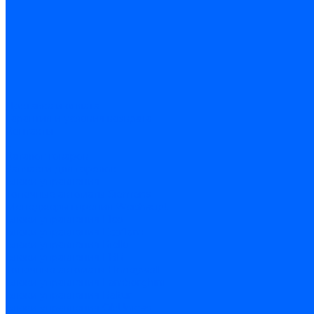
Доставка и оплата
Гарантия и условия возврата
Контакты
...
Каталог товаров
Запчасти для горелок
Блоки управления
Топочные автоматы Siemens
Менеджеры горения Weishaupt
Блоки управления Elco
Блоки управления Ecoflam
Блоки управления Riello
Блоки управления FBR
Топочные автоматы Honeywell
Блоки управления Lamborghini
Блоки управления Baltur
Блоки управления CibUnigas