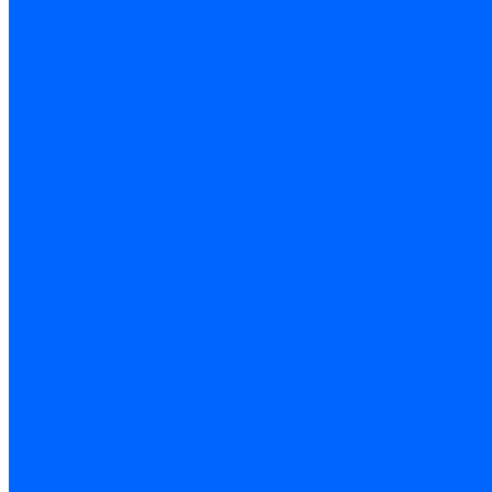
Электроды розжига Baltur
Блоки электродов Baltur
Электроды FBR
Электроды ионизации FBR
Электроды розжига FBR
Блоки электродов розжига FBR
Электроды CibUnigas
Электроды ионизации CibUnigas
Электроды розжига CibUnigas
Блоки электродов розжига CibUnigas
Комплекты электродов CibUnigas
Электроды Dreizler
Электроды ионизации Dreizler
Электроды поджига Dreizler
Электроды Giersch
Электроды ионизации Giersch
Электроды розжига Giersch
Блоки электродов розжига Giersch
Комплекты электродов Giersch
Электроды Brahma
Электроды Honeywell
Электроды Kromschroder
Комплектующие электродов
Фиксаторы электродов
Держатели электродов