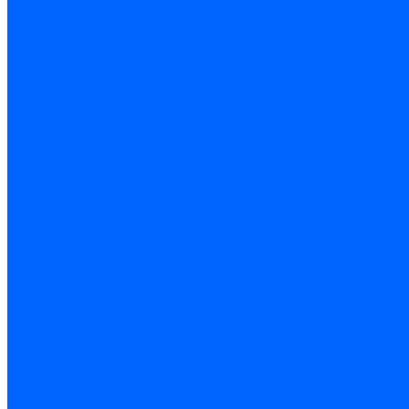
Керамическая изоляция
Удлинители электродов
Штекеры электродов
Запчасти электродов Brahma
Запчасти электродов Kromschroder
Запчасти электродов розжига и ионизации Baltur
Комплектующие электродов Weishaupt
Трансформаторы розжига
Трансформаторы розжига FIDA
Трансформаторы розжига Danfoss
Трансформаторы розжига Weishaupt
Трансформаторы розжига Elco
Трансформаторы розжига Ecoflam
Трансформаторы розжига Riello
Трансформаторы розжига FBR
Трансформаторы розжига Lamborghini
Трансформаторы розжига Baltur
Трансформаторы розжига CibUnigas
Трансформаторы розжига Giersch
Трансформаторы розжига Dreizler
Трансформаторы поджига Dungs
Трансформаторы розжига Brahma
Трансформаторы розжига Cofi
Трансформаторы розжига Honeywell
Трансформаторы розжига Kromschroder