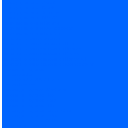
Блоки управления Giersch
Блоки управления Dreizler
Блоки управления Siemens
Блоки управления DUNGS
Топочные автоматы Brahma
Топочные автоматы Kromschroder
Топочные автоматы Resideo
Запчасти топочных автоматов
Запчасти топочных автоматов Baltur
Запчасти топочных автоматов Brahma
Запчасти топочных автоматов Dungs
Запчасти топочных автоматов Honeywell
Запчасти топочных автоматов Kromschroder
Насосы для горелок
Насосы Suntec
Насосы Suntec 21600 Longvic
Насосы Danfoss
Насосы для горелок Weishaupt
Насосы для горелок Elco
Насосы для горелок Riello
Насосы для горелок FBR
Насосы для горелок Lamborghini
Насосы для горелок Baltur
Насосы для горелок CibUnigas
Запчасти для насосов