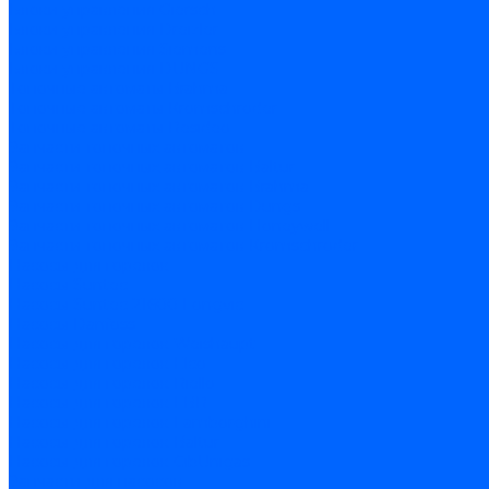
Блоки управления Giersch
Блоки управления Dreizler
Блоки управления Siemens
Блоки управления DUNGS
Топочные автоматы Brahma
Топочные автоматы Kromschroder
Топочные автоматы Resideo
Запчасти топочных автоматов
Запчасти топочных автоматов Baltur
Запчасти топочных автоматов Brahma
Запчасти топочных автоматов Dungs
Запчасти топочных автоматов Honeywell
Запчасти топочных автоматов Kromschroder
Насосы для горелок
Насосы Suntec
Насосы Suntec 21600 Longvic
Насосы Danfoss
Насосы для горелок Weishaupt
Насосы для горелок Elco
Насосы для горелок Riello
Насосы для горелок FBR
Насосы для горелок Lamborghini
Насосы для горелок Baltur
Насосы для горелок CibUnigas
Запчасти для насосов