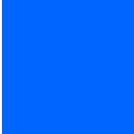
Запчасти насосов для горелок Baltur
Электроды поджига и ионизации
Электроды Weishaupt
Электроды ионизации Weishaupt
Электроды розжига Weishaupt
Электроды Elco
Электроды ионизации Elco
Электроды розжига Elco
Блоки электродов розжига Elco
Комплекты электродов Elco
Электроды Ecoflam
Электроды ионизации Ecoflam
Электроды розжига Ecoflam
Блоки электродов розжага Ecoflam
Комплекты электродов Ecoflam
Электроды Riello
Электроды ионизации Riello
Электроды розжига Riello
Комплекты электродов Riello
Электроды Lamborghini
Электроды ионизации Lamborghini
Электроды розжига Lamborghini
Блоки электродов Lamborghini
Электроды поджига и ионизации Baltur
Электроды ионизации Baltur