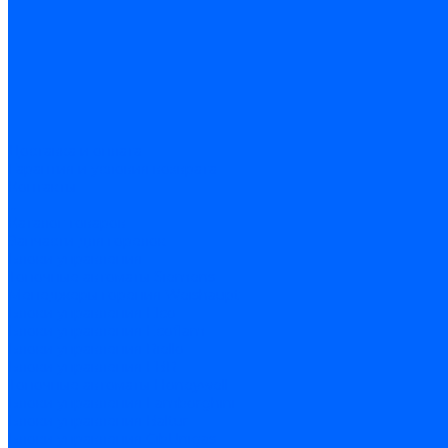
Доставка и оплата
Гарантия и условия возврата
Контакты
...
Каталог товаров
Запчасти для горелок
Блоки управления
Топочные автоматы Siemens
Менеджеры горения Weishaupt
Блоки управления Elco
Блоки управления Ecoflam
Блоки управления Riello
Блоки управления FBR
Топочные автоматы Honeywell
Блоки управления Lamborghini
Блоки управления Baltur
Блоки управления CibUnigas