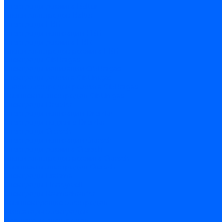
Электроды розжига Baltur
Блоки электродов Baltur
Электроды FBR
Электроды ионизации FBR
Электроды розжига FBR
Блоки электродов розжига FBR
Электроды CibUnigas
Электроды ионизации CibUnigas
Электроды розжига CibUnigas
Блоки электродов розжига CibUnigas
Комплекты электродов CibUnigas
Электроды Dreizler
Электроды ионизации Dreizler
Электроды поджига Dreizler
Электроды Giersch
Электроды ионизации Giersch
Электроды розжига Giersch
Блоки электродов розжига Giersch
Комплекты электродов Giersch
Электроды Brahma
Электроды Honeywell
Электроды Kromschroder
Комплектующие электродов
Фиксаторы электродов
Держатели электродов