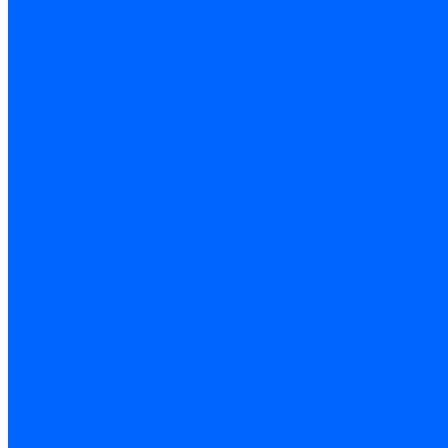
Керамическая изоляция
Удлинители электродов
Штекеры электродов
Запчасти электродов Brahma
Запчасти электродов Kromschroder
Запчасти электродов розжига и ионизации Baltur
Комплектующие электродов Weishaupt
Трансформаторы розжига
Трансформаторы розжига FIDA
Трансформаторы розжига Danfoss
Трансформаторы розжига Weishaupt
Трансформаторы розжига Elco
Трансформаторы розжига Ecoflam
Трансформаторы розжига Riello
Трансформаторы розжига FBR
Трансформаторы розжига Lamborghini
Трансформаторы розжига Baltur
Трансформаторы розжига CibUnigas
Трансформаторы розжига Giersch
Трансформаторы розжига Dreizler
Трансформаторы поджига Dungs
Трансформаторы розжига Brahma
Трансформаторы розжига Cofi
Трансформаторы розжига Honeywell
Трансформаторы розжига Kromschroder