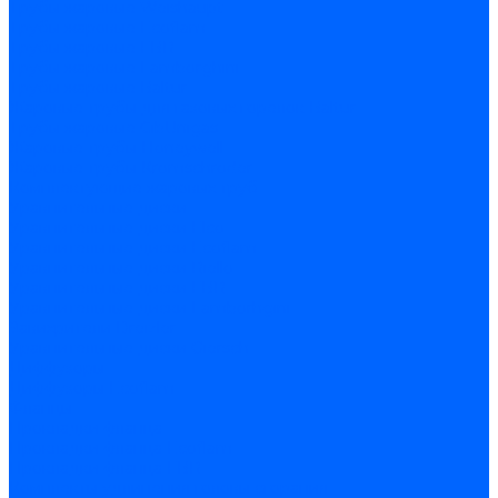
Трубы жаровые Weishaupt
Трубы жаровые Ecoflam
Трубы жаровые FBR
Трубы жаровые Lamborghini
Трубы жаровые Baltur
Жаровые трубы для газовых горелок Baltur
Трубы жаровые CibUnigas
Жаровые трубы Honeywell
Жаровые трубы Kromschroder
Комплектующие жаровых труб
Уравнительные диски
Уравнительные диски Elco
Уравнительные диски Ecoflam
Уравнительные диски Riello
Уравнительные диски FBR
Уравнительные диски Lamborhgini
Завихрители Dreizler
Уравнительные диски Giersch
Диффузоры
Диффузоры Ecoflam
Фланцы
Прокладки фланца
Прокладки фланца Ecoflam
Прокладки фланца FBR
Комплекты удлинения головы сгорания