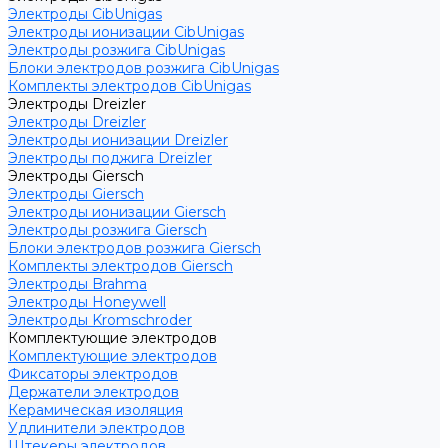
Электроды CibUnigas
Электроды ионизации CibUnigas
Электроды розжига CibUnigas
Блоки электродов розжига CibUnigas
Комплекты электродов CibUnigas
Электроды Dreizler
Электроды Dreizler
Электроды ионизации Dreizler
Электроды поджига Dreizler
Электроды Giersch
Электроды Giersch
Электроды ионизации Giersch
Электроды розжига Giersch
Блоки электродов розжига Giersch
Комплекты электродов Giersch
Электроды Brahma
Электроды Honeywell
Электроды Kromschroder
Комплектующие электродов
Комплектующие электродов
Фиксаторы электродов
Держатели электродов
Керамическая изоляция
Удлинители электродов
Штекеры электродов