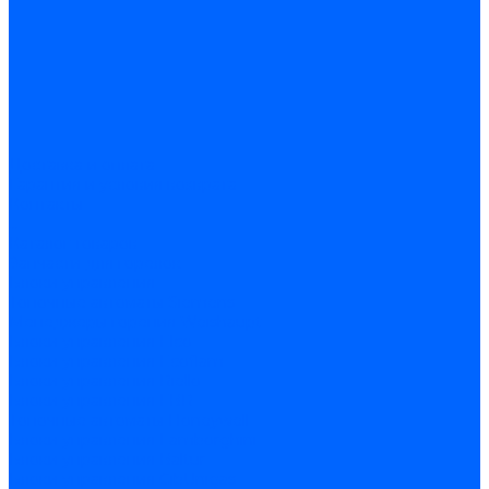
Доставка и оплата
Гарантия и условия возврата
Контакты
...
Каталог товаров
Запчасти для горелок
Блоки управления
Топочные автоматы Siemens
Менеджеры горения Weishaupt
Блоки управления Elco
Блоки управления Ecoflam
Блоки управления Riello
Блоки управления FBR
Топочные автоматы Honeywell
Блоки управления Lamborghini
Блоки управления Baltur
Блоки управления CibUnigas