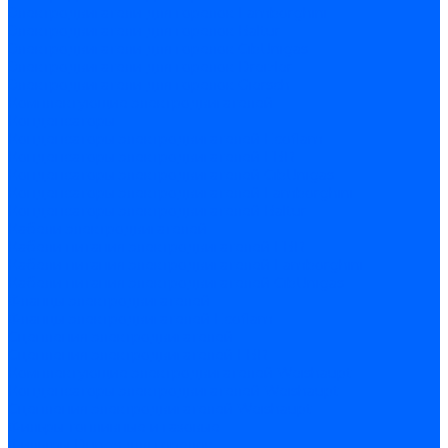
Электродвигатели для горелок Lamborghini
Электродвигатели для горелок Baltur
Электродвигатели для горелок CibUnigas
Электродвигатели для горелок Dreizler
Электродвигатели для горелок Giersch
Комплектующие электродвигателей
Конденсаторы
Конденсаторы электродвигателей Ecoflam
Конденсаторы электродвигателей FBR
Конденсаторы электродвигателей CibUnigas
Конденсаторы электродвигателей Lamborghini
Конденсаторы электродвигателей Baltur
Кабели электродвигателей
Кабели питания электродвигателей FBR
Кабели питания электродвигателей Lamborghini
Кабели питания электродвигателей CibUnigas
Фланцы электродвигателей
Фланцы электродвигателей Ecoflam
Сцепления электродвигателей
Сцепления электродвигателей FBR
Комплектующие электродвигателей Weishaupt
Конденсаторы электродвигателей Weishaupt
Сцепления электродвигателей Weishaupt
Фильры топливные и газовые
Фильтры Dungs для горелок