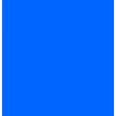
Керамическая изоляция
Удлинители электродов
Штекеры электродов
Запчасти электродов Brahma
Запчасти электродов Kromschroder
Запчасти электродов розжига и ионизации Baltur
Комплектующие электродов Weishaupt
Трансформаторы розжига
Трансформаторы розжига FIDA
Трансформаторы розжига Danfoss
Трансформаторы розжига Weishaupt
Трансформаторы розжига Elco
Трансформаторы розжига Ecoflam
Трансформаторы розжига Riello
Трансформаторы розжига FBR
Трансформаторы розжига Lamborghini
Трансформаторы розжига Baltur
Трансформаторы розжига CibUnigas
Трансформаторы розжига Giersch
Трансформаторы розжига Dreizler
Трансформаторы поджига Dungs
Трансформаторы розжига Brahma
Трансформаторы розжига Cofi
Трансформаторы розжига Honeywell
Трансформаторы розжига Kromschroder