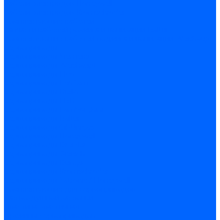
Кабели электродов Honeywell
Кабели электродов Kromschroder
Комплектующие кабелей
Запчасти кабелей розжига и ионизации Baltur
Комплектующие кабелей поджига и ионизации Weishaupt
Сервоприводы
Сервоприводы Siemens
Сервоприводы Weishaupt
Сервоприводы Elco
Сервоприводы Ecoflam
Сервоприводы Riello
Сервоприводы FBR
Сервоприводы Lamborghini
Сервоприводы Baltur
Сервоприводы CibUnigas
Сервоприводы Honeywell
Сервоприводы Dreizler
Сервоприводы Giersch
Сервоприводы Dungs
Сервоприводы Kromschroder
Сервоприводы Satronic / Honeywell
Комплектующие для сервоприводов
Вал воздушной заслонки
Пластина эластичная
Пружины сервоприводов