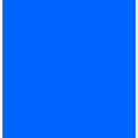
Электроды розжига Baltur
Блоки электродов Baltur
Электроды FBR
Электроды ионизации FBR
Электроды розжига FBR
Блоки электродов розжига FBR
Электроды CibUnigas
Электроды ионизации CibUnigas
Электроды розжига CibUnigas
Блоки электродов розжига CibUnigas
Комплекты электродов CibUnigas
Электроды Dreizler
Электроды ионизации Dreizler
Электроды поджига Dreizler
Электроды Giersch
Электроды ионизации Giersch
Электроды розжига Giersch
Блоки электродов розжига Giersch
Комплекты электродов Giersch
Электроды Brahma
Электроды Honeywell
Электроды Kromschroder
Комплектующие электродов
Фиксаторы электродов
Держатели электродов