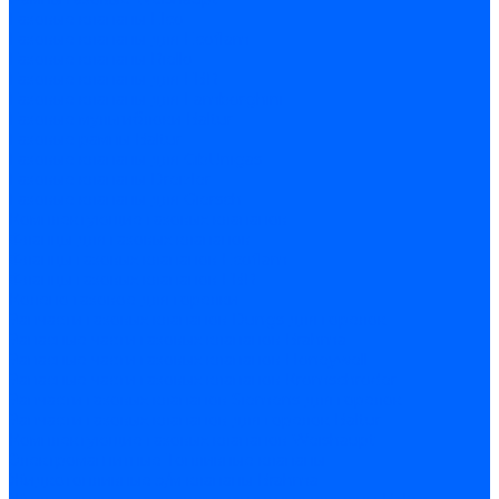
Газовые клапаны Elco
Газовые клапаны для Ecoflam
Газовые клапаны Riello
Газовые клапаны для FBR
Газовые клапаны для Lamborghini
Газовые мультиблоки Baltur
Газовые рампы Baltur
Газовые клапаны для CibUnigas
Газовые клапаны Dreizler
Газовые клапаны для Giersch
Комплектующие газовых клапанов
Фланцы для газовых клапанов
Фланцы газовых клапанов Ecoflam
Фланцы газовых клапанов FBR
Колено газовое для горелки
Запчасти газовых клапанов Dungs для горелок
Запасные части газовых клапанов Brahma
Запасные части газовых клапанов Honeywell
Запасные части газовых клапанов Kromschroder
Запчасти газовых клапанов Siemens для горелок
Запчасти газовых клапанов для горелок Baltur
Комплектующие газовых клапанов Weishaupt
Электромагнитные Топливные клапаны
Жидкотопливные э/м клапаны Brahma