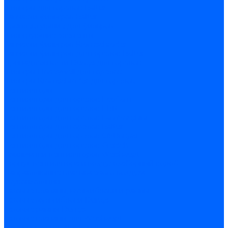
Фильтры для горелок Baltur
Запчасти фильтров Baltur
Комплектующие для фильров
Фильтрующие элементы
Запчасти фильтров Kromschroder
Запчасти фильтров для горелок Baltur
Принадлежности Dungs для горелок
Фильтры Honeywell для горелок
Фильтры Kromschroder для горелок
Вентиляторы
Вентиляторы для горелок Ecoflam
Вентиляторы для горелок FBR
Вентиляторы для горелок Lamborghini
Вентиляторы для горелок Baltur
Вентиляторы для горелок CibUnigas
Вентиляторы для горелок Giersch
Крыльчатки вентиляторов Weishaupt
Корпус вентилятора и воздухозаборный короб
Направляющие всасываемого воздуха
Звукоизоляции
Газовые клапаны, мультиблоки и рампы
Газовые мультиблоки Dungs
Газовые рампы Dungs
Газовые клапаны для Weishaupt
Рампы газовые Weishaupt