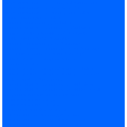
Запчасти жаровых труб Honeywell для горелок
Запчасти жаровых труб Kromschroder
Запчасти жаровых труб для горелок Baltur
Уравнительные диски Baltur
Компоненты газовой трубы Baltur
Компоненты жидкотопливной трубы Baltur
Комплектующие жаровых труб Weishaupt
Уравнительные диски Weishaupt
Компоненты газовой трубы Weishaupt
Компоненты жидкотопливной трубы Weishaupt
Уплотнения головы сгорания Weishaupt
Комплектующие к запорной арматуре
Затворы Siemens
Комплектующие к запорной арматуре Baltur
Комплектующие к запорной арматуре Siemens
Прочие запчасти для горелки
Компоненты жидкотопливной трубы Delavan
Компоненты жидкотопливной трубы Honeywell
Контрольно-измерительные приборы
Датчики давления Dungs
Датчики давления Siemens
Краны и клапаны Kromschroder
Принадлежности Brahma для горелок
Принадлежности Honeywell для горелок
Принадлежности Siemens для горелок