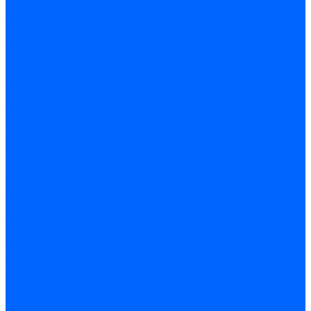
Принадлежности для горелок Baltur
Принадлежности для горелок Delavan
Принадлежности для горелок Kromschroder
Принадлежности для горелок Satronic / Honeywell
Промышленная автоматика
Промышленная автоматика Siemens
Прочие запчасти Weishaupt
Горелки для котлов дизельные и газовые
Газовые горелки для котлов
Одноступенчатые газовые горелки для котлов
Двухступенчатые газовые горелки для котлов
Газовые горелки с механической модуляцией для котлов
Weishaupt горелки: газовые, дизельные, мазутные и
двухтопливные
Горелки газовые Weishaupt
Горелки дизельные Weishaupt
Горелки газодизельные Weishaupt
Горелки мазутные Weishaupt
Горелки газомазутные Weishaupt
Горелки керосиновые Weishaupt
Дизельные горелки для котлов
Двухступенчатые дизельные горелки для котлов
Одноступенчатые дизельные горелки для котлов
Горелки для котлов отопления Baltur
Горелки для котлов отопления Kromschroder