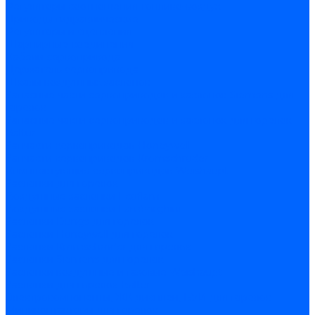
Регуляторы соотношения топливо-воздух
Приводы гидравлические
Регуляторы и сцепления
Шарнирные соединения
Кабели сервопривода
Держатель сервопривода
Шкалы воздушных заслонок
Запасные части сервоприводов и заслонок Siemens для
горелок
Запасные части сервоприводов и заслонок для горелок
Baltur
Запчасти сервоприводов Honeywell
Запчасти сервоприводов Kromschroder
Комплектующие сервоприводов Weishaupt
Заслонки для горелок
Воздушные заслонки Ecoflam
Воздушные заслонки Lamborghini
Заслонки Dungs для горелок
Заслонки Honeywell для горелок
Заслонки Kromschroder для горелок
Заслонки Siemens для горелок
Заслонки воздушные и газовые Weishaupt
Заслонки для горелок Baltur
Электрокомпоненты, ЖК дисплеи, БУИ для горелок
Миниконтакторы для горелок