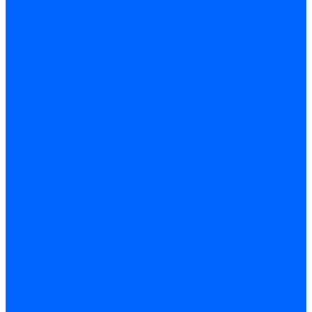
Миниконтакторы FBR
ЖК дисплеи, БУИ для горелок
ЖК дисплеи для горелок Elco
ЖК дисплеи для горелок Ecoflam
ЖК дисплеи для горелок Lamborghini
ЖК дисплеи DUNGS для горелок
Электрокомпоненты Satronic / Honeywell
Электрокомпоненты Baltur
Электрокомпоненты Brahma
Электрокомпоненты Cofi
Электрокомпоненты Dungs
Электрокомпоненты Honeywell
Переключатели потоков Honeywell
Электрокомпоненты Kromschroder
Электрокомпоненты Resideo
Электрокомпоненты Siemens
Электрокомпоненты Weishaupt
Миниконтакторы Weishaupt
ЖК дисплеи, БУИ Weishaupt
Электродвигатели
Электродвигатели для горелок Weishaupt
Электродвигатели для горелок Elco
Электродвигатели для горелок Ecoflam
Электродвигатели для горелок Riello
Электродвигатели для горелок FBR