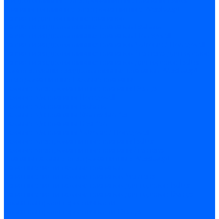
Жидкотопливные электромагнитные клапаны Baltur
Клапаны топливные электромагнитные Weishaupt
Запчасти для топливных клапанов
Запчасти жидкотопливных клапанов Brahma
Запчасти жидкотопливных клапанов Honeywell
Запчасти жидкотопливных клапанов Satronic / Honeywell
Запчасти жидкотопливных клапанов Siemens для горелок
Запчасти жидкотопливных клапанов для горелок Baltur
Комплектующие жидкотопливных клапанов Weishaupt
Электромагнитные Газовые клапаны
Газовые электромагнитные клапаны Dungs
Газовые э/м клапаны Honeywell
Газовые э/м клапаны Brahma
Газовые э/м клапаны Kromschroder
Газовые э/м клапаны Resideo
Газовые э/м клапаны Satronic / Honeywell
Газовые электромагнитные клапаны Baltur
Газовые электромагнитные клапаны Siemens
Клапаны газовые электромагнитные Weishaupt
Запасные части газовых клапанов
Запасные части газовых клапанов Siemens
Запасные части газовых клапанов для горелок Baltur
Запасные части газовых клапанов для горелок Dungs
Блоки контроля герметичности
Блоки контроля герметичности Dungs