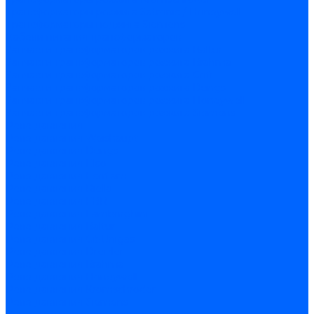
Трансформаторы розжига Satronic / Honeywell
Трансформаторы поджига Siemens
Кабели питания трансформаторов
Запчасти трансформаторов розжига Baltur
Запчасти трансформаторов розжига Brahma
Запчасти трансформаторов розжига Cofi
Запчасти трансформаторов розжига Dungs
Запчасти трансформаторов розжига Honeywell
Запчасти трансформаторов розжига Siemens
Реле давления
Реле давления Weishaupt
Реле давления Dungs
Реле давления Elco
Реле давления Ecoflam
Реле давления Riello
Реле давления FBR
Реле давления Lamborghini
Реле давления Baltur
Реле давления CibUnigas
Реле давления Dreizler
Реле давления Brahma
Реле давления Honeywell
Реле давления Kromschroder
Реле давления Siemens