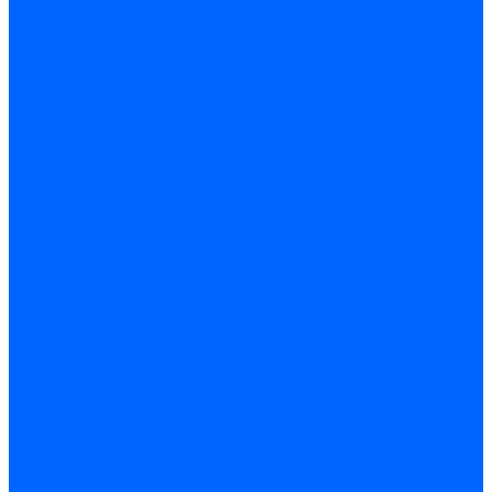
Запчасти насосов для горелок Baltur
Электроды поджига и ионизации
Электроды Weishaupt
Электроды ионизации Weishaupt
Электроды розжига Weishaupt
Электроды Elco
Электроды ионизации Elco
Электроды розжига Elco
Блоки электродов розжига Elco
Комплекты электродов Elco
Электроды Ecoflam
Электроды ионизации Ecoflam
Электроды розжига Ecoflam
Блоки электродов розжага Ecoflam
Комплекты электродов Ecoflam
Электроды Riello
Электроды ионизации Riello
Электроды розжига Riello
Комплекты электродов Riello
Электроды Lamborghini
Электроды ионизации Lamborghini
Электроды розжига Lamborghini
Блоки электродов Lamborghini
Электроды поджига и ионизации Baltur
Электроды ионизации Baltur