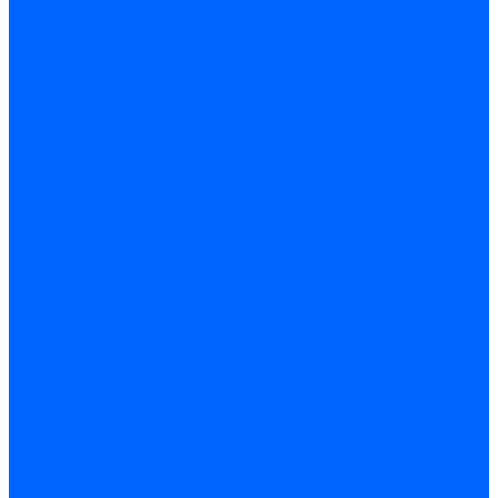
Комплектующие для реле давления
Ниппели
Кабели для реле давления
Фитинги соединительные
Держатели реле давления
Запчасти реле давления Dungs для горелок
Импульсные трубки
Запчасти реле давления Kromschroder
Запчасти реле давления Siemens для горелок
Запчасти реле давления для горелок Baltur
Форсунки
Форсунки Danfoss
Форсунки Fluidics
Форсунки для горелок Weishaupt
Форсунки для горелок Elco
Форсунки для горелок Ecoflam
Форсунки для горелок Riello
Форсунки для горелок F.B.R.
Форсунки CibUnigas
Форсунки Lamborghini
Форсунки Delavan
Форсунки Monarch
Форсунки Steinen
Форсунки для горелок Baltur
Датчики пламени