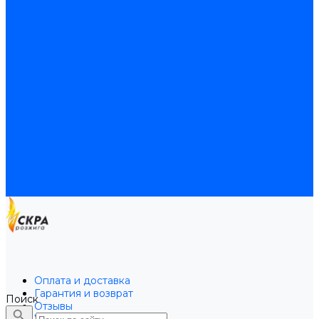
Байпасы BAXI
Кабели для котлов
Трубки соединительные для котлов
Платы электронные для котлов
Прокладки для котлов
Расширительные баки
Расширительные баки BAXI
Расширительные баки Buderus
Прочие запчасти для котлов
Запчасти Honeywell для котлов
Запчасти Resideo для котлов
Запчасти для котлов Brahma
Доставка и оплата
Гарантия и условия возврата
Контакты
Оплата и доставка
Гарантия и возврат
Поиск
Отзывы