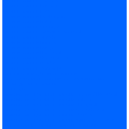
Датчики пламени Siemens
Датчики пламени Ecoflam
Датчики пламени FBR
Датчики пламени Lamborghini
Датчики пламени Baltur
Датчики пламени CibUnigas
Датчики пламени Satronic / Honeywell
Датчики пламени Giersch
Датчики пламени Brahma
Датчики пламени Dungs
Датчики пламени Honeywell
Датчики пламени Kromschroder
Датчики пламени Resideo
Датчики пламени Weishaupt
Комплектующие Датчиков пламени
Запчасти датчиков пламени Siemens для горелок
Кабели дитчиков пламени
Фиксаторы
Запасные части датчиков пламени Satronic / Honeywell
Запасные части датчиков пламени Brahma
Запасные части датчиков пламени Honeywell
Запасные части датчиков пламени Kromschroder
Запасные части датчиков пламени Resideo
Запасные части датчиков пламени для горелок Baltur
Комплектующие датчиков пламени Weishaupt