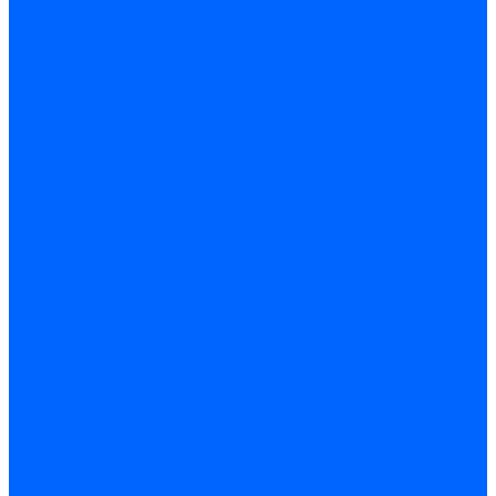
Блоки контроля герметичности Baltur
Блоки контроля герметичности Honeywell
Блоки контроля герметичности Kromschroder
Блоки контроля герметичности Siemens
Жидкотопливные шланги
Жидкотопливные шланги Ecoflam
Жидкотопливные шланги FBR
Жидкотопливные шланги Lamborghini
Жидкотопливные шланги CibUnigas
Шланги жидкотопливные Weishaupt
Газовые подводки
Форсуночные шланги
Жидкотопливные трубки для горелок
Жидкотопливные трубки Weishaupt
Фитинги
Фитинги Ecoflam
Фитинги жидкотопливные Baltur
Манометры
Вакуометры
Термометры
Комплект перехода на сжиженный газ
Датчики температуры и влажности
Датчики влажности и температуры Siemens
Регуляторы давления газа
Регуляторы давления газа Dungs