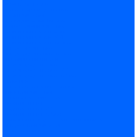
Запчасти для котлов
Автоматы горения для котлов
Горелки для котлов
Горелки для котлов Buderus
Газовые клапаны для котлов
Датчики температуры котла
Датчики температуры BAXI
Датчики температуры Buderus
Электроды для котлов
Электроды для котлов Buderus
Циркуляционные насосы
Вентиляторы для котлов
Вентиляторы для котлов BAXI
Вентиляторы для котлов Buderus
Термостаты
Термостаты комнатные Siemens
Инжекторы для котлов
Панели управления котла
Аноды магниевые
Аноды магниевые BAXI
Аноды магниевые Buderus
Комплекты перехода котла на сжиженный газ
Электромоторы для котла
Теплообменники для котлов
Байпас