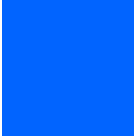
Регуляторы давления газа Baltur
Регуляторы давления газа Honeywell
Регуляторы давления газа Kromschroder
Регуляторы давления газа Siemens
Регуляторы давления газа Weishaupt
Комплектующие регуляторов давления
Запчасти регуляторов давления Dungs
Запасные части регуляторов давления Honeywell
Запчасти регуляторов давления Kromschroder
Компенсатор газовый
Пружины
Ёршики
Корпусные части, прокладки, винты и прочее
Кожухи
Кожухи Ecoflam
Кожухи FBR
Кожухи Lamborghini
Смотровые стекла
Заглушки, Винты
Заглушки, винты Weishaupt
Пластины панелей управления
Прокладки, стопортные кольца, уплотнения
Weishaupt прокладки, стопортные кольца, уплотнения
Панели управления
Трубы жаровые