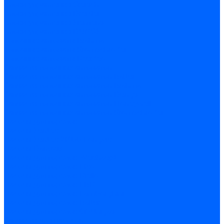
Блоки управления Giersch
Блоки управления Dreizler
Блоки управления Siemens
Блоки управления DUNGS
Топочные автоматы Brahma
Топочные автоматы Kromschroder
Топочные автоматы Resideo
Запчасти топочных автоматов
Запчасти топочных автоматов Baltur
Запчасти топочных автоматов Brahma
Запчасти топочных автоматов Dungs
Запчасти топочных автоматов Honeywell
Запчасти топочных автоматов Kromschroder
Насосы для горелок
Насосы Suntec
Насосы Suntec 21600 Longvic
Насосы Danfoss
Насосы для горелок Weishaupt
Насосы для горелок Elco
Насосы для горелок Riello
Насосы для горелок FBR
Насосы для горелок Lamborghini
Насосы для горелок Baltur
Насосы для горелок CibUnigas
Запчасти для насосов