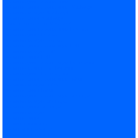
Кабели поджига и ионизации
Кабели поджига и ионизации Weishaupt
Кабели ионизации Weishaupt
Кабели поджига Weishaupt
Комплекты кабелей Weishaupt
Кабели поджига и ионизации Ecoflam
Кабели поджига Ecoflam
Кабели ионизации Ecoflam
Кабели поджига и ионазации FBR
Кабели ионизации FBR
Кабели поджига FBR
Кабели поджига и ионазации Lamborhini
Кабели ионизации Lamborghini
Кабели поджига Lamborghini
Кабели поджига и ионазации Baltur
Кабели ионизации Baltur
Кабели поджига Baltur
Кабели поджига и ионазации CibUnigas
Кабели ионизации CibUnigas
Кабели поджига CibUnigas
Кабели ионизации
Кабели поджига
Кабели в комплекте
Кабели электродов Cofi
Кабели электродов Dungs