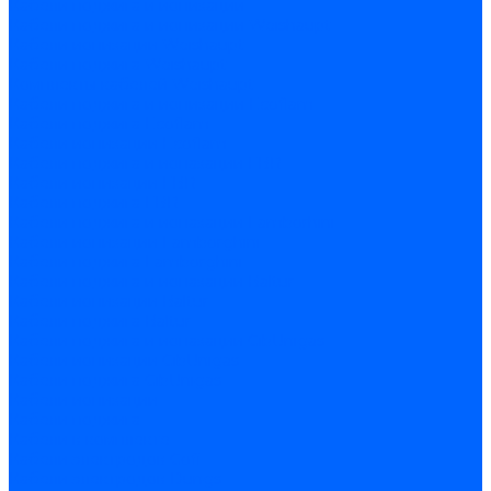
Кабели поджига и ионизации
Кабели поджига и ионизации Weishaupt
Кабели ионизации Weishaupt
Кабели поджига Weishaupt
Комплекты кабелей Weishaupt
Кабели поджига и ионизации Ecoflam
Кабели поджига Ecoflam
Кабели ионизации Ecoflam
Кабели поджига и ионазации FBR
Кабели ионизации FBR
Кабели поджига FBR
Кабели поджига и ионазации Lamborhini
Кабели ионизации Lamborghini
Кабели поджига Lamborghini
Кабели поджига и ионазации Baltur
Кабели ионизации Baltur
Кабели поджига Baltur
Кабели поджига и ионазации CibUnigas
Кабели ионизации CibUnigas
Кабели поджига CibUnigas
Кабели ионизации
Кабели поджига
Кабели в комплекте
Кабели электродов Cofi
Кабели электродов Dungs