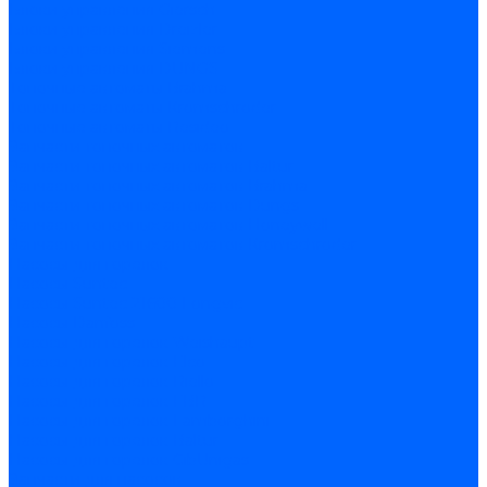
Блоки управления Giersch
Блоки управления Dreizler
Блоки управления Siemens
Блоки управления DUNGS
Топочные автоматы Brahma
Топочные автоматы Kromschroder
Топочные автоматы Resideo
Запчасти топочных автоматов
Запчасти топочных автоматов Baltur
Запчасти топочных автоматов Brahma
Запчасти топочных автоматов Dungs
Запчасти топочных автоматов Honeywell
Запчасти топочных автоматов Kromschroder
Насосы для горелок
Насосы Suntec
Насосы Suntec 21600 Longvic
Насосы Danfoss
Насосы для горелок Weishaupt
Насосы для горелок Elco
Насосы для горелок Riello
Насосы для горелок FBR
Насосы для горелок Lamborghini
Насосы для горелок Baltur
Насосы для горелок CibUnigas
Запчасти для насосов