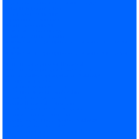
Регуляторы соотношения топливо-воздух
Приводы гидравлические
Регуляторы и сцепления
Шарнирные соединения
Кабели сервопривода
Держатель сервопривода
Шкалы воздушных заслонок
Запасные части сервоприводов и заслонок Siemens для
горелок
Запасные части сервоприводов и заслонок для горелок
Baltur
Запчасти сервоприводов Honeywell
Запчасти сервоприводов Kromschroder
Комплектующие сервоприводов Weishaupt
Заслонки для горелок
Воздушные заслонки Ecoflam
Воздушные заслонки Lamborghini
Заслонки Dungs для горелок
Заслонки Honeywell для горелок
Заслонки Kromschroder для горелок
Заслонки Siemens для горелок
Заслонки воздушные и газовые Weishaupt
Заслонки для горелок Baltur
Электрокомпоненты, ЖК дисплеи, БУИ для горелок
Миниконтакторы для горелок