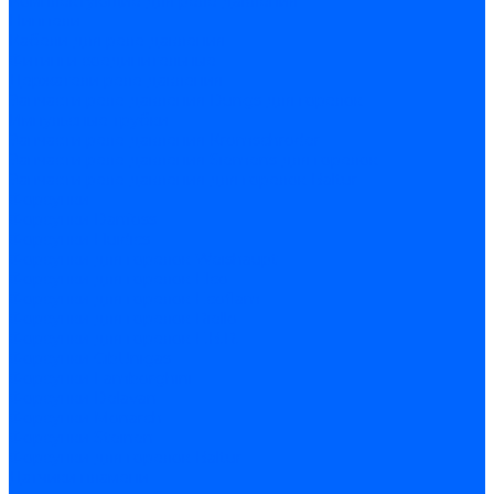
Комплектующие для реле давления
Ниппели
Кабели для реле давления
Фитинги соединительные
Держатели реле давления
Запчасти реле давления Dungs для горелок
Импульсные трубки
Запчасти реле давления Kromschroder
Запчасти реле давления Siemens для горелок
Запчасти реле давления для горелок Baltur
Форсунки
Форсунки Danfoss
Форсунки Fluidics
Форсунки для горелок Weishaupt
Форсунки для горелок Elco
Форсунки для горелок Ecoflam
Форсунки для горелок Riello
Форсунки для горелок F.B.R.
Форсунки CibUnigas
Форсунки Lamborghini
Форсунки Delavan
Форсунки Monarch
Форсунки Steinen
Форсунки для горелок Baltur
Датчики пламени