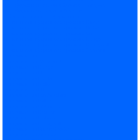
Трансформаторы розжига Satronic / Honeywell
Трансформаторы поджига Siemens
Кабели питания трансформаторов
Запчасти трансформаторов розжига Baltur
Запчасти трансформаторов розжига Brahma
Запчасти трансформаторов розжига Cofi
Запчасти трансформаторов розжига Dungs
Запчасти трансформаторов розжига Honeywell
Запчасти трансформаторов розжига Siemens
Реле давления
Реле давления Weishaupt
Реле давления Dungs
Реле давления Elco
Реле давления Ecoflam
Реле давления Riello
Реле давления FBR
Реле давления Lamborghini
Реле давления Baltur
Реле давления CibUnigas
Реле давления Dreizler
Реле давления Brahma
Реле давления Honeywell
Реле давления Kromschroder
Реле давления Siemens