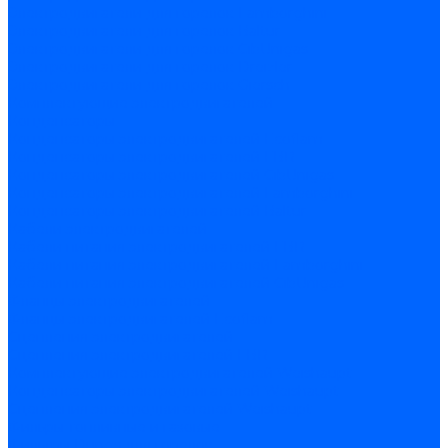
Электродвигатели для горелок Lamborghini
Электродвигатели для горелок Baltur
Электродвигатели для горелок CibUnigas
Электродвигатели для горелок Dreizler
Электродвигатели для горелок Giersch
Комплектующие электродвигателей
Конденсаторы
Конденсаторы электродвигателей Ecoflam
Конденсаторы электродвигателей FBR
Конденсаторы электродвигателей CibUnigas
Конденсаторы электродвигателей Lamborghini
Конденсаторы электродвигателей Baltur
Кабели электродвигателей
Кабели питания электродвигателей FBR
Кабели питания электродвигателей Lamborghini
Кабели питания электродвигателей CibUnigas
Фланцы электродвигателей
Фланцы электродвигателей Ecoflam
Сцепления электродвигателей
Сцепления электродвигателей FBR
Комплектующие электродвигателей Weishaupt
Конденсаторы электродвигателей Weishaupt
Сцепления электродвигателей Weishaupt
Фильры топливные и газовые
Фильтры Dungs для горелок