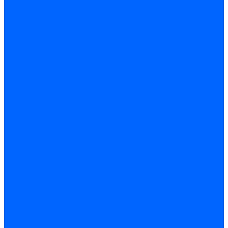
Датчики пламени Siemens
Датчики пламени Ecoflam
Датчики пламени FBR
Датчики пламени Lamborghini
Датчики пламени Baltur
Датчики пламени CibUnigas
Датчики пламени Satronic / Honeywell
Датчики пламени Giersch
Датчики пламени Brahma
Датчики пламени Dungs
Датчики пламени Honeywell
Датчики пламени Kromschroder
Датчики пламени Resideo
Датчики пламени Weishaupt
Комплектующие Датчиков пламени
Запчасти датчиков пламени Siemens для горелок
Кабели дитчиков пламени
Фиксаторы
Запасные части датчиков пламени Satronic / Honeywell
Запасные части датчиков пламени Brahma
Запасные части датчиков пламени Honeywell
Запасные части датчиков пламени Kromschroder
Запасные части датчиков пламени Resideo
Запасные части датчиков пламени для горелок Baltur
Комплектующие датчиков пламени Weishaupt