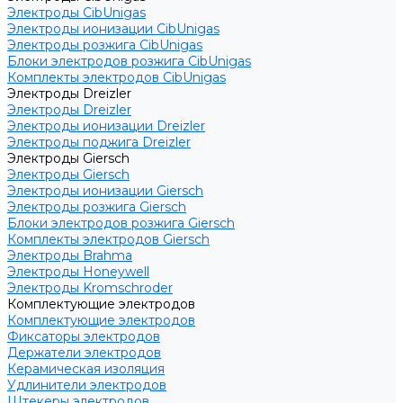
Электроды CibUnigas
Электроды ионизации CibUnigas
Электроды розжига CibUnigas
Блоки электродов розжига CibUnigas
Комплекты электродов CibUnigas
Электроды Dreizler
Электроды Dreizler
Электроды ионизации Dreizler
Электроды поджига Dreizler
Электроды Giersch
Электроды Giersch
Электроды ионизации Giersch
Электроды розжига Giersch
Блоки электродов розжига Giersch
Комплекты электродов Giersch
Электроды Brahma
Электроды Honeywell
Электроды Kromschroder
Комплектующие электродов
Комплектующие электродов
Фиксаторы электродов
Держатели электродов
Керамическая изоляция
Удлинители электродов
Штекеры электродов