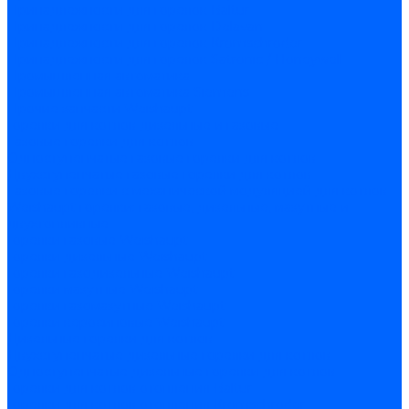
Принадлежности для горелок Baltur
Принадлежности для горелок Delavan
Принадлежности для горелок Kromschroder
Принадлежности для горелок Satronic / Honeywell
Промышленная автоматика
Промышленная автоматика Siemens
Прочие запчасти Weishaupt
Горелки для котлов дизельные и газовые
Газовые горелки для котлов
Одноступенчатые газовые горелки для котлов
Двухступенчатые газовые горелки для котлов
Газовые горелки с механической модуляцией для котлов
Weishaupt горелки: газовые, дизельные, мазутные и
двухтопливные
Горелки газовые Weishaupt
Горелки дизельные Weishaupt
Горелки газодизельные Weishaupt
Горелки мазутные Weishaupt
Горелки газомазутные Weishaupt
Горелки керосиновые Weishaupt
Дизельные горелки для котлов
Двухступенчатые дизельные горелки для котлов
Одноступенчатые дизельные горелки для котлов
Горелки для котлов отопления Baltur
Горелки для котлов отопления Kromschroder