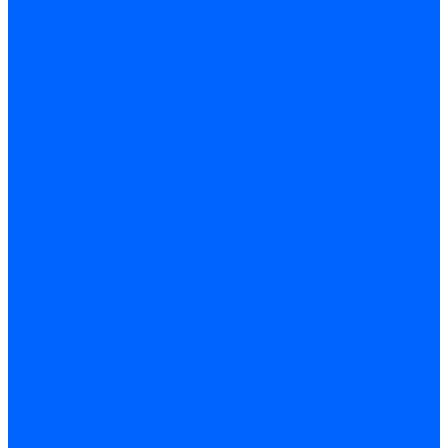
Запчасти жаровых труб Honeywell для горелок
Запчасти жаровых труб Kromschroder
Запчасти жаровых труб для горелок Baltur
Уравнительные диски Baltur
Компоненты газовой трубы Baltur
Компоненты жидкотопливной трубы Baltur
Комплектующие жаровых труб Weishaupt
Уравнительные диски Weishaupt
Компоненты газовой трубы Weishaupt
Компоненты жидкотопливной трубы Weishaupt
Уплотнения головы сгорания Weishaupt
Комплектующие к запорной арматуре
Затворы Siemens
Комплектующие к запорной арматуре Baltur
Комплектующие к запорной арматуре Siemens
Прочие запчасти для горелки
Компоненты жидкотопливной трубы Delavan
Компоненты жидкотопливной трубы Honeywell
Контрольно-измерительные приборы
Датчики давления Dungs
Датчики давления Siemens
Краны и клапаны Kromschroder
Принадлежности Brahma для горелок
Принадлежности Honeywell для горелок
Принадлежности Siemens для горелок