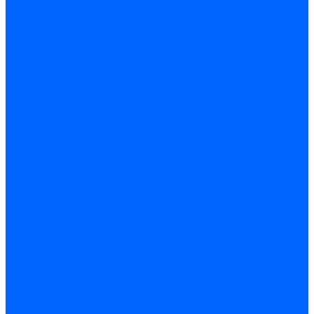
Блоки контроля герметичности Baltur
Блоки контроля герметичности Honeywell
Блоки контроля герметичности Kromschroder
Блоки контроля герметичности Siemens
Жидкотопливные шланги
Жидкотопливные шланги Ecoflam
Жидкотопливные шланги FBR
Жидкотопливные шланги Lamborghini
Жидкотопливные шланги CibUnigas
Шланги жидкотопливные Weishaupt
Газовые подводки
Форсуночные шланги
Жидкотопливные трубки для горелок
Жидкотопливные трубки Weishaupt
Фитинги
Фитинги Ecoflam
Фитинги жидкотопливные Baltur
Манометры
Вакуометры
Термометры
Комплект перехода на сжиженный газ
Датчики температуры и влажности
Датчики влажности и температуры Siemens
Регуляторы давления газа
Регуляторы давления газа Dungs