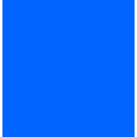
Фильтры для горелок Baltur
Запчасти фильтров Baltur
Комплектующие для фильров
Фильтрующие элементы
Запчасти фильтров Kromschroder
Запчасти фильтров для горелок Baltur
Принадлежности Dungs для горелок
Фильтры Honeywell для горелок
Фильтры Kromschroder для горелок
Вентиляторы
Вентиляторы для горелок Ecoflam
Вентиляторы для горелок FBR
Вентиляторы для горелок Lamborghini
Вентиляторы для горелок Baltur
Вентиляторы для горелок CibUnigas
Вентиляторы для горелок Giersch
Крыльчатки вентиляторов Weishaupt
Корпус вентилятора и воздухозаборный короб
Направляющие всасываемого воздуха
Звукоизоляции
Газовые клапаны, мультиблоки и рампы
Газовые мультиблоки Dungs
Газовые рампы Dungs
Газовые клапаны для Weishaupt
Рампы газовые Weishaupt