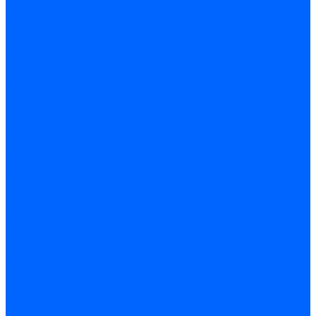
Миниконтакторы FBR
ЖК дисплеи, БУИ для горелок
ЖК дисплеи для горелок Elco
ЖК дисплеи для горелок Ecoflam
ЖК дисплеи для горелок Lamborghini
ЖК дисплеи DUNGS для горелок
Электрокомпоненты Satronic / Honeywell
Электрокомпоненты Baltur
Электрокомпоненты Brahma
Электрокомпоненты Cofi
Электрокомпоненты Dungs
Электрокомпоненты Honeywell
Переключатели потоков Honeywell
Электрокомпоненты Kromschroder
Электрокомпоненты Resideo
Электрокомпоненты Siemens
Электрокомпоненты Weishaupt
Миниконтакторы Weishaupt
ЖК дисплеи, БУИ Weishaupt
Электродвигатели
Электродвигатели для горелок Weishaupt
Электродвигатели для горелок Elco
Электродвигатели для горелок Ecoflam
Электродвигатели для горелок Riello
Электродвигатели для горелок FBR