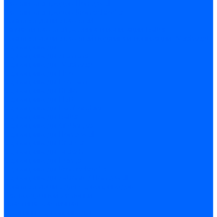
Кабели электродов Honeywell
Кабели электродов Kromschroder
Комплектующие кабелей
Запчасти кабелей розжига и ионизации Baltur
Комплектующие кабелей поджига и ионизации Weishaupt
Сервоприводы
Сервоприводы Siemens
Сервоприводы Weishaupt
Сервоприводы Elco
Сервоприводы Ecoflam
Сервоприводы Riello
Сервоприводы FBR
Сервоприводы Lamborghini
Сервоприводы Baltur
Сервоприводы CibUnigas
Сервоприводы Honeywell
Сервоприводы Dreizler
Сервоприводы Giersch
Сервоприводы Dungs
Сервоприводы Kromschroder
Сервоприводы Satronic / Honeywell
Комплектующие для сервоприводов
Вал воздушной заслонки
Пластина эластичная
Пружины сервоприводов