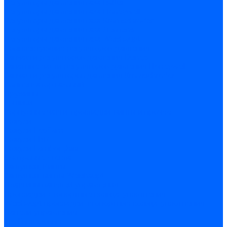
Регуляторы давления газа Baltur
Регуляторы давления газа Honeywell
Регуляторы давления газа Kromschroder
Регуляторы давления газа Siemens
Регуляторы давления газа Weishaupt
Комплектующие регуляторов давления
Запчасти регуляторов давления Dungs
Запасные части регуляторов давления Honeywell
Запчасти регуляторов давления Kromschroder
Компенсатор газовый
Пружины
Ёршики
Корпусные части, прокладки, винты и прочее
Кожухи
Кожухи Ecoflam
Кожухи FBR
Кожухи Lamborghini
Смотровые стекла
Заглушки, Винты
Заглушки, винты Weishaupt
Пластины панелей управления
Прокладки, стопортные кольца, уплотнения
Weishaupt прокладки, стопортные кольца, уплотнения
Панели управления
Трубы жаровые