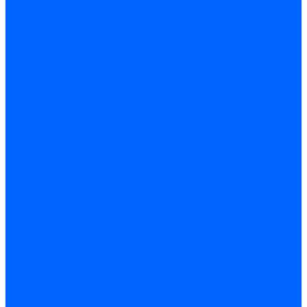
Жидкотопливные электромагнитные клапаны Baltur
Клапаны топливные электромагнитные Weishaupt
Запчасти для топливных клапанов
Запчасти жидкотопливных клапанов Brahma
Запчасти жидкотопливных клапанов Honeywell
Запчасти жидкотопливных клапанов Satronic / Honeywell
Запчасти жидкотопливных клапанов Siemens для горелок
Запчасти жидкотопливных клапанов для горелок Baltur
Комплектующие жидкотопливных клапанов Weishaupt
Электромагнитные Газовые клапаны
Газовые электромагнитные клапаны Dungs
Газовые э/м клапаны Honeywell
Газовые э/м клапаны Brahma
Газовые э/м клапаны Kromschroder
Газовые э/м клапаны Resideo
Газовые э/м клапаны Satronic / Honeywell
Газовые электромагнитные клапаны Baltur
Газовые электромагнитные клапаны Siemens
Клапаны газовые электромагнитные Weishaupt
Запасные части газовых клапанов
Запасные части газовых клапанов Siemens
Запасные части газовых клапанов для горелок Baltur
Запасные части газовых клапанов для горелок Dungs
Блоки контроля герметичности
Блоки контроля герметичности Dungs