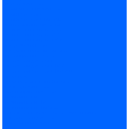
Запчасти для котлов
Автоматы горения для котлов
Горелки для котлов
Горелки для котлов Buderus
Газовые клапаны для котлов
Датчики температуры котла
Датчики температуры BAXI
Датчики температуры Buderus
Электроды для котлов
Электроды для котлов Buderus
Циркуляционные насосы
Вентиляторы для котлов
Вентиляторы для котлов BAXI
Вентиляторы для котлов Buderus
Термостаты
Термостаты комнатные Siemens
Инжекторы для котлов
Панели управления котла
Аноды магниевые
Аноды магниевые BAXI
Аноды магниевые Buderus
Комплекты перехода котла на сжиженный газ
Электромоторы для котла
Теплообменники для котлов
Байпас