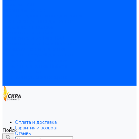
Байпасы BAXI
Кабели для котлов
Трубки соединительные для котлов
Платы электронные для котлов
Прокладки для котлов
Расширительные баки
Расширительные баки BAXI
Расширительные баки Buderus
Прочие запчасти для котлов
Запчасти Honeywell для котлов
Запчасти Resideo для котлов
Запчасти для котлов Brahma
Доставка и оплата
Гарантия и условия возврата
Контакты
Оплата и доставка
Гарантия и возврат
Поиск
Отзывы