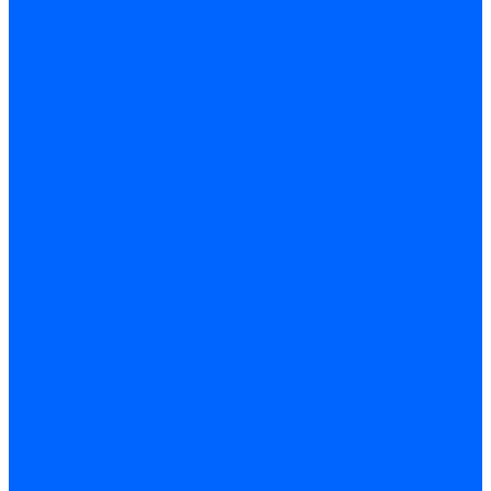
Керамическая изоляция
Удлинители электродов
Штекеры электродов
Запчасти электродов Brahma
Запчасти электродов Kromschroder
Запчасти электродов розжига и ионизации Baltur
Комплектующие электродов Weishaupt
Трансформаторы розжига
Трансформаторы розжига FIDA
Трансформаторы розжига Danfoss
Трансформаторы розжига Weishaupt
Трансформаторы розжига Elco
Трансформаторы розжига Ecoflam
Трансформаторы розжига Riello
Трансформаторы розжига FBR
Трансформаторы розжига Lamborghini
Трансформаторы розжига Baltur
Трансформаторы розжига CibUnigas
Трансформаторы розжига Giersch
Трансформаторы розжига Dreizler
Трансформаторы поджига Dungs
Трансформаторы розжига Brahma
Трансформаторы розжига Cofi
Трансформаторы розжига Honeywell
Трансформаторы розжига Kromschroder