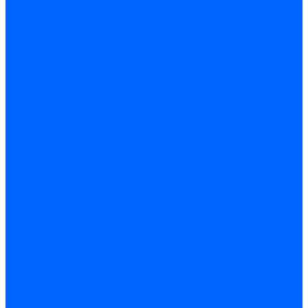
Доставка и оплата
Гарантия и условия возврата
Контакты
...
Каталог товаров
Запчасти для горелок
Блоки управления
Топочные автоматы Siemens
Менеджеры горения Weishaupt
Блоки управления Elco
Блоки управления Ecoflam
Блоки управления Riello
Блоки управления FBR
Топочные автоматы Honeywell
Блоки управления Lamborghini
Блоки управления Baltur
Блоки управления CibUnigas