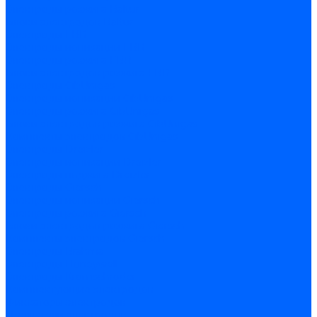
Электроды розжига Baltur
Блоки электродов Baltur
Электроды FBR
Электроды ионизации FBR
Электроды розжига FBR
Блоки электродов розжига FBR
Электроды CibUnigas
Электроды ионизации CibUnigas
Электроды розжига CibUnigas
Блоки электродов розжига CibUnigas
Комплекты электродов CibUnigas
Электроды Dreizler
Электроды ионизации Dreizler
Электроды поджига Dreizler
Электроды Giersch
Электроды ионизации Giersch
Электроды розжига Giersch
Блоки электродов розжига Giersch
Комплекты электродов Giersch
Электроды Brahma
Электроды Honeywell
Электроды Kromschroder
Комплектующие электродов
Фиксаторы электродов
Держатели электродов