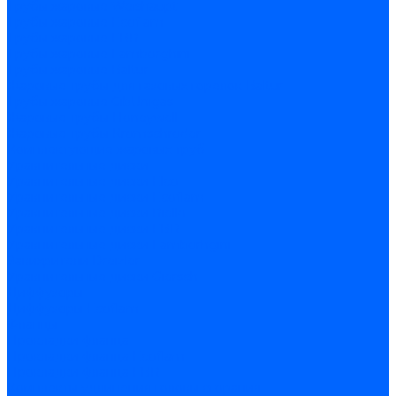
Трубы жаровые Weishaupt
Трубы жаровые Ecoflam
Трубы жаровые FBR
Трубы жаровые Lamborghini
Трубы жаровые Baltur
Жаровые трубы для газовых горелок Baltur
Трубы жаровые CibUnigas
Жаровые трубы Honeywell
Жаровые трубы Kromschroder
Комплектующие жаровых труб
Уравнительные диски
Уравнительные диски Elco
Уравнительные диски Ecoflam
Уравнительные диски Riello
Уравнительные диски FBR
Уравнительные диски Lamborhgini
Завихрители Dreizler
Уравнительные диски Giersch
Диффузоры
Диффузоры Ecoflam
Фланцы
Прокладки фланца
Прокладки фланца Ecoflam
Прокладки фланца FBR
Комплекты удлинения головы сгорания