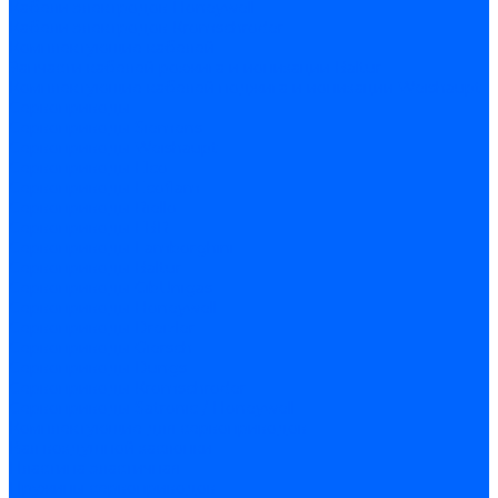
Кабели электродов Honeywell
Кабели электродов Kromschroder
Комплектующие кабелей
Запчасти кабелей розжига и ионизации Baltur
Комплектующие кабелей поджига и ионизации Weishaupt
Сервоприводы
Сервоприводы Siemens
Сервоприводы Weishaupt
Сервоприводы Elco
Сервоприводы Ecoflam
Сервоприводы Riello
Сервоприводы FBR
Сервоприводы Lamborghini
Сервоприводы Baltur
Сервоприводы CibUnigas
Сервоприводы Honeywell
Сервоприводы Dreizler
Сервоприводы Giersch
Сервоприводы Dungs
Сервоприводы Kromschroder
Сервоприводы Satronic / Honeywell
Комплектующие для сервоприводов
Вал воздушной заслонки
Пластина эластичная
Пружины сервоприводов