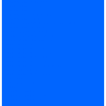
Трубы жаровые Weishaupt
Трубы жаровые Ecoflam
Трубы жаровые FBR
Трубы жаровые Lamborghini
Трубы жаровые Baltur
Жаровые трубы для газовых горелок Baltur
Трубы жаровые CibUnigas
Жаровые трубы Honeywell
Жаровые трубы Kromschroder
Комплектующие жаровых труб
Уравнительные диски
Уравнительные диски Elco
Уравнительные диски Ecoflam
Уравнительные диски Riello
Уравнительные диски FBR
Уравнительные диски Lamborhgini
Завихрители Dreizler
Уравнительные диски Giersch
Диффузоры
Диффузоры Ecoflam
Фланцы
Прокладки фланца
Прокладки фланца Ecoflam
Прокладки фланца FBR
Комплекты удлинения головы сгорания