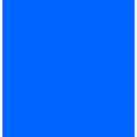
Газовые клапаны Elco
Газовые клапаны для Ecoflam
Газовые клапаны Riello
Газовые клапаны для FBR
Газовые клапаны для Lamborghini
Газовые мультиблоки Baltur
Газовые рампы Baltur
Газовые клапаны для CibUnigas
Газовые клапаны Dreizler
Газовые клапаны для Giersch
Комплектующие газовых клапанов
Фланцы для газовых клапанов
Фланцы газовых клапанов Ecoflam
Фланцы газовых клапанов FBR
Колено газовое для горелки
Запчасти газовых клапанов Dungs для горелок
Запасные части газовых клапанов Brahma
Запасные части газовых клапанов Honeywell
Запасные части газовых клапанов Kromschroder
Запчасти газовых клапанов Siemens для горелок
Запчасти газовых клапанов для горелок Baltur
Комплектующие газовых клапанов Weishaupt
Электромагнитные Топливные клапаны
Жидкотопливные э/м клапаны Brahma