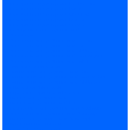
Электродвигатели для горелок Lamborghini
Электродвигатели для горелок Baltur
Электродвигатели для горелок CibUnigas
Электродвигатели для горелок Dreizler
Электродвигатели для горелок Giersch
Комплектующие электродвигателей
Конденсаторы
Конденсаторы электродвигателей Ecoflam
Конденсаторы электродвигателей FBR
Конденсаторы электродвигателей CibUnigas
Конденсаторы электродвигателей Lamborghini
Конденсаторы электродвигателей Baltur
Кабели электродвигателей
Кабели питания электродвигателей FBR
Кабели питания электродвигателей Lamborghini
Кабели питания электродвигателей CibUnigas
Фланцы электродвигателей
Фланцы электродвигателей Ecoflam
Сцепления электродвигателей
Сцепления электродвигателей FBR
Комплектующие электродвигателей Weishaupt
Конденсаторы электродвигателей Weishaupt
Сцепления электродвигателей Weishaupt
Фильры топливные и газовые
Фильтры Dungs для горелок