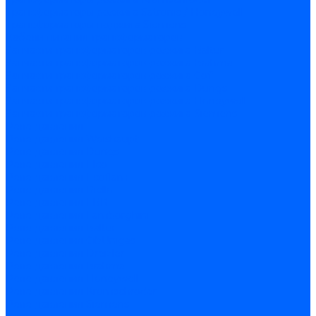
Трансформаторы розжига Satronic / Honeywell
Трансформаторы поджига Siemens
Кабели питания трансформаторов
Запчасти трансформаторов розжига Baltur
Запчасти трансформаторов розжига Brahma
Запчасти трансформаторов розжига Cofi
Запчасти трансформаторов розжига Dungs
Запчасти трансформаторов розжига Honeywell
Запчасти трансформаторов розжига Siemens
Реле давления
Реле давления Weishaupt
Реле давления Dungs
Реле давления Elco
Реле давления Ecoflam
Реле давления Riello
Реле давления FBR
Реле давления Lamborghini
Реле давления Baltur
Реле давления CibUnigas
Реле давления Dreizler
Реле давления Brahma
Реле давления Honeywell
Реле давления Kromschroder
Реле давления Siemens