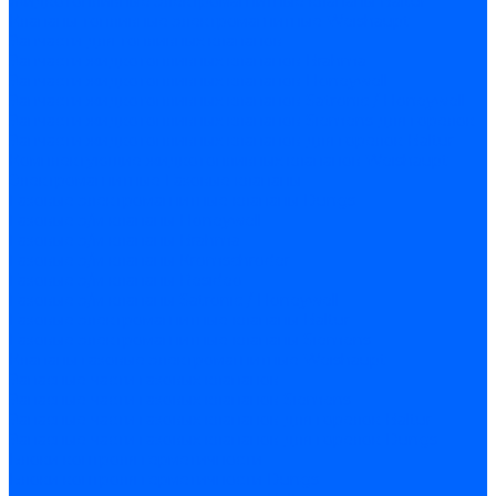
Жидкотопливные электромагнитные клапаны Baltur
Клапаны топливные электромагнитные Weishaupt
Запчасти для топливных клапанов
Запчасти жидкотопливных клапанов Brahma
Запчасти жидкотопливных клапанов Honeywell
Запчасти жидкотопливных клапанов Satronic / Honeywell
Запчасти жидкотопливных клапанов Siemens для горелок
Запчасти жидкотопливных клапанов для горелок Baltur
Комплектующие жидкотопливных клапанов Weishaupt
Электромагнитные Газовые клапаны
Газовые электромагнитные клапаны Dungs
Газовые э/м клапаны Honeywell
Газовые э/м клапаны Brahma
Газовые э/м клапаны Kromschroder
Газовые э/м клапаны Resideo
Газовые э/м клапаны Satronic / Honeywell
Газовые электромагнитные клапаны Baltur
Газовые электромагнитные клапаны Siemens
Клапаны газовые электромагнитные Weishaupt
Запасные части газовых клапанов
Запасные части газовых клапанов Siemens
Запасные части газовых клапанов для горелок Baltur
Запасные части газовых клапанов для горелок Dungs
Блоки контроля герметичности
Блоки контроля герметичности Dungs