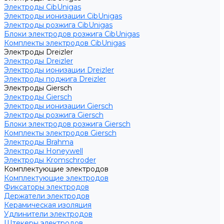
Электроды CibUnigas
Электроды ионизации CibUnigas
Электроды розжига CibUnigas
Блоки электродов розжига CibUnigas
Комплекты электродов CibUnigas
Электроды Dreizler
Электроды Dreizler
Электроды ионизации Dreizler
Электроды поджига Dreizler
Электроды Giersch
Электроды Giersch
Электроды ионизации Giersch
Электроды розжига Giersch
Блоки электродов розжига Giersch
Комплекты электродов Giersch
Электроды Brahma
Электроды Honeywell
Электроды Kromschroder
Комплектующие электродов
Комплектующие электродов
Фиксаторы электродов
Держатели электродов
Керамическая изоляция
Удлинители электродов
Штекеры электродов