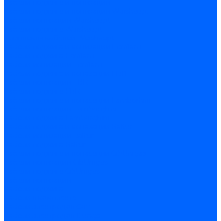
Кабели поджига и ионизации
Кабели поджига и ионизации Weishaupt
Кабели ионизации Weishaupt
Кабели поджига Weishaupt
Комплекты кабелей Weishaupt
Кабели поджига и ионизации Ecoflam
Кабели поджига Ecoflam
Кабели ионизации Ecoflam
Кабели поджига и ионазации FBR
Кабели ионизации FBR
Кабели поджига FBR
Кабели поджига и ионазации Lamborhini
Кабели ионизации Lamborghini
Кабели поджига Lamborghini
Кабели поджига и ионазации Baltur
Кабели ионизации Baltur
Кабели поджига Baltur
Кабели поджига и ионазации CibUnigas
Кабели ионизации CibUnigas
Кабели поджига CibUnigas
Кабели ионизации
Кабели поджига
Кабели в комплекте
Кабели электродов Cofi
Кабели электродов Dungs