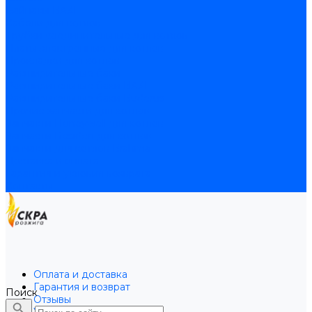
Байпасы BAXI
Кабели для котлов
Трубки соединительные для котлов
Платы электронные для котлов
Прокладки для котлов
Расширительные баки
Расширительные баки BAXI
Расширительные баки Buderus
Прочие запчасти для котлов
Запчасти Honeywell для котлов
Запчасти Resideo для котлов
Запчасти для котлов Brahma
Доставка и оплата
Гарантия и условия возврата
Контакты
Оплата и доставка
Гарантия и возврат
Поиск
Отзывы