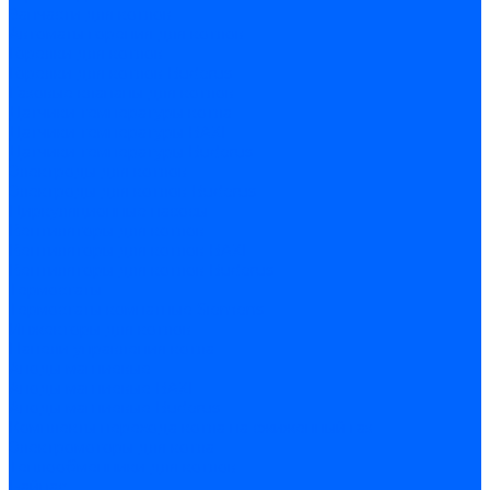
Запчасти для котлов
Автоматы горения для котлов
Горелки для котлов
Горелки для котлов Buderus
Газовые клапаны для котлов
Датчики температуры котла
Датчики температуры BAXI
Датчики температуры Buderus
Электроды для котлов
Электроды для котлов Buderus
Циркуляционные насосы
Вентиляторы для котлов
Вентиляторы для котлов BAXI
Вентиляторы для котлов Buderus
Термостаты
Термостаты комнатные Siemens
Инжекторы для котлов
Панели управления котла
Аноды магниевые
Аноды магниевые BAXI
Аноды магниевые Buderus
Комплекты перехода котла на сжиженный газ
Электромоторы для котла
Теплообменники для котлов
Байпас