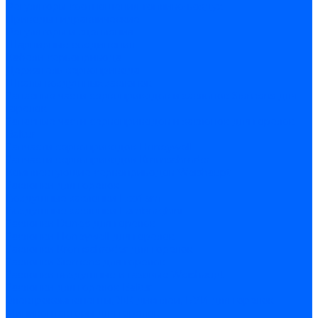
Регуляторы соотношения топливо-воздух
Приводы гидравлические
Регуляторы и сцепления
Шарнирные соединения
Кабели сервопривода
Держатель сервопривода
Шкалы воздушных заслонок
Запасные части сервоприводов и заслонок Siemens для
горелок
Запасные части сервоприводов и заслонок для горелок
Baltur
Запчасти сервоприводов Honeywell
Запчасти сервоприводов Kromschroder
Комплектующие сервоприводов Weishaupt
Заслонки для горелок
Воздушные заслонки Ecoflam
Воздушные заслонки Lamborghini
Заслонки Dungs для горелок
Заслонки Honeywell для горелок
Заслонки Kromschroder для горелок
Заслонки Siemens для горелок
Заслонки воздушные и газовые Weishaupt
Заслонки для горелок Baltur
Электрокомпоненты, ЖК дисплеи, БУИ для горелок
Миниконтакторы для горелок