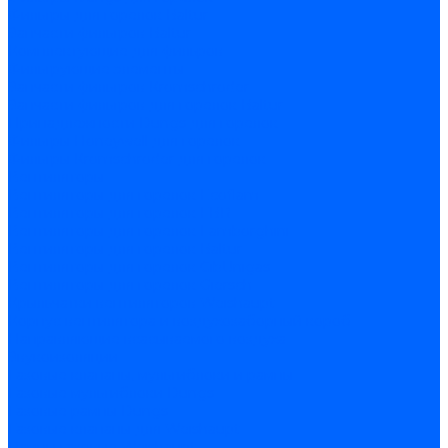
Фильтры для горелок Baltur
Запчасти фильтров Baltur
Комплектующие для фильров
Фильтрующие элементы
Запчасти фильтров Kromschroder
Запчасти фильтров для горелок Baltur
Принадлежности Dungs для горелок
Фильтры Honeywell для горелок
Фильтры Kromschroder для горелок
Вентиляторы
Вентиляторы для горелок Ecoflam
Вентиляторы для горелок FBR
Вентиляторы для горелок Lamborghini
Вентиляторы для горелок Baltur
Вентиляторы для горелок CibUnigas
Вентиляторы для горелок Giersch
Крыльчатки вентиляторов Weishaupt
Корпус вентилятора и воздухозаборный короб
Направляющие всасываемого воздуха
Звукоизоляции
Газовые клапаны, мультиблоки и рампы
Газовые мультиблоки Dungs
Газовые рампы Dungs
Газовые клапаны для Weishaupt
Рампы газовые Weishaupt