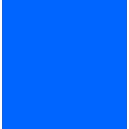
Электроды розжига Baltur
Блоки электродов Baltur
Электроды FBR
Электроды ионизации FBR
Электроды розжига FBR
Блоки электродов розжига FBR
Электроды CibUnigas
Электроды ионизации CibUnigas
Электроды розжига CibUnigas
Блоки электродов розжига CibUnigas
Комплекты электродов CibUnigas
Электроды Dreizler
Электроды ионизации Dreizler
Электроды поджига Dreizler
Электроды Giersch
Электроды ионизации Giersch
Электроды розжига Giersch
Блоки электродов розжига Giersch
Комплекты электродов Giersch
Электроды Brahma
Электроды Honeywell
Электроды Kromschroder
Комплектующие электродов
Фиксаторы электродов
Держатели электродов