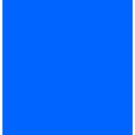
Миниконтакторы FBR
ЖК дисплеи, БУИ для горелок
ЖК дисплеи для горелок Elco
ЖК дисплеи для горелок Ecoflam
ЖК дисплеи для горелок Lamborghini
ЖК дисплеи DUNGS для горелок
Электрокомпоненты Satronic / Honeywell
Электрокомпоненты Baltur
Электрокомпоненты Brahma
Электрокомпоненты Cofi
Электрокомпоненты Dungs
Электрокомпоненты Honeywell
Переключатели потоков Honeywell
Электрокомпоненты Kromschroder
Электрокомпоненты Resideo
Электрокомпоненты Siemens
Электрокомпоненты Weishaupt
Миниконтакторы Weishaupt
ЖК дисплеи, БУИ Weishaupt
Электродвигатели
Электродвигатели для горелок Weishaupt
Электродвигатели для горелок Elco
Электродвигатели для горелок Ecoflam
Электродвигатели для горелок Riello
Электродвигатели для горелок FBR