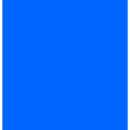
Комплектующие для реле давления
Ниппели
Кабели для реле давления
Фитинги соединительные
Держатели реле давления
Запчасти реле давления Dungs для горелок
Импульсные трубки
Запчасти реле давления Kromschroder
Запчасти реле давления Siemens для горелок
Запчасти реле давления для горелок Baltur
Форсунки
Форсунки Danfoss
Форсунки Fluidics
Форсунки для горелок Weishaupt
Форсунки для горелок Elco
Форсунки для горелок Ecoflam
Форсунки для горелок Riello
Форсунки для горелок F.B.R.
Форсунки CibUnigas
Форсунки Lamborghini
Форсунки Delavan
Форсунки Monarch
Форсунки Steinen
Форсунки для горелок Baltur
Датчики пламени