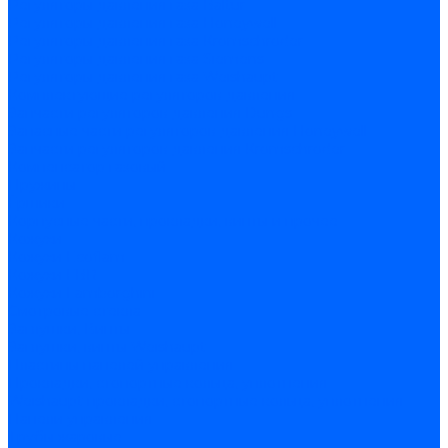
Регуляторы давления газа Baltur
Регуляторы давления газа Honeywell
Регуляторы давления газа Kromschroder
Регуляторы давления газа Siemens
Регуляторы давления газа Weishaupt
Комплектующие регуляторов давления
Запчасти регуляторов давления Dungs
Запасные части регуляторов давления Honeywell
Запчасти регуляторов давления Kromschroder
Компенсатор газовый
Пружины
Ёршики
Корпусные части, прокладки, винты и прочее
Кожухи
Кожухи Ecoflam
Кожухи FBR
Кожухи Lamborghini
Смотровые стекла
Заглушки, Винты
Заглушки, винты Weishaupt
Пластины панелей управления
Прокладки, стопортные кольца, уплотнения
Weishaupt прокладки, стопортные кольца, уплотнения
Панели управления
Трубы жаровые