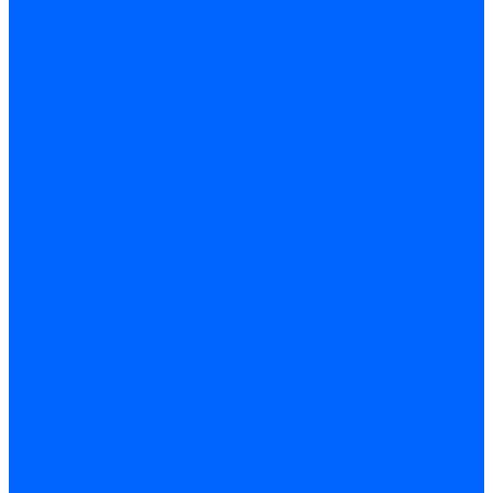
Доставка и оплата
Гарантия и условия возврата
Контакты
...
Каталог товаров
Запчасти для горелок
Блоки управления
Топочные автоматы Siemens
Менеджеры горения Weishaupt
Блоки управления Elco
Блоки управления Ecoflam
Блоки управления Riello
Блоки управления FBR
Топочные автоматы Honeywell
Блоки управления Lamborghini
Блоки управления Baltur
Блоки управления CibUnigas