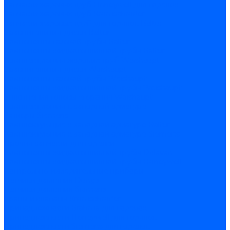
Запчасти жаровых труб Honeywell для горелок
Запчасти жаровых труб Kromschroder
Запчасти жаровых труб для горелок Baltur
Уравнительные диски Baltur
Компоненты газовой трубы Baltur
Компоненты жидкотопливной трубы Baltur
Комплектующие жаровых труб Weishaupt
Уравнительные диски Weishaupt
Компоненты газовой трубы Weishaupt
Компоненты жидкотопливной трубы Weishaupt
Уплотнения головы сгорания Weishaupt
Комплектующие к запорной арматуре
Затворы Siemens
Комплектующие к запорной арматуре Baltur
Комплектующие к запорной арматуре Siemens
Прочие запчасти для горелки
Компоненты жидкотопливной трубы Delavan
Компоненты жидкотопливной трубы Honeywell
Контрольно-измерительные приборы
Датчики давления Dungs
Датчики давления Siemens
Краны и клапаны Kromschroder
Принадлежности Brahma для горелок
Принадлежности Honeywell для горелок
Принадлежности Siemens для горелок