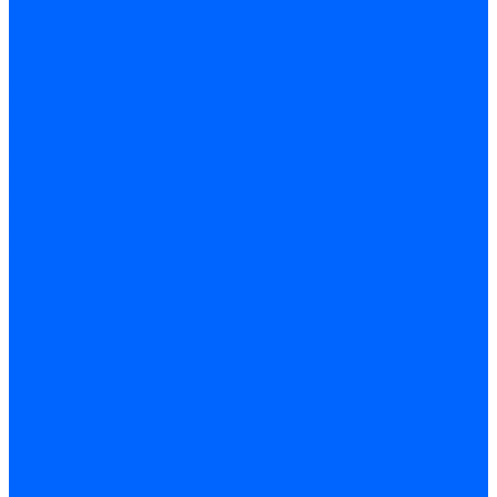
Блоки управления Giersch
Блоки управления Dreizler
Блоки управления Siemens
Блоки управления DUNGS
Топочные автоматы Brahma
Топочные автоматы Kromschroder
Топочные автоматы Resideo
Запчасти топочных автоматов
Запчасти топочных автоматов Baltur
Запчасти топочных автоматов Brahma
Запчасти топочных автоматов Dungs
Запчасти топочных автоматов Honeywell
Запчасти топочных автоматов Kromschroder
Насосы для горелок
Насосы Suntec
Насосы Suntec 21600 Longvic
Насосы Danfoss
Насосы для горелок Weishaupt
Насосы для горелок Elco
Насосы для горелок Riello
Насосы для горелок FBR
Насосы для горелок Lamborghini
Насосы для горелок Baltur
Насосы для горелок CibUnigas
Запчасти для насосов