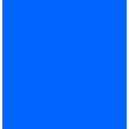
Принадлежности для горелок Baltur
Принадлежности для горелок Delavan
Принадлежности для горелок Kromschroder
Принадлежности для горелок Satronic / Honeywell
Промышленная автоматика
Промышленная автоматика Siemens
Прочие запчасти Weishaupt
Горелки для котлов дизельные и газовые
Газовые горелки для котлов
Одноступенчатые газовые горелки для котлов
Двухступенчатые газовые горелки для котлов
Газовые горелки с механической модуляцией для котлов
Weishaupt горелки: газовые, дизельные, мазутные и
двухтопливные
Горелки газовые Weishaupt
Горелки дизельные Weishaupt
Горелки газодизельные Weishaupt
Горелки мазутные Weishaupt
Горелки газомазутные Weishaupt
Горелки керосиновые Weishaupt
Дизельные горелки для котлов
Двухступенчатые дизельные горелки для котлов
Одноступенчатые дизельные горелки для котлов
Горелки для котлов отопления Baltur
Горелки для котлов отопления Kromschroder