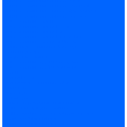
Блоки контроля герметичности Baltur
Блоки контроля герметичности Honeywell
Блоки контроля герметичности Kromschroder
Блоки контроля герметичности Siemens
Жидкотопливные шланги
Жидкотопливные шланги Ecoflam
Жидкотопливные шланги FBR
Жидкотопливные шланги Lamborghini
Жидкотопливные шланги CibUnigas
Шланги жидкотопливные Weishaupt
Газовые подводки
Форсуночные шланги
Жидкотопливные трубки для горелок
Жидкотопливные трубки Weishaupt
Фитинги
Фитинги Ecoflam
Фитинги жидкотопливные Baltur
Манометры
Вакуометры
Термометры
Комплект перехода на сжиженный газ
Датчики температуры и влажности
Датчики влажности и температуры Siemens
Регуляторы давления газа
Регуляторы давления газа Dungs