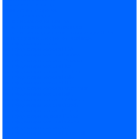
Керамическая изоляция
Удлинители электродов
Штекеры электродов
Запчасти электродов Brahma
Запчасти электродов Kromschroder
Запчасти электродов розжига и ионизации Baltur
Комплектующие электродов Weishaupt
Трансформаторы розжига
Трансформаторы розжига FIDA
Трансформаторы розжига Danfoss
Трансформаторы розжига Weishaupt
Трансформаторы розжига Elco
Трансформаторы розжига Ecoflam
Трансформаторы розжига Riello
Трансформаторы розжига FBR
Трансформаторы розжига Lamborghini
Трансформаторы розжига Baltur
Трансформаторы розжига CibUnigas
Трансформаторы розжига Giersch
Трансформаторы розжига Dreizler
Трансформаторы поджига Dungs
Трансформаторы розжига Brahma
Трансформаторы розжига Cofi
Трансформаторы розжига Honeywell
Трансформаторы розжига Kromschroder