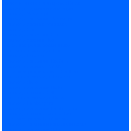
Запчасти насосов для горелок Baltur
Электроды поджига и ионизации
Электроды Weishaupt
Электроды ионизации Weishaupt
Электроды розжига Weishaupt
Электроды Elco
Электроды ионизации Elco
Электроды розжига Elco
Блоки электродов розжига Elco
Комплекты электродов Elco
Электроды Ecoflam
Электроды ионизации Ecoflam
Электроды розжига Ecoflam
Блоки электродов розжага Ecoflam
Комплекты электродов Ecoflam
Электроды Riello
Электроды ионизации Riello
Электроды розжига Riello
Комплекты электродов Riello
Электроды Lamborghini
Электроды ионизации Lamborghini
Электроды розжига Lamborghini
Блоки электродов Lamborghini
Электроды поджига и ионизации Baltur
Электроды ионизации Baltur