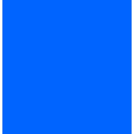
Датчики пламени Siemens
Датчики пламени Ecoflam
Датчики пламени FBR
Датчики пламени Lamborghini
Датчики пламени Baltur
Датчики пламени CibUnigas
Датчики пламени Satronic / Honeywell
Датчики пламени Giersch
Датчики пламени Brahma
Датчики пламени Dungs
Датчики пламени Honeywell
Датчики пламени Kromschroder
Датчики пламени Resideo
Датчики пламени Weishaupt
Комплектующие Датчиков пламени
Запчасти датчиков пламени Siemens для горелок
Кабели дитчиков пламени
Фиксаторы
Запасные части датчиков пламени Satronic / Honeywell
Запасные части датчиков пламени Brahma
Запасные части датчиков пламени Honeywell
Запасные части датчиков пламени Kromschroder
Запасные части датчиков пламени Resideo
Запасные части датчиков пламени для горелок Baltur
Комплектующие датчиков пламени Weishaupt