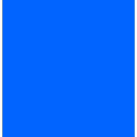
Электродвигатели для горелок Lamborghini
Электродвигатели для горелок Baltur
Электродвигатели для горелок CibUnigas
Электродвигатели для горелок Dreizler
Электродвигатели для горелок Giersch
Комплектующие электродвигателей
Конденсаторы
Конденсаторы электродвигателей Ecoflam
Конденсаторы электродвигателей FBR
Конденсаторы электродвигателей CibUnigas
Конденсаторы электродвигателей Lamborghini
Конденсаторы электродвигателей Baltur
Кабели электродвигателей
Кабели питания электродвигателей FBR
Кабели питания электродвигателей Lamborghini
Кабели питания электродвигателей CibUnigas
Фланцы электродвигателей
Фланцы электродвигателей Ecoflam
Сцепления электродвигателей
Сцепления электродвигателей FBR
Комплектующие электродвигателей Weishaupt
Конденсаторы электродвигателей Weishaupt
Сцепления электродвигателей Weishaupt
Фильры топливные и газовые
Фильтры Dungs для горелок