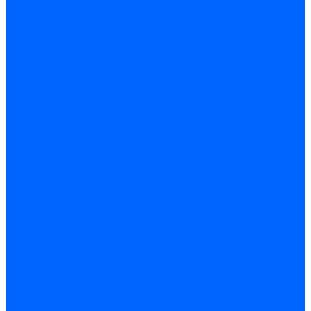
Запчасти жаровых труб Honeywell для горелок
Запчасти жаровых труб Kromschroder
Запчасти жаровых труб для горелок Baltur
Уравнительные диски Baltur
Компоненты газовой трубы Baltur
Компоненты жидкотопливной трубы Baltur
Комплектующие жаровых труб Weishaupt
Уравнительные диски Weishaupt
Компоненты газовой трубы Weishaupt
Компоненты жидкотопливной трубы Weishaupt
Уплотнения головы сгорания Weishaupt
Комплектующие к запорной арматуре
Затворы Siemens
Комплектующие к запорной арматуре Baltur
Комплектующие к запорной арматуре Siemens
Прочие запчасти для горелки
Компоненты жидкотопливной трубы Delavan
Компоненты жидкотопливной трубы Honeywell
Контрольно-измерительные приборы
Датчики давления Dungs
Датчики давления Siemens
Краны и клапаны Kromschroder
Принадлежности Brahma для горелок
Принадлежности Honeywell для горелок
Принадлежности Siemens для горелок