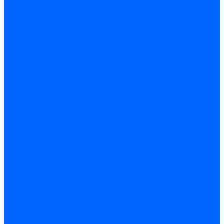
Принадлежности для горелок Baltur
Принадлежности для горелок Delavan
Принадлежности для горелок Kromschroder
Принадлежности для горелок Satronic / Honeywell
Промышленная автоматика
Промышленная автоматика Siemens
Прочие запчасти Weishaupt
Горелки для котлов дизельные и газовые
Газовые горелки для котлов
Одноступенчатые газовые горелки для котлов
Двухступенчатые газовые горелки для котлов
Газовые горелки с механической модуляцией для котлов
Weishaupt горелки: газовые, дизельные, мазутные и
двухтопливные
Горелки газовые Weishaupt
Горелки дизельные Weishaupt
Горелки газодизельные Weishaupt
Горелки мазутные Weishaupt
Горелки газомазутные Weishaupt
Горелки керосиновые Weishaupt
Дизельные горелки для котлов
Двухступенчатые дизельные горелки для котлов
Одноступенчатые дизельные горелки для котлов
Горелки для котлов отопления Baltur
Горелки для котлов отопления Kromschroder