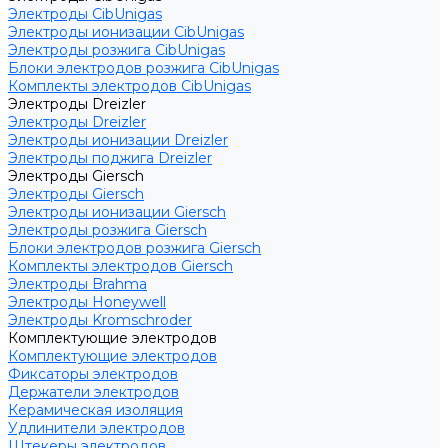
Электроды CibUnigas
Электроды ионизации CibUnigas
Электроды розжига CibUnigas
Блоки электродов розжига CibUnigas
Комплекты электродов CibUnigas
Электроды Dreizler
Электроды Dreizler
Электроды ионизации Dreizler
Электроды поджига Dreizler
Электроды Giersch
Электроды Giersch
Электроды ионизации Giersch
Электроды розжига Giersch
Блоки электродов розжига Giersch
Комплекты электродов Giersch
Электроды Brahma
Электроды Honeywell
Электроды Kromschroder
Комплектующие электродов
Комплектующие электродов
Фиксаторы электродов
Держатели электродов
Керамическая изоляция
Удлинители электродов
Штекеры электродов