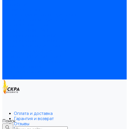
Байпасы BAXI
Кабели для котлов
Трубки соединительные для котлов
Платы электронные для котлов
Прокладки для котлов
Расширительные баки
Расширительные баки BAXI
Расширительные баки Buderus
Прочие запчасти для котлов
Запчасти Honeywell для котлов
Запчасти Resideo для котлов
Запчасти для котлов Brahma
Доставка и оплата
Гарантия и условия возврата
Контакты
Оплата и доставка
Гарантия и возврат
Поиск
Отзывы