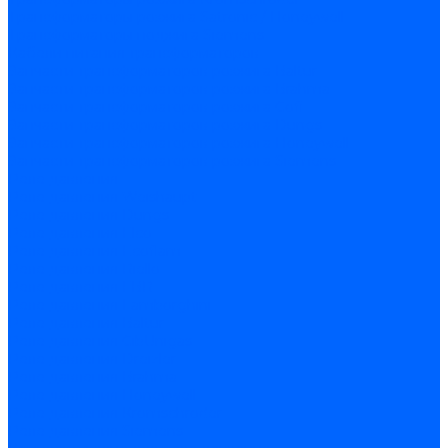
Трансформаторы розжига Satronic / Honeywell
Трансформаторы поджига Siemens
Кабели питания трансформаторов
Запчасти трансформаторов розжига Baltur
Запчасти трансформаторов розжига Brahma
Запчасти трансформаторов розжига Cofi
Запчасти трансформаторов розжига Dungs
Запчасти трансформаторов розжига Honeywell
Запчасти трансформаторов розжига Siemens
Реле давления
Реле давления Weishaupt
Реле давления Dungs
Реле давления Elco
Реле давления Ecoflam
Реле давления Riello
Реле давления FBR
Реле давления Lamborghini
Реле давления Baltur
Реле давления CibUnigas
Реле давления Dreizler
Реле давления Brahma
Реле давления Honeywell
Реле давления Kromschroder
Реле давления Siemens