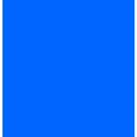
Трубы жаровые Weishaupt
Трубы жаровые Ecoflam
Трубы жаровые FBR
Трубы жаровые Lamborghini
Трубы жаровые Baltur
Жаровые трубы для газовых горелок Baltur
Трубы жаровые CibUnigas
Жаровые трубы Honeywell
Жаровые трубы Kromschroder
Комплектующие жаровых труб
Уравнительные диски
Уравнительные диски Elco
Уравнительные диски Ecoflam
Уравнительные диски Riello
Уравнительные диски FBR
Уравнительные диски Lamborhgini
Завихрители Dreizler
Уравнительные диски Giersch
Диффузоры
Диффузоры Ecoflam
Фланцы
Прокладки фланца
Прокладки фланца Ecoflam
Прокладки фланца FBR
Комплекты удлинения головы сгорания