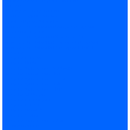
Комплектующие для реле давления
Ниппели
Кабели для реле давления
Фитинги соединительные
Держатели реле давления
Запчасти реле давления Dungs для горелок
Импульсные трубки
Запчасти реле давления Kromschroder
Запчасти реле давления Siemens для горелок
Запчасти реле давления для горелок Baltur
Форсунки
Форсунки Danfoss
Форсунки Fluidics
Форсунки для горелок Weishaupt
Форсунки для горелок Elco
Форсунки для горелок Ecoflam
Форсунки для горелок Riello
Форсунки для горелок F.B.R.
Форсунки CibUnigas
Форсунки Lamborghini
Форсунки Delavan
Форсунки Monarch
Форсунки Steinen
Форсунки для горелок Baltur
Датчики пламени