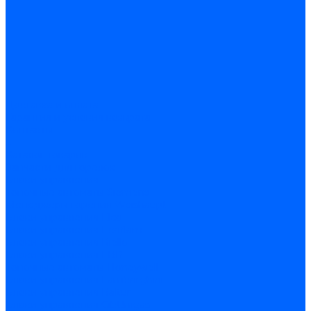
Доставка и оплата
Гарантия и условия возврата
Контакты
...
Каталог товаров
Запчасти для горелок
Блоки управления
Топочные автоматы Siemens
Менеджеры горения Weishaupt
Блоки управления Elco
Блоки управления Ecoflam
Блоки управления Riello
Блоки управления FBR
Топочные автоматы Honeywell
Блоки управления Lamborghini
Блоки управления Baltur
Блоки управления CibUnigas