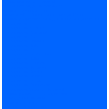
Кабели электродов Honeywell
Кабели электродов Kromschroder
Комплектующие кабелей
Запчасти кабелей розжига и ионизации Baltur
Комплектующие кабелей поджига и ионизации Weishaupt
Сервоприводы
Сервоприводы Siemens
Сервоприводы Weishaupt
Сервоприводы Elco
Сервоприводы Ecoflam
Сервоприводы Riello
Сервоприводы FBR
Сервоприводы Lamborghini
Сервоприводы Baltur
Сервоприводы CibUnigas
Сервоприводы Honeywell
Сервоприводы Dreizler
Сервоприводы Giersch
Сервоприводы Dungs
Сервоприводы Kromschroder
Сервоприводы Satronic / Honeywell
Комплектующие для сервоприводов
Вал воздушной заслонки
Пластина эластичная
Пружины сервоприводов