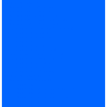
Миниконтакторы FBR
ЖК дисплеи, БУИ для горелок
ЖК дисплеи для горелок Elco
ЖК дисплеи для горелок Ecoflam
ЖК дисплеи для горелок Lamborghini
ЖК дисплеи DUNGS для горелок
Электрокомпоненты Satronic / Honeywell
Электрокомпоненты Baltur
Электрокомпоненты Brahma
Электрокомпоненты Cofi
Электрокомпоненты Dungs
Электрокомпоненты Honeywell
Переключатели потоков Honeywell
Электрокомпоненты Kromschroder
Электрокомпоненты Resideo
Электрокомпоненты Siemens
Электрокомпоненты Weishaupt
Миниконтакторы Weishaupt
ЖК дисплеи, БУИ Weishaupt
Электродвигатели
Электродвигатели для горелок Weishaupt
Электродвигатели для горелок Elco
Электродвигатели для горелок Ecoflam
Электродвигатели для горелок Riello
Электродвигатели для горелок FBR