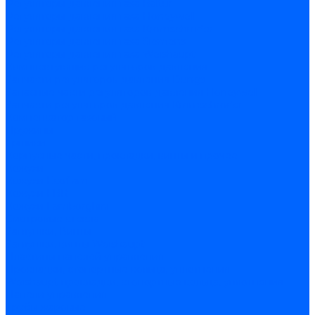
Регуляторы давления газа Baltur
Регуляторы давления газа Honeywell
Регуляторы давления газа Kromschroder
Регуляторы давления газа Siemens
Регуляторы давления газа Weishaupt
Комплектующие регуляторов давления
Запчасти регуляторов давления Dungs
Запасные части регуляторов давления Honeywell
Запчасти регуляторов давления Kromschroder
Компенсатор газовый
Пружины
Ёршики
Корпусные части, прокладки, винты и прочее
Кожухи
Кожухи Ecoflam
Кожухи FBR
Кожухи Lamborghini
Смотровые стекла
Заглушки, Винты
Заглушки, винты Weishaupt
Пластины панелей управления
Прокладки, стопортные кольца, уплотнения
Weishaupt прокладки, стопортные кольца, уплотнения
Панели управления
Трубы жаровые