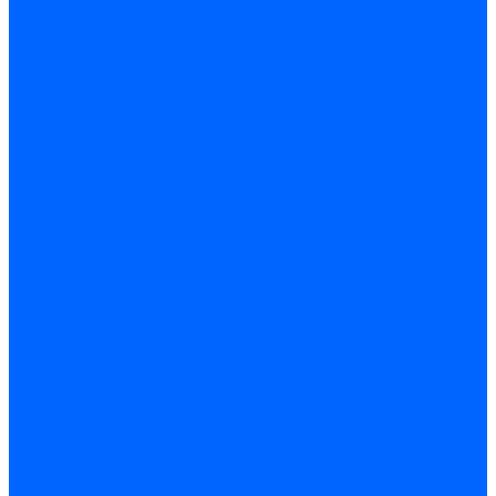
Блоки контроля герметичности Baltur
Блоки контроля герметичности Honeywell
Блоки контроля герметичности Kromschroder
Блоки контроля герметичности Siemens
Жидкотопливные шланги
Жидкотопливные шланги Ecoflam
Жидкотопливные шланги FBR
Жидкотопливные шланги Lamborghini
Жидкотопливные шланги CibUnigas
Шланги жидкотопливные Weishaupt
Газовые подводки
Форсуночные шланги
Жидкотопливные трубки для горелок
Жидкотопливные трубки Weishaupt
Фитинги
Фитинги Ecoflam
Фитинги жидкотопливные Baltur
Манометры
Вакуометры
Термометры
Комплект перехода на сжиженный газ
Датчики температуры и влажности
Датчики влажности и температуры Siemens
Регуляторы давления газа
Регуляторы давления газа Dungs