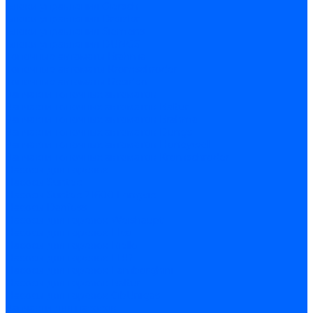
Блоки управления Giersch
Блоки управления Dreizler
Блоки управления Siemens
Блоки управления DUNGS
Топочные автоматы Brahma
Топочные автоматы Kromschroder
Топочные автоматы Resideo
Запчасти топочных автоматов
Запчасти топочных автоматов Baltur
Запчасти топочных автоматов Brahma
Запчасти топочных автоматов Dungs
Запчасти топочных автоматов Honeywell
Запчасти топочных автоматов Kromschroder
Насосы для горелок
Насосы Suntec
Насосы Suntec 21600 Longvic
Насосы Danfoss
Насосы для горелок Weishaupt
Насосы для горелок Elco
Насосы для горелок Riello
Насосы для горелок FBR
Насосы для горелок Lamborghini
Насосы для горелок Baltur
Насосы для горелок CibUnigas
Запчасти для насосов