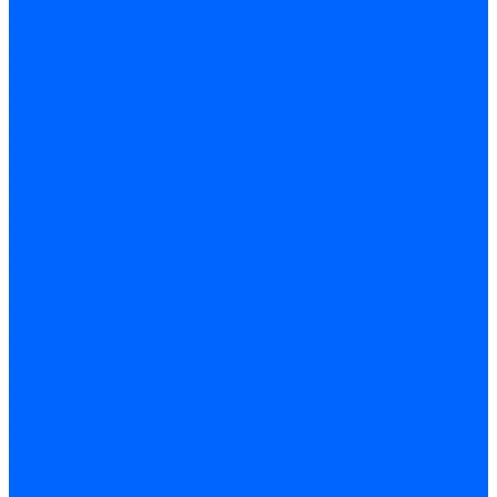
Датчики пламени Siemens
Датчики пламени Ecoflam
Датчики пламени FBR
Датчики пламени Lamborghini
Датчики пламени Baltur
Датчики пламени CibUnigas
Датчики пламени Satronic / Honeywell
Датчики пламени Giersch
Датчики пламени Brahma
Датчики пламени Dungs
Датчики пламени Honeywell
Датчики пламени Kromschroder
Датчики пламени Resideo
Датчики пламени Weishaupt
Комплектующие Датчиков пламени
Запчасти датчиков пламени Siemens для горелок
Кабели дитчиков пламени
Фиксаторы
Запасные части датчиков пламени Satronic / Honeywell
Запасные части датчиков пламени Brahma
Запасные части датчиков пламени Honeywell
Запасные части датчиков пламени Kromschroder
Запасные части датчиков пламени Resideo
Запасные части датчиков пламени для горелок Baltur
Комплектующие датчиков пламени Weishaupt