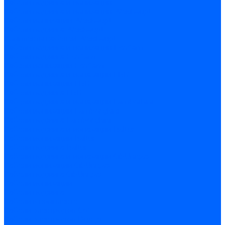
Кабели поджига и ионизации
Кабели поджига и ионизации Weishaupt
Кабели ионизации Weishaupt
Кабели поджига Weishaupt
Комплекты кабелей Weishaupt
Кабели поджига и ионизации Ecoflam
Кабели поджига Ecoflam
Кабели ионизации Ecoflam
Кабели поджига и ионазации FBR
Кабели ионизации FBR
Кабели поджига FBR
Кабели поджига и ионазации Lamborhini
Кабели ионизации Lamborghini
Кабели поджига Lamborghini
Кабели поджига и ионазации Baltur
Кабели ионизации Baltur
Кабели поджига Baltur
Кабели поджига и ионазации CibUnigas
Кабели ионизации CibUnigas
Кабели поджига CibUnigas
Кабели ионизации
Кабели поджига
Кабели в комплекте
Кабели электродов Cofi
Кабели электродов Dungs