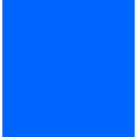
Электроды розжига Baltur
Блоки электродов Baltur
Электроды FBR
Электроды ионизации FBR
Электроды розжига FBR
Блоки электродов розжига FBR
Электроды CibUnigas
Электроды ионизации CibUnigas
Электроды розжига CibUnigas
Блоки электродов розжига CibUnigas
Комплекты электродов CibUnigas
Электроды Dreizler
Электроды ионизации Dreizler
Электроды поджига Dreizler
Электроды Giersch
Электроды ионизации Giersch
Электроды розжига Giersch
Блоки электродов розжига Giersch
Комплекты электродов Giersch
Электроды Brahma
Электроды Honeywell
Электроды Kromschroder
Комплектующие электродов
Фиксаторы электродов
Держатели электродов