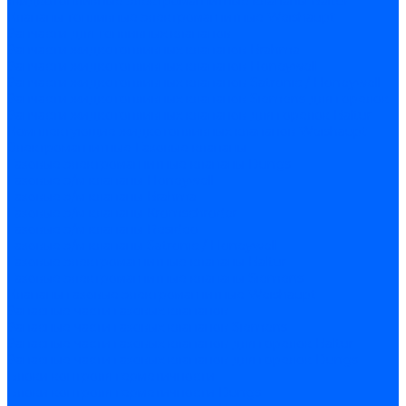
Жидкотопливные электромагнитные клапаны Baltur
Клапаны топливные электромагнитные Weishaupt
Запчасти для топливных клапанов
Запчасти жидкотопливных клапанов Brahma
Запчасти жидкотопливных клапанов Honeywell
Запчасти жидкотопливных клапанов Satronic / Honeywell
Запчасти жидкотопливных клапанов Siemens для горелок
Запчасти жидкотопливных клапанов для горелок Baltur
Комплектующие жидкотопливных клапанов Weishaupt
Электромагнитные Газовые клапаны
Газовые электромагнитные клапаны Dungs
Газовые э/м клапаны Honeywell
Газовые э/м клапаны Brahma
Газовые э/м клапаны Kromschroder
Газовые э/м клапаны Resideo
Газовые э/м клапаны Satronic / Honeywell
Газовые электромагнитные клапаны Baltur
Газовые электромагнитные клапаны Siemens
Клапаны газовые электромагнитные Weishaupt
Запасные части газовых клапанов
Запасные части газовых клапанов Siemens
Запасные части газовых клапанов для горелок Baltur
Запасные части газовых клапанов для горелок Dungs
Блоки контроля герметичности
Блоки контроля герметичности Dungs