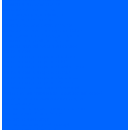
Фильтры для горелок Baltur
Запчасти фильтров Baltur
Комплектующие для фильров
Фильтрующие элементы
Запчасти фильтров Kromschroder
Запчасти фильтров для горелок Baltur
Принадлежности Dungs для горелок
Фильтры Honeywell для горелок
Фильтры Kromschroder для горелок
Вентиляторы
Вентиляторы для горелок Ecoflam
Вентиляторы для горелок FBR
Вентиляторы для горелок Lamborghini
Вентиляторы для горелок Baltur
Вентиляторы для горелок CibUnigas
Вентиляторы для горелок Giersch
Крыльчатки вентиляторов Weishaupt
Корпус вентилятора и воздухозаборный короб
Направляющие всасываемого воздуха
Звукоизоляции
Газовые клапаны, мультиблоки и рампы
Газовые мультиблоки Dungs
Газовые рампы Dungs
Газовые клапаны для Weishaupt
Рампы газовые Weishaupt