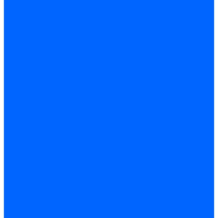
Керамическая изоляция
Удлинители электродов
Штекеры электродов
Запчасти электродов Brahma
Запчасти электродов Kromschroder
Запчасти электродов розжига и ионизации Baltur
Комплектующие электродов Weishaupt
Трансформаторы розжига
Трансформаторы розжига FIDA
Трансформаторы розжига Danfoss
Трансформаторы розжига Weishaupt
Трансформаторы розжига Elco
Трансформаторы розжига Ecoflam
Трансформаторы розжига Riello
Трансформаторы розжига FBR
Трансформаторы розжига Lamborghini
Трансформаторы розжига Baltur
Трансформаторы розжига CibUnigas
Трансформаторы розжига Giersch
Трансформаторы розжига Dreizler
Трансформаторы поджига Dungs
Трансформаторы розжига Brahma
Трансформаторы розжига Cofi
Трансформаторы розжига Honeywell
Трансформаторы розжига Kromschroder