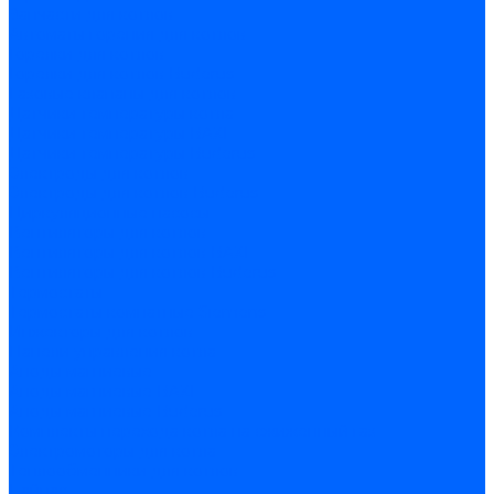
Запчасти для котлов
Автоматы горения для котлов
Горелки для котлов
Горелки для котлов Buderus
Газовые клапаны для котлов
Датчики температуры котла
Датчики температуры BAXI
Датчики температуры Buderus
Электроды для котлов
Электроды для котлов Buderus
Циркуляционные насосы
Вентиляторы для котлов
Вентиляторы для котлов BAXI
Вентиляторы для котлов Buderus
Термостаты
Термостаты комнатные Siemens
Инжекторы для котлов
Панели управления котла
Аноды магниевые
Аноды магниевые BAXI
Аноды магниевые Buderus
Комплекты перехода котла на сжиженный газ
Электромоторы для котла
Теплообменники для котлов
Байпас