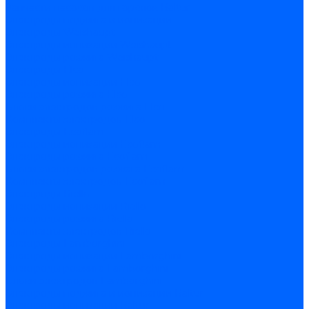
Запчасти насосов для горелок Baltur
Электроды поджига и ионизации
Электроды Weishaupt
Электроды ионизации Weishaupt
Электроды розжига Weishaupt
Электроды Elco
Электроды ионизации Elco
Электроды розжига Elco
Блоки электродов розжига Elco
Комплекты электродов Elco
Электроды Ecoflam
Электроды ионизации Ecoflam
Электроды розжига Ecoflam
Блоки электродов розжага Ecoflam
Комплекты электродов Ecoflam
Электроды Riello
Электроды ионизации Riello
Электроды розжига Riello
Комплекты электродов Riello
Электроды Lamborghini
Электроды ионизации Lamborghini
Электроды розжига Lamborghini
Блоки электродов Lamborghini
Электроды поджига и ионизации Baltur
Электроды ионизации Baltur