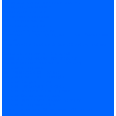
Регуляторы соотношения топливо-воздух
Приводы гидравлические
Регуляторы и сцепления
Шарнирные соединения
Кабели сервопривода
Держатель сервопривода
Шкалы воздушных заслонок
Запасные части сервоприводов и заслонок Siemens для
горелок
Запасные части сервоприводов и заслонок для горелок
Baltur
Запчасти сервоприводов Honeywell
Запчасти сервоприводов Kromschroder
Комплектующие сервоприводов Weishaupt
Заслонки для горелок
Воздушные заслонки Ecoflam
Воздушные заслонки Lamborghini
Заслонки Dungs для горелок
Заслонки Honeywell для горелок
Заслонки Kromschroder для горелок
Заслонки Siemens для горелок
Заслонки воздушные и газовые Weishaupt
Заслонки для горелок Baltur
Электрокомпоненты, ЖК дисплеи, БУИ для горелок
Миниконтакторы для горелок