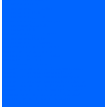
Газовые клапаны Elco
Газовые клапаны для Ecoflam
Газовые клапаны Riello
Газовые клапаны для FBR
Газовые клапаны для Lamborghini
Газовые мультиблоки Baltur
Газовые рампы Baltur
Газовые клапаны для CibUnigas
Газовые клапаны Dreizler
Газовые клапаны для Giersch
Комплектующие газовых клапанов
Фланцы для газовых клапанов
Фланцы газовых клапанов Ecoflam
Фланцы газовых клапанов FBR
Колено газовое для горелки
Запчасти газовых клапанов Dungs для горелок
Запасные части газовых клапанов Brahma
Запасные части газовых клапанов Honeywell
Запасные части газовых клапанов Kromschroder
Запчасти газовых клапанов Siemens для горелок
Запчасти газовых клапанов для горелок Baltur
Комплектующие газовых клапанов Weishaupt
Электромагнитные Топливные клапаны
Жидкотопливные э/м клапаны Brahma