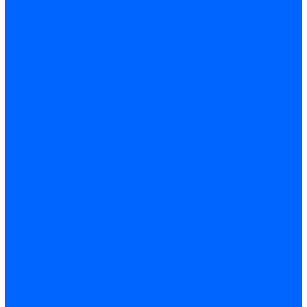
Трансформаторы розжига Satronic / Honeywell
Трансформаторы поджига Siemens
Кабели питания трансформаторов
Запчасти трансформаторов розжига Baltur
Запчасти трансформаторов розжига Brahma
Запчасти трансформаторов розжига Cofi
Запчасти трансформаторов розжига Dungs
Запчасти трансформаторов розжига Honeywell
Запчасти трансформаторов розжига Siemens
Реле давления
Реле давления Weishaupt
Реле давления Dungs
Реле давления Elco
Реле давления Ecoflam
Реле давления Riello
Реле давления FBR
Реле давления Lamborghini
Реле давления Baltur
Реле давления CibUnigas
Реле давления Dreizler
Реле давления Brahma
Реле давления Honeywell
Реле давления Kromschroder
Реле давления Siemens