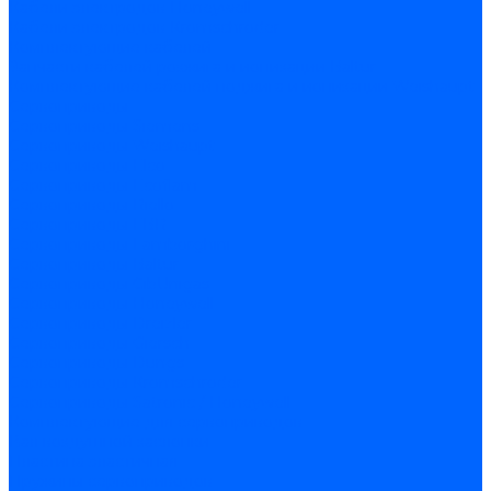
Кабели электродов Honeywell
Кабели электродов Kromschroder
Комплектующие кабелей
Запчасти кабелей розжига и ионизации Baltur
Комплектующие кабелей поджига и ионизации Weishaupt
Сервоприводы
Сервоприводы Siemens
Сервоприводы Weishaupt
Сервоприводы Elco
Сервоприводы Ecoflam
Сервоприводы Riello
Сервоприводы FBR
Сервоприводы Lamborghini
Сервоприводы Baltur
Сервоприводы CibUnigas
Сервоприводы Honeywell
Сервоприводы Dreizler
Сервоприводы Giersch
Сервоприводы Dungs
Сервоприводы Kromschroder
Сервоприводы Satronic / Honeywell
Комплектующие для сервоприводов
Вал воздушной заслонки
Пластина эластичная
Пружины сервоприводов