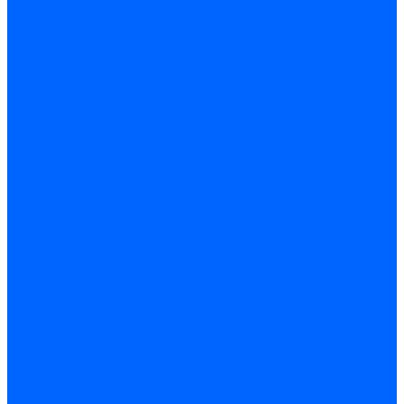
Регуляторы соотношения топливо-воздух
Приводы гидравлические
Регуляторы и сцепления
Шарнирные соединения
Кабели сервопривода
Держатель сервопривода
Шкалы воздушных заслонок
Запасные части сервоприводов и заслонок Siemens для
горелок
Запасные части сервоприводов и заслонок для горелок
Baltur
Запчасти сервоприводов Honeywell
Запчасти сервоприводов Kromschroder
Комплектующие сервоприводов Weishaupt
Заслонки для горелок
Воздушные заслонки Ecoflam
Воздушные заслонки Lamborghini
Заслонки Dungs для горелок
Заслонки Honeywell для горелок
Заслонки Kromschroder для горелок
Заслонки Siemens для горелок
Заслонки воздушные и газовые Weishaupt
Заслонки для горелок Baltur
Электрокомпоненты, ЖК дисплеи, БУИ для горелок
Миниконтакторы для горелок