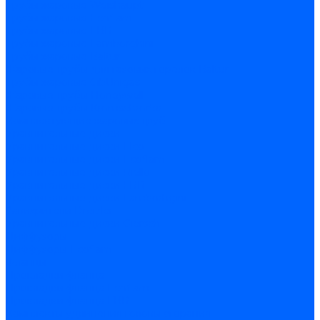
Трубы жаровые Weishaupt
Трубы жаровые Ecoflam
Трубы жаровые FBR
Трубы жаровые Lamborghini
Трубы жаровые Baltur
Жаровые трубы для газовых горелок Baltur
Трубы жаровые CibUnigas
Жаровые трубы Honeywell
Жаровые трубы Kromschroder
Комплектующие жаровых труб
Уравнительные диски
Уравнительные диски Elco
Уравнительные диски Ecoflam
Уравнительные диски Riello
Уравнительные диски FBR
Уравнительные диски Lamborhgini
Завихрители Dreizler
Уравнительные диски Giersch
Диффузоры
Диффузоры Ecoflam
Фланцы
Прокладки фланца
Прокладки фланца Ecoflam
Прокладки фланца FBR
Комплекты удлинения головы сгорания