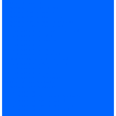
Миниконтакторы FBR
ЖК дисплеи, БУИ для горелок
ЖК дисплеи для горелок Elco
ЖК дисплеи для горелок Ecoflam
ЖК дисплеи для горелок Lamborghini
ЖК дисплеи DUNGS для горелок
Электрокомпоненты Satronic / Honeywell
Электрокомпоненты Baltur
Электрокомпоненты Brahma
Электрокомпоненты Cofi
Электрокомпоненты Dungs
Электрокомпоненты Honeywell
Переключатели потоков Honeywell
Электрокомпоненты Kromschroder
Электрокомпоненты Resideo
Электрокомпоненты Siemens
Электрокомпоненты Weishaupt
Миниконтакторы Weishaupt
ЖК дисплеи, БУИ Weishaupt
Электродвигатели
Электродвигатели для горелок Weishaupt
Электродвигатели для горелок Elco
Электродвигатели для горелок Ecoflam
Электродвигатели для горелок Riello
Электродвигатели для горелок FBR