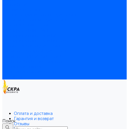
Байпасы BAXI
Кабели для котлов
Трубки соединительные для котлов
Платы электронные для котлов
Прокладки для котлов
Расширительные баки
Расширительные баки BAXI
Расширительные баки Buderus
Прочие запчасти для котлов
Запчасти Honeywell для котлов
Запчасти Resideo для котлов
Запчасти для котлов Brahma
Доставка и оплата
Гарантия и условия возврата
Контакты
Оплата и доставка
Гарантия и возврат
Поиск
Отзывы