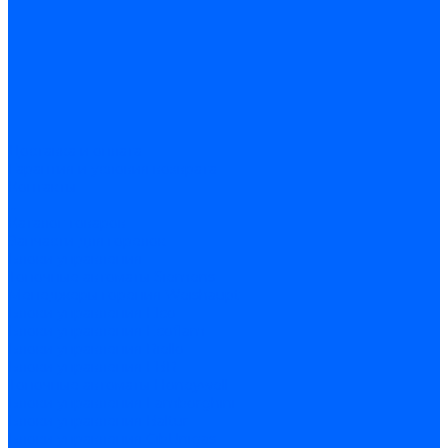
Доставка и оплата
Гарантия и условия возврата
Контакты
...
Каталог товаров
Запчасти для горелок
Блоки управления
Топочные автоматы Siemens
Менеджеры горения Weishaupt
Блоки управления Elco
Блоки управления Ecoflam
Блоки управления Riello
Блоки управления FBR
Топочные автоматы Honeywell
Блоки управления Lamborghini
Блоки управления Baltur
Блоки управления CibUnigas