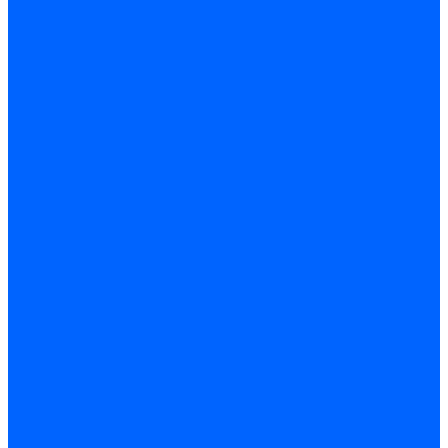
Блоки управления Giersch
Блоки управления Dreizler
Блоки управления Siemens
Блоки управления DUNGS
Топочные автоматы Brahma
Топочные автоматы Kromschroder
Топочные автоматы Resideo
Запчасти топочных автоматов
Запчасти топочных автоматов Baltur
Запчасти топочных автоматов Brahma
Запчасти топочных автоматов Dungs
Запчасти топочных автоматов Honeywell
Запчасти топочных автоматов Kromschroder
Насосы для горелок
Насосы Suntec
Насосы Suntec 21600 Longvic
Насосы Danfoss
Насосы для горелок Weishaupt
Насосы для горелок Elco
Насосы для горелок Riello
Насосы для горелок FBR
Насосы для горелок Lamborghini
Насосы для горелок Baltur
Насосы для горелок CibUnigas
Запчасти для насосов