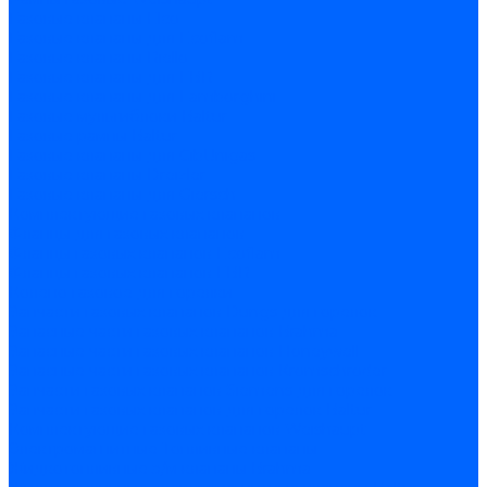
Газовые клапаны Elco
Газовые клапаны для Ecoflam
Газовые клапаны Riello
Газовые клапаны для FBR
Газовые клапаны для Lamborghini
Газовые мультиблоки Baltur
Газовые рампы Baltur
Газовые клапаны для CibUnigas
Газовые клапаны Dreizler
Газовые клапаны для Giersch
Комплектующие газовых клапанов
Фланцы для газовых клапанов
Фланцы газовых клапанов Ecoflam
Фланцы газовых клапанов FBR
Колено газовое для горелки
Запчасти газовых клапанов Dungs для горелок
Запасные части газовых клапанов Brahma
Запасные части газовых клапанов Honeywell
Запасные части газовых клапанов Kromschroder
Запчасти газовых клапанов Siemens для горелок
Запчасти газовых клапанов для горелок Baltur
Комплектующие газовых клапанов Weishaupt
Электромагнитные Топливные клапаны
Жидкотопливные э/м клапаны Brahma