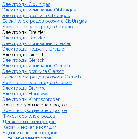
Электроды CibUnigas
Электроды ионизации CibUnigas
Электроды розжига CibUnigas
Блоки электродов розжига CibUnigas
Комплекты электродов CibUnigas
Электроды Dreizler
Электроды Dreizler
Электроды ионизации Dreizler
Электроды поджига Dreizler
Электроды Giersch
Электроды Giersch
Электроды ионизации Giersch
Электроды розжига Giersch
Блоки электродов розжига Giersch
Комплекты электродов Giersch
Электроды Brahma
Электроды Honeywell
Электроды Kromschroder
Комплектующие электродов
Комплектующие электродов
Фиксаторы электродов
Держатели электродов
Керамическая изоляция
Удлинители электродов
Штекеры электродов