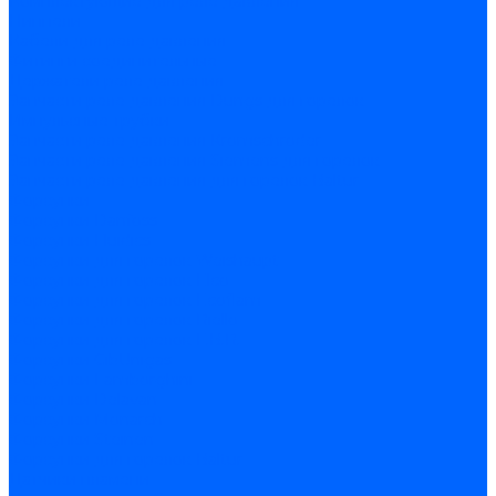
Комплектующие для реле давления
Ниппели
Кабели для реле давления
Фитинги соединительные
Держатели реле давления
Запчасти реле давления Dungs для горелок
Импульсные трубки
Запчасти реле давления Kromschroder
Запчасти реле давления Siemens для горелок
Запчасти реле давления для горелок Baltur
Форсунки
Форсунки Danfoss
Форсунки Fluidics
Форсунки для горелок Weishaupt
Форсунки для горелок Elco
Форсунки для горелок Ecoflam
Форсунки для горелок Riello
Форсунки для горелок F.B.R.
Форсунки CibUnigas
Форсунки Lamborghini
Форсунки Delavan
Форсунки Monarch
Форсунки Steinen
Форсунки для горелок Baltur
Датчики пламени