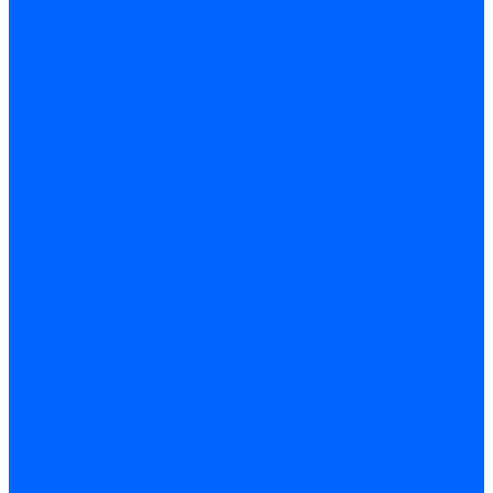
Жидкотопливные электромагнитные клапаны Baltur
Клапаны топливные электромагнитные Weishaupt
Запчасти для топливных клапанов
Запчасти жидкотопливных клапанов Brahma
Запчасти жидкотопливных клапанов Honeywell
Запчасти жидкотопливных клапанов Satronic / Honeywell
Запчасти жидкотопливных клапанов Siemens для горелок
Запчасти жидкотопливных клапанов для горелок Baltur
Комплектующие жидкотопливных клапанов Weishaupt
Электромагнитные Газовые клапаны
Газовые электромагнитные клапаны Dungs
Газовые э/м клапаны Honeywell
Газовые э/м клапаны Brahma
Газовые э/м клапаны Kromschroder
Газовые э/м клапаны Resideo
Газовые э/м клапаны Satronic / Honeywell
Газовые электромагнитные клапаны Baltur
Газовые электромагнитные клапаны Siemens
Клапаны газовые электромагнитные Weishaupt
Запасные части газовых клапанов
Запасные части газовых клапанов Siemens
Запасные части газовых клапанов для горелок Baltur
Запасные части газовых клапанов для горелок Dungs
Блоки контроля герметичности
Блоки контроля герметичности Dungs