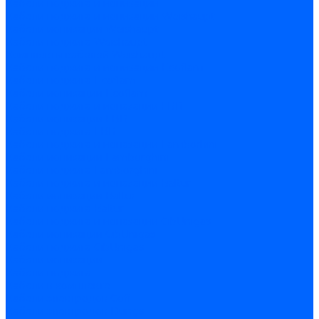
Кабели поджига и ионизации
Кабели поджига и ионизации Weishaupt
Кабели ионизации Weishaupt
Кабели поджига Weishaupt
Комплекты кабелей Weishaupt
Кабели поджига и ионизации Ecoflam
Кабели поджига Ecoflam
Кабели ионизации Ecoflam
Кабели поджига и ионазации FBR
Кабели ионизации FBR
Кабели поджига FBR
Кабели поджига и ионазации Lamborhini
Кабели ионизации Lamborghini
Кабели поджига Lamborghini
Кабели поджига и ионазации Baltur
Кабели ионизации Baltur
Кабели поджига Baltur
Кабели поджига и ионазации CibUnigas
Кабели ионизации CibUnigas
Кабели поджига CibUnigas
Кабели ионизации
Кабели поджига
Кабели в комплекте
Кабели электродов Cofi
Кабели электродов Dungs