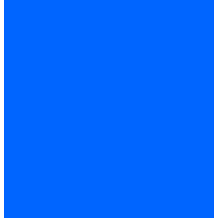
Принадлежности для горелок Baltur
Принадлежности для горелок Delavan
Принадлежности для горелок Kromschroder
Принадлежности для горелок Satronic / Honeywell
Промышленная автоматика
Промышленная автоматика Siemens
Прочие запчасти Weishaupt
Горелки для котлов дизельные и газовые
Газовые горелки для котлов
Одноступенчатые газовые горелки для котлов
Двухступенчатые газовые горелки для котлов
Газовые горелки с механической модуляцией для котлов
Weishaupt горелки: газовые, дизельные, мазутные и
двухтопливные
Горелки газовые Weishaupt
Горелки дизельные Weishaupt
Горелки газодизельные Weishaupt
Горелки мазутные Weishaupt
Горелки газомазутные Weishaupt
Горелки керосиновые Weishaupt
Дизельные горелки для котлов
Двухступенчатые дизельные горелки для котлов
Одноступенчатые дизельные горелки для котлов
Горелки для котлов отопления Baltur
Горелки для котлов отопления Kromschroder