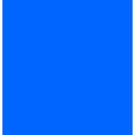
Датчики пламени Siemens
Датчики пламени Ecoflam
Датчики пламени FBR
Датчики пламени Lamborghini
Датчики пламени Baltur
Датчики пламени CibUnigas
Датчики пламени Satronic / Honeywell
Датчики пламени Giersch
Датчики пламени Brahma
Датчики пламени Dungs
Датчики пламени Honeywell
Датчики пламени Kromschroder
Датчики пламени Resideo
Датчики пламени Weishaupt
Комплектующие Датчиков пламени
Запчасти датчиков пламени Siemens для горелок
Кабели дитчиков пламени
Фиксаторы
Запасные части датчиков пламени Satronic / Honeywell
Запасные части датчиков пламени Brahma
Запасные части датчиков пламени Honeywell
Запасные части датчиков пламени Kromschroder
Запасные части датчиков пламени Resideo
Запасные части датчиков пламени для горелок Baltur
Комплектующие датчиков пламени Weishaupt