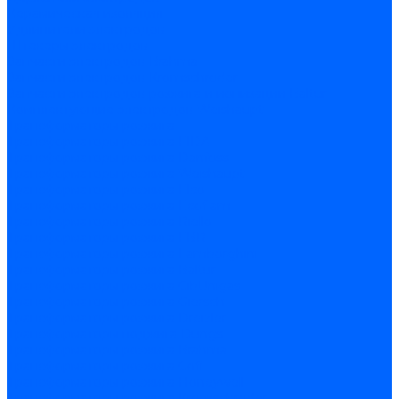
Керамическая изоляция
Удлинители электродов
Штекеры электродов
Запчасти электродов Brahma
Запчасти электродов Kromschroder
Запчасти электродов розжига и ионизации Baltur
Комплектующие электродов Weishaupt
Трансформаторы розжига
Трансформаторы розжига FIDA
Трансформаторы розжига Danfoss
Трансформаторы розжига Weishaupt
Трансформаторы розжига Elco
Трансформаторы розжига Ecoflam
Трансформаторы розжига Riello
Трансформаторы розжига FBR
Трансформаторы розжига Lamborghini
Трансформаторы розжига Baltur
Трансформаторы розжига CibUnigas
Трансформаторы розжига Giersch
Трансформаторы розжига Dreizler
Трансформаторы поджига Dungs
Трансформаторы розжига Brahma
Трансформаторы розжига Cofi
Трансформаторы розжига Honeywell
Трансформаторы розжига Kromschroder