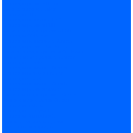
Электроды розжига Baltur
Блоки электродов Baltur
Электроды FBR
Электроды ионизации FBR
Электроды розжига FBR
Блоки электродов розжига FBR
Электроды CibUnigas
Электроды ионизации CibUnigas
Электроды розжига CibUnigas
Блоки электродов розжига CibUnigas
Комплекты электродов CibUnigas
Электроды Dreizler
Электроды ионизации Dreizler
Электроды поджига Dreizler
Электроды Giersch
Электроды ионизации Giersch
Электроды розжига Giersch
Блоки электродов розжига Giersch
Комплекты электродов Giersch
Электроды Brahma
Электроды Honeywell
Электроды Kromschroder
Комплектующие электродов
Фиксаторы электродов
Держатели электродов