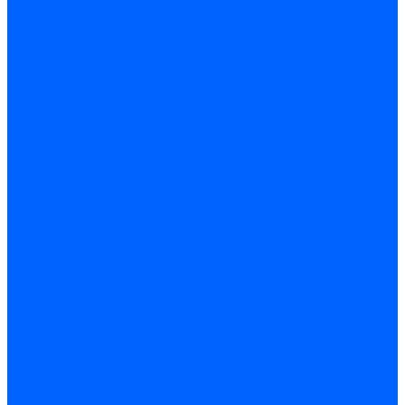
Запчасти насосов для горелок Baltur
Электроды поджига и ионизации
Электроды Weishaupt
Электроды ионизации Weishaupt
Электроды розжига Weishaupt
Электроды Elco
Электроды ионизации Elco
Электроды розжига Elco
Блоки электродов розжига Elco
Комплекты электродов Elco
Электроды Ecoflam
Электроды ионизации Ecoflam
Электроды розжига Ecoflam
Блоки электродов розжага Ecoflam
Комплекты электродов Ecoflam
Электроды Riello
Электроды ионизации Riello
Электроды розжига Riello
Комплекты электродов Riello
Электроды Lamborghini
Электроды ионизации Lamborghini
Электроды розжига Lamborghini
Блоки электродов Lamborghini
Электроды поджига и ионизации Baltur
Электроды ионизации Baltur