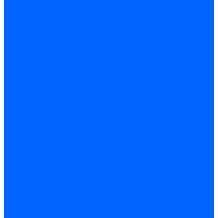
Электродвигатели для горелок Lamborghini
Электродвигатели для горелок Baltur
Электродвигатели для горелок CibUnigas
Электродвигатели для горелок Dreizler
Электродвигатели для горелок Giersch
Комплектующие электродвигателей
Конденсаторы
Конденсаторы электродвигателей Ecoflam
Конденсаторы электродвигателей FBR
Конденсаторы электродвигателей CibUnigas
Конденсаторы электродвигателей Lamborghini
Конденсаторы электродвигателей Baltur
Кабели электродвигателей
Кабели питания электродвигателей FBR
Кабели питания электродвигателей Lamborghini
Кабели питания электродвигателей CibUnigas
Фланцы электродвигателей
Фланцы электродвигателей Ecoflam
Сцепления электродвигателей
Сцепления электродвигателей FBR
Комплектующие электродвигателей Weishaupt
Конденсаторы электродвигателей Weishaupt
Сцепления электродвигателей Weishaupt
Фильры топливные и газовые
Фильтры Dungs для горелок