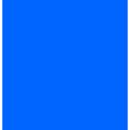
Регуляторы давления газа Baltur
Регуляторы давления газа Honeywell
Регуляторы давления газа Kromschroder
Регуляторы давления газа Siemens
Регуляторы давления газа Weishaupt
Комплектующие регуляторов давления
Запчасти регуляторов давления Dungs
Запасные части регуляторов давления Honeywell
Запчасти регуляторов давления Kromschroder
Компенсатор газовый
Пружины
Ёршики
Корпусные части, прокладки, винты и прочее
Кожухи
Кожухи Ecoflam
Кожухи FBR
Кожухи Lamborghini
Смотровые стекла
Заглушки, Винты
Заглушки, винты Weishaupt
Пластины панелей управления
Прокладки, стопортные кольца, уплотнения
Weishaupt прокладки, стопортные кольца, уплотнения
Панели управления
Трубы жаровые