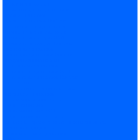
Запчасти для котлов
Автоматы горения для котлов
Горелки для котлов
Горелки для котлов Buderus
Газовые клапаны для котлов
Датчики температуры котла
Датчики температуры BAXI
Датчики температуры Buderus
Электроды для котлов
Электроды для котлов Buderus
Циркуляционные насосы
Вентиляторы для котлов
Вентиляторы для котлов BAXI
Вентиляторы для котлов Buderus
Термостаты
Термостаты комнатные Siemens
Инжекторы для котлов
Панели управления котла
Аноды магниевые
Аноды магниевые BAXI
Аноды магниевые Buderus
Комплекты перехода котла на сжиженный газ
Электромоторы для котла
Теплообменники для котлов
Байпас