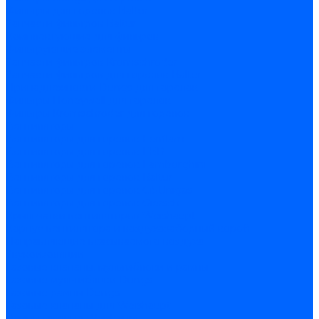
Фильтры для горелок Baltur
Запчасти фильтров Baltur
Комплектующие для фильров
Фильтрующие элементы
Запчасти фильтров Kromschroder
Запчасти фильтров для горелок Baltur
Принадлежности Dungs для горелок
Фильтры Honeywell для горелок
Фильтры Kromschroder для горелок
Вентиляторы
Вентиляторы для горелок Ecoflam
Вентиляторы для горелок FBR
Вентиляторы для горелок Lamborghini
Вентиляторы для горелок Baltur
Вентиляторы для горелок CibUnigas
Вентиляторы для горелок Giersch
Крыльчатки вентиляторов Weishaupt
Корпус вентилятора и воздухозаборный короб
Направляющие всасываемого воздуха
Звукоизоляции
Газовые клапаны, мультиблоки и рампы
Газовые мультиблоки Dungs
Газовые рампы Dungs
Газовые клапаны для Weishaupt
Рампы газовые Weishaupt