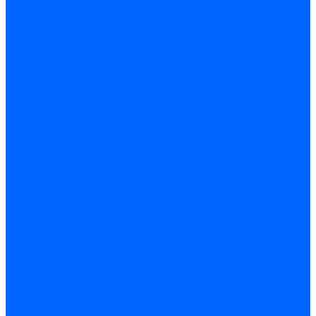
Блоки контроля герметичности Baltur
Блоки контроля герметичности Honeywell
Блоки контроля герметичности Kromschroder
Блоки контроля герметичности Siemens
Жидкотопливные шланги
Жидкотопливные шланги Ecoflam
Жидкотопливные шланги FBR
Жидкотопливные шланги Lamborghini
Жидкотопливные шланги CibUnigas
Шланги жидкотопливные Weishaupt
Газовые подводки
Форсуночные шланги
Жидкотопливные трубки для горелок
Жидкотопливные трубки Weishaupt
Фитинги
Фитинги Ecoflam
Фитинги жидкотопливные Baltur
Манометры
Вакуометры
Термометры
Комплект перехода на сжиженный газ
Датчики температуры и влажности
Датчики влажности и температуры Siemens
Регуляторы давления газа
Регуляторы давления газа Dungs