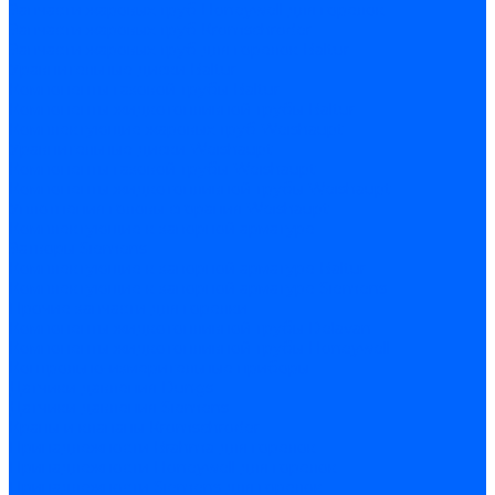
Запчасти жаровых труб Honeywell для горелок
Запчасти жаровых труб Kromschroder
Запчасти жаровых труб для горелок Baltur
Уравнительные диски Baltur
Компоненты газовой трубы Baltur
Компоненты жидкотопливной трубы Baltur
Комплектующие жаровых труб Weishaupt
Уравнительные диски Weishaupt
Компоненты газовой трубы Weishaupt
Компоненты жидкотопливной трубы Weishaupt
Уплотнения головы сгорания Weishaupt
Комплектующие к запорной арматуре
Затворы Siemens
Комплектующие к запорной арматуре Baltur
Комплектующие к запорной арматуре Siemens
Прочие запчасти для горелки
Компоненты жидкотопливной трубы Delavan
Компоненты жидкотопливной трубы Honeywell
Контрольно-измерительные приборы
Датчики давления Dungs
Датчики давления Siemens
Краны и клапаны Kromschroder
Принадлежности Brahma для горелок
Принадлежности Honeywell для горелок
Принадлежности Siemens для горелок