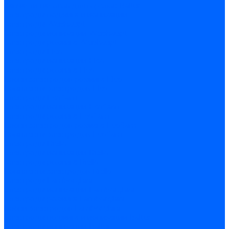
Запчасти насосов для горелок Baltur
Электроды поджига и ионизации
Электроды Weishaupt
Электроды ионизации Weishaupt
Электроды розжига Weishaupt
Электроды Elco
Электроды ионизации Elco
Электроды розжига Elco
Блоки электродов розжига Elco
Комплекты электродов Elco
Электроды Ecoflam
Электроды ионизации Ecoflam
Электроды розжига Ecoflam
Блоки электродов розжага Ecoflam
Комплекты электродов Ecoflam
Электроды Riello
Электроды ионизации Riello
Электроды розжига Riello
Комплекты электродов Riello
Электроды Lamborghini
Электроды ионизации Lamborghini
Электроды розжига Lamborghini
Блоки электродов Lamborghini
Электроды поджига и ионизации Baltur
Электроды ионизации Baltur