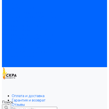
Байпасы BAXI
Кабели для котлов
Трубки соединительные для котлов
Платы электронные для котлов
Прокладки для котлов
Расширительные баки
Расширительные баки BAXI
Расширительные баки Buderus
Прочие запчасти для котлов
Запчасти Honeywell для котлов
Запчасти Resideo для котлов
Запчасти для котлов Brahma
Доставка и оплата
Гарантия и условия возврата
Контакты
Оплата и доставка
Гарантия и возврат
Поиск
Отзывы