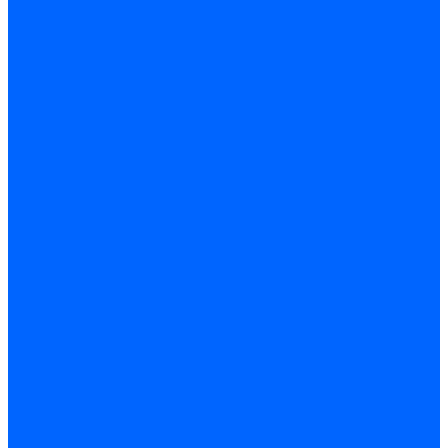
Принадлежности для горелок Baltur
Принадлежности для горелок Delavan
Принадлежности для горелок Kromschroder
Принадлежности для горелок Satronic / Honeywell
Промышленная автоматика
Промышленная автоматика Siemens
Прочие запчасти Weishaupt
Горелки для котлов дизельные и газовые
Газовые горелки для котлов
Одноступенчатые газовые горелки для котлов
Двухступенчатые газовые горелки для котлов
Газовые горелки с механической модуляцией для котлов
Weishaupt горелки: газовые, дизельные, мазутные и
двухтопливные
Горелки газовые Weishaupt
Горелки дизельные Weishaupt
Горелки газодизельные Weishaupt
Горелки мазутные Weishaupt
Горелки газомазутные Weishaupt
Горелки керосиновые Weishaupt
Дизельные горелки для котлов
Двухступенчатые дизельные горелки для котлов
Одноступенчатые дизельные горелки для котлов
Горелки для котлов отопления Baltur
Горелки для котлов отопления Kromschroder