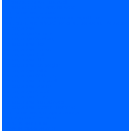
Кабели электродов Honeywell
Кабели электродов Kromschroder
Комплектующие кабелей
Запчасти кабелей розжига и ионизации Baltur
Комплектующие кабелей поджига и ионизации Weishaupt
Сервоприводы
Сервоприводы Siemens
Сервоприводы Weishaupt
Сервоприводы Elco
Сервоприводы Ecoflam
Сервоприводы Riello
Сервоприводы FBR
Сервоприводы Lamborghini
Сервоприводы Baltur
Сервоприводы CibUnigas
Сервоприводы Honeywell
Сервоприводы Dreizler
Сервоприводы Giersch
Сервоприводы Dungs
Сервоприводы Kromschroder
Сервоприводы Satronic / Honeywell
Комплектующие для сервоприводов
Вал воздушной заслонки
Пластина эластичная
Пружины сервоприводов