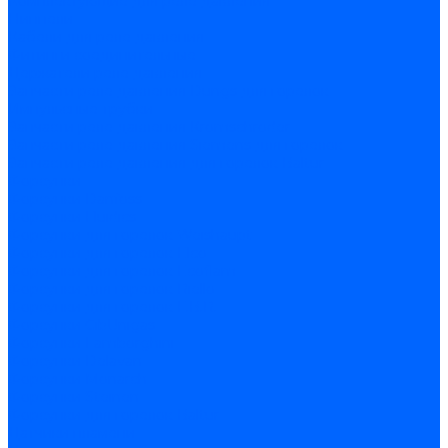
Комплектующие для реле давления
Ниппели
Кабели для реле давления
Фитинги соединительные
Держатели реле давления
Запчасти реле давления Dungs для горелок
Импульсные трубки
Запчасти реле давления Kromschroder
Запчасти реле давления Siemens для горелок
Запчасти реле давления для горелок Baltur
Форсунки
Форсунки Danfoss
Форсунки Fluidics
Форсунки для горелок Weishaupt
Форсунки для горелок Elco
Форсунки для горелок Ecoflam
Форсунки для горелок Riello
Форсунки для горелок F.B.R.
Форсунки CibUnigas
Форсунки Lamborghini
Форсунки Delavan
Форсунки Monarch
Форсунки Steinen
Форсунки для горелок Baltur
Датчики пламени