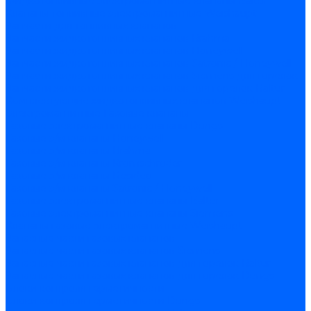
Жидкотопливные электромагнитные клапаны Baltur
Клапаны топливные электромагнитные Weishaupt
Запчасти для топливных клапанов
Запчасти жидкотопливных клапанов Brahma
Запчасти жидкотопливных клапанов Honeywell
Запчасти жидкотопливных клапанов Satronic / Honeywell
Запчасти жидкотопливных клапанов Siemens для горелок
Запчасти жидкотопливных клапанов для горелок Baltur
Комплектующие жидкотопливных клапанов Weishaupt
Электромагнитные Газовые клапаны
Газовые электромагнитные клапаны Dungs
Газовые э/м клапаны Honeywell
Газовые э/м клапаны Brahma
Газовые э/м клапаны Kromschroder
Газовые э/м клапаны Resideo
Газовые э/м клапаны Satronic / Honeywell
Газовые электромагнитные клапаны Baltur
Газовые электромагнитные клапаны Siemens
Клапаны газовые электромагнитные Weishaupt
Запасные части газовых клапанов
Запасные части газовых клапанов Siemens
Запасные части газовых клапанов для горелок Baltur
Запасные части газовых клапанов для горелок Dungs
Блоки контроля герметичности
Блоки контроля герметичности Dungs