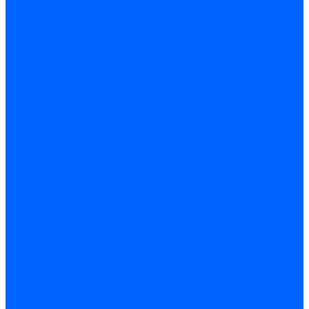
Регуляторы соотношения топливо-воздух
Приводы гидравлические
Регуляторы и сцепления
Шарнирные соединения
Кабели сервопривода
Держатель сервопривода
Шкалы воздушных заслонок
Запасные части сервоприводов и заслонок Siemens для
горелок
Запасные части сервоприводов и заслонок для горелок
Baltur
Запчасти сервоприводов Honeywell
Запчасти сервоприводов Kromschroder
Комплектующие сервоприводов Weishaupt
Заслонки для горелок
Воздушные заслонки Ecoflam
Воздушные заслонки Lamborghini
Заслонки Dungs для горелок
Заслонки Honeywell для горелок
Заслонки Kromschroder для горелок
Заслонки Siemens для горелок
Заслонки воздушные и газовые Weishaupt
Заслонки для горелок Baltur
Электрокомпоненты, ЖК дисплеи, БУИ для горелок
Миниконтакторы для горелок