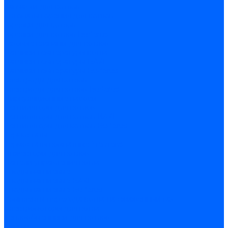
Запчасти для котлов
Автоматы горения для котлов
Горелки для котлов
Горелки для котлов Buderus
Газовые клапаны для котлов
Датчики температуры котла
Датчики температуры BAXI
Датчики температуры Buderus
Электроды для котлов
Электроды для котлов Buderus
Циркуляционные насосы
Вентиляторы для котлов
Вентиляторы для котлов BAXI
Вентиляторы для котлов Buderus
Термостаты
Термостаты комнатные Siemens
Инжекторы для котлов
Панели управления котла
Аноды магниевые
Аноды магниевые BAXI
Аноды магниевые Buderus
Комплекты перехода котла на сжиженный газ
Электромоторы для котла
Теплообменники для котлов
Байпас