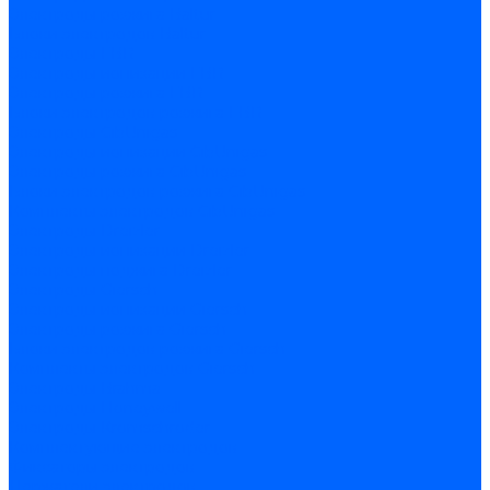
Электроды розжига Baltur
Блоки электродов Baltur
Электроды FBR
Электроды ионизации FBR
Электроды розжига FBR
Блоки электродов розжига FBR
Электроды CibUnigas
Электроды ионизации CibUnigas
Электроды розжига CibUnigas
Блоки электродов розжига CibUnigas
Комплекты электродов CibUnigas
Электроды Dreizler
Электроды ионизации Dreizler
Электроды поджига Dreizler
Электроды Giersch
Электроды ионизации Giersch
Электроды розжига Giersch
Блоки электродов розжига Giersch
Комплекты электродов Giersch
Электроды Brahma
Электроды Honeywell
Электроды Kromschroder
Комплектующие электродов
Фиксаторы электродов
Держатели электродов