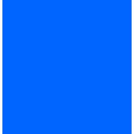
Регуляторы давления газа Baltur
Регуляторы давления газа Honeywell
Регуляторы давления газа Kromschroder
Регуляторы давления газа Siemens
Регуляторы давления газа Weishaupt
Комплектующие регуляторов давления
Запчасти регуляторов давления Dungs
Запасные части регуляторов давления Honeywell
Запчасти регуляторов давления Kromschroder
Компенсатор газовый
Пружины
Ёршики
Корпусные части, прокладки, винты и прочее
Кожухи
Кожухи Ecoflam
Кожухи FBR
Кожухи Lamborghini
Смотровые стекла
Заглушки, Винты
Заглушки, винты Weishaupt
Пластины панелей управления
Прокладки, стопортные кольца, уплотнения
Weishaupt прокладки, стопортные кольца, уплотнения
Панели управления
Трубы жаровые