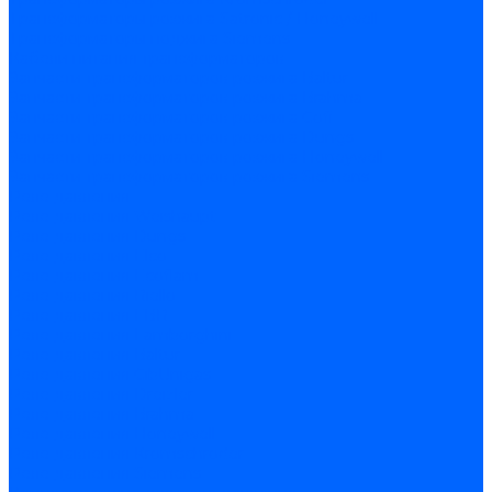
Трансформаторы розжига Satronic / Honeywell
Трансформаторы поджига Siemens
Кабели питания трансформаторов
Запчасти трансформаторов розжига Baltur
Запчасти трансформаторов розжига Brahma
Запчасти трансформаторов розжига Cofi
Запчасти трансформаторов розжига Dungs
Запчасти трансформаторов розжига Honeywell
Запчасти трансформаторов розжига Siemens
Реле давления
Реле давления Weishaupt
Реле давления Dungs
Реле давления Elco
Реле давления Ecoflam
Реле давления Riello
Реле давления FBR
Реле давления Lamborghini
Реле давления Baltur
Реле давления CibUnigas
Реле давления Dreizler
Реле давления Brahma
Реле давления Honeywell
Реле давления Kromschroder
Реле давления Siemens