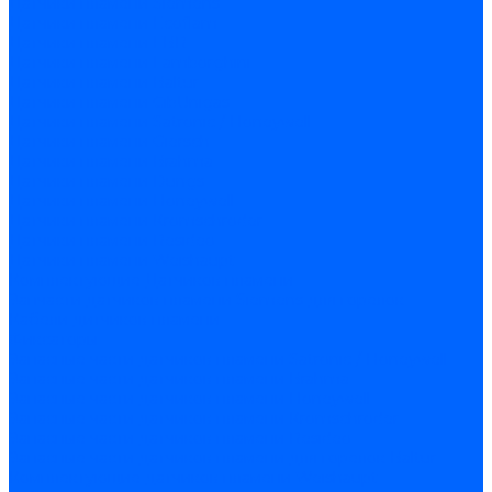
Датчики пламени Siemens
Датчики пламени Ecoflam
Датчики пламени FBR
Датчики пламени Lamborghini
Датчики пламени Baltur
Датчики пламени CibUnigas
Датчики пламени Satronic / Honeywell
Датчики пламени Giersch
Датчики пламени Brahma
Датчики пламени Dungs
Датчики пламени Honeywell
Датчики пламени Kromschroder
Датчики пламени Resideo
Датчики пламени Weishaupt
Комплектующие Датчиков пламени
Запчасти датчиков пламени Siemens для горелок
Кабели дитчиков пламени
Фиксаторы
Запасные части датчиков пламени Satronic / Honeywell
Запасные части датчиков пламени Brahma
Запасные части датчиков пламени Honeywell
Запасные части датчиков пламени Kromschroder
Запасные части датчиков пламени Resideo
Запасные части датчиков пламени для горелок Baltur
Комплектующие датчиков пламени Weishaupt