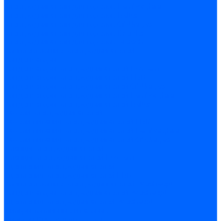
Электродвигатели для горелок Lamborghini
Электродвигатели для горелок Baltur
Электродвигатели для горелок CibUnigas
Электродвигатели для горелок Dreizler
Электродвигатели для горелок Giersch
Комплектующие электродвигателей
Конденсаторы
Конденсаторы электродвигателей Ecoflam
Конденсаторы электродвигателей FBR
Конденсаторы электродвигателей CibUnigas
Конденсаторы электродвигателей Lamborghini
Конденсаторы электродвигателей Baltur
Кабели электродвигателей
Кабели питания электродвигателей FBR
Кабели питания электродвигателей Lamborghini
Кабели питания электродвигателей CibUnigas
Фланцы электродвигателей
Фланцы электродвигателей Ecoflam
Сцепления электродвигателей
Сцепления электродвигателей FBR
Комплектующие электродвигателей Weishaupt
Конденсаторы электродвигателей Weishaupt
Сцепления электродвигателей Weishaupt
Фильры топливные и газовые
Фильтры Dungs для горелок