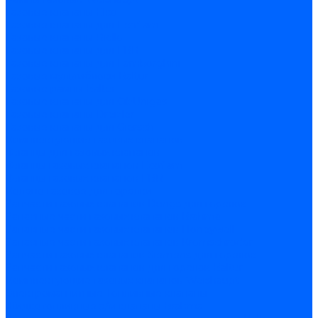
Газовые клапаны Elco
Газовые клапаны для Ecoflam
Газовые клапаны Riello
Газовые клапаны для FBR
Газовые клапаны для Lamborghini
Газовые мультиблоки Baltur
Газовые рампы Baltur
Газовые клапаны для CibUnigas
Газовые клапаны Dreizler
Газовые клапаны для Giersch
Комплектующие газовых клапанов
Фланцы для газовых клапанов
Фланцы газовых клапанов Ecoflam
Фланцы газовых клапанов FBR
Колено газовое для горелки
Запчасти газовых клапанов Dungs для горелок
Запасные части газовых клапанов Brahma
Запасные части газовых клапанов Honeywell
Запасные части газовых клапанов Kromschroder
Запчасти газовых клапанов Siemens для горелок
Запчасти газовых клапанов для горелок Baltur
Комплектующие газовых клапанов Weishaupt
Электромагнитные Топливные клапаны
Жидкотопливные э/м клапаны Brahma