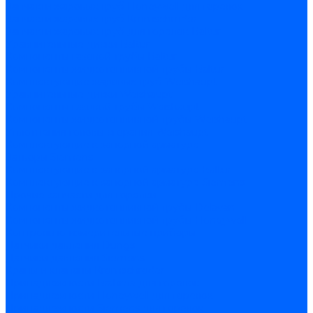
Запчасти жаровых труб Honeywell для горелок
Запчасти жаровых труб Kromschroder
Запчасти жаровых труб для горелок Baltur
Уравнительные диски Baltur
Компоненты газовой трубы Baltur
Компоненты жидкотопливной трубы Baltur
Комплектующие жаровых труб Weishaupt
Уравнительные диски Weishaupt
Компоненты газовой трубы Weishaupt
Компоненты жидкотопливной трубы Weishaupt
Уплотнения головы сгорания Weishaupt
Комплектующие к запорной арматуре
Затворы Siemens
Комплектующие к запорной арматуре Baltur
Комплектующие к запорной арматуре Siemens
Прочие запчасти для горелки
Компоненты жидкотопливной трубы Delavan
Компоненты жидкотопливной трубы Honeywell
Контрольно-измерительные приборы
Датчики давления Dungs
Датчики давления Siemens
Краны и клапаны Kromschroder
Принадлежности Brahma для горелок
Принадлежности Honeywell для горелок
Принадлежности Siemens для горелок