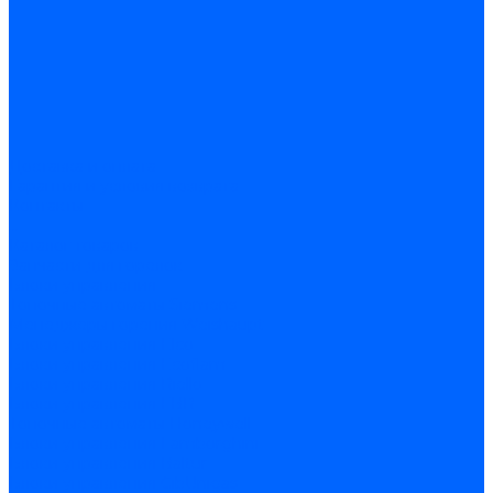
Доставка и оплата
Гарантия и условия возврата
Контакты
...
Каталог товаров
Запчасти для горелок
Блоки управления
Топочные автоматы Siemens
Менеджеры горения Weishaupt
Блоки управления Elco
Блоки управления Ecoflam
Блоки управления Riello
Блоки управления FBR
Топочные автоматы Honeywell
Блоки управления Lamborghini
Блоки управления Baltur
Блоки управления CibUnigas