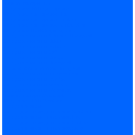
Миниконтакторы FBR
ЖК дисплеи, БУИ для горелок
ЖК дисплеи для горелок Elco
ЖК дисплеи для горелок Ecoflam
ЖК дисплеи для горелок Lamborghini
ЖК дисплеи DUNGS для горелок
Электрокомпоненты Satronic / Honeywell
Электрокомпоненты Baltur
Электрокомпоненты Brahma
Электрокомпоненты Cofi
Электрокомпоненты Dungs
Электрокомпоненты Honeywell
Переключатели потоков Honeywell
Электрокомпоненты Kromschroder
Электрокомпоненты Resideo
Электрокомпоненты Siemens
Электрокомпоненты Weishaupt
Миниконтакторы Weishaupt
ЖК дисплеи, БУИ Weishaupt
Электродвигатели
Электродвигатели для горелок Weishaupt
Электродвигатели для горелок Elco
Электродвигатели для горелок Ecoflam
Электродвигатели для горелок Riello
Электродвигатели для горелок FBR