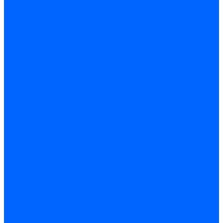
Фильтры для горелок Baltur
Запчасти фильтров Baltur
Комплектующие для фильров
Фильтрующие элементы
Запчасти фильтров Kromschroder
Запчасти фильтров для горелок Baltur
Принадлежности Dungs для горелок
Фильтры Honeywell для горелок
Фильтры Kromschroder для горелок
Вентиляторы
Вентиляторы для горелок Ecoflam
Вентиляторы для горелок FBR
Вентиляторы для горелок Lamborghini
Вентиляторы для горелок Baltur
Вентиляторы для горелок CibUnigas
Вентиляторы для горелок Giersch
Крыльчатки вентиляторов Weishaupt
Корпус вентилятора и воздухозаборный короб
Направляющие всасываемого воздуха
Звукоизоляции
Газовые клапаны, мультиблоки и рампы
Газовые мультиблоки Dungs
Газовые рампы Dungs
Газовые клапаны для Weishaupt
Рампы газовые Weishaupt