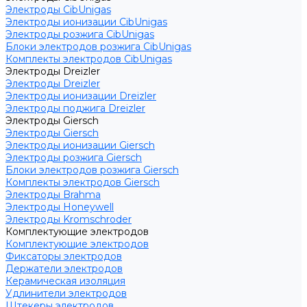
Электроды CibUnigas
Электроды ионизации CibUnigas
Электроды розжига CibUnigas
Блоки электродов розжига CibUnigas
Комплекты электродов CibUnigas
Электроды Dreizler
Электроды Dreizler
Электроды ионизации Dreizler
Электроды поджига Dreizler
Электроды Giersch
Электроды Giersch
Электроды ионизации Giersch
Электроды розжига Giersch
Блоки электродов розжига Giersch
Комплекты электродов Giersch
Электроды Brahma
Электроды Honeywell
Электроды Kromschroder
Комплектующие электродов
Комплектующие электродов
Фиксаторы электродов
Держатели электродов
Керамическая изоляция
Удлинители электродов
Штекеры электродов