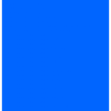
Керамическая изоляция
Удлинители электродов
Штекеры электродов
Запчасти электродов Brahma
Запчасти электродов Kromschroder
Запчасти электродов розжига и ионизации Baltur
Комплектующие электродов Weishaupt
Трансформаторы розжига
Трансформаторы розжига FIDA
Трансформаторы розжига Danfoss
Трансформаторы розжига Weishaupt
Трансформаторы розжига Elco
Трансформаторы розжига Ecoflam
Трансформаторы розжига Riello
Трансформаторы розжига FBR
Трансформаторы розжига Lamborghini
Трансформаторы розжига Baltur
Трансформаторы розжига CibUnigas
Трансформаторы розжига Giersch
Трансформаторы розжига Dreizler
Трансформаторы поджига Dungs
Трансформаторы розжига Brahma
Трансформаторы розжига Cofi
Трансформаторы розжига Honeywell
Трансформаторы розжига Kromschroder