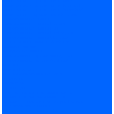
Блоки контроля герметичности Baltur
Блоки контроля герметичности Honeywell
Блоки контроля герметичности Kromschroder
Блоки контроля герметичности Siemens
Жидкотопливные шланги
Жидкотопливные шланги Ecoflam
Жидкотопливные шланги FBR
Жидкотопливные шланги Lamborghini
Жидкотопливные шланги CibUnigas
Шланги жидкотопливные Weishaupt
Газовые подводки
Форсуночные шланги
Жидкотопливные трубки для горелок
Жидкотопливные трубки Weishaupt
Фитинги
Фитинги Ecoflam
Фитинги жидкотопливные Baltur
Манометры
Вакуометры
Термометры
Комплект перехода на сжиженный газ
Датчики температуры и влажности
Датчики влажности и температуры Siemens
Регуляторы давления газа
Регуляторы давления газа Dungs