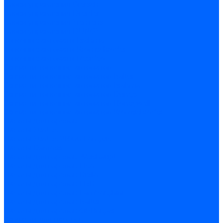
Блоки управления Giersch
Блоки управления Dreizler
Блоки управления Siemens
Блоки управления DUNGS
Топочные автоматы Brahma
Топочные автоматы Kromschroder
Топочные автоматы Resideo
Запчасти топочных автоматов
Запчасти топочных автоматов Baltur
Запчасти топочных автоматов Brahma
Запчасти топочных автоматов Dungs
Запчасти топочных автоматов Honeywell
Запчасти топочных автоматов Kromschroder
Насосы для горелок
Насосы Suntec
Насосы Suntec 21600 Longvic
Насосы Danfoss
Насосы для горелок Weishaupt
Насосы для горелок Elco
Насосы для горелок Riello
Насосы для горелок FBR
Насосы для горелок Lamborghini
Насосы для горелок Baltur
Насосы для горелок CibUnigas
Запчасти для насосов