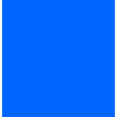
Кабели поджига и ионизации
Кабели поджига и ионизации Weishaupt
Кабели ионизации Weishaupt
Кабели поджига Weishaupt
Комплекты кабелей Weishaupt
Кабели поджига и ионизации Ecoflam
Кабели поджига Ecoflam
Кабели ионизации Ecoflam
Кабели поджига и ионазации FBR
Кабели ионизации FBR
Кабели поджига FBR
Кабели поджига и ионазации Lamborhini
Кабели ионизации Lamborghini
Кабели поджига Lamborghini
Кабели поджига и ионазации Baltur
Кабели ионизации Baltur
Кабели поджига Baltur
Кабели поджига и ионазации CibUnigas
Кабели ионизации CibUnigas
Кабели поджига CibUnigas
Кабели ионизации
Кабели поджига
Кабели в комплекте
Кабели электродов Cofi
Кабели электродов Dungs