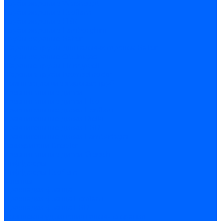
Трубы жаровые Weishaupt
Трубы жаровые Ecoflam
Трубы жаровые FBR
Трубы жаровые Lamborghini
Трубы жаровые Baltur
Жаровые трубы для газовых горелок Baltur
Трубы жаровые CibUnigas
Жаровые трубы Honeywell
Жаровые трубы Kromschroder
Комплектующие жаровых труб
Уравнительные диски
Уравнительные диски Elco
Уравнительные диски Ecoflam
Уравнительные диски Riello
Уравнительные диски FBR
Уравнительные диски Lamborhgini
Завихрители Dreizler
Уравнительные диски Giersch
Диффузоры
Диффузоры Ecoflam
Фланцы
Прокладки фланца
Прокладки фланца Ecoflam
Прокладки фланца FBR
Комплекты удлинения головы сгорания