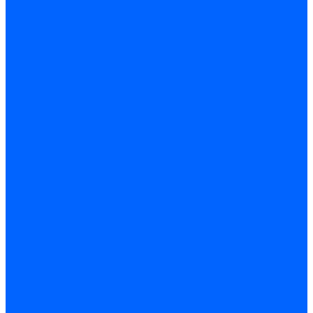
Блоки управления Giersch
Блоки управления Dreizler
Блоки управления Siemens
Блоки управления DUNGS
Топочные автоматы Brahma
Топочные автоматы Kromschroder
Топочные автоматы Resideo
Запчасти топочных автоматов
Запчасти топочных автоматов Baltur
Запчасти топочных автоматов Brahma
Запчасти топочных автоматов Dungs
Запчасти топочных автоматов Honeywell
Запчасти топочных автоматов Kromschroder
Насосы для горелок
Насосы Suntec
Насосы Suntec 21600 Longvic
Насосы Danfoss
Насосы для горелок Weishaupt
Насосы для горелок Elco
Насосы для горелок Riello
Насосы для горелок FBR
Насосы для горелок Lamborghini
Насосы для горелок Baltur
Насосы для горелок CibUnigas
Запчасти для насосов