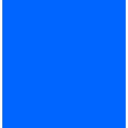
Фильтры для горелок Baltur
Запчасти фильтров Baltur
Комплектующие для фильров
Фильтрующие элементы
Запчасти фильтров Kromschroder
Запчасти фильтров для горелок Baltur
Принадлежности Dungs для горелок
Фильтры Honeywell для горелок
Фильтры Kromschroder для горелок
Вентиляторы
Вентиляторы для горелок Ecoflam
Вентиляторы для горелок FBR
Вентиляторы для горелок Lamborghini
Вентиляторы для горелок Baltur
Вентиляторы для горелок CibUnigas
Вентиляторы для горелок Giersch
Крыльчатки вентиляторов Weishaupt
Корпус вентилятора и воздухозаборный короб
Направляющие всасываемого воздуха
Звукоизоляции
Газовые клапаны, мультиблоки и рампы
Газовые мультиблоки Dungs
Газовые рампы Dungs
Газовые клапаны для Weishaupt
Рампы газовые Weishaupt