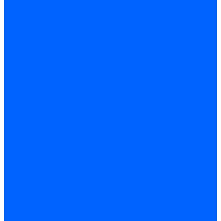
Жидкотопливные электромагнитные клапаны Baltur
Клапаны топливные электромагнитные Weishaupt
Запчасти для топливных клапанов
Запчасти жидкотопливных клапанов Brahma
Запчасти жидкотопливных клапанов Honeywell
Запчасти жидкотопливных клапанов Satronic / Honeywell
Запчасти жидкотопливных клапанов Siemens для горелок
Запчасти жидкотопливных клапанов для горелок Baltur
Комплектующие жидкотопливных клапанов Weishaupt
Электромагнитные Газовые клапаны
Газовые электромагнитные клапаны Dungs
Газовые э/м клапаны Honeywell
Газовые э/м клапаны Brahma
Газовые э/м клапаны Kromschroder
Газовые э/м клапаны Resideo
Газовые э/м клапаны Satronic / Honeywell
Газовые электромагнитные клапаны Baltur
Газовые электромагнитные клапаны Siemens
Клапаны газовые электромагнитные Weishaupt
Запасные части газовых клапанов
Запасные части газовых клапанов Siemens
Запасные части газовых клапанов для горелок Baltur
Запасные части газовых клапанов для горелок Dungs
Блоки контроля герметичности
Блоки контроля герметичности Dungs