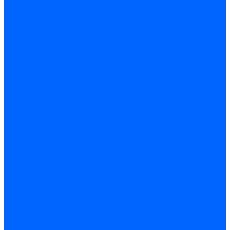
Миниконтакторы FBR
ЖК дисплеи, БУИ для горелок
ЖК дисплеи для горелок Elco
ЖК дисплеи для горелок Ecoflam
ЖК дисплеи для горелок Lamborghini
ЖК дисплеи DUNGS для горелок
Электрокомпоненты Satronic / Honeywell
Электрокомпоненты Baltur
Электрокомпоненты Brahma
Электрокомпоненты Cofi
Электрокомпоненты Dungs
Электрокомпоненты Honeywell
Переключатели потоков Honeywell
Электрокомпоненты Kromschroder
Электрокомпоненты Resideo
Электрокомпоненты Siemens
Электрокомпоненты Weishaupt
Миниконтакторы Weishaupt
ЖК дисплеи, БУИ Weishaupt
Электродвигатели
Электродвигатели для горелок Weishaupt
Электродвигатели для горелок Elco
Электродвигатели для горелок Ecoflam
Электродвигатели для горелок Riello
Электродвигатели для горелок FBR