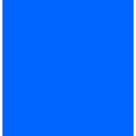
Комплектующие для реле давления
Ниппели
Кабели для реле давления
Фитинги соединительные
Держатели реле давления
Запчасти реле давления Dungs для горелок
Импульсные трубки
Запчасти реле давления Kromschroder
Запчасти реле давления Siemens для горелок
Запчасти реле давления для горелок Baltur
Форсунки
Форсунки Danfoss
Форсунки Fluidics
Форсунки для горелок Weishaupt
Форсунки для горелок Elco
Форсунки для горелок Ecoflam
Форсунки для горелок Riello
Форсунки для горелок F.B.R.
Форсунки CibUnigas
Форсунки Lamborghini
Форсунки Delavan
Форсунки Monarch
Форсунки Steinen
Форсунки для горелок Baltur
Датчики пламени