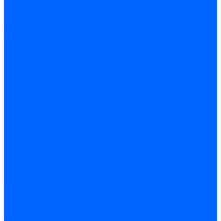
Кабели электродов Honeywell
Кабели электродов Kromschroder
Комплектующие кабелей
Запчасти кабелей розжига и ионизации Baltur
Комплектующие кабелей поджига и ионизации Weishaupt
Сервоприводы
Сервоприводы Siemens
Сервоприводы Weishaupt
Сервоприводы Elco
Сервоприводы Ecoflam
Сервоприводы Riello
Сервоприводы FBR
Сервоприводы Lamborghini
Сервоприводы Baltur
Сервоприводы CibUnigas
Сервоприводы Honeywell
Сервоприводы Dreizler
Сервоприводы Giersch
Сервоприводы Dungs
Сервоприводы Kromschroder
Сервоприводы Satronic / Honeywell
Комплектующие для сервоприводов
Вал воздушной заслонки
Пластина эластичная
Пружины сервоприводов