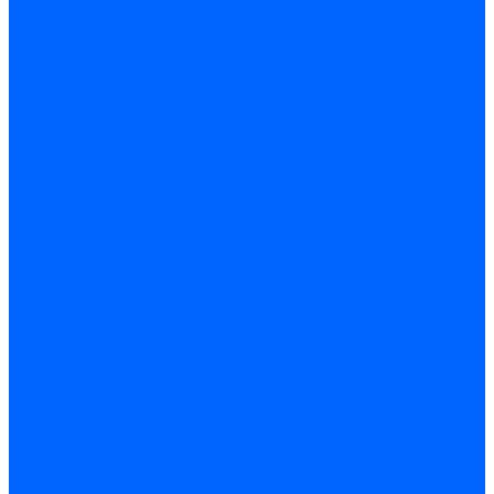
Кабели поджига и ионизации
Кабели поджига и ионизации Weishaupt
Кабели ионизации Weishaupt
Кабели поджига Weishaupt
Комплекты кабелей Weishaupt
Кабели поджига и ионизации Ecoflam
Кабели поджига Ecoflam
Кабели ионизации Ecoflam
Кабели поджига и ионазации FBR
Кабели ионизации FBR
Кабели поджига FBR
Кабели поджига и ионазации Lamborhini
Кабели ионизации Lamborghini
Кабели поджига Lamborghini
Кабели поджига и ионазации Baltur
Кабели ионизации Baltur
Кабели поджига Baltur
Кабели поджига и ионазации CibUnigas
Кабели ионизации CibUnigas
Кабели поджига CibUnigas
Кабели ионизации
Кабели поджига
Кабели в комплекте
Кабели электродов Cofi
Кабели электродов Dungs