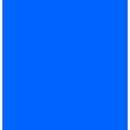
Трансформаторы розжига Satronic / Honeywell
Трансформаторы поджига Siemens
Кабели питания трансформаторов
Запчасти трансформаторов розжига Baltur
Запчасти трансформаторов розжига Brahma
Запчасти трансформаторов розжига Cofi
Запчасти трансформаторов розжига Dungs
Запчасти трансформаторов розжига Honeywell
Запчасти трансформаторов розжига Siemens
Реле давления
Реле давления Weishaupt
Реле давления Dungs
Реле давления Elco
Реле давления Ecoflam
Реле давления Riello
Реле давления FBR
Реле давления Lamborghini
Реле давления Baltur
Реле давления CibUnigas
Реле давления Dreizler
Реле давления Brahma
Реле давления Honeywell
Реле давления Kromschroder
Реле давления Siemens