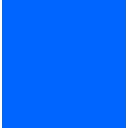
Регуляторы соотношения топливо-воздух
Приводы гидравлические
Регуляторы и сцепления
Шарнирные соединения
Кабели сервопривода
Держатель сервопривода
Шкалы воздушных заслонок
Запасные части сервоприводов и заслонок Siemens для
горелок
Запасные части сервоприводов и заслонок для горелок
Baltur
Запчасти сервоприводов Honeywell
Запчасти сервоприводов Kromschroder
Комплектующие сервоприводов Weishaupt
Заслонки для горелок
Воздушные заслонки Ecoflam
Воздушные заслонки Lamborghini
Заслонки Dungs для горелок
Заслонки Honeywell для горелок
Заслонки Kromschroder для горелок
Заслонки Siemens для горелок
Заслонки воздушные и газовые Weishaupt
Заслонки для горелок Baltur
Электрокомпоненты, ЖК дисплеи, БУИ для горелок
Миниконтакторы для горелок