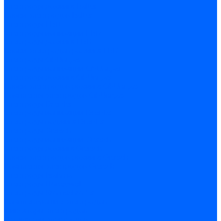
Электроды розжига Baltur
Блоки электродов Baltur
Электроды FBR
Электроды ионизации FBR
Электроды розжига FBR
Блоки электродов розжига FBR
Электроды CibUnigas
Электроды ионизации CibUnigas
Электроды розжига CibUnigas
Блоки электродов розжига CibUnigas
Комплекты электродов CibUnigas
Электроды Dreizler
Электроды ионизации Dreizler
Электроды поджига Dreizler
Электроды Giersch
Электроды ионизации Giersch
Электроды розжига Giersch
Блоки электродов розжига Giersch
Комплекты электродов Giersch
Электроды Brahma
Электроды Honeywell
Электроды Kromschroder
Комплектующие электродов
Фиксаторы электродов
Держатели электродов