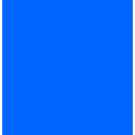
Блоки контроля герметичности Baltur
Блоки контроля герметичности Honeywell
Блоки контроля герметичности Kromschroder
Блоки контроля герметичности Siemens
Жидкотопливные шланги
Жидкотопливные шланги Ecoflam
Жидкотопливные шланги FBR
Жидкотопливные шланги Lamborghini
Жидкотопливные шланги CibUnigas
Шланги жидкотопливные Weishaupt
Газовые подводки
Форсуночные шланги
Жидкотопливные трубки для горелок
Жидкотопливные трубки Weishaupt
Фитинги
Фитинги Ecoflam
Фитинги жидкотопливные Baltur
Манометры
Вакуометры
Термометры
Комплект перехода на сжиженный газ
Датчики температуры и влажности
Датчики влажности и температуры Siemens
Регуляторы давления газа
Регуляторы давления газа Dungs