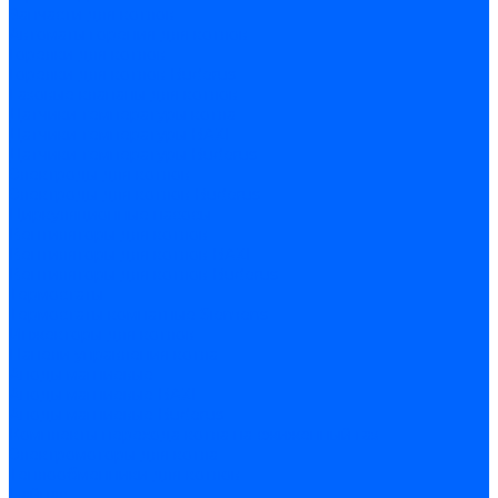
Запчасти для котлов
Автоматы горения для котлов
Горелки для котлов
Горелки для котлов Buderus
Газовые клапаны для котлов
Датчики температуры котла
Датчики температуры BAXI
Датчики температуры Buderus
Электроды для котлов
Электроды для котлов Buderus
Циркуляционные насосы
Вентиляторы для котлов
Вентиляторы для котлов BAXI
Вентиляторы для котлов Buderus
Термостаты
Термостаты комнатные Siemens
Инжекторы для котлов
Панели управления котла
Аноды магниевые
Аноды магниевые BAXI
Аноды магниевые Buderus
Комплекты перехода котла на сжиженный газ
Электромоторы для котла
Теплообменники для котлов
Байпас