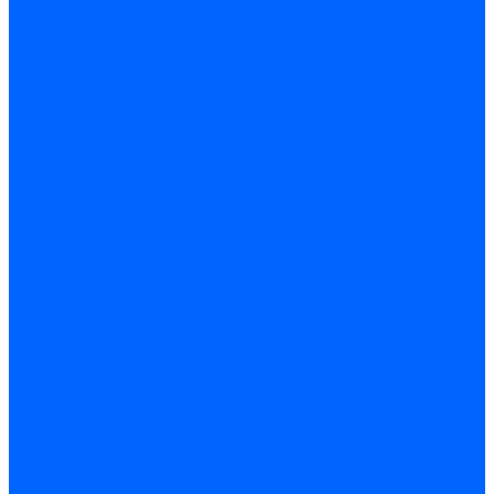
Трубы жаровые Weishaupt
Трубы жаровые Ecoflam
Трубы жаровые FBR
Трубы жаровые Lamborghini
Трубы жаровые Baltur
Жаровые трубы для газовых горелок Baltur
Трубы жаровые CibUnigas
Жаровые трубы Honeywell
Жаровые трубы Kromschroder
Комплектующие жаровых труб
Уравнительные диски
Уравнительные диски Elco
Уравнительные диски Ecoflam
Уравнительные диски Riello
Уравнительные диски FBR
Уравнительные диски Lamborhgini
Завихрители Dreizler
Уравнительные диски Giersch
Диффузоры
Диффузоры Ecoflam
Фланцы
Прокладки фланца
Прокладки фланца Ecoflam
Прокладки фланца FBR
Комплекты удлинения головы сгорания