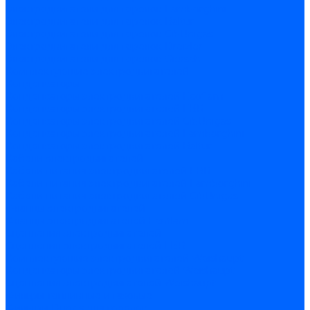
Электродвигатели для горелок Lamborghini
Электродвигатели для горелок Baltur
Электродвигатели для горелок CibUnigas
Электродвигатели для горелок Dreizler
Электродвигатели для горелок Giersch
Комплектующие электродвигателей
Конденсаторы
Конденсаторы электродвигателей Ecoflam
Конденсаторы электродвигателей FBR
Конденсаторы электродвигателей CibUnigas
Конденсаторы электродвигателей Lamborghini
Конденсаторы электродвигателей Baltur
Кабели электродвигателей
Кабели питания электродвигателей FBR
Кабели питания электродвигателей Lamborghini
Кабели питания электродвигателей CibUnigas
Фланцы электродвигателей
Фланцы электродвигателей Ecoflam
Сцепления электродвигателей
Сцепления электродвигателей FBR
Комплектующие электродвигателей Weishaupt
Конденсаторы электродвигателей Weishaupt
Сцепления электродвигателей Weishaupt
Фильры топливные и газовые
Фильтры Dungs для горелок