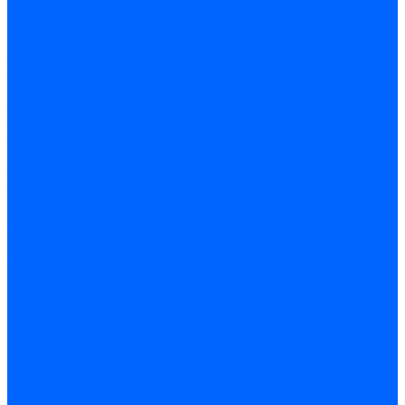
Датчики пламени Siemens
Датчики пламени Ecoflam
Датчики пламени FBR
Датчики пламени Lamborghini
Датчики пламени Baltur
Датчики пламени CibUnigas
Датчики пламени Satronic / Honeywell
Датчики пламени Giersch
Датчики пламени Brahma
Датчики пламени Dungs
Датчики пламени Honeywell
Датчики пламени Kromschroder
Датчики пламени Resideo
Датчики пламени Weishaupt
Комплектующие Датчиков пламени
Запчасти датчиков пламени Siemens для горелок
Кабели дитчиков пламени
Фиксаторы
Запасные части датчиков пламени Satronic / Honeywell
Запасные части датчиков пламени Brahma
Запасные части датчиков пламени Honeywell
Запасные части датчиков пламени Kromschroder
Запасные части датчиков пламени Resideo
Запасные части датчиков пламени для горелок Baltur
Комплектующие датчиков пламени Weishaupt