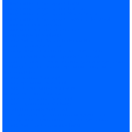
Принадлежности для горелок Baltur
Принадлежности для горелок Delavan
Принадлежности для горелок Kromschroder
Принадлежности для горелок Satronic / Honeywell
Промышленная автоматика
Промышленная автоматика Siemens
Прочие запчасти Weishaupt
Горелки для котлов дизельные и газовые
Газовые горелки для котлов
Одноступенчатые газовые горелки для котлов
Двухступенчатые газовые горелки для котлов
Газовые горелки с механической модуляцией для котлов
Weishaupt горелки: газовые, дизельные, мазутные и
двухтопливные
Горелки газовые Weishaupt
Горелки дизельные Weishaupt
Горелки газодизельные Weishaupt
Горелки мазутные Weishaupt
Горелки газомазутные Weishaupt
Горелки керосиновые Weishaupt
Дизельные горелки для котлов
Двухступенчатые дизельные горелки для котлов
Одноступенчатые дизельные горелки для котлов
Горелки для котлов отопления Baltur
Горелки для котлов отопления Kromschroder