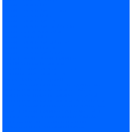
Газовые клапаны Elco
Газовые клапаны для Ecoflam
Газовые клапаны Riello
Газовые клапаны для FBR
Газовые клапаны для Lamborghini
Газовые мультиблоки Baltur
Газовые рампы Baltur
Газовые клапаны для CibUnigas
Газовые клапаны Dreizler
Газовые клапаны для Giersch
Комплектующие газовых клапанов
Фланцы для газовых клапанов
Фланцы газовых клапанов Ecoflam
Фланцы газовых клапанов FBR
Колено газовое для горелки
Запчасти газовых клапанов Dungs для горелок
Запасные части газовых клапанов Brahma
Запасные части газовых клапанов Honeywell
Запасные части газовых клапанов Kromschroder
Запчасти газовых клапанов Siemens для горелок
Запчасти газовых клапанов для горелок Baltur
Комплектующие газовых клапанов Weishaupt
Электромагнитные Топливные клапаны
Жидкотопливные э/м клапаны Brahma