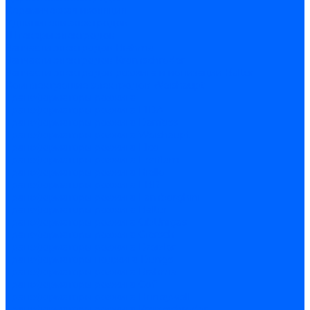
Керамическая изоляция
Удлинители электродов
Штекеры электродов
Запчасти электродов Brahma
Запчасти электродов Kromschroder
Запчасти электродов розжига и ионизации Baltur
Комплектующие электродов Weishaupt
Трансформаторы розжига
Трансформаторы розжига FIDA
Трансформаторы розжига Danfoss
Трансформаторы розжига Weishaupt
Трансформаторы розжига Elco
Трансформаторы розжига Ecoflam
Трансформаторы розжига Riello
Трансформаторы розжига FBR
Трансформаторы розжига Lamborghini
Трансформаторы розжига Baltur
Трансформаторы розжига CibUnigas
Трансформаторы розжига Giersch
Трансформаторы розжига Dreizler
Трансформаторы поджига Dungs
Трансформаторы розжига Brahma
Трансформаторы розжига Cofi
Трансформаторы розжига Honeywell
Трансформаторы розжига Kromschroder