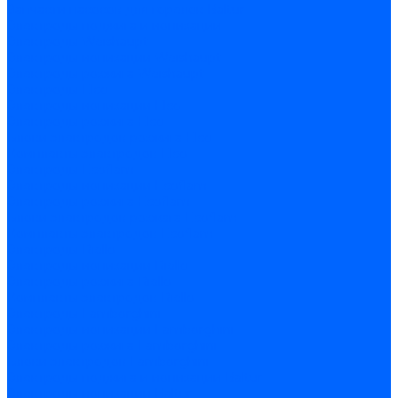
Запчасти насосов для горелок Baltur
Электроды поджига и ионизации
Электроды Weishaupt
Электроды ионизации Weishaupt
Электроды розжига Weishaupt
Электроды Elco
Электроды ионизации Elco
Электроды розжига Elco
Блоки электродов розжига Elco
Комплекты электродов Elco
Электроды Ecoflam
Электроды ионизации Ecoflam
Электроды розжига Ecoflam
Блоки электродов розжага Ecoflam
Комплекты электродов Ecoflam
Электроды Riello
Электроды ионизации Riello
Электроды розжига Riello
Комплекты электродов Riello
Электроды Lamborghini
Электроды ионизации Lamborghini
Электроды розжига Lamborghini
Блоки электродов Lamborghini
Электроды поджига и ионизации Baltur
Электроды ионизации Baltur