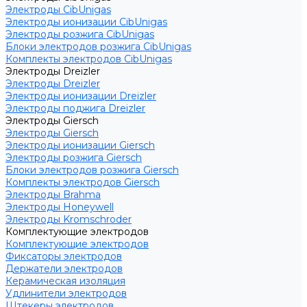
Электроды CibUnigas
Электроды ионизации CibUnigas
Электроды розжига CibUnigas
Блоки электродов розжига CibUnigas
Комплекты электродов CibUnigas
Электроды Dreizler
Электроды Dreizler
Электроды ионизации Dreizler
Электроды поджига Dreizler
Электроды Giersch
Электроды Giersch
Электроды ионизации Giersch
Электроды розжига Giersch
Блоки электродов розжига Giersch
Комплекты электродов Giersch
Электроды Brahma
Электроды Honeywell
Электроды Kromschroder
Комплектующие электродов
Комплектующие электродов
Фиксаторы электродов
Держатели электродов
Керамическая изоляция
Удлинители электродов
Штекеры электродов