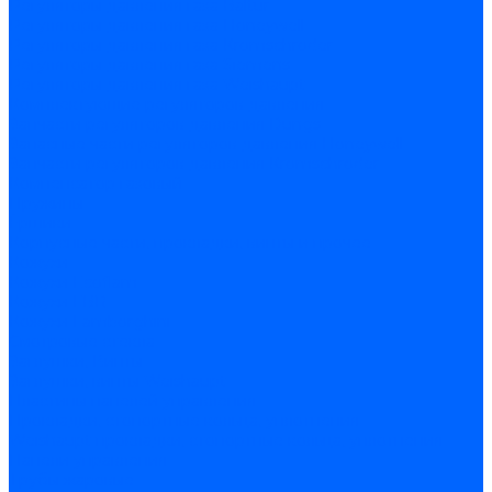
Регуляторы давления газа Baltur
Регуляторы давления газа Honeywell
Регуляторы давления газа Kromschroder
Регуляторы давления газа Siemens
Регуляторы давления газа Weishaupt
Комплектующие регуляторов давления
Запчасти регуляторов давления Dungs
Запасные части регуляторов давления Honeywell
Запчасти регуляторов давления Kromschroder
Компенсатор газовый
Пружины
Ёршики
Корпусные части, прокладки, винты и прочее
Кожухи
Кожухи Ecoflam
Кожухи FBR
Кожухи Lamborghini
Смотровые стекла
Заглушки, Винты
Заглушки, винты Weishaupt
Пластины панелей управления
Прокладки, стопортные кольца, уплотнения
Weishaupt прокладки, стопортные кольца, уплотнения
Панели управления
Трубы жаровые