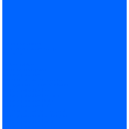
Доставка и оплата
Гарантия и условия возврата
Контакты
...
Каталог товаров
Запчасти для горелок
Блоки управления
Топочные автоматы Siemens
Менеджеры горения Weishaupt
Блоки управления Elco
Блоки управления Ecoflam
Блоки управления Riello
Блоки управления FBR
Топочные автоматы Honeywell
Блоки управления Lamborghini
Блоки управления Baltur
Блоки управления CibUnigas