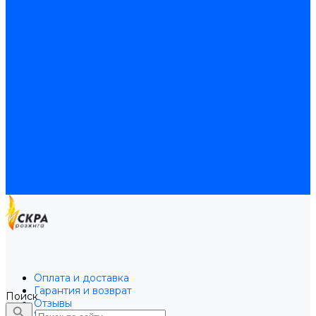
Байпасы BAXI
Кабели для котлов
Трубки соединительные для котлов
Платы электронные для котлов
Прокладки для котлов
Расширительные баки
Расширительные баки BAXI
Расширительные баки Buderus
Прочие запчасти для котлов
Запчасти Honeywell для котлов
Запчасти Resideo для котлов
Запчасти для котлов Brahma
Доставка и оплата
Гарантия и условия возврата
Контакты
Оплата и доставка
Гарантия и возврат
Поиск
Отзывы