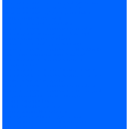
Запчасти жаровых труб Honeywell для горелок
Запчасти жаровых труб Kromschroder
Запчасти жаровых труб для горелок Baltur
Уравнительные диски Baltur
Компоненты газовой трубы Baltur
Компоненты жидкотопливной трубы Baltur
Комплектующие жаровых труб Weishaupt
Уравнительные диски Weishaupt
Компоненты газовой трубы Weishaupt
Компоненты жидкотопливной трубы Weishaupt
Уплотнения головы сгорания Weishaupt
Комплектующие к запорной арматуре
Затворы Siemens
Комплектующие к запорной арматуре Baltur
Комплектующие к запорной арматуре Siemens
Прочие запчасти для горелки
Компоненты жидкотопливной трубы Delavan
Компоненты жидкотопливной трубы Honeywell
Контрольно-измерительные приборы
Датчики давления Dungs
Датчики давления Siemens
Краны и клапаны Kromschroder
Принадлежности Brahma для горелок
Принадлежности Honeywell для горелок
Принадлежности Siemens для горелок