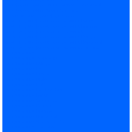
Трансформаторы розжига Satronic / Honeywell
Трансформаторы поджига Siemens
Кабели питания трансформаторов
Запчасти трансформаторов розжига Baltur
Запчасти трансформаторов розжига Brahma
Запчасти трансформаторов розжига Cofi
Запчасти трансформаторов розжига Dungs
Запчасти трансформаторов розжига Honeywell
Запчасти трансформаторов розжига Siemens
Реле давления
Реле давления Weishaupt
Реле давления Dungs
Реле давления Elco
Реле давления Ecoflam
Реле давления Riello
Реле давления FBR
Реле давления Lamborghini
Реле давления Baltur
Реле давления CibUnigas
Реле давления Dreizler
Реле давления Brahma
Реле давления Honeywell
Реле давления Kromschroder
Реле давления Siemens