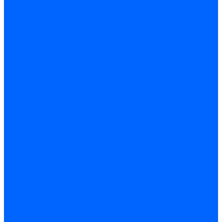
Кабели электродов Honeywell
Кабели электродов Kromschroder
Комплектующие кабелей
Запчасти кабелей розжига и ионизации Baltur
Комплектующие кабелей поджига и ионизации Weishaupt
Сервоприводы
Сервоприводы Siemens
Сервоприводы Weishaupt
Сервоприводы Elco
Сервоприводы Ecoflam
Сервоприводы Riello
Сервоприводы FBR
Сервоприводы Lamborghini
Сервоприводы Baltur
Сервоприводы CibUnigas
Сервоприводы Honeywell
Сервоприводы Dreizler
Сервоприводы Giersch
Сервоприводы Dungs
Сервоприводы Kromschroder
Сервоприводы Satronic / Honeywell
Комплектующие для сервоприводов
Вал воздушной заслонки
Пластина эластичная
Пружины сервоприводов