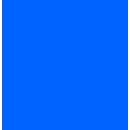
Запчасти насосов для горелок Baltur
Электроды поджига и ионизации
Электроды Weishaupt
Электроды ионизации Weishaupt
Электроды розжига Weishaupt
Электроды Elco
Электроды ионизации Elco
Электроды розжига Elco
Блоки электродов розжига Elco
Комплекты электродов Elco
Электроды Ecoflam
Электроды ионизации Ecoflam
Электроды розжига Ecoflam
Блоки электродов розжага Ecoflam
Комплекты электродов Ecoflam
Электроды Riello
Электроды ионизации Riello
Электроды розжига Riello
Комплекты электродов Riello
Электроды Lamborghini
Электроды ионизации Lamborghini
Электроды розжига Lamborghini
Блоки электродов Lamborghini
Электроды поджига и ионизации Baltur
Электроды ионизации Baltur