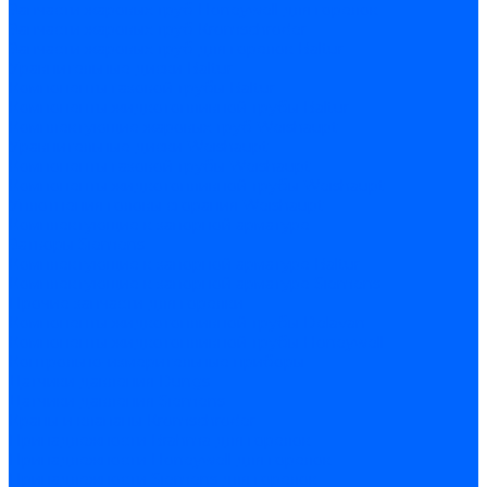
Запчасти жаровых труб Honeywell для горелок
Запчасти жаровых труб Kromschroder
Запчасти жаровых труб для горелок Baltur
Уравнительные диски Baltur
Компоненты газовой трубы Baltur
Компоненты жидкотопливной трубы Baltur
Комплектующие жаровых труб Weishaupt
Уравнительные диски Weishaupt
Компоненты газовой трубы Weishaupt
Компоненты жидкотопливной трубы Weishaupt
Уплотнения головы сгорания Weishaupt
Комплектующие к запорной арматуре
Затворы Siemens
Комплектующие к запорной арматуре Baltur
Комплектующие к запорной арматуре Siemens
Прочие запчасти для горелки
Компоненты жидкотопливной трубы Delavan
Компоненты жидкотопливной трубы Honeywell
Контрольно-измерительные приборы
Датчики давления Dungs
Датчики давления Siemens
Краны и клапаны Kromschroder
Принадлежности Brahma для горелок
Принадлежности Honeywell для горелок
Принадлежности Siemens для горелок