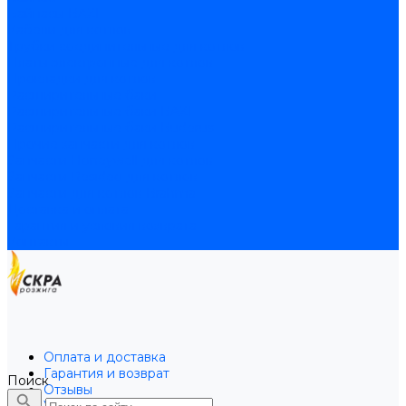
Байпасы BAXI
Кабели для котлов
Трубки соединительные для котлов
Платы электронные для котлов
Прокладки для котлов
Расширительные баки
Расширительные баки BAXI
Расширительные баки Buderus
Прочие запчасти для котлов
Запчасти Honeywell для котлов
Запчасти Resideo для котлов
Запчасти для котлов Brahma
Доставка и оплата
Гарантия и условия возврата
Контакты
Оплата и доставка
Гарантия и возврат
Поиск
Отзывы