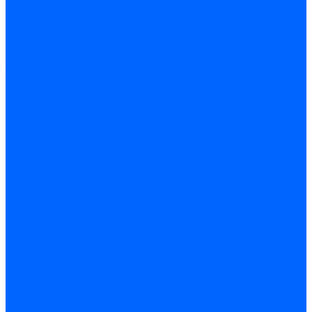
Жидкотопливные электромагнитные клапаны Baltur
Клапаны топливные электромагнитные Weishaupt
Запчасти для топливных клапанов
Запчасти жидкотопливных клапанов Brahma
Запчасти жидкотопливных клапанов Honeywell
Запчасти жидкотопливных клапанов Satronic / Honeywell
Запчасти жидкотопливных клапанов Siemens для горелок
Запчасти жидкотопливных клапанов для горелок Baltur
Комплектующие жидкотопливных клапанов Weishaupt
Электромагнитные Газовые клапаны
Газовые электромагнитные клапаны Dungs
Газовые э/м клапаны Honeywell
Газовые э/м клапаны Brahma
Газовые э/м клапаны Kromschroder
Газовые э/м клапаны Resideo
Газовые э/м клапаны Satronic / Honeywell
Газовые электромагнитные клапаны Baltur
Газовые электромагнитные клапаны Siemens
Клапаны газовые электромагнитные Weishaupt
Запасные части газовых клапанов
Запасные части газовых клапанов Siemens
Запасные части газовых клапанов для горелок Baltur
Запасные части газовых клапанов для горелок Dungs
Блоки контроля герметичности
Блоки контроля герметичности Dungs