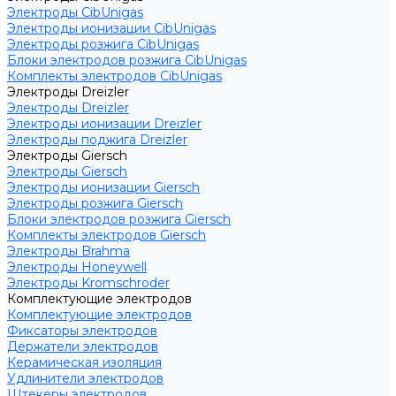
Электроды CibUnigas
Электроды ионизации CibUnigas
Электроды розжига CibUnigas
Блоки электродов розжига CibUnigas
Комплекты электродов CibUnigas
Электроды Dreizler
Электроды Dreizler
Электроды ионизации Dreizler
Электроды поджига Dreizler
Электроды Giersch
Электроды Giersch
Электроды ионизации Giersch
Электроды розжига Giersch
Блоки электродов розжига Giersch
Комплекты электродов Giersch
Электроды Brahma
Электроды Honeywell
Электроды Kromschroder
Комплектующие электродов
Комплектующие электродов
Фиксаторы электродов
Держатели электродов
Керамическая изоляция
Удлинители электродов
Штекеры электродов