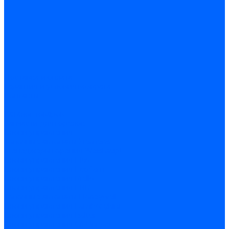
Доставка и оплата
Гарантия и условия возврата
Контакты
...
Каталог товаров
Запчасти для горелок
Блоки управления
Топочные автоматы Siemens
Менеджеры горения Weishaupt
Блоки управления Elco
Блоки управления Ecoflam
Блоки управления Riello
Блоки управления FBR
Топочные автоматы Honeywell
Блоки управления Lamborghini
Блоки управления Baltur
Блоки управления CibUnigas