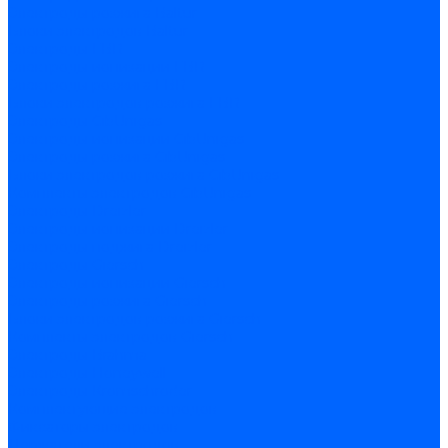
Электроды розжига Baltur
Блоки электродов Baltur
Электроды FBR
Электроды ионизации FBR
Электроды розжига FBR
Блоки электродов розжига FBR
Электроды CibUnigas
Электроды ионизации CibUnigas
Электроды розжига CibUnigas
Блоки электродов розжига CibUnigas
Комплекты электродов CibUnigas
Электроды Dreizler
Электроды ионизации Dreizler
Электроды поджига Dreizler
Электроды Giersch
Электроды ионизации Giersch
Электроды розжига Giersch
Блоки электродов розжига Giersch
Комплекты электродов Giersch
Электроды Brahma
Электроды Honeywell
Электроды Kromschroder
Комплектующие электродов
Фиксаторы электродов
Держатели электродов