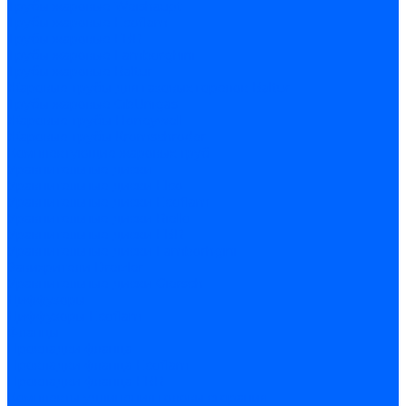
Трубы жаровые Weishaupt
Трубы жаровые Ecoflam
Трубы жаровые FBR
Трубы жаровые Lamborghini
Трубы жаровые Baltur
Жаровые трубы для газовых горелок Baltur
Трубы жаровые CibUnigas
Жаровые трубы Honeywell
Жаровые трубы Kromschroder
Комплектующие жаровых труб
Уравнительные диски
Уравнительные диски Elco
Уравнительные диски Ecoflam
Уравнительные диски Riello
Уравнительные диски FBR
Уравнительные диски Lamborhgini
Завихрители Dreizler
Уравнительные диски Giersch
Диффузоры
Диффузоры Ecoflam
Фланцы
Прокладки фланца
Прокладки фланца Ecoflam
Прокладки фланца FBR
Комплекты удлинения головы сгорания