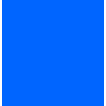
Комплектующие для реле давления
Ниппели
Кабели для реле давления
Фитинги соединительные
Держатели реле давления
Запчасти реле давления Dungs для горелок
Импульсные трубки
Запчасти реле давления Kromschroder
Запчасти реле давления Siemens для горелок
Запчасти реле давления для горелок Baltur
Форсунки
Форсунки Danfoss
Форсунки Fluidics
Форсунки для горелок Weishaupt
Форсунки для горелок Elco
Форсунки для горелок Ecoflam
Форсунки для горелок Riello
Форсунки для горелок F.B.R.
Форсунки CibUnigas
Форсунки Lamborghini
Форсунки Delavan
Форсунки Monarch
Форсунки Steinen
Форсунки для горелок Baltur
Датчики пламени