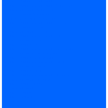
Кабели поджига и ионизации
Кабели поджига и ионизации Weishaupt
Кабели ионизации Weishaupt
Кабели поджига Weishaupt
Комплекты кабелей Weishaupt
Кабели поджига и ионизации Ecoflam
Кабели поджига Ecoflam
Кабели ионизации Ecoflam
Кабели поджига и ионазации FBR
Кабели ионизации FBR
Кабели поджига FBR
Кабели поджига и ионазации Lamborhini
Кабели ионизации Lamborghini
Кабели поджига Lamborghini
Кабели поджига и ионазации Baltur
Кабели ионизации Baltur
Кабели поджига Baltur
Кабели поджига и ионазации CibUnigas
Кабели ионизации CibUnigas
Кабели поджига CibUnigas
Кабели ионизации
Кабели поджига
Кабели в комплекте
Кабели электродов Cofi
Кабели электродов Dungs