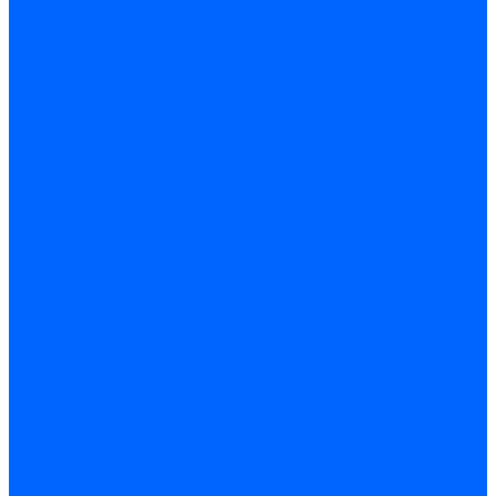
Датчики пламени Siemens
Датчики пламени Ecoflam
Датчики пламени FBR
Датчики пламени Lamborghini
Датчики пламени Baltur
Датчики пламени CibUnigas
Датчики пламени Satronic / Honeywell
Датчики пламени Giersch
Датчики пламени Brahma
Датчики пламени Dungs
Датчики пламени Honeywell
Датчики пламени Kromschroder
Датчики пламени Resideo
Датчики пламени Weishaupt
Комплектующие Датчиков пламени
Запчасти датчиков пламени Siemens для горелок
Кабели дитчиков пламени
Фиксаторы
Запасные части датчиков пламени Satronic / Honeywell
Запасные части датчиков пламени Brahma
Запасные части датчиков пламени Honeywell
Запасные части датчиков пламени Kromschroder
Запасные части датчиков пламени Resideo
Запасные части датчиков пламени для горелок Baltur
Комплектующие датчиков пламени Weishaupt