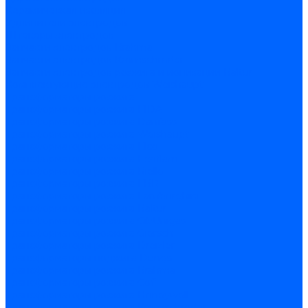
Керамическая изоляция
Удлинители электродов
Штекеры электродов
Запчасти электродов Brahma
Запчасти электродов Kromschroder
Запчасти электродов розжига и ионизации Baltur
Комплектующие электродов Weishaupt
Трансформаторы розжига
Трансформаторы розжига FIDA
Трансформаторы розжига Danfoss
Трансформаторы розжига Weishaupt
Трансформаторы розжига Elco
Трансформаторы розжига Ecoflam
Трансформаторы розжига Riello
Трансформаторы розжига FBR
Трансформаторы розжига Lamborghini
Трансформаторы розжига Baltur
Трансформаторы розжига CibUnigas
Трансформаторы розжига Giersch
Трансформаторы розжига Dreizler
Трансформаторы поджига Dungs
Трансформаторы розжига Brahma
Трансформаторы розжига Cofi
Трансформаторы розжига Honeywell
Трансформаторы розжига Kromschroder