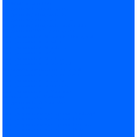
Миниконтакторы FBR
ЖК дисплеи, БУИ для горелок
ЖК дисплеи для горелок Elco
ЖК дисплеи для горелок Ecoflam
ЖК дисплеи для горелок Lamborghini
ЖК дисплеи DUNGS для горелок
Электрокомпоненты Satronic / Honeywell
Электрокомпоненты Baltur
Электрокомпоненты Brahma
Электрокомпоненты Cofi
Электрокомпоненты Dungs
Электрокомпоненты Honeywell
Переключатели потоков Honeywell
Электрокомпоненты Kromschroder
Электрокомпоненты Resideo
Электрокомпоненты Siemens
Электрокомпоненты Weishaupt
Миниконтакторы Weishaupt
ЖК дисплеи, БУИ Weishaupt
Электродвигатели
Электродвигатели для горелок Weishaupt
Электродвигатели для горелок Elco
Электродвигатели для горелок Ecoflam
Электродвигатели для горелок Riello
Электродвигатели для горелок FBR