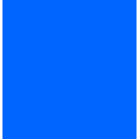
Регуляторы давления газа Baltur
Регуляторы давления газа Honeywell
Регуляторы давления газа Kromschroder
Регуляторы давления газа Siemens
Регуляторы давления газа Weishaupt
Комплектующие регуляторов давления
Запчасти регуляторов давления Dungs
Запасные части регуляторов давления Honeywell
Запчасти регуляторов давления Kromschroder
Компенсатор газовый
Пружины
Ёршики
Корпусные части, прокладки, винты и прочее
Кожухи
Кожухи Ecoflam
Кожухи FBR
Кожухи Lamborghini
Смотровые стекла
Заглушки, Винты
Заглушки, винты Weishaupt
Пластины панелей управления
Прокладки, стопортные кольца, уплотнения
Weishaupt прокладки, стопортные кольца, уплотнения
Панели управления
Трубы жаровые