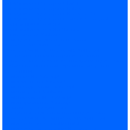
Принадлежности для горелок Baltur
Принадлежности для горелок Delavan
Принадлежности для горелок Kromschroder
Принадлежности для горелок Satronic / Honeywell
Промышленная автоматика
Промышленная автоматика Siemens
Прочие запчасти Weishaupt
Горелки для котлов дизельные и газовые
Газовые горелки для котлов
Одноступенчатые газовые горелки для котлов
Двухступенчатые газовые горелки для котлов
Газовые горелки с механической модуляцией для котлов
Weishaupt горелки: газовые, дизельные, мазутные и
двухтопливные
Горелки газовые Weishaupt
Горелки дизельные Weishaupt
Горелки газодизельные Weishaupt
Горелки мазутные Weishaupt
Горелки газомазутные Weishaupt
Горелки керосиновые Weishaupt
Дизельные горелки для котлов
Двухступенчатые дизельные горелки для котлов
Одноступенчатые дизельные горелки для котлов
Горелки для котлов отопления Baltur
Горелки для котлов отопления Kromschroder