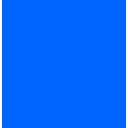
Блоки контроля герметичности Baltur
Блоки контроля герметичности Honeywell
Блоки контроля герметичности Kromschroder
Блоки контроля герметичности Siemens
Жидкотопливные шланги
Жидкотопливные шланги Ecoflam
Жидкотопливные шланги FBR
Жидкотопливные шланги Lamborghini
Жидкотопливные шланги CibUnigas
Шланги жидкотопливные Weishaupt
Газовые подводки
Форсуночные шланги
Жидкотопливные трубки для горелок
Жидкотопливные трубки Weishaupt
Фитинги
Фитинги Ecoflam
Фитинги жидкотопливные Baltur
Манометры
Вакуометры
Термометры
Комплект перехода на сжиженный газ
Датчики температуры и влажности
Датчики влажности и температуры Siemens
Регуляторы давления газа
Регуляторы давления газа Dungs