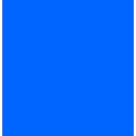
Газовые клапаны Elco
Газовые клапаны для Ecoflam
Газовые клапаны Riello
Газовые клапаны для FBR
Газовые клапаны для Lamborghini
Газовые мультиблоки Baltur
Газовые рампы Baltur
Газовые клапаны для CibUnigas
Газовые клапаны Dreizler
Газовые клапаны для Giersch
Комплектующие газовых клапанов
Фланцы для газовых клапанов
Фланцы газовых клапанов Ecoflam
Фланцы газовых клапанов FBR
Колено газовое для горелки
Запчасти газовых клапанов Dungs для горелок
Запасные части газовых клапанов Brahma
Запасные части газовых клапанов Honeywell
Запасные части газовых клапанов Kromschroder
Запчасти газовых клапанов Siemens для горелок
Запчасти газовых клапанов для горелок Baltur
Комплектующие газовых клапанов Weishaupt
Электромагнитные Топливные клапаны
Жидкотопливные э/м клапаны Brahma