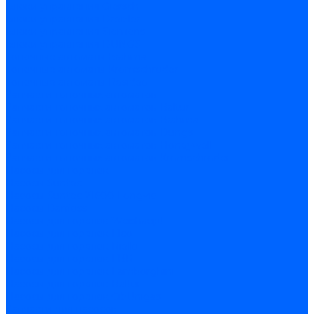
Блоки управления Giersch
Блоки управления Dreizler
Блоки управления Siemens
Блоки управления DUNGS
Топочные автоматы Brahma
Топочные автоматы Kromschroder
Топочные автоматы Resideo
Запчасти топочных автоматов
Запчасти топочных автоматов Baltur
Запчасти топочных автоматов Brahma
Запчасти топочных автоматов Dungs
Запчасти топочных автоматов Honeywell
Запчасти топочных автоматов Kromschroder
Насосы для горелок
Насосы Suntec
Насосы Suntec 21600 Longvic
Насосы Danfoss
Насосы для горелок Weishaupt
Насосы для горелок Elco
Насосы для горелок Riello
Насосы для горелок FBR
Насосы для горелок Lamborghini
Насосы для горелок Baltur
Насосы для горелок CibUnigas
Запчасти для насосов