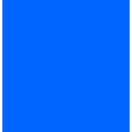
Регуляторы соотношения топливо-воздух
Приводы гидравлические
Регуляторы и сцепления
Шарнирные соединения
Кабели сервопривода
Держатель сервопривода
Шкалы воздушных заслонок
Запасные части сервоприводов и заслонок Siemens для
горелок
Запасные части сервоприводов и заслонок для горелок
Baltur
Запчасти сервоприводов Honeywell
Запчасти сервоприводов Kromschroder
Комплектующие сервоприводов Weishaupt
Заслонки для горелок
Воздушные заслонки Ecoflam
Воздушные заслонки Lamborghini
Заслонки Dungs для горелок
Заслонки Honeywell для горелок
Заслонки Kromschroder для горелок
Заслонки Siemens для горелок
Заслонки воздушные и газовые Weishaupt
Заслонки для горелок Baltur
Электрокомпоненты, ЖК дисплеи, БУИ для горелок
Миниконтакторы для горелок