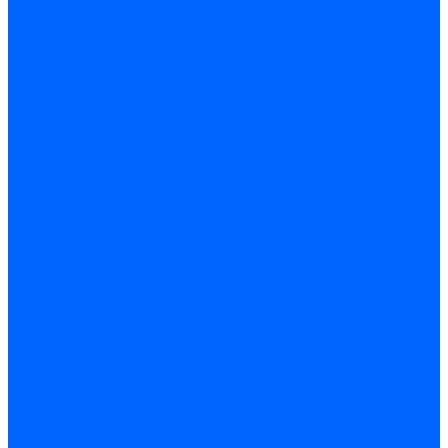
Запчасти для котлов
Автоматы горения для котлов
Горелки для котлов
Горелки для котлов Buderus
Газовые клапаны для котлов
Датчики температуры котла
Датчики температуры BAXI
Датчики температуры Buderus
Электроды для котлов
Электроды для котлов Buderus
Циркуляционные насосы
Вентиляторы для котлов
Вентиляторы для котлов BAXI
Вентиляторы для котлов Buderus
Термостаты
Термостаты комнатные Siemens
Инжекторы для котлов
Панели управления котла
Аноды магниевые
Аноды магниевые BAXI
Аноды магниевые Buderus
Комплекты перехода котла на сжиженный газ
Электромоторы для котла
Теплообменники для котлов
Байпас