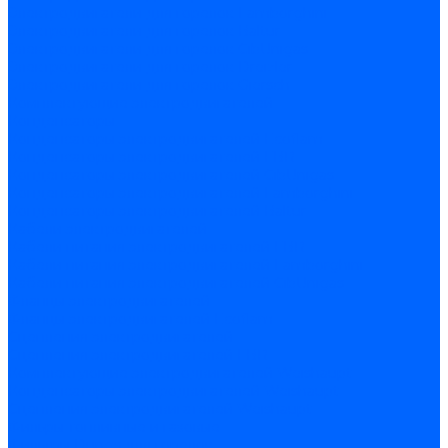
Электродвигатели для горелок Lamborghini
Электродвигатели для горелок Baltur
Электродвигатели для горелок CibUnigas
Электродвигатели для горелок Dreizler
Электродвигатели для горелок Giersch
Комплектующие электродвигателей
Конденсаторы
Конденсаторы электродвигателей Ecoflam
Конденсаторы электродвигателей FBR
Конденсаторы электродвигателей CibUnigas
Конденсаторы электродвигателей Lamborghini
Конденсаторы электродвигателей Baltur
Кабели электродвигателей
Кабели питания электродвигателей FBR
Кабели питания электродвигателей Lamborghini
Кабели питания электродвигателей CibUnigas
Фланцы электродвигателей
Фланцы электродвигателей Ecoflam
Сцепления электродвигателей
Сцепления электродвигателей FBR
Комплектующие электродвигателей Weishaupt
Конденсаторы электродвигателей Weishaupt
Сцепления электродвигателей Weishaupt
Фильры топливные и газовые
Фильтры Dungs для горелок