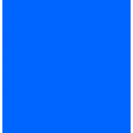
Фильтры для горелок Baltur
Запчасти фильтров Baltur
Комплектующие для фильров
Фильтрующие элементы
Запчасти фильтров Kromschroder
Запчасти фильтров для горелок Baltur
Принадлежности Dungs для горелок
Фильтры Honeywell для горелок
Фильтры Kromschroder для горелок
Вентиляторы
Вентиляторы для горелок Ecoflam
Вентиляторы для горелок FBR
Вентиляторы для горелок Lamborghini
Вентиляторы для горелок Baltur
Вентиляторы для горелок CibUnigas
Вентиляторы для горелок Giersch
Крыльчатки вентиляторов Weishaupt
Корпус вентилятора и воздухозаборный короб
Направляющие всасываемого воздуха
Звукоизоляции
Газовые клапаны, мультиблоки и рампы
Газовые мультиблоки Dungs
Газовые рампы Dungs
Газовые клапаны для Weishaupt
Рампы газовые Weishaupt