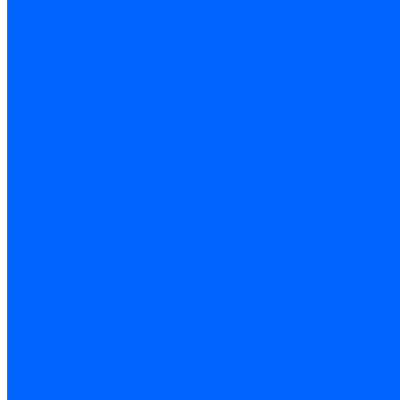
Доставка и оплата
Гарантия и условия возврата
Контакты
...
Каталог товаров
Запчасти для горелок
Блоки управления
Топочные автоматы Siemens
Менеджеры горения Weishaupt
Блоки управления Elco
Блоки управления Ecoflam
Блоки управления Riello
Блоки управления FBR
Топочные автоматы Honeywell
Блоки управления Lamborghini
Блоки управления Baltur
Блоки управления CibUnigas