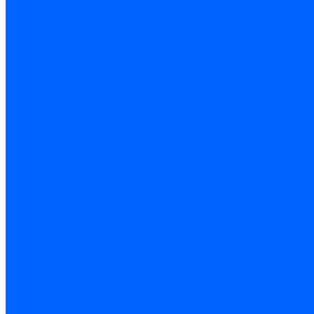
Электроды розжига Baltur
Блоки электродов Baltur
Электроды FBR
Электроды ионизации FBR
Электроды розжига FBR
Блоки электродов розжига FBR
Электроды CibUnigas
Электроды ионизации CibUnigas
Электроды розжига CibUnigas
Блоки электродов розжига CibUnigas
Комплекты электродов CibUnigas
Электроды Dreizler
Электроды ионизации Dreizler
Электроды поджига Dreizler
Электроды Giersch
Электроды ионизации Giersch
Электроды розжига Giersch
Блоки электродов розжига Giersch
Комплекты электродов Giersch
Электроды Brahma
Электроды Honeywell
Электроды Kromschroder
Комплектующие электродов
Фиксаторы электродов
Держатели электродов