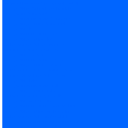
Запчасти насосов для горелок Baltur
Электроды поджига и ионизации
Электроды Weishaupt
Электроды ионизации Weishaupt
Электроды розжига Weishaupt
Электроды Elco
Электроды ионизации Elco
Электроды розжига Elco
Блоки электродов розжига Elco
Комплекты электродов Elco
Электроды Ecoflam
Электроды ионизации Ecoflam
Электроды розжига Ecoflam
Блоки электродов розжага Ecoflam
Комплекты электродов Ecoflam
Электроды Riello
Электроды ионизации Riello
Электроды розжига Riello
Комплекты электродов Riello
Электроды Lamborghini
Электроды ионизации Lamborghini
Электроды розжига Lamborghini
Блоки электродов Lamborghini
Электроды поджига и ионизации Baltur
Электроды ионизации Baltur