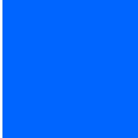
Блоки управления Giersch
Блоки управления Dreizler
Блоки управления Siemens
Блоки управления DUNGS
Топочные автоматы Brahma
Топочные автоматы Kromschroder
Топочные автоматы Resideo
Запчасти топочных автоматов
Запчасти топочных автоматов Baltur
Запчасти топочных автоматов Brahma
Запчасти топочных автоматов Dungs
Запчасти топочных автоматов Honeywell
Запчасти топочных автоматов Kromschroder
Насосы для горелок
Насосы Suntec
Насосы Suntec 21600 Longvic
Насосы Danfoss
Насосы для горелок Weishaupt
Насосы для горелок Elco
Насосы для горелок Riello
Насосы для горелок FBR
Насосы для горелок Lamborghini
Насосы для горелок Baltur
Насосы для горелок CibUnigas
Запчасти для насосов