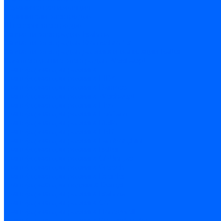
Керамическая изоляция
Удлинители электродов
Штекеры электродов
Запчасти электродов Brahma
Запчасти электродов Kromschroder
Запчасти электродов розжига и ионизации Baltur
Комплектующие электродов Weishaupt
Трансформаторы розжига
Трансформаторы розжига FIDA
Трансформаторы розжига Danfoss
Трансформаторы розжига Weishaupt
Трансформаторы розжига Elco
Трансформаторы розжига Ecoflam
Трансформаторы розжига Riello
Трансформаторы розжига FBR
Трансформаторы розжига Lamborghini
Трансформаторы розжига Baltur
Трансформаторы розжига CibUnigas
Трансформаторы розжига Giersch
Трансформаторы розжига Dreizler
Трансформаторы поджига Dungs
Трансформаторы розжига Brahma
Трансформаторы розжига Cofi
Трансформаторы розжига Honeywell
Трансформаторы розжига Kromschroder