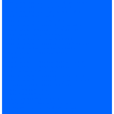
Запчасти жаровых труб Honeywell для горелок
Запчасти жаровых труб Kromschroder
Запчасти жаровых труб для горелок Baltur
Уравнительные диски Baltur
Компоненты газовой трубы Baltur
Компоненты жидкотопливной трубы Baltur
Комплектующие жаровых труб Weishaupt
Уравнительные диски Weishaupt
Компоненты газовой трубы Weishaupt
Компоненты жидкотопливной трубы Weishaupt
Уплотнения головы сгорания Weishaupt
Комплектующие к запорной арматуре
Затворы Siemens
Комплектующие к запорной арматуре Baltur
Комплектующие к запорной арматуре Siemens
Прочие запчасти для горелки
Компоненты жидкотопливной трубы Delavan
Компоненты жидкотопливной трубы Honeywell
Контрольно-измерительные приборы
Датчики давления Dungs
Датчики давления Siemens
Краны и клапаны Kromschroder
Принадлежности Brahma для горелок
Принадлежности Honeywell для горелок
Принадлежности Siemens для горелок