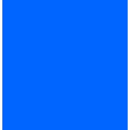
Доставка и оплата
Гарантия и условия возврата
Контакты
...
Каталог товаров
Запчасти для горелок
Блоки управления
Топочные автоматы Siemens
Менеджеры горения Weishaupt
Блоки управления Elco
Блоки управления Ecoflam
Блоки управления Riello
Блоки управления FBR
Топочные автоматы Honeywell
Блоки управления Lamborghini
Блоки управления Baltur
Блоки управления CibUnigas