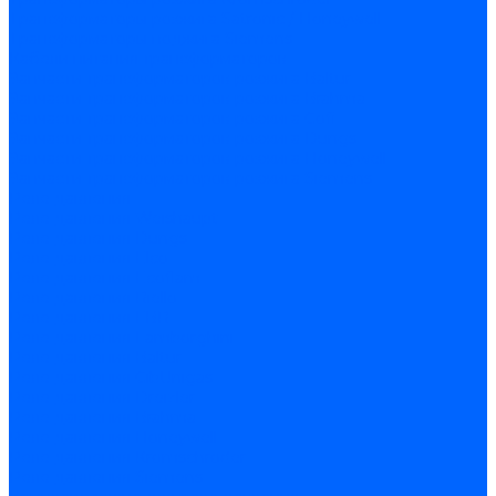
Трансформаторы розжига Satronic / Honeywell
Трансформаторы поджига Siemens
Кабели питания трансформаторов
Запчасти трансформаторов розжига Baltur
Запчасти трансформаторов розжига Brahma
Запчасти трансформаторов розжига Cofi
Запчасти трансформаторов розжига Dungs
Запчасти трансформаторов розжига Honeywell
Запчасти трансформаторов розжига Siemens
Реле давления
Реле давления Weishaupt
Реле давления Dungs
Реле давления Elco
Реле давления Ecoflam
Реле давления Riello
Реле давления FBR
Реле давления Lamborghini
Реле давления Baltur
Реле давления CibUnigas
Реле давления Dreizler
Реле давления Brahma
Реле давления Honeywell
Реле давления Kromschroder
Реле давления Siemens