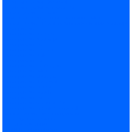
Кабели электродов Honeywell
Кабели электродов Kromschroder
Комплектующие кабелей
Запчасти кабелей розжига и ионизации Baltur
Комплектующие кабелей поджига и ионизации Weishaupt
Сервоприводы
Сервоприводы Siemens
Сервоприводы Weishaupt
Сервоприводы Elco
Сервоприводы Ecoflam
Сервоприводы Riello
Сервоприводы FBR
Сервоприводы Lamborghini
Сервоприводы Baltur
Сервоприводы CibUnigas
Сервоприводы Honeywell
Сервоприводы Dreizler
Сервоприводы Giersch
Сервоприводы Dungs
Сервоприводы Kromschroder
Сервоприводы Satronic / Honeywell
Комплектующие для сервоприводов
Вал воздушной заслонки
Пластина эластичная
Пружины сервоприводов