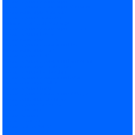
Кабели поджига и ионизации
Кабели поджига и ионизации Weishaupt
Кабели ионизации Weishaupt
Кабели поджига Weishaupt
Комплекты кабелей Weishaupt
Кабели поджига и ионизации Ecoflam
Кабели поджига Ecoflam
Кабели ионизации Ecoflam
Кабели поджига и ионазации FBR
Кабели ионизации FBR
Кабели поджига FBR
Кабели поджига и ионазации Lamborhini
Кабели ионизации Lamborghini
Кабели поджига Lamborghini
Кабели поджига и ионазации Baltur
Кабели ионизации Baltur
Кабели поджига Baltur
Кабели поджига и ионазации CibUnigas
Кабели ионизации CibUnigas
Кабели поджига CibUnigas
Кабели ионизации
Кабели поджига
Кабели в комплекте
Кабели электродов Cofi
Кабели электродов Dungs