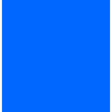
Жидкотопливные электромагнитные клапаны Baltur
Клапаны топливные электромагнитные Weishaupt
Запчасти для топливных клапанов
Запчасти жидкотопливных клапанов Brahma
Запчасти жидкотопливных клапанов Honeywell
Запчасти жидкотопливных клапанов Satronic / Honeywell
Запчасти жидкотопливных клапанов Siemens для горелок
Запчасти жидкотопливных клапанов для горелок Baltur
Комплектующие жидкотопливных клапанов Weishaupt
Электромагнитные Газовые клапаны
Газовые электромагнитные клапаны Dungs
Газовые э/м клапаны Honeywell
Газовые э/м клапаны Brahma
Газовые э/м клапаны Kromschroder
Газовые э/м клапаны Resideo
Газовые э/м клапаны Satronic / Honeywell
Газовые электромагнитные клапаны Baltur
Газовые электромагнитные клапаны Siemens
Клапаны газовые электромагнитные Weishaupt
Запасные части газовых клапанов
Запасные части газовых клапанов Siemens
Запасные части газовых клапанов для горелок Baltur
Запасные части газовых клапанов для горелок Dungs
Блоки контроля герметичности
Блоки контроля герметичности Dungs