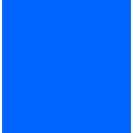
Запчасти для котлов
Автоматы горения для котлов
Горелки для котлов
Горелки для котлов Buderus
Газовые клапаны для котлов
Датчики температуры котла
Датчики температуры BAXI
Датчики температуры Buderus
Электроды для котлов
Электроды для котлов Buderus
Циркуляционные насосы
Вентиляторы для котлов
Вентиляторы для котлов BAXI
Вентиляторы для котлов Buderus
Термостаты
Термостаты комнатные Siemens
Инжекторы для котлов
Панели управления котла
Аноды магниевые
Аноды магниевые BAXI
Аноды магниевые Buderus
Комплекты перехода котла на сжиженный газ
Электромоторы для котла
Теплообменники для котлов
Байпас