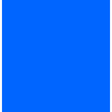
Регуляторы давления газа Baltur
Регуляторы давления газа Honeywell
Регуляторы давления газа Kromschroder
Регуляторы давления газа Siemens
Регуляторы давления газа Weishaupt
Комплектующие регуляторов давления
Запчасти регуляторов давления Dungs
Запасные части регуляторов давления Honeywell
Запчасти регуляторов давления Kromschroder
Компенсатор газовый
Пружины
Ёршики
Корпусные части, прокладки, винты и прочее
Кожухи
Кожухи Ecoflam
Кожухи FBR
Кожухи Lamborghini
Смотровые стекла
Заглушки, Винты
Заглушки, винты Weishaupt
Пластины панелей управления
Прокладки, стопортные кольца, уплотнения
Weishaupt прокладки, стопортные кольца, уплотнения
Панели управления
Трубы жаровые