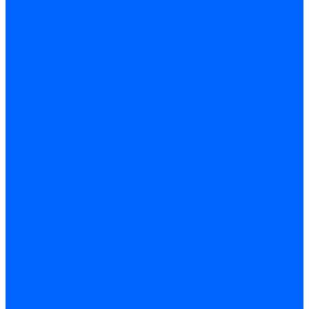
Запчасти насосов для горелок Baltur
Электроды поджига и ионизации
Электроды Weishaupt
Электроды ионизации Weishaupt
Электроды розжига Weishaupt
Электроды Elco
Электроды ионизации Elco
Электроды розжига Elco
Блоки электродов розжига Elco
Комплекты электродов Elco
Электроды Ecoflam
Электроды ионизации Ecoflam
Электроды розжига Ecoflam
Блоки электродов розжага Ecoflam
Комплекты электродов Ecoflam
Электроды Riello
Электроды ионизации Riello
Электроды розжига Riello
Комплекты электродов Riello
Электроды Lamborghini
Электроды ионизации Lamborghini
Электроды розжига Lamborghini
Блоки электродов Lamborghini
Электроды поджига и ионизации Baltur
Электроды ионизации Baltur