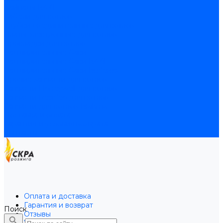
Байпасы BAXI
Кабели для котлов
Трубки соединительные для котлов
Платы электронные для котлов
Прокладки для котлов
Расширительные баки
Расширительные баки BAXI
Расширительные баки Buderus
Прочие запчасти для котлов
Запчасти Honeywell для котлов
Запчасти Resideo для котлов
Запчасти для котлов Brahma
Доставка и оплата
Гарантия и условия возврата
Контакты
Оплата и доставка
Гарантия и возврат
Поиск
Отзывы