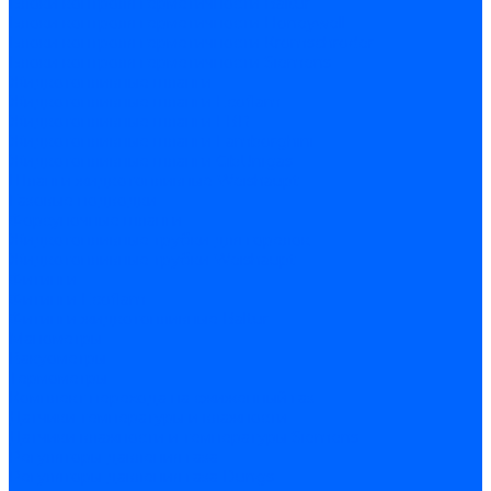
Блоки контроля герметичности Baltur
Блоки контроля герметичности Honeywell
Блоки контроля герметичности Kromschroder
Блоки контроля герметичности Siemens
Жидкотопливные шланги
Жидкотопливные шланги Ecoflam
Жидкотопливные шланги FBR
Жидкотопливные шланги Lamborghini
Жидкотопливные шланги CibUnigas
Шланги жидкотопливные Weishaupt
Газовые подводки
Форсуночные шланги
Жидкотопливные трубки для горелок
Жидкотопливные трубки Weishaupt
Фитинги
Фитинги Ecoflam
Фитинги жидкотопливные Baltur
Манометры
Вакуометры
Термометры
Комплект перехода на сжиженный газ
Датчики температуры и влажности
Датчики влажности и температуры Siemens
Регуляторы давления газа
Регуляторы давления газа Dungs