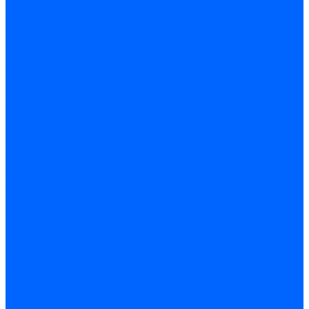
Датчики пламени Siemens
Датчики пламени Ecoflam
Датчики пламени FBR
Датчики пламени Lamborghini
Датчики пламени Baltur
Датчики пламени CibUnigas
Датчики пламени Satronic / Honeywell
Датчики пламени Giersch
Датчики пламени Brahma
Датчики пламени Dungs
Датчики пламени Honeywell
Датчики пламени Kromschroder
Датчики пламени Resideo
Датчики пламени Weishaupt
Комплектующие Датчиков пламени
Запчасти датчиков пламени Siemens для горелок
Кабели дитчиков пламени
Фиксаторы
Запасные части датчиков пламени Satronic / Honeywell
Запасные части датчиков пламени Brahma
Запасные части датчиков пламени Honeywell
Запасные части датчиков пламени Kromschroder
Запасные части датчиков пламени Resideo
Запасные части датчиков пламени для горелок Baltur
Комплектующие датчиков пламени Weishaupt