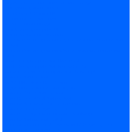
Регуляторы соотношения топливо-воздух
Приводы гидравлические
Регуляторы и сцепления
Шарнирные соединения
Кабели сервопривода
Держатель сервопривода
Шкалы воздушных заслонок
Запасные части сервоприводов и заслонок Siemens для
горелок
Запасные части сервоприводов и заслонок для горелок
Baltur
Запчасти сервоприводов Honeywell
Запчасти сервоприводов Kromschroder
Комплектующие сервоприводов Weishaupt
Заслонки для горелок
Воздушные заслонки Ecoflam
Воздушные заслонки Lamborghini
Заслонки Dungs для горелок
Заслонки Honeywell для горелок
Заслонки Kromschroder для горелок
Заслонки Siemens для горелок
Заслонки воздушные и газовые Weishaupt
Заслонки для горелок Baltur
Электрокомпоненты, ЖК дисплеи, БУИ для горелок
Миниконтакторы для горелок