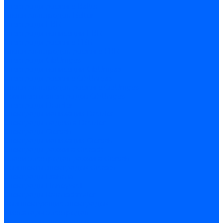
Электроды розжига Baltur
Блоки электродов Baltur
Электроды FBR
Электроды ионизации FBR
Электроды розжига FBR
Блоки электродов розжига FBR
Электроды CibUnigas
Электроды ионизации CibUnigas
Электроды розжига CibUnigas
Блоки электродов розжига CibUnigas
Комплекты электродов CibUnigas
Электроды Dreizler
Электроды ионизации Dreizler
Электроды поджига Dreizler
Электроды Giersch
Электроды ионизации Giersch
Электроды розжига Giersch
Блоки электродов розжига Giersch
Комплекты электродов Giersch
Электроды Brahma
Электроды Honeywell
Электроды Kromschroder
Комплектующие электродов
Фиксаторы электродов
Держатели электродов