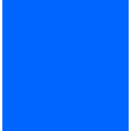
Керамическая изоляция
Удлинители электродов
Штекеры электродов
Запчасти электродов Brahma
Запчасти электродов Kromschroder
Запчасти электродов розжига и ионизации Baltur
Комплектующие электродов Weishaupt
Трансформаторы розжига
Трансформаторы розжига FIDA
Трансформаторы розжига Danfoss
Трансформаторы розжига Weishaupt
Трансформаторы розжига Elco
Трансформаторы розжига Ecoflam
Трансформаторы розжига Riello
Трансформаторы розжига FBR
Трансформаторы розжига Lamborghini
Трансформаторы розжига Baltur
Трансформаторы розжига CibUnigas
Трансформаторы розжига Giersch
Трансформаторы розжига Dreizler
Трансформаторы поджига Dungs
Трансформаторы розжига Brahma
Трансформаторы розжига Cofi
Трансформаторы розжига Honeywell
Трансформаторы розжига Kromschroder