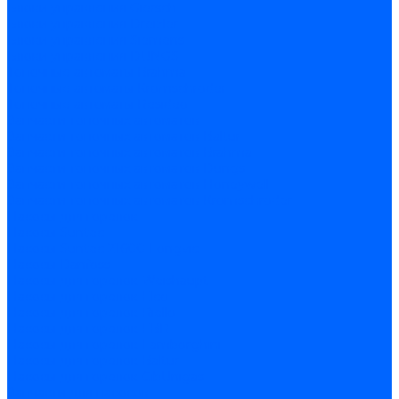
Блоки управления Giersch
Блоки управления Dreizler
Блоки управления Siemens
Блоки управления DUNGS
Топочные автоматы Brahma
Топочные автоматы Kromschroder
Топочные автоматы Resideo
Запчасти топочных автоматов
Запчасти топочных автоматов Baltur
Запчасти топочных автоматов Brahma
Запчасти топочных автоматов Dungs
Запчасти топочных автоматов Honeywell
Запчасти топочных автоматов Kromschroder
Насосы для горелок
Насосы Suntec
Насосы Suntec 21600 Longvic
Насосы Danfoss
Насосы для горелок Weishaupt
Насосы для горелок Elco
Насосы для горелок Riello
Насосы для горелок FBR
Насосы для горелок Lamborghini
Насосы для горелок Baltur
Насосы для горелок CibUnigas
Запчасти для насосов