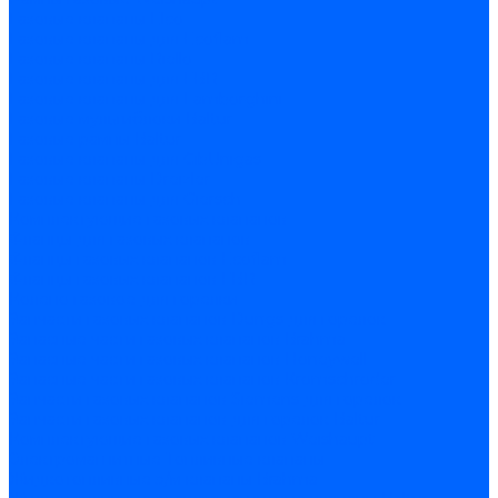
Газовые клапаны Elco
Газовые клапаны для Ecoflam
Газовые клапаны Riello
Газовые клапаны для FBR
Газовые клапаны для Lamborghini
Газовые мультиблоки Baltur
Газовые рампы Baltur
Газовые клапаны для CibUnigas
Газовые клапаны Dreizler
Газовые клапаны для Giersch
Комплектующие газовых клапанов
Фланцы для газовых клапанов
Фланцы газовых клапанов Ecoflam
Фланцы газовых клапанов FBR
Колено газовое для горелки
Запчасти газовых клапанов Dungs для горелок
Запасные части газовых клапанов Brahma
Запасные части газовых клапанов Honeywell
Запасные части газовых клапанов Kromschroder
Запчасти газовых клапанов Siemens для горелок
Запчасти газовых клапанов для горелок Baltur
Комплектующие газовых клапанов Weishaupt
Электромагнитные Топливные клапаны
Жидкотопливные э/м клапаны Brahma