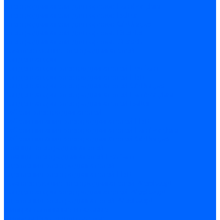
Электродвигатели для горелок Lamborghini
Электродвигатели для горелок Baltur
Электродвигатели для горелок CibUnigas
Электродвигатели для горелок Dreizler
Электродвигатели для горелок Giersch
Комплектующие электродвигателей
Конденсаторы
Конденсаторы электродвигателей Ecoflam
Конденсаторы электродвигателей FBR
Конденсаторы электродвигателей CibUnigas
Конденсаторы электродвигателей Lamborghini
Конденсаторы электродвигателей Baltur
Кабели электродвигателей
Кабели питания электродвигателей FBR
Кабели питания электродвигателей Lamborghini
Кабели питания электродвигателей CibUnigas
Фланцы электродвигателей
Фланцы электродвигателей Ecoflam
Сцепления электродвигателей
Сцепления электродвигателей FBR
Комплектующие электродвигателей Weishaupt
Конденсаторы электродвигателей Weishaupt
Сцепления электродвигателей Weishaupt
Фильры топливные и газовые
Фильтры Dungs для горелок