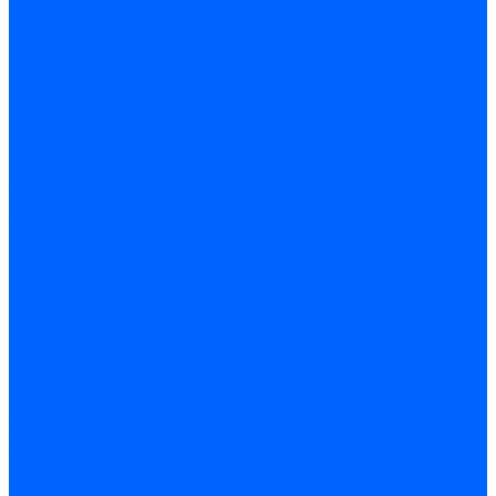
Принадлежности для горелок Baltur
Принадлежности для горелок Delavan
Принадлежности для горелок Kromschroder
Принадлежности для горелок Satronic / Honeywell
Промышленная автоматика
Промышленная автоматика Siemens
Прочие запчасти Weishaupt
Горелки для котлов дизельные и газовые
Газовые горелки для котлов
Одноступенчатые газовые горелки для котлов
Двухступенчатые газовые горелки для котлов
Газовые горелки с механической модуляцией для котлов
Weishaupt горелки: газовые, дизельные, мазутные и
двухтопливные
Горелки газовые Weishaupt
Горелки дизельные Weishaupt
Горелки газодизельные Weishaupt
Горелки мазутные Weishaupt
Горелки газомазутные Weishaupt
Горелки керосиновые Weishaupt
Дизельные горелки для котлов
Двухступенчатые дизельные горелки для котлов
Одноступенчатые дизельные горелки для котлов
Горелки для котлов отопления Baltur
Горелки для котлов отопления Kromschroder