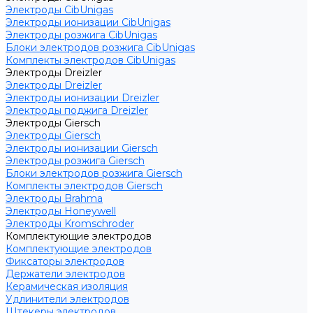
Электроды CibUnigas
Электроды ионизации CibUnigas
Электроды розжига CibUnigas
Блоки электродов розжига CibUnigas
Комплекты электродов CibUnigas
Электроды Dreizler
Электроды Dreizler
Электроды ионизации Dreizler
Электроды поджига Dreizler
Электроды Giersch
Электроды Giersch
Электроды ионизации Giersch
Электроды розжига Giersch
Блоки электродов розжига Giersch
Комплекты электродов Giersch
Электроды Brahma
Электроды Honeywell
Электроды Kromschroder
Комплектующие электродов
Комплектующие электродов
Фиксаторы электродов
Держатели электродов
Керамическая изоляция
Удлинители электродов
Штекеры электродов