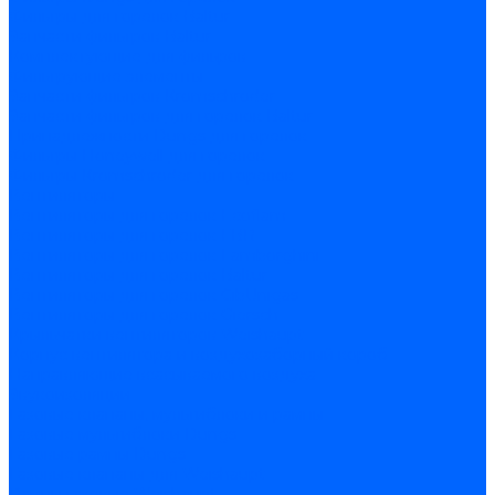
Фильтры для горелок Baltur
Запчасти фильтров Baltur
Комплектующие для фильров
Фильтрующие элементы
Запчасти фильтров Kromschroder
Запчасти фильтров для горелок Baltur
Принадлежности Dungs для горелок
Фильтры Honeywell для горелок
Фильтры Kromschroder для горелок
Вентиляторы
Вентиляторы для горелок Ecoflam
Вентиляторы для горелок FBR
Вентиляторы для горелок Lamborghini
Вентиляторы для горелок Baltur
Вентиляторы для горелок CibUnigas
Вентиляторы для горелок Giersch
Крыльчатки вентиляторов Weishaupt
Корпус вентилятора и воздухозаборный короб
Направляющие всасываемого воздуха
Звукоизоляции
Газовые клапаны, мультиблоки и рампы
Газовые мультиблоки Dungs
Газовые рампы Dungs
Газовые клапаны для Weishaupt
Рампы газовые Weishaupt