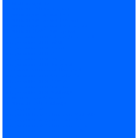
Миниконтакторы FBR
ЖК дисплеи, БУИ для горелок
ЖК дисплеи для горелок Elco
ЖК дисплеи для горелок Ecoflam
ЖК дисплеи для горелок Lamborghini
ЖК дисплеи DUNGS для горелок
Электрокомпоненты Satronic / Honeywell
Электрокомпоненты Baltur
Электрокомпоненты Brahma
Электрокомпоненты Cofi
Электрокомпоненты Dungs
Электрокомпоненты Honeywell
Переключатели потоков Honeywell
Электрокомпоненты Kromschroder
Электрокомпоненты Resideo
Электрокомпоненты Siemens
Электрокомпоненты Weishaupt
Миниконтакторы Weishaupt
ЖК дисплеи, БУИ Weishaupt
Электродвигатели
Электродвигатели для горелок Weishaupt
Электродвигатели для горелок Elco
Электродвигатели для горелок Ecoflam
Электродвигатели для горелок Riello
Электродвигатели для горелок FBR