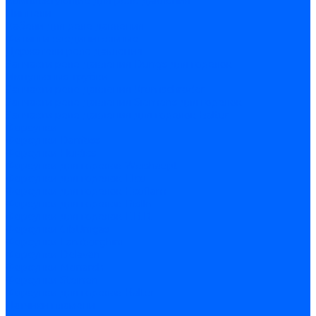
Комплектующие для реле давления
Ниппели
Кабели для реле давления
Фитинги соединительные
Держатели реле давления
Запчасти реле давления Dungs для горелок
Импульсные трубки
Запчасти реле давления Kromschroder
Запчасти реле давления Siemens для горелок
Запчасти реле давления для горелок Baltur
Форсунки
Форсунки Danfoss
Форсунки Fluidics
Форсунки для горелок Weishaupt
Форсунки для горелок Elco
Форсунки для горелок Ecoflam
Форсунки для горелок Riello
Форсунки для горелок F.B.R.
Форсунки CibUnigas
Форсунки Lamborghini
Форсунки Delavan
Форсунки Monarch
Форсунки Steinen
Форсунки для горелок Baltur
Датчики пламени