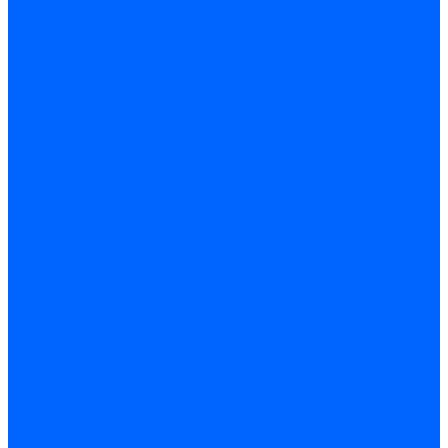
Трубы жаровые Weishaupt
Трубы жаровые Ecoflam
Трубы жаровые FBR
Трубы жаровые Lamborghini
Трубы жаровые Baltur
Жаровые трубы для газовых горелок Baltur
Трубы жаровые CibUnigas
Жаровые трубы Honeywell
Жаровые трубы Kromschroder
Комплектующие жаровых труб
Уравнительные диски
Уравнительные диски Elco
Уравнительные диски Ecoflam
Уравнительные диски Riello
Уравнительные диски FBR
Уравнительные диски Lamborhgini
Завихрители Dreizler
Уравнительные диски Giersch
Диффузоры
Диффузоры Ecoflam
Фланцы
Прокладки фланца
Прокладки фланца Ecoflam
Прокладки фланца FBR
Комплекты удлинения головы сгорания