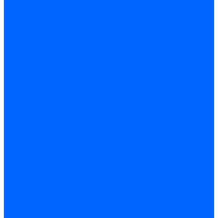
Принадлежности для горелок Baltur
Принадлежности для горелок Delavan
Принадлежности для горелок Kromschroder
Принадлежности для горелок Satronic / Honeywell
Промышленная автоматика
Промышленная автоматика Siemens
Прочие запчасти Weishaupt
Горелки для котлов дизельные и газовые
Газовые горелки для котлов
Одноступенчатые газовые горелки для котлов
Двухступенчатые газовые горелки для котлов
Газовые горелки с механической модуляцией для котлов
Weishaupt горелки: газовые, дизельные, мазутные и
двухтопливные
Горелки газовые Weishaupt
Горелки дизельные Weishaupt
Горелки газодизельные Weishaupt
Горелки мазутные Weishaupt
Горелки газомазутные Weishaupt
Горелки керосиновые Weishaupt
Дизельные горелки для котлов
Двухступенчатые дизельные горелки для котлов
Одноступенчатые дизельные горелки для котлов
Горелки для котлов отопления Baltur
Горелки для котлов отопления Kromschroder