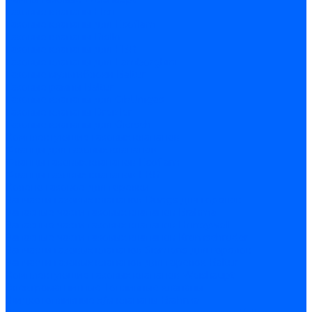
Газовые клапаны Elco
Газовые клапаны для Ecoflam
Газовые клапаны Riello
Газовые клапаны для FBR
Газовые клапаны для Lamborghini
Газовые мультиблоки Baltur
Газовые рампы Baltur
Газовые клапаны для CibUnigas
Газовые клапаны Dreizler
Газовые клапаны для Giersch
Комплектующие газовых клапанов
Фланцы для газовых клапанов
Фланцы газовых клапанов Ecoflam
Фланцы газовых клапанов FBR
Колено газовое для горелки
Запчасти газовых клапанов Dungs для горелок
Запасные части газовых клапанов Brahma
Запасные части газовых клапанов Honeywell
Запасные части газовых клапанов Kromschroder
Запчасти газовых клапанов Siemens для горелок
Запчасти газовых клапанов для горелок Baltur
Комплектующие газовых клапанов Weishaupt
Электромагнитные Топливные клапаны
Жидкотопливные э/м клапаны Brahma