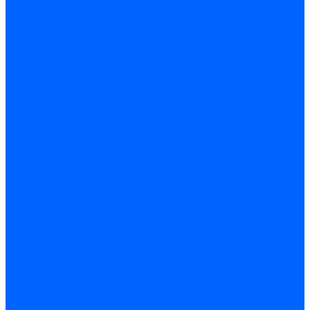
Регуляторы давления газа Baltur
Регуляторы давления газа Honeywell
Регуляторы давления газа Kromschroder
Регуляторы давления газа Siemens
Регуляторы давления газа Weishaupt
Комплектующие регуляторов давления
Запчасти регуляторов давления Dungs
Запасные части регуляторов давления Honeywell
Запчасти регуляторов давления Kromschroder
Компенсатор газовый
Пружины
Ёршики
Корпусные части, прокладки, винты и прочее
Кожухи
Кожухи Ecoflam
Кожухи FBR
Кожухи Lamborghini
Смотровые стекла
Заглушки, Винты
Заглушки, винты Weishaupt
Пластины панелей управления
Прокладки, стопортные кольца, уплотнения
Weishaupt прокладки, стопортные кольца, уплотнения
Панели управления
Трубы жаровые