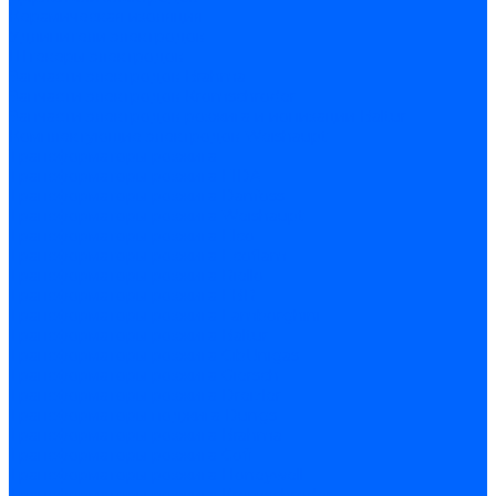
Керамическая изоляция
Удлинители электродов
Штекеры электродов
Запчасти электродов Brahma
Запчасти электродов Kromschroder
Запчасти электродов розжига и ионизации Baltur
Комплектующие электродов Weishaupt
Трансформаторы розжига
Трансформаторы розжига FIDA
Трансформаторы розжига Danfoss
Трансформаторы розжига Weishaupt
Трансформаторы розжига Elco
Трансформаторы розжига Ecoflam
Трансформаторы розжига Riello
Трансформаторы розжига FBR
Трансформаторы розжига Lamborghini
Трансформаторы розжига Baltur
Трансформаторы розжига CibUnigas
Трансформаторы розжига Giersch
Трансформаторы розжига Dreizler
Трансформаторы поджига Dungs
Трансформаторы розжига Brahma
Трансформаторы розжига Cofi
Трансформаторы розжига Honeywell
Трансформаторы розжига Kromschroder