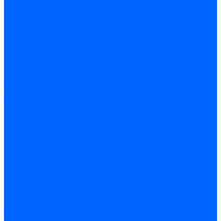
Миниконтакторы FBR
ЖК дисплеи, БУИ для горелок
ЖК дисплеи для горелок Elco
ЖК дисплеи для горелок Ecoflam
ЖК дисплеи для горелок Lamborghini
ЖК дисплеи DUNGS для горелок
Электрокомпоненты Satronic / Honeywell
Электрокомпоненты Baltur
Электрокомпоненты Brahma
Электрокомпоненты Cofi
Электрокомпоненты Dungs
Электрокомпоненты Honeywell
Переключатели потоков Honeywell
Электрокомпоненты Kromschroder
Электрокомпоненты Resideo
Электрокомпоненты Siemens
Электрокомпоненты Weishaupt
Миниконтакторы Weishaupt
ЖК дисплеи, БУИ Weishaupt
Электродвигатели
Электродвигатели для горелок Weishaupt
Электродвигатели для горелок Elco
Электродвигатели для горелок Ecoflam
Электродвигатели для горелок Riello
Электродвигатели для горелок FBR