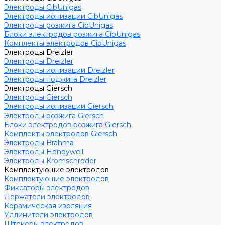
Электроды CibUnigas
Электроды ионизации CibUnigas
Электроды розжига CibUnigas
Блоки электродов розжига CibUnigas
Комплекты электродов CibUnigas
Электроды Dreizler
Электроды Dreizler
Электроды ионизации Dreizler
Электроды поджига Dreizler
Электроды Giersch
Электроды Giersch
Электроды ионизации Giersch
Электроды розжига Giersch
Блоки электродов розжига Giersch
Комплекты электродов Giersch
Электроды Brahma
Электроды Honeywell
Электроды Kromschroder
Комплектующие электродов
Комплектующие электродов
Фиксаторы электродов
Держатели электродов
Керамическая изоляция
Удлинители электродов
Штекеры электродов