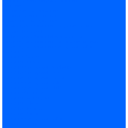
Комплектующие для реле давления
Ниппели
Кабели для реле давления
Фитинги соединительные
Держатели реле давления
Запчасти реле давления Dungs для горелок
Импульсные трубки
Запчасти реле давления Kromschroder
Запчасти реле давления Siemens для горелок
Запчасти реле давления для горелок Baltur
Форсунки
Форсунки Danfoss
Форсунки Fluidics
Форсунки для горелок Weishaupt
Форсунки для горелок Elco
Форсунки для горелок Ecoflam
Форсунки для горелок Riello
Форсунки для горелок F.B.R.
Форсунки CibUnigas
Форсунки Lamborghini
Форсунки Delavan
Форсунки Monarch
Форсунки Steinen
Форсунки для горелок Baltur
Датчики пламени