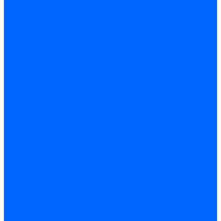
Регуляторы соотношения топливо-воздух
Приводы гидравлические
Регуляторы и сцепления
Шарнирные соединения
Кабели сервопривода
Держатель сервопривода
Шкалы воздушных заслонок
Запасные части сервоприводов и заслонок Siemens для
горелок
Запасные части сервоприводов и заслонок для горелок
Baltur
Запчасти сервоприводов Honeywell
Запчасти сервоприводов Kromschroder
Комплектующие сервоприводов Weishaupt
Заслонки для горелок
Воздушные заслонки Ecoflam
Воздушные заслонки Lamborghini
Заслонки Dungs для горелок
Заслонки Honeywell для горелок
Заслонки Kromschroder для горелок
Заслонки Siemens для горелок
Заслонки воздушные и газовые Weishaupt
Заслонки для горелок Baltur
Электрокомпоненты, ЖК дисплеи, БУИ для горелок
Миниконтакторы для горелок