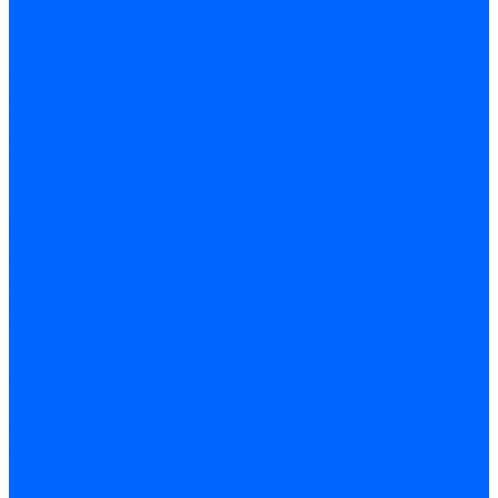
Блоки контроля герметичности Baltur
Блоки контроля герметичности Honeywell
Блоки контроля герметичности Kromschroder
Блоки контроля герметичности Siemens
Жидкотопливные шланги
Жидкотопливные шланги Ecoflam
Жидкотопливные шланги FBR
Жидкотопливные шланги Lamborghini
Жидкотопливные шланги CibUnigas
Шланги жидкотопливные Weishaupt
Газовые подводки
Форсуночные шланги
Жидкотопливные трубки для горелок
Жидкотопливные трубки Weishaupt
Фитинги
Фитинги Ecoflam
Фитинги жидкотопливные Baltur
Манометры
Вакуометры
Термометры
Комплект перехода на сжиженный газ
Датчики температуры и влажности
Датчики влажности и температуры Siemens
Регуляторы давления газа
Регуляторы давления газа Dungs