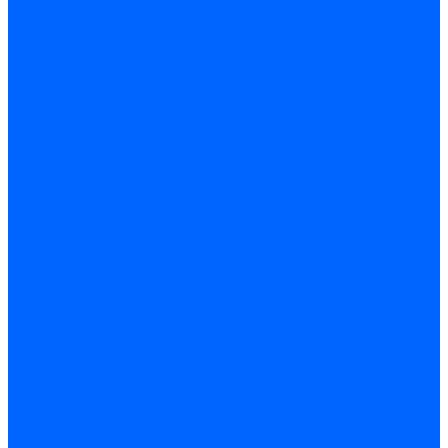
Блоки управления Giersch
Блоки управления Dreizler
Блоки управления Siemens
Блоки управления DUNGS
Топочные автоматы Brahma
Топочные автоматы Kromschroder
Топочные автоматы Resideo
Запчасти топочных автоматов
Запчасти топочных автоматов Baltur
Запчасти топочных автоматов Brahma
Запчасти топочных автоматов Dungs
Запчасти топочных автоматов Honeywell
Запчасти топочных автоматов Kromschroder
Насосы для горелок
Насосы Suntec
Насосы Suntec 21600 Longvic
Насосы Danfoss
Насосы для горелок Weishaupt
Насосы для горелок Elco
Насосы для горелок Riello
Насосы для горелок FBR
Насосы для горелок Lamborghini
Насосы для горелок Baltur
Насосы для горелок CibUnigas
Запчасти для насосов