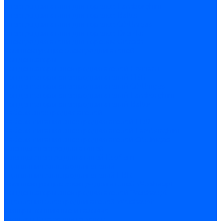
Электродвигатели для горелок Lamborghini
Электродвигатели для горелок Baltur
Электродвигатели для горелок CibUnigas
Электродвигатели для горелок Dreizler
Электродвигатели для горелок Giersch
Комплектующие электродвигателей
Конденсаторы
Конденсаторы электродвигателей Ecoflam
Конденсаторы электродвигателей FBR
Конденсаторы электродвигателей CibUnigas
Конденсаторы электродвигателей Lamborghini
Конденсаторы электродвигателей Baltur
Кабели электродвигателей
Кабели питания электродвигателей FBR
Кабели питания электродвигателей Lamborghini
Кабели питания электродвигателей CibUnigas
Фланцы электродвигателей
Фланцы электродвигателей Ecoflam
Сцепления электродвигателей
Сцепления электродвигателей FBR
Комплектующие электродвигателей Weishaupt
Конденсаторы электродвигателей Weishaupt
Сцепления электродвигателей Weishaupt
Фильры топливные и газовые
Фильтры Dungs для горелок