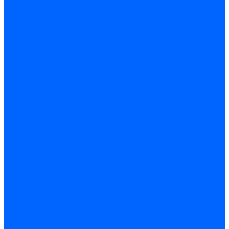
Трансформаторы розжига Satronic / Honeywell
Трансформаторы поджига Siemens
Кабели питания трансформаторов
Запчасти трансформаторов розжига Baltur
Запчасти трансформаторов розжига Brahma
Запчасти трансформаторов розжига Cofi
Запчасти трансформаторов розжига Dungs
Запчасти трансформаторов розжига Honeywell
Запчасти трансформаторов розжига Siemens
Реле давления
Реле давления Weishaupt
Реле давления Dungs
Реле давления Elco
Реле давления Ecoflam
Реле давления Riello
Реле давления FBR
Реле давления Lamborghini
Реле давления Baltur
Реле давления CibUnigas
Реле давления Dreizler
Реле давления Brahma
Реле давления Honeywell
Реле давления Kromschroder
Реле давления Siemens