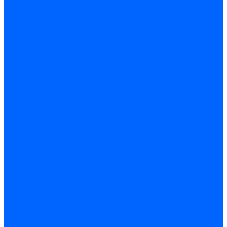
Кабели поджига и ионизации
Кабели поджига и ионизации Weishaupt
Кабели ионизации Weishaupt
Кабели поджига Weishaupt
Комплекты кабелей Weishaupt
Кабели поджига и ионизации Ecoflam
Кабели поджига Ecoflam
Кабели ионизации Ecoflam
Кабели поджига и ионазации FBR
Кабели ионизации FBR
Кабели поджига FBR
Кабели поджига и ионазации Lamborhini
Кабели ионизации Lamborghini
Кабели поджига Lamborghini
Кабели поджига и ионазации Baltur
Кабели ионизации Baltur
Кабели поджига Baltur
Кабели поджига и ионазации CibUnigas
Кабели ионизации CibUnigas
Кабели поджига CibUnigas
Кабели ионизации
Кабели поджига
Кабели в комплекте
Кабели электродов Cofi
Кабели электродов Dungs