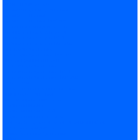
Запчасти для котлов
Автоматы горения для котлов
Горелки для котлов
Горелки для котлов Buderus
Газовые клапаны для котлов
Датчики температуры котла
Датчики температуры BAXI
Датчики температуры Buderus
Электроды для котлов
Электроды для котлов Buderus
Циркуляционные насосы
Вентиляторы для котлов
Вентиляторы для котлов BAXI
Вентиляторы для котлов Buderus
Термостаты
Термостаты комнатные Siemens
Инжекторы для котлов
Панели управления котла
Аноды магниевые
Аноды магниевые BAXI
Аноды магниевые Buderus
Комплекты перехода котла на сжиженный газ
Электромоторы для котла
Теплообменники для котлов
Байпас