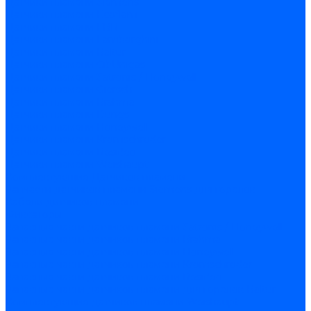
Датчики пламени Siemens
Датчики пламени Ecoflam
Датчики пламени FBR
Датчики пламени Lamborghini
Датчики пламени Baltur
Датчики пламени CibUnigas
Датчики пламени Satronic / Honeywell
Датчики пламени Giersch
Датчики пламени Brahma
Датчики пламени Dungs
Датчики пламени Honeywell
Датчики пламени Kromschroder
Датчики пламени Resideo
Датчики пламени Weishaupt
Комплектующие Датчиков пламени
Запчасти датчиков пламени Siemens для горелок
Кабели дитчиков пламени
Фиксаторы
Запасные части датчиков пламени Satronic / Honeywell
Запасные части датчиков пламени Brahma
Запасные части датчиков пламени Honeywell
Запасные части датчиков пламени Kromschroder
Запасные части датчиков пламени Resideo
Запасные части датчиков пламени для горелок Baltur
Комплектующие датчиков пламени Weishaupt