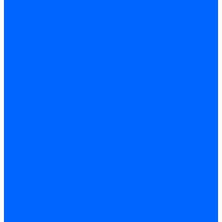
Запчасти насосов для горелок Baltur
Электроды поджига и ионизации
Электроды Weishaupt
Электроды ионизации Weishaupt
Электроды розжига Weishaupt
Электроды Elco
Электроды ионизации Elco
Электроды розжига Elco
Блоки электродов розжига Elco
Комплекты электродов Elco
Электроды Ecoflam
Электроды ионизации Ecoflam
Электроды розжига Ecoflam
Блоки электродов розжага Ecoflam
Комплекты электродов Ecoflam
Электроды Riello
Электроды ионизации Riello
Электроды розжига Riello
Комплекты электродов Riello
Электроды Lamborghini
Электроды ионизации Lamborghini
Электроды розжига Lamborghini
Блоки электродов Lamborghini
Электроды поджига и ионизации Baltur
Электроды ионизации Baltur