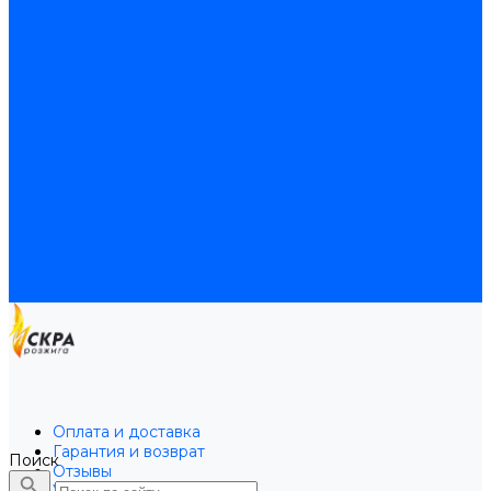
Байпасы BAXI
Кабели для котлов
Трубки соединительные для котлов
Платы электронные для котлов
Прокладки для котлов
Расширительные баки
Расширительные баки BAXI
Расширительные баки Buderus
Прочие запчасти для котлов
Запчасти Honeywell для котлов
Запчасти Resideo для котлов
Запчасти для котлов Brahma
Доставка и оплата
Гарантия и условия возврата
Контакты
Оплата и доставка
Гарантия и возврат
Поиск
Отзывы