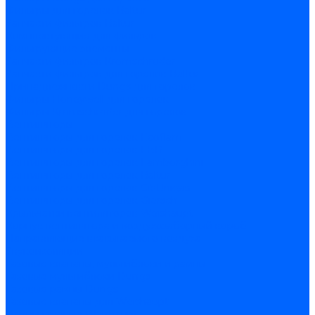
Фильтры для горелок Baltur
Запчасти фильтров Baltur
Комплектующие для фильров
Фильтрующие элементы
Запчасти фильтров Kromschroder
Запчасти фильтров для горелок Baltur
Принадлежности Dungs для горелок
Фильтры Honeywell для горелок
Фильтры Kromschroder для горелок
Вентиляторы
Вентиляторы для горелок Ecoflam
Вентиляторы для горелок FBR
Вентиляторы для горелок Lamborghini
Вентиляторы для горелок Baltur
Вентиляторы для горелок CibUnigas
Вентиляторы для горелок Giersch
Крыльчатки вентиляторов Weishaupt
Корпус вентилятора и воздухозаборный короб
Направляющие всасываемого воздуха
Звукоизоляции
Газовые клапаны, мультиблоки и рампы
Газовые мультиблоки Dungs
Газовые рампы Dungs
Газовые клапаны для Weishaupt
Рампы газовые Weishaupt