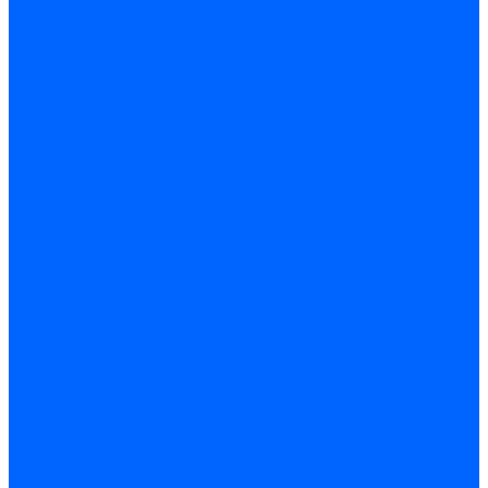
Трубы жаровые Weishaupt
Трубы жаровые Ecoflam
Трубы жаровые FBR
Трубы жаровые Lamborghini
Трубы жаровые Baltur
Жаровые трубы для газовых горелок Baltur
Трубы жаровые CibUnigas
Жаровые трубы Honeywell
Жаровые трубы Kromschroder
Комплектующие жаровых труб
Уравнительные диски
Уравнительные диски Elco
Уравнительные диски Ecoflam
Уравнительные диски Riello
Уравнительные диски FBR
Уравнительные диски Lamborhgini
Завихрители Dreizler
Уравнительные диски Giersch
Диффузоры
Диффузоры Ecoflam
Фланцы
Прокладки фланца
Прокладки фланца Ecoflam
Прокладки фланца FBR
Комплекты удлинения головы сгорания