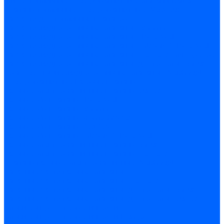
Жидкотопливные электромагнитные клапаны Baltur
Клапаны топливные электромагнитные Weishaupt
Запчасти для топливных клапанов
Запчасти жидкотопливных клапанов Brahma
Запчасти жидкотопливных клапанов Honeywell
Запчасти жидкотопливных клапанов Satronic / Honeywell
Запчасти жидкотопливных клапанов Siemens для горелок
Запчасти жидкотопливных клапанов для горелок Baltur
Комплектующие жидкотопливных клапанов Weishaupt
Электромагнитные Газовые клапаны
Газовые электромагнитные клапаны Dungs
Газовые э/м клапаны Honeywell
Газовые э/м клапаны Brahma
Газовые э/м клапаны Kromschroder
Газовые э/м клапаны Resideo
Газовые э/м клапаны Satronic / Honeywell
Газовые электромагнитные клапаны Baltur
Газовые электромагнитные клапаны Siemens
Клапаны газовые электромагнитные Weishaupt
Запасные части газовых клапанов
Запасные части газовых клапанов Siemens
Запасные части газовых клапанов для горелок Baltur
Запасные части газовых клапанов для горелок Dungs
Блоки контроля герметичности
Блоки контроля герметичности Dungs