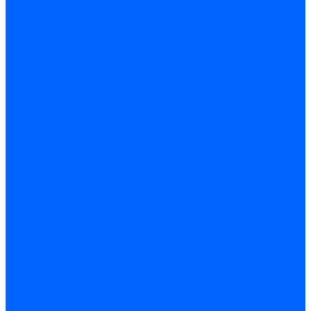
Электроды розжига Baltur
Блоки электродов Baltur
Электроды FBR
Электроды ионизации FBR
Электроды розжига FBR
Блоки электродов розжига FBR
Электроды CibUnigas
Электроды ионизации CibUnigas
Электроды розжига CibUnigas
Блоки электродов розжига CibUnigas
Комплекты электродов CibUnigas
Электроды Dreizler
Электроды ионизации Dreizler
Электроды поджига Dreizler
Электроды Giersch
Электроды ионизации Giersch
Электроды розжига Giersch
Блоки электродов розжига Giersch
Комплекты электродов Giersch
Электроды Brahma
Электроды Honeywell
Электроды Kromschroder
Комплектующие электродов
Фиксаторы электродов
Держатели электродов