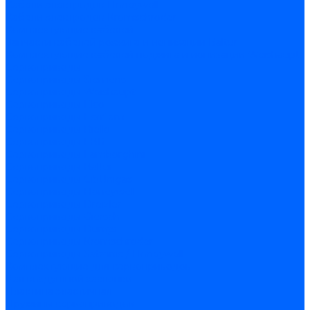
Кабели электродов Honeywell
Кабели электродов Kromschroder
Комплектующие кабелей
Запчасти кабелей розжига и ионизации Baltur
Комплектующие кабелей поджига и ионизации Weishaupt
Сервоприводы
Сервоприводы Siemens
Сервоприводы Weishaupt
Сервоприводы Elco
Сервоприводы Ecoflam
Сервоприводы Riello
Сервоприводы FBR
Сервоприводы Lamborghini
Сервоприводы Baltur
Сервоприводы CibUnigas
Сервоприводы Honeywell
Сервоприводы Dreizler
Сервоприводы Giersch
Сервоприводы Dungs
Сервоприводы Kromschroder
Сервоприводы Satronic / Honeywell
Комплектующие для сервоприводов
Вал воздушной заслонки
Пластина эластичная
Пружины сервоприводов