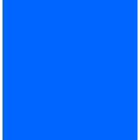
Запчасти жаровых труб Honeywell для горелок
Запчасти жаровых труб Kromschroder
Запчасти жаровых труб для горелок Baltur
Уравнительные диски Baltur
Компоненты газовой трубы Baltur
Компоненты жидкотопливной трубы Baltur
Комплектующие жаровых труб Weishaupt
Уравнительные диски Weishaupt
Компоненты газовой трубы Weishaupt
Компоненты жидкотопливной трубы Weishaupt
Уплотнения головы сгорания Weishaupt
Комплектующие к запорной арматуре
Затворы Siemens
Комплектующие к запорной арматуре Baltur
Комплектующие к запорной арматуре Siemens
Прочие запчасти для горелки
Компоненты жидкотопливной трубы Delavan
Компоненты жидкотопливной трубы Honeywell
Контрольно-измерительные приборы
Датчики давления Dungs
Датчики давления Siemens
Краны и клапаны Kromschroder
Принадлежности Brahma для горелок
Принадлежности Honeywell для горелок
Принадлежности Siemens для горелок