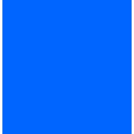
Доставка и оплата
Гарантия и условия возврата
Контакты
...
Каталог товаров
Запчасти для горелок
Блоки управления
Топочные автоматы Siemens
Менеджеры горения Weishaupt
Блоки управления Elco
Блоки управления Ecoflam
Блоки управления Riello
Блоки управления FBR
Топочные автоматы Honeywell
Блоки управления Lamborghini
Блоки управления Baltur
Блоки управления CibUnigas