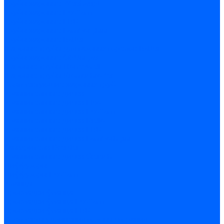
Трубы жаровые Weishaupt
Трубы жаровые Ecoflam
Трубы жаровые FBR
Трубы жаровые Lamborghini
Трубы жаровые Baltur
Жаровые трубы для газовых горелок Baltur
Трубы жаровые CibUnigas
Жаровые трубы Honeywell
Жаровые трубы Kromschroder
Комплектующие жаровых труб
Уравнительные диски
Уравнительные диски Elco
Уравнительные диски Ecoflam
Уравнительные диски Riello
Уравнительные диски FBR
Уравнительные диски Lamborhgini
Завихрители Dreizler
Уравнительные диски Giersch
Диффузоры
Диффузоры Ecoflam
Фланцы
Прокладки фланца
Прокладки фланца Ecoflam
Прокладки фланца FBR
Комплекты удлинения головы сгорания