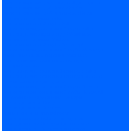
Запчасти жаровых труб Honeywell для горелок
Запчасти жаровых труб Kromschroder
Запчасти жаровых труб для горелок Baltur
Уравнительные диски Baltur
Компоненты газовой трубы Baltur
Компоненты жидкотопливной трубы Baltur
Комплектующие жаровых труб Weishaupt
Уравнительные диски Weishaupt
Компоненты газовой трубы Weishaupt
Компоненты жидкотопливной трубы Weishaupt
Уплотнения головы сгорания Weishaupt
Комплектующие к запорной арматуре
Затворы Siemens
Комплектующие к запорной арматуре Baltur
Комплектующие к запорной арматуре Siemens
Прочие запчасти для горелки
Компоненты жидкотопливной трубы Delavan
Компоненты жидкотопливной трубы Honeywell
Контрольно-измерительные приборы
Датчики давления Dungs
Датчики давления Siemens
Краны и клапаны Kromschroder
Принадлежности Brahma для горелок
Принадлежности Honeywell для горелок
Принадлежности Siemens для горелок