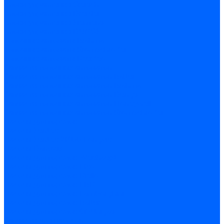
Блоки управления Giersch
Блоки управления Dreizler
Блоки управления Siemens
Блоки управления DUNGS
Топочные автоматы Brahma
Топочные автоматы Kromschroder
Топочные автоматы Resideo
Запчасти топочных автоматов
Запчасти топочных автоматов Baltur
Запчасти топочных автоматов Brahma
Запчасти топочных автоматов Dungs
Запчасти топочных автоматов Honeywell
Запчасти топочных автоматов Kromschroder
Насосы для горелок
Насосы Suntec
Насосы Suntec 21600 Longvic
Насосы Danfoss
Насосы для горелок Weishaupt
Насосы для горелок Elco
Насосы для горелок Riello
Насосы для горелок FBR
Насосы для горелок Lamborghini
Насосы для горелок Baltur
Насосы для горелок CibUnigas
Запчасти для насосов