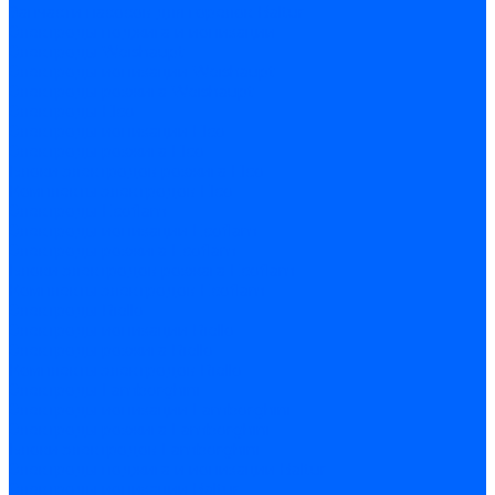
Запчасти насосов для горелок Baltur
Электроды поджига и ионизации
Электроды Weishaupt
Электроды ионизации Weishaupt
Электроды розжига Weishaupt
Электроды Elco
Электроды ионизации Elco
Электроды розжига Elco
Блоки электродов розжига Elco
Комплекты электродов Elco
Электроды Ecoflam
Электроды ионизации Ecoflam
Электроды розжига Ecoflam
Блоки электродов розжага Ecoflam
Комплекты электродов Ecoflam
Электроды Riello
Электроды ионизации Riello
Электроды розжига Riello
Комплекты электродов Riello
Электроды Lamborghini
Электроды ионизации Lamborghini
Электроды розжига Lamborghini
Блоки электродов Lamborghini
Электроды поджига и ионизации Baltur
Электроды ионизации Baltur