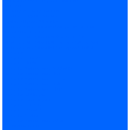
Комплектующие для реле давления
Ниппели
Кабели для реле давления
Фитинги соединительные
Держатели реле давления
Запчасти реле давления Dungs для горелок
Импульсные трубки
Запчасти реле давления Kromschroder
Запчасти реле давления Siemens для горелок
Запчасти реле давления для горелок Baltur
Форсунки
Форсунки Danfoss
Форсунки Fluidics
Форсунки для горелок Weishaupt
Форсунки для горелок Elco
Форсунки для горелок Ecoflam
Форсунки для горелок Riello
Форсунки для горелок F.B.R.
Форсунки CibUnigas
Форсунки Lamborghini
Форсунки Delavan
Форсунки Monarch
Форсунки Steinen
Форсунки для горелок Baltur
Датчики пламени