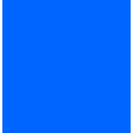
Кабели поджига и ионизации
Кабели поджига и ионизации Weishaupt
Кабели ионизации Weishaupt
Кабели поджига Weishaupt
Комплекты кабелей Weishaupt
Кабели поджига и ионизации Ecoflam
Кабели поджига Ecoflam
Кабели ионизации Ecoflam
Кабели поджига и ионазации FBR
Кабели ионизации FBR
Кабели поджига FBR
Кабели поджига и ионазации Lamborhini
Кабели ионизации Lamborghini
Кабели поджига Lamborghini
Кабели поджига и ионазации Baltur
Кабели ионизации Baltur
Кабели поджига Baltur
Кабели поджига и ионазации CibUnigas
Кабели ионизации CibUnigas
Кабели поджига CibUnigas
Кабели ионизации
Кабели поджига
Кабели в комплекте
Кабели электродов Cofi
Кабели электродов Dungs