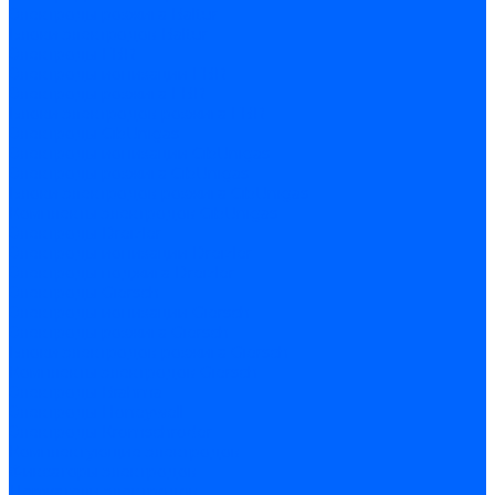
Электроды розжига Baltur
Блоки электродов Baltur
Электроды FBR
Электроды ионизации FBR
Электроды розжига FBR
Блоки электродов розжига FBR
Электроды CibUnigas
Электроды ионизации CibUnigas
Электроды розжига CibUnigas
Блоки электродов розжига CibUnigas
Комплекты электродов CibUnigas
Электроды Dreizler
Электроды ионизации Dreizler
Электроды поджига Dreizler
Электроды Giersch
Электроды ионизации Giersch
Электроды розжига Giersch
Блоки электродов розжига Giersch
Комплекты электродов Giersch
Электроды Brahma
Электроды Honeywell
Электроды Kromschroder
Комплектующие электродов
Фиксаторы электродов
Держатели электродов