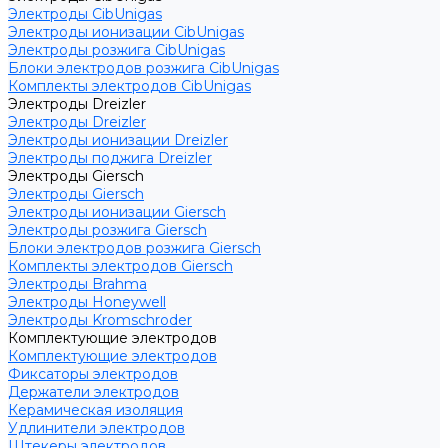
Электроды CibUnigas
Электроды ионизации CibUnigas
Электроды розжига CibUnigas
Блоки электродов розжига CibUnigas
Комплекты электродов CibUnigas
Электроды Dreizler
Электроды Dreizler
Электроды ионизации Dreizler
Электроды поджига Dreizler
Электроды Giersch
Электроды Giersch
Электроды ионизации Giersch
Электроды розжига Giersch
Блоки электродов розжига Giersch
Комплекты электродов Giersch
Электроды Brahma
Электроды Honeywell
Электроды Kromschroder
Комплектующие электродов
Комплектующие электродов
Фиксаторы электродов
Держатели электродов
Керамическая изоляция
Удлинители электродов
Штекеры электродов