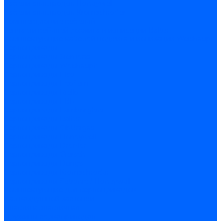
Кабели электродов Honeywell
Кабели электродов Kromschroder
Комплектующие кабелей
Запчасти кабелей розжига и ионизации Baltur
Комплектующие кабелей поджига и ионизации Weishaupt
Сервоприводы
Сервоприводы Siemens
Сервоприводы Weishaupt
Сервоприводы Elco
Сервоприводы Ecoflam
Сервоприводы Riello
Сервоприводы FBR
Сервоприводы Lamborghini
Сервоприводы Baltur
Сервоприводы CibUnigas
Сервоприводы Honeywell
Сервоприводы Dreizler
Сервоприводы Giersch
Сервоприводы Dungs
Сервоприводы Kromschroder
Сервоприводы Satronic / Honeywell
Комплектующие для сервоприводов
Вал воздушной заслонки
Пластина эластичная
Пружины сервоприводов