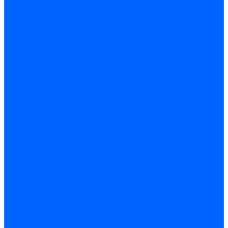
Регуляторы давления газа Baltur
Регуляторы давления газа Honeywell
Регуляторы давления газа Kromschroder
Регуляторы давления газа Siemens
Регуляторы давления газа Weishaupt
Комплектующие регуляторов давления
Запчасти регуляторов давления Dungs
Запасные части регуляторов давления Honeywell
Запчасти регуляторов давления Kromschroder
Компенсатор газовый
Пружины
Ёршики
Корпусные части, прокладки, винты и прочее
Кожухи
Кожухи Ecoflam
Кожухи FBR
Кожухи Lamborghini
Смотровые стекла
Заглушки, Винты
Заглушки, винты Weishaupt
Пластины панелей управления
Прокладки, стопортные кольца, уплотнения
Weishaupt прокладки, стопортные кольца, уплотнения
Панели управления
Трубы жаровые