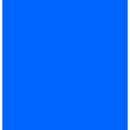
Фильтры для горелок Baltur
Запчасти фильтров Baltur
Комплектующие для фильров
Фильтрующие элементы
Запчасти фильтров Kromschroder
Запчасти фильтров для горелок Baltur
Принадлежности Dungs для горелок
Фильтры Honeywell для горелок
Фильтры Kromschroder для горелок
Вентиляторы
Вентиляторы для горелок Ecoflam
Вентиляторы для горелок FBR
Вентиляторы для горелок Lamborghini
Вентиляторы для горелок Baltur
Вентиляторы для горелок CibUnigas
Вентиляторы для горелок Giersch
Крыльчатки вентиляторов Weishaupt
Корпус вентилятора и воздухозаборный короб
Направляющие всасываемого воздуха
Звукоизоляции
Газовые клапаны, мультиблоки и рампы
Газовые мультиблоки Dungs
Газовые рампы Dungs
Газовые клапаны для Weishaupt
Рампы газовые Weishaupt