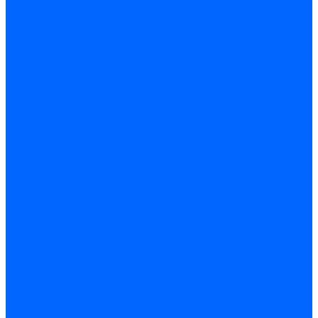
Трансформаторы розжига Satronic / Honeywell
Трансформаторы поджига Siemens
Кабели питания трансформаторов
Запчасти трансформаторов розжига Baltur
Запчасти трансформаторов розжига Brahma
Запчасти трансформаторов розжига Cofi
Запчасти трансформаторов розжига Dungs
Запчасти трансформаторов розжига Honeywell
Запчасти трансформаторов розжига Siemens
Реле давления
Реле давления Weishaupt
Реле давления Dungs
Реле давления Elco
Реле давления Ecoflam
Реле давления Riello
Реле давления FBR
Реле давления Lamborghini
Реле давления Baltur
Реле давления CibUnigas
Реле давления Dreizler
Реле давления Brahma
Реле давления Honeywell
Реле давления Kromschroder
Реле давления Siemens