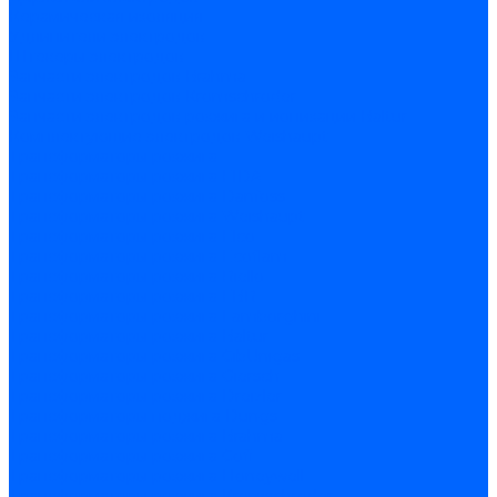
Керамическая изоляция
Удлинители электродов
Штекеры электродов
Запчасти электродов Brahma
Запчасти электродов Kromschroder
Запчасти электродов розжига и ионизации Baltur
Комплектующие электродов Weishaupt
Трансформаторы розжига
Трансформаторы розжига FIDA
Трансформаторы розжига Danfoss
Трансформаторы розжига Weishaupt
Трансформаторы розжига Elco
Трансформаторы розжига Ecoflam
Трансформаторы розжига Riello
Трансформаторы розжига FBR
Трансформаторы розжига Lamborghini
Трансформаторы розжига Baltur
Трансформаторы розжига CibUnigas
Трансформаторы розжига Giersch
Трансформаторы розжига Dreizler
Трансформаторы поджига Dungs
Трансформаторы розжига Brahma
Трансформаторы розжига Cofi
Трансформаторы розжига Honeywell
Трансформаторы розжига Kromschroder