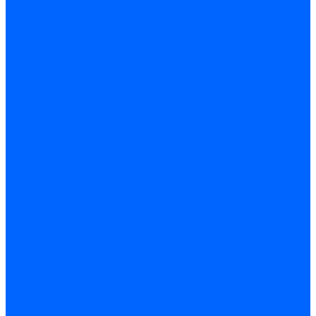
Электродвигатели для горелок Lamborghini
Электродвигатели для горелок Baltur
Электродвигатели для горелок CibUnigas
Электродвигатели для горелок Dreizler
Электродвигатели для горелок Giersch
Комплектующие электродвигателей
Конденсаторы
Конденсаторы электродвигателей Ecoflam
Конденсаторы электродвигателей FBR
Конденсаторы электродвигателей CibUnigas
Конденсаторы электродвигателей Lamborghini
Конденсаторы электродвигателей Baltur
Кабели электродвигателей
Кабели питания электродвигателей FBR
Кабели питания электродвигателей Lamborghini
Кабели питания электродвигателей CibUnigas
Фланцы электродвигателей
Фланцы электродвигателей Ecoflam
Сцепления электродвигателей
Сцепления электродвигателей FBR
Комплектующие электродвигателей Weishaupt
Конденсаторы электродвигателей Weishaupt
Сцепления электродвигателей Weishaupt
Фильры топливные и газовые
Фильтры Dungs для горелок