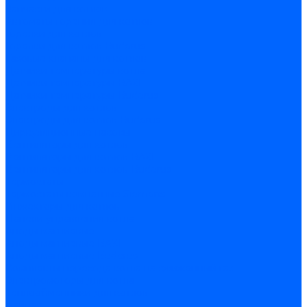
Запчасти для котлов
Автоматы горения для котлов
Горелки для котлов
Горелки для котлов Buderus
Газовые клапаны для котлов
Датчики температуры котла
Датчики температуры BAXI
Датчики температуры Buderus
Электроды для котлов
Электроды для котлов Buderus
Циркуляционные насосы
Вентиляторы для котлов
Вентиляторы для котлов BAXI
Вентиляторы для котлов Buderus
Термостаты
Термостаты комнатные Siemens
Инжекторы для котлов
Панели управления котла
Аноды магниевые
Аноды магниевые BAXI
Аноды магниевые Buderus
Комплекты перехода котла на сжиженный газ
Электромоторы для котла
Теплообменники для котлов
Байпас