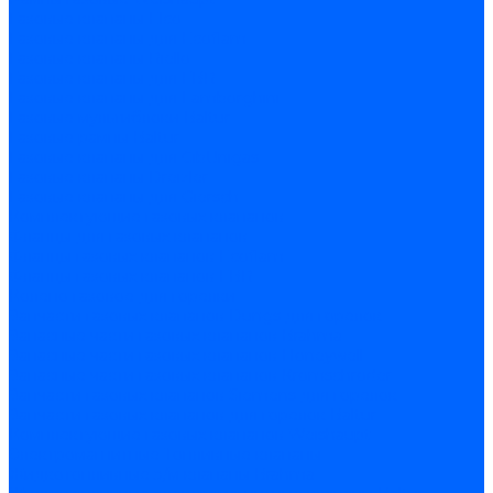
Газовые клапаны Elco
Газовые клапаны для Ecoflam
Газовые клапаны Riello
Газовые клапаны для FBR
Газовые клапаны для Lamborghini
Газовые мультиблоки Baltur
Газовые рампы Baltur
Газовые клапаны для CibUnigas
Газовые клапаны Dreizler
Газовые клапаны для Giersch
Комплектующие газовых клапанов
Фланцы для газовых клапанов
Фланцы газовых клапанов Ecoflam
Фланцы газовых клапанов FBR
Колено газовое для горелки
Запчасти газовых клапанов Dungs для горелок
Запасные части газовых клапанов Brahma
Запасные части газовых клапанов Honeywell
Запасные части газовых клапанов Kromschroder
Запчасти газовых клапанов Siemens для горелок
Запчасти газовых клапанов для горелок Baltur
Комплектующие газовых клапанов Weishaupt
Электромагнитные Топливные клапаны
Жидкотопливные э/м клапаны Brahma