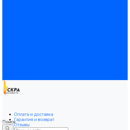
Байпасы BAXI
Кабели для котлов
Трубки соединительные для котлов
Платы электронные для котлов
Прокладки для котлов
Расширительные баки
Расширительные баки BAXI
Расширительные баки Buderus
Прочие запчасти для котлов
Запчасти Honeywell для котлов
Запчасти Resideo для котлов
Запчасти для котлов Brahma
Доставка и оплата
Гарантия и условия возврата
Контакты
Оплата и доставка
Гарантия и возврат
Поиск
Отзывы