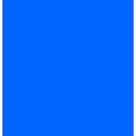
Доставка и оплата
Гарантия и условия возврата
Контакты
...
Каталог товаров
Запчасти для горелок
Блоки управления
Топочные автоматы Siemens
Менеджеры горения Weishaupt
Блоки управления Elco
Блоки управления Ecoflam
Блоки управления Riello
Блоки управления FBR
Топочные автоматы Honeywell
Блоки управления Lamborghini
Блоки управления Baltur
Блоки управления CibUnigas