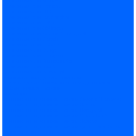
Датчики пламени Siemens
Датчики пламени Ecoflam
Датчики пламени FBR
Датчики пламени Lamborghini
Датчики пламени Baltur
Датчики пламени CibUnigas
Датчики пламени Satronic / Honeywell
Датчики пламени Giersch
Датчики пламени Brahma
Датчики пламени Dungs
Датчики пламени Honeywell
Датчики пламени Kromschroder
Датчики пламени Resideo
Датчики пламени Weishaupt
Комплектующие Датчиков пламени
Запчасти датчиков пламени Siemens для горелок
Кабели дитчиков пламени
Фиксаторы
Запасные части датчиков пламени Satronic / Honeywell
Запасные части датчиков пламени Brahma
Запасные части датчиков пламени Honeywell
Запасные части датчиков пламени Kromschroder
Запасные части датчиков пламени Resideo
Запасные части датчиков пламени для горелок Baltur
Комплектующие датчиков пламени Weishaupt