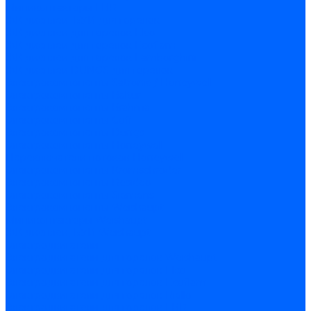
Миниконтакторы FBR
ЖК дисплеи, БУИ для горелок
ЖК дисплеи для горелок Elco
ЖК дисплеи для горелок Ecoflam
ЖК дисплеи для горелок Lamborghini
ЖК дисплеи DUNGS для горелок
Электрокомпоненты Satronic / Honeywell
Электрокомпоненты Baltur
Электрокомпоненты Brahma
Электрокомпоненты Cofi
Электрокомпоненты Dungs
Электрокомпоненты Honeywell
Переключатели потоков Honeywell
Электрокомпоненты Kromschroder
Электрокомпоненты Resideo
Электрокомпоненты Siemens
Электрокомпоненты Weishaupt
Миниконтакторы Weishaupt
ЖК дисплеи, БУИ Weishaupt
Электродвигатели
Электродвигатели для горелок Weishaupt
Электродвигатели для горелок Elco
Электродвигатели для горелок Ecoflam
Электродвигатели для горелок Riello
Электродвигатели для горелок FBR