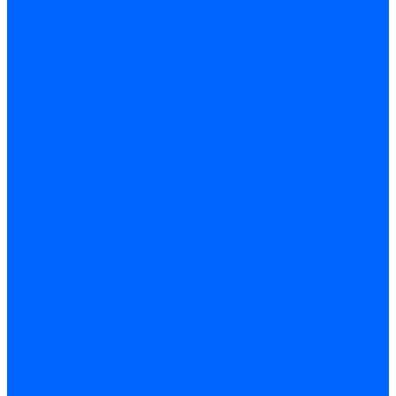
Жидкотопливные электромагнитные клапаны Baltur
Клапаны топливные электромагнитные Weishaupt
Запчасти для топливных клапанов
Запчасти жидкотопливных клапанов Brahma
Запчасти жидкотопливных клапанов Honeywell
Запчасти жидкотопливных клапанов Satronic / Honeywell
Запчасти жидкотопливных клапанов Siemens для горелок
Запчасти жидкотопливных клапанов для горелок Baltur
Комплектующие жидкотопливных клапанов Weishaupt
Электромагнитные Газовые клапаны
Газовые электромагнитные клапаны Dungs
Газовые э/м клапаны Honeywell
Газовые э/м клапаны Brahma
Газовые э/м клапаны Kromschroder
Газовые э/м клапаны Resideo
Газовые э/м клапаны Satronic / Honeywell
Газовые электромагнитные клапаны Baltur
Газовые электромагнитные клапаны Siemens
Клапаны газовые электромагнитные Weishaupt
Запасные части газовых клапанов
Запасные части газовых клапанов Siemens
Запасные части газовых клапанов для горелок Baltur
Запасные части газовых клапанов для горелок Dungs
Блоки контроля герметичности
Блоки контроля герметичности Dungs