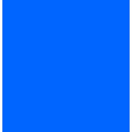
Принадлежности для горелок Baltur
Принадлежности для горелок Delavan
Принадлежности для горелок Kromschroder
Принадлежности для горелок Satronic / Honeywell
Промышленная автоматика
Промышленная автоматика Siemens
Прочие запчасти Weishaupt
Горелки для котлов дизельные и газовые
Газовые горелки для котлов
Одноступенчатые газовые горелки для котлов
Двухступенчатые газовые горелки для котлов
Газовые горелки с механической модуляцией для котлов
Weishaupt горелки: газовые, дизельные, мазутные и
двухтопливные
Горелки газовые Weishaupt
Горелки дизельные Weishaupt
Горелки газодизельные Weishaupt
Горелки мазутные Weishaupt
Горелки газомазутные Weishaupt
Горелки керосиновые Weishaupt
Дизельные горелки для котлов
Двухступенчатые дизельные горелки для котлов
Одноступенчатые дизельные горелки для котлов
Горелки для котлов отопления Baltur
Горелки для котлов отопления Kromschroder