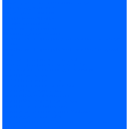
Регуляторы соотношения топливо-воздух
Приводы гидравлические
Регуляторы и сцепления
Шарнирные соединения
Кабели сервопривода
Держатель сервопривода
Шкалы воздушных заслонок
Запасные части сервоприводов и заслонок Siemens для
горелок
Запасные части сервоприводов и заслонок для горелок
Baltur
Запчасти сервоприводов Honeywell
Запчасти сервоприводов Kromschroder
Комплектующие сервоприводов Weishaupt
Заслонки для горелок
Воздушные заслонки Ecoflam
Воздушные заслонки Lamborghini
Заслонки Dungs для горелок
Заслонки Honeywell для горелок
Заслонки Kromschroder для горелок
Заслонки Siemens для горелок
Заслонки воздушные и газовые Weishaupt
Заслонки для горелок Baltur
Электрокомпоненты, ЖК дисплеи, БУИ для горелок
Миниконтакторы для горелок