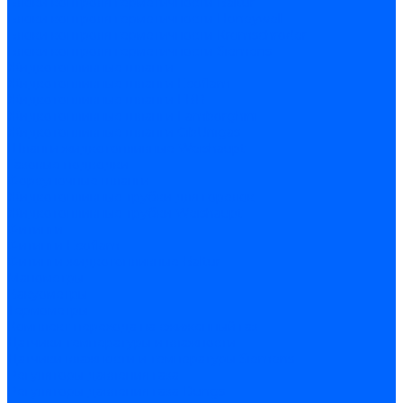
Блоки контроля герметичности Baltur
Блоки контроля герметичности Honeywell
Блоки контроля герметичности Kromschroder
Блоки контроля герметичности Siemens
Жидкотопливные шланги
Жидкотопливные шланги Ecoflam
Жидкотопливные шланги FBR
Жидкотопливные шланги Lamborghini
Жидкотопливные шланги CibUnigas
Шланги жидкотопливные Weishaupt
Газовые подводки
Форсуночные шланги
Жидкотопливные трубки для горелок
Жидкотопливные трубки Weishaupt
Фитинги
Фитинги Ecoflam
Фитинги жидкотопливные Baltur
Манометры
Вакуометры
Термометры
Комплект перехода на сжиженный газ
Датчики температуры и влажности
Датчики влажности и температуры Siemens
Регуляторы давления газа
Регуляторы давления газа Dungs