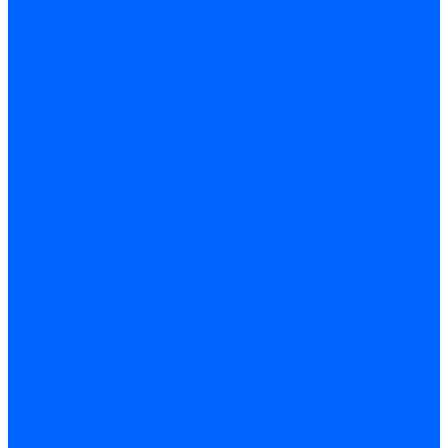
Регуляторы давления газа Baltur
Регуляторы давления газа Honeywell
Регуляторы давления газа Kromschroder
Регуляторы давления газа Siemens
Регуляторы давления газа Weishaupt
Комплектующие регуляторов давления
Запчасти регуляторов давления Dungs
Запасные части регуляторов давления Honeywell
Запчасти регуляторов давления Kromschroder
Компенсатор газовый
Пружины
Ёршики
Корпусные части, прокладки, винты и прочее
Кожухи
Кожухи Ecoflam
Кожухи FBR
Кожухи Lamborghini
Смотровые стекла
Заглушки, Винты
Заглушки, винты Weishaupt
Пластины панелей управления
Прокладки, стопортные кольца, уплотнения
Weishaupt прокладки, стопортные кольца, уплотнения
Панели управления
Трубы жаровые