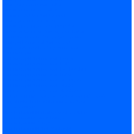
Фильтры для горелок Baltur
Запчасти фильтров Baltur
Комплектующие для фильров
Фильтрующие элементы
Запчасти фильтров Kromschroder
Запчасти фильтров для горелок Baltur
Принадлежности Dungs для горелок
Фильтры Honeywell для горелок
Фильтры Kromschroder для горелок
Вентиляторы
Вентиляторы для горелок Ecoflam
Вентиляторы для горелок FBR
Вентиляторы для горелок Lamborghini
Вентиляторы для горелок Baltur
Вентиляторы для горелок CibUnigas
Вентиляторы для горелок Giersch
Крыльчатки вентиляторов Weishaupt
Корпус вентилятора и воздухозаборный короб
Направляющие всасываемого воздуха
Звукоизоляции
Газовые клапаны, мультиблоки и рампы
Газовые мультиблоки Dungs
Газовые рампы Dungs
Газовые клапаны для Weishaupt
Рампы газовые Weishaupt