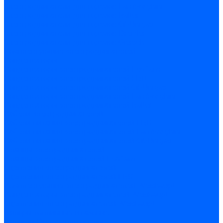
Электродвигатели для горелок Lamborghini
Электродвигатели для горелок Baltur
Электродвигатели для горелок CibUnigas
Электродвигатели для горелок Dreizler
Электродвигатели для горелок Giersch
Комплектующие электродвигателей
Конденсаторы
Конденсаторы электродвигателей Ecoflam
Конденсаторы электродвигателей FBR
Конденсаторы электродвигателей CibUnigas
Конденсаторы электродвигателей Lamborghini
Конденсаторы электродвигателей Baltur
Кабели электродвигателей
Кабели питания электродвигателей FBR
Кабели питания электродвигателей Lamborghini
Кабели питания электродвигателей CibUnigas
Фланцы электродвигателей
Фланцы электродвигателей Ecoflam
Сцепления электродвигателей
Сцепления электродвигателей FBR
Комплектующие электродвигателей Weishaupt
Конденсаторы электродвигателей Weishaupt
Сцепления электродвигателей Weishaupt
Фильры топливные и газовые
Фильтры Dungs для горелок