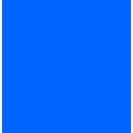
Регуляторы соотношения топливо-воздух
Приводы гидравлические
Регуляторы и сцепления
Шарнирные соединения
Кабели сервопривода
Держатель сервопривода
Шкалы воздушных заслонок
Запасные части сервоприводов и заслонок Siemens для
горелок
Запасные части сервоприводов и заслонок для горелок
Baltur
Запчасти сервоприводов Honeywell
Запчасти сервоприводов Kromschroder
Комплектующие сервоприводов Weishaupt
Заслонки для горелок
Воздушные заслонки Ecoflam
Воздушные заслонки Lamborghini
Заслонки Dungs для горелок
Заслонки Honeywell для горелок
Заслонки Kromschroder для горелок
Заслонки Siemens для горелок
Заслонки воздушные и газовые Weishaupt
Заслонки для горелок Baltur
Электрокомпоненты, ЖК дисплеи, БУИ для горелок
Миниконтакторы для горелок