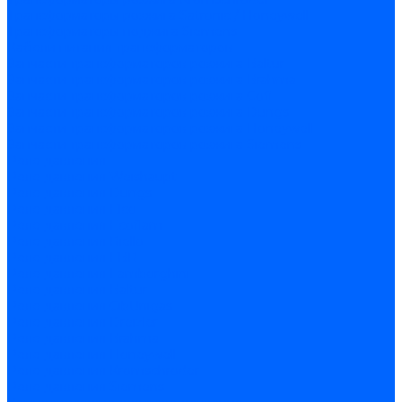
Трансформаторы розжига Satronic / Honeywell
Трансформаторы поджига Siemens
Кабели питания трансформаторов
Запчасти трансформаторов розжига Baltur
Запчасти трансформаторов розжига Brahma
Запчасти трансформаторов розжига Cofi
Запчасти трансформаторов розжига Dungs
Запчасти трансформаторов розжига Honeywell
Запчасти трансформаторов розжига Siemens
Реле давления
Реле давления Weishaupt
Реле давления Dungs
Реле давления Elco
Реле давления Ecoflam
Реле давления Riello
Реле давления FBR
Реле давления Lamborghini
Реле давления Baltur
Реле давления CibUnigas
Реле давления Dreizler
Реле давления Brahma
Реле давления Honeywell
Реле давления Kromschroder
Реле давления Siemens