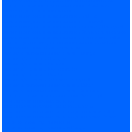
Жидкотопливные электромагнитные клапаны Baltur
Клапаны топливные электромагнитные Weishaupt
Запчасти для топливных клапанов
Запчасти жидкотопливных клапанов Brahma
Запчасти жидкотопливных клапанов Honeywell
Запчасти жидкотопливных клапанов Satronic / Honeywell
Запчасти жидкотопливных клапанов Siemens для горелок
Запчасти жидкотопливных клапанов для горелок Baltur
Комплектующие жидкотопливных клапанов Weishaupt
Электромагнитные Газовые клапаны
Газовые электромагнитные клапаны Dungs
Газовые э/м клапаны Honeywell
Газовые э/м клапаны Brahma
Газовые э/м клапаны Kromschroder
Газовые э/м клапаны Resideo
Газовые э/м клапаны Satronic / Honeywell
Газовые электромагнитные клапаны Baltur
Газовые электромагнитные клапаны Siemens
Клапаны газовые электромагнитные Weishaupt
Запасные части газовых клапанов
Запасные части газовых клапанов Siemens
Запасные части газовых клапанов для горелок Baltur
Запасные части газовых клапанов для горелок Dungs
Блоки контроля герметичности
Блоки контроля герметичности Dungs