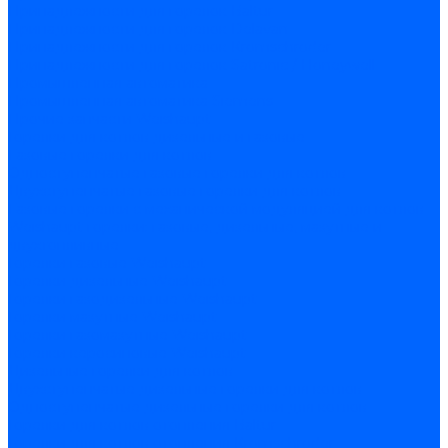
Принадлежности для горелок Baltur
Принадлежности для горелок Delavan
Принадлежности для горелок Kromschroder
Принадлежности для горелок Satronic / Honeywell
Промышленная автоматика
Промышленная автоматика Siemens
Прочие запчасти Weishaupt
Горелки для котлов дизельные и газовые
Газовые горелки для котлов
Одноступенчатые газовые горелки для котлов
Двухступенчатые газовые горелки для котлов
Газовые горелки с механической модуляцией для котлов
Weishaupt горелки: газовые, дизельные, мазутные и
двухтопливные
Горелки газовые Weishaupt
Горелки дизельные Weishaupt
Горелки газодизельные Weishaupt
Горелки мазутные Weishaupt
Горелки газомазутные Weishaupt
Горелки керосиновые Weishaupt
Дизельные горелки для котлов
Двухступенчатые дизельные горелки для котлов
Одноступенчатые дизельные горелки для котлов
Горелки для котлов отопления Baltur
Горелки для котлов отопления Kromschroder