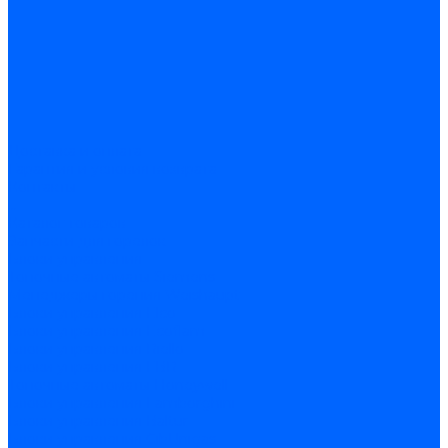
Доставка и оплата
Гарантия и условия возврата
Контакты
...
Каталог товаров
Запчасти для горелок
Блоки управления
Топочные автоматы Siemens
Менеджеры горения Weishaupt
Блоки управления Elco
Блоки управления Ecoflam
Блоки управления Riello
Блоки управления FBR
Топочные автоматы Honeywell
Блоки управления Lamborghini
Блоки управления Baltur
Блоки управления CibUnigas