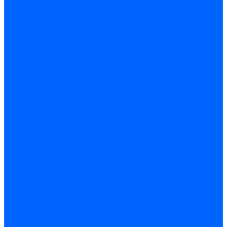
Запчасти насосов для горелок Baltur
Электроды поджига и ионизации
Электроды Weishaupt
Электроды ионизации Weishaupt
Электроды розжига Weishaupt
Электроды Elco
Электроды ионизации Elco
Электроды розжига Elco
Блоки электродов розжига Elco
Комплекты электродов Elco
Электроды Ecoflam
Электроды ионизации Ecoflam
Электроды розжига Ecoflam
Блоки электродов розжага Ecoflam
Комплекты электродов Ecoflam
Электроды Riello
Электроды ионизации Riello
Электроды розжига Riello
Комплекты электродов Riello
Электроды Lamborghini
Электроды ионизации Lamborghini
Электроды розжига Lamborghini
Блоки электродов Lamborghini
Электроды поджига и ионизации Baltur
Электроды ионизации Baltur