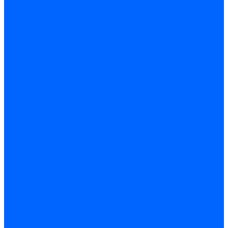
Блоки управления Giersch
Блоки управления Dreizler
Блоки управления Siemens
Блоки управления DUNGS
Топочные автоматы Brahma
Топочные автоматы Kromschroder
Топочные автоматы Resideo
Запчасти топочных автоматов
Запчасти топочных автоматов Baltur
Запчасти топочных автоматов Brahma
Запчасти топочных автоматов Dungs
Запчасти топочных автоматов Honeywell
Запчасти топочных автоматов Kromschroder
Насосы для горелок
Насосы Suntec
Насосы Suntec 21600 Longvic
Насосы Danfoss
Насосы для горелок Weishaupt
Насосы для горелок Elco
Насосы для горелок Riello
Насосы для горелок FBR
Насосы для горелок Lamborghini
Насосы для горелок Baltur
Насосы для горелок CibUnigas
Запчасти для насосов