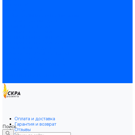
Байпасы BAXI
Кабели для котлов
Трубки соединительные для котлов
Платы электронные для котлов
Прокладки для котлов
Расширительные баки
Расширительные баки BAXI
Расширительные баки Buderus
Прочие запчасти для котлов
Запчасти Honeywell для котлов
Запчасти Resideo для котлов
Запчасти для котлов Brahma
Доставка и оплата
Гарантия и условия возврата
Контакты
Оплата и доставка
Гарантия и возврат
Поиск
Отзывы