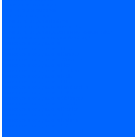
Керамическая изоляция
Удлинители электродов
Штекеры электродов
Запчасти электродов Brahma
Запчасти электродов Kromschroder
Запчасти электродов розжига и ионизации Baltur
Комплектующие электродов Weishaupt
Трансформаторы розжига
Трансформаторы розжига FIDA
Трансформаторы розжига Danfoss
Трансформаторы розжига Weishaupt
Трансформаторы розжига Elco
Трансформаторы розжига Ecoflam
Трансформаторы розжига Riello
Трансформаторы розжига FBR
Трансформаторы розжига Lamborghini
Трансформаторы розжига Baltur
Трансформаторы розжига CibUnigas
Трансформаторы розжига Giersch
Трансформаторы розжига Dreizler
Трансформаторы поджига Dungs
Трансформаторы розжига Brahma
Трансформаторы розжига Cofi
Трансформаторы розжига Honeywell
Трансформаторы розжига Kromschroder