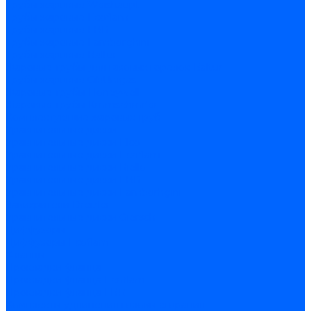
Трубы жаровые Weishaupt
Трубы жаровые Ecoflam
Трубы жаровые FBR
Трубы жаровые Lamborghini
Трубы жаровые Baltur
Жаровые трубы для газовых горелок Baltur
Трубы жаровые CibUnigas
Жаровые трубы Honeywell
Жаровые трубы Kromschroder
Комплектующие жаровых труб
Уравнительные диски
Уравнительные диски Elco
Уравнительные диски Ecoflam
Уравнительные диски Riello
Уравнительные диски FBR
Уравнительные диски Lamborhgini
Завихрители Dreizler
Уравнительные диски Giersch
Диффузоры
Диффузоры Ecoflam
Фланцы
Прокладки фланца
Прокладки фланца Ecoflam
Прокладки фланца FBR
Комплекты удлинения головы сгорания