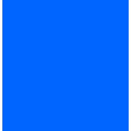
Кабели поджига и ионизации
Кабели поджига и ионизации Weishaupt
Кабели ионизации Weishaupt
Кабели поджига Weishaupt
Комплекты кабелей Weishaupt
Кабели поджига и ионизации Ecoflam
Кабели поджига Ecoflam
Кабели ионизации Ecoflam
Кабели поджига и ионазации FBR
Кабели ионизации FBR
Кабели поджига FBR
Кабели поджига и ионазации Lamborhini
Кабели ионизации Lamborghini
Кабели поджига Lamborghini
Кабели поджига и ионазации Baltur
Кабели ионизации Baltur
Кабели поджига Baltur
Кабели поджига и ионазации CibUnigas
Кабели ионизации CibUnigas
Кабели поджига CibUnigas
Кабели ионизации
Кабели поджига
Кабели в комплекте
Кабели электродов Cofi
Кабели электродов Dungs