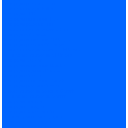
Электроды розжига Baltur
Блоки электродов Baltur
Электроды FBR
Электроды ионизации FBR
Электроды розжига FBR
Блоки электродов розжига FBR
Электроды CibUnigas
Электроды ионизации CibUnigas
Электроды розжига CibUnigas
Блоки электродов розжига CibUnigas
Комплекты электродов CibUnigas
Электроды Dreizler
Электроды ионизации Dreizler
Электроды поджига Dreizler
Электроды Giersch
Электроды ионизации Giersch
Электроды розжига Giersch
Блоки электродов розжига Giersch
Комплекты электродов Giersch
Электроды Brahma
Электроды Honeywell
Электроды Kromschroder
Комплектующие электродов
Фиксаторы электродов
Держатели электродов