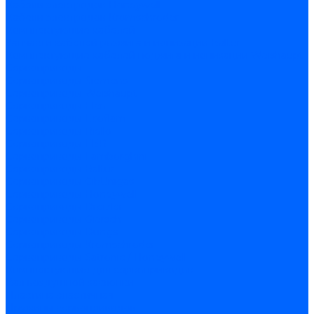
Кабели электродов Honeywell
Кабели электродов Kromschroder
Комплектующие кабелей
Запчасти кабелей розжига и ионизации Baltur
Комплектующие кабелей поджига и ионизации Weishaupt
Сервоприводы
Сервоприводы Siemens
Сервоприводы Weishaupt
Сервоприводы Elco
Сервоприводы Ecoflam
Сервоприводы Riello
Сервоприводы FBR
Сервоприводы Lamborghini
Сервоприводы Baltur
Сервоприводы CibUnigas
Сервоприводы Honeywell
Сервоприводы Dreizler
Сервоприводы Giersch
Сервоприводы Dungs
Сервоприводы Kromschroder
Сервоприводы Satronic / Honeywell
Комплектующие для сервоприводов
Вал воздушной заслонки
Пластина эластичная
Пружины сервоприводов