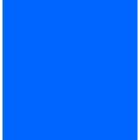
Запчасти для котлов
Автоматы горения для котлов
Горелки для котлов
Горелки для котлов Buderus
Газовые клапаны для котлов
Датчики температуры котла
Датчики температуры BAXI
Датчики температуры Buderus
Электроды для котлов
Электроды для котлов Buderus
Циркуляционные насосы
Вентиляторы для котлов
Вентиляторы для котлов BAXI
Вентиляторы для котлов Buderus
Термостаты
Термостаты комнатные Siemens
Инжекторы для котлов
Панели управления котла
Аноды магниевые
Аноды магниевые BAXI
Аноды магниевые Buderus
Комплекты перехода котла на сжиженный газ
Электромоторы для котла
Теплообменники для котлов
Байпас