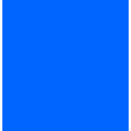
Запчасти жаровых труб Honeywell для горелок
Запчасти жаровых труб Kromschroder
Запчасти жаровых труб для горелок Baltur
Уравнительные диски Baltur
Компоненты газовой трубы Baltur
Компоненты жидкотопливной трубы Baltur
Комплектующие жаровых труб Weishaupt
Уравнительные диски Weishaupt
Компоненты газовой трубы Weishaupt
Компоненты жидкотопливной трубы Weishaupt
Уплотнения головы сгорания Weishaupt
Комплектующие к запорной арматуре
Затворы Siemens
Комплектующие к запорной арматуре Baltur
Комплектующие к запорной арматуре Siemens
Прочие запчасти для горелки
Компоненты жидкотопливной трубы Delavan
Компоненты жидкотопливной трубы Honeywell
Контрольно-измерительные приборы
Датчики давления Dungs
Датчики давления Siemens
Краны и клапаны Kromschroder
Принадлежности Brahma для горелок
Принадлежности Honeywell для горелок
Принадлежности Siemens для горелок