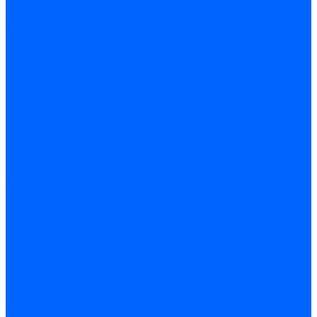
Датчики пламени Siemens
Датчики пламени Ecoflam
Датчики пламени FBR
Датчики пламени Lamborghini
Датчики пламени Baltur
Датчики пламени CibUnigas
Датчики пламени Satronic / Honeywell
Датчики пламени Giersch
Датчики пламени Brahma
Датчики пламени Dungs
Датчики пламени Honeywell
Датчики пламени Kromschroder
Датчики пламени Resideo
Датчики пламени Weishaupt
Комплектующие Датчиков пламени
Запчасти датчиков пламени Siemens для горелок
Кабели дитчиков пламени
Фиксаторы
Запасные части датчиков пламени Satronic / Honeywell
Запасные части датчиков пламени Brahma
Запасные части датчиков пламени Honeywell
Запасные части датчиков пламени Kromschroder
Запасные части датчиков пламени Resideo
Запасные части датчиков пламени для горелок Baltur
Комплектующие датчиков пламени Weishaupt