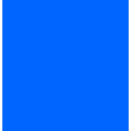
Блоки контроля герметичности Baltur
Блоки контроля герметичности Honeywell
Блоки контроля герметичности Kromschroder
Блоки контроля герметичности Siemens
Жидкотопливные шланги
Жидкотопливные шланги Ecoflam
Жидкотопливные шланги FBR
Жидкотопливные шланги Lamborghini
Жидкотопливные шланги CibUnigas
Шланги жидкотопливные Weishaupt
Газовые подводки
Форсуночные шланги
Жидкотопливные трубки для горелок
Жидкотопливные трубки Weishaupt
Фитинги
Фитинги Ecoflam
Фитинги жидкотопливные Baltur
Манометры
Вакуометры
Термометры
Комплект перехода на сжиженный газ
Датчики температуры и влажности
Датчики влажности и температуры Siemens
Регуляторы давления газа
Регуляторы давления газа Dungs