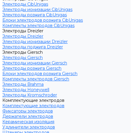
Электроды CibUnigas
Электроды ионизации CibUnigas
Электроды розжига CibUnigas
Блоки электродов розжига CibUnigas
Комплекты электродов CibUnigas
Электроды Dreizler
Электроды Dreizler
Электроды ионизации Dreizler
Электроды поджига Dreizler
Электроды Giersch
Электроды Giersch
Электроды ионизации Giersch
Электроды розжига Giersch
Блоки электродов розжига Giersch
Комплекты электродов Giersch
Электроды Brahma
Электроды Honeywell
Электроды Kromschroder
Комплектующие электродов
Комплектующие электродов
Фиксаторы электродов
Держатели электродов
Керамическая изоляция
Удлинители электродов
Штекеры электродов