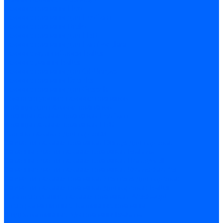
Газовые клапаны Elco
Газовые клапаны для Ecoflam
Газовые клапаны Riello
Газовые клапаны для FBR
Газовые клапаны для Lamborghini
Газовые мультиблоки Baltur
Газовые рампы Baltur
Газовые клапаны для CibUnigas
Газовые клапаны Dreizler
Газовые клапаны для Giersch
Комплектующие газовых клапанов
Фланцы для газовых клапанов
Фланцы газовых клапанов Ecoflam
Фланцы газовых клапанов FBR
Колено газовое для горелки
Запчасти газовых клапанов Dungs для горелок
Запасные части газовых клапанов Brahma
Запасные части газовых клапанов Honeywell
Запасные части газовых клапанов Kromschroder
Запчасти газовых клапанов Siemens для горелок
Запчасти газовых клапанов для горелок Baltur
Комплектующие газовых клапанов Weishaupt
Электромагнитные Топливные клапаны
Жидкотопливные э/м клапаны Brahma