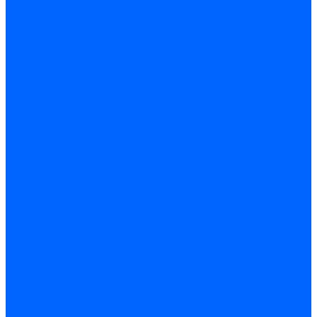
Комплектующие для реле давления
Ниппели
Кабели для реле давления
Фитинги соединительные
Держатели реле давления
Запчасти реле давления Dungs для горелок
Импульсные трубки
Запчасти реле давления Kromschroder
Запчасти реле давления Siemens для горелок
Запчасти реле давления для горелок Baltur
Форсунки
Форсунки Danfoss
Форсунки Fluidics
Форсунки для горелок Weishaupt
Форсунки для горелок Elco
Форсунки для горелок Ecoflam
Форсунки для горелок Riello
Форсунки для горелок F.B.R.
Форсунки CibUnigas
Форсунки Lamborghini
Форсунки Delavan
Форсунки Monarch
Форсунки Steinen
Форсунки для горелок Baltur
Датчики пламени