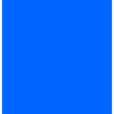
Миниконтакторы FBR
ЖК дисплеи, БУИ для горелок
ЖК дисплеи для горелок Elco
ЖК дисплеи для горелок Ecoflam
ЖК дисплеи для горелок Lamborghini
ЖК дисплеи DUNGS для горелок
Электрокомпоненты Satronic / Honeywell
Электрокомпоненты Baltur
Электрокомпоненты Brahma
Электрокомпоненты Cofi
Электрокомпоненты Dungs
Электрокомпоненты Honeywell
Переключатели потоков Honeywell
Электрокомпоненты Kromschroder
Электрокомпоненты Resideo
Электрокомпоненты Siemens
Электрокомпоненты Weishaupt
Миниконтакторы Weishaupt
ЖК дисплеи, БУИ Weishaupt
Электродвигатели
Электродвигатели для горелок Weishaupt
Электродвигатели для горелок Elco
Электродвигатели для горелок Ecoflam
Электродвигатели для горелок Riello
Электродвигатели для горелок FBR