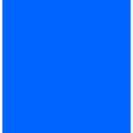
Фильтры для горелок Baltur
Запчасти фильтров Baltur
Комплектующие для фильров
Фильтрующие элементы
Запчасти фильтров Kromschroder
Запчасти фильтров для горелок Baltur
Принадлежности Dungs для горелок
Фильтры Honeywell для горелок
Фильтры Kromschroder для горелок
Вентиляторы
Вентиляторы для горелок Ecoflam
Вентиляторы для горелок FBR
Вентиляторы для горелок Lamborghini
Вентиляторы для горелок Baltur
Вентиляторы для горелок CibUnigas
Вентиляторы для горелок Giersch
Крыльчатки вентиляторов Weishaupt
Корпус вентилятора и воздухозаборный короб
Направляющие всасываемого воздуха
Звукоизоляции
Газовые клапаны, мультиблоки и рампы
Газовые мультиблоки Dungs
Газовые рампы Dungs
Газовые клапаны для Weishaupt
Рампы газовые Weishaupt