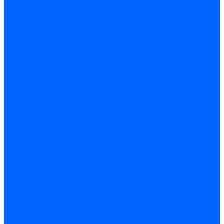
Кабели электродов Honeywell
Кабели электродов Kromschroder
Комплектующие кабелей
Запчасти кабелей розжига и ионизации Baltur
Комплектующие кабелей поджига и ионизации Weishaupt
Сервоприводы
Сервоприводы Siemens
Сервоприводы Weishaupt
Сервоприводы Elco
Сервоприводы Ecoflam
Сервоприводы Riello
Сервоприводы FBR
Сервоприводы Lamborghini
Сервоприводы Baltur
Сервоприводы CibUnigas
Сервоприводы Honeywell
Сервоприводы Dreizler
Сервоприводы Giersch
Сервоприводы Dungs
Сервоприводы Kromschroder
Сервоприводы Satronic / Honeywell
Комплектующие для сервоприводов
Вал воздушной заслонки
Пластина эластичная
Пружины сервоприводов