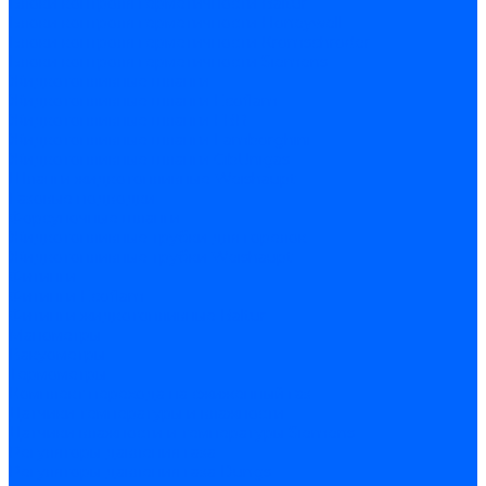
Блоки контроля герметичности Baltur
Блоки контроля герметичности Honeywell
Блоки контроля герметичности Kromschroder
Блоки контроля герметичности Siemens
Жидкотопливные шланги
Жидкотопливные шланги Ecoflam
Жидкотопливные шланги FBR
Жидкотопливные шланги Lamborghini
Жидкотопливные шланги CibUnigas
Шланги жидкотопливные Weishaupt
Газовые подводки
Форсуночные шланги
Жидкотопливные трубки для горелок
Жидкотопливные трубки Weishaupt
Фитинги
Фитинги Ecoflam
Фитинги жидкотопливные Baltur
Манометры
Вакуометры
Термометры
Комплект перехода на сжиженный газ
Датчики температуры и влажности
Датчики влажности и температуры Siemens
Регуляторы давления газа
Регуляторы давления газа Dungs