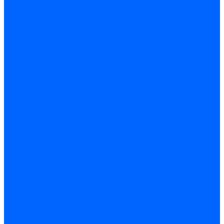
Запчасти для котлов
Автоматы горения для котлов
Горелки для котлов
Горелки для котлов Buderus
Газовые клапаны для котлов
Датчики температуры котла
Датчики температуры BAXI
Датчики температуры Buderus
Электроды для котлов
Электроды для котлов Buderus
Циркуляционные насосы
Вентиляторы для котлов
Вентиляторы для котлов BAXI
Вентиляторы для котлов Buderus
Термостаты
Термостаты комнатные Siemens
Инжекторы для котлов
Панели управления котла
Аноды магниевые
Аноды магниевые BAXI
Аноды магниевые Buderus
Комплекты перехода котла на сжиженный газ
Электромоторы для котла
Теплообменники для котлов
Байпас