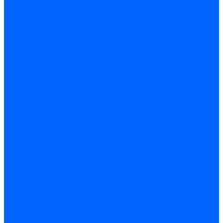
Комплектующие для реле давления
Ниппели
Кабели для реле давления
Фитинги соединительные
Держатели реле давления
Запчасти реле давления Dungs для горелок
Импульсные трубки
Запчасти реле давления Kromschroder
Запчасти реле давления Siemens для горелок
Запчасти реле давления для горелок Baltur
Форсунки
Форсунки Danfoss
Форсунки Fluidics
Форсунки для горелок Weishaupt
Форсунки для горелок Elco
Форсунки для горелок Ecoflam
Форсунки для горелок Riello
Форсунки для горелок F.B.R.
Форсунки CibUnigas
Форсунки Lamborghini
Форсунки Delavan
Форсунки Monarch
Форсунки Steinen
Форсунки для горелок Baltur
Датчики пламени