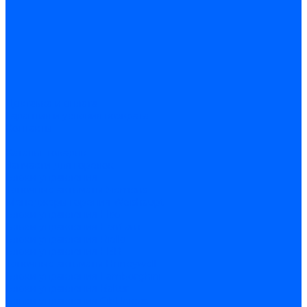
Доставка и оплата
Гарантия и условия возврата
Контакты
...
Каталог товаров
Запчасти для горелок
Блоки управления
Топочные автоматы Siemens
Менеджеры горения Weishaupt
Блоки управления Elco
Блоки управления Ecoflam
Блоки управления Riello
Блоки управления FBR
Топочные автоматы Honeywell
Блоки управления Lamborghini
Блоки управления Baltur
Блоки управления CibUnigas