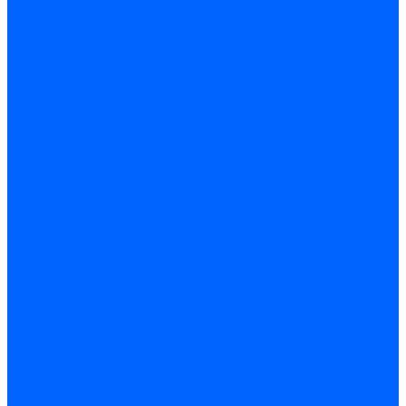
Принадлежности для горелок Baltur
Принадлежности для горелок Delavan
Принадлежности для горелок Kromschroder
Принадлежности для горелок Satronic / Honeywell
Промышленная автоматика
Промышленная автоматика Siemens
Прочие запчасти Weishaupt
Горелки для котлов дизельные и газовые
Газовые горелки для котлов
Одноступенчатые газовые горелки для котлов
Двухступенчатые газовые горелки для котлов
Газовые горелки с механической модуляцией для котлов
Weishaupt горелки: газовые, дизельные, мазутные и
двухтопливные
Горелки газовые Weishaupt
Горелки дизельные Weishaupt
Горелки газодизельные Weishaupt
Горелки мазутные Weishaupt
Горелки газомазутные Weishaupt
Горелки керосиновые Weishaupt
Дизельные горелки для котлов
Двухступенчатые дизельные горелки для котлов
Одноступенчатые дизельные горелки для котлов
Горелки для котлов отопления Baltur
Горелки для котлов отопления Kromschroder