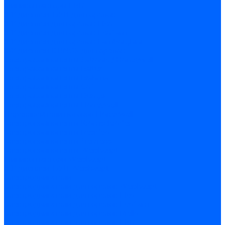
Миниконтакторы FBR
ЖК дисплеи, БУИ для горелок
ЖК дисплеи для горелок Elco
ЖК дисплеи для горелок Ecoflam
ЖК дисплеи для горелок Lamborghini
ЖК дисплеи DUNGS для горелок
Электрокомпоненты Satronic / Honeywell
Электрокомпоненты Baltur
Электрокомпоненты Brahma
Электрокомпоненты Cofi
Электрокомпоненты Dungs
Электрокомпоненты Honeywell
Переключатели потоков Honeywell
Электрокомпоненты Kromschroder
Электрокомпоненты Resideo
Электрокомпоненты Siemens
Электрокомпоненты Weishaupt
Миниконтакторы Weishaupt
ЖК дисплеи, БУИ Weishaupt
Электродвигатели
Электродвигатели для горелок Weishaupt
Электродвигатели для горелок Elco
Электродвигатели для горелок Ecoflam
Электродвигатели для горелок Riello
Электродвигатели для горелок FBR