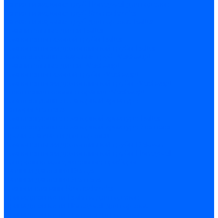
Запчасти жаровых труб Honeywell для горелок
Запчасти жаровых труб Kromschroder
Запчасти жаровых труб для горелок Baltur
Уравнительные диски Baltur
Компоненты газовой трубы Baltur
Компоненты жидкотопливной трубы Baltur
Комплектующие жаровых труб Weishaupt
Уравнительные диски Weishaupt
Компоненты газовой трубы Weishaupt
Компоненты жидкотопливной трубы Weishaupt
Уплотнения головы сгорания Weishaupt
Комплектующие к запорной арматуре
Затворы Siemens
Комплектующие к запорной арматуре Baltur
Комплектующие к запорной арматуре Siemens
Прочие запчасти для горелки
Компоненты жидкотопливной трубы Delavan
Компоненты жидкотопливной трубы Honeywell
Контрольно-измерительные приборы
Датчики давления Dungs
Датчики давления Siemens
Краны и клапаны Kromschroder
Принадлежности Brahma для горелок
Принадлежности Honeywell для горелок
Принадлежности Siemens для горелок