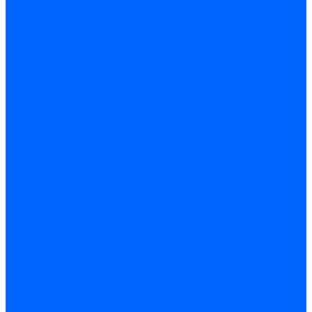
Регуляторы давления газа Baltur
Регуляторы давления газа Honeywell
Регуляторы давления газа Kromschroder
Регуляторы давления газа Siemens
Регуляторы давления газа Weishaupt
Комплектующие регуляторов давления
Запчасти регуляторов давления Dungs
Запасные части регуляторов давления Honeywell
Запчасти регуляторов давления Kromschroder
Компенсатор газовый
Пружины
Ёршики
Корпусные части, прокладки, винты и прочее
Кожухи
Кожухи Ecoflam
Кожухи FBR
Кожухи Lamborghini
Смотровые стекла
Заглушки, Винты
Заглушки, винты Weishaupt
Пластины панелей управления
Прокладки, стопортные кольца, уплотнения
Weishaupt прокладки, стопортные кольца, уплотнения
Панели управления
Трубы жаровые