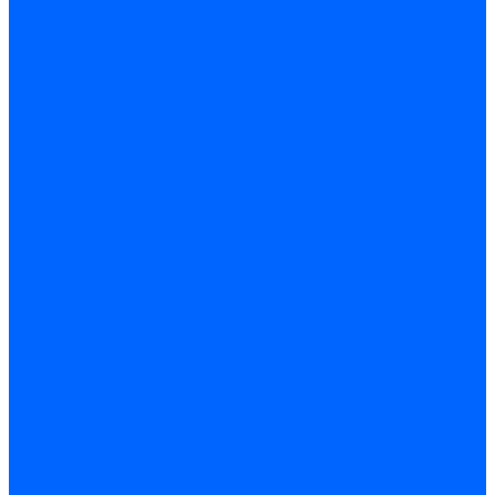
Газовые клапаны Elco
Газовые клапаны для Ecoflam
Газовые клапаны Riello
Газовые клапаны для FBR
Газовые клапаны для Lamborghini
Газовые мультиблоки Baltur
Газовые рампы Baltur
Газовые клапаны для CibUnigas
Газовые клапаны Dreizler
Газовые клапаны для Giersch
Комплектующие газовых клапанов
Фланцы для газовых клапанов
Фланцы газовых клапанов Ecoflam
Фланцы газовых клапанов FBR
Колено газовое для горелки
Запчасти газовых клапанов Dungs для горелок
Запасные части газовых клапанов Brahma
Запасные части газовых клапанов Honeywell
Запасные части газовых клапанов Kromschroder
Запчасти газовых клапанов Siemens для горелок
Запчасти газовых клапанов для горелок Baltur
Комплектующие газовых клапанов Weishaupt
Электромагнитные Топливные клапаны
Жидкотопливные э/м клапаны Brahma