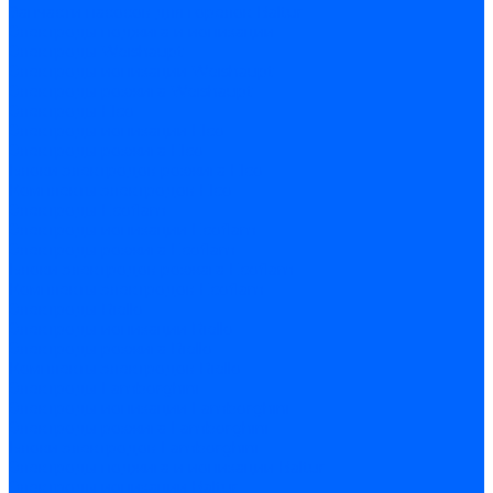
Запчасти насосов для горелок Baltur
Электроды поджига и ионизации
Электроды Weishaupt
Электроды ионизации Weishaupt
Электроды розжига Weishaupt
Электроды Elco
Электроды ионизации Elco
Электроды розжига Elco
Блоки электродов розжига Elco
Комплекты электродов Elco
Электроды Ecoflam
Электроды ионизации Ecoflam
Электроды розжига Ecoflam
Блоки электродов розжага Ecoflam
Комплекты электродов Ecoflam
Электроды Riello
Электроды ионизации Riello
Электроды розжига Riello
Комплекты электродов Riello
Электроды Lamborghini
Электроды ионизации Lamborghini
Электроды розжига Lamborghini
Блоки электродов Lamborghini
Электроды поджига и ионизации Baltur
Электроды ионизации Baltur