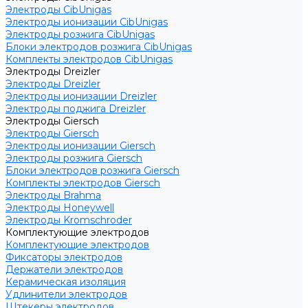
Электроды CibUnigas
Электроды ионизации CibUnigas
Электроды розжига CibUnigas
Блоки электродов розжига CibUnigas
Комплекты электродов CibUnigas
Электроды Dreizler
Электроды Dreizler
Электроды ионизации Dreizler
Электроды поджига Dreizler
Электроды Giersch
Электроды Giersch
Электроды ионизации Giersch
Электроды розжига Giersch
Блоки электродов розжига Giersch
Комплекты электродов Giersch
Электроды Brahma
Электроды Honeywell
Электроды Kromschroder
Комплектующие электродов
Комплектующие электродов
Фиксаторы электродов
Держатели электродов
Керамическая изоляция
Удлинители электродов
Штекеры электродов