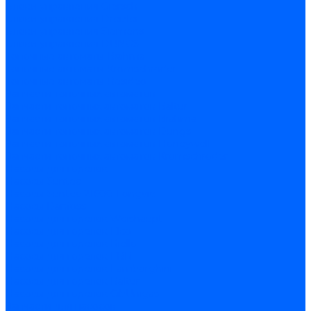
Блоки управления Giersch
Блоки управления Dreizler
Блоки управления Siemens
Блоки управления DUNGS
Топочные автоматы Brahma
Топочные автоматы Kromschroder
Топочные автоматы Resideo
Запчасти топочных автоматов
Запчасти топочных автоматов Baltur
Запчасти топочных автоматов Brahma
Запчасти топочных автоматов Dungs
Запчасти топочных автоматов Honeywell
Запчасти топочных автоматов Kromschroder
Насосы для горелок
Насосы Suntec
Насосы Suntec 21600 Longvic
Насосы Danfoss
Насосы для горелок Weishaupt
Насосы для горелок Elco
Насосы для горелок Riello
Насосы для горелок FBR
Насосы для горелок Lamborghini
Насосы для горелок Baltur
Насосы для горелок CibUnigas
Запчасти для насосов