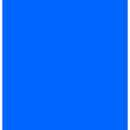
Керамическая изоляция
Удлинители электродов
Штекеры электродов
Запчасти электродов Brahma
Запчасти электродов Kromschroder
Запчасти электродов розжига и ионизации Baltur
Комплектующие электродов Weishaupt
Трансформаторы розжига
Трансформаторы розжига FIDA
Трансформаторы розжига Danfoss
Трансформаторы розжига Weishaupt
Трансформаторы розжига Elco
Трансформаторы розжига Ecoflam
Трансформаторы розжига Riello
Трансформаторы розжига FBR
Трансформаторы розжига Lamborghini
Трансформаторы розжига Baltur
Трансформаторы розжига CibUnigas
Трансформаторы розжига Giersch
Трансформаторы розжига Dreizler
Трансформаторы поджига Dungs
Трансформаторы розжига Brahma
Трансформаторы розжига Cofi
Трансформаторы розжига Honeywell
Трансформаторы розжига Kromschroder