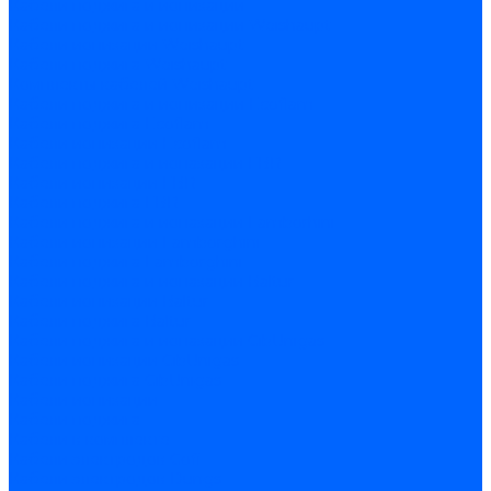
Кабели поджига и ионизации
Кабели поджига и ионизации Weishaupt
Кабели ионизации Weishaupt
Кабели поджига Weishaupt
Комплекты кабелей Weishaupt
Кабели поджига и ионизации Ecoflam
Кабели поджига Ecoflam
Кабели ионизации Ecoflam
Кабели поджига и ионазации FBR
Кабели ионизации FBR
Кабели поджига FBR
Кабели поджига и ионазации Lamborhini
Кабели ионизации Lamborghini
Кабели поджига Lamborghini
Кабели поджига и ионазации Baltur
Кабели ионизации Baltur
Кабели поджига Baltur
Кабели поджига и ионазации CibUnigas
Кабели ионизации CibUnigas
Кабели поджига CibUnigas
Кабели ионизации
Кабели поджига
Кабели в комплекте
Кабели электродов Cofi
Кабели электродов Dungs