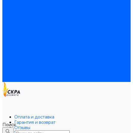
Байпасы BAXI
Кабели для котлов
Трубки соединительные для котлов
Платы электронные для котлов
Прокладки для котлов
Расширительные баки
Расширительные баки BAXI
Расширительные баки Buderus
Прочие запчасти для котлов
Запчасти Honeywell для котлов
Запчасти Resideo для котлов
Запчасти для котлов Brahma
Доставка и оплата
Гарантия и условия возврата
Контакты
Оплата и доставка
Гарантия и возврат
Поиск
Отзывы