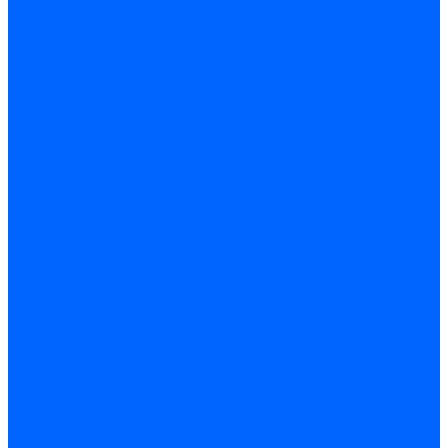
Жидкотопливные электромагнитные клапаны Baltur
Клапаны топливные электромагнитные Weishaupt
Запчасти для топливных клапанов
Запчасти жидкотопливных клапанов Brahma
Запчасти жидкотопливных клапанов Honeywell
Запчасти жидкотопливных клапанов Satronic / Honeywell
Запчасти жидкотопливных клапанов Siemens для горелок
Запчасти жидкотопливных клапанов для горелок Baltur
Комплектующие жидкотопливных клапанов Weishaupt
Электромагнитные Газовые клапаны
Газовые электромагнитные клапаны Dungs
Газовые э/м клапаны Honeywell
Газовые э/м клапаны Brahma
Газовые э/м клапаны Kromschroder
Газовые э/м клапаны Resideo
Газовые э/м клапаны Satronic / Honeywell
Газовые электромагнитные клапаны Baltur
Газовые электромагнитные клапаны Siemens
Клапаны газовые электромагнитные Weishaupt
Запасные части газовых клапанов
Запасные части газовых клапанов Siemens
Запасные части газовых клапанов для горелок Baltur
Запасные части газовых клапанов для горелок Dungs
Блоки контроля герметичности
Блоки контроля герметичности Dungs