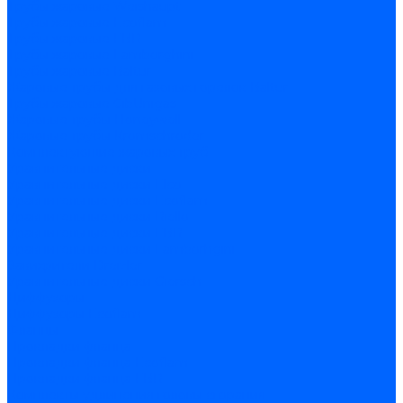
Трубы жаровые Weishaupt
Трубы жаровые Ecoflam
Трубы жаровые FBR
Трубы жаровые Lamborghini
Трубы жаровые Baltur
Жаровые трубы для газовых горелок Baltur
Трубы жаровые CibUnigas
Жаровые трубы Honeywell
Жаровые трубы Kromschroder
Комплектующие жаровых труб
Уравнительные диски
Уравнительные диски Elco
Уравнительные диски Ecoflam
Уравнительные диски Riello
Уравнительные диски FBR
Уравнительные диски Lamborhgini
Завихрители Dreizler
Уравнительные диски Giersch
Диффузоры
Диффузоры Ecoflam
Фланцы
Прокладки фланца
Прокладки фланца Ecoflam
Прокладки фланца FBR
Комплекты удлинения головы сгорания