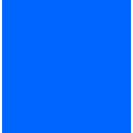
Датчики пламени Siemens
Датчики пламени Ecoflam
Датчики пламени FBR
Датчики пламени Lamborghini
Датчики пламени Baltur
Датчики пламени CibUnigas
Датчики пламени Satronic / Honeywell
Датчики пламени Giersch
Датчики пламени Brahma
Датчики пламени Dungs
Датчики пламени Honeywell
Датчики пламени Kromschroder
Датчики пламени Resideo
Датчики пламени Weishaupt
Комплектующие Датчиков пламени
Запчасти датчиков пламени Siemens для горелок
Кабели дитчиков пламени
Фиксаторы
Запасные части датчиков пламени Satronic / Honeywell
Запасные части датчиков пламени Brahma
Запасные части датчиков пламени Honeywell
Запасные части датчиков пламени Kromschroder
Запасные части датчиков пламени Resideo
Запасные части датчиков пламени для горелок Baltur
Комплектующие датчиков пламени Weishaupt