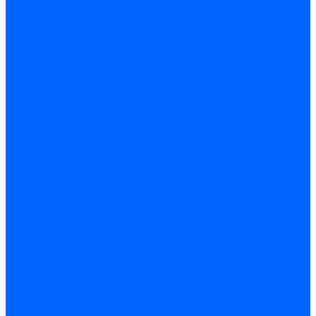
Электродвигатели для горелок Lamborghini
Электродвигатели для горелок Baltur
Электродвигатели для горелок CibUnigas
Электродвигатели для горелок Dreizler
Электродвигатели для горелок Giersch
Комплектующие электродвигателей
Конденсаторы
Конденсаторы электродвигателей Ecoflam
Конденсаторы электродвигателей FBR
Конденсаторы электродвигателей CibUnigas
Конденсаторы электродвигателей Lamborghini
Конденсаторы электродвигателей Baltur
Кабели электродвигателей
Кабели питания электродвигателей FBR
Кабели питания электродвигателей Lamborghini
Кабели питания электродвигателей CibUnigas
Фланцы электродвигателей
Фланцы электродвигателей Ecoflam
Сцепления электродвигателей
Сцепления электродвигателей FBR
Комплектующие электродвигателей Weishaupt
Конденсаторы электродвигателей Weishaupt
Сцепления электродвигателей Weishaupt
Фильры топливные и газовые
Фильтры Dungs для горелок