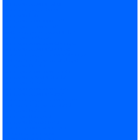
Электроды розжига Baltur
Блоки электродов Baltur
Электроды FBR
Электроды ионизации FBR
Электроды розжига FBR
Блоки электродов розжига FBR
Электроды CibUnigas
Электроды ионизации CibUnigas
Электроды розжига CibUnigas
Блоки электродов розжига CibUnigas
Комплекты электродов CibUnigas
Электроды Dreizler
Электроды ионизации Dreizler
Электроды поджига Dreizler
Электроды Giersch
Электроды ионизации Giersch
Электроды розжига Giersch
Блоки электродов розжига Giersch
Комплекты электродов Giersch
Электроды Brahma
Электроды Honeywell
Электроды Kromschroder
Комплектующие электродов
Фиксаторы электродов
Держатели электродов