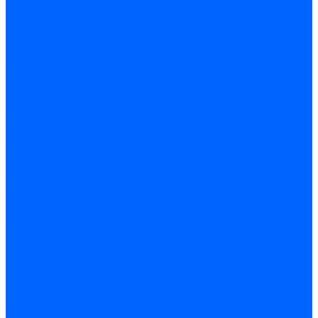
Регуляторы соотношения топливо-воздух
Приводы гидравлические
Регуляторы и сцепления
Шарнирные соединения
Кабели сервопривода
Держатель сервопривода
Шкалы воздушных заслонок
Запасные части сервоприводов и заслонок Siemens для
горелок
Запасные части сервоприводов и заслонок для горелок
Baltur
Запчасти сервоприводов Honeywell
Запчасти сервоприводов Kromschroder
Комплектующие сервоприводов Weishaupt
Заслонки для горелок
Воздушные заслонки Ecoflam
Воздушные заслонки Lamborghini
Заслонки Dungs для горелок
Заслонки Honeywell для горелок
Заслонки Kromschroder для горелок
Заслонки Siemens для горелок
Заслонки воздушные и газовые Weishaupt
Заслонки для горелок Baltur
Электрокомпоненты, ЖК дисплеи, БУИ для горелок
Миниконтакторы для горелок