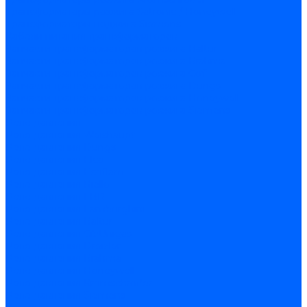
Трансформаторы розжига Satronic / Honeywell
Трансформаторы поджига Siemens
Кабели питания трансформаторов
Запчасти трансформаторов розжига Baltur
Запчасти трансформаторов розжига Brahma
Запчасти трансформаторов розжига Cofi
Запчасти трансформаторов розжига Dungs
Запчасти трансформаторов розжига Honeywell
Запчасти трансформаторов розжига Siemens
Реле давления
Реле давления Weishaupt
Реле давления Dungs
Реле давления Elco
Реле давления Ecoflam
Реле давления Riello
Реле давления FBR
Реле давления Lamborghini
Реле давления Baltur
Реле давления CibUnigas
Реле давления Dreizler
Реле давления Brahma
Реле давления Honeywell
Реле давления Kromschroder
Реле давления Siemens