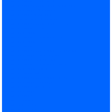
Кабели поджига и ионизации
Кабели поджига и ионизации Weishaupt
Кабели ионизации Weishaupt
Кабели поджига Weishaupt
Комплекты кабелей Weishaupt
Кабели поджига и ионизации Ecoflam
Кабели поджига Ecoflam
Кабели ионизации Ecoflam
Кабели поджига и ионазации FBR
Кабели ионизации FBR
Кабели поджига FBR
Кабели поджига и ионазации Lamborhini
Кабели ионизации Lamborghini
Кабели поджига Lamborghini
Кабели поджига и ионазации Baltur
Кабели ионизации Baltur
Кабели поджига Baltur
Кабели поджига и ионазации CibUnigas
Кабели ионизации CibUnigas
Кабели поджига CibUnigas
Кабели ионизации
Кабели поджига
Кабели в комплекте
Кабели электродов Cofi
Кабели электродов Dungs