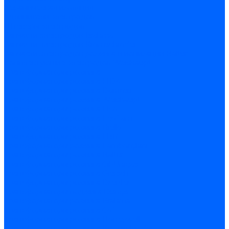
Керамическая изоляция
Удлинители электродов
Штекеры электродов
Запчасти электродов Brahma
Запчасти электродов Kromschroder
Запчасти электродов розжига и ионизации Baltur
Комплектующие электродов Weishaupt
Трансформаторы розжига
Трансформаторы розжига FIDA
Трансформаторы розжига Danfoss
Трансформаторы розжига Weishaupt
Трансформаторы розжига Elco
Трансформаторы розжига Ecoflam
Трансформаторы розжига Riello
Трансформаторы розжига FBR
Трансформаторы розжига Lamborghini
Трансформаторы розжига Baltur
Трансформаторы розжига CibUnigas
Трансформаторы розжига Giersch
Трансформаторы розжига Dreizler
Трансформаторы поджига Dungs
Трансформаторы розжига Brahma
Трансформаторы розжига Cofi
Трансформаторы розжига Honeywell
Трансформаторы розжига Kromschroder