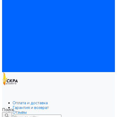
Байпасы BAXI
Кабели для котлов
Трубки соединительные для котлов
Платы электронные для котлов
Прокладки для котлов
Расширительные баки
Расширительные баки BAXI
Расширительные баки Buderus
Прочие запчасти для котлов
Запчасти Honeywell для котлов
Запчасти Resideo для котлов
Запчасти для котлов Brahma
Доставка и оплата
Гарантия и условия возврата
Контакты
Оплата и доставка
Гарантия и возврат
Поиск
Отзывы