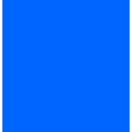
Трубы жаровые Weishaupt
Трубы жаровые Ecoflam
Трубы жаровые FBR
Трубы жаровые Lamborghini
Трубы жаровые Baltur
Жаровые трубы для газовых горелок Baltur
Трубы жаровые CibUnigas
Жаровые трубы Honeywell
Жаровые трубы Kromschroder
Комплектующие жаровых труб
Уравнительные диски
Уравнительные диски Elco
Уравнительные диски Ecoflam
Уравнительные диски Riello
Уравнительные диски FBR
Уравнительные диски Lamborhgini
Завихрители Dreizler
Уравнительные диски Giersch
Диффузоры
Диффузоры Ecoflam
Фланцы
Прокладки фланца
Прокладки фланца Ecoflam
Прокладки фланца FBR
Комплекты удлинения головы сгорания