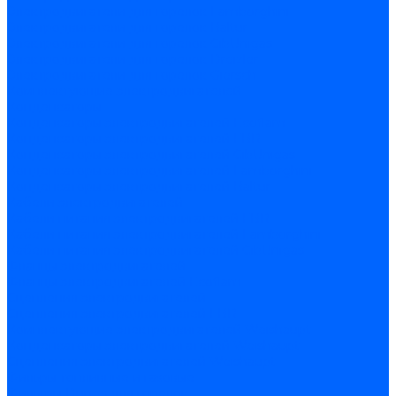
Электродвигатели для горелок Lamborghini
Электродвигатели для горелок Baltur
Электродвигатели для горелок CibUnigas
Электродвигатели для горелок Dreizler
Электродвигатели для горелок Giersch
Комплектующие электродвигателей
Конденсаторы
Конденсаторы электродвигателей Ecoflam
Конденсаторы электродвигателей FBR
Конденсаторы электродвигателей CibUnigas
Конденсаторы электродвигателей Lamborghini
Конденсаторы электродвигателей Baltur
Кабели электродвигателей
Кабели питания электродвигателей FBR
Кабели питания электродвигателей Lamborghini
Кабели питания электродвигателей CibUnigas
Фланцы электродвигателей
Фланцы электродвигателей Ecoflam
Сцепления электродвигателей
Сцепления электродвигателей FBR
Комплектующие электродвигателей Weishaupt
Конденсаторы электродвигателей Weishaupt
Сцепления электродвигателей Weishaupt
Фильры топливные и газовые
Фильтры Dungs для горелок