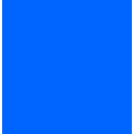
Газовые клапаны Elco
Газовые клапаны для Ecoflam
Газовые клапаны Riello
Газовые клапаны для FBR
Газовые клапаны для Lamborghini
Газовые мультиблоки Baltur
Газовые рампы Baltur
Газовые клапаны для CibUnigas
Газовые клапаны Dreizler
Газовые клапаны для Giersch
Комплектующие газовых клапанов
Фланцы для газовых клапанов
Фланцы газовых клапанов Ecoflam
Фланцы газовых клапанов FBR
Колено газовое для горелки
Запчасти газовых клапанов Dungs для горелок
Запасные части газовых клапанов Brahma
Запасные части газовых клапанов Honeywell
Запасные части газовых клапанов Kromschroder
Запчасти газовых клапанов Siemens для горелок
Запчасти газовых клапанов для горелок Baltur
Комплектующие газовых клапанов Weishaupt
Электромагнитные Топливные клапаны
Жидкотопливные э/м клапаны Brahma