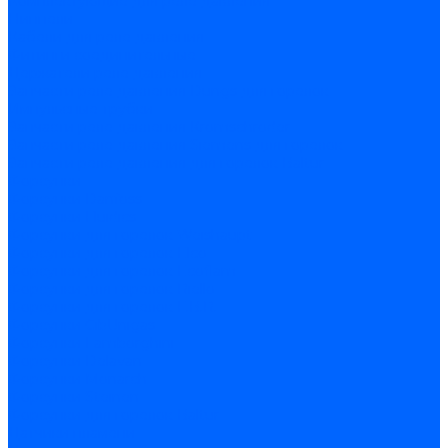
Комплектующие для реле давления
Ниппели
Кабели для реле давления
Фитинги соединительные
Держатели реле давления
Запчасти реле давления Dungs для горелок
Импульсные трубки
Запчасти реле давления Kromschroder
Запчасти реле давления Siemens для горелок
Запчасти реле давления для горелок Baltur
Форсунки
Форсунки Danfoss
Форсунки Fluidics
Форсунки для горелок Weishaupt
Форсунки для горелок Elco
Форсунки для горелок Ecoflam
Форсунки для горелок Riello
Форсунки для горелок F.B.R.
Форсунки CibUnigas
Форсунки Lamborghini
Форсунки Delavan
Форсунки Monarch
Форсунки Steinen
Форсунки для горелок Baltur
Датчики пламени