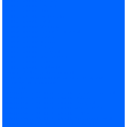
Датчики пламени Siemens
Датчики пламени Ecoflam
Датчики пламени FBR
Датчики пламени Lamborghini
Датчики пламени Baltur
Датчики пламени CibUnigas
Датчики пламени Satronic / Honeywell
Датчики пламени Giersch
Датчики пламени Brahma
Датчики пламени Dungs
Датчики пламени Honeywell
Датчики пламени Kromschroder
Датчики пламени Resideo
Датчики пламени Weishaupt
Комплектующие Датчиков пламени
Запчасти датчиков пламени Siemens для горелок
Кабели дитчиков пламени
Фиксаторы
Запасные части датчиков пламени Satronic / Honeywell
Запасные части датчиков пламени Brahma
Запасные части датчиков пламени Honeywell
Запасные части датчиков пламени Kromschroder
Запасные части датчиков пламени Resideo
Запасные части датчиков пламени для горелок Baltur
Комплектующие датчиков пламени Weishaupt