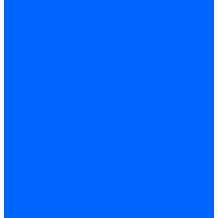
Жидкотопливные электромагнитные клапаны Baltur
Клапаны топливные электромагнитные Weishaupt
Запчасти для топливных клапанов
Запчасти жидкотопливных клапанов Brahma
Запчасти жидкотопливных клапанов Honeywell
Запчасти жидкотопливных клапанов Satronic / Honeywell
Запчасти жидкотопливных клапанов Siemens для горелок
Запчасти жидкотопливных клапанов для горелок Baltur
Комплектующие жидкотопливных клапанов Weishaupt
Электромагнитные Газовые клапаны
Газовые электромагнитные клапаны Dungs
Газовые э/м клапаны Honeywell
Газовые э/м клапаны Brahma
Газовые э/м клапаны Kromschroder
Газовые э/м клапаны Resideo
Газовые э/м клапаны Satronic / Honeywell
Газовые электромагнитные клапаны Baltur
Газовые электромагнитные клапаны Siemens
Клапаны газовые электромагнитные Weishaupt
Запасные части газовых клапанов
Запасные части газовых клапанов Siemens
Запасные части газовых клапанов для горелок Baltur
Запасные части газовых клапанов для горелок Dungs
Блоки контроля герметичности
Блоки контроля герметичности Dungs