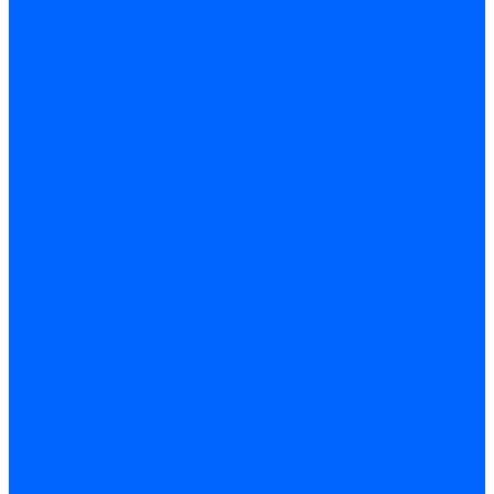
Принадлежности для горелок Baltur
Принадлежности для горелок Delavan
Принадлежности для горелок Kromschroder
Принадлежности для горелок Satronic / Honeywell
Промышленная автоматика
Промышленная автоматика Siemens
Прочие запчасти Weishaupt
Горелки для котлов дизельные и газовые
Газовые горелки для котлов
Одноступенчатые газовые горелки для котлов
Двухступенчатые газовые горелки для котлов
Газовые горелки с механической модуляцией для котлов
Weishaupt горелки: газовые, дизельные, мазутные и
двухтопливные
Горелки газовые Weishaupt
Горелки дизельные Weishaupt
Горелки газодизельные Weishaupt
Горелки мазутные Weishaupt
Горелки газомазутные Weishaupt
Горелки керосиновые Weishaupt
Дизельные горелки для котлов
Двухступенчатые дизельные горелки для котлов
Одноступенчатые дизельные горелки для котлов
Горелки для котлов отопления Baltur
Горелки для котлов отопления Kromschroder