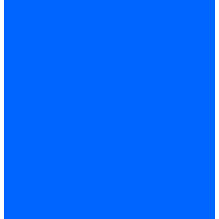
Трансформаторы розжига Satronic / Honeywell
Трансформаторы поджига Siemens
Кабели питания трансформаторов
Запчасти трансформаторов розжига Baltur
Запчасти трансформаторов розжига Brahma
Запчасти трансформаторов розжига Cofi
Запчасти трансформаторов розжига Dungs
Запчасти трансформаторов розжига Honeywell
Запчасти трансформаторов розжига Siemens
Реле давления
Реле давления Weishaupt
Реле давления Dungs
Реле давления Elco
Реле давления Ecoflam
Реле давления Riello
Реле давления FBR
Реле давления Lamborghini
Реле давления Baltur
Реле давления CibUnigas
Реле давления Dreizler
Реле давления Brahma
Реле давления Honeywell
Реле давления Kromschroder
Реле давления Siemens