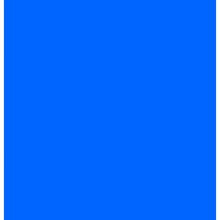
Миниконтакторы FBR
ЖК дисплеи, БУИ для горелок
ЖК дисплеи для горелок Elco
ЖК дисплеи для горелок Ecoflam
ЖК дисплеи для горелок Lamborghini
ЖК дисплеи DUNGS для горелок
Электрокомпоненты Satronic / Honeywell
Электрокомпоненты Baltur
Электрокомпоненты Brahma
Электрокомпоненты Cofi
Электрокомпоненты Dungs
Электрокомпоненты Honeywell
Переключатели потоков Honeywell
Электрокомпоненты Kromschroder
Электрокомпоненты Resideo
Электрокомпоненты Siemens
Электрокомпоненты Weishaupt
Миниконтакторы Weishaupt
ЖК дисплеи, БУИ Weishaupt
Электродвигатели
Электродвигатели для горелок Weishaupt
Электродвигатели для горелок Elco
Электродвигатели для горелок Ecoflam
Электродвигатели для горелок Riello
Электродвигатели для горелок FBR