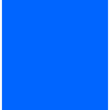
Блоки контроля герметичности Baltur
Блоки контроля герметичности Honeywell
Блоки контроля герметичности Kromschroder
Блоки контроля герметичности Siemens
Жидкотопливные шланги
Жидкотопливные шланги Ecoflam
Жидкотопливные шланги FBR
Жидкотопливные шланги Lamborghini
Жидкотопливные шланги CibUnigas
Шланги жидкотопливные Weishaupt
Газовые подводки
Форсуночные шланги
Жидкотопливные трубки для горелок
Жидкотопливные трубки Weishaupt
Фитинги
Фитинги Ecoflam
Фитинги жидкотопливные Baltur
Манометры
Вакуометры
Термометры
Комплект перехода на сжиженный газ
Датчики температуры и влажности
Датчики влажности и температуры Siemens
Регуляторы давления газа
Регуляторы давления газа Dungs