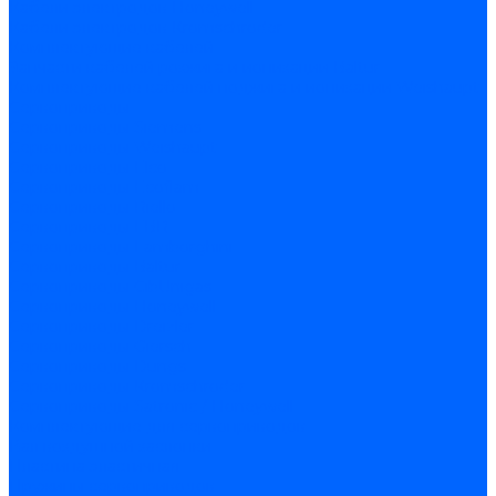
Кабели электродов Honeywell
Кабели электродов Kromschroder
Комплектующие кабелей
Запчасти кабелей розжига и ионизации Baltur
Комплектующие кабелей поджига и ионизации Weishaupt
Сервоприводы
Сервоприводы Siemens
Сервоприводы Weishaupt
Сервоприводы Elco
Сервоприводы Ecoflam
Сервоприводы Riello
Сервоприводы FBR
Сервоприводы Lamborghini
Сервоприводы Baltur
Сервоприводы CibUnigas
Сервоприводы Honeywell
Сервоприводы Dreizler
Сервоприводы Giersch
Сервоприводы Dungs
Сервоприводы Kromschroder
Сервоприводы Satronic / Honeywell
Комплектующие для сервоприводов
Вал воздушной заслонки
Пластина эластичная
Пружины сервоприводов