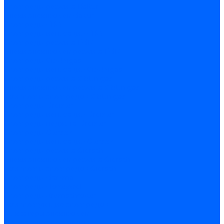
Электроды розжига Baltur
Блоки электродов Baltur
Электроды FBR
Электроды ионизации FBR
Электроды розжига FBR
Блоки электродов розжига FBR
Электроды CibUnigas
Электроды ионизации CibUnigas
Электроды розжига CibUnigas
Блоки электродов розжига CibUnigas
Комплекты электродов CibUnigas
Электроды Dreizler
Электроды ионизации Dreizler
Электроды поджига Dreizler
Электроды Giersch
Электроды ионизации Giersch
Электроды розжига Giersch
Блоки электродов розжига Giersch
Комплекты электродов Giersch
Электроды Brahma
Электроды Honeywell
Электроды Kromschroder
Комплектующие электродов
Фиксаторы электродов
Держатели электродов