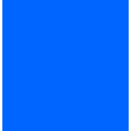
Фильтры для горелок Baltur
Запчасти фильтров Baltur
Комплектующие для фильров
Фильтрующие элементы
Запчасти фильтров Kromschroder
Запчасти фильтров для горелок Baltur
Принадлежности Dungs для горелок
Фильтры Honeywell для горелок
Фильтры Kromschroder для горелок
Вентиляторы
Вентиляторы для горелок Ecoflam
Вентиляторы для горелок FBR
Вентиляторы для горелок Lamborghini
Вентиляторы для горелок Baltur
Вентиляторы для горелок CibUnigas
Вентиляторы для горелок Giersch
Крыльчатки вентиляторов Weishaupt
Корпус вентилятора и воздухозаборный короб
Направляющие всасываемого воздуха
Звукоизоляции
Газовые клапаны, мультиблоки и рампы
Газовые мультиблоки Dungs
Газовые рампы Dungs
Газовые клапаны для Weishaupt
Рампы газовые Weishaupt