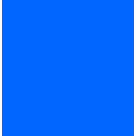
Доставка и оплата
Гарантия и условия возврата
Контакты
...
Каталог товаров
Запчасти для горелок
Блоки управления
Топочные автоматы Siemens
Менеджеры горения Weishaupt
Блоки управления Elco
Блоки управления Ecoflam
Блоки управления Riello
Блоки управления FBR
Топочные автоматы Honeywell
Блоки управления Lamborghini
Блоки управления Baltur
Блоки управления CibUnigas