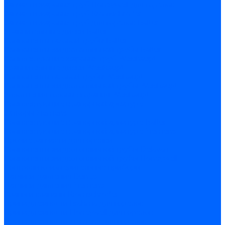
Запчасти жаровых труб Honeywell для горелок
Запчасти жаровых труб Kromschroder
Запчасти жаровых труб для горелок Baltur
Уравнительные диски Baltur
Компоненты газовой трубы Baltur
Компоненты жидкотопливной трубы Baltur
Комплектующие жаровых труб Weishaupt
Уравнительные диски Weishaupt
Компоненты газовой трубы Weishaupt
Компоненты жидкотопливной трубы Weishaupt
Уплотнения головы сгорания Weishaupt
Комплектующие к запорной арматуре
Затворы Siemens
Комплектующие к запорной арматуре Baltur
Комплектующие к запорной арматуре Siemens
Прочие запчасти для горелки
Компоненты жидкотопливной трубы Delavan
Компоненты жидкотопливной трубы Honeywell
Контрольно-измерительные приборы
Датчики давления Dungs
Датчики давления Siemens
Краны и клапаны Kromschroder
Принадлежности Brahma для горелок
Принадлежности Honeywell для горелок
Принадлежности Siemens для горелок