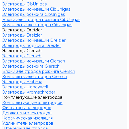
Электроды CibUnigas
Электроды ионизации CibUnigas
Электроды розжига CibUnigas
Блоки электродов розжига CibUnigas
Комплекты электродов CibUnigas
Электроды Dreizler
Электроды Dreizler
Электроды ионизации Dreizler
Электроды поджига Dreizler
Электроды Giersch
Электроды Giersch
Электроды ионизации Giersch
Электроды розжига Giersch
Блоки электродов розжига Giersch
Комплекты электродов Giersch
Электроды Brahma
Электроды Honeywell
Электроды Kromschroder
Комплектующие электродов
Комплектующие электродов
Фиксаторы электродов
Держатели электродов
Керамическая изоляция
Удлинители электродов
Штекеры электродов