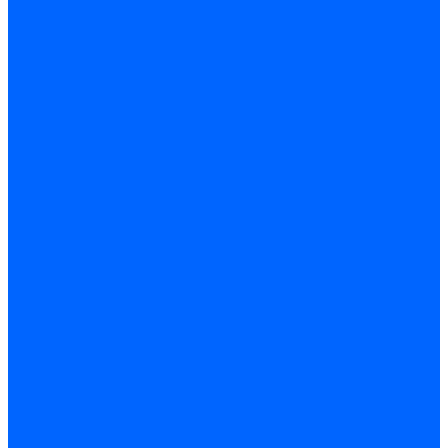
Запчасти насосов для горелок Baltur
Электроды поджига и ионизации
Электроды Weishaupt
Электроды ионизации Weishaupt
Электроды розжига Weishaupt
Электроды Elco
Электроды ионизации Elco
Электроды розжига Elco
Блоки электродов розжига Elco
Комплекты электродов Elco
Электроды Ecoflam
Электроды ионизации Ecoflam
Электроды розжига Ecoflam
Блоки электродов розжага Ecoflam
Комплекты электродов Ecoflam
Электроды Riello
Электроды ионизации Riello
Электроды розжига Riello
Комплекты электродов Riello
Электроды Lamborghini
Электроды ионизации Lamborghini
Электроды розжига Lamborghini
Блоки электродов Lamborghini
Электроды поджига и ионизации Baltur
Электроды ионизации Baltur