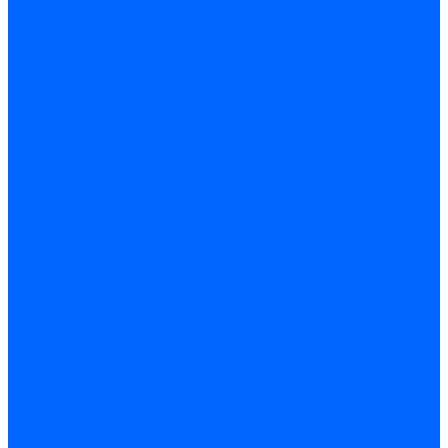
Блоки управления Giersch
Блоки управления Dreizler
Блоки управления Siemens
Блоки управления DUNGS
Топочные автоматы Brahma
Топочные автоматы Kromschroder
Топочные автоматы Resideo
Запчасти топочных автоматов
Запчасти топочных автоматов Baltur
Запчасти топочных автоматов Brahma
Запчасти топочных автоматов Dungs
Запчасти топочных автоматов Honeywell
Запчасти топочных автоматов Kromschroder
Насосы для горелок
Насосы Suntec
Насосы Suntec 21600 Longvic
Насосы Danfoss
Насосы для горелок Weishaupt
Насосы для горелок Elco
Насосы для горелок Riello
Насосы для горелок FBR
Насосы для горелок Lamborghini
Насосы для горелок Baltur
Насосы для горелок CibUnigas
Запчасти для насосов