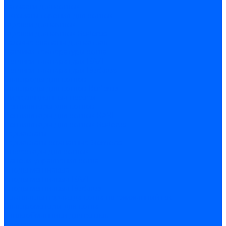
Запчасти для котлов
Автоматы горения для котлов
Горелки для котлов
Горелки для котлов Buderus
Газовые клапаны для котлов
Датчики температуры котла
Датчики температуры BAXI
Датчики температуры Buderus
Электроды для котлов
Электроды для котлов Buderus
Циркуляционные насосы
Вентиляторы для котлов
Вентиляторы для котлов BAXI
Вентиляторы для котлов Buderus
Термостаты
Термостаты комнатные Siemens
Инжекторы для котлов
Панели управления котла
Аноды магниевые
Аноды магниевые BAXI
Аноды магниевые Buderus
Комплекты перехода котла на сжиженный газ
Электромоторы для котла
Теплообменники для котлов
Байпас