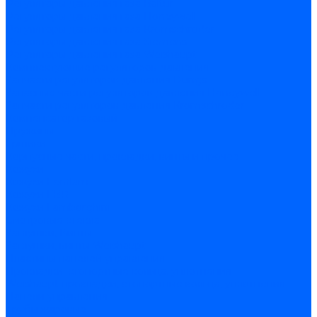
Регуляторы давления газа Baltur
Регуляторы давления газа Honeywell
Регуляторы давления газа Kromschroder
Регуляторы давления газа Siemens
Регуляторы давления газа Weishaupt
Комплектующие регуляторов давления
Запчасти регуляторов давления Dungs
Запасные части регуляторов давления Honeywell
Запчасти регуляторов давления Kromschroder
Компенсатор газовый
Пружины
Ёршики
Корпусные части, прокладки, винты и прочее
Кожухи
Кожухи Ecoflam
Кожухи FBR
Кожухи Lamborghini
Смотровые стекла
Заглушки, Винты
Заглушки, винты Weishaupt
Пластины панелей управления
Прокладки, стопортные кольца, уплотнения
Weishaupt прокладки, стопортные кольца, уплотнения
Панели управления
Трубы жаровые