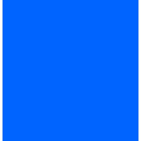
Регуляторы соотношения топливо-воздух
Приводы гидравлические
Регуляторы и сцепления
Шарнирные соединения
Кабели сервопривода
Держатель сервопривода
Шкалы воздушных заслонок
Запасные части сервоприводов и заслонок Siemens для
горелок
Запасные части сервоприводов и заслонок для горелок
Baltur
Запчасти сервоприводов Honeywell
Запчасти сервоприводов Kromschroder
Комплектующие сервоприводов Weishaupt
Заслонки для горелок
Воздушные заслонки Ecoflam
Воздушные заслонки Lamborghini
Заслонки Dungs для горелок
Заслонки Honeywell для горелок
Заслонки Kromschroder для горелок
Заслонки Siemens для горелок
Заслонки воздушные и газовые Weishaupt
Заслонки для горелок Baltur
Электрокомпоненты, ЖК дисплеи, БУИ для горелок
Миниконтакторы для горелок