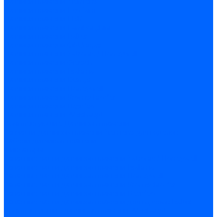
Датчики пламени Siemens
Датчики пламени Ecoflam
Датчики пламени FBR
Датчики пламени Lamborghini
Датчики пламени Baltur
Датчики пламени CibUnigas
Датчики пламени Satronic / Honeywell
Датчики пламени Giersch
Датчики пламени Brahma
Датчики пламени Dungs
Датчики пламени Honeywell
Датчики пламени Kromschroder
Датчики пламени Resideo
Датчики пламени Weishaupt
Комплектующие Датчиков пламени
Запчасти датчиков пламени Siemens для горелок
Кабели дитчиков пламени
Фиксаторы
Запасные части датчиков пламени Satronic / Honeywell
Запасные части датчиков пламени Brahma
Запасные части датчиков пламени Honeywell
Запасные части датчиков пламени Kromschroder
Запасные части датчиков пламени Resideo
Запасные части датчиков пламени для горелок Baltur
Комплектующие датчиков пламени Weishaupt