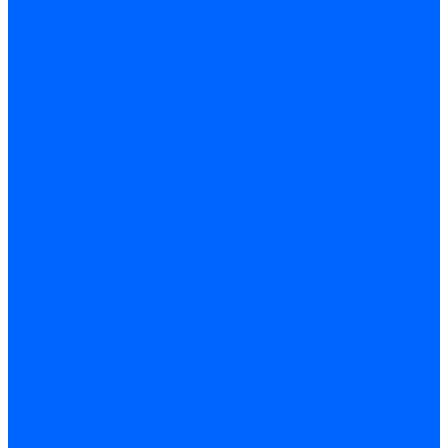
Доставка и оплата
Гарантия и условия возврата
Контакты
...
Каталог товаров
Запчасти для горелок
Блоки управления
Топочные автоматы Siemens
Менеджеры горения Weishaupt
Блоки управления Elco
Блоки управления Ecoflam
Блоки управления Riello
Блоки управления FBR
Топочные автоматы Honeywell
Блоки управления Lamborghini
Блоки управления Baltur
Блоки управления CibUnigas