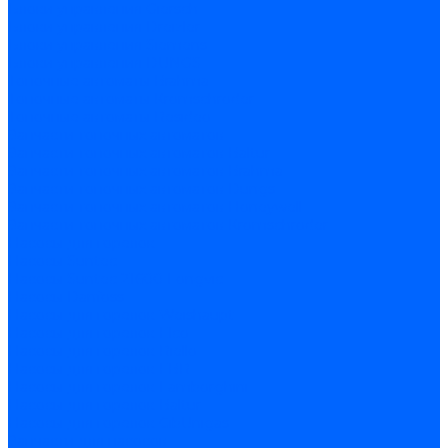
Блоки управления Giersch
Блоки управления Dreizler
Блоки управления Siemens
Блоки управления DUNGS
Топочные автоматы Brahma
Топочные автоматы Kromschroder
Топочные автоматы Resideo
Запчасти топочных автоматов
Запчасти топочных автоматов Baltur
Запчасти топочных автоматов Brahma
Запчасти топочных автоматов Dungs
Запчасти топочных автоматов Honeywell
Запчасти топочных автоматов Kromschroder
Насосы для горелок
Насосы Suntec
Насосы Suntec 21600 Longvic
Насосы Danfoss
Насосы для горелок Weishaupt
Насосы для горелок Elco
Насосы для горелок Riello
Насосы для горелок FBR
Насосы для горелок Lamborghini
Насосы для горелок Baltur
Насосы для горелок CibUnigas
Запчасти для насосов