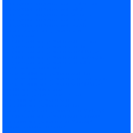
Электродвигатели для горелок Lamborghini
Электродвигатели для горелок Baltur
Электродвигатели для горелок CibUnigas
Электродвигатели для горелок Dreizler
Электродвигатели для горелок Giersch
Комплектующие электродвигателей
Конденсаторы
Конденсаторы электродвигателей Ecoflam
Конденсаторы электродвигателей FBR
Конденсаторы электродвигателей CibUnigas
Конденсаторы электродвигателей Lamborghini
Конденсаторы электродвигателей Baltur
Кабели электродвигателей
Кабели питания электродвигателей FBR
Кабели питания электродвигателей Lamborghini
Кабели питания электродвигателей CibUnigas
Фланцы электродвигателей
Фланцы электродвигателей Ecoflam
Сцепления электродвигателей
Сцепления электродвигателей FBR
Комплектующие электродвигателей Weishaupt
Конденсаторы электродвигателей Weishaupt
Сцепления электродвигателей Weishaupt
Фильры топливные и газовые
Фильтры Dungs для горелок