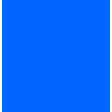
Кабели электродов Honeywell
Кабели электродов Kromschroder
Комплектующие кабелей
Запчасти кабелей розжига и ионизации Baltur
Комплектующие кабелей поджига и ионизации Weishaupt
Сервоприводы
Сервоприводы Siemens
Сервоприводы Weishaupt
Сервоприводы Elco
Сервоприводы Ecoflam
Сервоприводы Riello
Сервоприводы FBR
Сервоприводы Lamborghini
Сервоприводы Baltur
Сервоприводы CibUnigas
Сервоприводы Honeywell
Сервоприводы Dreizler
Сервоприводы Giersch
Сервоприводы Dungs
Сервоприводы Kromschroder
Сервоприводы Satronic / Honeywell
Комплектующие для сервоприводов
Вал воздушной заслонки
Пластина эластичная
Пружины сервоприводов