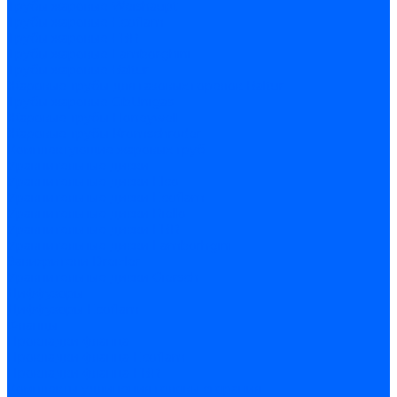
Трубы жаровые Weishaupt
Трубы жаровые Ecoflam
Трубы жаровые FBR
Трубы жаровые Lamborghini
Трубы жаровые Baltur
Жаровые трубы для газовых горелок Baltur
Трубы жаровые CibUnigas
Жаровые трубы Honeywell
Жаровые трубы Kromschroder
Комплектующие жаровых труб
Уравнительные диски
Уравнительные диски Elco
Уравнительные диски Ecoflam
Уравнительные диски Riello
Уравнительные диски FBR
Уравнительные диски Lamborhgini
Завихрители Dreizler
Уравнительные диски Giersch
Диффузоры
Диффузоры Ecoflam
Фланцы
Прокладки фланца
Прокладки фланца Ecoflam
Прокладки фланца FBR
Комплекты удлинения головы сгорания