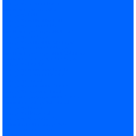
Электроды розжига Baltur
Блоки электродов Baltur
Электроды FBR
Электроды ионизации FBR
Электроды розжига FBR
Блоки электродов розжига FBR
Электроды CibUnigas
Электроды ионизации CibUnigas
Электроды розжига CibUnigas
Блоки электродов розжига CibUnigas
Комплекты электродов CibUnigas
Электроды Dreizler
Электроды ионизации Dreizler
Электроды поджига Dreizler
Электроды Giersch
Электроды ионизации Giersch
Электроды розжига Giersch
Блоки электродов розжига Giersch
Комплекты электродов Giersch
Электроды Brahma
Электроды Honeywell
Электроды Kromschroder
Комплектующие электродов
Фиксаторы электродов
Держатели электродов