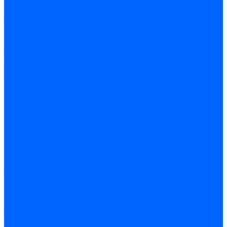
Запчасти для котлов
Автоматы горения для котлов
Горелки для котлов
Горелки для котлов Buderus
Газовые клапаны для котлов
Датчики температуры котла
Датчики температуры BAXI
Датчики температуры Buderus
Электроды для котлов
Электроды для котлов Buderus
Циркуляционные насосы
Вентиляторы для котлов
Вентиляторы для котлов BAXI
Вентиляторы для котлов Buderus
Термостаты
Термостаты комнатные Siemens
Инжекторы для котлов
Панели управления котла
Аноды магниевые
Аноды магниевые BAXI
Аноды магниевые Buderus
Комплекты перехода котла на сжиженный газ
Электромоторы для котла
Теплообменники для котлов
Байпас