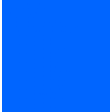
Керамическая изоляция
Удлинители электродов
Штекеры электродов
Запчасти электродов Brahma
Запчасти электродов Kromschroder
Запчасти электродов розжига и ионизации Baltur
Комплектующие электродов Weishaupt
Трансформаторы розжига
Трансформаторы розжига FIDA
Трансформаторы розжига Danfoss
Трансформаторы розжига Weishaupt
Трансформаторы розжига Elco
Трансформаторы розжига Ecoflam
Трансформаторы розжига Riello
Трансформаторы розжига FBR
Трансформаторы розжига Lamborghini
Трансформаторы розжига Baltur
Трансформаторы розжига CibUnigas
Трансформаторы розжига Giersch
Трансформаторы розжига Dreizler
Трансформаторы поджига Dungs
Трансформаторы розжига Brahma
Трансформаторы розжига Cofi
Трансформаторы розжига Honeywell
Трансформаторы розжига Kromschroder