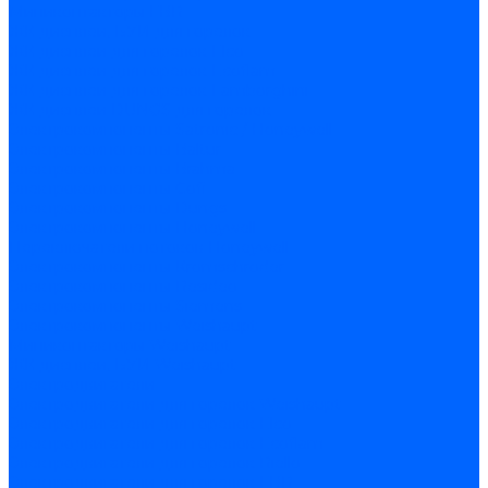
Миниконтакторы FBR
ЖК дисплеи, БУИ для горелок
ЖК дисплеи для горелок Elco
ЖК дисплеи для горелок Ecoflam
ЖК дисплеи для горелок Lamborghini
ЖК дисплеи DUNGS для горелок
Электрокомпоненты Satronic / Honeywell
Электрокомпоненты Baltur
Электрокомпоненты Brahma
Электрокомпоненты Cofi
Электрокомпоненты Dungs
Электрокомпоненты Honeywell
Переключатели потоков Honeywell
Электрокомпоненты Kromschroder
Электрокомпоненты Resideo
Электрокомпоненты Siemens
Электрокомпоненты Weishaupt
Миниконтакторы Weishaupt
ЖК дисплеи, БУИ Weishaupt
Электродвигатели
Электродвигатели для горелок Weishaupt
Электродвигатели для горелок Elco
Электродвигатели для горелок Ecoflam
Электродвигатели для горелок Riello
Электродвигатели для горелок FBR