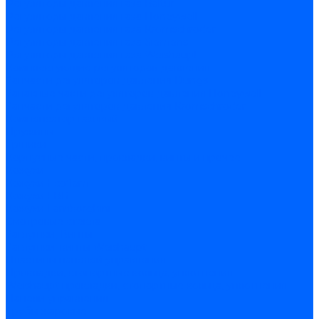
Регуляторы давления газа Baltur
Регуляторы давления газа Honeywell
Регуляторы давления газа Kromschroder
Регуляторы давления газа Siemens
Регуляторы давления газа Weishaupt
Комплектующие регуляторов давления
Запчасти регуляторов давления Dungs
Запасные части регуляторов давления Honeywell
Запчасти регуляторов давления Kromschroder
Компенсатор газовый
Пружины
Ёршики
Корпусные части, прокладки, винты и прочее
Кожухи
Кожухи Ecoflam
Кожухи FBR
Кожухи Lamborghini
Смотровые стекла
Заглушки, Винты
Заглушки, винты Weishaupt
Пластины панелей управления
Прокладки, стопортные кольца, уплотнения
Weishaupt прокладки, стопортные кольца, уплотнения
Панели управления
Трубы жаровые