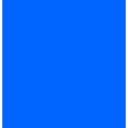
Кабели поджига и ионизации
Кабели поджига и ионизации Weishaupt
Кабели ионизации Weishaupt
Кабели поджига Weishaupt
Комплекты кабелей Weishaupt
Кабели поджига и ионизации Ecoflam
Кабели поджига Ecoflam
Кабели ионизации Ecoflam
Кабели поджига и ионазации FBR
Кабели ионизации FBR
Кабели поджига FBR
Кабели поджига и ионазации Lamborhini
Кабели ионизации Lamborghini
Кабели поджига Lamborghini
Кабели поджига и ионазации Baltur
Кабели ионизации Baltur
Кабели поджига Baltur
Кабели поджига и ионазации CibUnigas
Кабели ионизации CibUnigas
Кабели поджига CibUnigas
Кабели ионизации
Кабели поджига
Кабели в комплекте
Кабели электродов Cofi
Кабели электродов Dungs