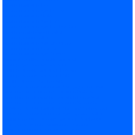
Газовые клапаны Elco
Газовые клапаны для Ecoflam
Газовые клапаны Riello
Газовые клапаны для FBR
Газовые клапаны для Lamborghini
Газовые мультиблоки Baltur
Газовые рампы Baltur
Газовые клапаны для CibUnigas
Газовые клапаны Dreizler
Газовые клапаны для Giersch
Комплектующие газовых клапанов
Фланцы для газовых клапанов
Фланцы газовых клапанов Ecoflam
Фланцы газовых клапанов FBR
Колено газовое для горелки
Запчасти газовых клапанов Dungs для горелок
Запасные части газовых клапанов Brahma
Запасные части газовых клапанов Honeywell
Запасные части газовых клапанов Kromschroder
Запчасти газовых клапанов Siemens для горелок
Запчасти газовых клапанов для горелок Baltur
Комплектующие газовых клапанов Weishaupt
Электромагнитные Топливные клапаны
Жидкотопливные э/м клапаны Brahma