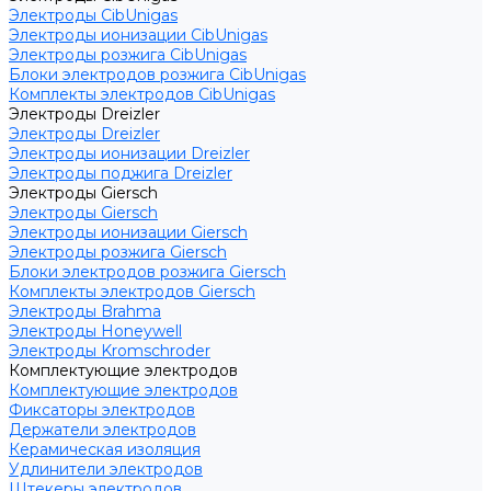
Электроды CibUnigas
Электроды ионизации CibUnigas
Электроды розжига CibUnigas
Блоки электродов розжига CibUnigas
Комплекты электродов CibUnigas
Электроды Dreizler
Электроды Dreizler
Электроды ионизации Dreizler
Электроды поджига Dreizler
Электроды Giersch
Электроды Giersch
Электроды ионизации Giersch
Электроды розжига Giersch
Блоки электродов розжига Giersch
Комплекты электродов Giersch
Электроды Brahma
Электроды Honeywell
Электроды Kromschroder
Комплектующие электродов
Комплектующие электродов
Фиксаторы электродов
Держатели электродов
Керамическая изоляция
Удлинители электродов
Штекеры электродов