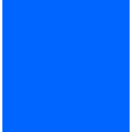
Жидкотопливные электромагнитные клапаны Baltur
Клапаны топливные электромагнитные Weishaupt
Запчасти для топливных клапанов
Запчасти жидкотопливных клапанов Brahma
Запчасти жидкотопливных клапанов Honeywell
Запчасти жидкотопливных клапанов Satronic / Honeywell
Запчасти жидкотопливных клапанов Siemens для горелок
Запчасти жидкотопливных клапанов для горелок Baltur
Комплектующие жидкотопливных клапанов Weishaupt
Электромагнитные Газовые клапаны
Газовые электромагнитные клапаны Dungs
Газовые э/м клапаны Honeywell
Газовые э/м клапаны Brahma
Газовые э/м клапаны Kromschroder
Газовые э/м клапаны Resideo
Газовые э/м клапаны Satronic / Honeywell
Газовые электромагнитные клапаны Baltur
Газовые электромагнитные клапаны Siemens
Клапаны газовые электромагнитные Weishaupt
Запасные части газовых клапанов
Запасные части газовых клапанов Siemens
Запасные части газовых клапанов для горелок Baltur
Запасные части газовых клапанов для горелок Dungs
Блоки контроля герметичности
Блоки контроля герметичности Dungs