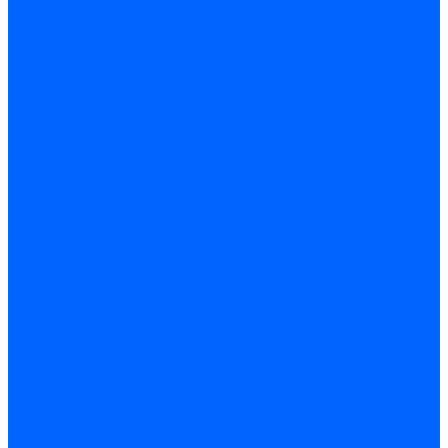
Запчасти насосов для горелок Baltur
Электроды поджига и ионизации
Электроды Weishaupt
Электроды ионизации Weishaupt
Электроды розжига Weishaupt
Электроды Elco
Электроды ионизации Elco
Электроды розжига Elco
Блоки электродов розжига Elco
Комплекты электродов Elco
Электроды Ecoflam
Электроды ионизации Ecoflam
Электроды розжига Ecoflam
Блоки электродов розжага Ecoflam
Комплекты электродов Ecoflam
Электроды Riello
Электроды ионизации Riello
Электроды розжига Riello
Комплекты электродов Riello
Электроды Lamborghini
Электроды ионизации Lamborghini
Электроды розжига Lamborghini
Блоки электродов Lamborghini
Электроды поджига и ионизации Baltur
Электроды ионизации Baltur