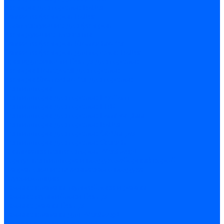
Фильтры для горелок Baltur
Запчасти фильтров Baltur
Комплектующие для фильров
Фильтрующие элементы
Запчасти фильтров Kromschroder
Запчасти фильтров для горелок Baltur
Принадлежности Dungs для горелок
Фильтры Honeywell для горелок
Фильтры Kromschroder для горелок
Вентиляторы
Вентиляторы для горелок Ecoflam
Вентиляторы для горелок FBR
Вентиляторы для горелок Lamborghini
Вентиляторы для горелок Baltur
Вентиляторы для горелок CibUnigas
Вентиляторы для горелок Giersch
Крыльчатки вентиляторов Weishaupt
Корпус вентилятора и воздухозаборный короб
Направляющие всасываемого воздуха
Звукоизоляции
Газовые клапаны, мультиблоки и рампы
Газовые мультиблоки Dungs
Газовые рампы Dungs
Газовые клапаны для Weishaupt
Рампы газовые Weishaupt