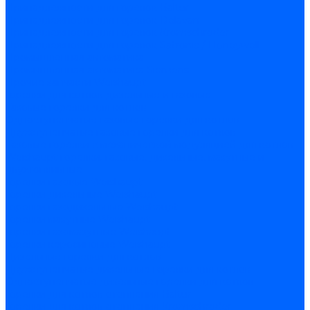
Принадлежности для горелок Baltur
Принадлежности для горелок Delavan
Принадлежности для горелок Kromschroder
Принадлежности для горелок Satronic / Honeywell
Промышленная автоматика
Промышленная автоматика Siemens
Прочие запчасти Weishaupt
Горелки для котлов дизельные и газовые
Газовые горелки для котлов
Одноступенчатые газовые горелки для котлов
Двухступенчатые газовые горелки для котлов
Газовые горелки с механической модуляцией для котлов
Weishaupt горелки: газовые, дизельные, мазутные и
двухтопливные
Горелки газовые Weishaupt
Горелки дизельные Weishaupt
Горелки газодизельные Weishaupt
Горелки мазутные Weishaupt
Горелки газомазутные Weishaupt
Горелки керосиновые Weishaupt
Дизельные горелки для котлов
Двухступенчатые дизельные горелки для котлов
Одноступенчатые дизельные горелки для котлов
Горелки для котлов отопления Baltur
Горелки для котлов отопления Kromschroder