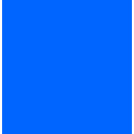
Комплектующие для реле давления
Ниппели
Кабели для реле давления
Фитинги соединительные
Держатели реле давления
Запчасти реле давления Dungs для горелок
Импульсные трубки
Запчасти реле давления Kromschroder
Запчасти реле давления Siemens для горелок
Запчасти реле давления для горелок Baltur
Форсунки
Форсунки Danfoss
Форсунки Fluidics
Форсунки для горелок Weishaupt
Форсунки для горелок Elco
Форсунки для горелок Ecoflam
Форсунки для горелок Riello
Форсунки для горелок F.B.R.
Форсунки CibUnigas
Форсунки Lamborghini
Форсунки Delavan
Форсунки Monarch
Форсунки Steinen
Форсунки для горелок Baltur
Датчики пламени