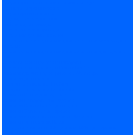
Регуляторы соотношения топливо-воздух
Приводы гидравлические
Регуляторы и сцепления
Шарнирные соединения
Кабели сервопривода
Держатель сервопривода
Шкалы воздушных заслонок
Запасные части сервоприводов и заслонок Siemens для
горелок
Запасные части сервоприводов и заслонок для горелок
Baltur
Запчасти сервоприводов Honeywell
Запчасти сервоприводов Kromschroder
Комплектующие сервоприводов Weishaupt
Заслонки для горелок
Воздушные заслонки Ecoflam
Воздушные заслонки Lamborghini
Заслонки Dungs для горелок
Заслонки Honeywell для горелок
Заслонки Kromschroder для горелок
Заслонки Siemens для горелок
Заслонки воздушные и газовые Weishaupt
Заслонки для горелок Baltur
Электрокомпоненты, ЖК дисплеи, БУИ для горелок
Миниконтакторы для горелок