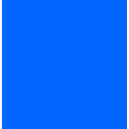
Трансформаторы розжига Satronic / Honeywell
Трансформаторы поджига Siemens
Кабели питания трансформаторов
Запчасти трансформаторов розжига Baltur
Запчасти трансформаторов розжига Brahma
Запчасти трансформаторов розжига Cofi
Запчасти трансформаторов розжига Dungs
Запчасти трансформаторов розжига Honeywell
Запчасти трансформаторов розжига Siemens
Реле давления
Реле давления Weishaupt
Реле давления Dungs
Реле давления Elco
Реле давления Ecoflam
Реле давления Riello
Реле давления FBR
Реле давления Lamborghini
Реле давления Baltur
Реле давления CibUnigas
Реле давления Dreizler
Реле давления Brahma
Реле давления Honeywell
Реле давления Kromschroder
Реле давления Siemens