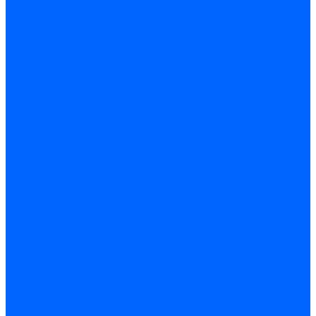
Запчасти жаровых труб Honeywell для горелок
Запчасти жаровых труб Kromschroder
Запчасти жаровых труб для горелок Baltur
Уравнительные диски Baltur
Компоненты газовой трубы Baltur
Компоненты жидкотопливной трубы Baltur
Комплектующие жаровых труб Weishaupt
Уравнительные диски Weishaupt
Компоненты газовой трубы Weishaupt
Компоненты жидкотопливной трубы Weishaupt
Уплотнения головы сгорания Weishaupt
Комплектующие к запорной арматуре
Затворы Siemens
Комплектующие к запорной арматуре Baltur
Комплектующие к запорной арматуре Siemens
Прочие запчасти для горелки
Компоненты жидкотопливной трубы Delavan
Компоненты жидкотопливной трубы Honeywell
Контрольно-измерительные приборы
Датчики давления Dungs
Датчики давления Siemens
Краны и клапаны Kromschroder
Принадлежности Brahma для горелок
Принадлежности Honeywell для горелок
Принадлежности Siemens для горелок