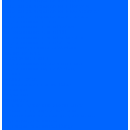
Блоки контроля герметичности Baltur
Блоки контроля герметичности Honeywell
Блоки контроля герметичности Kromschroder
Блоки контроля герметичности Siemens
Жидкотопливные шланги
Жидкотопливные шланги Ecoflam
Жидкотопливные шланги FBR
Жидкотопливные шланги Lamborghini
Жидкотопливные шланги CibUnigas
Шланги жидкотопливные Weishaupt
Газовые подводки
Форсуночные шланги
Жидкотопливные трубки для горелок
Жидкотопливные трубки Weishaupt
Фитинги
Фитинги Ecoflam
Фитинги жидкотопливные Baltur
Манометры
Вакуометры
Термометры
Комплект перехода на сжиженный газ
Датчики температуры и влажности
Датчики влажности и температуры Siemens
Регуляторы давления газа
Регуляторы давления газа Dungs