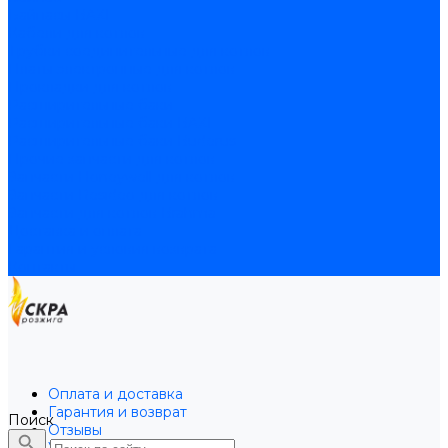
Байпасы BAXI
Кабели для котлов
Трубки соединительные для котлов
Платы электронные для котлов
Прокладки для котлов
Расширительные баки
Расширительные баки BAXI
Расширительные баки Buderus
Прочие запчасти для котлов
Запчасти Honeywell для котлов
Запчасти Resideo для котлов
Запчасти для котлов Brahma
Доставка и оплата
Гарантия и условия возврата
Контакты
Оплата и доставка
Гарантия и возврат
Поиск
Отзывы