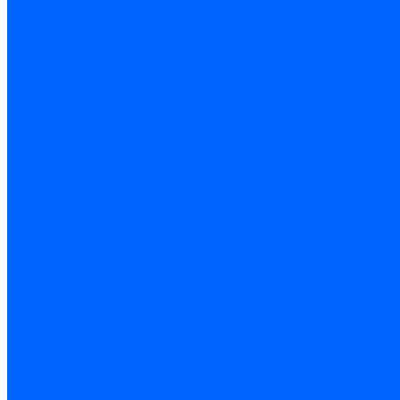
Доставка и оплата
Гарантия и условия возврата
Контакты
...
Каталог товаров
Запчасти для горелок
Блоки управления
Топочные автоматы Siemens
Менеджеры горения Weishaupt
Блоки управления Elco
Блоки управления Ecoflam
Блоки управления Riello
Блоки управления FBR
Топочные автоматы Honeywell
Блоки управления Lamborghini
Блоки управления Baltur
Блоки управления CibUnigas