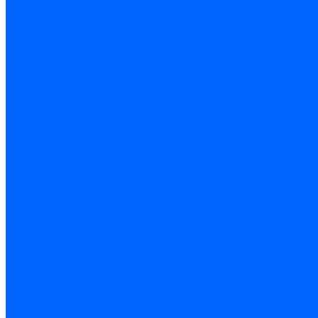
Электроды розжига Baltur
Блоки электродов Baltur
Электроды FBR
Электроды ионизации FBR
Электроды розжига FBR
Блоки электродов розжига FBR
Электроды CibUnigas
Электроды ионизации CibUnigas
Электроды розжига CibUnigas
Блоки электродов розжига CibUnigas
Комплекты электродов CibUnigas
Электроды Dreizler
Электроды ионизации Dreizler
Электроды поджига Dreizler
Электроды Giersch
Электроды ионизации Giersch
Электроды розжига Giersch
Блоки электродов розжига Giersch
Комплекты электродов Giersch
Электроды Brahma
Электроды Honeywell
Электроды Kromschroder
Комплектующие электродов
Фиксаторы электродов
Держатели электродов