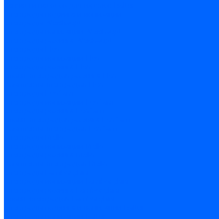
Запчасти насосов для горелок Baltur
Электроды поджига и ионизации
Электроды Weishaupt
Электроды ионизации Weishaupt
Электроды розжига Weishaupt
Электроды Elco
Электроды ионизации Elco
Электроды розжига Elco
Блоки электродов розжига Elco
Комплекты электродов Elco
Электроды Ecoflam
Электроды ионизации Ecoflam
Электроды розжига Ecoflam
Блоки электродов розжага Ecoflam
Комплекты электродов Ecoflam
Электроды Riello
Электроды ионизации Riello
Электроды розжига Riello
Комплекты электродов Riello
Электроды Lamborghini
Электроды ионизации Lamborghini
Электроды розжига Lamborghini
Блоки электродов Lamborghini
Электроды поджига и ионизации Baltur
Электроды ионизации Baltur