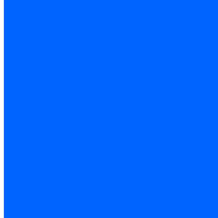
Керамическая изоляция
Удлинители электродов
Штекеры электродов
Запчасти электродов Brahma
Запчасти электродов Kromschroder
Запчасти электродов розжига и ионизации Baltur
Комплектующие электродов Weishaupt
Трансформаторы розжига
Трансформаторы розжига FIDA
Трансформаторы розжига Danfoss
Трансформаторы розжига Weishaupt
Трансформаторы розжига Elco
Трансформаторы розжига Ecoflam
Трансформаторы розжига Riello
Трансформаторы розжига FBR
Трансформаторы розжига Lamborghini
Трансформаторы розжига Baltur
Трансформаторы розжига CibUnigas
Трансформаторы розжига Giersch
Трансформаторы розжига Dreizler
Трансформаторы поджига Dungs
Трансформаторы розжига Brahma
Трансформаторы розжига Cofi
Трансформаторы розжига Honeywell
Трансформаторы розжига Kromschroder