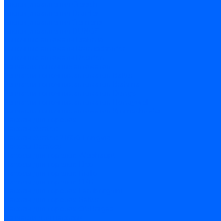
Блоки управления Giersch
Блоки управления Dreizler
Блоки управления Siemens
Блоки управления DUNGS
Топочные автоматы Brahma
Топочные автоматы Kromschroder
Топочные автоматы Resideo
Запчасти топочных автоматов
Запчасти топочных автоматов Baltur
Запчасти топочных автоматов Brahma
Запчасти топочных автоматов Dungs
Запчасти топочных автоматов Honeywell
Запчасти топочных автоматов Kromschroder
Насосы для горелок
Насосы Suntec
Насосы Suntec 21600 Longvic
Насосы Danfoss
Насосы для горелок Weishaupt
Насосы для горелок Elco
Насосы для горелок Riello
Насосы для горелок FBR
Насосы для горелок Lamborghini
Насосы для горелок Baltur
Насосы для горелок CibUnigas
Запчасти для насосов