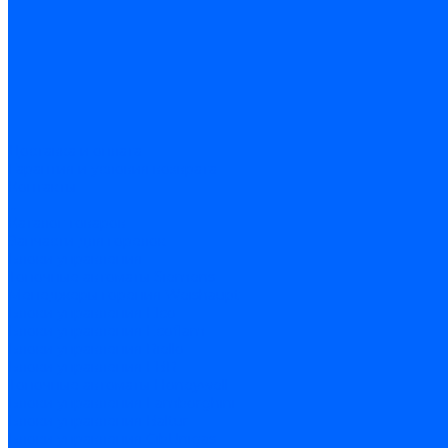
Доставка и оплата
Гарантия и условия возврата
Контакты
...
Каталог товаров
Запчасти для горелок
Блоки управления
Топочные автоматы Siemens
Менеджеры горения Weishaupt
Блоки управления Elco
Блоки управления Ecoflam
Блоки управления Riello
Блоки управления FBR
Топочные автоматы Honeywell
Блоки управления Lamborghini
Блоки управления Baltur
Блоки управления CibUnigas