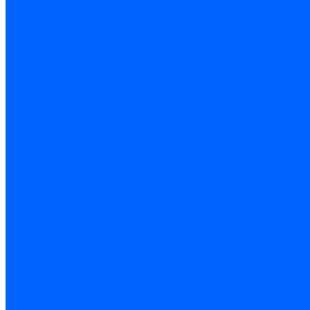
Запчасти насосов для горелок Baltur
Электроды поджига и ионизации
Электроды Weishaupt
Электроды ионизации Weishaupt
Электроды розжига Weishaupt
Электроды Elco
Электроды ионизации Elco
Электроды розжига Elco
Блоки электродов розжига Elco
Комплекты электродов Elco
Электроды Ecoflam
Электроды ионизации Ecoflam
Электроды розжига Ecoflam
Блоки электродов розжага Ecoflam
Комплекты электродов Ecoflam
Электроды Riello
Электроды ионизации Riello
Электроды розжига Riello
Комплекты электродов Riello
Электроды Lamborghini
Электроды ионизации Lamborghini
Электроды розжига Lamborghini
Блоки электродов Lamborghini
Электроды поджига и ионизации Baltur
Электроды ионизации Baltur