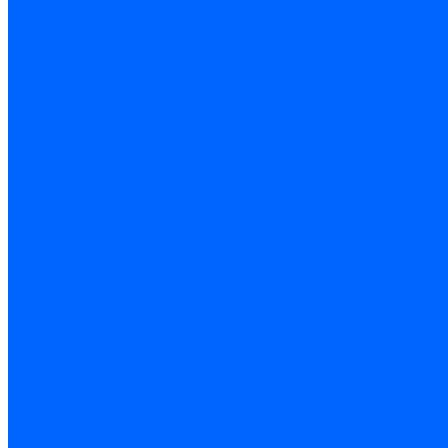
Электроды розжига Baltur
Блоки электродов Baltur
Электроды FBR
Электроды ионизации FBR
Электроды розжига FBR
Блоки электродов розжига FBR
Электроды CibUnigas
Электроды ионизации CibUnigas
Электроды розжига CibUnigas
Блоки электродов розжига CibUnigas
Комплекты электродов CibUnigas
Электроды Dreizler
Электроды ионизации Dreizler
Электроды поджига Dreizler
Электроды Giersch
Электроды ионизации Giersch
Электроды розжига Giersch
Блоки электродов розжига Giersch
Комплекты электродов Giersch
Электроды Brahma
Электроды Honeywell
Электроды Kromschroder
Комплектующие электродов
Фиксаторы электродов
Держатели электродов