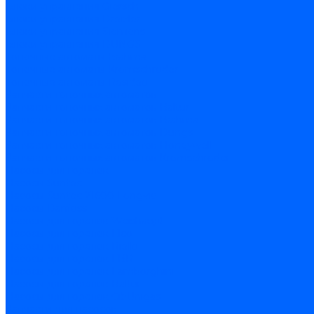
Блоки управления Giersch
Блоки управления Dreizler
Блоки управления Siemens
Блоки управления DUNGS
Топочные автоматы Brahma
Топочные автоматы Kromschroder
Топочные автоматы Resideo
Запчасти топочных автоматов
Запчасти топочных автоматов Baltur
Запчасти топочных автоматов Brahma
Запчасти топочных автоматов Dungs
Запчасти топочных автоматов Honeywell
Запчасти топочных автоматов Kromschroder
Насосы для горелок
Насосы Suntec
Насосы Suntec 21600 Longvic
Насосы Danfoss
Насосы для горелок Weishaupt
Насосы для горелок Elco
Насосы для горелок Riello
Насосы для горелок FBR
Насосы для горелок Lamborghini
Насосы для горелок Baltur
Насосы для горелок CibUnigas
Запчасти для насосов