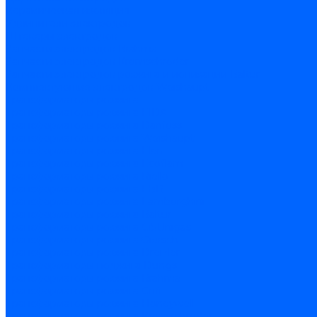
Керамическая изоляция
Удлинители электродов
Штекеры электродов
Запчасти электродов Brahma
Запчасти электродов Kromschroder
Запчасти электродов розжига и ионизации Baltur
Комплектующие электродов Weishaupt
Трансформаторы розжига
Трансформаторы розжига FIDA
Трансформаторы розжига Danfoss
Трансформаторы розжига Weishaupt
Трансформаторы розжига Elco
Трансформаторы розжига Ecoflam
Трансформаторы розжига Riello
Трансформаторы розжига FBR
Трансформаторы розжига Lamborghini
Трансформаторы розжига Baltur
Трансформаторы розжига CibUnigas
Трансформаторы розжига Giersch
Трансформаторы розжига Dreizler
Трансформаторы поджига Dungs
Трансформаторы розжига Brahma
Трансформаторы розжига Cofi
Трансформаторы розжига Honeywell
Трансформаторы розжига Kromschroder