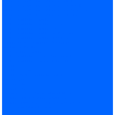
Блоки контроля герметичности Baltur
Блоки контроля герметичности Honeywell
Блоки контроля герметичности Kromschroder
Блоки контроля герметичности Siemens
Жидкотопливные шланги
Жидкотопливные шланги Ecoflam
Жидкотопливные шланги FBR
Жидкотопливные шланги Lamborghini
Жидкотопливные шланги CibUnigas
Шланги жидкотопливные Weishaupt
Газовые подводки
Форсуночные шланги
Жидкотопливные трубки для горелок
Жидкотопливные трубки Weishaupt
Фитинги
Фитинги Ecoflam
Фитинги жидкотопливные Baltur
Манометры
Вакуометры
Термометры
Комплект перехода на сжиженный газ
Датчики температуры и влажности
Датчики влажности и температуры Siemens
Регуляторы давления газа
Регуляторы давления газа Dungs