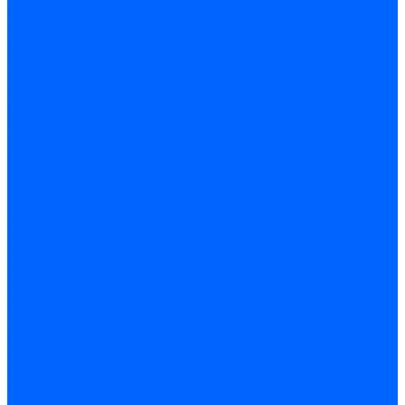
Фильтры для горелок Baltur
Запчасти фильтров Baltur
Комплектующие для фильров
Фильтрующие элементы
Запчасти фильтров Kromschroder
Запчасти фильтров для горелок Baltur
Принадлежности Dungs для горелок
Фильтры Honeywell для горелок
Фильтры Kromschroder для горелок
Вентиляторы
Вентиляторы для горелок Ecoflam
Вентиляторы для горелок FBR
Вентиляторы для горелок Lamborghini
Вентиляторы для горелок Baltur
Вентиляторы для горелок CibUnigas
Вентиляторы для горелок Giersch
Крыльчатки вентиляторов Weishaupt
Корпус вентилятора и воздухозаборный короб
Направляющие всасываемого воздуха
Звукоизоляции
Газовые клапаны, мультиблоки и рампы
Газовые мультиблоки Dungs
Газовые рампы Dungs
Газовые клапаны для Weishaupt
Рампы газовые Weishaupt