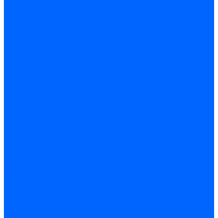
Трубы жаровые Weishaupt
Трубы жаровые Ecoflam
Трубы жаровые FBR
Трубы жаровые Lamborghini
Трубы жаровые Baltur
Жаровые трубы для газовых горелок Baltur
Трубы жаровые CibUnigas
Жаровые трубы Honeywell
Жаровые трубы Kromschroder
Комплектующие жаровых труб
Уравнительные диски
Уравнительные диски Elco
Уравнительные диски Ecoflam
Уравнительные диски Riello
Уравнительные диски FBR
Уравнительные диски Lamborhgini
Завихрители Dreizler
Уравнительные диски Giersch
Диффузоры
Диффузоры Ecoflam
Фланцы
Прокладки фланца
Прокладки фланца Ecoflam
Прокладки фланца FBR
Комплекты удлинения головы сгорания