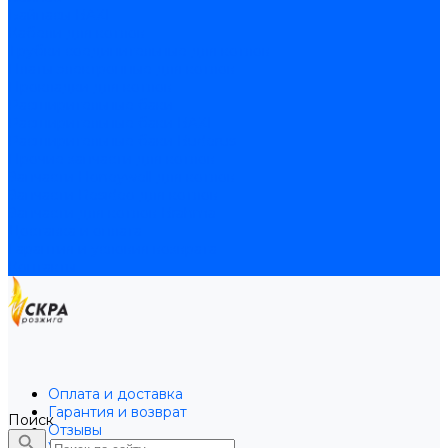
Байпасы BAXI
Кабели для котлов
Трубки соединительные для котлов
Платы электронные для котлов
Прокладки для котлов
Расширительные баки
Расширительные баки BAXI
Расширительные баки Buderus
Прочие запчасти для котлов
Запчасти Honeywell для котлов
Запчасти Resideo для котлов
Запчасти для котлов Brahma
Доставка и оплата
Гарантия и условия возврата
Контакты
Оплата и доставка
Гарантия и возврат
Поиск
Отзывы