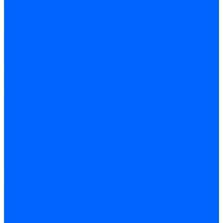
Запчасти жаровых труб Honeywell для горелок
Запчасти жаровых труб Kromschroder
Запчасти жаровых труб для горелок Baltur
Уравнительные диски Baltur
Компоненты газовой трубы Baltur
Компоненты жидкотопливной трубы Baltur
Комплектующие жаровых труб Weishaupt
Уравнительные диски Weishaupt
Компоненты газовой трубы Weishaupt
Компоненты жидкотопливной трубы Weishaupt
Уплотнения головы сгорания Weishaupt
Комплектующие к запорной арматуре
Затворы Siemens
Комплектующие к запорной арматуре Baltur
Комплектующие к запорной арматуре Siemens
Прочие запчасти для горелки
Компоненты жидкотопливной трубы Delavan
Компоненты жидкотопливной трубы Honeywell
Контрольно-измерительные приборы
Датчики давления Dungs
Датчики давления Siemens
Краны и клапаны Kromschroder
Принадлежности Brahma для горелок
Принадлежности Honeywell для горелок
Принадлежности Siemens для горелок