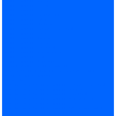
Датчики пламени Siemens
Датчики пламени Ecoflam
Датчики пламени FBR
Датчики пламени Lamborghini
Датчики пламени Baltur
Датчики пламени CibUnigas
Датчики пламени Satronic / Honeywell
Датчики пламени Giersch
Датчики пламени Brahma
Датчики пламени Dungs
Датчики пламени Honeywell
Датчики пламени Kromschroder
Датчики пламени Resideo
Датчики пламени Weishaupt
Комплектующие Датчиков пламени
Запчасти датчиков пламени Siemens для горелок
Кабели дитчиков пламени
Фиксаторы
Запасные части датчиков пламени Satronic / Honeywell
Запасные части датчиков пламени Brahma
Запасные части датчиков пламени Honeywell
Запасные части датчиков пламени Kromschroder
Запасные части датчиков пламени Resideo
Запасные части датчиков пламени для горелок Baltur
Комплектующие датчиков пламени Weishaupt