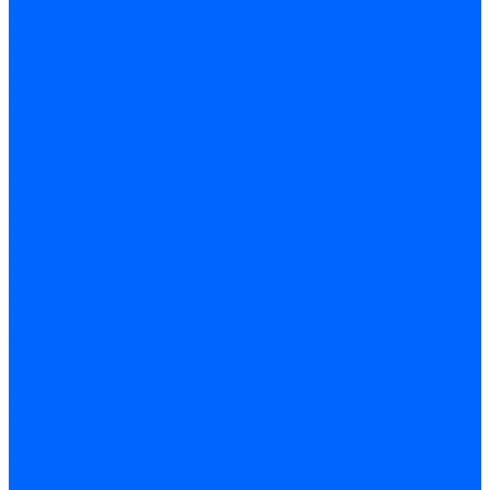
Регуляторы давления газа Baltur
Регуляторы давления газа Honeywell
Регуляторы давления газа Kromschroder
Регуляторы давления газа Siemens
Регуляторы давления газа Weishaupt
Комплектующие регуляторов давления
Запчасти регуляторов давления Dungs
Запасные части регуляторов давления Honeywell
Запчасти регуляторов давления Kromschroder
Компенсатор газовый
Пружины
Ёршики
Корпусные части, прокладки, винты и прочее
Кожухи
Кожухи Ecoflam
Кожухи FBR
Кожухи Lamborghini
Смотровые стекла
Заглушки, Винты
Заглушки, винты Weishaupt
Пластины панелей управления
Прокладки, стопортные кольца, уплотнения
Weishaupt прокладки, стопортные кольца, уплотнения
Панели управления
Трубы жаровые