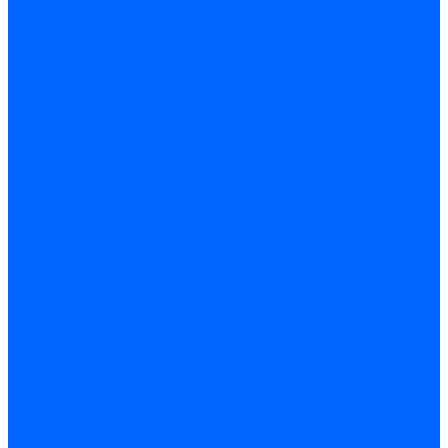
Керамическая изоляция
Удлинители электродов
Штекеры электродов
Запчасти электродов Brahma
Запчасти электродов Kromschroder
Запчасти электродов розжига и ионизации Baltur
Комплектующие электродов Weishaupt
Трансформаторы розжига
Трансформаторы розжига FIDA
Трансформаторы розжига Danfoss
Трансформаторы розжига Weishaupt
Трансформаторы розжига Elco
Трансформаторы розжига Ecoflam
Трансформаторы розжига Riello
Трансформаторы розжига FBR
Трансформаторы розжига Lamborghini
Трансформаторы розжига Baltur
Трансформаторы розжига CibUnigas
Трансформаторы розжига Giersch
Трансформаторы розжига Dreizler
Трансформаторы поджига Dungs
Трансформаторы розжига Brahma
Трансформаторы розжига Cofi
Трансформаторы розжига Honeywell
Трансформаторы розжига Kromschroder