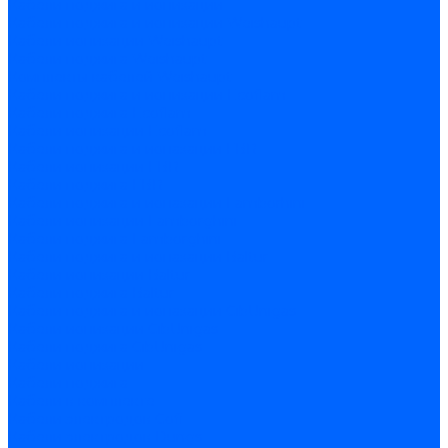
Кабели поджига и ионизации
Кабели поджига и ионизации Weishaupt
Кабели ионизации Weishaupt
Кабели поджига Weishaupt
Комплекты кабелей Weishaupt
Кабели поджига и ионизации Ecoflam
Кабели поджига Ecoflam
Кабели ионизации Ecoflam
Кабели поджига и ионазации FBR
Кабели ионизации FBR
Кабели поджига FBR
Кабели поджига и ионазации Lamborhini
Кабели ионизации Lamborghini
Кабели поджига Lamborghini
Кабели поджига и ионазации Baltur
Кабели ионизации Baltur
Кабели поджига Baltur
Кабели поджига и ионазации CibUnigas
Кабели ионизации CibUnigas
Кабели поджига CibUnigas
Кабели ионизации
Кабели поджига
Кабели в комплекте
Кабели электродов Cofi
Кабели электродов Dungs