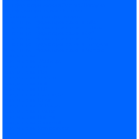
Трансформаторы розжига Satronic / Honeywell
Трансформаторы поджига Siemens
Кабели питания трансформаторов
Запчасти трансформаторов розжига Baltur
Запчасти трансформаторов розжига Brahma
Запчасти трансформаторов розжига Cofi
Запчасти трансформаторов розжига Dungs
Запчасти трансформаторов розжига Honeywell
Запчасти трансформаторов розжига Siemens
Реле давления
Реле давления Weishaupt
Реле давления Dungs
Реле давления Elco
Реле давления Ecoflam
Реле давления Riello
Реле давления FBR
Реле давления Lamborghini
Реле давления Baltur
Реле давления CibUnigas
Реле давления Dreizler
Реле давления Brahma
Реле давления Honeywell
Реле давления Kromschroder
Реле давления Siemens