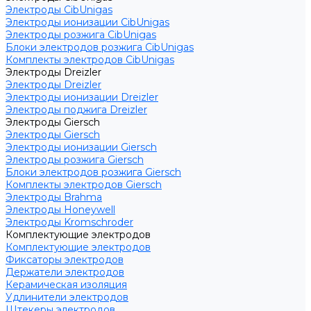
Электроды CibUnigas
Электроды ионизации CibUnigas
Электроды розжига CibUnigas
Блоки электродов розжига CibUnigas
Комплекты электродов CibUnigas
Электроды Dreizler
Электроды Dreizler
Электроды ионизации Dreizler
Электроды поджига Dreizler
Электроды Giersch
Электроды Giersch
Электроды ионизации Giersch
Электроды розжига Giersch
Блоки электродов розжига Giersch
Комплекты электродов Giersch
Электроды Brahma
Электроды Honeywell
Электроды Kromschroder
Комплектующие электродов
Комплектующие электродов
Фиксаторы электродов
Держатели электродов
Керамическая изоляция
Удлинители электродов
Штекеры электродов