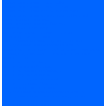
Принадлежности для горелок Baltur
Принадлежности для горелок Delavan
Принадлежности для горелок Kromschroder
Принадлежности для горелок Satronic / Honeywell
Промышленная автоматика
Промышленная автоматика Siemens
Прочие запчасти Weishaupt
Горелки для котлов дизельные и газовые
Газовые горелки для котлов
Одноступенчатые газовые горелки для котлов
Двухступенчатые газовые горелки для котлов
Газовые горелки с механической модуляцией для котлов
Weishaupt горелки: газовые, дизельные, мазутные и
двухтопливные
Горелки газовые Weishaupt
Горелки дизельные Weishaupt
Горелки газодизельные Weishaupt
Горелки мазутные Weishaupt
Горелки газомазутные Weishaupt
Горелки керосиновые Weishaupt
Дизельные горелки для котлов
Двухступенчатые дизельные горелки для котлов
Одноступенчатые дизельные горелки для котлов
Горелки для котлов отопления Baltur
Горелки для котлов отопления Kromschroder