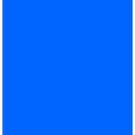
Блоки управления Giersch
Блоки управления Dreizler
Блоки управления Siemens
Блоки управления DUNGS
Топочные автоматы Brahma
Топочные автоматы Kromschroder
Топочные автоматы Resideo
Запчасти топочных автоматов
Запчасти топочных автоматов Baltur
Запчасти топочных автоматов Brahma
Запчасти топочных автоматов Dungs
Запчасти топочных автоматов Honeywell
Запчасти топочных автоматов Kromschroder
Насосы для горелок
Насосы Suntec
Насосы Suntec 21600 Longvic
Насосы Danfoss
Насосы для горелок Weishaupt
Насосы для горелок Elco
Насосы для горелок Riello
Насосы для горелок FBR
Насосы для горелок Lamborghini
Насосы для горелок Baltur
Насосы для горелок CibUnigas
Запчасти для насосов