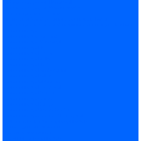
Кабели электродов Honeywell
Кабели электродов Kromschroder
Комплектующие кабелей
Запчасти кабелей розжига и ионизации Baltur
Комплектующие кабелей поджига и ионизации Weishaupt
Сервоприводы
Сервоприводы Siemens
Сервоприводы Weishaupt
Сервоприводы Elco
Сервоприводы Ecoflam
Сервоприводы Riello
Сервоприводы FBR
Сервоприводы Lamborghini
Сервоприводы Baltur
Сервоприводы CibUnigas
Сервоприводы Honeywell
Сервоприводы Dreizler
Сервоприводы Giersch
Сервоприводы Dungs
Сервоприводы Kromschroder
Сервоприводы Satronic / Honeywell
Комплектующие для сервоприводов
Вал воздушной заслонки
Пластина эластичная
Пружины сервоприводов