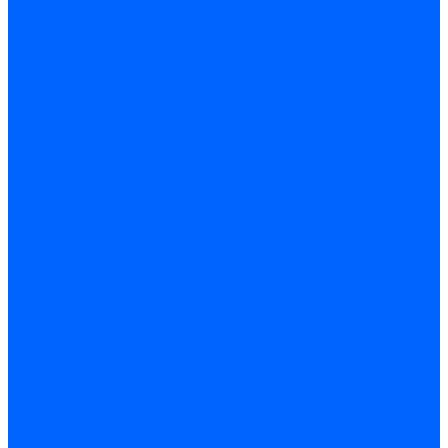
Электроды розжига Baltur
Блоки электродов Baltur
Электроды FBR
Электроды ионизации FBR
Электроды розжига FBR
Блоки электродов розжига FBR
Электроды CibUnigas
Электроды ионизации CibUnigas
Электроды розжига CibUnigas
Блоки электродов розжига CibUnigas
Комплекты электродов CibUnigas
Электроды Dreizler
Электроды ионизации Dreizler
Электроды поджига Dreizler
Электроды Giersch
Электроды ионизации Giersch
Электроды розжига Giersch
Блоки электродов розжига Giersch
Комплекты электродов Giersch
Электроды Brahma
Электроды Honeywell
Электроды Kromschroder
Комплектующие электродов
Фиксаторы электродов
Держатели электродов