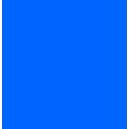
Миниконтакторы FBR
ЖК дисплеи, БУИ для горелок
ЖК дисплеи для горелок Elco
ЖК дисплеи для горелок Ecoflam
ЖК дисплеи для горелок Lamborghini
ЖК дисплеи DUNGS для горелок
Электрокомпоненты Satronic / Honeywell
Электрокомпоненты Baltur
Электрокомпоненты Brahma
Электрокомпоненты Cofi
Электрокомпоненты Dungs
Электрокомпоненты Honeywell
Переключатели потоков Honeywell
Электрокомпоненты Kromschroder
Электрокомпоненты Resideo
Электрокомпоненты Siemens
Электрокомпоненты Weishaupt
Миниконтакторы Weishaupt
ЖК дисплеи, БУИ Weishaupt
Электродвигатели
Электродвигатели для горелок Weishaupt
Электродвигатели для горелок Elco
Электродвигатели для горелок Ecoflam
Электродвигатели для горелок Riello
Электродвигатели для горелок FBR