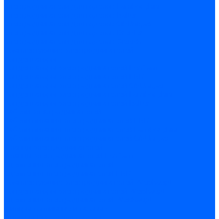
Электродвигатели для горелок Lamborghini
Электродвигатели для горелок Baltur
Электродвигатели для горелок CibUnigas
Электродвигатели для горелок Dreizler
Электродвигатели для горелок Giersch
Комплектующие электродвигателей
Конденсаторы
Конденсаторы электродвигателей Ecoflam
Конденсаторы электродвигателей FBR
Конденсаторы электродвигателей CibUnigas
Конденсаторы электродвигателей Lamborghini
Конденсаторы электродвигателей Baltur
Кабели электродвигателей
Кабели питания электродвигателей FBR
Кабели питания электродвигателей Lamborghini
Кабели питания электродвигателей CibUnigas
Фланцы электродвигателей
Фланцы электродвигателей Ecoflam
Сцепления электродвигателей
Сцепления электродвигателей FBR
Комплектующие электродвигателей Weishaupt
Конденсаторы электродвигателей Weishaupt
Сцепления электродвигателей Weishaupt
Фильры топливные и газовые
Фильтры Dungs для горелок