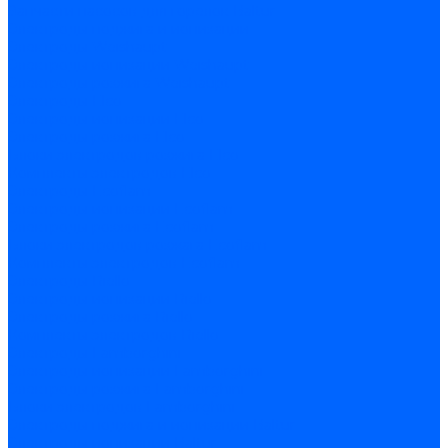
Запчасти насосов для горелок Baltur
Электроды поджига и ионизации
Электроды Weishaupt
Электроды ионизации Weishaupt
Электроды розжига Weishaupt
Электроды Elco
Электроды ионизации Elco
Электроды розжига Elco
Блоки электродов розжига Elco
Комплекты электродов Elco
Электроды Ecoflam
Электроды ионизации Ecoflam
Электроды розжига Ecoflam
Блоки электродов розжага Ecoflam
Комплекты электродов Ecoflam
Электроды Riello
Электроды ионизации Riello
Электроды розжига Riello
Комплекты электродов Riello
Электроды Lamborghini
Электроды ионизации Lamborghini
Электроды розжига Lamborghini
Блоки электродов Lamborghini
Электроды поджига и ионизации Baltur
Электроды ионизации Baltur