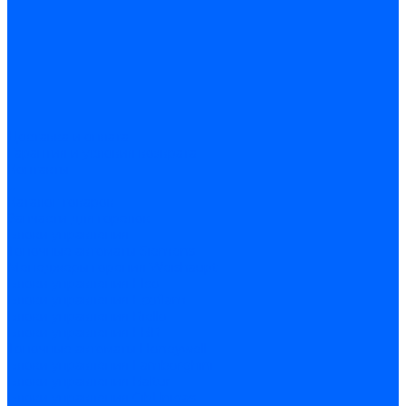
Доставка и оплата
Гарантия и условия возврата
Контакты
...
Каталог товаров
Запчасти для горелок
Блоки управления
Топочные автоматы Siemens
Менеджеры горения Weishaupt
Блоки управления Elco
Блоки управления Ecoflam
Блоки управления Riello
Блоки управления FBR
Топочные автоматы Honeywell
Блоки управления Lamborghini
Блоки управления Baltur
Блоки управления CibUnigas