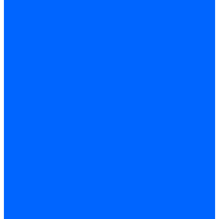
Регуляторы соотношения топливо-воздух
Приводы гидравлические
Регуляторы и сцепления
Шарнирные соединения
Кабели сервопривода
Держатель сервопривода
Шкалы воздушных заслонок
Запасные части сервоприводов и заслонок Siemens для
горелок
Запасные части сервоприводов и заслонок для горелок
Baltur
Запчасти сервоприводов Honeywell
Запчасти сервоприводов Kromschroder
Комплектующие сервоприводов Weishaupt
Заслонки для горелок
Воздушные заслонки Ecoflam
Воздушные заслонки Lamborghini
Заслонки Dungs для горелок
Заслонки Honeywell для горелок
Заслонки Kromschroder для горелок
Заслонки Siemens для горелок
Заслонки воздушные и газовые Weishaupt
Заслонки для горелок Baltur
Электрокомпоненты, ЖК дисплеи, БУИ для горелок
Миниконтакторы для горелок