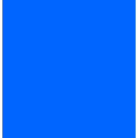
Газовые клапаны Elco
Газовые клапаны для Ecoflam
Газовые клапаны Riello
Газовые клапаны для FBR
Газовые клапаны для Lamborghini
Газовые мультиблоки Baltur
Газовые рампы Baltur
Газовые клапаны для CibUnigas
Газовые клапаны Dreizler
Газовые клапаны для Giersch
Комплектующие газовых клапанов
Фланцы для газовых клапанов
Фланцы газовых клапанов Ecoflam
Фланцы газовых клапанов FBR
Колено газовое для горелки
Запчасти газовых клапанов Dungs для горелок
Запасные части газовых клапанов Brahma
Запасные части газовых клапанов Honeywell
Запасные части газовых клапанов Kromschroder
Запчасти газовых клапанов Siemens для горелок
Запчасти газовых клапанов для горелок Baltur
Комплектующие газовых клапанов Weishaupt
Электромагнитные Топливные клапаны
Жидкотопливные э/м клапаны Brahma