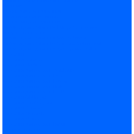
Комплектующие для реле давления
Ниппели
Кабели для реле давления
Фитинги соединительные
Держатели реле давления
Запчасти реле давления Dungs для горелок
Импульсные трубки
Запчасти реле давления Kromschroder
Запчасти реле давления Siemens для горелок
Запчасти реле давления для горелок Baltur
Форсунки
Форсунки Danfoss
Форсунки Fluidics
Форсунки для горелок Weishaupt
Форсунки для горелок Elco
Форсунки для горелок Ecoflam
Форсунки для горелок Riello
Форсунки для горелок F.B.R.
Форсунки CibUnigas
Форсунки Lamborghini
Форсунки Delavan
Форсунки Monarch
Форсунки Steinen
Форсунки для горелок Baltur
Датчики пламени