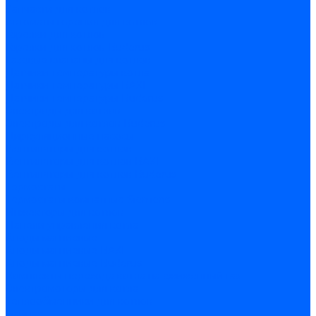
Запчасти для котлов
Автоматы горения для котлов
Горелки для котлов
Горелки для котлов Buderus
Газовые клапаны для котлов
Датчики температуры котла
Датчики температуры BAXI
Датчики температуры Buderus
Электроды для котлов
Электроды для котлов Buderus
Циркуляционные насосы
Вентиляторы для котлов
Вентиляторы для котлов BAXI
Вентиляторы для котлов Buderus
Термостаты
Термостаты комнатные Siemens
Инжекторы для котлов
Панели управления котла
Аноды магниевые
Аноды магниевые BAXI
Аноды магниевые Buderus
Комплекты перехода котла на сжиженный газ
Электромоторы для котла
Теплообменники для котлов
Байпас