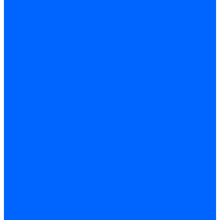
Жидкотопливные электромагнитные клапаны Baltur
Клапаны топливные электромагнитные Weishaupt
Запчасти для топливных клапанов
Запчасти жидкотопливных клапанов Brahma
Запчасти жидкотопливных клапанов Honeywell
Запчасти жидкотопливных клапанов Satronic / Honeywell
Запчасти жидкотопливных клапанов Siemens для горелок
Запчасти жидкотопливных клапанов для горелок Baltur
Комплектующие жидкотопливных клапанов Weishaupt
Электромагнитные Газовые клапаны
Газовые электромагнитные клапаны Dungs
Газовые э/м клапаны Honeywell
Газовые э/м клапаны Brahma
Газовые э/м клапаны Kromschroder
Газовые э/м клапаны Resideo
Газовые э/м клапаны Satronic / Honeywell
Газовые электромагнитные клапаны Baltur
Газовые электромагнитные клапаны Siemens
Клапаны газовые электромагнитные Weishaupt
Запасные части газовых клапанов
Запасные части газовых клапанов Siemens
Запасные части газовых клапанов для горелок Baltur
Запасные части газовых клапанов для горелок Dungs
Блоки контроля герметичности
Блоки контроля герметичности Dungs