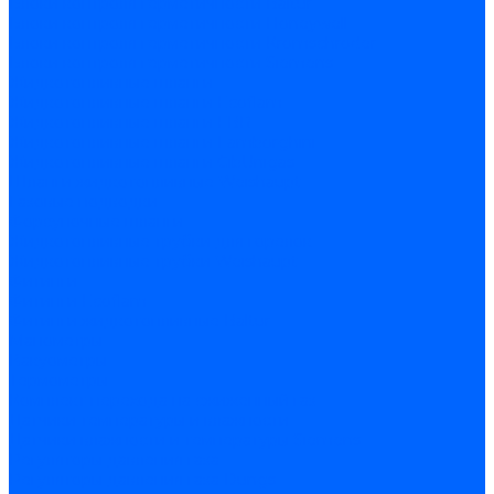
Блоки контроля герметичности Baltur
Блоки контроля герметичности Honeywell
Блоки контроля герметичности Kromschroder
Блоки контроля герметичности Siemens
Жидкотопливные шланги
Жидкотопливные шланги Ecoflam
Жидкотопливные шланги FBR
Жидкотопливные шланги Lamborghini
Жидкотопливные шланги CibUnigas
Шланги жидкотопливные Weishaupt
Газовые подводки
Форсуночные шланги
Жидкотопливные трубки для горелок
Жидкотопливные трубки Weishaupt
Фитинги
Фитинги Ecoflam
Фитинги жидкотопливные Baltur
Манометры
Вакуометры
Термометры
Комплект перехода на сжиженный газ
Датчики температуры и влажности
Датчики влажности и температуры Siemens
Регуляторы давления газа
Регуляторы давления газа Dungs