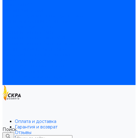
Байпасы BAXI
Кабели для котлов
Трубки соединительные для котлов
Платы электронные для котлов
Прокладки для котлов
Расширительные баки
Расширительные баки BAXI
Расширительные баки Buderus
Прочие запчасти для котлов
Запчасти Honeywell для котлов
Запчасти Resideo для котлов
Запчасти для котлов Brahma
Доставка и оплата
Гарантия и условия возврата
Контакты
Оплата и доставка
Гарантия и возврат
Поиск
Отзывы