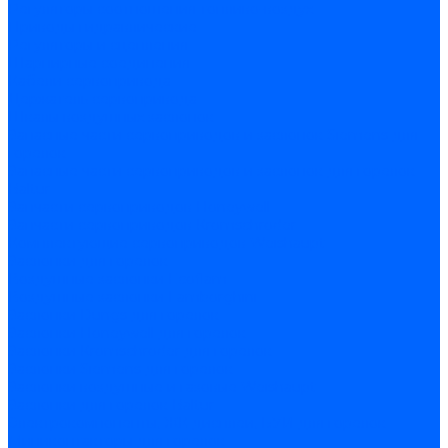
Регуляторы соотношения топливо-воздух
Приводы гидравлические
Регуляторы и сцепления
Шарнирные соединения
Кабели сервопривода
Держатель сервопривода
Шкалы воздушных заслонок
Запасные части сервоприводов и заслонок Siemens для
горелок
Запасные части сервоприводов и заслонок для горелок
Baltur
Запчасти сервоприводов Honeywell
Запчасти сервоприводов Kromschroder
Комплектующие сервоприводов Weishaupt
Заслонки для горелок
Воздушные заслонки Ecoflam
Воздушные заслонки Lamborghini
Заслонки Dungs для горелок
Заслонки Honeywell для горелок
Заслонки Kromschroder для горелок
Заслонки Siemens для горелок
Заслонки воздушные и газовые Weishaupt
Заслонки для горелок Baltur
Электрокомпоненты, ЖК дисплеи, БУИ для горелок
Миниконтакторы для горелок