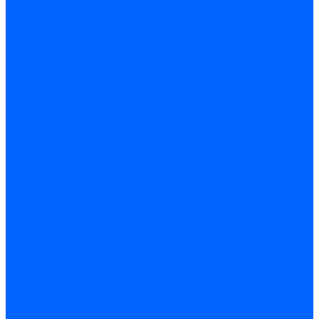
Трансформаторы розжига Satronic / Honeywell
Трансформаторы поджига Siemens
Кабели питания трансформаторов
Запчасти трансформаторов розжига Baltur
Запчасти трансформаторов розжига Brahma
Запчасти трансформаторов розжига Cofi
Запчасти трансформаторов розжига Dungs
Запчасти трансформаторов розжига Honeywell
Запчасти трансформаторов розжига Siemens
Реле давления
Реле давления Weishaupt
Реле давления Dungs
Реле давления Elco
Реле давления Ecoflam
Реле давления Riello
Реле давления FBR
Реле давления Lamborghini
Реле давления Baltur
Реле давления CibUnigas
Реле давления Dreizler
Реле давления Brahma
Реле давления Honeywell
Реле давления Kromschroder
Реле давления Siemens