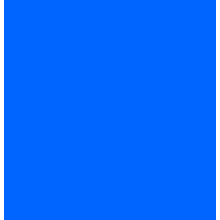
Трубы жаровые Weishaupt
Трубы жаровые Ecoflam
Трубы жаровые FBR
Трубы жаровые Lamborghini
Трубы жаровые Baltur
Жаровые трубы для газовых горелок Baltur
Трубы жаровые CibUnigas
Жаровые трубы Honeywell
Жаровые трубы Kromschroder
Комплектующие жаровых труб
Уравнительные диски
Уравнительные диски Elco
Уравнительные диски Ecoflam
Уравнительные диски Riello
Уравнительные диски FBR
Уравнительные диски Lamborhgini
Завихрители Dreizler
Уравнительные диски Giersch
Диффузоры
Диффузоры Ecoflam
Фланцы
Прокладки фланца
Прокладки фланца Ecoflam
Прокладки фланца FBR
Комплекты удлинения головы сгорания