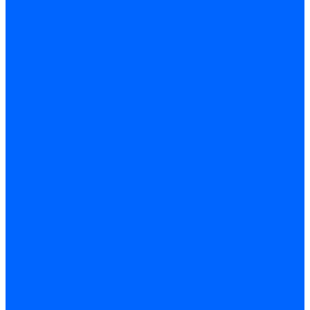
Комплектующие для реле давления
Ниппели
Кабели для реле давления
Фитинги соединительные
Держатели реле давления
Запчасти реле давления Dungs для горелок
Импульсные трубки
Запчасти реле давления Kromschroder
Запчасти реле давления Siemens для горелок
Запчасти реле давления для горелок Baltur
Форсунки
Форсунки Danfoss
Форсунки Fluidics
Форсунки для горелок Weishaupt
Форсунки для горелок Elco
Форсунки для горелок Ecoflam
Форсунки для горелок Riello
Форсунки для горелок F.B.R.
Форсунки CibUnigas
Форсунки Lamborghini
Форсунки Delavan
Форсунки Monarch
Форсунки Steinen
Форсунки для горелок Baltur
Датчики пламени