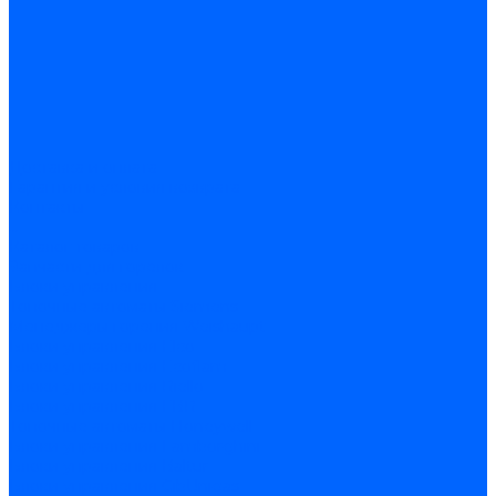
Доставка и оплата
Гарантия и условия возврата
Контакты
...
Каталог товаров
Запчасти для горелок
Блоки управления
Топочные автоматы Siemens
Менеджеры горения Weishaupt
Блоки управления Elco
Блоки управления Ecoflam
Блоки управления Riello
Блоки управления FBR
Топочные автоматы Honeywell
Блоки управления Lamborghini
Блоки управления Baltur
Блоки управления CibUnigas