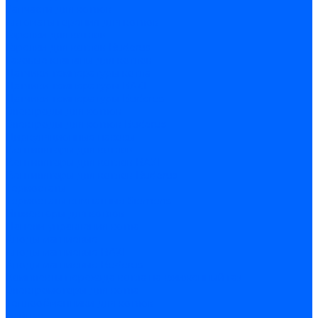
Запчасти для котлов
Автоматы горения для котлов
Горелки для котлов
Горелки для котлов Buderus
Газовые клапаны для котлов
Датчики температуры котла
Датчики температуры BAXI
Датчики температуры Buderus
Электроды для котлов
Электроды для котлов Buderus
Циркуляционные насосы
Вентиляторы для котлов
Вентиляторы для котлов BAXI
Вентиляторы для котлов Buderus
Термостаты
Термостаты комнатные Siemens
Инжекторы для котлов
Панели управления котла
Аноды магниевые
Аноды магниевые BAXI
Аноды магниевые Buderus
Комплекты перехода котла на сжиженный газ
Электромоторы для котла
Теплообменники для котлов
Байпас