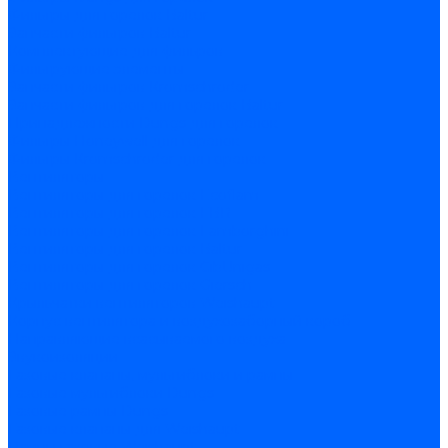
Фильтры для горелок Baltur
Запчасти фильтров Baltur
Комплектующие для фильров
Фильтрующие элементы
Запчасти фильтров Kromschroder
Запчасти фильтров для горелок Baltur
Принадлежности Dungs для горелок
Фильтры Honeywell для горелок
Фильтры Kromschroder для горелок
Вентиляторы
Вентиляторы для горелок Ecoflam
Вентиляторы для горелок FBR
Вентиляторы для горелок Lamborghini
Вентиляторы для горелок Baltur
Вентиляторы для горелок CibUnigas
Вентиляторы для горелок Giersch
Крыльчатки вентиляторов Weishaupt
Корпус вентилятора и воздухозаборный короб
Направляющие всасываемого воздуха
Звукоизоляции
Газовые клапаны, мультиблоки и рампы
Газовые мультиблоки Dungs
Газовые рампы Dungs
Газовые клапаны для Weishaupt
Рампы газовые Weishaupt