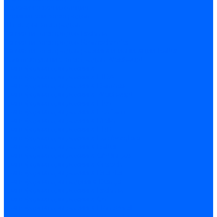
Керамическая изоляция
Удлинители электродов
Штекеры электродов
Запчасти электродов Brahma
Запчасти электродов Kromschroder
Запчасти электродов розжига и ионизации Baltur
Комплектующие электродов Weishaupt
Трансформаторы розжига
Трансформаторы розжига FIDA
Трансформаторы розжига Danfoss
Трансформаторы розжига Weishaupt
Трансформаторы розжига Elco
Трансформаторы розжига Ecoflam
Трансформаторы розжига Riello
Трансформаторы розжига FBR
Трансформаторы розжига Lamborghini
Трансформаторы розжига Baltur
Трансформаторы розжига CibUnigas
Трансформаторы розжига Giersch
Трансформаторы розжига Dreizler
Трансформаторы поджига Dungs
Трансформаторы розжига Brahma
Трансформаторы розжига Cofi
Трансформаторы розжига Honeywell
Трансформаторы розжига Kromschroder