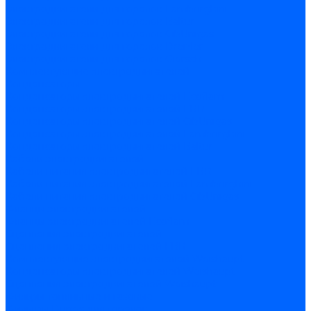
Электродвигатели для горелок Lamborghini
Электродвигатели для горелок Baltur
Электродвигатели для горелок CibUnigas
Электродвигатели для горелок Dreizler
Электродвигатели для горелок Giersch
Комплектующие электродвигателей
Конденсаторы
Конденсаторы электродвигателей Ecoflam
Конденсаторы электродвигателей FBR
Конденсаторы электродвигателей CibUnigas
Конденсаторы электродвигателей Lamborghini
Конденсаторы электродвигателей Baltur
Кабели электродвигателей
Кабели питания электродвигателей FBR
Кабели питания электродвигателей Lamborghini
Кабели питания электродвигателей CibUnigas
Фланцы электродвигателей
Фланцы электродвигателей Ecoflam
Сцепления электродвигателей
Сцепления электродвигателей FBR
Комплектующие электродвигателей Weishaupt
Конденсаторы электродвигателей Weishaupt
Сцепления электродвигателей Weishaupt
Фильры топливные и газовые
Фильтры Dungs для горелок