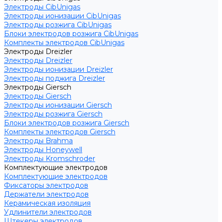
Электроды CibUnigas
Электроды ионизации CibUnigas
Электроды розжига CibUnigas
Блоки электродов розжига CibUnigas
Комплекты электродов CibUnigas
Электроды Dreizler
Электроды Dreizler
Электроды ионизации Dreizler
Электроды поджига Dreizler
Электроды Giersch
Электроды Giersch
Электроды ионизации Giersch
Электроды розжига Giersch
Блоки электродов розжига Giersch
Комплекты электродов Giersch
Электроды Brahma
Электроды Honeywell
Электроды Kromschroder
Комплектующие электродов
Комплектующие электродов
Фиксаторы электродов
Держатели электродов
Керамическая изоляция
Удлинители электродов
Штекеры электродов