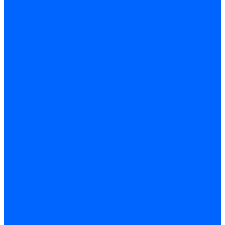
Запчасти насосов для горелок Baltur
Электроды поджига и ионизации
Электроды Weishaupt
Электроды ионизации Weishaupt
Электроды розжига Weishaupt
Электроды Elco
Электроды ионизации Elco
Электроды розжига Elco
Блоки электродов розжига Elco
Комплекты электродов Elco
Электроды Ecoflam
Электроды ионизации Ecoflam
Электроды розжига Ecoflam
Блоки электродов розжага Ecoflam
Комплекты электродов Ecoflam
Электроды Riello
Электроды ионизации Riello
Электроды розжига Riello
Комплекты электродов Riello
Электроды Lamborghini
Электроды ионизации Lamborghini
Электроды розжига Lamborghini
Блоки электродов Lamborghini
Электроды поджига и ионизации Baltur
Электроды ионизации Baltur