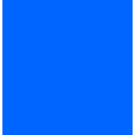
Запчасти жаровых труб Honeywell для горелок
Запчасти жаровых труб Kromschroder
Запчасти жаровых труб для горелок Baltur
Уравнительные диски Baltur
Компоненты газовой трубы Baltur
Компоненты жидкотопливной трубы Baltur
Комплектующие жаровых труб Weishaupt
Уравнительные диски Weishaupt
Компоненты газовой трубы Weishaupt
Компоненты жидкотопливной трубы Weishaupt
Уплотнения головы сгорания Weishaupt
Комплектующие к запорной арматуре
Затворы Siemens
Комплектующие к запорной арматуре Baltur
Комплектующие к запорной арматуре Siemens
Прочие запчасти для горелки
Компоненты жидкотопливной трубы Delavan
Компоненты жидкотопливной трубы Honeywell
Контрольно-измерительные приборы
Датчики давления Dungs
Датчики давления Siemens
Краны и клапаны Kromschroder
Принадлежности Brahma для горелок
Принадлежности Honeywell для горелок
Принадлежности Siemens для горелок