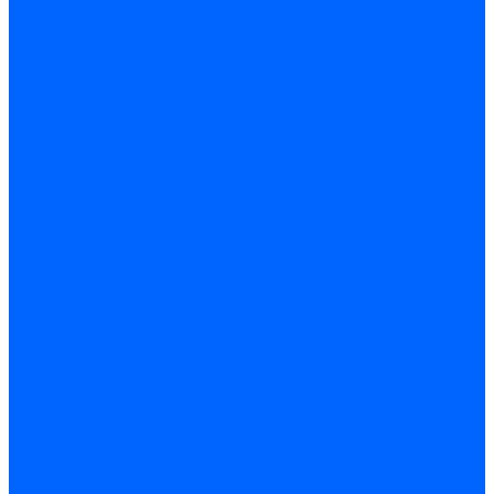
Регуляторы давления газа Baltur
Регуляторы давления газа Honeywell
Регуляторы давления газа Kromschroder
Регуляторы давления газа Siemens
Регуляторы давления газа Weishaupt
Комплектующие регуляторов давления
Запчасти регуляторов давления Dungs
Запасные части регуляторов давления Honeywell
Запчасти регуляторов давления Kromschroder
Компенсатор газовый
Пружины
Ёршики
Корпусные части, прокладки, винты и прочее
Кожухи
Кожухи Ecoflam
Кожухи FBR
Кожухи Lamborghini
Смотровые стекла
Заглушки, Винты
Заглушки, винты Weishaupt
Пластины панелей управления
Прокладки, стопортные кольца, уплотнения
Weishaupt прокладки, стопортные кольца, уплотнения
Панели управления
Трубы жаровые