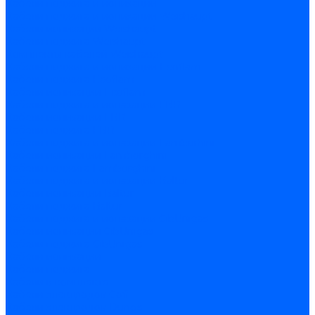
Кабели поджига и ионизации
Кабели поджига и ионизации Weishaupt
Кабели ионизации Weishaupt
Кабели поджига Weishaupt
Комплекты кабелей Weishaupt
Кабели поджига и ионизации Ecoflam
Кабели поджига Ecoflam
Кабели ионизации Ecoflam
Кабели поджига и ионазации FBR
Кабели ионизации FBR
Кабели поджига FBR
Кабели поджига и ионазации Lamborhini
Кабели ионизации Lamborghini
Кабели поджига Lamborghini
Кабели поджига и ионазации Baltur
Кабели ионизации Baltur
Кабели поджига Baltur
Кабели поджига и ионазации CibUnigas
Кабели ионизации CibUnigas
Кабели поджига CibUnigas
Кабели ионизации
Кабели поджига
Кабели в комплекте
Кабели электродов Cofi
Кабели электродов Dungs