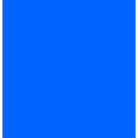
Жидкотопливные электромагнитные клапаны Baltur
Клапаны топливные электромагнитные Weishaupt
Запчасти для топливных клапанов
Запчасти жидкотопливных клапанов Brahma
Запчасти жидкотопливных клапанов Honeywell
Запчасти жидкотопливных клапанов Satronic / Honeywell
Запчасти жидкотопливных клапанов Siemens для горелок
Запчасти жидкотопливных клапанов для горелок Baltur
Комплектующие жидкотопливных клапанов Weishaupt
Электромагнитные Газовые клапаны
Газовые электромагнитные клапаны Dungs
Газовые э/м клапаны Honeywell
Газовые э/м клапаны Brahma
Газовые э/м клапаны Kromschroder
Газовые э/м клапаны Resideo
Газовые э/м клапаны Satronic / Honeywell
Газовые электромагнитные клапаны Baltur
Газовые электромагнитные клапаны Siemens
Клапаны газовые электромагнитные Weishaupt
Запасные части газовых клапанов
Запасные части газовых клапанов Siemens
Запасные части газовых клапанов для горелок Baltur
Запасные части газовых клапанов для горелок Dungs
Блоки контроля герметичности
Блоки контроля герметичности Dungs