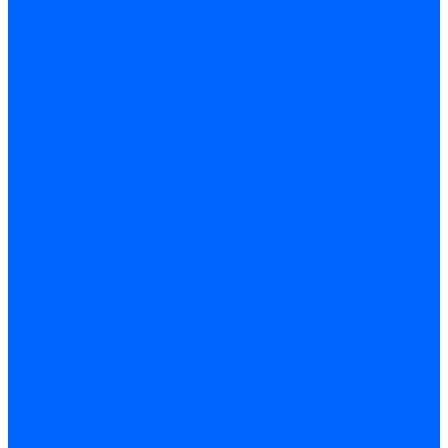
Датчики пламени Siemens
Датчики пламени Ecoflam
Датчики пламени FBR
Датчики пламени Lamborghini
Датчики пламени Baltur
Датчики пламени CibUnigas
Датчики пламени Satronic / Honeywell
Датчики пламени Giersch
Датчики пламени Brahma
Датчики пламени Dungs
Датчики пламени Honeywell
Датчики пламени Kromschroder
Датчики пламени Resideo
Датчики пламени Weishaupt
Комплектующие Датчиков пламени
Запчасти датчиков пламени Siemens для горелок
Кабели дитчиков пламени
Фиксаторы
Запасные части датчиков пламени Satronic / Honeywell
Запасные части датчиков пламени Brahma
Запасные части датчиков пламени Honeywell
Запасные части датчиков пламени Kromschroder
Запасные части датчиков пламени Resideo
Запасные части датчиков пламени для горелок Baltur
Комплектующие датчиков пламени Weishaupt