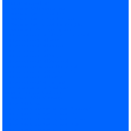
Миниконтакторы FBR
ЖК дисплеи, БУИ для горелок
ЖК дисплеи для горелок Elco
ЖК дисплеи для горелок Ecoflam
ЖК дисплеи для горелок Lamborghini
ЖК дисплеи DUNGS для горелок
Электрокомпоненты Satronic / Honeywell
Электрокомпоненты Baltur
Электрокомпоненты Brahma
Электрокомпоненты Cofi
Электрокомпоненты Dungs
Электрокомпоненты Honeywell
Переключатели потоков Honeywell
Электрокомпоненты Kromschroder
Электрокомпоненты Resideo
Электрокомпоненты Siemens
Электрокомпоненты Weishaupt
Миниконтакторы Weishaupt
ЖК дисплеи, БУИ Weishaupt
Электродвигатели
Электродвигатели для горелок Weishaupt
Электродвигатели для горелок Elco
Электродвигатели для горелок Ecoflam
Электродвигатели для горелок Riello
Электродвигатели для горелок FBR