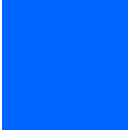
Блоки управления Giersch
Блоки управления Dreizler
Блоки управления Siemens
Блоки управления DUNGS
Топочные автоматы Brahma
Топочные автоматы Kromschroder
Топочные автоматы Resideo
Запчасти топочных автоматов
Запчасти топочных автоматов Baltur
Запчасти топочных автоматов Brahma
Запчасти топочных автоматов Dungs
Запчасти топочных автоматов Honeywell
Запчасти топочных автоматов Kromschroder
Насосы для горелок
Насосы Suntec
Насосы Suntec 21600 Longvic
Насосы Danfoss
Насосы для горелок Weishaupt
Насосы для горелок Elco
Насосы для горелок Riello
Насосы для горелок FBR
Насосы для горелок Lamborghini
Насосы для горелок Baltur
Насосы для горелок CibUnigas
Запчасти для насосов