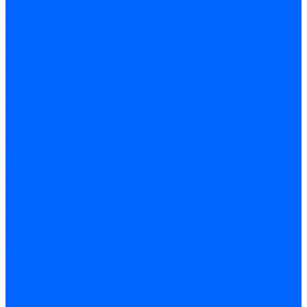
Принадлежности для горелок Baltur
Принадлежности для горелок Delavan
Принадлежности для горелок Kromschroder
Принадлежности для горелок Satronic / Honeywell
Промышленная автоматика
Промышленная автоматика Siemens
Прочие запчасти Weishaupt
Горелки для котлов дизельные и газовые
Газовые горелки для котлов
Одноступенчатые газовые горелки для котлов
Двухступенчатые газовые горелки для котлов
Газовые горелки с механической модуляцией для котлов
Weishaupt горелки: газовые, дизельные, мазутные и
двухтопливные
Горелки газовые Weishaupt
Горелки дизельные Weishaupt
Горелки газодизельные Weishaupt
Горелки мазутные Weishaupt
Горелки газомазутные Weishaupt
Горелки керосиновые Weishaupt
Дизельные горелки для котлов
Двухступенчатые дизельные горелки для котлов
Одноступенчатые дизельные горелки для котлов
Горелки для котлов отопления Baltur
Горелки для котлов отопления Kromschroder