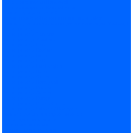
Кабели электродов Honeywell
Кабели электродов Kromschroder
Комплектующие кабелей
Запчасти кабелей розжига и ионизации Baltur
Комплектующие кабелей поджига и ионизации Weishaupt
Сервоприводы
Сервоприводы Siemens
Сервоприводы Weishaupt
Сервоприводы Elco
Сервоприводы Ecoflam
Сервоприводы Riello
Сервоприводы FBR
Сервоприводы Lamborghini
Сервоприводы Baltur
Сервоприводы CibUnigas
Сервоприводы Honeywell
Сервоприводы Dreizler
Сервоприводы Giersch
Сервоприводы Dungs
Сервоприводы Kromschroder
Сервоприводы Satronic / Honeywell
Комплектующие для сервоприводов
Вал воздушной заслонки
Пластина эластичная
Пружины сервоприводов