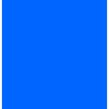
Газовые клапаны Elco
Газовые клапаны для Ecoflam
Газовые клапаны Riello
Газовые клапаны для FBR
Газовые клапаны для Lamborghini
Газовые мультиблоки Baltur
Газовые рампы Baltur
Газовые клапаны для CibUnigas
Газовые клапаны Dreizler
Газовые клапаны для Giersch
Комплектующие газовых клапанов
Фланцы для газовых клапанов
Фланцы газовых клапанов Ecoflam
Фланцы газовых клапанов FBR
Колено газовое для горелки
Запчасти газовых клапанов Dungs для горелок
Запасные части газовых клапанов Brahma
Запасные части газовых клапанов Honeywell
Запасные части газовых клапанов Kromschroder
Запчасти газовых клапанов Siemens для горелок
Запчасти газовых клапанов для горелок Baltur
Комплектующие газовых клапанов Weishaupt
Электромагнитные Топливные клапаны
Жидкотопливные э/м клапаны Brahma