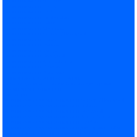
Датчики пламени Siemens
Датчики пламени Ecoflam
Датчики пламени FBR
Датчики пламени Lamborghini
Датчики пламени Baltur
Датчики пламени CibUnigas
Датчики пламени Satronic / Honeywell
Датчики пламени Giersch
Датчики пламени Brahma
Датчики пламени Dungs
Датчики пламени Honeywell
Датчики пламени Kromschroder
Датчики пламени Resideo
Датчики пламени Weishaupt
Комплектующие Датчиков пламени
Запчасти датчиков пламени Siemens для горелок
Кабели дитчиков пламени
Фиксаторы
Запасные части датчиков пламени Satronic / Honeywell
Запасные части датчиков пламени Brahma
Запасные части датчиков пламени Honeywell
Запасные части датчиков пламени Kromschroder
Запасные части датчиков пламени Resideo
Запасные части датчиков пламени для горелок Baltur
Комплектующие датчиков пламени Weishaupt