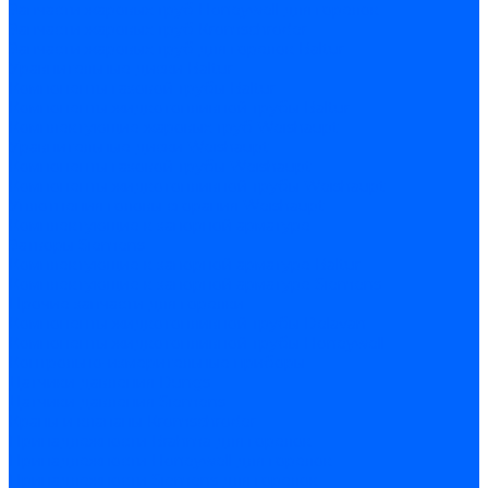
Запчасти жаровых труб Honeywell для горелок
Запчасти жаровых труб Kromschroder
Запчасти жаровых труб для горелок Baltur
Уравнительные диски Baltur
Компоненты газовой трубы Baltur
Компоненты жидкотопливной трубы Baltur
Комплектующие жаровых труб Weishaupt
Уравнительные диски Weishaupt
Компоненты газовой трубы Weishaupt
Компоненты жидкотопливной трубы Weishaupt
Уплотнения головы сгорания Weishaupt
Комплектующие к запорной арматуре
Затворы Siemens
Комплектующие к запорной арматуре Baltur
Комплектующие к запорной арматуре Siemens
Прочие запчасти для горелки
Компоненты жидкотопливной трубы Delavan
Компоненты жидкотопливной трубы Honeywell
Контрольно-измерительные приборы
Датчики давления Dungs
Датчики давления Siemens
Краны и клапаны Kromschroder
Принадлежности Brahma для горелок
Принадлежности Honeywell для горелок
Принадлежности Siemens для горелок