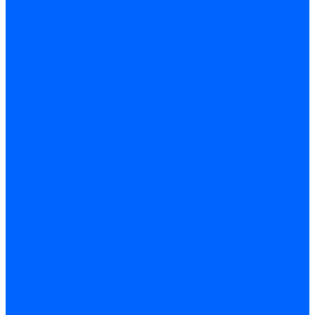
Кабели поджига и ионизации
Кабели поджига и ионизации Weishaupt
Кабели ионизации Weishaupt
Кабели поджига Weishaupt
Комплекты кабелей Weishaupt
Кабели поджига и ионизации Ecoflam
Кабели поджига Ecoflam
Кабели ионизации Ecoflam
Кабели поджига и ионазации FBR
Кабели ионизации FBR
Кабели поджига FBR
Кабели поджига и ионазации Lamborhini
Кабели ионизации Lamborghini
Кабели поджига Lamborghini
Кабели поджига и ионазации Baltur
Кабели ионизации Baltur
Кабели поджига Baltur
Кабели поджига и ионазации CibUnigas
Кабели ионизации CibUnigas
Кабели поджига CibUnigas
Кабели ионизации
Кабели поджига
Кабели в комплекте
Кабели электродов Cofi
Кабели электродов Dungs