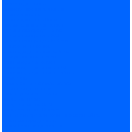
Запчасти для котлов
Автоматы горения для котлов
Горелки для котлов
Горелки для котлов Buderus
Газовые клапаны для котлов
Датчики температуры котла
Датчики температуры BAXI
Датчики температуры Buderus
Электроды для котлов
Электроды для котлов Buderus
Циркуляционные насосы
Вентиляторы для котлов
Вентиляторы для котлов BAXI
Вентиляторы для котлов Buderus
Термостаты
Термостаты комнатные Siemens
Инжекторы для котлов
Панели управления котла
Аноды магниевые
Аноды магниевые BAXI
Аноды магниевые Buderus
Комплекты перехода котла на сжиженный газ
Электромоторы для котла
Теплообменники для котлов
Байпас