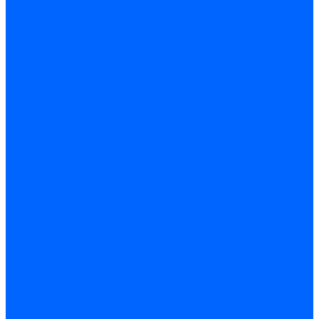
Принадлежности для горелок Baltur
Принадлежности для горелок Delavan
Принадлежности для горелок Kromschroder
Принадлежности для горелок Satronic / Honeywell
Промышленная автоматика
Промышленная автоматика Siemens
Прочие запчасти Weishaupt
Горелки для котлов дизельные и газовые
Газовые горелки для котлов
Одноступенчатые газовые горелки для котлов
Двухступенчатые газовые горелки для котлов
Газовые горелки с механической модуляцией для котлов
Weishaupt горелки: газовые, дизельные, мазутные и
двухтопливные
Горелки газовые Weishaupt
Горелки дизельные Weishaupt
Горелки газодизельные Weishaupt
Горелки мазутные Weishaupt
Горелки газомазутные Weishaupt
Горелки керосиновые Weishaupt
Дизельные горелки для котлов
Двухступенчатые дизельные горелки для котлов
Одноступенчатые дизельные горелки для котлов
Горелки для котлов отопления Baltur
Горелки для котлов отопления Kromschroder