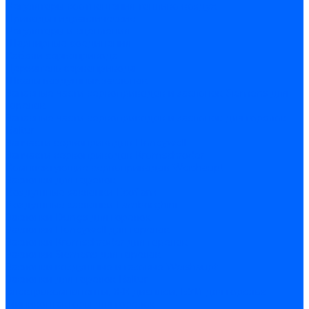
Регуляторы соотношения топливо-воздух
Приводы гидравлические
Регуляторы и сцепления
Шарнирные соединения
Кабели сервопривода
Держатель сервопривода
Шкалы воздушных заслонок
Запасные части сервоприводов и заслонок Siemens для
горелок
Запасные части сервоприводов и заслонок для горелок
Baltur
Запчасти сервоприводов Honeywell
Запчасти сервоприводов Kromschroder
Комплектующие сервоприводов Weishaupt
Заслонки для горелок
Воздушные заслонки Ecoflam
Воздушные заслонки Lamborghini
Заслонки Dungs для горелок
Заслонки Honeywell для горелок
Заслонки Kromschroder для горелок
Заслонки Siemens для горелок
Заслонки воздушные и газовые Weishaupt
Заслонки для горелок Baltur
Электрокомпоненты, ЖК дисплеи, БУИ для горелок
Миниконтакторы для горелок