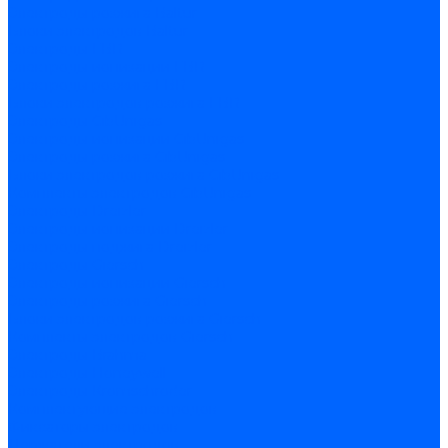
Электроды розжига Baltur
Блоки электродов Baltur
Электроды FBR
Электроды ионизации FBR
Электроды розжига FBR
Блоки электродов розжига FBR
Электроды CibUnigas
Электроды ионизации CibUnigas
Электроды розжига CibUnigas
Блоки электродов розжига CibUnigas
Комплекты электродов CibUnigas
Электроды Dreizler
Электроды ионизации Dreizler
Электроды поджига Dreizler
Электроды Giersch
Электроды ионизации Giersch
Электроды розжига Giersch
Блоки электродов розжига Giersch
Комплекты электродов Giersch
Электроды Brahma
Электроды Honeywell
Электроды Kromschroder
Комплектующие электродов
Фиксаторы электродов
Держатели электродов