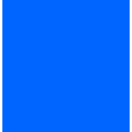
Регуляторы давления газа Baltur
Регуляторы давления газа Honeywell
Регуляторы давления газа Kromschroder
Регуляторы давления газа Siemens
Регуляторы давления газа Weishaupt
Комплектующие регуляторов давления
Запчасти регуляторов давления Dungs
Запасные части регуляторов давления Honeywell
Запчасти регуляторов давления Kromschroder
Компенсатор газовый
Пружины
Ёршики
Корпусные части, прокладки, винты и прочее
Кожухи
Кожухи Ecoflam
Кожухи FBR
Кожухи Lamborghini
Смотровые стекла
Заглушки, Винты
Заглушки, винты Weishaupt
Пластины панелей управления
Прокладки, стопортные кольца, уплотнения
Weishaupt прокладки, стопортные кольца, уплотнения
Панели управления
Трубы жаровые