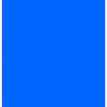
Комплектующие для реле давления
Ниппели
Кабели для реле давления
Фитинги соединительные
Держатели реле давления
Запчасти реле давления Dungs для горелок
Импульсные трубки
Запчасти реле давления Kromschroder
Запчасти реле давления Siemens для горелок
Запчасти реле давления для горелок Baltur
Форсунки
Форсунки Danfoss
Форсунки Fluidics
Форсунки для горелок Weishaupt
Форсунки для горелок Elco
Форсунки для горелок Ecoflam
Форсунки для горелок Riello
Форсунки для горелок F.B.R.
Форсунки CibUnigas
Форсунки Lamborghini
Форсунки Delavan
Форсунки Monarch
Форсунки Steinen
Форсунки для горелок Baltur
Датчики пламени