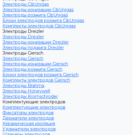
Электроды CibUnigas
Электроды ионизации CibUnigas
Электроды розжига CibUnigas
Блоки электродов розжига CibUnigas
Комплекты электродов CibUnigas
Электроды Dreizler
Электроды Dreizler
Электроды ионизации Dreizler
Электроды поджига Dreizler
Электроды Giersch
Электроды Giersch
Электроды ионизации Giersch
Электроды розжига Giersch
Блоки электродов розжига Giersch
Комплекты электродов Giersch
Электроды Brahma
Электроды Honeywell
Электроды Kromschroder
Комплектующие электродов
Комплектующие электродов
Фиксаторы электродов
Держатели электродов
Керамическая изоляция
Удлинители электродов
Штекеры электродов