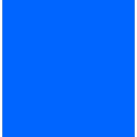
Кабели электродов Honeywell
Кабели электродов Kromschroder
Комплектующие кабелей
Запчасти кабелей розжига и ионизации Baltur
Комплектующие кабелей поджига и ионизации Weishaupt
Сервоприводы
Сервоприводы Siemens
Сервоприводы Weishaupt
Сервоприводы Elco
Сервоприводы Ecoflam
Сервоприводы Riello
Сервоприводы FBR
Сервоприводы Lamborghini
Сервоприводы Baltur
Сервоприводы CibUnigas
Сервоприводы Honeywell
Сервоприводы Dreizler
Сервоприводы Giersch
Сервоприводы Dungs
Сервоприводы Kromschroder
Сервоприводы Satronic / Honeywell
Комплектующие для сервоприводов
Вал воздушной заслонки
Пластина эластичная
Пружины сервоприводов