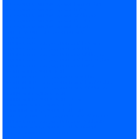
Электродвигатели для горелок Lamborghini
Электродвигатели для горелок Baltur
Электродвигатели для горелок CibUnigas
Электродвигатели для горелок Dreizler
Электродвигатели для горелок Giersch
Комплектующие электродвигателей
Конденсаторы
Конденсаторы электродвигателей Ecoflam
Конденсаторы электродвигателей FBR
Конденсаторы электродвигателей CibUnigas
Конденсаторы электродвигателей Lamborghini
Конденсаторы электродвигателей Baltur
Кабели электродвигателей
Кабели питания электродвигателей FBR
Кабели питания электродвигателей Lamborghini
Кабели питания электродвигателей CibUnigas
Фланцы электродвигателей
Фланцы электродвигателей Ecoflam
Сцепления электродвигателей
Сцепления электродвигателей FBR
Комплектующие электродвигателей Weishaupt
Конденсаторы электродвигателей Weishaupt
Сцепления электродвигателей Weishaupt
Фильры топливные и газовые
Фильтры Dungs для горелок