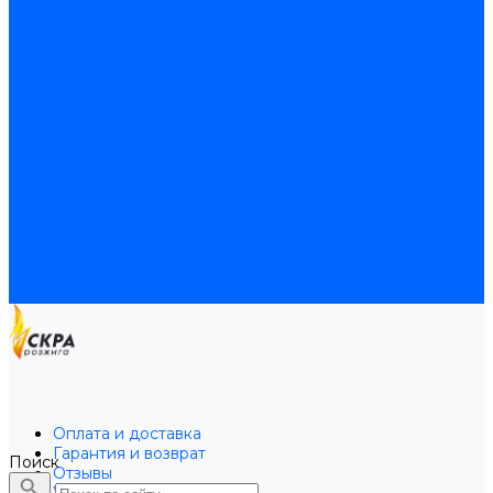
Байпасы BAXI
Кабели для котлов
Трубки соединительные для котлов
Платы электронные для котлов
Прокладки для котлов
Расширительные баки
Расширительные баки BAXI
Расширительные баки Buderus
Прочие запчасти для котлов
Запчасти Honeywell для котлов
Запчасти Resideo для котлов
Запчасти для котлов Brahma
Доставка и оплата
Гарантия и условия возврата
Контакты
Оплата и доставка
Гарантия и возврат
Поиск
Отзывы