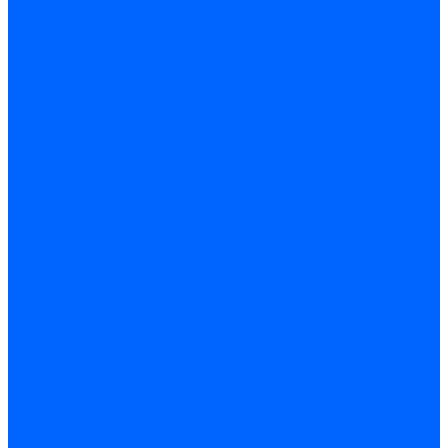
Газовые клапаны Elco
Газовые клапаны для Ecoflam
Газовые клапаны Riello
Газовые клапаны для FBR
Газовые клапаны для Lamborghini
Газовые мультиблоки Baltur
Газовые рампы Baltur
Газовые клапаны для CibUnigas
Газовые клапаны Dreizler
Газовые клапаны для Giersch
Комплектующие газовых клапанов
Фланцы для газовых клапанов
Фланцы газовых клапанов Ecoflam
Фланцы газовых клапанов FBR
Колено газовое для горелки
Запчасти газовых клапанов Dungs для горелок
Запасные части газовых клапанов Brahma
Запасные части газовых клапанов Honeywell
Запасные части газовых клапанов Kromschroder
Запчасти газовых клапанов Siemens для горелок
Запчасти газовых клапанов для горелок Baltur
Комплектующие газовых клапанов Weishaupt
Электромагнитные Топливные клапаны
Жидкотопливные э/м клапаны Brahma