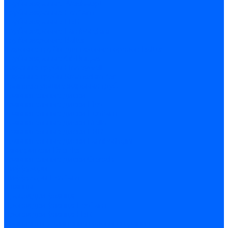
Трубы жаровые Weishaupt
Трубы жаровые Ecoflam
Трубы жаровые FBR
Трубы жаровые Lamborghini
Трубы жаровые Baltur
Жаровые трубы для газовых горелок Baltur
Трубы жаровые CibUnigas
Жаровые трубы Honeywell
Жаровые трубы Kromschroder
Комплектующие жаровых труб
Уравнительные диски
Уравнительные диски Elco
Уравнительные диски Ecoflam
Уравнительные диски Riello
Уравнительные диски FBR
Уравнительные диски Lamborhgini
Завихрители Dreizler
Уравнительные диски Giersch
Диффузоры
Диффузоры Ecoflam
Фланцы
Прокладки фланца
Прокладки фланца Ecoflam
Прокладки фланца FBR
Комплекты удлинения головы сгорания