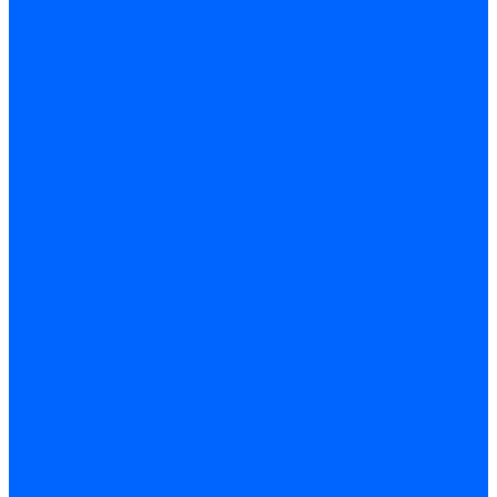
Миниконтакторы FBR
ЖК дисплеи, БУИ для горелок
ЖК дисплеи для горелок Elco
ЖК дисплеи для горелок Ecoflam
ЖК дисплеи для горелок Lamborghini
ЖК дисплеи DUNGS для горелок
Электрокомпоненты Satronic / Honeywell
Электрокомпоненты Baltur
Электрокомпоненты Brahma
Электрокомпоненты Cofi
Электрокомпоненты Dungs
Электрокомпоненты Honeywell
Переключатели потоков Honeywell
Электрокомпоненты Kromschroder
Электрокомпоненты Resideo
Электрокомпоненты Siemens
Электрокомпоненты Weishaupt
Миниконтакторы Weishaupt
ЖК дисплеи, БУИ Weishaupt
Электродвигатели
Электродвигатели для горелок Weishaupt
Электродвигатели для горелок Elco
Электродвигатели для горелок Ecoflam
Электродвигатели для горелок Riello
Электродвигатели для горелок FBR