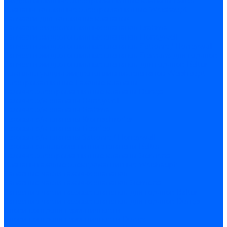
Жидкотопливные электромагнитные клапаны Baltur
Клапаны топливные электромагнитные Weishaupt
Запчасти для топливных клапанов
Запчасти жидкотопливных клапанов Brahma
Запчасти жидкотопливных клапанов Honeywell
Запчасти жидкотопливных клапанов Satronic / Honeywell
Запчасти жидкотопливных клапанов Siemens для горелок
Запчасти жидкотопливных клапанов для горелок Baltur
Комплектующие жидкотопливных клапанов Weishaupt
Электромагнитные Газовые клапаны
Газовые электромагнитные клапаны Dungs
Газовые э/м клапаны Honeywell
Газовые э/м клапаны Brahma
Газовые э/м клапаны Kromschroder
Газовые э/м клапаны Resideo
Газовые э/м клапаны Satronic / Honeywell
Газовые электромагнитные клапаны Baltur
Газовые электромагнитные клапаны Siemens
Клапаны газовые электромагнитные Weishaupt
Запасные части газовых клапанов
Запасные части газовых клапанов Siemens
Запасные части газовых клапанов для горелок Baltur
Запасные части газовых клапанов для горелок Dungs
Блоки контроля герметичности
Блоки контроля герметичности Dungs