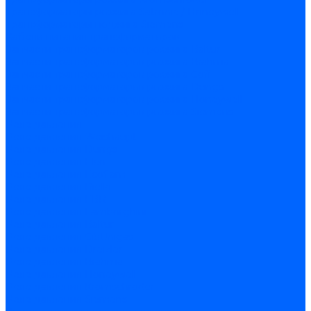
Трансформаторы розжига Satronic / Honeywell
Трансформаторы поджига Siemens
Кабели питания трансформаторов
Запчасти трансформаторов розжига Baltur
Запчасти трансформаторов розжига Brahma
Запчасти трансформаторов розжига Cofi
Запчасти трансформаторов розжига Dungs
Запчасти трансформаторов розжига Honeywell
Запчасти трансформаторов розжига Siemens
Реле давления
Реле давления Weishaupt
Реле давления Dungs
Реле давления Elco
Реле давления Ecoflam
Реле давления Riello
Реле давления FBR
Реле давления Lamborghini
Реле давления Baltur
Реле давления CibUnigas
Реле давления Dreizler
Реле давления Brahma
Реле давления Honeywell
Реле давления Kromschroder
Реле давления Siemens