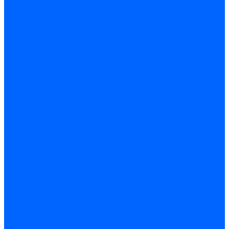
Доставка и оплата
Гарантия и условия возврата
Контакты
...
Каталог товаров
Запчасти для горелок
Блоки управления
Топочные автоматы Siemens
Менеджеры горения Weishaupt
Блоки управления Elco
Блоки управления Ecoflam
Блоки управления Riello
Блоки управления FBR
Топочные автоматы Honeywell
Блоки управления Lamborghini
Блоки управления Baltur
Блоки управления CibUnigas