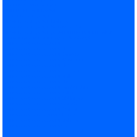
Керамическая изоляция
Удлинители электродов
Штекеры электродов
Запчасти электродов Brahma
Запчасти электродов Kromschroder
Запчасти электродов розжига и ионизации Baltur
Комплектующие электродов Weishaupt
Трансформаторы розжига
Трансформаторы розжига FIDA
Трансформаторы розжига Danfoss
Трансформаторы розжига Weishaupt
Трансформаторы розжига Elco
Трансформаторы розжига Ecoflam
Трансформаторы розжига Riello
Трансформаторы розжига FBR
Трансформаторы розжига Lamborghini
Трансформаторы розжига Baltur
Трансформаторы розжига CibUnigas
Трансформаторы розжига Giersch
Трансформаторы розжига Dreizler
Трансформаторы поджига Dungs
Трансформаторы розжига Brahma
Трансформаторы розжига Cofi
Трансформаторы розжига Honeywell
Трансформаторы розжига Kromschroder