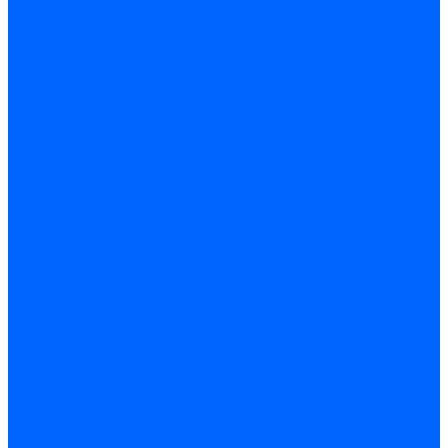
Фильтры для горелок Baltur
Запчасти фильтров Baltur
Комплектующие для фильров
Фильтрующие элементы
Запчасти фильтров Kromschroder
Запчасти фильтров для горелок Baltur
Принадлежности Dungs для горелок
Фильтры Honeywell для горелок
Фильтры Kromschroder для горелок
Вентиляторы
Вентиляторы для горелок Ecoflam
Вентиляторы для горелок FBR
Вентиляторы для горелок Lamborghini
Вентиляторы для горелок Baltur
Вентиляторы для горелок CibUnigas
Вентиляторы для горелок Giersch
Крыльчатки вентиляторов Weishaupt
Корпус вентилятора и воздухозаборный короб
Направляющие всасываемого воздуха
Звукоизоляции
Газовые клапаны, мультиблоки и рампы
Газовые мультиблоки Dungs
Газовые рампы Dungs
Газовые клапаны для Weishaupt
Рампы газовые Weishaupt