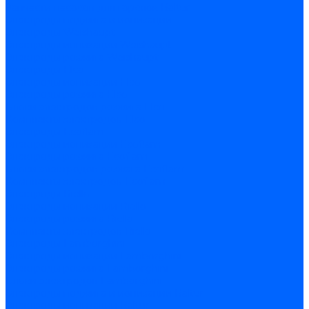
Запчасти насосов для горелок Baltur
Электроды поджига и ионизации
Электроды Weishaupt
Электроды ионизации Weishaupt
Электроды розжига Weishaupt
Электроды Elco
Электроды ионизации Elco
Электроды розжига Elco
Блоки электродов розжига Elco
Комплекты электродов Elco
Электроды Ecoflam
Электроды ионизации Ecoflam
Электроды розжига Ecoflam
Блоки электродов розжага Ecoflam
Комплекты электродов Ecoflam
Электроды Riello
Электроды ионизации Riello
Электроды розжига Riello
Комплекты электродов Riello
Электроды Lamborghini
Электроды ионизации Lamborghini
Электроды розжига Lamborghini
Блоки электродов Lamborghini
Электроды поджига и ионизации Baltur
Электроды ионизации Baltur