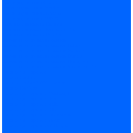
Блоки управления Giersch
Блоки управления Dreizler
Блоки управления Siemens
Блоки управления DUNGS
Топочные автоматы Brahma
Топочные автоматы Kromschroder
Топочные автоматы Resideo
Запчасти топочных автоматов
Запчасти топочных автоматов Baltur
Запчасти топочных автоматов Brahma
Запчасти топочных автоматов Dungs
Запчасти топочных автоматов Honeywell
Запчасти топочных автоматов Kromschroder
Насосы для горелок
Насосы Suntec
Насосы Suntec 21600 Longvic
Насосы Danfoss
Насосы для горелок Weishaupt
Насосы для горелок Elco
Насосы для горелок Riello
Насосы для горелок FBR
Насосы для горелок Lamborghini
Насосы для горелок Baltur
Насосы для горелок CibUnigas
Запчасти для насосов