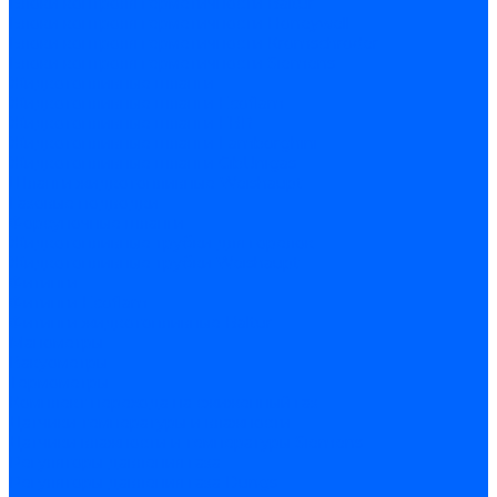
Блоки контроля герметичности Baltur
Блоки контроля герметичности Honeywell
Блоки контроля герметичности Kromschroder
Блоки контроля герметичности Siemens
Жидкотопливные шланги
Жидкотопливные шланги Ecoflam
Жидкотопливные шланги FBR
Жидкотопливные шланги Lamborghini
Жидкотопливные шланги CibUnigas
Шланги жидкотопливные Weishaupt
Газовые подводки
Форсуночные шланги
Жидкотопливные трубки для горелок
Жидкотопливные трубки Weishaupt
Фитинги
Фитинги Ecoflam
Фитинги жидкотопливные Baltur
Манометры
Вакуометры
Термометры
Комплект перехода на сжиженный газ
Датчики температуры и влажности
Датчики влажности и температуры Siemens
Регуляторы давления газа
Регуляторы давления газа Dungs