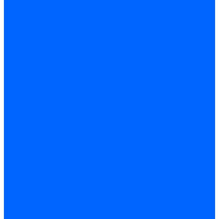
Регуляторы соотношения топливо-воздух
Приводы гидравлические
Регуляторы и сцепления
Шарнирные соединения
Кабели сервопривода
Держатель сервопривода
Шкалы воздушных заслонок
Запасные части сервоприводов и заслонок Siemens для
горелок
Запасные части сервоприводов и заслонок для горелок
Baltur
Запчасти сервоприводов Honeywell
Запчасти сервоприводов Kromschroder
Комплектующие сервоприводов Weishaupt
Заслонки для горелок
Воздушные заслонки Ecoflam
Воздушные заслонки Lamborghini
Заслонки Dungs для горелок
Заслонки Honeywell для горелок
Заслонки Kromschroder для горелок
Заслонки Siemens для горелок
Заслонки воздушные и газовые Weishaupt
Заслонки для горелок Baltur
Электрокомпоненты, ЖК дисплеи, БУИ для горелок
Миниконтакторы для горелок