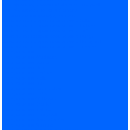
Трансформаторы розжига Satronic / Honeywell
Трансформаторы поджига Siemens
Кабели питания трансформаторов
Запчасти трансформаторов розжига Baltur
Запчасти трансформаторов розжига Brahma
Запчасти трансформаторов розжига Cofi
Запчасти трансформаторов розжига Dungs
Запчасти трансформаторов розжига Honeywell
Запчасти трансформаторов розжига Siemens
Реле давления
Реле давления Weishaupt
Реле давления Dungs
Реле давления Elco
Реле давления Ecoflam
Реле давления Riello
Реле давления FBR
Реле давления Lamborghini
Реле давления Baltur
Реле давления CibUnigas
Реле давления Dreizler
Реле давления Brahma
Реле давления Honeywell
Реле давления Kromschroder
Реле давления Siemens