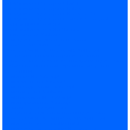
Принадлежности для горелок Baltur
Принадлежности для горелок Delavan
Принадлежности для горелок Kromschroder
Принадлежности для горелок Satronic / Honeywell
Промышленная автоматика
Промышленная автоматика Siemens
Прочие запчасти Weishaupt
Горелки для котлов дизельные и газовые
Газовые горелки для котлов
Одноступенчатые газовые горелки для котлов
Двухступенчатые газовые горелки для котлов
Газовые горелки с механической модуляцией для котлов
Weishaupt горелки: газовые, дизельные, мазутные и
двухтопливные
Горелки газовые Weishaupt
Горелки дизельные Weishaupt
Горелки газодизельные Weishaupt
Горелки мазутные Weishaupt
Горелки газомазутные Weishaupt
Горелки керосиновые Weishaupt
Дизельные горелки для котлов
Двухступенчатые дизельные горелки для котлов
Одноступенчатые дизельные горелки для котлов
Горелки для котлов отопления Baltur
Горелки для котлов отопления Kromschroder