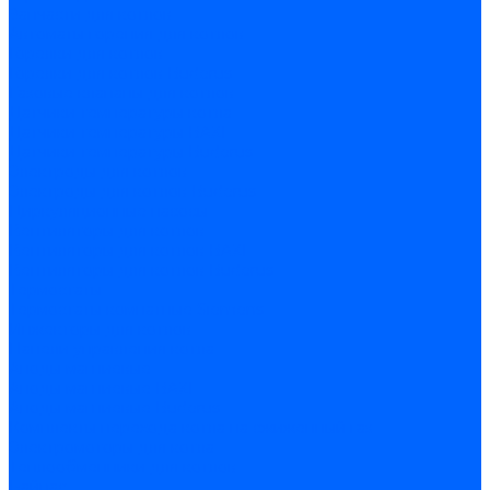
Запчасти для котлов
Автоматы горения для котлов
Горелки для котлов
Горелки для котлов Buderus
Газовые клапаны для котлов
Датчики температуры котла
Датчики температуры BAXI
Датчики температуры Buderus
Электроды для котлов
Электроды для котлов Buderus
Циркуляционные насосы
Вентиляторы для котлов
Вентиляторы для котлов BAXI
Вентиляторы для котлов Buderus
Термостаты
Термостаты комнатные Siemens
Инжекторы для котлов
Панели управления котла
Аноды магниевые
Аноды магниевые BAXI
Аноды магниевые Buderus
Комплекты перехода котла на сжиженный газ
Электромоторы для котла
Теплообменники для котлов
Байпас