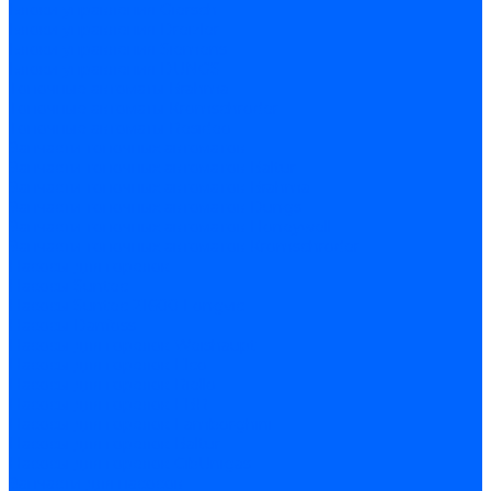
Блоки управления Giersch
Блоки управления Dreizler
Блоки управления Siemens
Блоки управления DUNGS
Топочные автоматы Brahma
Топочные автоматы Kromschroder
Топочные автоматы Resideo
Запчасти топочных автоматов
Запчасти топочных автоматов Baltur
Запчасти топочных автоматов Brahma
Запчасти топочных автоматов Dungs
Запчасти топочных автоматов Honeywell
Запчасти топочных автоматов Kromschroder
Насосы для горелок
Насосы Suntec
Насосы Suntec 21600 Longvic
Насосы Danfoss
Насосы для горелок Weishaupt
Насосы для горелок Elco
Насосы для горелок Riello
Насосы для горелок FBR
Насосы для горелок Lamborghini
Насосы для горелок Baltur
Насосы для горелок CibUnigas
Запчасти для насосов