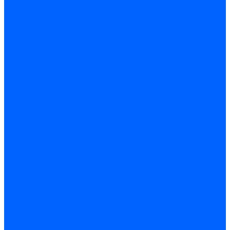
Газовые клапаны Elco
Газовые клапаны для Ecoflam
Газовые клапаны Riello
Газовые клапаны для FBR
Газовые клапаны для Lamborghini
Газовые мультиблоки Baltur
Газовые рампы Baltur
Газовые клапаны для CibUnigas
Газовые клапаны Dreizler
Газовые клапаны для Giersch
Комплектующие газовых клапанов
Фланцы для газовых клапанов
Фланцы газовых клапанов Ecoflam
Фланцы газовых клапанов FBR
Колено газовое для горелки
Запчасти газовых клапанов Dungs для горелок
Запасные части газовых клапанов Brahma
Запасные части газовых клапанов Honeywell
Запасные части газовых клапанов Kromschroder
Запчасти газовых клапанов Siemens для горелок
Запчасти газовых клапанов для горелок Baltur
Комплектующие газовых клапанов Weishaupt
Электромагнитные Топливные клапаны
Жидкотопливные э/м клапаны Brahma