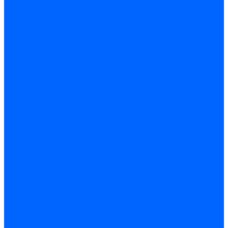
Фильтры для горелок Baltur
Запчасти фильтров Baltur
Комплектующие для фильров
Фильтрующие элементы
Запчасти фильтров Kromschroder
Запчасти фильтров для горелок Baltur
Принадлежности Dungs для горелок
Фильтры Honeywell для горелок
Фильтры Kromschroder для горелок
Вентиляторы
Вентиляторы для горелок Ecoflam
Вентиляторы для горелок FBR
Вентиляторы для горелок Lamborghini
Вентиляторы для горелок Baltur
Вентиляторы для горелок CibUnigas
Вентиляторы для горелок Giersch
Крыльчатки вентиляторов Weishaupt
Корпус вентилятора и воздухозаборный короб
Направляющие всасываемого воздуха
Звукоизоляции
Газовые клапаны, мультиблоки и рампы
Газовые мультиблоки Dungs
Газовые рампы Dungs
Газовые клапаны для Weishaupt
Рампы газовые Weishaupt