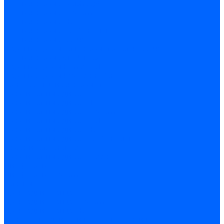
Трубы жаровые Weishaupt
Трубы жаровые Ecoflam
Трубы жаровые FBR
Трубы жаровые Lamborghini
Трубы жаровые Baltur
Жаровые трубы для газовых горелок Baltur
Трубы жаровые CibUnigas
Жаровые трубы Honeywell
Жаровые трубы Kromschroder
Комплектующие жаровых труб
Уравнительные диски
Уравнительные диски Elco
Уравнительные диски Ecoflam
Уравнительные диски Riello
Уравнительные диски FBR
Уравнительные диски Lamborhgini
Завихрители Dreizler
Уравнительные диски Giersch
Диффузоры
Диффузоры Ecoflam
Фланцы
Прокладки фланца
Прокладки фланца Ecoflam
Прокладки фланца FBR
Комплекты удлинения головы сгорания