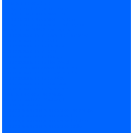
Миниконтакторы FBR
ЖК дисплеи, БУИ для горелок
ЖК дисплеи для горелок Elco
ЖК дисплеи для горелок Ecoflam
ЖК дисплеи для горелок Lamborghini
ЖК дисплеи DUNGS для горелок
Электрокомпоненты Satronic / Honeywell
Электрокомпоненты Baltur
Электрокомпоненты Brahma
Электрокомпоненты Cofi
Электрокомпоненты Dungs
Электрокомпоненты Honeywell
Переключатели потоков Honeywell
Электрокомпоненты Kromschroder
Электрокомпоненты Resideo
Электрокомпоненты Siemens
Электрокомпоненты Weishaupt
Миниконтакторы Weishaupt
ЖК дисплеи, БУИ Weishaupt
Электродвигатели
Электродвигатели для горелок Weishaupt
Электродвигатели для горелок Elco
Электродвигатели для горелок Ecoflam
Электродвигатели для горелок Riello
Электродвигатели для горелок FBR