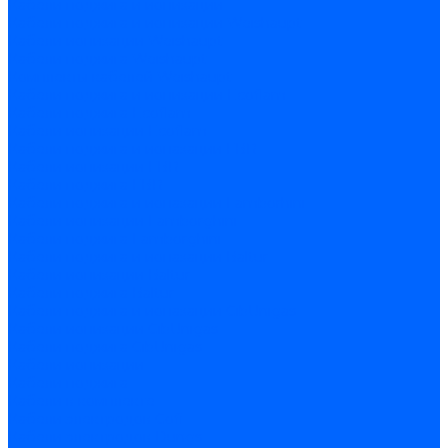
Кабели поджига и ионизации
Кабели поджига и ионизации Weishaupt
Кабели ионизации Weishaupt
Кабели поджига Weishaupt
Комплекты кабелей Weishaupt
Кабели поджига и ионизации Ecoflam
Кабели поджига Ecoflam
Кабели ионизации Ecoflam
Кабели поджига и ионазации FBR
Кабели ионизации FBR
Кабели поджига FBR
Кабели поджига и ионазации Lamborhini
Кабели ионизации Lamborghini
Кабели поджига Lamborghini
Кабели поджига и ионазации Baltur
Кабели ионизации Baltur
Кабели поджига Baltur
Кабели поджига и ионазации CibUnigas
Кабели ионизации CibUnigas
Кабели поджига CibUnigas
Кабели ионизации
Кабели поджига
Кабели в комплекте
Кабели электродов Cofi
Кабели электродов Dungs