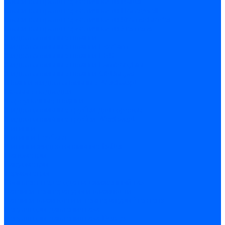
Блоки контроля герметичности Baltur
Блоки контроля герметичности Honeywell
Блоки контроля герметичности Kromschroder
Блоки контроля герметичности Siemens
Жидкотопливные шланги
Жидкотопливные шланги Ecoflam
Жидкотопливные шланги FBR
Жидкотопливные шланги Lamborghini
Жидкотопливные шланги CibUnigas
Шланги жидкотопливные Weishaupt
Газовые подводки
Форсуночные шланги
Жидкотопливные трубки для горелок
Жидкотопливные трубки Weishaupt
Фитинги
Фитинги Ecoflam
Фитинги жидкотопливные Baltur
Манометры
Вакуометры
Термометры
Комплект перехода на сжиженный газ
Датчики температуры и влажности
Датчики влажности и температуры Siemens
Регуляторы давления газа
Регуляторы давления газа Dungs