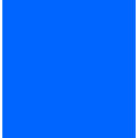
Запчасти жаровых труб Honeywell для горелок
Запчасти жаровых труб Kromschroder
Запчасти жаровых труб для горелок Baltur
Уравнительные диски Baltur
Компоненты газовой трубы Baltur
Компоненты жидкотопливной трубы Baltur
Комплектующие жаровых труб Weishaupt
Уравнительные диски Weishaupt
Компоненты газовой трубы Weishaupt
Компоненты жидкотопливной трубы Weishaupt
Уплотнения головы сгорания Weishaupt
Комплектующие к запорной арматуре
Затворы Siemens
Комплектующие к запорной арматуре Baltur
Комплектующие к запорной арматуре Siemens
Прочие запчасти для горелки
Компоненты жидкотопливной трубы Delavan
Компоненты жидкотопливной трубы Honeywell
Контрольно-измерительные приборы
Датчики давления Dungs
Датчики давления Siemens
Краны и клапаны Kromschroder
Принадлежности Brahma для горелок
Принадлежности Honeywell для горелок
Принадлежности Siemens для горелок