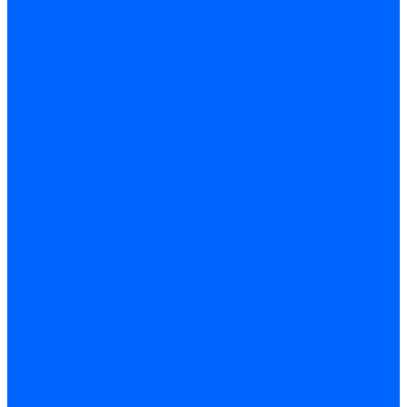
Кабели электродов Honeywell
Кабели электродов Kromschroder
Комплектующие кабелей
Запчасти кабелей розжига и ионизации Baltur
Комплектующие кабелей поджига и ионизации Weishaupt
Сервоприводы
Сервоприводы Siemens
Сервоприводы Weishaupt
Сервоприводы Elco
Сервоприводы Ecoflam
Сервоприводы Riello
Сервоприводы FBR
Сервоприводы Lamborghini
Сервоприводы Baltur
Сервоприводы CibUnigas
Сервоприводы Honeywell
Сервоприводы Dreizler
Сервоприводы Giersch
Сервоприводы Dungs
Сервоприводы Kromschroder
Сервоприводы Satronic / Honeywell
Комплектующие для сервоприводов
Вал воздушной заслонки
Пластина эластичная
Пружины сервоприводов