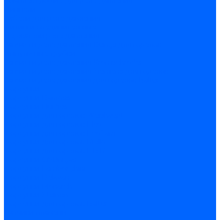
Комплектующие для реле давления
Ниппели
Кабели для реле давления
Фитинги соединительные
Держатели реле давления
Запчасти реле давления Dungs для горелок
Импульсные трубки
Запчасти реле давления Kromschroder
Запчасти реле давления Siemens для горелок
Запчасти реле давления для горелок Baltur
Форсунки
Форсунки Danfoss
Форсунки Fluidics
Форсунки для горелок Weishaupt
Форсунки для горелок Elco
Форсунки для горелок Ecoflam
Форсунки для горелок Riello
Форсунки для горелок F.B.R.
Форсунки CibUnigas
Форсунки Lamborghini
Форсунки Delavan
Форсунки Monarch
Форсунки Steinen
Форсунки для горелок Baltur
Датчики пламени