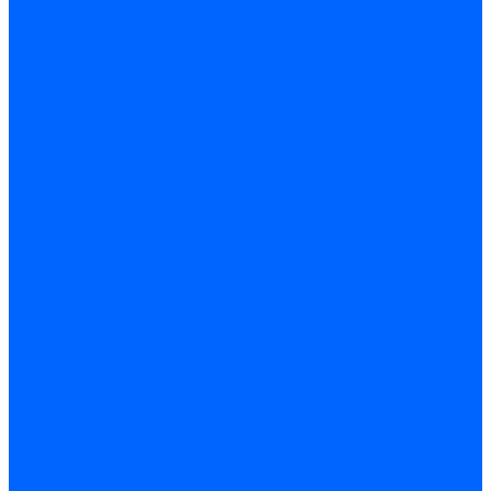
Электродвигатели для горелок Lamborghini
Электродвигатели для горелок Baltur
Электродвигатели для горелок CibUnigas
Электродвигатели для горелок Dreizler
Электродвигатели для горелок Giersch
Комплектующие электродвигателей
Конденсаторы
Конденсаторы электродвигателей Ecoflam
Конденсаторы электродвигателей FBR
Конденсаторы электродвигателей CibUnigas
Конденсаторы электродвигателей Lamborghini
Конденсаторы электродвигателей Baltur
Кабели электродвигателей
Кабели питания электродвигателей FBR
Кабели питания электродвигателей Lamborghini
Кабели питания электродвигателей CibUnigas
Фланцы электродвигателей
Фланцы электродвигателей Ecoflam
Сцепления электродвигателей
Сцепления электродвигателей FBR
Комплектующие электродвигателей Weishaupt
Конденсаторы электродвигателей Weishaupt
Сцепления электродвигателей Weishaupt
Фильры топливные и газовые
Фильтры Dungs для горелок