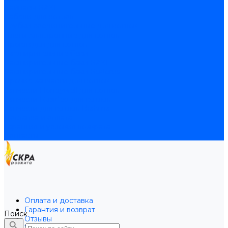
Байпасы BAXI
Кабели для котлов
Трубки соединительные для котлов
Платы электронные для котлов
Прокладки для котлов
Расширительные баки
Расширительные баки BAXI
Расширительные баки Buderus
Прочие запчасти для котлов
Запчасти Honeywell для котлов
Запчасти Resideo для котлов
Запчасти для котлов Brahma
Доставка и оплата
Гарантия и условия возврата
Контакты
Оплата и доставка
Гарантия и возврат
Поиск
Отзывы