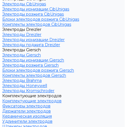
Электроды CibUnigas
Электроды ионизации CibUnigas
Электроды розжига CibUnigas
Блоки электродов розжига CibUnigas
Комплекты электродов CibUnigas
Электроды Dreizler
Электроды Dreizler
Электроды ионизации Dreizler
Электроды поджига Dreizler
Электроды Giersch
Электроды Giersch
Электроды ионизации Giersch
Электроды розжига Giersch
Блоки электродов розжига Giersch
Комплекты электродов Giersch
Электроды Brahma
Электроды Honeywell
Электроды Kromschroder
Комплектующие электродов
Комплектующие электродов
Фиксаторы электродов
Держатели электродов
Керамическая изоляция
Удлинители электродов
Штекеры электродов