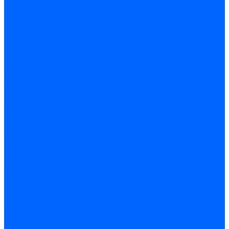
Жидкотопливные электромагнитные клапаны Baltur
Клапаны топливные электромагнитные Weishaupt
Запчасти для топливных клапанов
Запчасти жидкотопливных клапанов Brahma
Запчасти жидкотопливных клапанов Honeywell
Запчасти жидкотопливных клапанов Satronic / Honeywell
Запчасти жидкотопливных клапанов Siemens для горелок
Запчасти жидкотопливных клапанов для горелок Baltur
Комплектующие жидкотопливных клапанов Weishaupt
Электромагнитные Газовые клапаны
Газовые электромагнитные клапаны Dungs
Газовые э/м клапаны Honeywell
Газовые э/м клапаны Brahma
Газовые э/м клапаны Kromschroder
Газовые э/м клапаны Resideo
Газовые э/м клапаны Satronic / Honeywell
Газовые электромагнитные клапаны Baltur
Газовые электромагнитные клапаны Siemens
Клапаны газовые электромагнитные Weishaupt
Запасные части газовых клапанов
Запасные части газовых клапанов Siemens
Запасные части газовых клапанов для горелок Baltur
Запасные части газовых клапанов для горелок Dungs
Блоки контроля герметичности
Блоки контроля герметичности Dungs