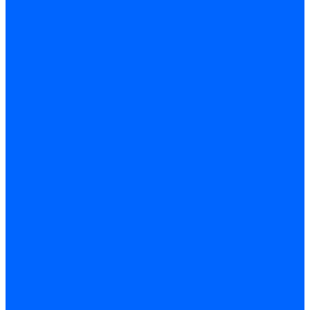
Керамическая изоляция
Удлинители электродов
Штекеры электродов
Запчасти электродов Brahma
Запчасти электродов Kromschroder
Запчасти электродов розжига и ионизации Baltur
Комплектующие электродов Weishaupt
Трансформаторы розжига
Трансформаторы розжига FIDA
Трансформаторы розжига Danfoss
Трансформаторы розжига Weishaupt
Трансформаторы розжига Elco
Трансформаторы розжига Ecoflam
Трансформаторы розжига Riello
Трансформаторы розжига FBR
Трансформаторы розжига Lamborghini
Трансформаторы розжига Baltur
Трансформаторы розжига CibUnigas
Трансформаторы розжига Giersch
Трансформаторы розжига Dreizler
Трансформаторы поджига Dungs
Трансформаторы розжига Brahma
Трансформаторы розжига Cofi
Трансформаторы розжига Honeywell
Трансформаторы розжига Kromschroder