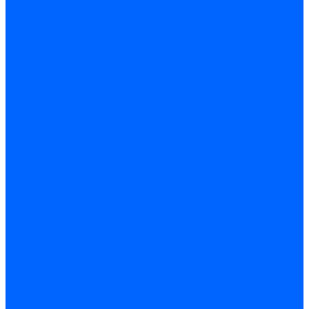
Датчики пламени Siemens
Датчики пламени Ecoflam
Датчики пламени FBR
Датчики пламени Lamborghini
Датчики пламени Baltur
Датчики пламени CibUnigas
Датчики пламени Satronic / Honeywell
Датчики пламени Giersch
Датчики пламени Brahma
Датчики пламени Dungs
Датчики пламени Honeywell
Датчики пламени Kromschroder
Датчики пламени Resideo
Датчики пламени Weishaupt
Комплектующие Датчиков пламени
Запчасти датчиков пламени Siemens для горелок
Кабели дитчиков пламени
Фиксаторы
Запасные части датчиков пламени Satronic / Honeywell
Запасные части датчиков пламени Brahma
Запасные части датчиков пламени Honeywell
Запасные части датчиков пламени Kromschroder
Запасные части датчиков пламени Resideo
Запасные части датчиков пламени для горелок Baltur
Комплектующие датчиков пламени Weishaupt