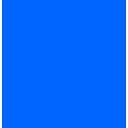
Электроды розжига Baltur
Блоки электродов Baltur
Электроды FBR
Электроды ионизации FBR
Электроды розжига FBR
Блоки электродов розжига FBR
Электроды CibUnigas
Электроды ионизации CibUnigas
Электроды розжига CibUnigas
Блоки электродов розжига CibUnigas
Комплекты электродов CibUnigas
Электроды Dreizler
Электроды ионизации Dreizler
Электроды поджига Dreizler
Электроды Giersch
Электроды ионизации Giersch
Электроды розжига Giersch
Блоки электродов розжига Giersch
Комплекты электродов Giersch
Электроды Brahma
Электроды Honeywell
Электроды Kromschroder
Комплектующие электродов
Фиксаторы электродов
Держатели электродов