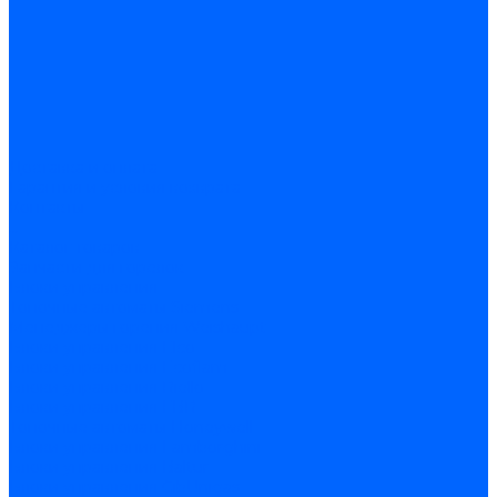
Доставка и оплата
Гарантия и условия возврата
Контакты
...
Каталог товаров
Запчасти для горелок
Блоки управления
Топочные автоматы Siemens
Менеджеры горения Weishaupt
Блоки управления Elco
Блоки управления Ecoflam
Блоки управления Riello
Блоки управления FBR
Топочные автоматы Honeywell
Блоки управления Lamborghini
Блоки управления Baltur
Блоки управления CibUnigas