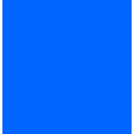
Запчасти насосов для горелок Baltur
Электроды поджига и ионизации
Электроды Weishaupt
Электроды ионизации Weishaupt
Электроды розжига Weishaupt
Электроды Elco
Электроды ионизации Elco
Электроды розжига Elco
Блоки электродов розжига Elco
Комплекты электродов Elco
Электроды Ecoflam
Электроды ионизации Ecoflam
Электроды розжига Ecoflam
Блоки электродов розжага Ecoflam
Комплекты электродов Ecoflam
Электроды Riello
Электроды ионизации Riello
Электроды розжига Riello
Комплекты электродов Riello
Электроды Lamborghini
Электроды ионизации Lamborghini
Электроды розжига Lamborghini
Блоки электродов Lamborghini
Электроды поджига и ионизации Baltur
Электроды ионизации Baltur