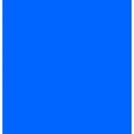
Регуляторы давления газа Baltur
Регуляторы давления газа Honeywell
Регуляторы давления газа Kromschroder
Регуляторы давления газа Siemens
Регуляторы давления газа Weishaupt
Комплектующие регуляторов давления
Запчасти регуляторов давления Dungs
Запасные части регуляторов давления Honeywell
Запчасти регуляторов давления Kromschroder
Компенсатор газовый
Пружины
Ёршики
Корпусные части, прокладки, винты и прочее
Кожухи
Кожухи Ecoflam
Кожухи FBR
Кожухи Lamborghini
Смотровые стекла
Заглушки, Винты
Заглушки, винты Weishaupt
Пластины панелей управления
Прокладки, стопортные кольца, уплотнения
Weishaupt прокладки, стопортные кольца, уплотнения
Панели управления
Трубы жаровые