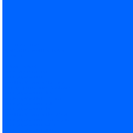
Доставка и оплата
Гарантия и условия возврата
Контакты
...
Каталог товаров
Запчасти для горелок
Блоки управления
Топочные автоматы Siemens
Менеджеры горения Weishaupt
Блоки управления Elco
Блоки управления Ecoflam
Блоки управления Riello
Блоки управления FBR
Топочные автоматы Honeywell
Блоки управления Lamborghini
Блоки управления Baltur
Блоки управления CibUnigas