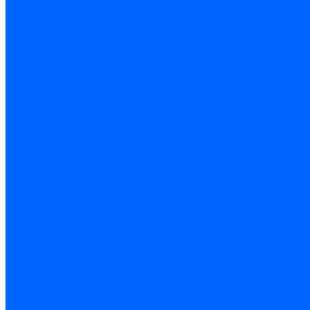
Электроды розжига Baltur
Блоки электродов Baltur
Электроды FBR
Электроды ионизации FBR
Электроды розжига FBR
Блоки электродов розжига FBR
Электроды CibUnigas
Электроды ионизации CibUnigas
Электроды розжига CibUnigas
Блоки электродов розжига CibUnigas
Комплекты электродов CibUnigas
Электроды Dreizler
Электроды ионизации Dreizler
Электроды поджига Dreizler
Электроды Giersch
Электроды ионизации Giersch
Электроды розжига Giersch
Блоки электродов розжига Giersch
Комплекты электродов Giersch
Электроды Brahma
Электроды Honeywell
Электроды Kromschroder
Комплектующие электродов
Фиксаторы электродов
Держатели электродов