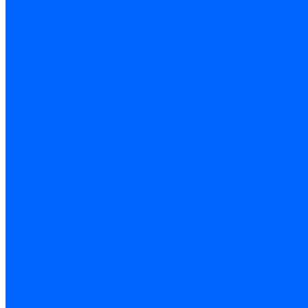
Блоки управления Giersch
Блоки управления Dreizler
Блоки управления Siemens
Блоки управления DUNGS
Топочные автоматы Brahma
Топочные автоматы Kromschroder
Топочные автоматы Resideo
Запчасти топочных автоматов
Запчасти топочных автоматов Baltur
Запчасти топочных автоматов Brahma
Запчасти топочных автоматов Dungs
Запчасти топочных автоматов Honeywell
Запчасти топочных автоматов Kromschroder
Насосы для горелок
Насосы Suntec
Насосы Suntec 21600 Longvic
Насосы Danfoss
Насосы для горелок Weishaupt
Насосы для горелок Elco
Насосы для горелок Riello
Насосы для горелок FBR
Насосы для горелок Lamborghini
Насосы для горелок Baltur
Насосы для горелок CibUnigas
Запчасти для насосов