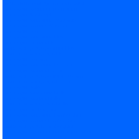
Запчасти насосов для горелок Baltur
Электроды поджига и ионизации
Электроды Weishaupt
Электроды ионизации Weishaupt
Электроды розжига Weishaupt
Электроды Elco
Электроды ионизации Elco
Электроды розжига Elco
Блоки электродов розжига Elco
Комплекты электродов Elco
Электроды Ecoflam
Электроды ионизации Ecoflam
Электроды розжига Ecoflam
Блоки электродов розжага Ecoflam
Комплекты электродов Ecoflam
Электроды Riello
Электроды ионизации Riello
Электроды розжига Riello
Комплекты электродов Riello
Электроды Lamborghini
Электроды ионизации Lamborghini
Электроды розжига Lamborghini
Блоки электродов Lamborghini
Электроды поджига и ионизации Baltur
Электроды ионизации Baltur