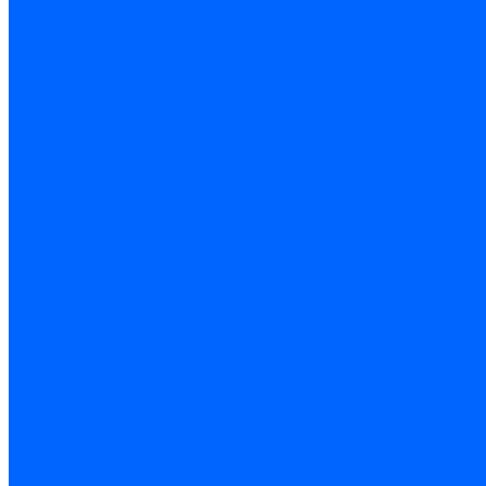
Керамическая изоляция
Удлинители электродов
Штекеры электродов
Запчасти электродов Brahma
Запчасти электродов Kromschroder
Запчасти электродов розжига и ионизации Baltur
Комплектующие электродов Weishaupt
Трансформаторы розжига
Трансформаторы розжига FIDA
Трансформаторы розжига Danfoss
Трансформаторы розжига Weishaupt
Трансформаторы розжига Elco
Трансформаторы розжига Ecoflam
Трансформаторы розжига Riello
Трансформаторы розжига FBR
Трансформаторы розжига Lamborghini
Трансформаторы розжига Baltur
Трансформаторы розжига CibUnigas
Трансформаторы розжига Giersch
Трансформаторы розжига Dreizler
Трансформаторы поджига Dungs
Трансформаторы розжига Brahma
Трансформаторы розжига Cofi
Трансформаторы розжига Honeywell
Трансформаторы розжига Kromschroder