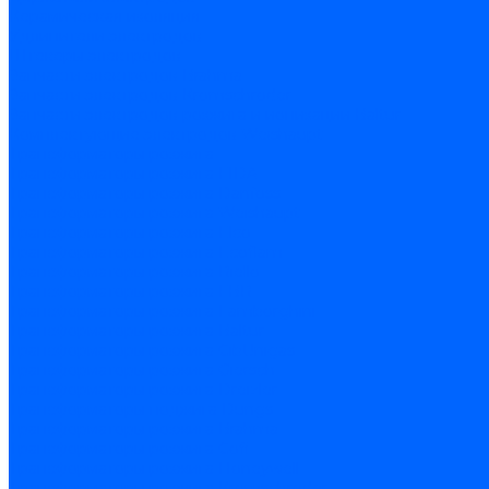
Керамическая изоляция
Удлинители электродов
Штекеры электродов
Запчасти электродов Brahma
Запчасти электродов Kromschroder
Запчасти электродов розжига и ионизации Baltur
Комплектующие электродов Weishaupt
Трансформаторы розжига
Трансформаторы розжига FIDA
Трансформаторы розжига Danfoss
Трансформаторы розжига Weishaupt
Трансформаторы розжига Elco
Трансформаторы розжига Ecoflam
Трансформаторы розжига Riello
Трансформаторы розжига FBR
Трансформаторы розжига Lamborghini
Трансформаторы розжига Baltur
Трансформаторы розжига CibUnigas
Трансформаторы розжига Giersch
Трансформаторы розжига Dreizler
Трансформаторы поджига Dungs
Трансформаторы розжига Brahma
Трансформаторы розжига Cofi
Трансформаторы розжига Honeywell
Трансформаторы розжига Kromschroder