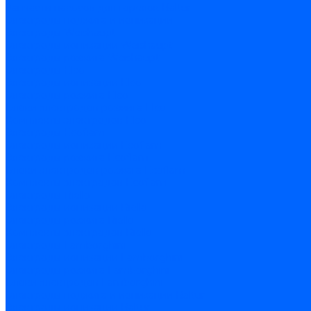
Запчасти насосов для горелок Baltur
Электроды поджига и ионизации
Электроды Weishaupt
Электроды ионизации Weishaupt
Электроды розжига Weishaupt
Электроды Elco
Электроды ионизации Elco
Электроды розжига Elco
Блоки электродов розжига Elco
Комплекты электродов Elco
Электроды Ecoflam
Электроды ионизации Ecoflam
Электроды розжига Ecoflam
Блоки электродов розжага Ecoflam
Комплекты электродов Ecoflam
Электроды Riello
Электроды ионизации Riello
Электроды розжига Riello
Комплекты электродов Riello
Электроды Lamborghini
Электроды ионизации Lamborghini
Электроды розжига Lamborghini
Блоки электродов Lamborghini
Электроды поджига и ионизации Baltur
Электроды ионизации Baltur