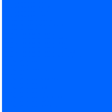
Блоки управления Giersch
Блоки управления Dreizler
Блоки управления Siemens
Блоки управления DUNGS
Топочные автоматы Brahma
Топочные автоматы Kromschroder
Топочные автоматы Resideo
Запчасти топочных автоматов
Запчасти топочных автоматов Baltur
Запчасти топочных автоматов Brahma
Запчасти топочных автоматов Dungs
Запчасти топочных автоматов Honeywell
Запчасти топочных автоматов Kromschroder
Насосы для горелок
Насосы Suntec
Насосы Suntec 21600 Longvic
Насосы Danfoss
Насосы для горелок Weishaupt
Насосы для горелок Elco
Насосы для горелок Riello
Насосы для горелок FBR
Насосы для горелок Lamborghini
Насосы для горелок Baltur
Насосы для горелок CibUnigas
Запчасти для насосов