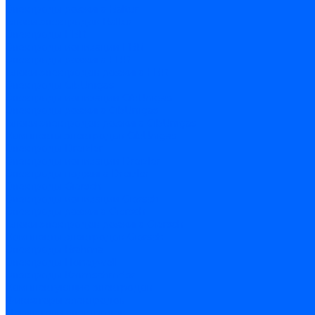
Электроды розжига Baltur
Блоки электродов Baltur
Электроды FBR
Электроды ионизации FBR
Электроды розжига FBR
Блоки электродов розжига FBR
Электроды CibUnigas
Электроды ионизации CibUnigas
Электроды розжига CibUnigas
Блоки электродов розжига CibUnigas
Комплекты электродов CibUnigas
Электроды Dreizler
Электроды ионизации Dreizler
Электроды поджига Dreizler
Электроды Giersch
Электроды ионизации Giersch
Электроды розжига Giersch
Блоки электродов розжига Giersch
Комплекты электродов Giersch
Электроды Brahma
Электроды Honeywell
Электроды Kromschroder
Комплектующие электродов
Фиксаторы электродов
Держатели электродов