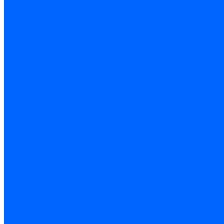
Доставка и оплата
Гарантия и условия возврата
Контакты
...
Каталог товаров
Запчасти для горелок
Блоки управления
Топочные автоматы Siemens
Менеджеры горения Weishaupt
Блоки управления Elco
Блоки управления Ecoflam
Блоки управления Riello
Блоки управления FBR
Топочные автоматы Honeywell
Блоки управления Lamborghini
Блоки управления Baltur
Блоки управления CibUnigas