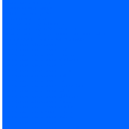
Держатели электродов
Керамическая изоляция
Удлинители электродов
Штекеры электродов
Запчасти электродов Brahma
Запчасти электродов Kromschroder
Запчасти электродов розжига и ионизации Baltur
Комплектующие электродов Weishaupt
Трансформаторы розжига
Трансформаторы розжига FIDA
Трансформаторы розжига Danfoss
Трансформаторы розжига Weishaupt
Трансформаторы розжига Elco
Трансформаторы розжига Ecoflam
Трансформаторы розжига Riello
Трансформаторы розжига FBR
Трансформаторы розжига Lamborghini
Трансформаторы розжига Baltur
Трансформаторы розжига CibUnigas
Трансформаторы розжига Giersch
Трансформаторы розжига Dreizler
Трансформаторы поджига Dungs
Трансформаторы розжига Brahma
Трансформаторы розжига Cofi
Трансформаторы розжига Honeywell