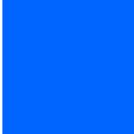
Доставка и оплата
Гарантия и условия возврата
Контакты
...
Каталог товаров
Запчасти для горелок
Блоки управления
Топочные автоматы Siemens
Менеджеры горения Weishaupt
Блоки управления Elco
Блоки управления Ecoflam
Блоки управления Riello
Блоки управления FBR
Топочные автоматы Honeywell
Блоки управления Lamborghini
Блоки управления Baltur