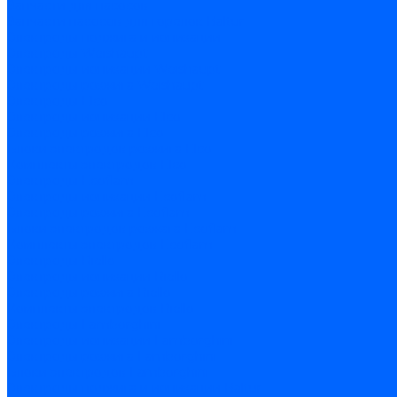
Запчасти для насосов
Запчасти насосов для горелок Baltur
Электроды поджига и ионизации
Электроды Weishaupt
Электроды ионизации Weishaupt
Электроды розжига Weishaupt
Электроды Elco
Электроды ионизации Elco
Электроды розжига Elco
Блоки электродов розжига Elco
Комплекты электродов Elco
Электроды Ecoflam
Электроды ионизации Ecoflam
Электроды розжига Ecoflam
Блоки электродов розжага Ecoflam
Комплекты электродов Ecoflam
Электроды Riello
Электроды ионизации Riello
Электроды розжига Riello
Комплекты электродов Riello
Электроды Lamborghini
Электроды ионизации Lamborghini
Электроды розжига Lamborghini
Блоки электродов Lamborghini
Электроды поджига и ионизации Baltur