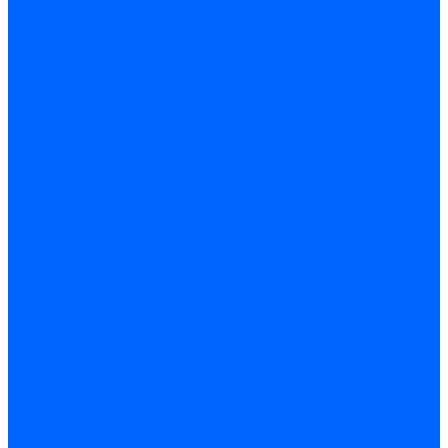
Жидкотопливные электромагнитные клапаны Baltur
Клапаны топливные электромагнитные Weishaupt
Запчасти для топливных клапанов
Запчасти жидкотопливных клапанов Brahma
Запчасти жидкотопливных клапанов Honeywell
Запчасти жидкотопливных клапанов Satronic / Honeywell
Запчасти жидкотопливных клапанов Siemens для горелок
Запчасти жидкотопливных клапанов для горелок Baltur
Комплектующие жидкотопливных клапанов Weishaupt
Электромагнитные Газовые клапаны
Газовые электромагнитные клапаны Dungs
Газовые э/м клапаны Honeywell
Газовые э/м клапаны Brahma
Газовые э/м клапаны Kromschroder
Газовые э/м клапаны Resideo
Газовые э/м клапаны Satronic / Honeywell
Газовые электромагнитные клапаны Baltur
Газовые электромагнитные клапаны Siemens
Клапаны газовые электромагнитные Weishaupt
Запасные части газовых клапанов
Запасные части газовых клапанов Siemens
Запасные части газовых клапанов для горелок Baltur
Запасные части газовых клапанов для горелок Dungs
Блоки контроля герметичности
Блоки контроля герметичности Dungs