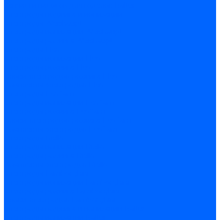
Запчасти насосов для горелок Baltur
Электроды поджига и ионизации
Электроды Weishaupt
Электроды ионизации Weishaupt
Электроды розжига Weishaupt
Электроды Elco
Электроды ионизации Elco
Электроды розжига Elco
Блоки электродов розжига Elco
Комплекты электродов Elco
Электроды Ecoflam
Электроды ионизации Ecoflam
Электроды розжига Ecoflam
Блоки электродов розжага Ecoflam
Комплекты электродов Ecoflam
Электроды Riello
Электроды ионизации Riello
Электроды розжига Riello
Комплекты электродов Riello
Электроды Lamborghini
Электроды ионизации Lamborghini
Электроды розжига Lamborghini
Блоки электродов Lamborghini
Электроды поджига и ионизации Baltur
Электроды ионизации Baltur