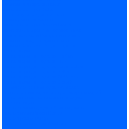
Фильтры для горелок Baltur
Запчасти фильтров Baltur
Комплектующие для фильров
Фильтрующие элементы
Запчасти фильтров Kromschroder
Запчасти фильтров для горелок Baltur
Принадлежности Dungs для горелок
Фильтры Honeywell для горелок
Фильтры Kromschroder для горелок
Вентиляторы
Вентиляторы для горелок Ecoflam
Вентиляторы для горелок FBR
Вентиляторы для горелок Lamborghini
Вентиляторы для горелок Baltur
Вентиляторы для горелок CibUnigas
Вентиляторы для горелок Giersch
Крыльчатки вентиляторов Weishaupt
Корпус вентилятора и воздухозаборный короб
Направляющие всасываемого воздуха
Звукоизоляции
Газовые клапаны, мультиблоки и рампы
Газовые мультиблоки Dungs
Газовые рампы Dungs
Газовые клапаны для Weishaupt
Рампы газовые Weishaupt