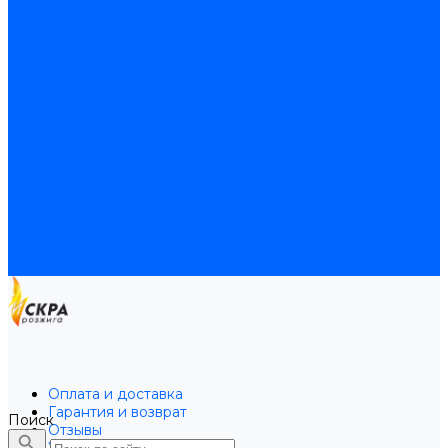
Байпасы BAXI
Кабели для котлов
Трубки соединительные для котлов
Платы электронные для котлов
Прокладки для котлов
Расширительные баки
Расширительные баки BAXI
Расширительные баки Buderus
Прочие запчасти для котлов
Запчасти Honeywell для котлов
Запчасти Resideo для котлов
Запчасти для котлов Brahma
Доставка и оплата
Гарантия и условия возврата
Контакты
Оплата и доставка
Гарантия и возврат
Поиск
Отзывы