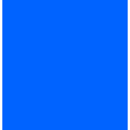
Блоки контроля герметичности Baltur
Блоки контроля герметичности Honeywell
Блоки контроля герметичности Kromschroder
Блоки контроля герметичности Siemens
Жидкотопливные шланги
Жидкотопливные шланги Ecoflam
Жидкотопливные шланги FBR
Жидкотопливные шланги Lamborghini
Жидкотопливные шланги CibUnigas
Шланги жидкотопливные Weishaupt
Газовые подводки
Форсуночные шланги
Жидкотопливные трубки для горелок
Жидкотопливные трубки Weishaupt
Фитинги
Фитинги Ecoflam
Фитинги жидкотопливные Baltur
Манометры
Вакуометры
Термометры
Комплект перехода на сжиженный газ
Датчики температуры и влажности
Датчики влажности и температуры Siemens
Регуляторы давления газа
Регуляторы давления газа Dungs