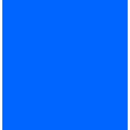
Запчасти жаровых труб Honeywell для горелок
Запчасти жаровых труб Kromschroder
Запчасти жаровых труб для горелок Baltur
Уравнительные диски Baltur
Компоненты газовой трубы Baltur
Компоненты жидкотопливной трубы Baltur
Комплектующие жаровых труб Weishaupt
Уравнительные диски Weishaupt
Компоненты газовой трубы Weishaupt
Компоненты жидкотопливной трубы Weishaupt
Уплотнения головы сгорания Weishaupt
Комплектующие к запорной арматуре
Затворы Siemens
Комплектующие к запорной арматуре Baltur
Комплектующие к запорной арматуре Siemens
Прочие запчасти для горелки
Компоненты жидкотопливной трубы Delavan
Компоненты жидкотопливной трубы Honeywell
Контрольно-измерительные приборы
Датчики давления Dungs
Датчики давления Siemens
Краны и клапаны Kromschroder
Принадлежности Brahma для горелок
Принадлежности Honeywell для горелок
Принадлежности Siemens для горелок