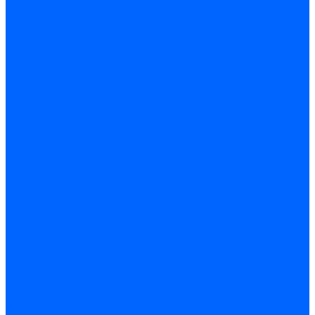
Трубы жаровые Weishaupt
Трубы жаровые Ecoflam
Трубы жаровые FBR
Трубы жаровые Lamborghini
Трубы жаровые Baltur
Жаровые трубы для газовых горелок Baltur
Трубы жаровые CibUnigas
Жаровые трубы Honeywell
Жаровые трубы Kromschroder
Комплектующие жаровых труб
Уравнительные диски
Уравнительные диски Elco
Уравнительные диски Ecoflam
Уравнительные диски Riello
Уравнительные диски FBR
Уравнительные диски Lamborhgini
Завихрители Dreizler
Уравнительные диски Giersch
Диффузоры
Диффузоры Ecoflam
Фланцы
Прокладки фланца
Прокладки фланца Ecoflam
Прокладки фланца FBR
Комплекты удлинения головы сгорания