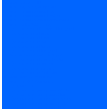
Миниконтакторы FBR
ЖК дисплеи, БУИ для горелок
ЖК дисплеи для горелок Elco
ЖК дисплеи для горелок Ecoflam
ЖК дисплеи для горелок Lamborghini
ЖК дисплеи DUNGS для горелок
Электрокомпоненты Satronic / Honeywell
Электрокомпоненты Baltur
Электрокомпоненты Brahma
Электрокомпоненты Cofi
Электрокомпоненты Dungs
Электрокомпоненты Honeywell
Переключатели потоков Honeywell
Электрокомпоненты Kromschroder
Электрокомпоненты Resideo
Электрокомпоненты Siemens
Электрокомпоненты Weishaupt
Миниконтакторы Weishaupt
ЖК дисплеи, БУИ Weishaupt
Электродвигатели
Электродвигатели для горелок Weishaupt
Электродвигатели для горелок Elco
Электродвигатели для горелок Ecoflam
Электродвигатели для горелок Riello
Электродвигатели для горелок FBR