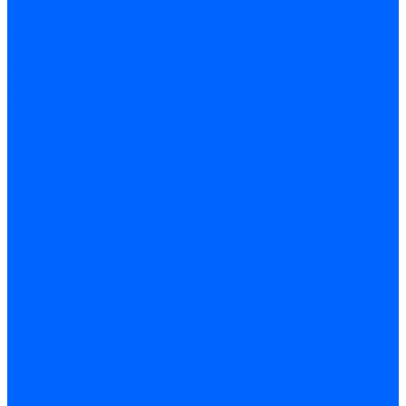
Керамическая изоляция
Удлинители электродов
Штекеры электродов
Запчасти электродов Brahma
Запчасти электродов Kromschroder
Запчасти электродов розжига и ионизации Baltur
Комплектующие электродов Weishaupt
Трансформаторы розжига
Трансформаторы розжига FIDA
Трансформаторы розжига Danfoss
Трансформаторы розжига Weishaupt
Трансформаторы розжига Elco
Трансформаторы розжига Ecoflam
Трансформаторы розжига Riello
Трансформаторы розжига FBR
Трансформаторы розжига Lamborghini
Трансформаторы розжига Baltur
Трансформаторы розжига CibUnigas
Трансформаторы розжига Giersch
Трансформаторы розжига Dreizler
Трансформаторы поджига Dungs
Трансформаторы розжига Brahma
Трансформаторы розжига Cofi
Трансформаторы розжига Honeywell
Трансформаторы розжига Kromschroder