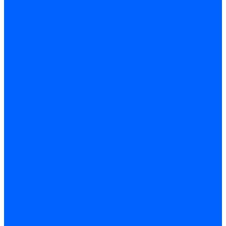
Газовые клапаны Elco
Газовые клапаны для Ecoflam
Газовые клапаны Riello
Газовые клапаны для FBR
Газовые клапаны для Lamborghini
Газовые мультиблоки Baltur
Газовые рампы Baltur
Газовые клапаны для CibUnigas
Газовые клапаны Dreizler
Газовые клапаны для Giersch
Комплектующие газовых клапанов
Фланцы для газовых клапанов
Фланцы газовых клапанов Ecoflam
Фланцы газовых клапанов FBR
Колено газовое для горелки
Запчасти газовых клапанов Dungs для горелок
Запасные части газовых клапанов Brahma
Запасные части газовых клапанов Honeywell
Запасные части газовых клапанов Kromschroder
Запчасти газовых клапанов Siemens для горелок
Запчасти газовых клапанов для горелок Baltur
Комплектующие газовых клапанов Weishaupt
Электромагнитные Топливные клапаны
Жидкотопливные э/м клапаны Brahma