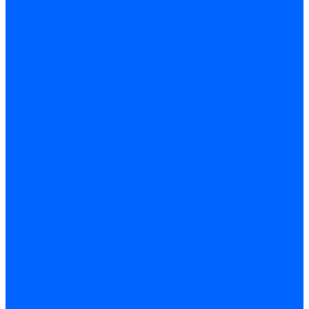
Блоки управления Giersch
Блоки управления Dreizler
Блоки управления Siemens
Блоки управления DUNGS
Топочные автоматы Brahma
Топочные автоматы Kromschroder
Топочные автоматы Resideo
Запчасти топочных автоматов
Запчасти топочных автоматов Baltur
Запчасти топочных автоматов Brahma
Запчасти топочных автоматов Dungs
Запчасти топочных автоматов Honeywell
Запчасти топочных автоматов Kromschroder
Насосы для горелок
Насосы Suntec
Насосы Suntec 21600 Longvic
Насосы Danfoss
Насосы для горелок Weishaupt
Насосы для горелок Elco
Насосы для горелок Riello
Насосы для горелок FBR
Насосы для горелок Lamborghini
Насосы для горелок Baltur
Насосы для горелок CibUnigas
Запчасти для насосов