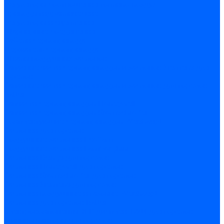
Регуляторы соотношения топливо-воздух
Приводы гидравлические
Регуляторы и сцепления
Шарнирные соединения
Кабели сервопривода
Держатель сервопривода
Шкалы воздушных заслонок
Запасные части сервоприводов и заслонок Siemens для
горелок
Запасные части сервоприводов и заслонок для горелок
Baltur
Запчасти сервоприводов Honeywell
Запчасти сервоприводов Kromschroder
Комплектующие сервоприводов Weishaupt
Заслонки для горелок
Воздушные заслонки Ecoflam
Воздушные заслонки Lamborghini
Заслонки Dungs для горелок
Заслонки Honeywell для горелок
Заслонки Kromschroder для горелок
Заслонки Siemens для горелок
Заслонки воздушные и газовые Weishaupt
Заслонки для горелок Baltur
Электрокомпоненты, ЖК дисплеи, БУИ для горелок
Миниконтакторы для горелок