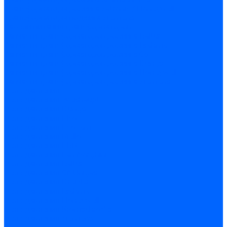
Трансформаторы розжига Satronic / Honeywell
Трансформаторы поджига Siemens
Кабели питания трансформаторов
Запчасти трансформаторов розжига Baltur
Запчасти трансформаторов розжига Brahma
Запчасти трансформаторов розжига Cofi
Запчасти трансформаторов розжига Dungs
Запчасти трансформаторов розжига Honeywell
Запчасти трансформаторов розжига Siemens
Реле давления
Реле давления Weishaupt
Реле давления Dungs
Реле давления Elco
Реле давления Ecoflam
Реле давления Riello
Реле давления FBR
Реле давления Lamborghini
Реле давления Baltur
Реле давления CibUnigas
Реле давления Dreizler
Реле давления Brahma
Реле давления Honeywell
Реле давления Kromschroder
Реле давления Siemens