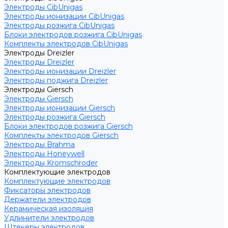
Электроды CibUnigas
Электроды ионизации CibUnigas
Электроды розжига CibUnigas
Блоки электродов розжига CibUnigas
Комплекты электродов CibUnigas
Электроды Dreizler
Электроды Dreizler
Электроды ионизации Dreizler
Электроды поджига Dreizler
Электроды Giersch
Электроды Giersch
Электроды ионизации Giersch
Электроды розжига Giersch
Блоки электродов розжига Giersch
Комплекты электродов Giersch
Электроды Brahma
Электроды Honeywell
Электроды Kromschroder
Комплектующие электродов
Комплектующие электродов
Фиксаторы электродов
Держатели электродов
Керамическая изоляция
Удлинители электродов
Штекеры электродов