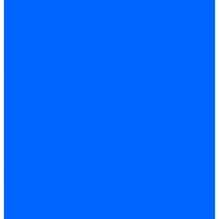
Кабели электродов Honeywell
Кабели электродов Kromschroder
Комплектующие кабелей
Запчасти кабелей розжига и ионизации Baltur
Комплектующие кабелей поджига и ионизации Weishaupt
Сервоприводы
Сервоприводы Siemens
Сервоприводы Weishaupt
Сервоприводы Elco
Сервоприводы Ecoflam
Сервоприводы Riello
Сервоприводы FBR
Сервоприводы Lamborghini
Сервоприводы Baltur
Сервоприводы CibUnigas
Сервоприводы Honeywell
Сервоприводы Dreizler
Сервоприводы Giersch
Сервоприводы Dungs
Сервоприводы Kromschroder
Сервоприводы Satronic / Honeywell
Комплектующие для сервоприводов
Вал воздушной заслонки
Пластина эластичная
Пружины сервоприводов