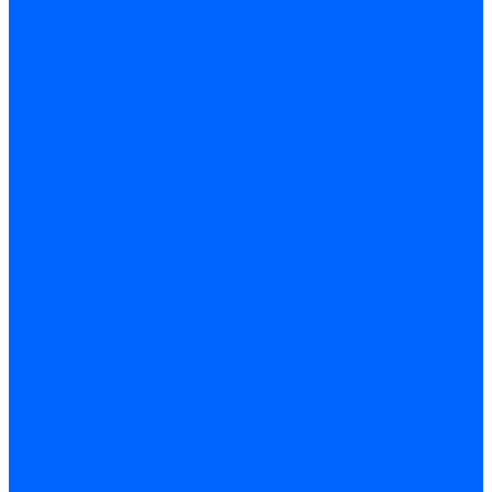
Кабели поджига и ионизации
Кабели поджига и ионизации Weishaupt
Кабели ионизации Weishaupt
Кабели поджига Weishaupt
Комплекты кабелей Weishaupt
Кабели поджига и ионизации Ecoflam
Кабели поджига Ecoflam
Кабели ионизации Ecoflam
Кабели поджига и ионазации FBR
Кабели ионизации FBR
Кабели поджига FBR
Кабели поджига и ионазации Lamborhini
Кабели ионизации Lamborghini
Кабели поджига Lamborghini
Кабели поджига и ионазации Baltur
Кабели ионизации Baltur
Кабели поджига Baltur
Кабели поджига и ионазации CibUnigas
Кабели ионизации CibUnigas
Кабели поджига CibUnigas
Кабели ионизации
Кабели поджига
Кабели в комплекте
Кабели электродов Cofi
Кабели электродов Dungs