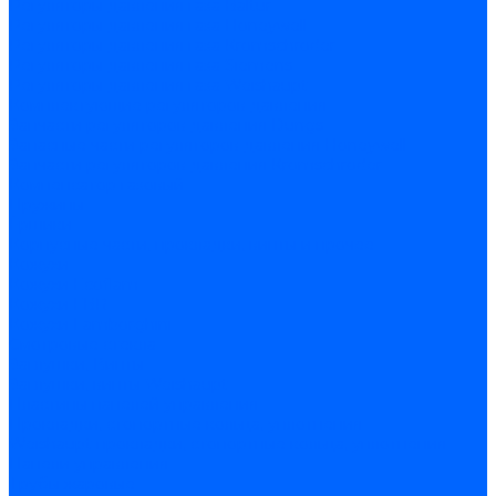
Регуляторы давления газа Baltur
Регуляторы давления газа Honeywell
Регуляторы давления газа Kromschroder
Регуляторы давления газа Siemens
Регуляторы давления газа Weishaupt
Комплектующие регуляторов давления
Запчасти регуляторов давления Dungs
Запасные части регуляторов давления Honeywell
Запчасти регуляторов давления Kromschroder
Компенсатор газовый
Пружины
Ёршики
Корпусные части, прокладки, винты и прочее
Кожухи
Кожухи Ecoflam
Кожухи FBR
Кожухи Lamborghini
Смотровые стекла
Заглушки, Винты
Заглушки, винты Weishaupt
Пластины панелей управления
Прокладки, стопортные кольца, уплотнения
Weishaupt прокладки, стопортные кольца, уплотнения
Панели управления
Трубы жаровые