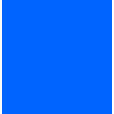
Комплектующие для реле давления
Ниппели
Кабели для реле давления
Фитинги соединительные
Держатели реле давления
Запчасти реле давления Dungs для горелок
Импульсные трубки
Запчасти реле давления Kromschroder
Запчасти реле давления Siemens для горелок
Запчасти реле давления для горелок Baltur
Форсунки
Форсунки Danfoss
Форсунки Fluidics
Форсунки для горелок Weishaupt
Форсунки для горелок Elco
Форсунки для горелок Ecoflam
Форсунки для горелок Riello
Форсунки для горелок F.B.R.
Форсунки CibUnigas
Форсунки Lamborghini
Форсунки Delavan
Форсунки Monarch
Форсунки Steinen
Форсунки для горелок Baltur
Датчики пламени