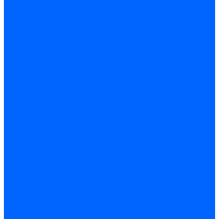
Электродвигатели для горелок Lamborghini
Электродвигатели для горелок Baltur
Электродвигатели для горелок CibUnigas
Электродвигатели для горелок Dreizler
Электродвигатели для горелок Giersch
Комплектующие электродвигателей
Конденсаторы
Конденсаторы электродвигателей Ecoflam
Конденсаторы электродвигателей FBR
Конденсаторы электродвигателей CibUnigas
Конденсаторы электродвигателей Lamborghini
Конденсаторы электродвигателей Baltur
Кабели электродвигателей
Кабели питания электродвигателей FBR
Кабели питания электродвигателей Lamborghini
Кабели питания электродвигателей CibUnigas
Фланцы электродвигателей
Фланцы электродвигателей Ecoflam
Сцепления электродвигателей
Сцепления электродвигателей FBR
Комплектующие электродвигателей Weishaupt
Конденсаторы электродвигателей Weishaupt
Сцепления электродвигателей Weishaupt
Фильры топливные и газовые
Фильтры Dungs для горелок