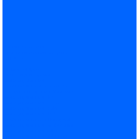
Доставка и оплата
Гарантия и условия возврата
Контакты
...
Каталог товаров
Запчасти для горелок
Блоки управления
Топочные автоматы Siemens
Менеджеры горения Weishaupt
Блоки управления Elco
Блоки управления Ecoflam
Блоки управления Riello
Блоки управления FBR
Топочные автоматы Honeywell
Блоки управления Lamborghini
Блоки управления Baltur
Блоки управления CibUnigas