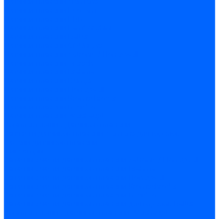
Датчики пламени Siemens
Датчики пламени Ecoflam
Датчики пламени FBR
Датчики пламени Lamborghini
Датчики пламени Baltur
Датчики пламени CibUnigas
Датчики пламени Satronic / Honeywell
Датчики пламени Giersch
Датчики пламени Brahma
Датчики пламени Dungs
Датчики пламени Honeywell
Датчики пламени Kromschroder
Датчики пламени Resideo
Датчики пламени Weishaupt
Комплектующие Датчиков пламени
Запчасти датчиков пламени Siemens для горелок
Кабели дитчиков пламени
Фиксаторы
Запасные части датчиков пламени Satronic / Honeywell
Запасные части датчиков пламени Brahma
Запасные части датчиков пламени Honeywell
Запасные части датчиков пламени Kromschroder
Запасные части датчиков пламени Resideo
Запасные части датчиков пламени для горелок Baltur
Комплектующие датчиков пламени Weishaupt