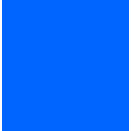
Электроды розжига Baltur
Блоки электродов Baltur
Электроды FBR
Электроды ионизации FBR
Электроды розжига FBR
Блоки электродов розжига FBR
Электроды CibUnigas
Электроды ионизации CibUnigas
Электроды розжига CibUnigas
Блоки электродов розжига CibUnigas
Комплекты электродов CibUnigas
Электроды Dreizler
Электроды ионизации Dreizler
Электроды поджига Dreizler
Электроды Giersch
Электроды ионизации Giersch
Электроды розжига Giersch
Блоки электродов розжига Giersch
Комплекты электродов Giersch
Электроды Brahma
Электроды Honeywell
Электроды Kromschroder
Комплектующие электродов
Фиксаторы электродов
Держатели электродов