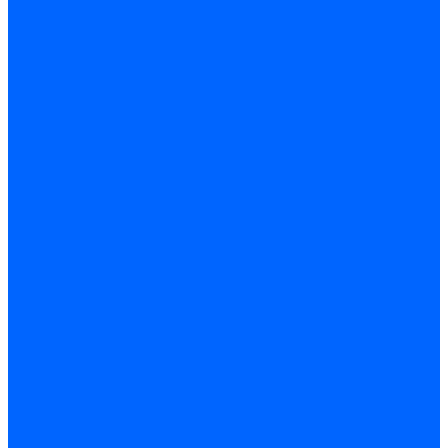
Принадлежности для горелок Baltur
Принадлежности для горелок Delavan
Принадлежности для горелок Kromschroder
Принадлежности для горелок Satronic / Honeywell
Промышленная автоматика
Промышленная автоматика Siemens
Прочие запчасти Weishaupt
Горелки для котлов дизельные и газовые
Газовые горелки для котлов
Одноступенчатые газовые горелки для котлов
Двухступенчатые газовые горелки для котлов
Газовые горелки с механической модуляцией для котлов
Weishaupt горелки: газовые, дизельные, мазутные и
двухтопливные
Горелки газовые Weishaupt
Горелки дизельные Weishaupt
Горелки газодизельные Weishaupt
Горелки мазутные Weishaupt
Горелки газомазутные Weishaupt
Горелки керосиновые Weishaupt
Дизельные горелки для котлов
Двухступенчатые дизельные горелки для котлов
Одноступенчатые дизельные горелки для котлов
Горелки для котлов отопления Baltur
Горелки для котлов отопления Kromschroder