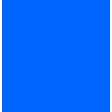
Запчасти для котлов
Автоматы горения для котлов
Горелки для котлов
Горелки для котлов Buderus
Газовые клапаны для котлов
Датчики температуры котла
Датчики температуры BAXI
Датчики температуры Buderus
Электроды для котлов
Электроды для котлов Buderus
Циркуляционные насосы
Вентиляторы для котлов
Вентиляторы для котлов BAXI
Вентиляторы для котлов Buderus
Термостаты
Термостаты комнатные Siemens
Инжекторы для котлов
Панели управления котла
Аноды магниевые
Аноды магниевые BAXI
Аноды магниевые Buderus
Комплекты перехода котла на сжиженный газ
Электромоторы для котла
Теплообменники для котлов
Байпас