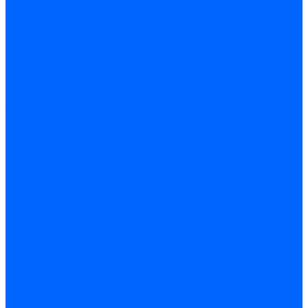
Доставка и оплата
Гарантия и условия возврата
Контакты
...
Каталог товаров
Запчасти для горелок
Блоки управления
Топочные автоматы Siemens
Менеджеры горения Weishaupt
Блоки управления Elco
Блоки управления Ecoflam
Блоки управления Riello
Блоки управления FBR
Топочные автоматы Honeywell
Блоки управления Lamborghini
Блоки управления Baltur
Блоки управления CibUnigas