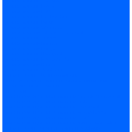
Датчики пламени Siemens
Датчики пламени Ecoflam
Датчики пламени FBR
Датчики пламени Lamborghini
Датчики пламени Baltur
Датчики пламени CibUnigas
Датчики пламени Satronic / Honeywell
Датчики пламени Giersch
Датчики пламени Brahma
Датчики пламени Dungs
Датчики пламени Honeywell
Датчики пламени Kromschroder
Датчики пламени Resideo
Датчики пламени Weishaupt
Комплектующие Датчиков пламени
Запчасти датчиков пламени Siemens для горелок
Кабели дитчиков пламени
Фиксаторы
Запасные части датчиков пламени Satronic / Honeywell
Запасные части датчиков пламени Brahma
Запасные части датчиков пламени Honeywell
Запасные части датчиков пламени Kromschroder
Запасные части датчиков пламени Resideo
Запасные части датчиков пламени для горелок Baltur
Комплектующие датчиков пламени Weishaupt