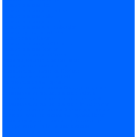
Газовые клапаны Elco
Газовые клапаны для Ecoflam
Газовые клапаны Riello
Газовые клапаны для FBR
Газовые клапаны для Lamborghini
Газовые мультиблоки Baltur
Газовые рампы Baltur
Газовые клапаны для CibUnigas
Газовые клапаны Dreizler
Газовые клапаны для Giersch
Комплектующие газовых клапанов
Фланцы для газовых клапанов
Фланцы газовых клапанов Ecoflam
Фланцы газовых клапанов FBR
Колено газовое для горелки
Запчасти газовых клапанов Dungs для горелок
Запасные части газовых клапанов Brahma
Запасные части газовых клапанов Honeywell
Запасные части газовых клапанов Kromschroder
Запчасти газовых клапанов Siemens для горелок
Запчасти газовых клапанов для горелок Baltur
Комплектующие газовых клапанов Weishaupt
Электромагнитные Топливные клапаны
Жидкотопливные э/м клапаны Brahma