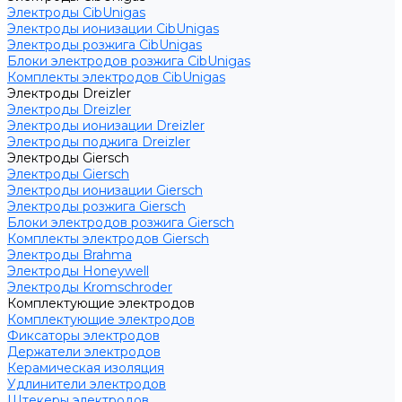
Электроды CibUnigas
Электроды ионизации CibUnigas
Электроды розжига CibUnigas
Блоки электродов розжига CibUnigas
Комплекты электродов CibUnigas
Электроды Dreizler
Электроды Dreizler
Электроды ионизации Dreizler
Электроды поджига Dreizler
Электроды Giersch
Электроды Giersch
Электроды ионизации Giersch
Электроды розжига Giersch
Блоки электродов розжига Giersch
Комплекты электродов Giersch
Электроды Brahma
Электроды Honeywell
Электроды Kromschroder
Комплектующие электродов
Комплектующие электродов
Фиксаторы электродов
Держатели электродов
Керамическая изоляция
Удлинители электродов
Штекеры электродов