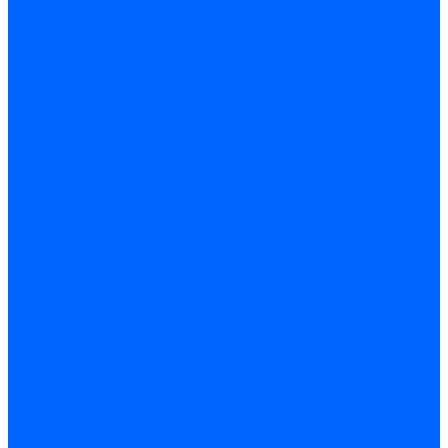
Комплектующие для реле давления
Ниппели
Кабели для реле давления
Фитинги соединительные
Держатели реле давления
Запчасти реле давления Dungs для горелок
Импульсные трубки
Запчасти реле давления Kromschroder
Запчасти реле давления Siemens для горелок
Запчасти реле давления для горелок Baltur
Форсунки
Форсунки Danfoss
Форсунки Fluidics
Форсунки для горелок Weishaupt
Форсунки для горелок Elco
Форсунки для горелок Ecoflam
Форсунки для горелок Riello
Форсунки для горелок F.B.R.
Форсунки CibUnigas
Форсунки Lamborghini
Форсунки Delavan
Форсунки Monarch
Форсунки Steinen
Форсунки для горелок Baltur
Датчики пламени