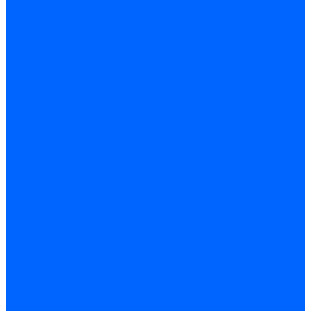
Регуляторы давления газа Baltur
Регуляторы давления газа Honeywell
Регуляторы давления газа Kromschroder
Регуляторы давления газа Siemens
Регуляторы давления газа Weishaupt
Комплектующие регуляторов давления
Запчасти регуляторов давления Dungs
Запасные части регуляторов давления Honeywell
Запчасти регуляторов давления Kromschroder
Компенсатор газовый
Пружины
Ёршики
Корпусные части, прокладки, винты и прочее
Кожухи
Кожухи Ecoflam
Кожухи FBR
Кожухи Lamborghini
Смотровые стекла
Заглушки, Винты
Заглушки, винты Weishaupt
Пластины панелей управления
Прокладки, стопортные кольца, уплотнения
Weishaupt прокладки, стопортные кольца, уплотнения
Панели управления
Трубы жаровые