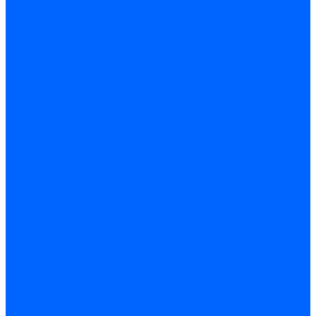
Запчасти для котлов
Автоматы горения для котлов
Горелки для котлов
Горелки для котлов Buderus
Газовые клапаны для котлов
Датчики температуры котла
Датчики температуры BAXI
Датчики температуры Buderus
Электроды для котлов
Электроды для котлов Buderus
Циркуляционные насосы
Вентиляторы для котлов
Вентиляторы для котлов BAXI
Вентиляторы для котлов Buderus
Термостаты
Термостаты комнатные Siemens
Инжекторы для котлов
Панели управления котла
Аноды магниевые
Аноды магниевые BAXI
Аноды магниевые Buderus
Комплекты перехода котла на сжиженный газ
Электромоторы для котла
Теплообменники для котлов
Байпас