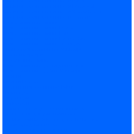
Блоки контроля герметичности Baltur
Блоки контроля герметичности Honeywell
Блоки контроля герметичности Kromschroder
Блоки контроля герметичности Siemens
Жидкотопливные шланги
Жидкотопливные шланги Ecoflam
Жидкотопливные шланги FBR
Жидкотопливные шланги Lamborghini
Жидкотопливные шланги CibUnigas
Шланги жидкотопливные Weishaupt
Газовые подводки
Форсуночные шланги
Жидкотопливные трубки для горелок
Жидкотопливные трубки Weishaupt
Фитинги
Фитинги Ecoflam
Фитинги жидкотопливные Baltur
Манометры
Вакуометры
Термометры
Комплект перехода на сжиженный газ
Датчики температуры и влажности
Датчики влажности и температуры Siemens
Регуляторы давления газа
Регуляторы давления газа Dungs