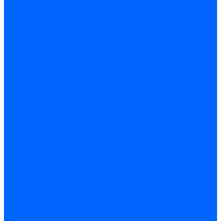
Фильтры для горелок Baltur
Запчасти фильтров Baltur
Комплектующие для фильров
Фильтрующие элементы
Запчасти фильтров Kromschroder
Запчасти фильтров для горелок Baltur
Принадлежности Dungs для горелок
Фильтры Honeywell для горелок
Фильтры Kromschroder для горелок
Вентиляторы
Вентиляторы для горелок Ecoflam
Вентиляторы для горелок FBR
Вентиляторы для горелок Lamborghini
Вентиляторы для горелок Baltur
Вентиляторы для горелок CibUnigas
Вентиляторы для горелок Giersch
Крыльчатки вентиляторов Weishaupt
Корпус вентилятора и воздухозаборный короб
Направляющие всасываемого воздуха
Звукоизоляции
Газовые клапаны, мультиблоки и рампы
Газовые мультиблоки Dungs
Газовые рампы Dungs
Газовые клапаны для Weishaupt
Рампы газовые Weishaupt