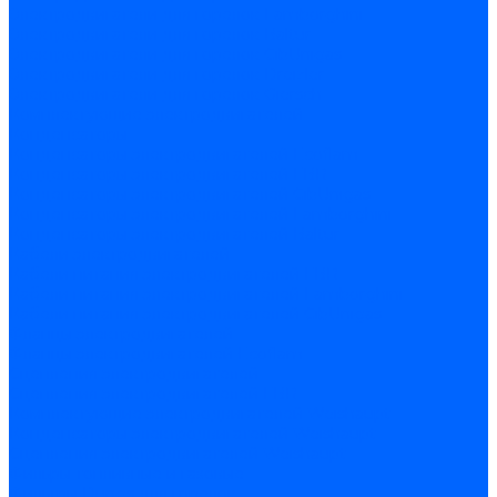
Электродвигатели для горелок Lamborghini
Электродвигатели для горелок Baltur
Электродвигатели для горелок CibUnigas
Электродвигатели для горелок Dreizler
Электродвигатели для горелок Giersch
Комплектующие электродвигателей
Конденсаторы
Конденсаторы электродвигателей Ecoflam
Конденсаторы электродвигателей FBR
Конденсаторы электродвигателей CibUnigas
Конденсаторы электродвигателей Lamborghini
Конденсаторы электродвигателей Baltur
Кабели электродвигателей
Кабели питания электродвигателей FBR
Кабели питания электродвигателей Lamborghini
Кабели питания электродвигателей CibUnigas
Фланцы электродвигателей
Фланцы электродвигателей Ecoflam
Сцепления электродвигателей
Сцепления электродвигателей FBR
Комплектующие электродвигателей Weishaupt
Конденсаторы электродвигателей Weishaupt
Сцепления электродвигателей Weishaupt
Фильры топливные и газовые
Фильтры Dungs для горелок