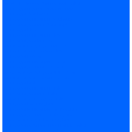
Запчасти насосов для горелок Baltur
Электроды поджига и ионизации
Электроды Weishaupt
Электроды ионизации Weishaupt
Электроды розжига Weishaupt
Электроды Elco
Электроды ионизации Elco
Электроды розжига Elco
Блоки электродов розжига Elco
Комплекты электродов Elco
Электроды Ecoflam
Электроды ионизации Ecoflam
Электроды розжига Ecoflam
Блоки электродов розжага Ecoflam
Комплекты электродов Ecoflam
Электроды Riello
Электроды ионизации Riello
Электроды розжига Riello
Комплекты электродов Riello
Электроды Lamborghini
Электроды ионизации Lamborghini
Электроды розжига Lamborghini
Блоки электродов Lamborghini
Электроды поджига и ионизации Baltur
Электроды ионизации Baltur