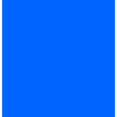
Трансформаторы розжига Satronic / Honeywell
Трансформаторы поджига Siemens
Кабели питания трансформаторов
Запчасти трансформаторов розжига Baltur
Запчасти трансформаторов розжига Brahma
Запчасти трансформаторов розжига Cofi
Запчасти трансформаторов розжига Dungs
Запчасти трансформаторов розжига Honeywell
Запчасти трансформаторов розжига Siemens
Реле давления
Реле давления Weishaupt
Реле давления Dungs
Реле давления Elco
Реле давления Ecoflam
Реле давления Riello
Реле давления FBR
Реле давления Lamborghini
Реле давления Baltur
Реле давления CibUnigas
Реле давления Dreizler
Реле давления Brahma
Реле давления Honeywell
Реле давления Kromschroder
Реле давления Siemens