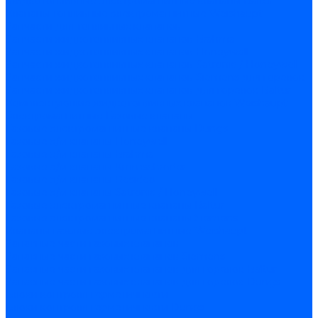
Жидкотопливные электромагнитные клапаны Baltur
Клапаны топливные электромагнитные Weishaupt
Запчасти для топливных клапанов
Запчасти жидкотопливных клапанов Brahma
Запчасти жидкотопливных клапанов Honeywell
Запчасти жидкотопливных клапанов Satronic / Honeywell
Запчасти жидкотопливных клапанов Siemens для горелок
Запчасти жидкотопливных клапанов для горелок Baltur
Комплектующие жидкотопливных клапанов Weishaupt
Электромагнитные Газовые клапаны
Газовые электромагнитные клапаны Dungs
Газовые э/м клапаны Honeywell
Газовые э/м клапаны Brahma
Газовые э/м клапаны Kromschroder
Газовые э/м клапаны Resideo
Газовые э/м клапаны Satronic / Honeywell
Газовые электромагнитные клапаны Baltur
Газовые электромагнитные клапаны Siemens
Клапаны газовые электромагнитные Weishaupt
Запасные части газовых клапанов
Запасные части газовых клапанов Siemens
Запасные части газовых клапанов для горелок Baltur
Запасные части газовых клапанов для горелок Dungs
Блоки контроля герметичности
Блоки контроля герметичности Dungs