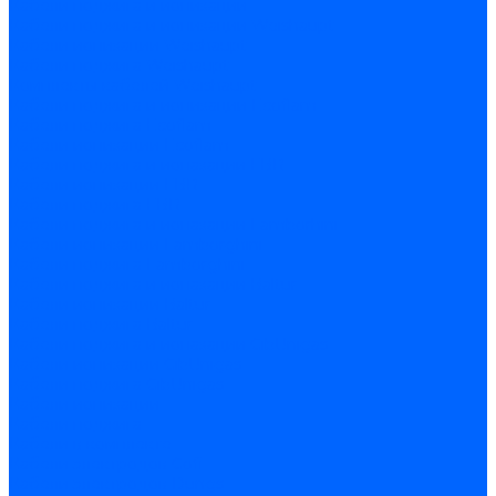
Кабели поджига и ионизации
Кабели поджига и ионизации Weishaupt
Кабели ионизации Weishaupt
Кабели поджига Weishaupt
Комплекты кабелей Weishaupt
Кабели поджига и ионизации Ecoflam
Кабели поджига Ecoflam
Кабели ионизации Ecoflam
Кабели поджига и ионазации FBR
Кабели ионизации FBR
Кабели поджига FBR
Кабели поджига и ионазации Lamborhini
Кабели ионизации Lamborghini
Кабели поджига Lamborghini
Кабели поджига и ионазации Baltur
Кабели ионизации Baltur
Кабели поджига Baltur
Кабели поджига и ионазации CibUnigas
Кабели ионизации CibUnigas
Кабели поджига CibUnigas
Кабели ионизации
Кабели поджига
Кабели в комплекте
Кабели электродов Cofi
Кабели электродов Dungs