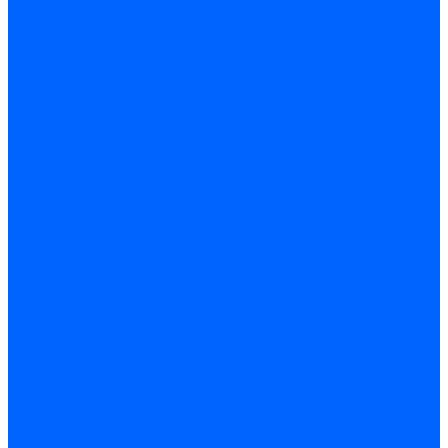
Блоки управления Giersch
Блоки управления Dreizler
Блоки управления Siemens
Блоки управления DUNGS
Топочные автоматы Brahma
Топочные автоматы Kromschroder
Топочные автоматы Resideo
Запчасти топочных автоматов
Запчасти топочных автоматов Baltur
Запчасти топочных автоматов Brahma
Запчасти топочных автоматов Dungs
Запчасти топочных автоматов Honeywell
Запчасти топочных автоматов Kromschroder
Насосы для горелок
Насосы Suntec
Насосы Suntec 21600 Longvic
Насосы Danfoss
Насосы для горелок Weishaupt
Насосы для горелок Elco
Насосы для горелок Riello
Насосы для горелок FBR
Насосы для горелок Lamborghini
Насосы для горелок Baltur
Насосы для горелок CibUnigas
Запчасти для насосов