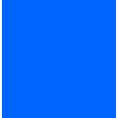
Электроды розжига Baltur
Блоки электродов Baltur
Электроды FBR
Электроды ионизации FBR
Электроды розжига FBR
Блоки электродов розжига FBR
Электроды CibUnigas
Электроды ионизации CibUnigas
Электроды розжига CibUnigas
Блоки электродов розжига CibUnigas
Комплекты электродов CibUnigas
Электроды Dreizler
Электроды ионизации Dreizler
Электроды поджига Dreizler
Электроды Giersch
Электроды ионизации Giersch
Электроды розжига Giersch
Блоки электродов розжига Giersch
Комплекты электродов Giersch
Электроды Brahma
Электроды Honeywell
Электроды Kromschroder
Комплектующие электродов
Фиксаторы электродов
Держатели электродов