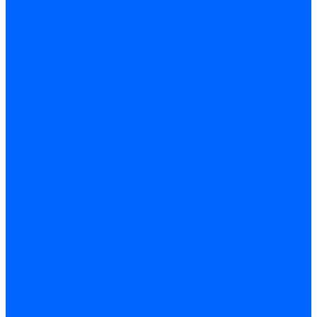
Запчасти жаровых труб Honeywell для горелок
Запчасти жаровых труб Kromschroder
Запчасти жаровых труб для горелок Baltur
Уравнительные диски Baltur
Компоненты газовой трубы Baltur
Компоненты жидкотопливной трубы Baltur
Комплектующие жаровых труб Weishaupt
Уравнительные диски Weishaupt
Компоненты газовой трубы Weishaupt
Компоненты жидкотопливной трубы Weishaupt
Уплотнения головы сгорания Weishaupt
Комплектующие к запорной арматуре
Затворы Siemens
Комплектующие к запорной арматуре Baltur
Комплектующие к запорной арматуре Siemens
Прочие запчасти для горелки
Компоненты жидкотопливной трубы Delavan
Компоненты жидкотопливной трубы Honeywell
Контрольно-измерительные приборы
Датчики давления Dungs
Датчики давления Siemens
Краны и клапаны Kromschroder
Принадлежности Brahma для горелок
Принадлежности Honeywell для горелок
Принадлежности Siemens для горелок