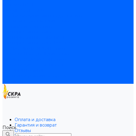
Байпасы BAXI
Кабели для котлов
Трубки соединительные для котлов
Платы электронные для котлов
Прокладки для котлов
Расширительные баки
Расширительные баки BAXI
Расширительные баки Buderus
Прочие запчасти для котлов
Запчасти Honeywell для котлов
Запчасти Resideo для котлов
Запчасти для котлов Brahma
Доставка и оплата
Гарантия и условия возврата
Контакты
Оплата и доставка
Гарантия и возврат
Поиск
Отзывы