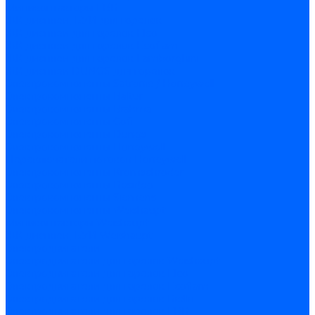
Миниконтакторы FBR
ЖК дисплеи, БУИ для горелок
ЖК дисплеи для горелок Elco
ЖК дисплеи для горелок Ecoflam
ЖК дисплеи для горелок Lamborghini
ЖК дисплеи DUNGS для горелок
Электрокомпоненты Satronic / Honeywell
Электрокомпоненты Baltur
Электрокомпоненты Brahma
Электрокомпоненты Cofi
Электрокомпоненты Dungs
Электрокомпоненты Honeywell
Переключатели потоков Honeywell
Электрокомпоненты Kromschroder
Электрокомпоненты Resideo
Электрокомпоненты Siemens
Электрокомпоненты Weishaupt
Миниконтакторы Weishaupt
ЖК дисплеи, БУИ Weishaupt
Электродвигатели
Электродвигатели для горелок Weishaupt
Электродвигатели для горелок Elco
Электродвигатели для горелок Ecoflam
Электродвигатели для горелок Riello
Электродвигатели для горелок FBR