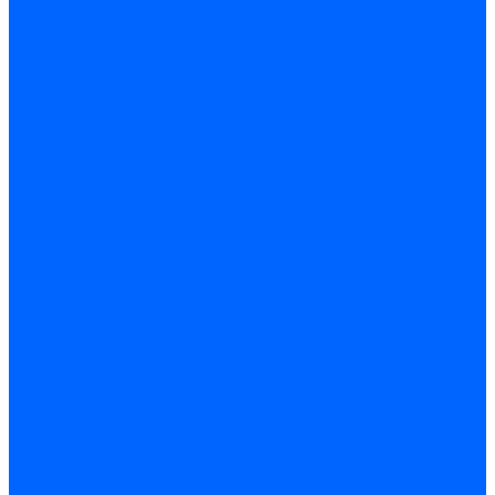
Трубы жаровые Weishaupt
Трубы жаровые Ecoflam
Трубы жаровые FBR
Трубы жаровые Lamborghini
Трубы жаровые Baltur
Жаровые трубы для газовых горелок Baltur
Трубы жаровые CibUnigas
Жаровые трубы Honeywell
Жаровые трубы Kromschroder
Комплектующие жаровых труб
Уравнительные диски
Уравнительные диски Elco
Уравнительные диски Ecoflam
Уравнительные диски Riello
Уравнительные диски FBR
Уравнительные диски Lamborhgini
Завихрители Dreizler
Уравнительные диски Giersch
Диффузоры
Диффузоры Ecoflam
Фланцы
Прокладки фланца
Прокладки фланца Ecoflam
Прокладки фланца FBR
Комплекты удлинения головы сгорания