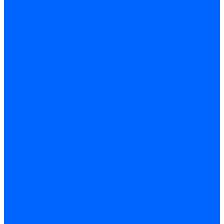
Регуляторы соотношения топливо-воздух
Приводы гидравлические
Регуляторы и сцепления
Шарнирные соединения
Кабели сервопривода
Держатель сервопривода
Шкалы воздушных заслонок
Запасные части сервоприводов и заслонок Siemens для
горелок
Запасные части сервоприводов и заслонок для горелок
Baltur
Запчасти сервоприводов Honeywell
Запчасти сервоприводов Kromschroder
Комплектующие сервоприводов Weishaupt
Заслонки для горелок
Воздушные заслонки Ecoflam
Воздушные заслонки Lamborghini
Заслонки Dungs для горелок
Заслонки Honeywell для горелок
Заслонки Kromschroder для горелок
Заслонки Siemens для горелок
Заслонки воздушные и газовые Weishaupt
Заслонки для горелок Baltur
Электрокомпоненты, ЖК дисплеи, БУИ для горелок
Миниконтакторы для горелок