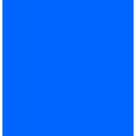
Принадлежности для горелок Baltur
Принадлежности для горелок Delavan
Принадлежности для горелок Kromschroder
Принадлежности для горелок Satronic / Honeywell
Промышленная автоматика
Промышленная автоматика Siemens
Прочие запчасти Weishaupt
Горелки для котлов дизельные и газовые
Газовые горелки для котлов
Одноступенчатые газовые горелки для котлов
Двухступенчатые газовые горелки для котлов
Газовые горелки с механической модуляцией для котлов
Weishaupt горелки: газовые, дизельные, мазутные и
двухтопливные
Горелки газовые Weishaupt
Горелки дизельные Weishaupt
Горелки газодизельные Weishaupt
Горелки мазутные Weishaupt
Горелки газомазутные Weishaupt
Горелки керосиновые Weishaupt
Дизельные горелки для котлов
Двухступенчатые дизельные горелки для котлов
Одноступенчатые дизельные горелки для котлов
Горелки для котлов отопления Baltur
Горелки для котлов отопления Kromschroder