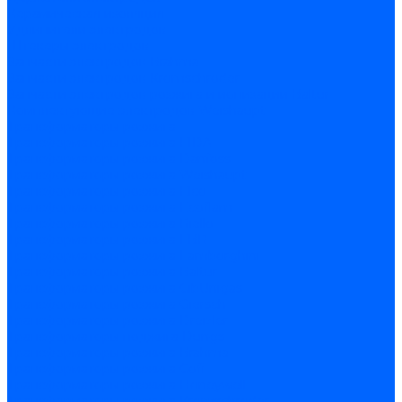
Керамическая изоляция
Удлинители электродов
Штекеры электродов
Запчасти электродов Brahma
Запчасти электродов Kromschroder
Запчасти электродов розжига и ионизации Baltur
Комплектующие электродов Weishaupt
Трансформаторы розжига
Трансформаторы розжига FIDA
Трансформаторы розжига Danfoss
Трансформаторы розжига Weishaupt
Трансформаторы розжига Elco
Трансформаторы розжига Ecoflam
Трансформаторы розжига Riello
Трансформаторы розжига FBR
Трансформаторы розжига Lamborghini
Трансформаторы розжига Baltur
Трансформаторы розжига CibUnigas
Трансформаторы розжига Giersch
Трансформаторы розжига Dreizler
Трансформаторы поджига Dungs
Трансформаторы розжига Brahma
Трансформаторы розжига Cofi
Трансформаторы розжига Honeywell
Трансформаторы розжига Kromschroder