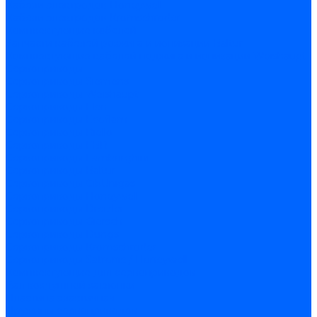
Кабели электродов Honeywell
Кабели электродов Kromschroder
Комплектующие кабелей
Запчасти кабелей розжига и ионизации Baltur
Комплектующие кабелей поджига и ионизации Weishaupt
Сервоприводы
Сервоприводы Siemens
Сервоприводы Weishaupt
Сервоприводы Elco
Сервоприводы Ecoflam
Сервоприводы Riello
Сервоприводы FBR
Сервоприводы Lamborghini
Сервоприводы Baltur
Сервоприводы CibUnigas
Сервоприводы Honeywell
Сервоприводы Dreizler
Сервоприводы Giersch
Сервоприводы Dungs
Сервоприводы Kromschroder
Сервоприводы Satronic / Honeywell
Комплектующие для сервоприводов
Вал воздушной заслонки
Пластина эластичная
Пружины сервоприводов