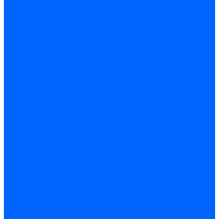
Трансформаторы розжига Satronic / Honeywell
Трансформаторы поджига Siemens
Кабели питания трансформаторов
Запчасти трансформаторов розжига Baltur
Запчасти трансформаторов розжига Brahma
Запчасти трансформаторов розжига Cofi
Запчасти трансформаторов розжига Dungs
Запчасти трансформаторов розжига Honeywell
Запчасти трансформаторов розжига Siemens
Реле давления
Реле давления Weishaupt
Реле давления Dungs
Реле давления Elco
Реле давления Ecoflam
Реле давления Riello
Реле давления FBR
Реле давления Lamborghini
Реле давления Baltur
Реле давления CibUnigas
Реле давления Dreizler
Реле давления Brahma
Реле давления Honeywell
Реле давления Kromschroder
Реле давления Siemens