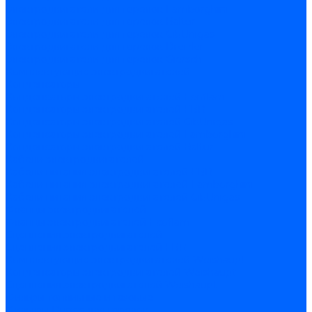
Электродвигатели для горелок Lamborghini
Электродвигатели для горелок Baltur
Электродвигатели для горелок CibUnigas
Электродвигатели для горелок Dreizler
Электродвигатели для горелок Giersch
Комплектующие электродвигателей
Конденсаторы
Конденсаторы электродвигателей Ecoflam
Конденсаторы электродвигателей FBR
Конденсаторы электродвигателей CibUnigas
Конденсаторы электродвигателей Lamborghini
Конденсаторы электродвигателей Baltur
Кабели электродвигателей
Кабели питания электродвигателей FBR
Кабели питания электродвигателей Lamborghini
Кабели питания электродвигателей CibUnigas
Фланцы электродвигателей
Фланцы электродвигателей Ecoflam
Сцепления электродвигателей
Сцепления электродвигателей FBR
Комплектующие электродвигателей Weishaupt
Конденсаторы электродвигателей Weishaupt
Сцепления электродвигателей Weishaupt
Фильры топливные и газовые
Фильтры Dungs для горелок