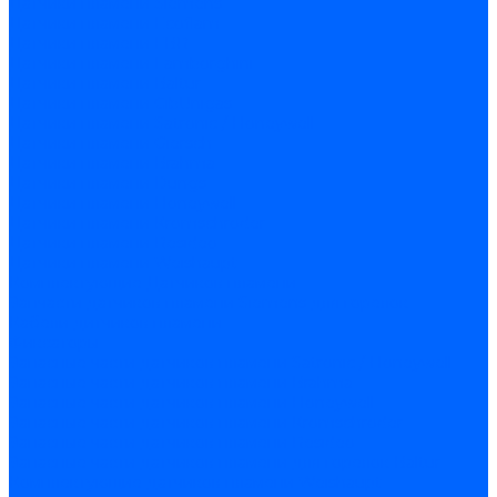
Датчики пламени Siemens
Датчики пламени Ecoflam
Датчики пламени FBR
Датчики пламени Lamborghini
Датчики пламени Baltur
Датчики пламени CibUnigas
Датчики пламени Satronic / Honeywell
Датчики пламени Giersch
Датчики пламени Brahma
Датчики пламени Dungs
Датчики пламени Honeywell
Датчики пламени Kromschroder
Датчики пламени Resideo
Датчики пламени Weishaupt
Комплектующие Датчиков пламени
Запчасти датчиков пламени Siemens для горелок
Кабели дитчиков пламени
Фиксаторы
Запасные части датчиков пламени Satronic / Honeywell
Запасные части датчиков пламени Brahma
Запасные части датчиков пламени Honeywell
Запасные части датчиков пламени Kromschroder
Запасные части датчиков пламени Resideo
Запасные части датчиков пламени для горелок Baltur
Комплектующие датчиков пламени Weishaupt