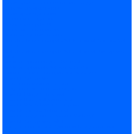
Регуляторы соотношения топливо-воздух
Приводы гидравлические
Регуляторы и сцепления
Шарнирные соединения
Кабели сервопривода
Держатель сервопривода
Шкалы воздушных заслонок
Запасные части сервоприводов и заслонок Siemens для
горелок
Запасные части сервоприводов и заслонок для горелок
Baltur
Запчасти сервоприводов Honeywell
Запчасти сервоприводов Kromschroder
Комплектующие сервоприводов Weishaupt
Заслонки для горелок
Воздушные заслонки Ecoflam
Воздушные заслонки Lamborghini
Заслонки Dungs для горелок
Заслонки Honeywell для горелок
Заслонки Kromschroder для горелок
Заслонки Siemens для горелок
Заслонки воздушные и газовые Weishaupt
Заслонки для горелок Baltur
Электрокомпоненты, ЖК дисплеи, БУИ для горелок
Миниконтакторы для горелок