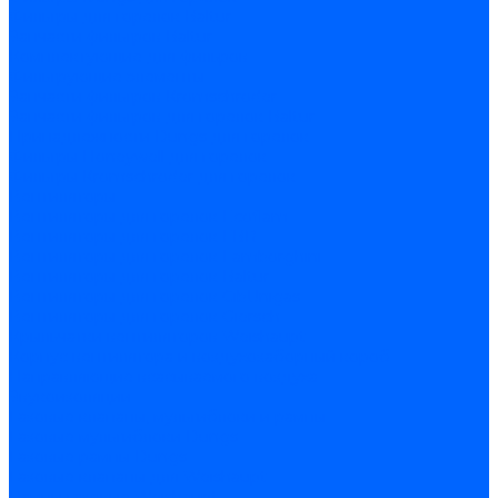
Фильтры для горелок Baltur
Запчасти фильтров Baltur
Комплектующие для фильров
Фильтрующие элементы
Запчасти фильтров Kromschroder
Запчасти фильтров для горелок Baltur
Принадлежности Dungs для горелок
Фильтры Honeywell для горелок
Фильтры Kromschroder для горелок
Вентиляторы
Вентиляторы для горелок Ecoflam
Вентиляторы для горелок FBR
Вентиляторы для горелок Lamborghini
Вентиляторы для горелок Baltur
Вентиляторы для горелок CibUnigas
Вентиляторы для горелок Giersch
Крыльчатки вентиляторов Weishaupt
Корпус вентилятора и воздухозаборный короб
Направляющие всасываемого воздуха
Звукоизоляции
Газовые клапаны, мультиблоки и рампы
Газовые мультиблоки Dungs
Газовые рампы Dungs
Газовые клапаны для Weishaupt
Рампы газовые Weishaupt