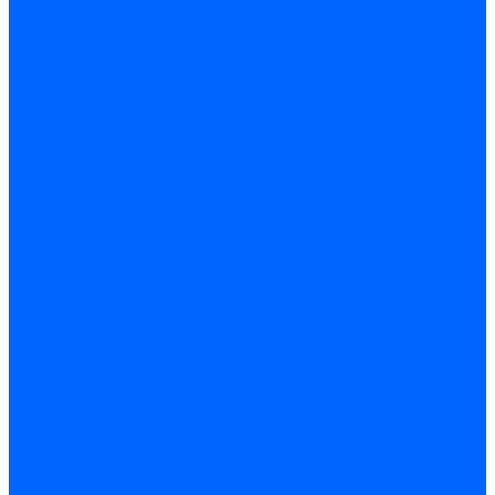
Кабели поджига и ионизации
Кабели поджига и ионизации Weishaupt
Кабели ионизации Weishaupt
Кабели поджига Weishaupt
Комплекты кабелей Weishaupt
Кабели поджига и ионизации Ecoflam
Кабели поджига Ecoflam
Кабели ионизации Ecoflam
Кабели поджига и ионазации FBR
Кабели ионизации FBR
Кабели поджига FBR
Кабели поджига и ионазации Lamborhini
Кабели ионизации Lamborghini
Кабели поджига Lamborghini
Кабели поджига и ионазации Baltur
Кабели ионизации Baltur
Кабели поджига Baltur
Кабели поджига и ионазации CibUnigas
Кабели ионизации CibUnigas
Кабели поджига CibUnigas
Кабели ионизации
Кабели поджига
Кабели в комплекте
Кабели электродов Cofi
Кабели электродов Dungs