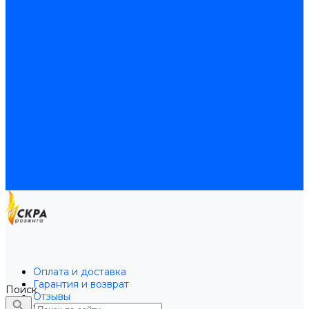
Байпасы BAXI
Кабели для котлов
Трубки соединительные для котлов
Платы электронные для котлов
Прокладки для котлов
Расширительные баки
Расширительные баки BAXI
Расширительные баки Buderus
Прочие запчасти для котлов
Запчасти Honeywell для котлов
Запчасти Resideo для котлов
Запчасти для котлов Brahma
Доставка и оплата
Гарантия и условия возврата
Контакты
Оплата и доставка
Гарантия и возврат
Поиск
Отзывы