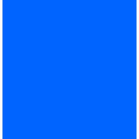
Запчасти жаровых труб Honeywell для горелок
Запчасти жаровых труб Kromschroder
Запчасти жаровых труб для горелок Baltur
Уравнительные диски Baltur
Компоненты газовой трубы Baltur
Компоненты жидкотопливной трубы Baltur
Комплектующие жаровых труб Weishaupt
Уравнительные диски Weishaupt
Компоненты газовой трубы Weishaupt
Компоненты жидкотопливной трубы Weishaupt
Уплотнения головы сгорания Weishaupt
Комплектующие к запорной арматуре
Затворы Siemens
Комплектующие к запорной арматуре Baltur
Комплектующие к запорной арматуре Siemens
Прочие запчасти для горелки
Компоненты жидкотопливной трубы Delavan
Компоненты жидкотопливной трубы Honeywell
Контрольно-измерительные приборы
Датчики давления Dungs
Датчики давления Siemens
Краны и клапаны Kromschroder
Принадлежности Brahma для горелок
Принадлежности Honeywell для горелок
Принадлежности Siemens для горелок