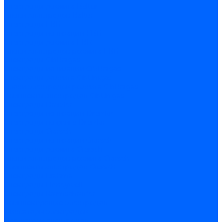
Электроды розжига Baltur
Блоки электродов Baltur
Электроды FBR
Электроды ионизации FBR
Электроды розжига FBR
Блоки электродов розжига FBR
Электроды CibUnigas
Электроды ионизации CibUnigas
Электроды розжига CibUnigas
Блоки электродов розжига CibUnigas
Комплекты электродов CibUnigas
Электроды Dreizler
Электроды ионизации Dreizler
Электроды поджига Dreizler
Электроды Giersch
Электроды ионизации Giersch
Электроды розжига Giersch
Блоки электродов розжига Giersch
Комплекты электродов Giersch
Электроды Brahma
Электроды Honeywell
Электроды Kromschroder
Комплектующие электродов
Фиксаторы электродов
Держатели электродов