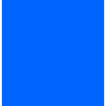
Блоки контроля герметичности Baltur
Блоки контроля герметичности Honeywell
Блоки контроля герметичности Kromschroder
Блоки контроля герметичности Siemens
Жидкотопливные шланги
Жидкотопливные шланги Ecoflam
Жидкотопливные шланги FBR
Жидкотопливные шланги Lamborghini
Жидкотопливные шланги CibUnigas
Шланги жидкотопливные Weishaupt
Газовые подводки
Форсуночные шланги
Жидкотопливные трубки для горелок
Жидкотопливные трубки Weishaupt
Фитинги
Фитинги Ecoflam
Фитинги жидкотопливные Baltur
Манометры
Вакуометры
Термометры
Комплект перехода на сжиженный газ
Датчики температуры и влажности
Датчики влажности и температуры Siemens
Регуляторы давления газа
Регуляторы давления газа Dungs