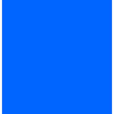
Запчасти для котлов
Автоматы горения для котлов
Горелки для котлов
Горелки для котлов Buderus
Газовые клапаны для котлов
Датчики температуры котла
Датчики температуры BAXI
Датчики температуры Buderus
Электроды для котлов
Электроды для котлов Buderus
Циркуляционные насосы
Вентиляторы для котлов
Вентиляторы для котлов BAXI
Вентиляторы для котлов Buderus
Термостаты
Термостаты комнатные Siemens
Инжекторы для котлов
Панели управления котла
Аноды магниевые
Аноды магниевые BAXI
Аноды магниевые Buderus
Комплекты перехода котла на сжиженный газ
Электромоторы для котла
Теплообменники для котлов
Байпас