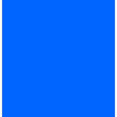
Блоки управления Giersch
Блоки управления Dreizler
Блоки управления Siemens
Блоки управления DUNGS
Топочные автоматы Brahma
Топочные автоматы Kromschroder
Топочные автоматы Resideo
Запчасти топочных автоматов
Запчасти топочных автоматов Baltur
Запчасти топочных автоматов Brahma
Запчасти топочных автоматов Dungs
Запчасти топочных автоматов Honeywell
Запчасти топочных автоматов Kromschroder
Насосы для горелок
Насосы Suntec
Насосы Suntec 21600 Longvic
Насосы Danfoss
Насосы для горелок Weishaupt
Насосы для горелок Elco
Насосы для горелок Riello
Насосы для горелок FBR
Насосы для горелок Lamborghini
Насосы для горелок Baltur
Насосы для горелок CibUnigas
Запчасти для насосов