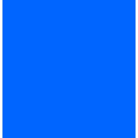
Миниконтакторы FBR
ЖК дисплеи, БУИ для горелок
ЖК дисплеи для горелок Elco
ЖК дисплеи для горелок Ecoflam
ЖК дисплеи для горелок Lamborghini
ЖК дисплеи DUNGS для горелок
Электрокомпоненты Satronic / Honeywell
Электрокомпоненты Baltur
Электрокомпоненты Brahma
Электрокомпоненты Cofi
Электрокомпоненты Dungs
Электрокомпоненты Honeywell
Переключатели потоков Honeywell
Электрокомпоненты Kromschroder
Электрокомпоненты Resideo
Электрокомпоненты Siemens
Электрокомпоненты Weishaupt
Миниконтакторы Weishaupt
ЖК дисплеи, БУИ Weishaupt
Электродвигатели
Электродвигатели для горелок Weishaupt
Электродвигатели для горелок Elco
Электродвигатели для горелок Ecoflam
Электродвигатели для горелок Riello
Электродвигатели для горелок FBR