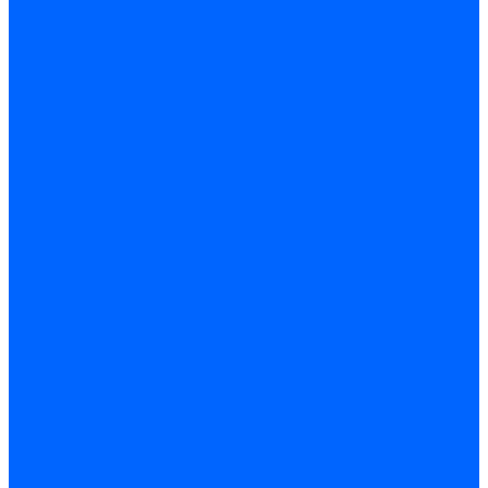
Регуляторы давления газа Baltur
Регуляторы давления газа Honeywell
Регуляторы давления газа Kromschroder
Регуляторы давления газа Siemens
Регуляторы давления газа Weishaupt
Комплектующие регуляторов давления
Запчасти регуляторов давления Dungs
Запасные части регуляторов давления Honeywell
Запчасти регуляторов давления Kromschroder
Компенсатор газовый
Пружины
Ёршики
Корпусные части, прокладки, винты и прочее
Кожухи
Кожухи Ecoflam
Кожухи FBR
Кожухи Lamborghini
Смотровые стекла
Заглушки, Винты
Заглушки, винты Weishaupt
Пластины панелей управления
Прокладки, стопортные кольца, уплотнения
Weishaupt прокладки, стопортные кольца, уплотнения
Панели управления
Трубы жаровые