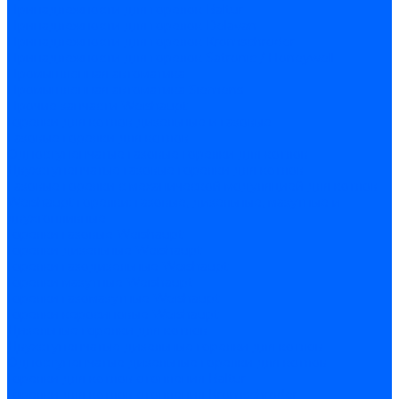
Принадлежности для горелок Baltur
Принадлежности для горелок Delavan
Принадлежности для горелок Kromschroder
Принадлежности для горелок Satronic / Honeywell
Промышленная автоматика
Промышленная автоматика Siemens
Прочие запчасти Weishaupt
Горелки для котлов дизельные и газовые
Газовые горелки для котлов
Одноступенчатые газовые горелки для котлов
Двухступенчатые газовые горелки для котлов
Газовые горелки с механической модуляцией для котлов
Weishaupt горелки: газовые, дизельные, мазутные и
двухтопливные
Горелки газовые Weishaupt
Горелки дизельные Weishaupt
Горелки газодизельные Weishaupt
Горелки мазутные Weishaupt
Горелки газомазутные Weishaupt
Горелки керосиновые Weishaupt
Дизельные горелки для котлов
Двухступенчатые дизельные горелки для котлов
Одноступенчатые дизельные горелки для котлов
Горелки для котлов отопления Baltur
Горелки для котлов отопления Kromschroder