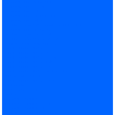
Трубы жаровые Weishaupt
Трубы жаровые Ecoflam
Трубы жаровые FBR
Трубы жаровые Lamborghini
Трубы жаровые Baltur
Жаровые трубы для газовых горелок Baltur
Трубы жаровые CibUnigas
Жаровые трубы Honeywell
Жаровые трубы Kromschroder
Комплектующие жаровых труб
Уравнительные диски
Уравнительные диски Elco
Уравнительные диски Ecoflam
Уравнительные диски Riello
Уравнительные диски FBR
Уравнительные диски Lamborhgini
Завихрители Dreizler
Уравнительные диски Giersch
Диффузоры
Диффузоры Ecoflam
Фланцы
Прокладки фланца
Прокладки фланца Ecoflam
Прокладки фланца FBR
Комплекты удлинения головы сгорания