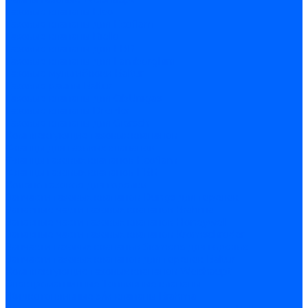
Газовые клапаны Elco
Газовые клапаны для Ecoflam
Газовые клапаны Riello
Газовые клапаны для FBR
Газовые клапаны для Lamborghini
Газовые мультиблоки Baltur
Газовые рампы Baltur
Газовые клапаны для CibUnigas
Газовые клапаны Dreizler
Газовые клапаны для Giersch
Комплектующие газовых клапанов
Фланцы для газовых клапанов
Фланцы газовых клапанов Ecoflam
Фланцы газовых клапанов FBR
Колено газовое для горелки
Запчасти газовых клапанов Dungs для горелок
Запасные части газовых клапанов Brahma
Запасные части газовых клапанов Honeywell
Запасные части газовых клапанов Kromschroder
Запчасти газовых клапанов Siemens для горелок
Запчасти газовых клапанов для горелок Baltur
Комплектующие газовых клапанов Weishaupt
Электромагнитные Топливные клапаны
Жидкотопливные э/м клапаны Brahma