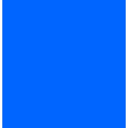
Комплектующие для реле давления
Ниппели
Кабели для реле давления
Фитинги соединительные
Держатели реле давления
Запчасти реле давления Dungs для горелок
Импульсные трубки
Запчасти реле давления Kromschroder
Запчасти реле давления Siemens для горелок
Запчасти реле давления для горелок Baltur
Форсунки
Форсунки Danfoss
Форсунки Fluidics
Форсунки для горелок Weishaupt
Форсунки для горелок Elco
Форсунки для горелок Ecoflam
Форсунки для горелок Riello
Форсунки для горелок F.B.R.
Форсунки CibUnigas
Форсунки Lamborghini
Форсунки Delavan
Форсунки Monarch
Форсунки Steinen
Форсунки для горелок Baltur
Датчики пламени