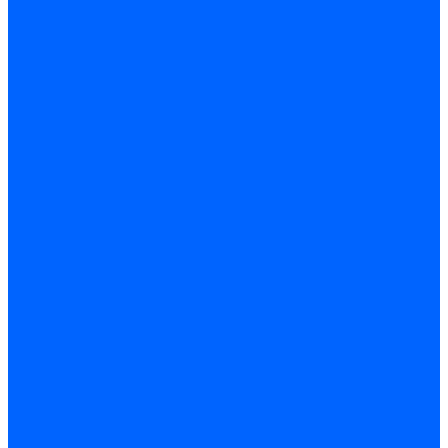
Керамическая изоляция
Удлинители электродов
Штекеры электродов
Запчасти электродов Brahma
Запчасти электродов Kromschroder
Запчасти электродов розжига и ионизации Baltur
Комплектующие электродов Weishaupt
Трансформаторы розжига
Трансформаторы розжига FIDA
Трансформаторы розжига Danfoss
Трансформаторы розжига Weishaupt
Трансформаторы розжига Elco
Трансформаторы розжига Ecoflam
Трансформаторы розжига Riello
Трансформаторы розжига FBR
Трансформаторы розжига Lamborghini
Трансформаторы розжига Baltur
Трансформаторы розжига CibUnigas
Трансформаторы розжига Giersch
Трансформаторы розжига Dreizler
Трансформаторы поджига Dungs
Трансформаторы розжига Brahma
Трансформаторы розжига Cofi
Трансформаторы розжига Honeywell
Трансформаторы розжига Kromschroder