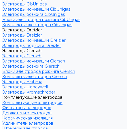
Электроды CibUnigas
Электроды ионизации CibUnigas
Электроды розжига CibUnigas
Блоки электродов розжига CibUnigas
Комплекты электродов CibUnigas
Электроды Dreizler
Электроды Dreizler
Электроды ионизации Dreizler
Электроды поджига Dreizler
Электроды Giersch
Электроды Giersch
Электроды ионизации Giersch
Электроды розжига Giersch
Блоки электродов розжига Giersch
Комплекты электродов Giersch
Электроды Brahma
Электроды Honeywell
Электроды Kromschroder
Комплектующие электродов
Комплектующие электродов
Фиксаторы электродов
Держатели электродов
Керамическая изоляция
Удлинители электродов
Штекеры электродов