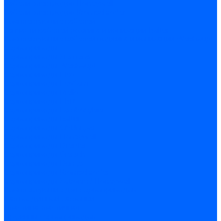
Кабели электродов Honeywell
Кабели электродов Kromschroder
Комплектующие кабелей
Запчасти кабелей розжига и ионизации Baltur
Комплектующие кабелей поджига и ионизации Weishaupt
Сервоприводы
Сервоприводы Siemens
Сервоприводы Weishaupt
Сервоприводы Elco
Сервоприводы Ecoflam
Сервоприводы Riello
Сервоприводы FBR
Сервоприводы Lamborghini
Сервоприводы Baltur
Сервоприводы CibUnigas
Сервоприводы Honeywell
Сервоприводы Dreizler
Сервоприводы Giersch
Сервоприводы Dungs
Сервоприводы Kromschroder
Сервоприводы Satronic / Honeywell
Комплектующие для сервоприводов
Вал воздушной заслонки
Пластина эластичная
Пружины сервоприводов