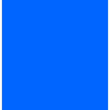
Запчасти насосов для горелок Baltur
Электроды поджига и ионизации
Электроды Weishaupt
Электроды ионизации Weishaupt
Электроды розжига Weishaupt
Электроды Elco
Электроды ионизации Elco
Электроды розжига Elco
Блоки электродов розжига Elco
Комплекты электродов Elco
Электроды Ecoflam
Электроды ионизации Ecoflam
Электроды розжига Ecoflam
Блоки электродов розжага Ecoflam
Комплекты электродов Ecoflam
Электроды Riello
Электроды ионизации Riello
Электроды розжига Riello
Комплекты электродов Riello
Электроды Lamborghini
Электроды ионизации Lamborghini
Электроды розжига Lamborghini
Блоки электродов Lamborghini
Электроды поджига и ионизации Baltur
Электроды ионизации Baltur