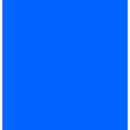
Доставка и оплата
Гарантия и условия возврата
Контакты
...
Каталог товаров
Запчасти для горелок
Блоки управления
Топочные автоматы Siemens
Менеджеры горения Weishaupt
Блоки управления Elco
Блоки управления Ecoflam
Блоки управления Riello
Блоки управления FBR
Топочные автоматы Honeywell
Блоки управления Lamborghini
Блоки управления Baltur
Блоки управления CibUnigas