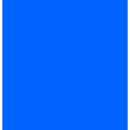
Жидкотопливные электромагнитные клапаны Baltur
Клапаны топливные электромагнитные Weishaupt
Запчасти для топливных клапанов
Запчасти жидкотопливных клапанов Brahma
Запчасти жидкотопливных клапанов Honeywell
Запчасти жидкотопливных клапанов Satronic / Honeywell
Запчасти жидкотопливных клапанов Siemens для горелок
Запчасти жидкотопливных клапанов для горелок Baltur
Комплектующие жидкотопливных клапанов Weishaupt
Электромагнитные Газовые клапаны
Газовые электромагнитные клапаны Dungs
Газовые э/м клапаны Honeywell
Газовые э/м клапаны Brahma
Газовые э/м клапаны Kromschroder
Газовые э/м клапаны Resideo
Газовые э/м клапаны Satronic / Honeywell
Газовые электромагнитные клапаны Baltur
Газовые электромагнитные клапаны Siemens
Клапаны газовые электромагнитные Weishaupt
Запасные части газовых клапанов
Запасные части газовых клапанов Siemens
Запасные части газовых клапанов для горелок Baltur
Запасные части газовых клапанов для горелок Dungs
Блоки контроля герметичности
Блоки контроля герметичности Dungs