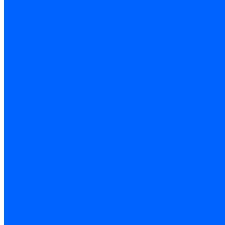
Керамическая изоляция
Удлинители электродов
Штекеры электродов
Запчасти электродов Brahma
Запчасти электродов Kromschroder
Запчасти электродов розжига и ионизации Baltur
Комплектующие электродов Weishaupt
Трансформаторы розжига
Трансформаторы розжига FIDA
Трансформаторы розжига Danfoss
Трансформаторы розжига Weishaupt
Трансформаторы розжига Elco
Трансформаторы розжига Ecoflam
Трансформаторы розжига Riello
Трансформаторы розжига FBR
Трансформаторы розжига Lamborghini
Трансформаторы розжига Baltur
Трансформаторы розжига CibUnigas
Трансформаторы розжига Giersch
Трансформаторы розжига Dreizler
Трансформаторы поджига Dungs
Трансформаторы розжига Brahma
Трансформаторы розжига Cofi
Трансформаторы розжига Honeywell
Трансформаторы розжига Kromschroder