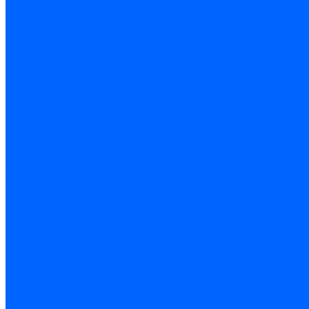
Доставка и оплата
Гарантия и условия возврата
Контакты
...
Каталог товаров
Запчасти для горелок
Блоки управления
Топочные автоматы Siemens
Менеджеры горения Weishaupt
Блоки управления Elco
Блоки управления Ecoflam
Блоки управления Riello
Блоки управления FBR
Топочные автоматы Honeywell
Блоки управления Lamborghini
Блоки управления Baltur
Блоки управления CibUnigas