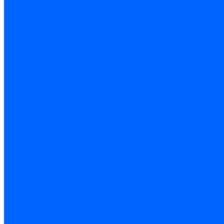
Блоки управления Giersch
Блоки управления Dreizler
Блоки управления Siemens
Блоки управления DUNGS
Топочные автоматы Brahma
Топочные автоматы Kromschroder
Топочные автоматы Resideo
Запчасти топочных автоматов
Запчасти топочных автоматов Baltur
Запчасти топочных автоматов Brahma
Запчасти топочных автоматов Dungs
Запчасти топочных автоматов Honeywell
Запчасти топочных автоматов Kromschroder
Насосы для горелок
Насосы Suntec
Насосы Suntec 21600 Longvic
Насосы Danfoss
Насосы для горелок Weishaupt
Насосы для горелок Elco
Насосы для горелок Riello
Насосы для горелок FBR
Насосы для горелок Lamborghini
Насосы для горелок Baltur
Насосы для горелок CibUnigas
Запчасти для насосов