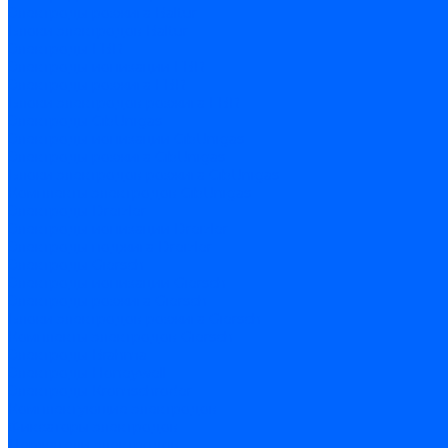
Электроды розжига Baltur
Блоки электродов Baltur
Электроды FBR
Электроды ионизации FBR
Электроды розжига FBR
Блоки электродов розжига FBR
Электроды CibUnigas
Электроды ионизации CibUnigas
Электроды розжига CibUnigas
Блоки электродов розжига CibUnigas
Комплекты электродов CibUnigas
Электроды Dreizler
Электроды ионизации Dreizler
Электроды поджига Dreizler
Электроды Giersch
Электроды ионизации Giersch
Электроды розжига Giersch
Блоки электродов розжига Giersch
Комплекты электродов Giersch
Электроды Brahma
Электроды Honeywell
Электроды Kromschroder
Комплектующие электродов
Фиксаторы электродов
Держатели электродов