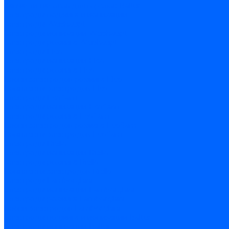
Запчасти насосов для горелок Baltur
Электроды поджига и ионизации
Электроды Weishaupt
Электроды ионизации Weishaupt
Электроды розжига Weishaupt
Электроды Elco
Электроды ионизации Elco
Электроды розжига Elco
Блоки электродов розжига Elco
Комплекты электродов Elco
Электроды Ecoflam
Электроды ионизации Ecoflam
Электроды розжига Ecoflam
Блоки электродов розжага Ecoflam
Комплекты электродов Ecoflam
Электроды Riello
Электроды ионизации Riello
Электроды розжига Riello
Комплекты электродов Riello
Электроды Lamborghini
Электроды ионизации Lamborghini
Электроды розжига Lamborghini
Блоки электродов Lamborghini
Электроды поджига и ионизации Baltur
Электроды ионизации Baltur