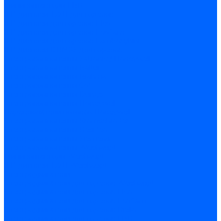
Миниконтакторы FBR
ЖК дисплеи, БУИ для горелок
ЖК дисплеи для горелок Elco
ЖК дисплеи для горелок Ecoflam
ЖК дисплеи для горелок Lamborghini
ЖК дисплеи DUNGS для горелок
Электрокомпоненты Satronic / Honeywell
Электрокомпоненты Baltur
Электрокомпоненты Brahma
Электрокомпоненты Cofi
Электрокомпоненты Dungs
Электрокомпоненты Honeywell
Переключатели потоков Honeywell
Электрокомпоненты Kromschroder
Электрокомпоненты Resideo
Электрокомпоненты Siemens
Электрокомпоненты Weishaupt
Миниконтакторы Weishaupt
ЖК дисплеи, БУИ Weishaupt
Электродвигатели
Электродвигатели для горелок Weishaupt
Электродвигатели для горелок Elco
Электродвигатели для горелок Ecoflam
Электродвигатели для горелок Riello
Электродвигатели для горелок FBR