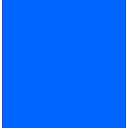
Электроды розжига Baltur
Блоки электродов Baltur
Электроды FBR
Электроды ионизации FBR
Электроды розжига FBR
Блоки электродов розжига FBR
Электроды CibUnigas
Электроды ионизации CibUnigas
Электроды розжига CibUnigas
Блоки электродов розжига CibUnigas
Комплекты электродов CibUnigas
Электроды Dreizler
Электроды ионизации Dreizler
Электроды поджига Dreizler
Электроды Giersch
Электроды ионизации Giersch
Электроды розжига Giersch
Блоки электродов розжига Giersch
Комплекты электродов Giersch
Электроды Brahma
Электроды Honeywell
Электроды Kromschroder
Комплектующие электродов
Фиксаторы электродов
Держатели электродов