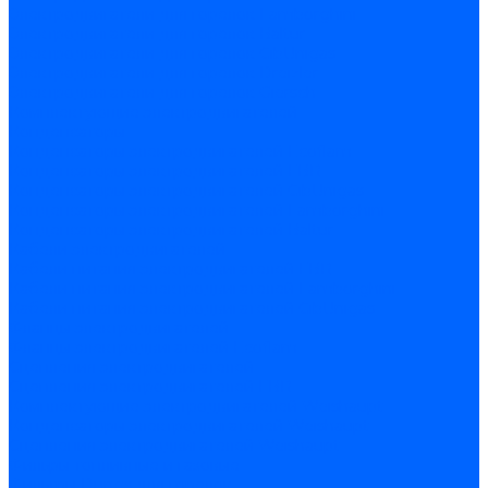
Электродвигатели для горелок Lamborghini
Электродвигатели для горелок Baltur
Электродвигатели для горелок CibUnigas
Электродвигатели для горелок Dreizler
Электродвигатели для горелок Giersch
Комплектующие электродвигателей
Конденсаторы
Конденсаторы электродвигателей Ecoflam
Конденсаторы электродвигателей FBR
Конденсаторы электродвигателей CibUnigas
Конденсаторы электродвигателей Lamborghini
Конденсаторы электродвигателей Baltur
Кабели электродвигателей
Кабели питания электродвигателей FBR
Кабели питания электродвигателей Lamborghini
Кабели питания электродвигателей CibUnigas
Фланцы электродвигателей
Фланцы электродвигателей Ecoflam
Сцепления электродвигателей
Сцепления электродвигателей FBR
Комплектующие электродвигателей Weishaupt
Конденсаторы электродвигателей Weishaupt
Сцепления электродвигателей Weishaupt
Фильры топливные и газовые
Фильтры Dungs для горелок