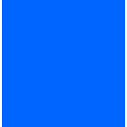
Блоки контроля герметичности Baltur
Блоки контроля герметичности Honeywell
Блоки контроля герметичности Kromschroder
Блоки контроля герметичности Siemens
Жидкотопливные шланги
Жидкотопливные шланги Ecoflam
Жидкотопливные шланги FBR
Жидкотопливные шланги Lamborghini
Жидкотопливные шланги CibUnigas
Шланги жидкотопливные Weishaupt
Газовые подводки
Форсуночные шланги
Жидкотопливные трубки для горелок
Жидкотопливные трубки Weishaupt
Фитинги
Фитинги Ecoflam
Фитинги жидкотопливные Baltur
Манометры
Вакуометры
Термометры
Комплект перехода на сжиженный газ
Датчики температуры и влажности
Датчики влажности и температуры Siemens
Регуляторы давления газа
Регуляторы давления газа Dungs