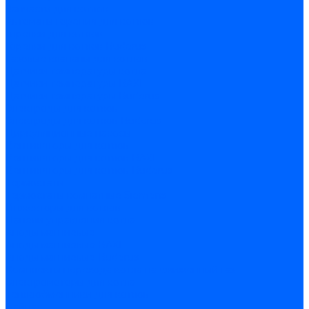
Запчасти для котлов
Автоматы горения для котлов
Горелки для котлов
Горелки для котлов Buderus
Газовые клапаны для котлов
Датчики температуры котла
Датчики температуры BAXI
Датчики температуры Buderus
Электроды для котлов
Электроды для котлов Buderus
Циркуляционные насосы
Вентиляторы для котлов
Вентиляторы для котлов BAXI
Вентиляторы для котлов Buderus
Термостаты
Термостаты комнатные Siemens
Инжекторы для котлов
Панели управления котла
Аноды магниевые
Аноды магниевые BAXI
Аноды магниевые Buderus
Комплекты перехода котла на сжиженный газ
Электромоторы для котла
Теплообменники для котлов
Байпас