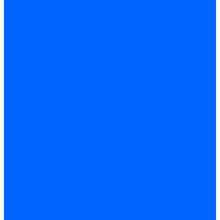
Запчасти жаровых труб Honeywell для горелок
Запчасти жаровых труб Kromschroder
Запчасти жаровых труб для горелок Baltur
Уравнительные диски Baltur
Компоненты газовой трубы Baltur
Компоненты жидкотопливной трубы Baltur
Комплектующие жаровых труб Weishaupt
Уравнительные диски Weishaupt
Компоненты газовой трубы Weishaupt
Компоненты жидкотопливной трубы Weishaupt
Уплотнения головы сгорания Weishaupt
Комплектующие к запорной арматуре
Затворы Siemens
Комплектующие к запорной арматуре Baltur
Комплектующие к запорной арматуре Siemens
Прочие запчасти для горелки
Компоненты жидкотопливной трубы Delavan
Компоненты жидкотопливной трубы Honeywell
Контрольно-измерительные приборы
Датчики давления Dungs
Датчики давления Siemens
Краны и клапаны Kromschroder
Принадлежности Brahma для горелок
Принадлежности Honeywell для горелок
Принадлежности Siemens для горелок