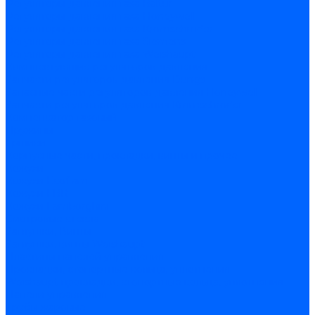
Регуляторы давления газа Baltur
Регуляторы давления газа Honeywell
Регуляторы давления газа Kromschroder
Регуляторы давления газа Siemens
Регуляторы давления газа Weishaupt
Комплектующие регуляторов давления
Запчасти регуляторов давления Dungs
Запасные части регуляторов давления Honeywell
Запчасти регуляторов давления Kromschroder
Компенсатор газовый
Пружины
Ёршики
Корпусные части, прокладки, винты и прочее
Кожухи
Кожухи Ecoflam
Кожухи FBR
Кожухи Lamborghini
Смотровые стекла
Заглушки, Винты
Заглушки, винты Weishaupt
Пластины панелей управления
Прокладки, стопортные кольца, уплотнения
Weishaupt прокладки, стопортные кольца, уплотнения
Панели управления
Трубы жаровые