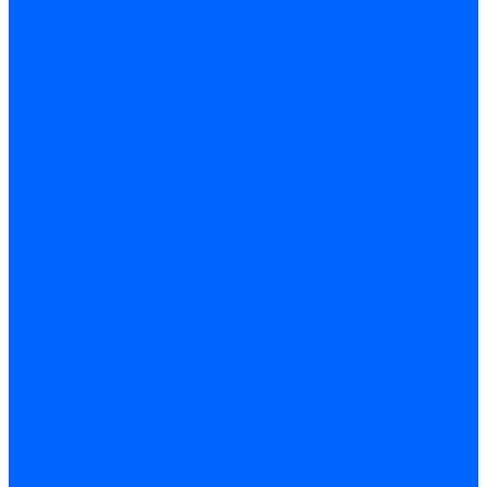
Кабели поджига и ионизации
Кабели поджига и ионизации Weishaupt
Кабели ионизации Weishaupt
Кабели поджига Weishaupt
Комплекты кабелей Weishaupt
Кабели поджига и ионизации Ecoflam
Кабели поджига Ecoflam
Кабели ионизации Ecoflam
Кабели поджига и ионазации FBR
Кабели ионизации FBR
Кабели поджига FBR
Кабели поджига и ионазации Lamborhini
Кабели ионизации Lamborghini
Кабели поджига Lamborghini
Кабели поджига и ионазации Baltur
Кабели ионизации Baltur
Кабели поджига Baltur
Кабели поджига и ионазации CibUnigas
Кабели ионизации CibUnigas
Кабели поджига CibUnigas
Кабели ионизации
Кабели поджига
Кабели в комплекте
Кабели электродов Cofi
Кабели электродов Dungs