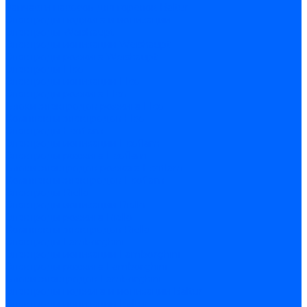
Запчасти насосов для горелок Baltur
Электроды поджига и ионизации
Электроды Weishaupt
Электроды ионизации Weishaupt
Электроды розжига Weishaupt
Электроды Elco
Электроды ионизации Elco
Электроды розжига Elco
Блоки электродов розжига Elco
Комплекты электродов Elco
Электроды Ecoflam
Электроды ионизации Ecoflam
Электроды розжига Ecoflam
Блоки электродов розжага Ecoflam
Комплекты электродов Ecoflam
Электроды Riello
Электроды ионизации Riello
Электроды розжига Riello
Комплекты электродов Riello
Электроды Lamborghini
Электроды ионизации Lamborghini
Электроды розжига Lamborghini
Блоки электродов Lamborghini
Электроды поджига и ионизации Baltur
Электроды ионизации Baltur