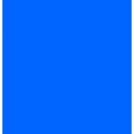
Регуляторы соотношения топливо-воздух
Приводы гидравлические
Регуляторы и сцепления
Шарнирные соединения
Кабели сервопривода
Держатель сервопривода
Шкалы воздушных заслонок
Запасные части сервоприводов и заслонок Siemens для
горелок
Запасные части сервоприводов и заслонок для горелок
Baltur
Запчасти сервоприводов Honeywell
Запчасти сервоприводов Kromschroder
Комплектующие сервоприводов Weishaupt
Заслонки для горелок
Воздушные заслонки Ecoflam
Воздушные заслонки Lamborghini
Заслонки Dungs для горелок
Заслонки Honeywell для горелок
Заслонки Kromschroder для горелок
Заслонки Siemens для горелок
Заслонки воздушные и газовые Weishaupt
Заслонки для горелок Baltur
Электрокомпоненты, ЖК дисплеи, БУИ для горелок
Миниконтакторы для горелок