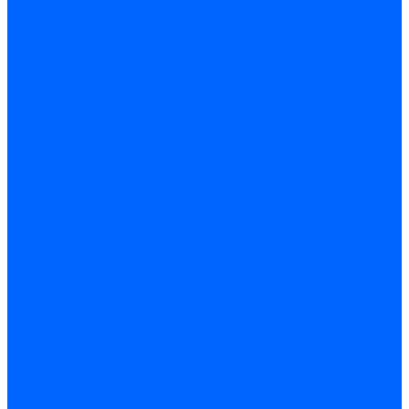
Принадлежности для горелок Baltur
Принадлежности для горелок Delavan
Принадлежности для горелок Kromschroder
Принадлежности для горелок Satronic / Honeywell
Промышленная автоматика
Промышленная автоматика Siemens
Прочие запчасти Weishaupt
Горелки для котлов дизельные и газовые
Газовые горелки для котлов
Одноступенчатые газовые горелки для котлов
Двухступенчатые газовые горелки для котлов
Газовые горелки с механической модуляцией для котлов
Weishaupt горелки: газовые, дизельные, мазутные и
двухтопливные
Горелки газовые Weishaupt
Горелки дизельные Weishaupt
Горелки газодизельные Weishaupt
Горелки мазутные Weishaupt
Горелки газомазутные Weishaupt
Горелки керосиновые Weishaupt
Дизельные горелки для котлов
Двухступенчатые дизельные горелки для котлов
Одноступенчатые дизельные горелки для котлов
Горелки для котлов отопления Baltur
Горелки для котлов отопления Kromschroder