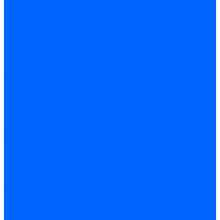
Доставка и оплата
Гарантия и условия возврата
Контакты
...
Каталог товаров
Запчасти для горелок
Блоки управления
Топочные автоматы Siemens
Менеджеры горения Weishaupt
Блоки управления Elco
Блоки управления Ecoflam
Блоки управления Riello
Блоки управления FBR
Топочные автоматы Honeywell
Блоки управления Lamborghini
Блоки управления Baltur
Блоки управления CibUnigas