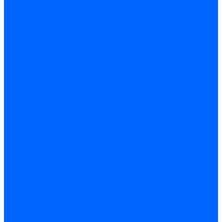
Керамическая изоляция
Удлинители электродов
Штекеры электродов
Запчасти электродов Brahma
Запчасти электродов Kromschroder
Запчасти электродов розжига и ионизации Baltur
Комплектующие электродов Weishaupt
Трансформаторы розжига
Трансформаторы розжига FIDA
Трансформаторы розжига Danfoss
Трансформаторы розжига Weishaupt
Трансформаторы розжига Elco
Трансформаторы розжига Ecoflam
Трансформаторы розжига Riello
Трансформаторы розжига FBR
Трансформаторы розжига Lamborghini
Трансформаторы розжига Baltur
Трансформаторы розжига CibUnigas
Трансформаторы розжига Giersch
Трансформаторы розжига Dreizler
Трансформаторы поджига Dungs
Трансформаторы розжига Brahma
Трансформаторы розжига Cofi
Трансформаторы розжига Honeywell
Трансформаторы розжига Kromschroder