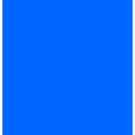
Фильтры для горелок Baltur
Запчасти фильтров Baltur
Комплектующие для фильров
Фильтрующие элементы
Запчасти фильтров Kromschroder
Запчасти фильтров для горелок Baltur
Принадлежности Dungs для горелок
Фильтры Honeywell для горелок
Фильтры Kromschroder для горелок
Вентиляторы
Вентиляторы для горелок Ecoflam
Вентиляторы для горелок FBR
Вентиляторы для горелок Lamborghini
Вентиляторы для горелок Baltur
Вентиляторы для горелок CibUnigas
Вентиляторы для горелок Giersch
Крыльчатки вентиляторов Weishaupt
Корпус вентилятора и воздухозаборный короб
Направляющие всасываемого воздуха
Звукоизоляции
Газовые клапаны, мультиблоки и рампы
Газовые мультиблоки Dungs
Газовые рампы Dungs
Газовые клапаны для Weishaupt
Рампы газовые Weishaupt