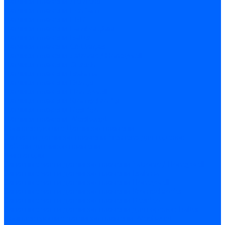
Датчики пламени Siemens
Датчики пламени Ecoflam
Датчики пламени FBR
Датчики пламени Lamborghini
Датчики пламени Baltur
Датчики пламени CibUnigas
Датчики пламени Satronic / Honeywell
Датчики пламени Giersch
Датчики пламени Brahma
Датчики пламени Dungs
Датчики пламени Honeywell
Датчики пламени Kromschroder
Датчики пламени Resideo
Датчики пламени Weishaupt
Комплектующие Датчиков пламени
Запчасти датчиков пламени Siemens для горелок
Кабели дитчиков пламени
Фиксаторы
Запасные части датчиков пламени Satronic / Honeywell
Запасные части датчиков пламени Brahma
Запасные части датчиков пламени Honeywell
Запасные части датчиков пламени Kromschroder
Запасные части датчиков пламени Resideo
Запасные части датчиков пламени для горелок Baltur
Комплектующие датчиков пламени Weishaupt