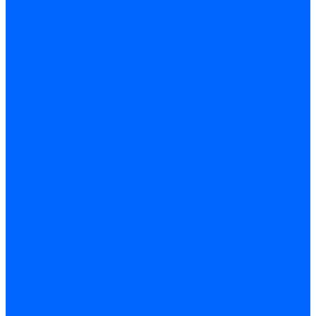
Трубы жаровые Weishaupt
Трубы жаровые Ecoflam
Трубы жаровые FBR
Трубы жаровые Lamborghini
Трубы жаровые Baltur
Жаровые трубы для газовых горелок Baltur
Трубы жаровые CibUnigas
Жаровые трубы Honeywell
Жаровые трубы Kromschroder
Комплектующие жаровых труб
Уравнительные диски
Уравнительные диски Elco
Уравнительные диски Ecoflam
Уравнительные диски Riello
Уравнительные диски FBR
Уравнительные диски Lamborhgini
Завихрители Dreizler
Уравнительные диски Giersch
Диффузоры
Диффузоры Ecoflam
Фланцы
Прокладки фланца
Прокладки фланца Ecoflam
Прокладки фланца FBR
Комплекты удлинения головы сгорания