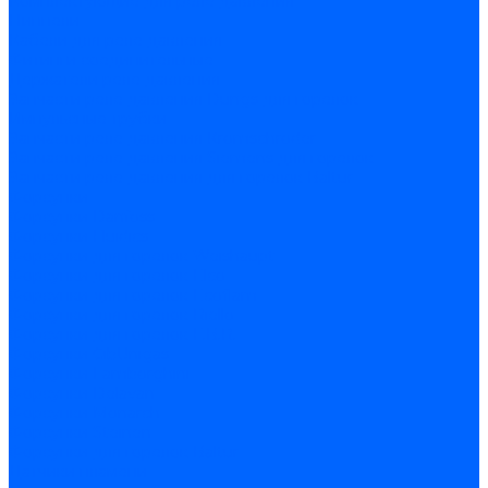
Комплектующие для реле давления
Ниппели
Кабели для реле давления
Фитинги соединительные
Держатели реле давления
Запчасти реле давления Dungs для горелок
Импульсные трубки
Запчасти реле давления Kromschroder
Запчасти реле давления Siemens для горелок
Запчасти реле давления для горелок Baltur
Форсунки
Форсунки Danfoss
Форсунки Fluidics
Форсунки для горелок Weishaupt
Форсунки для горелок Elco
Форсунки для горелок Ecoflam
Форсунки для горелок Riello
Форсунки для горелок F.B.R.
Форсунки CibUnigas
Форсунки Lamborghini
Форсунки Delavan
Форсунки Monarch
Форсунки Steinen
Форсунки для горелок Baltur
Датчики пламени