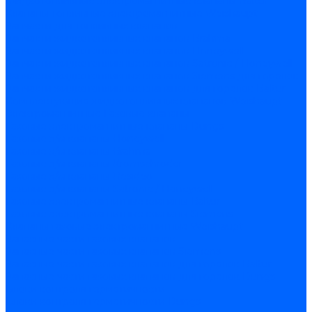
Жидкотопливные электромагнитные клапаны Baltur
Клапаны топливные электромагнитные Weishaupt
Запчасти для топливных клапанов
Запчасти жидкотопливных клапанов Brahma
Запчасти жидкотопливных клапанов Honeywell
Запчасти жидкотопливных клапанов Satronic / Honeywell
Запчасти жидкотопливных клапанов Siemens для горелок
Запчасти жидкотопливных клапанов для горелок Baltur
Комплектующие жидкотопливных клапанов Weishaupt
Электромагнитные Газовые клапаны
Газовые электромагнитные клапаны Dungs
Газовые э/м клапаны Honeywell
Газовые э/м клапаны Brahma
Газовые э/м клапаны Kromschroder
Газовые э/м клапаны Resideo
Газовые э/м клапаны Satronic / Honeywell
Газовые электромагнитные клапаны Baltur
Газовые электромагнитные клапаны Siemens
Клапаны газовые электромагнитные Weishaupt
Запасные части газовых клапанов
Запасные части газовых клапанов Siemens
Запасные части газовых клапанов для горелок Baltur
Запасные части газовых клапанов для горелок Dungs
Блоки контроля герметичности
Блоки контроля герметичности Dungs