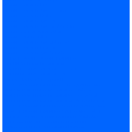
Газовые клапаны Elco
Газовые клапаны для Ecoflam
Газовые клапаны Riello
Газовые клапаны для FBR
Газовые клапаны для Lamborghini
Газовые мультиблоки Baltur
Газовые рампы Baltur
Газовые клапаны для CibUnigas
Газовые клапаны Dreizler
Газовые клапаны для Giersch
Комплектующие газовых клапанов
Фланцы для газовых клапанов
Фланцы газовых клапанов Ecoflam
Фланцы газовых клапанов FBR
Колено газовое для горелки
Запчасти газовых клапанов Dungs для горелок
Запасные части газовых клапанов Brahma
Запасные части газовых клапанов Honeywell
Запасные части газовых клапанов Kromschroder
Запчасти газовых клапанов Siemens для горелок
Запчасти газовых клапанов для горелок Baltur
Комплектующие газовых клапанов Weishaupt
Электромагнитные Топливные клапаны
Жидкотопливные э/м клапаны Brahma