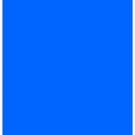
Трансформаторы розжига Satronic / Honeywell
Трансформаторы поджига Siemens
Кабели питания трансформаторов
Запчасти трансформаторов розжига Baltur
Запчасти трансформаторов розжига Brahma
Запчасти трансформаторов розжига Cofi
Запчасти трансформаторов розжига Dungs
Запчасти трансформаторов розжига Honeywell
Запчасти трансформаторов розжига Siemens
Реле давления
Реле давления Weishaupt
Реле давления Dungs
Реле давления Elco
Реле давления Ecoflam
Реле давления Riello
Реле давления FBR
Реле давления Lamborghini
Реле давления Baltur
Реле давления CibUnigas
Реле давления Dreizler
Реле давления Brahma
Реле давления Honeywell
Реле давления Kromschroder
Реле давления Siemens