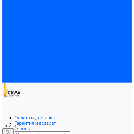
Байпасы BAXI
Кабели для котлов
Трубки соединительные для котлов
Платы электронные для котлов
Прокладки для котлов
Расширительные баки
Расширительные баки BAXI
Расширительные баки Buderus
Прочие запчасти для котлов
Запчасти Honeywell для котлов
Запчасти Resideo для котлов
Запчасти для котлов Brahma
Доставка и оплата
Гарантия и условия возврата
Контакты
Оплата и доставка
Гарантия и возврат
Поиск
Отзывы