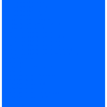
Блоки управления Giersch
Блоки управления Dreizler
Блоки управления Siemens
Блоки управления DUNGS
Топочные автоматы Brahma
Топочные автоматы Kromschroder
Топочные автоматы Resideo
Запчасти топочных автоматов
Запчасти топочных автоматов Baltur
Запчасти топочных автоматов Brahma
Запчасти топочных автоматов Dungs
Запчасти топочных автоматов Honeywell
Запчасти топочных автоматов Kromschroder
Насосы для горелок
Насосы Suntec
Насосы Suntec 21600 Longvic
Насосы Danfoss
Насосы для горелок Weishaupt
Насосы для горелок Elco
Насосы для горелок Riello
Насосы для горелок FBR
Насосы для горелок Lamborghini
Насосы для горелок Baltur
Насосы для горелок CibUnigas
Запчасти для насосов