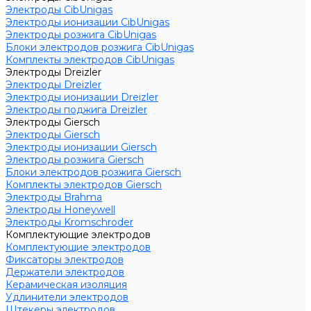
Электроды CibUnigas
Электроды ионизации CibUnigas
Электроды розжига CibUnigas
Блоки электродов розжига CibUnigas
Комплекты электродов CibUnigas
Электроды Dreizler
Электроды Dreizler
Электроды ионизации Dreizler
Электроды поджига Dreizler
Электроды Giersch
Электроды Giersch
Электроды ионизации Giersch
Электроды розжига Giersch
Блоки электродов розжига Giersch
Комплекты электродов Giersch
Электроды Brahma
Электроды Honeywell
Электроды Kromschroder
Комплектующие электродов
Комплектующие электродов
Фиксаторы электродов
Держатели электродов
Керамическая изоляция
Удлинители электродов
Штекеры электродов