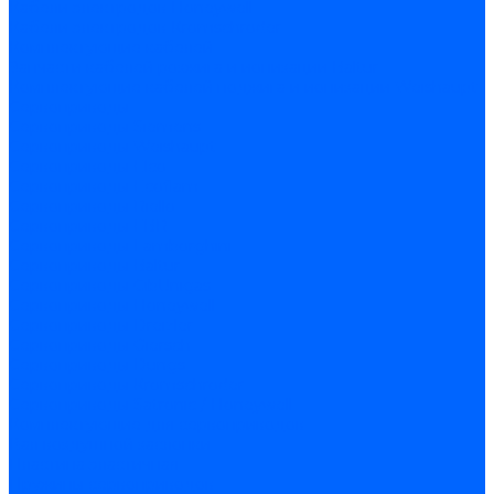
Кабели электродов Honeywell
Кабели электродов Kromschroder
Комплектующие кабелей
Запчасти кабелей розжига и ионизации Baltur
Комплектующие кабелей поджига и ионизации Weishaupt
Сервоприводы
Сервоприводы Siemens
Сервоприводы Weishaupt
Сервоприводы Elco
Сервоприводы Ecoflam
Сервоприводы Riello
Сервоприводы FBR
Сервоприводы Lamborghini
Сервоприводы Baltur
Сервоприводы CibUnigas
Сервоприводы Honeywell
Сервоприводы Dreizler
Сервоприводы Giersch
Сервоприводы Dungs
Сервоприводы Kromschroder
Сервоприводы Satronic / Honeywell
Комплектующие для сервоприводов
Вал воздушной заслонки
Пластина эластичная
Пружины сервоприводов