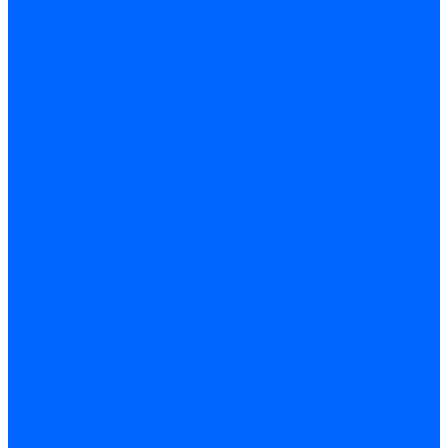
Датчики пламени Siemens
Датчики пламени Ecoflam
Датчики пламени FBR
Датчики пламени Lamborghini
Датчики пламени Baltur
Датчики пламени CibUnigas
Датчики пламени Satronic / Honeywell
Датчики пламени Giersch
Датчики пламени Brahma
Датчики пламени Dungs
Датчики пламени Honeywell
Датчики пламени Kromschroder
Датчики пламени Resideo
Датчики пламени Weishaupt
Комплектующие Датчиков пламени
Запчасти датчиков пламени Siemens для горелок
Кабели дитчиков пламени
Фиксаторы
Запасные части датчиков пламени Satronic / Honeywell
Запасные части датчиков пламени Brahma
Запасные части датчиков пламени Honeywell
Запасные части датчиков пламени Kromschroder
Запасные части датчиков пламени Resideo
Запасные части датчиков пламени для горелок Baltur
Комплектующие датчиков пламени Weishaupt