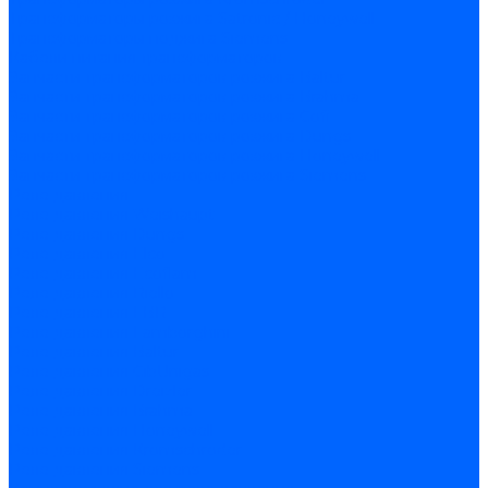
Трансформаторы розжига Satronic / Honeywell
Трансформаторы поджига Siemens
Кабели питания трансформаторов
Запчасти трансформаторов розжига Baltur
Запчасти трансформаторов розжига Brahma
Запчасти трансформаторов розжига Cofi
Запчасти трансформаторов розжига Dungs
Запчасти трансформаторов розжига Honeywell
Запчасти трансформаторов розжига Siemens
Реле давления
Реле давления Weishaupt
Реле давления Dungs
Реле давления Elco
Реле давления Ecoflam
Реле давления Riello
Реле давления FBR
Реле давления Lamborghini
Реле давления Baltur
Реле давления CibUnigas
Реле давления Dreizler
Реле давления Brahma
Реле давления Honeywell
Реле давления Kromschroder
Реле давления Siemens