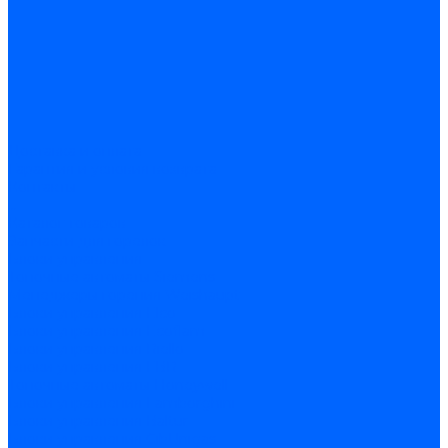
Доставка и оплата
Гарантия и условия возврата
Контакты
...
Каталог товаров
Запчасти для горелок
Блоки управления
Топочные автоматы Siemens
Менеджеры горения Weishaupt
Блоки управления Elco
Блоки управления Ecoflam
Блоки управления Riello
Блоки управления FBR
Топочные автоматы Honeywell
Блоки управления Lamborghini
Блоки управления Baltur
Блоки управления CibUnigas