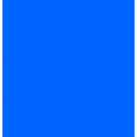
Электроды розжига Baltur
Блоки электродов Baltur
Электроды FBR
Электроды ионизации FBR
Электроды розжига FBR
Блоки электродов розжига FBR
Электроды CibUnigas
Электроды ионизации CibUnigas
Электроды розжига CibUnigas
Блоки электродов розжига CibUnigas
Комплекты электродов CibUnigas
Электроды Dreizler
Электроды ионизации Dreizler
Электроды поджига Dreizler
Электроды Giersch
Электроды ионизации Giersch
Электроды розжига Giersch
Блоки электродов розжига Giersch
Комплекты электродов Giersch
Электроды Brahma
Электроды Honeywell
Электроды Kromschroder
Комплектующие электродов
Фиксаторы электродов
Держатели электродов