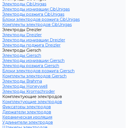
Электроды CibUnigas
Электроды ионизации CibUnigas
Электроды розжига CibUnigas
Блоки электродов розжига CibUnigas
Комплекты электродов CibUnigas
Электроды Dreizler
Электроды Dreizler
Электроды ионизации Dreizler
Электроды поджига Dreizler
Электроды Giersch
Электроды Giersch
Электроды ионизации Giersch
Электроды розжига Giersch
Блоки электродов розжига Giersch
Комплекты электродов Giersch
Электроды Brahma
Электроды Honeywell
Электроды Kromschroder
Комплектующие электродов
Комплектующие электродов
Фиксаторы электродов
Держатели электродов
Керамическая изоляция
Удлинители электродов
Штекеры электродов