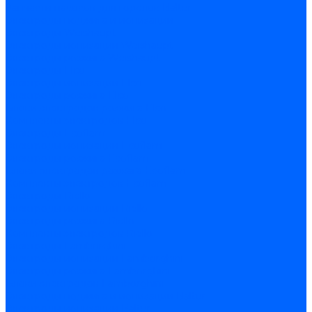
Запчасти насосов для горелок Baltur
Электроды поджига и ионизации
Электроды Weishaupt
Электроды ионизации Weishaupt
Электроды розжига Weishaupt
Электроды Elco
Электроды ионизации Elco
Электроды розжига Elco
Блоки электродов розжига Elco
Комплекты электродов Elco
Электроды Ecoflam
Электроды ионизации Ecoflam
Электроды розжига Ecoflam
Блоки электродов розжага Ecoflam
Комплекты электродов Ecoflam
Электроды Riello
Электроды ионизации Riello
Электроды розжига Riello
Комплекты электродов Riello
Электроды Lamborghini
Электроды ионизации Lamborghini
Электроды розжига Lamborghini
Блоки электродов Lamborghini
Электроды поджига и ионизации Baltur
Электроды ионизации Baltur