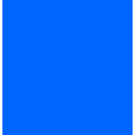
Блоки контроля герметичности Baltur
Блоки контроля герметичности Honeywell
Блоки контроля герметичности Kromschroder
Блоки контроля герметичности Siemens
Жидкотопливные шланги
Жидкотопливные шланги Ecoflam
Жидкотопливные шланги FBR
Жидкотопливные шланги Lamborghini
Жидкотопливные шланги CibUnigas
Шланги жидкотопливные Weishaupt
Газовые подводки
Форсуночные шланги
Жидкотопливные трубки для горелок
Жидкотопливные трубки Weishaupt
Фитинги
Фитинги Ecoflam
Фитинги жидкотопливные Baltur
Манометры
Вакуометры
Термометры
Комплект перехода на сжиженный газ
Датчики температуры и влажности
Датчики влажности и температуры Siemens
Регуляторы давления газа
Регуляторы давления газа Dungs