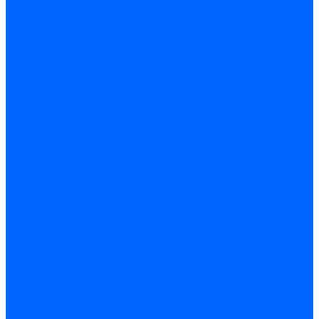
Электродвигатели для горелок Lamborghini
Электродвигатели для горелок Baltur
Электродвигатели для горелок CibUnigas
Электродвигатели для горелок Dreizler
Электродвигатели для горелок Giersch
Комплектующие электродвигателей
Конденсаторы
Конденсаторы электродвигателей Ecoflam
Конденсаторы электродвигателей FBR
Конденсаторы электродвигателей CibUnigas
Конденсаторы электродвигателей Lamborghini
Конденсаторы электродвигателей Baltur
Кабели электродвигателей
Кабели питания электродвигателей FBR
Кабели питания электродвигателей Lamborghini
Кабели питания электродвигателей CibUnigas
Фланцы электродвигателей
Фланцы электродвигателей Ecoflam
Сцепления электродвигателей
Сцепления электродвигателей FBR
Комплектующие электродвигателей Weishaupt
Конденсаторы электродвигателей Weishaupt
Сцепления электродвигателей Weishaupt
Фильры топливные и газовые
Фильтры Dungs для горелок