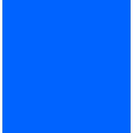
Запчасти для котлов
Автоматы горения для котлов
Горелки для котлов
Горелки для котлов Buderus
Газовые клапаны для котлов
Датчики температуры котла
Датчики температуры BAXI
Датчики температуры Buderus
Электроды для котлов
Электроды для котлов Buderus
Циркуляционные насосы
Вентиляторы для котлов
Вентиляторы для котлов BAXI
Вентиляторы для котлов Buderus
Термостаты
Термостаты комнатные Siemens
Инжекторы для котлов
Панели управления котла
Аноды магниевые
Аноды магниевые BAXI
Аноды магниевые Buderus
Комплекты перехода котла на сжиженный газ
Электромоторы для котла
Теплообменники для котлов
Байпас