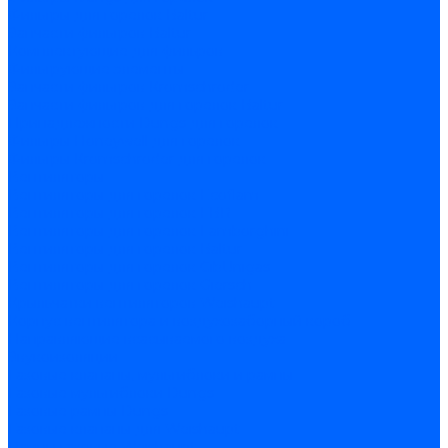
Фильтры для горелок Baltur
Запчасти фильтров Baltur
Комплектующие для фильров
Фильтрующие элементы
Запчасти фильтров Kromschroder
Запчасти фильтров для горелок Baltur
Принадлежности Dungs для горелок
Фильтры Honeywell для горелок
Фильтры Kromschroder для горелок
Вентиляторы
Вентиляторы для горелок Ecoflam
Вентиляторы для горелок FBR
Вентиляторы для горелок Lamborghini
Вентиляторы для горелок Baltur
Вентиляторы для горелок CibUnigas
Вентиляторы для горелок Giersch
Крыльчатки вентиляторов Weishaupt
Корпус вентилятора и воздухозаборный короб
Направляющие всасываемого воздуха
Звукоизоляции
Газовые клапаны, мультиблоки и рампы
Газовые мультиблоки Dungs
Газовые рампы Dungs
Газовые клапаны для Weishaupt
Рампы газовые Weishaupt