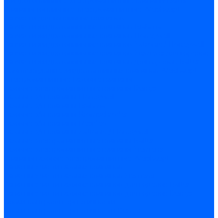
Жидкотопливные электромагнитные клапаны Baltur
Клапаны топливные электромагнитные Weishaupt
Запчасти для топливных клапанов
Запчасти жидкотопливных клапанов Brahma
Запчасти жидкотопливных клапанов Honeywell
Запчасти жидкотопливных клапанов Satronic / Honeywell
Запчасти жидкотопливных клапанов Siemens для горелок
Запчасти жидкотопливных клапанов для горелок Baltur
Комплектующие жидкотопливных клапанов Weishaupt
Электромагнитные Газовые клапаны
Газовые электромагнитные клапаны Dungs
Газовые э/м клапаны Honeywell
Газовые э/м клапаны Brahma
Газовые э/м клапаны Kromschroder
Газовые э/м клапаны Resideo
Газовые э/м клапаны Satronic / Honeywell
Газовые электромагнитные клапаны Baltur
Газовые электромагнитные клапаны Siemens
Клапаны газовые электромагнитные Weishaupt
Запасные части газовых клапанов
Запасные части газовых клапанов Siemens
Запасные части газовых клапанов для горелок Baltur
Запасные части газовых клапанов для горелок Dungs
Блоки контроля герметичности
Блоки контроля герметичности Dungs