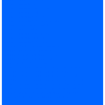
Газовые клапаны Elco
Газовые клапаны для Ecoflam
Газовые клапаны Riello
Газовые клапаны для FBR
Газовые клапаны для Lamborghini
Газовые мультиблоки Baltur
Газовые рампы Baltur
Газовые клапаны для CibUnigas
Газовые клапаны Dreizler
Газовые клапаны для Giersch
Комплектующие газовых клапанов
Фланцы для газовых клапанов
Фланцы газовых клапанов Ecoflam
Фланцы газовых клапанов FBR
Колено газовое для горелки
Запчасти газовых клапанов Dungs для горелок
Запасные части газовых клапанов Brahma
Запасные части газовых клапанов Honeywell
Запасные части газовых клапанов Kromschroder
Запчасти газовых клапанов Siemens для горелок
Запчасти газовых клапанов для горелок Baltur
Комплектующие газовых клапанов Weishaupt
Электромагнитные Топливные клапаны
Жидкотопливные э/м клапаны Brahma