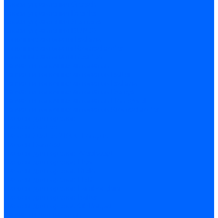
Блоки управления Giersch
Блоки управления Dreizler
Блоки управления Siemens
Блоки управления DUNGS
Топочные автоматы Brahma
Топочные автоматы Kromschroder
Топочные автоматы Resideo
Запчасти топочных автоматов
Запчасти топочных автоматов Baltur
Запчасти топочных автоматов Brahma
Запчасти топочных автоматов Dungs
Запчасти топочных автоматов Honeywell
Запчасти топочных автоматов Kromschroder
Насосы для горелок
Насосы Suntec
Насосы Suntec 21600 Longvic
Насосы Danfoss
Насосы для горелок Weishaupt
Насосы для горелок Elco
Насосы для горелок Riello
Насосы для горелок FBR
Насосы для горелок Lamborghini
Насосы для горелок Baltur
Насосы для горелок CibUnigas
Запчасти для насосов