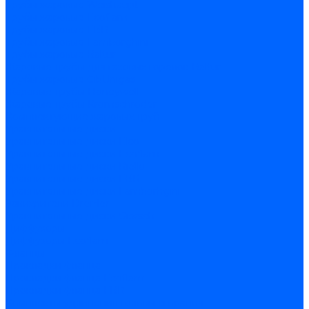
Трубы жаровые Weishaupt
Трубы жаровые Ecoflam
Трубы жаровые FBR
Трубы жаровые Lamborghini
Трубы жаровые Baltur
Жаровые трубы для газовых горелок Baltur
Трубы жаровые CibUnigas
Жаровые трубы Honeywell
Жаровые трубы Kromschroder
Комплектующие жаровых труб
Уравнительные диски
Уравнительные диски Elco
Уравнительные диски Ecoflam
Уравнительные диски Riello
Уравнительные диски FBR
Уравнительные диски Lamborhgini
Завихрители Dreizler
Уравнительные диски Giersch
Диффузоры
Диффузоры Ecoflam
Фланцы
Прокладки фланца
Прокладки фланца Ecoflam
Прокладки фланца FBR
Комплекты удлинения головы сгорания