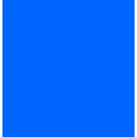
Кабели электродов Honeywell
Кабели электродов Kromschroder
Комплектующие кабелей
Запчасти кабелей розжига и ионизации Baltur
Комплектующие кабелей поджига и ионизации Weishaupt
Сервоприводы
Сервоприводы Siemens
Сервоприводы Weishaupt
Сервоприводы Elco
Сервоприводы Ecoflam
Сервоприводы Riello
Сервоприводы FBR
Сервоприводы Lamborghini
Сервоприводы Baltur
Сервоприводы CibUnigas
Сервоприводы Honeywell
Сервоприводы Dreizler
Сервоприводы Giersch
Сервоприводы Dungs
Сервоприводы Kromschroder
Сервоприводы Satronic / Honeywell
Комплектующие для сервоприводов
Вал воздушной заслонки
Пластина эластичная
Пружины сервоприводов