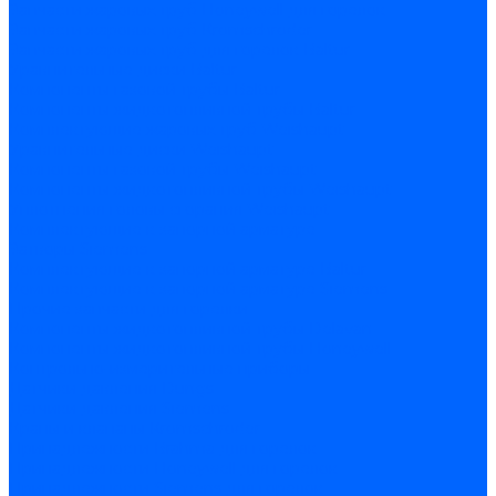
Запчасти жаровых труб Honeywell для горелок
Запчасти жаровых труб Kromschroder
Запчасти жаровых труб для горелок Baltur
Уравнительные диски Baltur
Компоненты газовой трубы Baltur
Компоненты жидкотопливной трубы Baltur
Комплектующие жаровых труб Weishaupt
Уравнительные диски Weishaupt
Компоненты газовой трубы Weishaupt
Компоненты жидкотопливной трубы Weishaupt
Уплотнения головы сгорания Weishaupt
Комплектующие к запорной арматуре
Затворы Siemens
Комплектующие к запорной арматуре Baltur
Комплектующие к запорной арматуре Siemens
Прочие запчасти для горелки
Компоненты жидкотопливной трубы Delavan
Компоненты жидкотопливной трубы Honeywell
Контрольно-измерительные приборы
Датчики давления Dungs
Датчики давления Siemens
Краны и клапаны Kromschroder
Принадлежности Brahma для горелок
Принадлежности Honeywell для горелок
Принадлежности Siemens для горелок