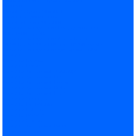
Комплектующие для реле давления
Ниппели
Кабели для реле давления
Фитинги соединительные
Держатели реле давления
Запчасти реле давления Dungs для горелок
Импульсные трубки
Запчасти реле давления Kromschroder
Запчасти реле давления Siemens для горелок
Запчасти реле давления для горелок Baltur
Форсунки
Форсунки Danfoss
Форсунки Fluidics
Форсунки для горелок Weishaupt
Форсунки для горелок Elco
Форсунки для горелок Ecoflam
Форсунки для горелок Riello
Форсунки для горелок F.B.R.
Форсунки CibUnigas
Форсунки Lamborghini
Форсунки Delavan
Форсунки Monarch
Форсунки Steinen
Форсунки для горелок Baltur
Датчики пламени