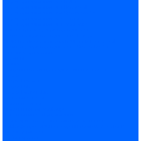
Регуляторы давления газа Baltur
Регуляторы давления газа Honeywell
Регуляторы давления газа Kromschroder
Регуляторы давления газа Siemens
Регуляторы давления газа Weishaupt
Комплектующие регуляторов давления
Запчасти регуляторов давления Dungs
Запасные части регуляторов давления Honeywell
Запчасти регуляторов давления Kromschroder
Компенсатор газовый
Пружины
Ёршики
Корпусные части, прокладки, винты и прочее
Кожухи
Кожухи Ecoflam
Кожухи FBR
Кожухи Lamborghini
Смотровые стекла
Заглушки, Винты
Заглушки, винты Weishaupt
Пластины панелей управления
Прокладки, стопортные кольца, уплотнения
Weishaupt прокладки, стопортные кольца, уплотнения
Панели управления
Трубы жаровые