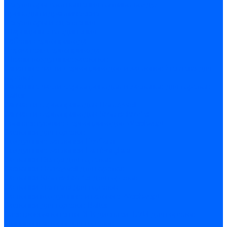
Регуляторы соотношения топливо-воздух
Приводы гидравлические
Регуляторы и сцепления
Шарнирные соединения
Кабели сервопривода
Держатель сервопривода
Шкалы воздушных заслонок
Запасные части сервоприводов и заслонок Siemens для
горелок
Запасные части сервоприводов и заслонок для горелок
Baltur
Запчасти сервоприводов Honeywell
Запчасти сервоприводов Kromschroder
Комплектующие сервоприводов Weishaupt
Заслонки для горелок
Воздушные заслонки Ecoflam
Воздушные заслонки Lamborghini
Заслонки Dungs для горелок
Заслонки Honeywell для горелок
Заслонки Kromschroder для горелок
Заслонки Siemens для горелок
Заслонки воздушные и газовые Weishaupt
Заслонки для горелок Baltur
Электрокомпоненты, ЖК дисплеи, БУИ для горелок
Миниконтакторы для горелок