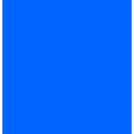
Кабели поджига и ионизации
Кабели поджига и ионизации Weishaupt
Кабели ионизации Weishaupt
Кабели поджига Weishaupt
Комплекты кабелей Weishaupt
Кабели поджига и ионизации Ecoflam
Кабели поджига Ecoflam
Кабели ионизации Ecoflam
Кабели поджига и ионазации FBR
Кабели ионизации FBR
Кабели поджига FBR
Кабели поджига и ионазации Lamborhini
Кабели ионизации Lamborghini
Кабели поджига Lamborghini
Кабели поджига и ионазации Baltur
Кабели ионизации Baltur
Кабели поджига Baltur
Кабели поджига и ионазации CibUnigas
Кабели ионизации CibUnigas
Кабели поджига CibUnigas
Кабели ионизации
Кабели поджига
Кабели в комплекте
Кабели электродов Cofi
Кабели электродов Dungs