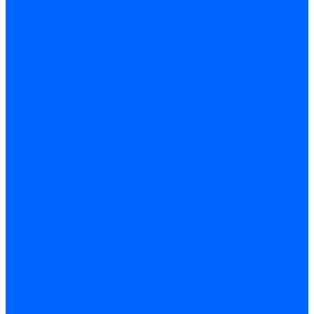
Керамическая изоляция
Удлинители электродов
Штекеры электродов
Запчасти электродов Brahma
Запчасти электродов Kromschroder
Запчасти электродов розжига и ионизации Baltur
Комплектующие электродов Weishaupt
Трансформаторы розжига
Трансформаторы розжига FIDA
Трансформаторы розжига Danfoss
Трансформаторы розжига Weishaupt
Трансформаторы розжига Elco
Трансформаторы розжига Ecoflam
Трансформаторы розжига Riello
Трансформаторы розжига FBR
Трансформаторы розжига Lamborghini
Трансформаторы розжига Baltur
Трансформаторы розжига CibUnigas
Трансформаторы розжига Giersch
Трансформаторы розжига Dreizler
Трансформаторы поджига Dungs
Трансформаторы розжига Brahma
Трансформаторы розжига Cofi
Трансформаторы розжига Honeywell
Трансформаторы розжига Kromschroder