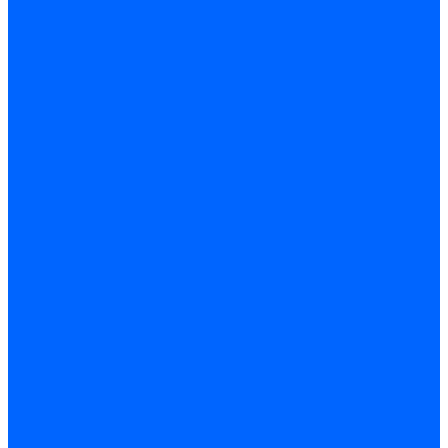
Принадлежности для горелок Baltur
Принадлежности для горелок Delavan
Принадлежности для горелок Kromschroder
Принадлежности для горелок Satronic / Honeywell
Промышленная автоматика
Промышленная автоматика Siemens
Прочие запчасти Weishaupt
Горелки для котлов дизельные и газовые
Газовые горелки для котлов
Одноступенчатые газовые горелки для котлов
Двухступенчатые газовые горелки для котлов
Газовые горелки с механической модуляцией для котлов
Weishaupt горелки: газовые, дизельные, мазутные и
двухтопливные
Горелки газовые Weishaupt
Горелки дизельные Weishaupt
Горелки газодизельные Weishaupt
Горелки мазутные Weishaupt
Горелки газомазутные Weishaupt
Горелки керосиновые Weishaupt
Дизельные горелки для котлов
Двухступенчатые дизельные горелки для котлов
Одноступенчатые дизельные горелки для котлов
Горелки для котлов отопления Baltur
Горелки для котлов отопления Kromschroder