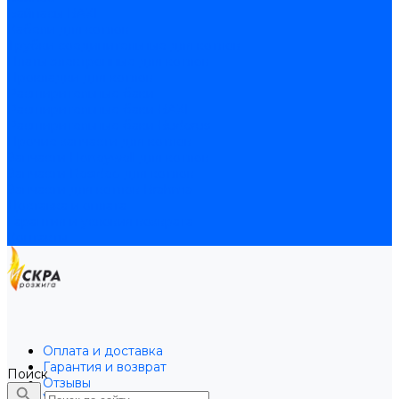
Байпасы BAXI
Кабели для котлов
Трубки соединительные для котлов
Платы электронные для котлов
Прокладки для котлов
Расширительные баки
Расширительные баки BAXI
Расширительные баки Buderus
Прочие запчасти для котлов
Запчасти Honeywell для котлов
Запчасти Resideo для котлов
Запчасти для котлов Brahma
Доставка и оплата
Гарантия и условия возврата
Контакты
Оплата и доставка
Гарантия и возврат
Поиск
Отзывы