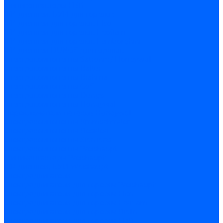
Миниконтакторы FBR
ЖК дисплеи, БУИ для горелок
ЖК дисплеи для горелок Elco
ЖК дисплеи для горелок Ecoflam
ЖК дисплеи для горелок Lamborghini
ЖК дисплеи DUNGS для горелок
Электрокомпоненты Satronic / Honeywell
Электрокомпоненты Baltur
Электрокомпоненты Brahma
Электрокомпоненты Cofi
Электрокомпоненты Dungs
Электрокомпоненты Honeywell
Переключатели потоков Honeywell
Электрокомпоненты Kromschroder
Электрокомпоненты Resideo
Электрокомпоненты Siemens
Электрокомпоненты Weishaupt
Миниконтакторы Weishaupt
ЖК дисплеи, БУИ Weishaupt
Электродвигатели
Электродвигатели для горелок Weishaupt
Электродвигатели для горелок Elco
Электродвигатели для горелок Ecoflam
Электродвигатели для горелок Riello
Электродвигатели для горелок FBR