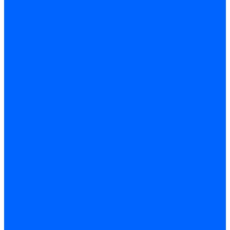
Запчасти жаровых труб Honeywell для горелок
Запчасти жаровых труб Kromschroder
Запчасти жаровых труб для горелок Baltur
Уравнительные диски Baltur
Компоненты газовой трубы Baltur
Компоненты жидкотопливной трубы Baltur
Комплектующие жаровых труб Weishaupt
Уравнительные диски Weishaupt
Компоненты газовой трубы Weishaupt
Компоненты жидкотопливной трубы Weishaupt
Уплотнения головы сгорания Weishaupt
Комплектующие к запорной арматуре
Затворы Siemens
Комплектующие к запорной арматуре Baltur
Комплектующие к запорной арматуре Siemens
Прочие запчасти для горелки
Компоненты жидкотопливной трубы Delavan
Компоненты жидкотопливной трубы Honeywell
Контрольно-измерительные приборы
Датчики давления Dungs
Датчики давления Siemens
Краны и клапаны Kromschroder
Принадлежности Brahma для горелок
Принадлежности Honeywell для горелок
Принадлежности Siemens для горелок