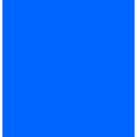
Запчасти для котлов
Автоматы горения для котлов
Горелки для котлов
Горелки для котлов Buderus
Газовые клапаны для котлов
Датчики температуры котла
Датчики температуры BAXI
Датчики температуры Buderus
Электроды для котлов
Электроды для котлов Buderus
Циркуляционные насосы
Вентиляторы для котлов
Вентиляторы для котлов BAXI
Вентиляторы для котлов Buderus
Термостаты
Термостаты комнатные Siemens
Инжекторы для котлов
Панели управления котла
Аноды магниевые
Аноды магниевые BAXI
Аноды магниевые Buderus
Комплекты перехода котла на сжиженный газ
Электромоторы для котла
Теплообменники для котлов
Байпас