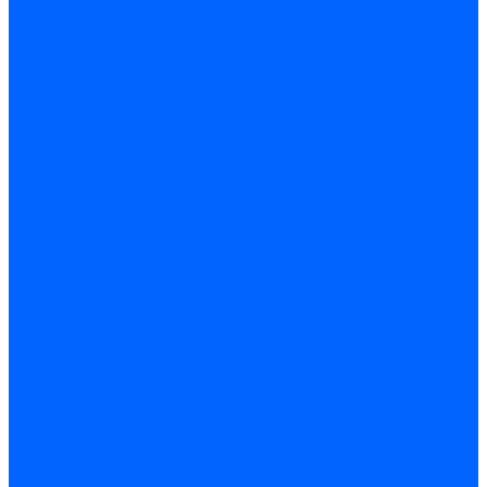
Жидкотопливные электромагнитные клапаны Baltur
Клапаны топливные электромагнитные Weishaupt
Запчасти для топливных клапанов
Запчасти жидкотопливных клапанов Brahma
Запчасти жидкотопливных клапанов Honeywell
Запчасти жидкотопливных клапанов Satronic / Honeywell
Запчасти жидкотопливных клапанов Siemens для горелок
Запчасти жидкотопливных клапанов для горелок Baltur
Комплектующие жидкотопливных клапанов Weishaupt
Электромагнитные Газовые клапаны
Газовые электромагнитные клапаны Dungs
Газовые э/м клапаны Honeywell
Газовые э/м клапаны Brahma
Газовые э/м клапаны Kromschroder
Газовые э/м клапаны Resideo
Газовые э/м клапаны Satronic / Honeywell
Газовые электромагнитные клапаны Baltur
Газовые электромагнитные клапаны Siemens
Клапаны газовые электромагнитные Weishaupt
Запасные части газовых клапанов
Запасные части газовых клапанов Siemens
Запасные части газовых клапанов для горелок Baltur
Запасные части газовых клапанов для горелок Dungs
Блоки контроля герметичности
Блоки контроля герметичности Dungs