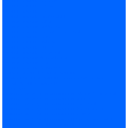
Датчики пламени Siemens
Датчики пламени Ecoflam
Датчики пламени FBR
Датчики пламени Lamborghini
Датчики пламени Baltur
Датчики пламени CibUnigas
Датчики пламени Satronic / Honeywell
Датчики пламени Giersch
Датчики пламени Brahma
Датчики пламени Dungs
Датчики пламени Honeywell
Датчики пламени Kromschroder
Датчики пламени Resideo
Датчики пламени Weishaupt
Комплектующие Датчиков пламени
Запчасти датчиков пламени Siemens для горелок
Кабели дитчиков пламени
Фиксаторы
Запасные части датчиков пламени Satronic / Honeywell
Запасные части датчиков пламени Brahma
Запасные части датчиков пламени Honeywell
Запасные части датчиков пламени Kromschroder
Запасные части датчиков пламени Resideo
Запасные части датчиков пламени для горелок Baltur
Комплектующие датчиков пламени Weishaupt