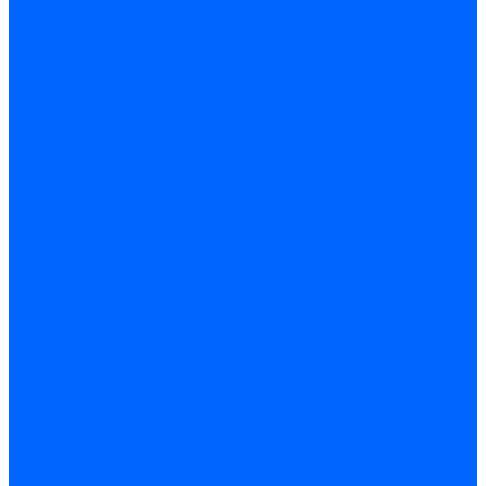
Комплектующие для реле давления
Ниппели
Кабели для реле давления
Фитинги соединительные
Держатели реле давления
Запчасти реле давления Dungs для горелок
Импульсные трубки
Запчасти реле давления Kromschroder
Запчасти реле давления Siemens для горелок
Запчасти реле давления для горелок Baltur
Форсунки
Форсунки Danfoss
Форсунки Fluidics
Форсунки для горелок Weishaupt
Форсунки для горелок Elco
Форсунки для горелок Ecoflam
Форсунки для горелок Riello
Форсунки для горелок F.B.R.
Форсунки CibUnigas
Форсунки Lamborghini
Форсунки Delavan
Форсунки Monarch
Форсунки Steinen
Форсунки для горелок Baltur
Датчики пламени