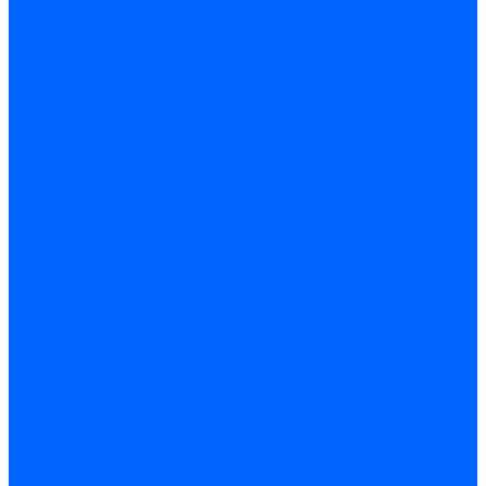
Трубы жаровые Weishaupt
Трубы жаровые Ecoflam
Трубы жаровые FBR
Трубы жаровые Lamborghini
Трубы жаровые Baltur
Жаровые трубы для газовых горелок Baltur
Трубы жаровые CibUnigas
Жаровые трубы Honeywell
Жаровые трубы Kromschroder
Комплектующие жаровых труб
Уравнительные диски
Уравнительные диски Elco
Уравнительные диски Ecoflam
Уравнительные диски Riello
Уравнительные диски FBR
Уравнительные диски Lamborhgini
Завихрители Dreizler
Уравнительные диски Giersch
Диффузоры
Диффузоры Ecoflam
Фланцы
Прокладки фланца
Прокладки фланца Ecoflam
Прокладки фланца FBR
Комплекты удлинения головы сгорания