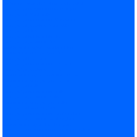
Запчасти насосов для горелок Baltur
Электроды поджига и ионизации
Электроды Weishaupt
Электроды ионизации Weishaupt
Электроды розжига Weishaupt
Электроды Elco
Электроды ионизации Elco
Электроды розжига Elco
Блоки электродов розжига Elco
Комплекты электродов Elco
Электроды Ecoflam
Электроды ионизации Ecoflam
Электроды розжига Ecoflam
Блоки электродов розжага Ecoflam
Комплекты электродов Ecoflam
Электроды Riello
Электроды ионизации Riello
Электроды розжига Riello
Комплекты электродов Riello
Электроды Lamborghini
Электроды ионизации Lamborghini
Электроды розжига Lamborghini
Блоки электродов Lamborghini
Электроды поджига и ионизации Baltur
Электроды ионизации Baltur