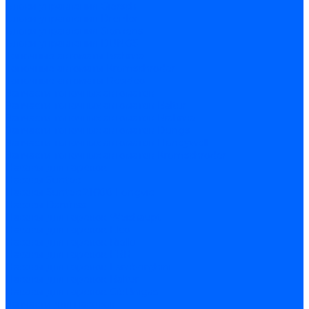
Блоки управления Giersch
Блоки управления Dreizler
Блоки управления Siemens
Блоки управления DUNGS
Топочные автоматы Brahma
Топочные автоматы Kromschroder
Топочные автоматы Resideo
Запчасти топочных автоматов
Запчасти топочных автоматов Baltur
Запчасти топочных автоматов Brahma
Запчасти топочных автоматов Dungs
Запчасти топочных автоматов Honeywell
Запчасти топочных автоматов Kromschroder
Насосы для горелок
Насосы Suntec
Насосы Suntec 21600 Longvic
Насосы Danfoss
Насосы для горелок Weishaupt
Насосы для горелок Elco
Насосы для горелок Riello
Насосы для горелок FBR
Насосы для горелок Lamborghini
Насосы для горелок Baltur
Насосы для горелок CibUnigas
Запчасти для насосов