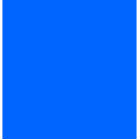
Миниконтакторы FBR
ЖК дисплеи, БУИ для горелок
ЖК дисплеи для горелок Elco
ЖК дисплеи для горелок Ecoflam
ЖК дисплеи для горелок Lamborghini
ЖК дисплеи DUNGS для горелок
Электрокомпоненты Satronic / Honeywell
Электрокомпоненты Baltur
Электрокомпоненты Brahma
Электрокомпоненты Cofi
Электрокомпоненты Dungs
Электрокомпоненты Honeywell
Переключатели потоков Honeywell
Электрокомпоненты Kromschroder
Электрокомпоненты Resideo
Электрокомпоненты Siemens
Электрокомпоненты Weishaupt
Миниконтакторы Weishaupt
ЖК дисплеи, БУИ Weishaupt
Электродвигатели
Электродвигатели для горелок Weishaupt
Электродвигатели для горелок Elco
Электродвигатели для горелок Ecoflam
Электродвигатели для горелок Riello
Электродвигатели для горелок FBR