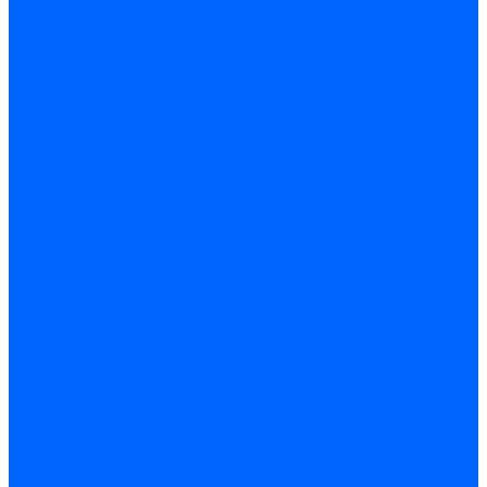
Блоки контроля герметичности Baltur
Блоки контроля герметичности Honeywell
Блоки контроля герметичности Kromschroder
Блоки контроля герметичности Siemens
Жидкотопливные шланги
Жидкотопливные шланги Ecoflam
Жидкотопливные шланги FBR
Жидкотопливные шланги Lamborghini
Жидкотопливные шланги CibUnigas
Шланги жидкотопливные Weishaupt
Газовые подводки
Форсуночные шланги
Жидкотопливные трубки для горелок
Жидкотопливные трубки Weishaupt
Фитинги
Фитинги Ecoflam
Фитинги жидкотопливные Baltur
Манометры
Вакуометры
Термометры
Комплект перехода на сжиженный газ
Датчики температуры и влажности
Датчики влажности и температуры Siemens
Регуляторы давления газа
Регуляторы давления газа Dungs