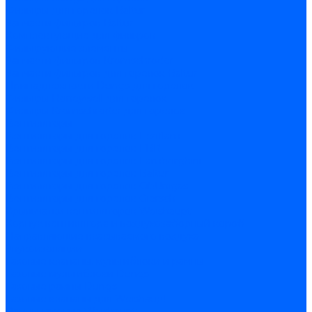
Фильтры для горелок Baltur
Запчасти фильтров Baltur
Комплектующие для фильров
Фильтрующие элементы
Запчасти фильтров Kromschroder
Запчасти фильтров для горелок Baltur
Принадлежности Dungs для горелок
Фильтры Honeywell для горелок
Фильтры Kromschroder для горелок
Вентиляторы
Вентиляторы для горелок Ecoflam
Вентиляторы для горелок FBR
Вентиляторы для горелок Lamborghini
Вентиляторы для горелок Baltur
Вентиляторы для горелок CibUnigas
Вентиляторы для горелок Giersch
Крыльчатки вентиляторов Weishaupt
Корпус вентилятора и воздухозаборный короб
Направляющие всасываемого воздуха
Звукоизоляции
Газовые клапаны, мультиблоки и рампы
Газовые мультиблоки Dungs
Газовые рампы Dungs
Газовые клапаны для Weishaupt
Рампы газовые Weishaupt