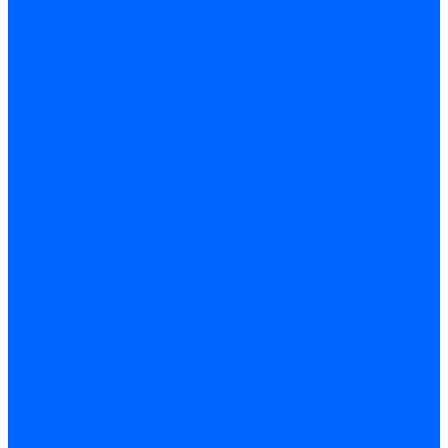
Трансформаторы розжига Satronic / Honeywell
Трансформаторы поджига Siemens
Кабели питания трансформаторов
Запчасти трансформаторов розжига Baltur
Запчасти трансформаторов розжига Brahma
Запчасти трансформаторов розжига Cofi
Запчасти трансформаторов розжига Dungs
Запчасти трансформаторов розжига Honeywell
Запчасти трансформаторов розжига Siemens
Реле давления
Реле давления Weishaupt
Реле давления Dungs
Реле давления Elco
Реле давления Ecoflam
Реле давления Riello
Реле давления FBR
Реле давления Lamborghini
Реле давления Baltur
Реле давления CibUnigas
Реле давления Dreizler
Реле давления Brahma
Реле давления Honeywell
Реле давления Kromschroder
Реле давления Siemens