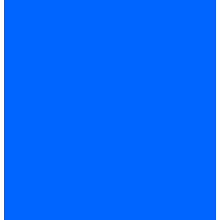
Электроды розжига Baltur
Блоки электродов Baltur
Электроды FBR
Электроды ионизации FBR
Электроды розжига FBR
Блоки электродов розжига FBR
Электроды CibUnigas
Электроды ионизации CibUnigas
Электроды розжига CibUnigas
Блоки электродов розжига CibUnigas
Комплекты электродов CibUnigas
Электроды Dreizler
Электроды ионизации Dreizler
Электроды поджига Dreizler
Электроды Giersch
Электроды ионизации Giersch
Электроды розжига Giersch
Блоки электродов розжига Giersch
Комплекты электродов Giersch
Электроды Brahma
Электроды Honeywell
Электроды Kromschroder
Комплектующие электродов
Фиксаторы электродов
Держатели электродов