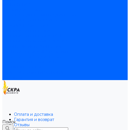
Байпасы BAXI
Кабели для котлов
Трубки соединительные для котлов
Платы электронные для котлов
Прокладки для котлов
Расширительные баки
Расширительные баки BAXI
Расширительные баки Buderus
Прочие запчасти для котлов
Запчасти Honeywell для котлов
Запчасти Resideo для котлов
Запчасти для котлов Brahma
Доставка и оплата
Гарантия и условия возврата
Контакты
Оплата и доставка
Гарантия и возврат
Поиск
Отзывы