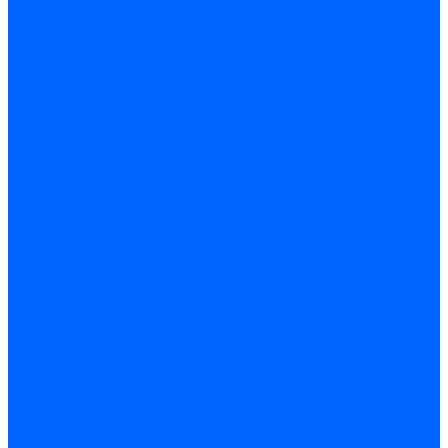
Электродвигатели для горелок Lamborghini
Электродвигатели для горелок Baltur
Электродвигатели для горелок CibUnigas
Электродвигатели для горелок Dreizler
Электродвигатели для горелок Giersch
Комплектующие электродвигателей
Конденсаторы
Конденсаторы электродвигателей Ecoflam
Конденсаторы электродвигателей FBR
Конденсаторы электродвигателей CibUnigas
Конденсаторы электродвигателей Lamborghini
Конденсаторы электродвигателей Baltur
Кабели электродвигателей
Кабели питания электродвигателей FBR
Кабели питания электродвигателей Lamborghini
Кабели питания электродвигателей CibUnigas
Фланцы электродвигателей
Фланцы электродвигателей Ecoflam
Сцепления электродвигателей
Сцепления электродвигателей FBR
Комплектующие электродвигателей Weishaupt
Конденсаторы электродвигателей Weishaupt
Сцепления электродвигателей Weishaupt
Фильры топливные и газовые
Фильтры Dungs для горелок