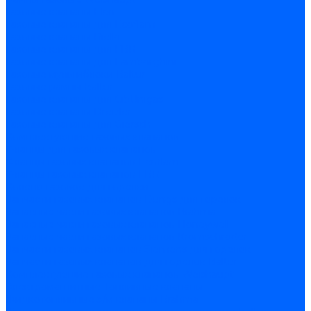
Газовые клапаны Elco
Газовые клапаны для Ecoflam
Газовые клапаны Riello
Газовые клапаны для FBR
Газовые клапаны для Lamborghini
Газовые мультиблоки Baltur
Газовые рампы Baltur
Газовые клапаны для CibUnigas
Газовые клапаны Dreizler
Газовые клапаны для Giersch
Комплектующие газовых клапанов
Фланцы для газовых клапанов
Фланцы газовых клапанов Ecoflam
Фланцы газовых клапанов FBR
Колено газовое для горелки
Запчасти газовых клапанов Dungs для горелок
Запасные части газовых клапанов Brahma
Запасные части газовых клапанов Honeywell
Запасные части газовых клапанов Kromschroder
Запчасти газовых клапанов Siemens для горелок
Запчасти газовых клапанов для горелок Baltur
Комплектующие газовых клапанов Weishaupt
Электромагнитные Топливные клапаны
Жидкотопливные э/м клапаны Brahma