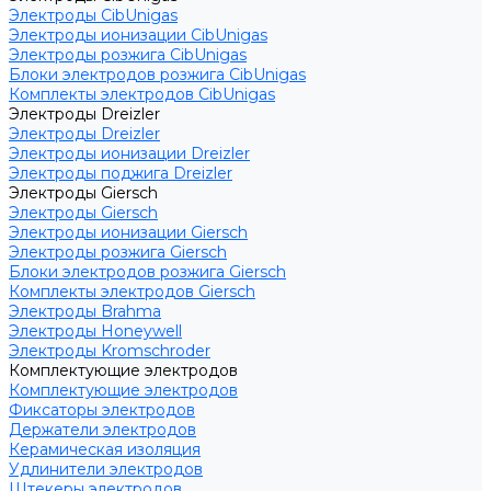
Электроды CibUnigas
Электроды ионизации CibUnigas
Электроды розжига CibUnigas
Блоки электродов розжига CibUnigas
Комплекты электродов CibUnigas
Электроды Dreizler
Электроды Dreizler
Электроды ионизации Dreizler
Электроды поджига Dreizler
Электроды Giersch
Электроды Giersch
Электроды ионизации Giersch
Электроды розжига Giersch
Блоки электродов розжига Giersch
Комплекты электродов Giersch
Электроды Brahma
Электроды Honeywell
Электроды Kromschroder
Комплектующие электродов
Комплектующие электродов
Фиксаторы электродов
Держатели электродов
Керамическая изоляция
Удлинители электродов
Штекеры электродов