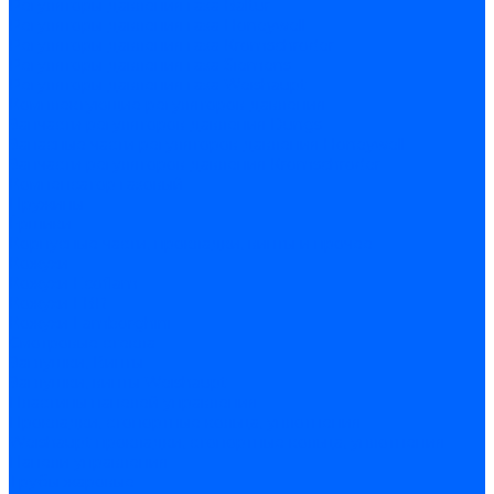
Регуляторы давления газа Baltur
Регуляторы давления газа Honeywell
Регуляторы давления газа Kromschroder
Регуляторы давления газа Siemens
Регуляторы давления газа Weishaupt
Комплектующие регуляторов давления
Запчасти регуляторов давления Dungs
Запасные части регуляторов давления Honeywell
Запчасти регуляторов давления Kromschroder
Компенсатор газовый
Пружины
Ёршики
Корпусные части, прокладки, винты и прочее
Кожухи
Кожухи Ecoflam
Кожухи FBR
Кожухи Lamborghini
Смотровые стекла
Заглушки, Винты
Заглушки, винты Weishaupt
Пластины панелей управления
Прокладки, стопортные кольца, уплотнения
Weishaupt прокладки, стопортные кольца, уплотнения
Панели управления
Трубы жаровые