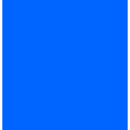
Доставка и оплата
Гарантия и условия возврата
Контакты
...
Каталог товаров
Запчасти для горелок
Блоки управления
Топочные автоматы Siemens
Менеджеры горения Weishaupt
Блоки управления Elco
Блоки управления Ecoflam
Блоки управления Riello
Блоки управления FBR
Топочные автоматы Honeywell
Блоки управления Lamborghini
Блоки управления Baltur
Блоки управления CibUnigas