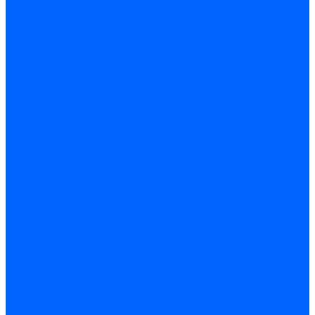
Регуляторы соотношения топливо-воздух
Приводы гидравлические
Регуляторы и сцепления
Шарнирные соединения
Кабели сервопривода
Держатель сервопривода
Шкалы воздушных заслонок
Запасные части сервоприводов и заслонок Siemens для
горелок
Запасные части сервоприводов и заслонок для горелок
Baltur
Запчасти сервоприводов Honeywell
Запчасти сервоприводов Kromschroder
Комплектующие сервоприводов Weishaupt
Заслонки для горелок
Воздушные заслонки Ecoflam
Воздушные заслонки Lamborghini
Заслонки Dungs для горелок
Заслонки Honeywell для горелок
Заслонки Kromschroder для горелок
Заслонки Siemens для горелок
Заслонки воздушные и газовые Weishaupt
Заслонки для горелок Baltur
Электрокомпоненты, ЖК дисплеи, БУИ для горелок
Миниконтакторы для горелок