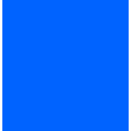
Керамическая изоляция
Удлинители электродов
Штекеры электродов
Запчасти электродов Brahma
Запчасти электродов Kromschroder
Запчасти электродов розжига и ионизации Baltur
Комплектующие электродов Weishaupt
Трансформаторы розжига
Трансформаторы розжига FIDA
Трансформаторы розжига Danfoss
Трансформаторы розжига Weishaupt
Трансформаторы розжига Elco
Трансформаторы розжига Ecoflam
Трансформаторы розжига Riello
Трансформаторы розжига FBR
Трансформаторы розжига Lamborghini
Трансформаторы розжига Baltur
Трансформаторы розжига CibUnigas
Трансформаторы розжига Giersch
Трансформаторы розжига Dreizler
Трансформаторы поджига Dungs
Трансформаторы розжига Brahma
Трансформаторы розжига Cofi
Трансформаторы розжига Honeywell
Трансформаторы розжига Kromschroder