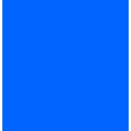
Кабели электродов Honeywell
Кабели электродов Kromschroder
Комплектующие кабелей
Запчасти кабелей розжига и ионизации Baltur
Комплектующие кабелей поджига и ионизации Weishaupt
Сервоприводы
Сервоприводы Siemens
Сервоприводы Weishaupt
Сервоприводы Elco
Сервоприводы Ecoflam
Сервоприводы Riello
Сервоприводы FBR
Сервоприводы Lamborghini
Сервоприводы Baltur
Сервоприводы CibUnigas
Сервоприводы Honeywell
Сервоприводы Dreizler
Сервоприводы Giersch
Сервоприводы Dungs
Сервоприводы Kromschroder
Сервоприводы Satronic / Honeywell
Комплектующие для сервоприводов
Вал воздушной заслонки
Пластина эластичная
Пружины сервоприводов