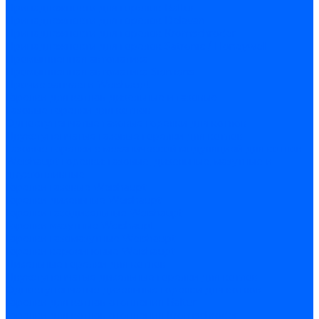
Принадлежности для горелок Baltur
Принадлежности для горелок Delavan
Принадлежности для горелок Kromschroder
Принадлежности для горелок Satronic / Honeywell
Промышленная автоматика
Промышленная автоматика Siemens
Прочие запчасти Weishaupt
Горелки для котлов дизельные и газовые
Газовые горелки для котлов
Одноступенчатые газовые горелки для котлов
Двухступенчатые газовые горелки для котлов
Газовые горелки с механической модуляцией для котлов
Weishaupt горелки: газовые, дизельные, мазутные и
двухтопливные
Горелки газовые Weishaupt
Горелки дизельные Weishaupt
Горелки газодизельные Weishaupt
Горелки мазутные Weishaupt
Горелки газомазутные Weishaupt
Горелки керосиновые Weishaupt
Дизельные горелки для котлов
Двухступенчатые дизельные горелки для котлов
Одноступенчатые дизельные горелки для котлов
Горелки для котлов отопления Baltur
Горелки для котлов отопления Kromschroder