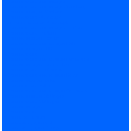
Кабели поджига и ионизации
Кабели поджига и ионизации Weishaupt
Кабели ионизации Weishaupt
Кабели поджига Weishaupt
Комплекты кабелей Weishaupt
Кабели поджига и ионизации Ecoflam
Кабели поджига Ecoflam
Кабели ионизации Ecoflam
Кабели поджига и ионазации FBR
Кабели ионизации FBR
Кабели поджига FBR
Кабели поджига и ионазации Lamborhini
Кабели ионизации Lamborghini
Кабели поджига Lamborghini
Кабели поджига и ионазации Baltur
Кабели ионизации Baltur
Кабели поджига Baltur
Кабели поджига и ионазации CibUnigas
Кабели ионизации CibUnigas
Кабели поджига CibUnigas
Кабели ионизации
Кабели поджига
Кабели в комплекте
Кабели электродов Cofi
Кабели электродов Dungs