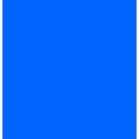
Миниконтакторы FBR
ЖК дисплеи, БУИ для горелок
ЖК дисплеи для горелок Elco
ЖК дисплеи для горелок Ecoflam
ЖК дисплеи для горелок Lamborghini
ЖК дисплеи DUNGS для горелок
Электрокомпоненты Satronic / Honeywell
Электрокомпоненты Baltur
Электрокомпоненты Brahma
Электрокомпоненты Cofi
Электрокомпоненты Dungs
Электрокомпоненты Honeywell
Переключатели потоков Honeywell
Электрокомпоненты Kromschroder
Электрокомпоненты Resideo
Электрокомпоненты Siemens
Электрокомпоненты Weishaupt
Миниконтакторы Weishaupt
ЖК дисплеи, БУИ Weishaupt
Электродвигатели
Электродвигатели для горелок Weishaupt
Электродвигатели для горелок Elco
Электродвигатели для горелок Ecoflam
Электродвигатели для горелок Riello
Электродвигатели для горелок FBR