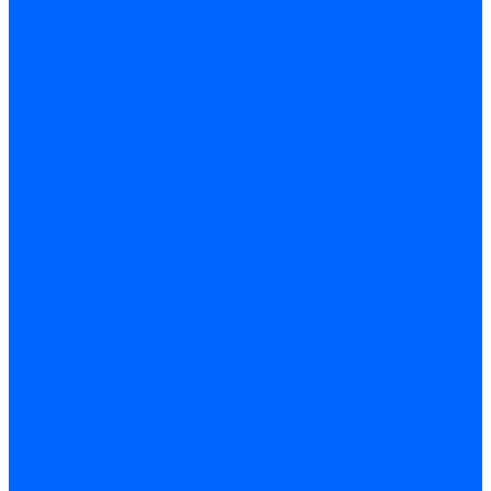
Электроды розжига Baltur
Блоки электродов Baltur
Электроды FBR
Электроды ионизации FBR
Электроды розжига FBR
Блоки электродов розжига FBR
Электроды CibUnigas
Электроды ионизации CibUnigas
Электроды розжига CibUnigas
Блоки электродов розжига CibUnigas
Комплекты электродов CibUnigas
Электроды Dreizler
Электроды ионизации Dreizler
Электроды поджига Dreizler
Электроды Giersch
Электроды ионизации Giersch
Электроды розжига Giersch
Блоки электродов розжига Giersch
Комплекты электродов Giersch
Электроды Brahma
Электроды Honeywell
Электроды Kromschroder
Комплектующие электродов
Фиксаторы электродов
Держатели электродов