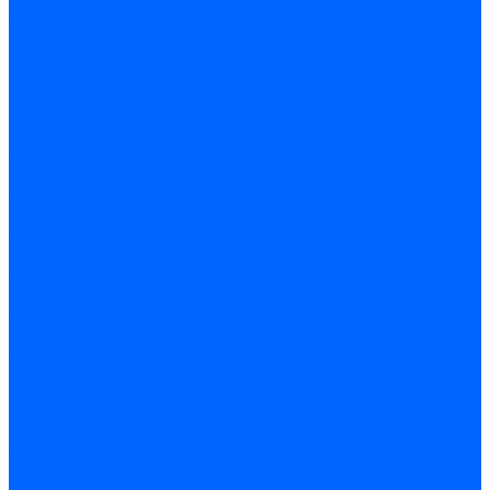
Жидкотопливные электромагнитные клапаны Baltur
Клапаны топливные электромагнитные Weishaupt
Запчасти для топливных клапанов
Запчасти жидкотопливных клапанов Brahma
Запчасти жидкотопливных клапанов Honeywell
Запчасти жидкотопливных клапанов Satronic / Honeywell
Запчасти жидкотопливных клапанов Siemens для горелок
Запчасти жидкотопливных клапанов для горелок Baltur
Комплектующие жидкотопливных клапанов Weishaupt
Электромагнитные Газовые клапаны
Газовые электромагнитные клапаны Dungs
Газовые э/м клапаны Honeywell
Газовые э/м клапаны Brahma
Газовые э/м клапаны Kromschroder
Газовые э/м клапаны Resideo
Газовые э/м клапаны Satronic / Honeywell
Газовые электромагнитные клапаны Baltur
Газовые электромагнитные клапаны Siemens
Клапаны газовые электромагнитные Weishaupt
Запасные части газовых клапанов
Запасные части газовых клапанов Siemens
Запасные части газовых клапанов для горелок Baltur
Запасные части газовых клапанов для горелок Dungs
Блоки контроля герметичности
Блоки контроля герметичности Dungs