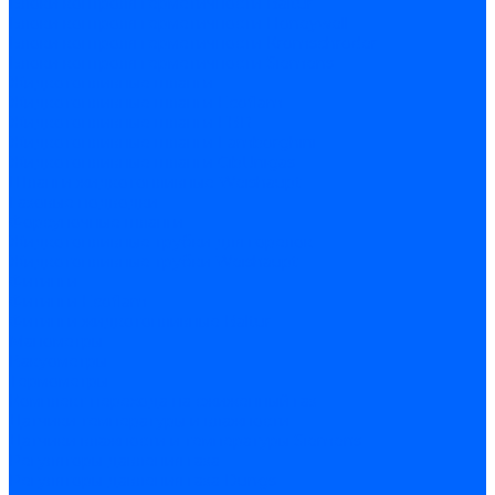
Блоки контроля герметичности Baltur
Блоки контроля герметичности Honeywell
Блоки контроля герметичности Kromschroder
Блоки контроля герметичности Siemens
Жидкотопливные шланги
Жидкотопливные шланги Ecoflam
Жидкотопливные шланги FBR
Жидкотопливные шланги Lamborghini
Жидкотопливные шланги CibUnigas
Шланги жидкотопливные Weishaupt
Газовые подводки
Форсуночные шланги
Жидкотопливные трубки для горелок
Жидкотопливные трубки Weishaupt
Фитинги
Фитинги Ecoflam
Фитинги жидкотопливные Baltur
Манометры
Вакуометры
Термометры
Комплект перехода на сжиженный газ
Датчики температуры и влажности
Датчики влажности и температуры Siemens
Регуляторы давления газа
Регуляторы давления газа Dungs