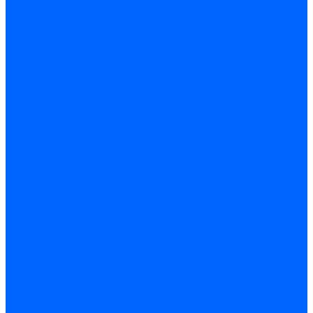
Запчасти жаровых труб Honeywell для горелок
Запчасти жаровых труб Kromschroder
Запчасти жаровых труб для горелок Baltur
Уравнительные диски Baltur
Компоненты газовой трубы Baltur
Компоненты жидкотопливной трубы Baltur
Комплектующие жаровых труб Weishaupt
Уравнительные диски Weishaupt
Компоненты газовой трубы Weishaupt
Компоненты жидкотопливной трубы Weishaupt
Уплотнения головы сгорания Weishaupt
Комплектующие к запорной арматуре
Затворы Siemens
Комплектующие к запорной арматуре Baltur
Комплектующие к запорной арматуре Siemens
Прочие запчасти для горелки
Компоненты жидкотопливной трубы Delavan
Компоненты жидкотопливной трубы Honeywell
Контрольно-измерительные приборы
Датчики давления Dungs
Датчики давления Siemens
Краны и клапаны Kromschroder
Принадлежности Brahma для горелок
Принадлежности Honeywell для горелок
Принадлежности Siemens для горелок