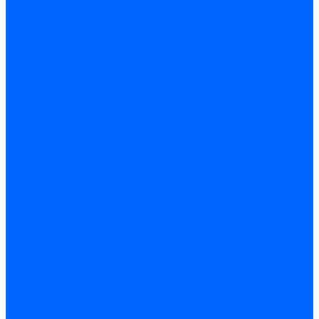
Регуляторы соотношения топливо-воздух
Приводы гидравлические
Регуляторы и сцепления
Шарнирные соединения
Кабели сервопривода
Держатель сервопривода
Шкалы воздушных заслонок
Запасные части сервоприводов и заслонок Siemens для
горелок
Запасные части сервоприводов и заслонок для горелок
Baltur
Запчасти сервоприводов Honeywell
Запчасти сервоприводов Kromschroder
Комплектующие сервоприводов Weishaupt
Заслонки для горелок
Воздушные заслонки Ecoflam
Воздушные заслонки Lamborghini
Заслонки Dungs для горелок
Заслонки Honeywell для горелок
Заслонки Kromschroder для горелок
Заслонки Siemens для горелок
Заслонки воздушные и газовые Weishaupt
Заслонки для горелок Baltur
Электрокомпоненты, ЖК дисплеи, БУИ для горелок
Миниконтакторы для горелок