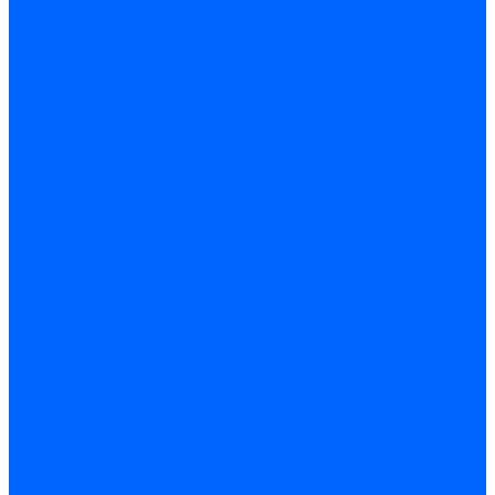
Запчасти для котлов
Автоматы горения для котлов
Горелки для котлов
Горелки для котлов Buderus
Газовые клапаны для котлов
Датчики температуры котла
Датчики температуры BAXI
Датчики температуры Buderus
Электроды для котлов
Электроды для котлов Buderus
Циркуляционные насосы
Вентиляторы для котлов
Вентиляторы для котлов BAXI
Вентиляторы для котлов Buderus
Термостаты
Термостаты комнатные Siemens
Инжекторы для котлов
Панели управления котла
Аноды магниевые
Аноды магниевые BAXI
Аноды магниевые Buderus
Комплекты перехода котла на сжиженный газ
Электромоторы для котла
Теплообменники для котлов
Байпас