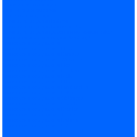
Керамическая изоляция
Удлинители электродов
Штекеры электродов
Запчасти электродов Brahma
Запчасти электродов Kromschroder
Запчасти электродов розжига и ионизации Baltur
Комплектующие электродов Weishaupt
Трансформаторы розжига
Трансформаторы розжига FIDA
Трансформаторы розжига Danfoss
Трансформаторы розжига Weishaupt
Трансформаторы розжига Elco
Трансформаторы розжига Ecoflam
Трансформаторы розжига Riello
Трансформаторы розжига FBR
Трансформаторы розжига Lamborghini
Трансформаторы розжига Baltur
Трансформаторы розжига CibUnigas
Трансформаторы розжига Giersch
Трансформаторы розжига Dreizler
Трансформаторы поджига Dungs
Трансформаторы розжига Brahma
Трансформаторы розжига Cofi
Трансформаторы розжига Honeywell
Трансформаторы розжига Kromschroder