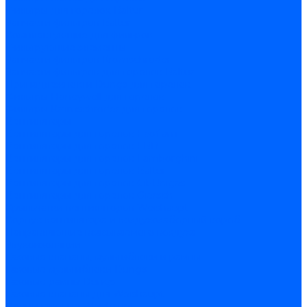
Фильтры для горелок Baltur
Запчасти фильтров Baltur
Комплектующие для фильров
Фильтрующие элементы
Запчасти фильтров Kromschroder
Запчасти фильтров для горелок Baltur
Принадлежности Dungs для горелок
Фильтры Honeywell для горелок
Фильтры Kromschroder для горелок
Вентиляторы
Вентиляторы для горелок Ecoflam
Вентиляторы для горелок FBR
Вентиляторы для горелок Lamborghini
Вентиляторы для горелок Baltur
Вентиляторы для горелок CibUnigas
Вентиляторы для горелок Giersch
Крыльчатки вентиляторов Weishaupt
Корпус вентилятора и воздухозаборный короб
Направляющие всасываемого воздуха
Звукоизоляции
Газовые клапаны, мультиблоки и рампы
Газовые мультиблоки Dungs
Газовые рампы Dungs
Газовые клапаны для Weishaupt
Рампы газовые Weishaupt