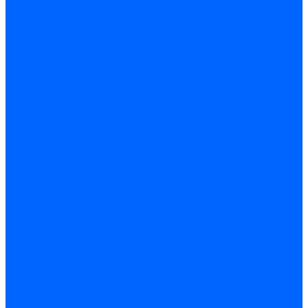
Запчасти насосов для горелок Baltur
Электроды поджига и ионизации
Электроды Weishaupt
Электроды ионизации Weishaupt
Электроды розжига Weishaupt
Электроды Elco
Электроды ионизации Elco
Электроды розжига Elco
Блоки электродов розжига Elco
Комплекты электродов Elco
Электроды Ecoflam
Электроды ионизации Ecoflam
Электроды розжига Ecoflam
Блоки электродов розжага Ecoflam
Комплекты электродов Ecoflam
Электроды Riello
Электроды ионизации Riello
Электроды розжига Riello
Комплекты электродов Riello
Электроды Lamborghini
Электроды ионизации Lamborghini
Электроды розжига Lamborghini
Блоки электродов Lamborghini
Электроды поджига и ионизации Baltur
Электроды ионизации Baltur