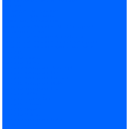
Комплектующие для реле давления
Ниппели
Кабели для реле давления
Фитинги соединительные
Держатели реле давления
Запчасти реле давления Dungs для горелок
Импульсные трубки
Запчасти реле давления Kromschroder
Запчасти реле давления Siemens для горелок
Запчасти реле давления для горелок Baltur
Форсунки
Форсунки Danfoss
Форсунки Fluidics
Форсунки для горелок Weishaupt
Форсунки для горелок Elco
Форсунки для горелок Ecoflam
Форсунки для горелок Riello
Форсунки для горелок F.B.R.
Форсунки CibUnigas
Форсунки Lamborghini
Форсунки Delavan
Форсунки Monarch
Форсунки Steinen
Форсунки для горелок Baltur
Датчики пламени