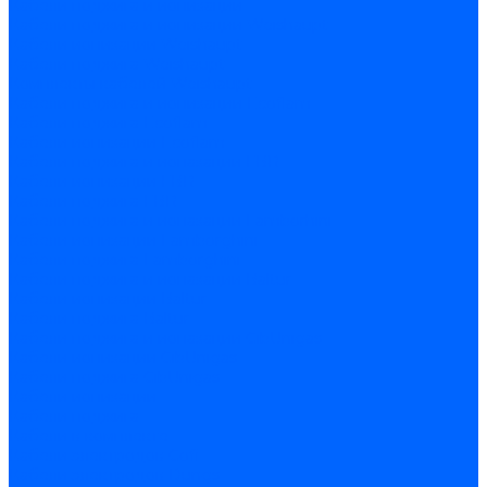
Кабели поджига и ионизации
Кабели поджига и ионизации Weishaupt
Кабели ионизации Weishaupt
Кабели поджига Weishaupt
Комплекты кабелей Weishaupt
Кабели поджига и ионизации Ecoflam
Кабели поджига Ecoflam
Кабели ионизации Ecoflam
Кабели поджига и ионазации FBR
Кабели ионизации FBR
Кабели поджига FBR
Кабели поджига и ионазации Lamborhini
Кабели ионизации Lamborghini
Кабели поджига Lamborghini
Кабели поджига и ионазации Baltur
Кабели ионизации Baltur
Кабели поджига Baltur
Кабели поджига и ионазации CibUnigas
Кабели ионизации CibUnigas
Кабели поджига CibUnigas
Кабели ионизации
Кабели поджига
Кабели в комплекте
Кабели электродов Cofi
Кабели электродов Dungs