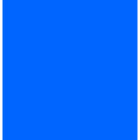
Электродвигатели для горелок Lamborghini
Электродвигатели для горелок Baltur
Электродвигатели для горелок CibUnigas
Электродвигатели для горелок Dreizler
Электродвигатели для горелок Giersch
Комплектующие электродвигателей
Конденсаторы
Конденсаторы электродвигателей Ecoflam
Конденсаторы электродвигателей FBR
Конденсаторы электродвигателей CibUnigas
Конденсаторы электродвигателей Lamborghini
Конденсаторы электродвигателей Baltur
Кабели электродвигателей
Кабели питания электродвигателей FBR
Кабели питания электродвигателей Lamborghini
Кабели питания электродвигателей CibUnigas
Фланцы электродвигателей
Фланцы электродвигателей Ecoflam
Сцепления электродвигателей
Сцепления электродвигателей FBR
Комплектующие электродвигателей Weishaupt
Конденсаторы электродвигателей Weishaupt
Сцепления электродвигателей Weishaupt
Фильры топливные и газовые
Фильтры Dungs для горелок