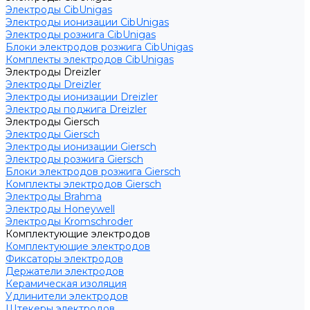
Электроды CibUnigas
Электроды ионизации CibUnigas
Электроды розжига CibUnigas
Блоки электродов розжига CibUnigas
Комплекты электродов CibUnigas
Электроды Dreizler
Электроды Dreizler
Электроды ионизации Dreizler
Электроды поджига Dreizler
Электроды Giersch
Электроды Giersch
Электроды ионизации Giersch
Электроды розжига Giersch
Блоки электродов розжига Giersch
Комплекты электродов Giersch
Электроды Brahma
Электроды Honeywell
Электроды Kromschroder
Комплектующие электродов
Комплектующие электродов
Фиксаторы электродов
Держатели электродов
Керамическая изоляция
Удлинители электродов
Штекеры электродов