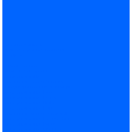
Доставка и оплата
Гарантия и условия возврата
Контакты
...
Каталог товаров
Запчасти для горелок
Блоки управления
Топочные автоматы Siemens
Менеджеры горения Weishaupt
Блоки управления Elco
Блоки управления Ecoflam
Блоки управления Riello
Блоки управления FBR
Топочные автоматы Honeywell
Блоки управления Lamborghini
Блоки управления Baltur
Блоки управления CibUnigas