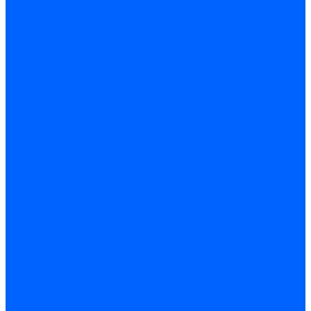
Газовые клапаны Elco
Газовые клапаны для Ecoflam
Газовые клапаны Riello
Газовые клапаны для FBR
Газовые клапаны для Lamborghini
Газовые мультиблоки Baltur
Газовые рампы Baltur
Газовые клапаны для CibUnigas
Газовые клапаны Dreizler
Газовые клапаны для Giersch
Комплектующие газовых клапанов
Фланцы для газовых клапанов
Фланцы газовых клапанов Ecoflam
Фланцы газовых клапанов FBR
Колено газовое для горелки
Запчасти газовых клапанов Dungs для горелок
Запасные части газовых клапанов Brahma
Запасные части газовых клапанов Honeywell
Запасные части газовых клапанов Kromschroder
Запчасти газовых клапанов Siemens для горелок
Запчасти газовых клапанов для горелок Baltur
Комплектующие газовых клапанов Weishaupt
Электромагнитные Топливные клапаны
Жидкотопливные э/м клапаны Brahma