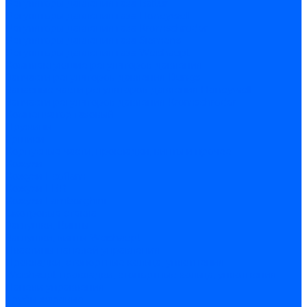
Регуляторы давления газа Baltur
Регуляторы давления газа Honeywell
Регуляторы давления газа Kromschroder
Регуляторы давления газа Siemens
Регуляторы давления газа Weishaupt
Комплектующие регуляторов давления
Запчасти регуляторов давления Dungs
Запасные части регуляторов давления Honeywell
Запчасти регуляторов давления Kromschroder
Компенсатор газовый
Пружины
Ёршики
Корпусные части, прокладки, винты и прочее
Кожухи
Кожухи Ecoflam
Кожухи FBR
Кожухи Lamborghini
Смотровые стекла
Заглушки, Винты
Заглушки, винты Weishaupt
Пластины панелей управления
Прокладки, стопортные кольца, уплотнения
Weishaupt прокладки, стопортные кольца, уплотнения
Панели управления
Трубы жаровые