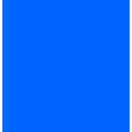
Трансформаторы розжига Satronic / Honeywell
Трансформаторы поджига Siemens
Кабели питания трансформаторов
Запчасти трансформаторов розжига Baltur
Запчасти трансформаторов розжига Brahma
Запчасти трансформаторов розжига Cofi
Запчасти трансформаторов розжига Dungs
Запчасти трансформаторов розжига Honeywell
Запчасти трансформаторов розжига Siemens
Реле давления
Реле давления Weishaupt
Реле давления Dungs
Реле давления Elco
Реле давления Ecoflam
Реле давления Riello
Реле давления FBR
Реле давления Lamborghini
Реле давления Baltur
Реле давления CibUnigas
Реле давления Dreizler
Реле давления Brahma
Реле давления Honeywell
Реле давления Kromschroder
Реле давления Siemens