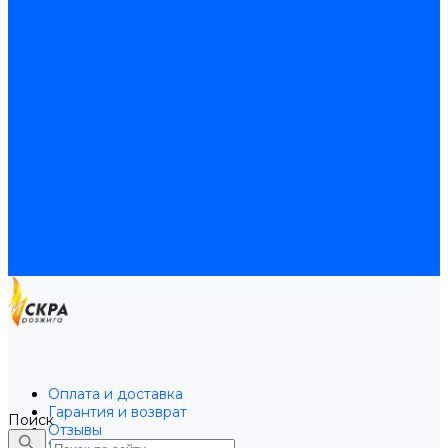
Байпасы BAXI
Кабели для котлов
Трубки соединительные для котлов
Платы электронные для котлов
Прокладки для котлов
Расширительные баки
Расширительные баки BAXI
Расширительные баки Buderus
Прочие запчасти для котлов
Запчасти Honeywell для котлов
Запчасти Resideo для котлов
Запчасти для котлов Brahma
Доставка и оплата
Гарантия и условия возврата
Контакты
Оплата и доставка
Гарантия и возврат
Поиск
Отзывы