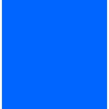
Блоки управления Giersch
Блоки управления Dreizler
Блоки управления Siemens
Блоки управления DUNGS
Топочные автоматы Brahma
Топочные автоматы Kromschroder
Топочные автоматы Resideo
Запчасти топочных автоматов
Запчасти топочных автоматов Baltur
Запчасти топочных автоматов Brahma
Запчасти топочных автоматов Dungs
Запчасти топочных автоматов Honeywell
Запчасти топочных автоматов Kromschroder
Насосы для горелок
Насосы Suntec
Насосы Suntec 21600 Longvic
Насосы Danfoss
Насосы для горелок Weishaupt
Насосы для горелок Elco
Насосы для горелок Riello
Насосы для горелок FBR
Насосы для горелок Lamborghini
Насосы для горелок Baltur
Насосы для горелок CibUnigas
Запчасти для насосов