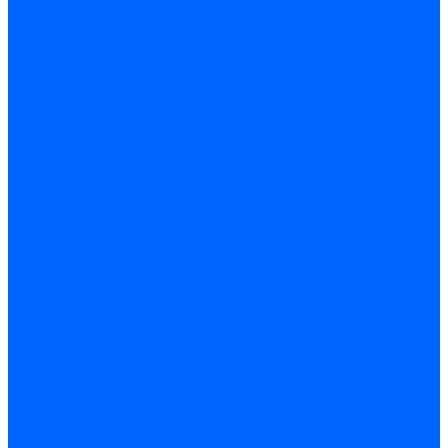
Трубы жаровые Weishaupt
Трубы жаровые Ecoflam
Трубы жаровые FBR
Трубы жаровые Lamborghini
Трубы жаровые Baltur
Жаровые трубы для газовых горелок Baltur
Трубы жаровые CibUnigas
Жаровые трубы Honeywell
Жаровые трубы Kromschroder
Комплектующие жаровых труб
Уравнительные диски
Уравнительные диски Elco
Уравнительные диски Ecoflam
Уравнительные диски Riello
Уравнительные диски FBR
Уравнительные диски Lamborhgini
Завихрители Dreizler
Уравнительные диски Giersch
Диффузоры
Диффузоры Ecoflam
Фланцы
Прокладки фланца
Прокладки фланца Ecoflam
Прокладки фланца FBR
Комплекты удлинения головы сгорания