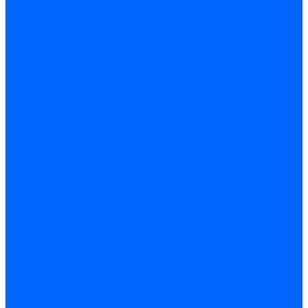
Принадлежности для горелок Baltur
Принадлежности для горелок Delavan
Принадлежности для горелок Kromschroder
Принадлежности для горелок Satronic / Honeywell
Промышленная автоматика
Промышленная автоматика Siemens
Прочие запчасти Weishaupt
Горелки для котлов дизельные и газовые
Газовые горелки для котлов
Одноступенчатые газовые горелки для котлов
Двухступенчатые газовые горелки для котлов
Газовые горелки с механической модуляцией для котлов
Weishaupt горелки: газовые, дизельные, мазутные и
двухтопливные
Горелки газовые Weishaupt
Горелки дизельные Weishaupt
Горелки газодизельные Weishaupt
Горелки мазутные Weishaupt
Горелки газомазутные Weishaupt
Горелки керосиновые Weishaupt
Дизельные горелки для котлов
Двухступенчатые дизельные горелки для котлов
Одноступенчатые дизельные горелки для котлов
Горелки для котлов отопления Baltur
Горелки для котлов отопления Kromschroder