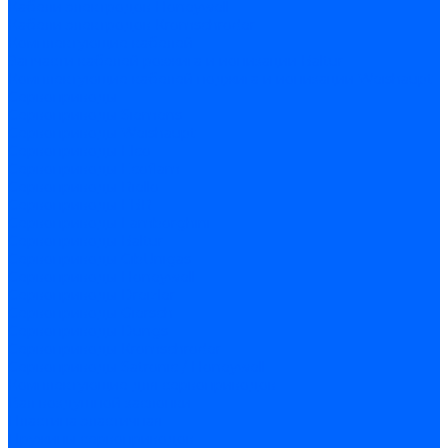
Кабели электродов Honeywell
Кабели электродов Kromschroder
Комплектующие кабелей
Запчасти кабелей розжига и ионизации Baltur
Комплектующие кабелей поджига и ионизации Weishaupt
Сервоприводы
Сервоприводы Siemens
Сервоприводы Weishaupt
Сервоприводы Elco
Сервоприводы Ecoflam
Сервоприводы Riello
Сервоприводы FBR
Сервоприводы Lamborghini
Сервоприводы Baltur
Сервоприводы CibUnigas
Сервоприводы Honeywell
Сервоприводы Dreizler
Сервоприводы Giersch
Сервоприводы Dungs
Сервоприводы Kromschroder
Сервоприводы Satronic / Honeywell
Комплектующие для сервоприводов
Вал воздушной заслонки
Пластина эластичная
Пружины сервоприводов