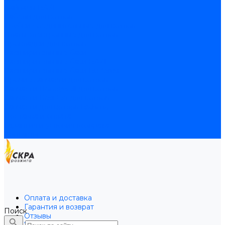
Байпасы BAXI
Кабели для котлов
Трубки соединительные для котлов
Платы электронные для котлов
Прокладки для котлов
Расширительные баки
Расширительные баки BAXI
Расширительные баки Buderus
Прочие запчасти для котлов
Запчасти Honeywell для котлов
Запчасти Resideo для котлов
Запчасти для котлов Brahma
Доставка и оплата
Гарантия и условия возврата
Контакты
Оплата и доставка
Гарантия и возврат
Поиск
Отзывы