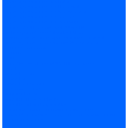
Регуляторы давления газа Baltur
Регуляторы давления газа Honeywell
Регуляторы давления газа Kromschroder
Регуляторы давления газа Siemens
Регуляторы давления газа Weishaupt
Комплектующие регуляторов давления
Запчасти регуляторов давления Dungs
Запасные части регуляторов давления Honeywell
Запчасти регуляторов давления Kromschroder
Компенсатор газовый
Пружины
Ёршики
Корпусные части, прокладки, винты и прочее
Кожухи
Кожухи Ecoflam
Кожухи FBR
Кожухи Lamborghini
Смотровые стекла
Заглушки, Винты
Заглушки, винты Weishaupt
Пластины панелей управления
Прокладки, стопортные кольца, уплотнения
Weishaupt прокладки, стопортные кольца, уплотнения
Панели управления
Трубы жаровые