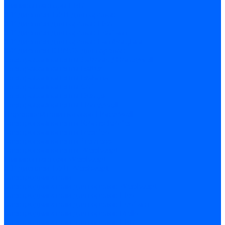
Миниконтакторы FBR
ЖК дисплеи, БУИ для горелок
ЖК дисплеи для горелок Elco
ЖК дисплеи для горелок Ecoflam
ЖК дисплеи для горелок Lamborghini
ЖК дисплеи DUNGS для горелок
Электрокомпоненты Satronic / Honeywell
Электрокомпоненты Baltur
Электрокомпоненты Brahma
Электрокомпоненты Cofi
Электрокомпоненты Dungs
Электрокомпоненты Honeywell
Переключатели потоков Honeywell
Электрокомпоненты Kromschroder
Электрокомпоненты Resideo
Электрокомпоненты Siemens
Электрокомпоненты Weishaupt
Миниконтакторы Weishaupt
ЖК дисплеи, БУИ Weishaupt
Электродвигатели
Электродвигатели для горелок Weishaupt
Электродвигатели для горелок Elco
Электродвигатели для горелок Ecoflam
Электродвигатели для горелок Riello
Электродвигатели для горелок FBR