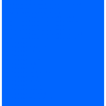
Трансформаторы розжига Satronic / Honeywell
Трансформаторы поджига Siemens
Кабели питания трансформаторов
Запчасти трансформаторов розжига Baltur
Запчасти трансформаторов розжига Brahma
Запчасти трансформаторов розжига Cofi
Запчасти трансформаторов розжига Dungs
Запчасти трансформаторов розжига Honeywell
Запчасти трансформаторов розжига Siemens
Реле давления
Реле давления Weishaupt
Реле давления Dungs
Реле давления Elco
Реле давления Ecoflam
Реле давления Riello
Реле давления FBR
Реле давления Lamborghini
Реле давления Baltur
Реле давления CibUnigas
Реле давления Dreizler
Реле давления Brahma
Реле давления Honeywell
Реле давления Kromschroder
Реле давления Siemens