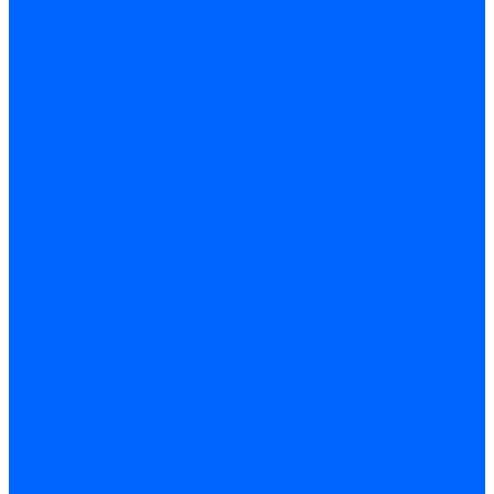
Электроды розжига Baltur
Блоки электродов Baltur
Электроды FBR
Электроды ионизации FBR
Электроды розжига FBR
Блоки электродов розжига FBR
Электроды CibUnigas
Электроды ионизации CibUnigas
Электроды розжига CibUnigas
Блоки электродов розжига CibUnigas
Комплекты электродов CibUnigas
Электроды Dreizler
Электроды ионизации Dreizler
Электроды поджига Dreizler
Электроды Giersch
Электроды ионизации Giersch
Электроды розжига Giersch
Блоки электродов розжига Giersch
Комплекты электродов Giersch
Электроды Brahma
Электроды Honeywell
Электроды Kromschroder
Комплектующие электродов
Фиксаторы электродов
Держатели электродов