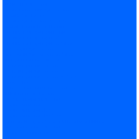
Запчасти для котлов
Автоматы горения для котлов
Горелки для котлов
Горелки для котлов Buderus
Газовые клапаны для котлов
Датчики температуры котла
Датчики температуры BAXI
Датчики температуры Buderus
Электроды для котлов
Электроды для котлов Buderus
Циркуляционные насосы
Вентиляторы для котлов
Вентиляторы для котлов BAXI
Вентиляторы для котлов Buderus
Термостаты
Термостаты комнатные Siemens
Инжекторы для котлов
Панели управления котла
Аноды магниевые
Аноды магниевые BAXI
Аноды магниевые Buderus
Комплекты перехода котла на сжиженный газ
Электромоторы для котла
Теплообменники для котлов
Байпас