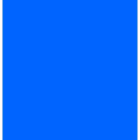
Регуляторы соотношения топливо-воздух
Приводы гидравлические
Регуляторы и сцепления
Шарнирные соединения
Кабели сервопривода
Держатель сервопривода
Шкалы воздушных заслонок
Запасные части сервоприводов и заслонок Siemens для
горелок
Запасные части сервоприводов и заслонок для горелок
Baltur
Запчасти сервоприводов Honeywell
Запчасти сервоприводов Kromschroder
Комплектующие сервоприводов Weishaupt
Заслонки для горелок
Воздушные заслонки Ecoflam
Воздушные заслонки Lamborghini
Заслонки Dungs для горелок
Заслонки Honeywell для горелок
Заслонки Kromschroder для горелок
Заслонки Siemens для горелок
Заслонки воздушные и газовые Weishaupt
Заслонки для горелок Baltur
Электрокомпоненты, ЖК дисплеи, БУИ для горелок
Миниконтакторы для горелок