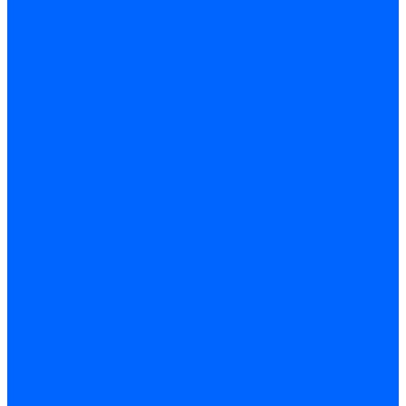
Газовые клапаны Elco
Газовые клапаны для Ecoflam
Газовые клапаны Riello
Газовые клапаны для FBR
Газовые клапаны для Lamborghini
Газовые мультиблоки Baltur
Газовые рампы Baltur
Газовые клапаны для CibUnigas
Газовые клапаны Dreizler
Газовые клапаны для Giersch
Комплектующие газовых клапанов
Фланцы для газовых клапанов
Фланцы газовых клапанов Ecoflam
Фланцы газовых клапанов FBR
Колено газовое для горелки
Запчасти газовых клапанов Dungs для горелок
Запасные части газовых клапанов Brahma
Запасные части газовых клапанов Honeywell
Запасные части газовых клапанов Kromschroder
Запчасти газовых клапанов Siemens для горелок
Запчасти газовых клапанов для горелок Baltur
Комплектующие газовых клапанов Weishaupt
Электромагнитные Топливные клапаны
Жидкотопливные э/м клапаны Brahma