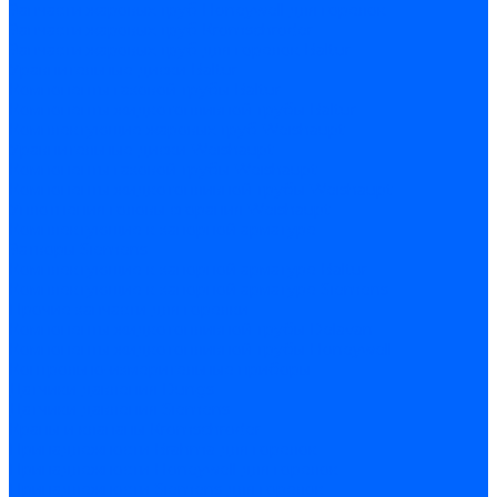
Запчасти жаровых труб Honeywell для горелок
Запчасти жаровых труб Kromschroder
Запчасти жаровых труб для горелок Baltur
Уравнительные диски Baltur
Компоненты газовой трубы Baltur
Компоненты жидкотопливной трубы Baltur
Комплектующие жаровых труб Weishaupt
Уравнительные диски Weishaupt
Компоненты газовой трубы Weishaupt
Компоненты жидкотопливной трубы Weishaupt
Уплотнения головы сгорания Weishaupt
Комплектующие к запорной арматуре
Затворы Siemens
Комплектующие к запорной арматуре Baltur
Комплектующие к запорной арматуре Siemens
Прочие запчасти для горелки
Компоненты жидкотопливной трубы Delavan
Компоненты жидкотопливной трубы Honeywell
Контрольно-измерительные приборы
Датчики давления Dungs
Датчики давления Siemens
Краны и клапаны Kromschroder
Принадлежности Brahma для горелок
Принадлежности Honeywell для горелок
Принадлежности Siemens для горелок