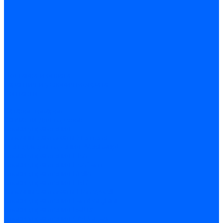
Доставка и оплата
Гарантия и условия возврата
Контакты
...
Каталог товаров
Запчасти для горелок
Блоки управления
Топочные автоматы Siemens
Менеджеры горения Weishaupt
Блоки управления Elco
Блоки управления Ecoflam
Блоки управления Riello
Блоки управления FBR
Топочные автоматы Honeywell
Блоки управления Lamborghini
Блоки управления Baltur
Блоки управления CibUnigas