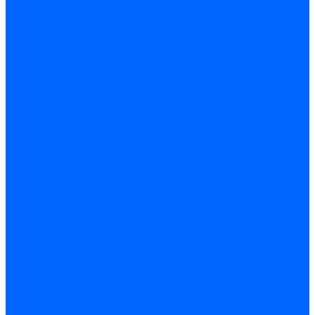
Кабели поджига и ионизации
Кабели поджига и ионизации Weishaupt
Кабели ионизации Weishaupt
Кабели поджига Weishaupt
Комплекты кабелей Weishaupt
Кабели поджига и ионизации Ecoflam
Кабели поджига Ecoflam
Кабели ионизации Ecoflam
Кабели поджига и ионазации FBR
Кабели ионизации FBR
Кабели поджига FBR
Кабели поджига и ионазации Lamborhini
Кабели ионизации Lamborghini
Кабели поджига Lamborghini
Кабели поджига и ионазации Baltur
Кабели ионизации Baltur
Кабели поджига Baltur
Кабели поджига и ионазации CibUnigas
Кабели ионизации CibUnigas
Кабели поджига CibUnigas
Кабели ионизации
Кабели поджига
Кабели в комплекте
Кабели электродов Cofi
Кабели электродов Dungs