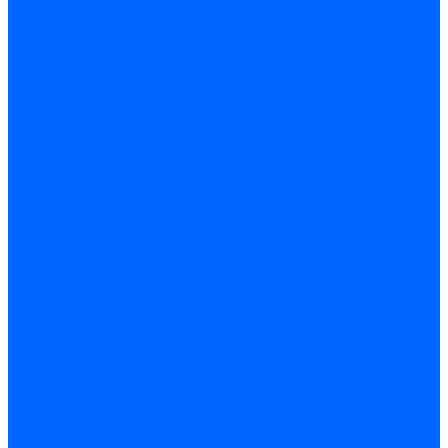
Блоки управления Giersch
Блоки управления Dreizler
Блоки управления Siemens
Блоки управления DUNGS
Топочные автоматы Brahma
Топочные автоматы Kromschroder
Топочные автоматы Resideo
Запчасти топочных автоматов
Запчасти топочных автоматов Baltur
Запчасти топочных автоматов Brahma
Запчасти топочных автоматов Dungs
Запчасти топочных автоматов Honeywell
Запчасти топочных автоматов Kromschroder
Насосы для горелок
Насосы Suntec
Насосы Suntec 21600 Longvic
Насосы Danfoss
Насосы для горелок Weishaupt
Насосы для горелок Elco
Насосы для горелок Riello
Насосы для горелок FBR
Насосы для горелок Lamborghini
Насосы для горелок Baltur
Насосы для горелок CibUnigas
Запчасти для насосов