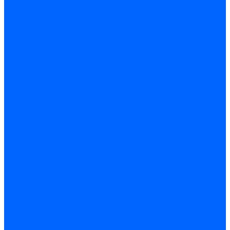
Запчасти насосов для горелок Baltur
Электроды поджига и ионизации
Электроды Weishaupt
Электроды ионизации Weishaupt
Электроды розжига Weishaupt
Электроды Elco
Электроды ионизации Elco
Электроды розжига Elco
Блоки электродов розжига Elco
Комплекты электродов Elco
Электроды Ecoflam
Электроды ионизации Ecoflam
Электроды розжига Ecoflam
Блоки электродов розжага Ecoflam
Комплекты электродов Ecoflam
Электроды Riello
Электроды ионизации Riello
Электроды розжига Riello
Комплекты электродов Riello
Электроды Lamborghini
Электроды ионизации Lamborghini
Электроды розжига Lamborghini
Блоки электродов Lamborghini
Электроды поджига и ионизации Baltur
Электроды ионизации Baltur