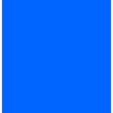
Фильтры для горелок Baltur
Запчасти фильтров Baltur
Комплектующие для фильров
Фильтрующие элементы
Запчасти фильтров Kromschroder
Запчасти фильтров для горелок Baltur
Принадлежности Dungs для горелок
Фильтры Honeywell для горелок
Фильтры Kromschroder для горелок
Вентиляторы
Вентиляторы для горелок Ecoflam
Вентиляторы для горелок FBR
Вентиляторы для горелок Lamborghini
Вентиляторы для горелок Baltur
Вентиляторы для горелок CibUnigas
Вентиляторы для горелок Giersch
Крыльчатки вентиляторов Weishaupt
Корпус вентилятора и воздухозаборный короб
Направляющие всасываемого воздуха
Звукоизоляции
Газовые клапаны, мультиблоки и рампы
Газовые мультиблоки Dungs
Газовые рампы Dungs
Газовые клапаны для Weishaupt
Рампы газовые Weishaupt