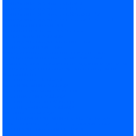
Принадлежности для горелок Baltur
Принадлежности для горелок Delavan
Принадлежности для горелок Kromschroder
Принадлежности для горелок Satronic / Honeywell
Промышленная автоматика
Промышленная автоматика Siemens
Прочие запчасти Weishaupt
Горелки для котлов дизельные и газовые
Газовые горелки для котлов
Одноступенчатые газовые горелки для котлов
Двухступенчатые газовые горелки для котлов
Газовые горелки с механической модуляцией для котлов
Weishaupt горелки: газовые, дизельные, мазутные и
двухтопливные
Горелки газовые Weishaupt
Горелки дизельные Weishaupt
Горелки газодизельные Weishaupt
Горелки мазутные Weishaupt
Горелки газомазутные Weishaupt
Горелки керосиновые Weishaupt
Дизельные горелки для котлов
Двухступенчатые дизельные горелки для котлов
Одноступенчатые дизельные горелки для котлов
Горелки для котлов отопления Baltur
Горелки для котлов отопления Kromschroder