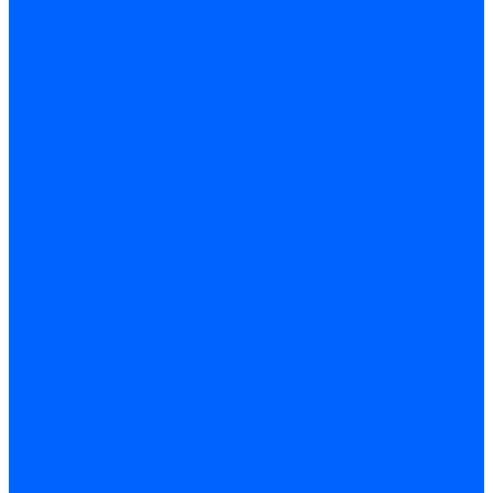
Датчики пламени Siemens
Датчики пламени Ecoflam
Датчики пламени FBR
Датчики пламени Lamborghini
Датчики пламени Baltur
Датчики пламени CibUnigas
Датчики пламени Satronic / Honeywell
Датчики пламени Giersch
Датчики пламени Brahma
Датчики пламени Dungs
Датчики пламени Honeywell
Датчики пламени Kromschroder
Датчики пламени Resideo
Датчики пламени Weishaupt
Комплектующие Датчиков пламени
Запчасти датчиков пламени Siemens для горелок
Кабели дитчиков пламени
Фиксаторы
Запасные части датчиков пламени Satronic / Honeywell
Запасные части датчиков пламени Brahma
Запасные части датчиков пламени Honeywell
Запасные части датчиков пламени Kromschroder
Запасные части датчиков пламени Resideo
Запасные части датчиков пламени для горелок Baltur
Комплектующие датчиков пламени Weishaupt