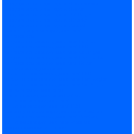
Электродвигатели для горелок Lamborghini
Электродвигатели для горелок Baltur
Электродвигатели для горелок CibUnigas
Электродвигатели для горелок Dreizler
Электродвигатели для горелок Giersch
Комплектующие электродвигателей
Конденсаторы
Конденсаторы электродвигателей Ecoflam
Конденсаторы электродвигателей FBR
Конденсаторы электродвигателей CibUnigas
Конденсаторы электродвигателей Lamborghini
Конденсаторы электродвигателей Baltur
Кабели электродвигателей
Кабели питания электродвигателей FBR
Кабели питания электродвигателей Lamborghini
Кабели питания электродвигателей CibUnigas
Фланцы электродвигателей
Фланцы электродвигателей Ecoflam
Сцепления электродвигателей
Сцепления электродвигателей FBR
Комплектующие электродвигателей Weishaupt
Конденсаторы электродвигателей Weishaupt
Сцепления электродвигателей Weishaupt
Фильры топливные и газовые
Фильтры Dungs для горелок