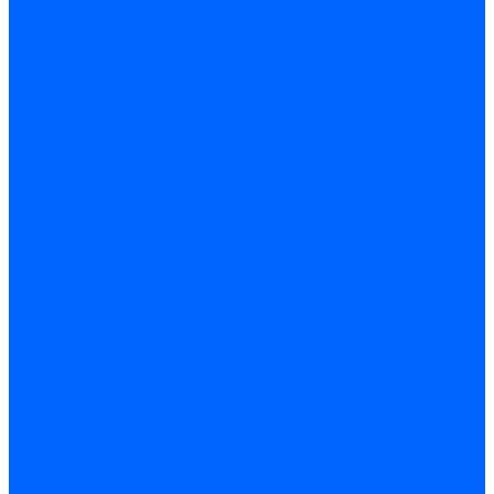
Трубы жаровые Weishaupt
Трубы жаровые Ecoflam
Трубы жаровые FBR
Трубы жаровые Lamborghini
Трубы жаровые Baltur
Жаровые трубы для газовых горелок Baltur
Трубы жаровые CibUnigas
Жаровые трубы Honeywell
Жаровые трубы Kromschroder
Комплектующие жаровых труб
Уравнительные диски
Уравнительные диски Elco
Уравнительные диски Ecoflam
Уравнительные диски Riello
Уравнительные диски FBR
Уравнительные диски Lamborhgini
Завихрители Dreizler
Уравнительные диски Giersch
Диффузоры
Диффузоры Ecoflam
Фланцы
Прокладки фланца
Прокладки фланца Ecoflam
Прокладки фланца FBR
Комплекты удлинения головы сгорания