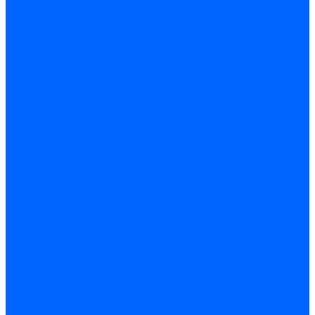
Комплектующие для реле давления
Ниппели
Кабели для реле давления
Фитинги соединительные
Держатели реле давления
Запчасти реле давления Dungs для горелок
Импульсные трубки
Запчасти реле давления Kromschroder
Запчасти реле давления Siemens для горелок
Запчасти реле давления для горелок Baltur
Форсунки
Форсунки Danfoss
Форсунки Fluidics
Форсунки для горелок Weishaupt
Форсунки для горелок Elco
Форсунки для горелок Ecoflam
Форсунки для горелок Riello
Форсунки для горелок F.B.R.
Форсунки CibUnigas
Форсунки Lamborghini
Форсунки Delavan
Форсунки Monarch
Форсунки Steinen
Форсунки для горелок Baltur
Датчики пламени