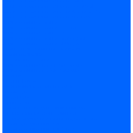
Блоки контроля герметичности Baltur
Блоки контроля герметичности Honeywell
Блоки контроля герметичности Kromschroder
Блоки контроля герметичности Siemens
Жидкотопливные шланги
Жидкотопливные шланги Ecoflam
Жидкотопливные шланги FBR
Жидкотопливные шланги Lamborghini
Жидкотопливные шланги CibUnigas
Шланги жидкотопливные Weishaupt
Газовые подводки
Форсуночные шланги
Жидкотопливные трубки для горелок
Жидкотопливные трубки Weishaupt
Фитинги
Фитинги Ecoflam
Фитинги жидкотопливные Baltur
Манометры
Вакуометры
Термометры
Комплект перехода на сжиженный газ
Датчики температуры и влажности
Датчики влажности и температуры Siemens
Регуляторы давления газа
Регуляторы давления газа Dungs