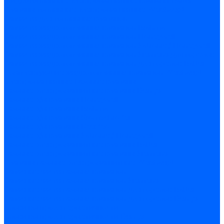
Жидкотопливные электромагнитные клапаны Baltur
Клапаны топливные электромагнитные Weishaupt
Запчасти для топливных клапанов
Запчасти жидкотопливных клапанов Brahma
Запчасти жидкотопливных клапанов Honeywell
Запчасти жидкотопливных клапанов Satronic / Honeywell
Запчасти жидкотопливных клапанов Siemens для горелок
Запчасти жидкотопливных клапанов для горелок Baltur
Комплектующие жидкотопливных клапанов Weishaupt
Электромагнитные Газовые клапаны
Газовые электромагнитные клапаны Dungs
Газовые э/м клапаны Honeywell
Газовые э/м клапаны Brahma
Газовые э/м клапаны Kromschroder
Газовые э/м клапаны Resideo
Газовые э/м клапаны Satronic / Honeywell
Газовые электромагнитные клапаны Baltur
Газовые электромагнитные клапаны Siemens
Клапаны газовые электромагнитные Weishaupt
Запасные части газовых клапанов
Запасные части газовых клапанов Siemens
Запасные части газовых клапанов для горелок Baltur
Запасные части газовых клапанов для горелок Dungs
Блоки контроля герметичности
Блоки контроля герметичности Dungs