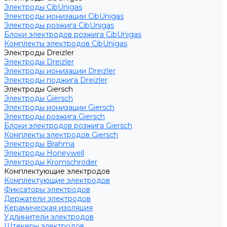
Электроды CibUnigas
Электроды ионизации CibUnigas
Электроды розжига CibUnigas
Блоки электродов розжига CibUnigas
Комплекты электродов CibUnigas
Электроды Dreizler
Электроды Dreizler
Электроды ионизации Dreizler
Электроды поджига Dreizler
Электроды Giersch
Электроды Giersch
Электроды ионизации Giersch
Электроды розжига Giersch
Блоки электродов розжига Giersch
Комплекты электродов Giersch
Электроды Brahma
Электроды Honeywell
Электроды Kromschroder
Комплектующие электродов
Комплектующие электродов
Фиксаторы электродов
Держатели электродов
Керамическая изоляция
Удлинители электродов
Штекеры электродов