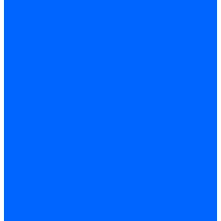
Керамическая изоляция
Удлинители электродов
Штекеры электродов
Запчасти электродов Brahma
Запчасти электродов Kromschroder
Запчасти электродов розжига и ионизации Baltur
Комплектующие электродов Weishaupt
Трансформаторы розжига
Трансформаторы розжига FIDA
Трансформаторы розжига Danfoss
Трансформаторы розжига Weishaupt
Трансформаторы розжига Elco
Трансформаторы розжига Ecoflam
Трансформаторы розжига Riello
Трансформаторы розжига FBR
Трансформаторы розжига Lamborghini
Трансформаторы розжига Baltur
Трансформаторы розжига CibUnigas
Трансформаторы розжига Giersch
Трансформаторы розжига Dreizler
Трансформаторы поджига Dungs
Трансформаторы розжига Brahma
Трансформаторы розжига Cofi
Трансформаторы розжига Honeywell
Трансформаторы розжига Kromschroder