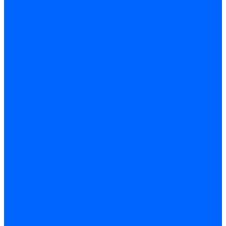
Кабели электродов Honeywell
Кабели электродов Kromschroder
Комплектующие кабелей
Запчасти кабелей розжига и ионизации Baltur
Комплектующие кабелей поджига и ионизации Weishaupt
Сервоприводы
Сервоприводы Siemens
Сервоприводы Weishaupt
Сервоприводы Elco
Сервоприводы Ecoflam
Сервоприводы Riello
Сервоприводы FBR
Сервоприводы Lamborghini
Сервоприводы Baltur
Сервоприводы CibUnigas
Сервоприводы Honeywell
Сервоприводы Dreizler
Сервоприводы Giersch
Сервоприводы Dungs
Сервоприводы Kromschroder
Сервоприводы Satronic / Honeywell
Комплектующие для сервоприводов
Вал воздушной заслонки
Пластина эластичная
Пружины сервоприводов