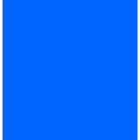
Блоки управления Giersch
Блоки управления Dreizler
Блоки управления Siemens
Блоки управления DUNGS
Топочные автоматы Brahma
Топочные автоматы Kromschroder
Топочные автоматы Resideo
Запчасти топочных автоматов
Запчасти топочных автоматов Baltur
Запчасти топочных автоматов Brahma
Запчасти топочных автоматов Dungs
Запчасти топочных автоматов Honeywell
Запчасти топочных автоматов Kromschroder
Насосы для горелок
Насосы Suntec
Насосы Suntec 21600 Longvic
Насосы Danfoss
Насосы для горелок Weishaupt
Насосы для горелок Elco
Насосы для горелок Riello
Насосы для горелок FBR
Насосы для горелок Lamborghini
Насосы для горелок Baltur
Насосы для горелок CibUnigas
Запчасти для насосов