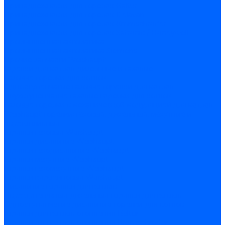
Принадлежности для горелок Baltur
Принадлежности для горелок Delavan
Принадлежности для горелок Kromschroder
Принадлежности для горелок Satronic / Honeywell
Промышленная автоматика
Промышленная автоматика Siemens
Прочие запчасти Weishaupt
Горелки для котлов дизельные и газовые
Газовые горелки для котлов
Одноступенчатые газовые горелки для котлов
Двухступенчатые газовые горелки для котлов
Газовые горелки с механической модуляцией для котлов
Weishaupt горелки: газовые, дизельные, мазутные и
двухтопливные
Горелки газовые Weishaupt
Горелки дизельные Weishaupt
Горелки газодизельные Weishaupt
Горелки мазутные Weishaupt
Горелки газомазутные Weishaupt
Горелки керосиновые Weishaupt
Дизельные горелки для котлов
Двухступенчатые дизельные горелки для котлов
Одноступенчатые дизельные горелки для котлов
Горелки для котлов отопления Baltur
Горелки для котлов отопления Kromschroder