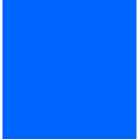
Доставка и оплата
Гарантия и условия возврата
Контакты
...
Каталог товаров
Запчасти для горелок
Блоки управления
Топочные автоматы Siemens
Менеджеры горения Weishaupt
Блоки управления Elco
Блоки управления Ecoflam
Блоки управления Riello
Блоки управления FBR
Топочные автоматы Honeywell
Блоки управления Lamborghini
Блоки управления Baltur
Блоки управления CibUnigas