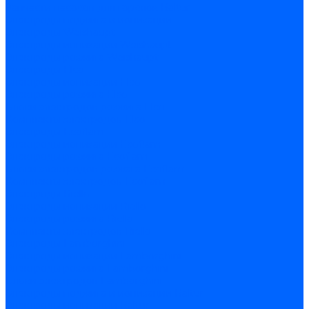
Запчасти насосов для горелок Baltur
Электроды поджига и ионизации
Электроды Weishaupt
Электроды ионизации Weishaupt
Электроды розжига Weishaupt
Электроды Elco
Электроды ионизации Elco
Электроды розжига Elco
Блоки электродов розжига Elco
Комплекты электродов Elco
Электроды Ecoflam
Электроды ионизации Ecoflam
Электроды розжига Ecoflam
Блоки электродов розжага Ecoflam
Комплекты электродов Ecoflam
Электроды Riello
Электроды ионизации Riello
Электроды розжига Riello
Комплекты электродов Riello
Электроды Lamborghini
Электроды ионизации Lamborghini
Электроды розжига Lamborghini
Блоки электродов Lamborghini
Электроды поджига и ионизации Baltur
Электроды ионизации Baltur