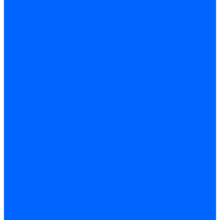
Жидкотопливные электромагнитные клапаны Baltur
Клапаны топливные электромагнитные Weishaupt
Запчасти для топливных клапанов
Запчасти жидкотопливных клапанов Brahma
Запчасти жидкотопливных клапанов Honeywell
Запчасти жидкотопливных клапанов Satronic / Honeywell
Запчасти жидкотопливных клапанов Siemens для горелок
Запчасти жидкотопливных клапанов для горелок Baltur
Комплектующие жидкотопливных клапанов Weishaupt
Электромагнитные Газовые клапаны
Газовые электромагнитные клапаны Dungs
Газовые э/м клапаны Honeywell
Газовые э/м клапаны Brahma
Газовые э/м клапаны Kromschroder
Газовые э/м клапаны Resideo
Газовые э/м клапаны Satronic / Honeywell
Газовые электромагнитные клапаны Baltur
Газовые электромагнитные клапаны Siemens
Клапаны газовые электромагнитные Weishaupt
Запасные части газовых клапанов
Запасные части газовых клапанов Siemens
Запасные части газовых клапанов для горелок Baltur
Запасные части газовых клапанов для горелок Dungs
Блоки контроля герметичности
Блоки контроля герметичности Dungs