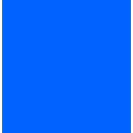
Керамическая изоляция
Удлинители электродов
Штекеры электродов
Запчасти электродов Brahma
Запчасти электродов Kromschroder
Запчасти электродов розжига и ионизации Baltur
Комплектующие электродов Weishaupt
Трансформаторы розжига
Трансформаторы розжига FIDA
Трансформаторы розжига Danfoss
Трансформаторы розжига Weishaupt
Трансформаторы розжига Elco
Трансформаторы розжига Ecoflam
Трансформаторы розжига Riello
Трансформаторы розжига FBR
Трансформаторы розжига Lamborghini
Трансформаторы розжига Baltur
Трансформаторы розжига CibUnigas
Трансформаторы розжига Giersch
Трансформаторы розжига Dreizler
Трансформаторы поджига Dungs
Трансформаторы розжига Brahma
Трансформаторы розжига Cofi
Трансформаторы розжига Honeywell
Трансформаторы розжига Kromschroder