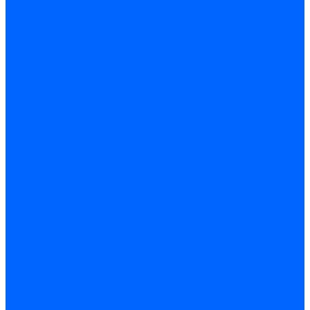
Электродвигатели для горелок Lamborghini
Электродвигатели для горелок Baltur
Электродвигатели для горелок CibUnigas
Электродвигатели для горелок Dreizler
Электродвигатели для горелок Giersch
Комплектующие электродвигателей
Конденсаторы
Конденсаторы электродвигателей Ecoflam
Конденсаторы электродвигателей FBR
Конденсаторы электродвигателей CibUnigas
Конденсаторы электродвигателей Lamborghini
Конденсаторы электродвигателей Baltur
Кабели электродвигателей
Кабели питания электродвигателей FBR
Кабели питания электродвигателей Lamborghini
Кабели питания электродвигателей CibUnigas
Фланцы электродвигателей
Фланцы электродвигателей Ecoflam
Сцепления электродвигателей
Сцепления электродвигателей FBR
Комплектующие электродвигателей Weishaupt
Конденсаторы электродвигателей Weishaupt
Сцепления электродвигателей Weishaupt
Фильры топливные и газовые
Фильтры Dungs для горелок