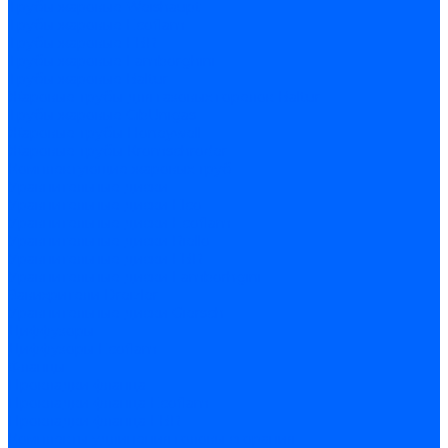
Трубы жаровые Weishaupt
Трубы жаровые Ecoflam
Трубы жаровые FBR
Трубы жаровые Lamborghini
Трубы жаровые Baltur
Жаровые трубы для газовых горелок Baltur
Трубы жаровые CibUnigas
Жаровые трубы Honeywell
Жаровые трубы Kromschroder
Комплектующие жаровых труб
Уравнительные диски
Уравнительные диски Elco
Уравнительные диски Ecoflam
Уравнительные диски Riello
Уравнительные диски FBR
Уравнительные диски Lamborhgini
Завихрители Dreizler
Уравнительные диски Giersch
Диффузоры
Диффузоры Ecoflam
Фланцы
Прокладки фланца
Прокладки фланца Ecoflam
Прокладки фланца FBR
Комплекты удлинения головы сгорания