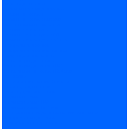
Запчасти для котлов
Автоматы горения для котлов
Горелки для котлов
Горелки для котлов Buderus
Газовые клапаны для котлов
Датчики температуры котла
Датчики температуры BAXI
Датчики температуры Buderus
Электроды для котлов
Электроды для котлов Buderus
Циркуляционные насосы
Вентиляторы для котлов
Вентиляторы для котлов BAXI
Вентиляторы для котлов Buderus
Термостаты
Термостаты комнатные Siemens
Инжекторы для котлов
Панели управления котла
Аноды магниевые
Аноды магниевые BAXI
Аноды магниевые Buderus
Комплекты перехода котла на сжиженный газ
Электромоторы для котла
Теплообменники для котлов
Байпас