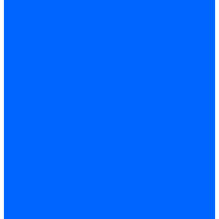
Регуляторы давления газа Baltur
Регуляторы давления газа Honeywell
Регуляторы давления газа Kromschroder
Регуляторы давления газа Siemens
Регуляторы давления газа Weishaupt
Комплектующие регуляторов давления
Запчасти регуляторов давления Dungs
Запасные части регуляторов давления Honeywell
Запчасти регуляторов давления Kromschroder
Компенсатор газовый
Пружины
Ёршики
Корпусные части, прокладки, винты и прочее
Кожухи
Кожухи Ecoflam
Кожухи FBR
Кожухи Lamborghini
Смотровые стекла
Заглушки, Винты
Заглушки, винты Weishaupt
Пластины панелей управления
Прокладки, стопортные кольца, уплотнения
Weishaupt прокладки, стопортные кольца, уплотнения
Панели управления
Трубы жаровые