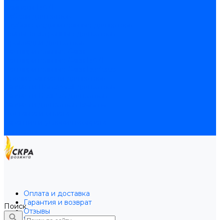
Байпасы BAXI
Кабели для котлов
Трубки соединительные для котлов
Платы электронные для котлов
Прокладки для котлов
Расширительные баки
Расширительные баки BAXI
Расширительные баки Buderus
Прочие запчасти для котлов
Запчасти Honeywell для котлов
Запчасти Resideo для котлов
Запчасти для котлов Brahma
Доставка и оплата
Гарантия и условия возврата
Контакты
Оплата и доставка
Гарантия и возврат
Поиск
Отзывы