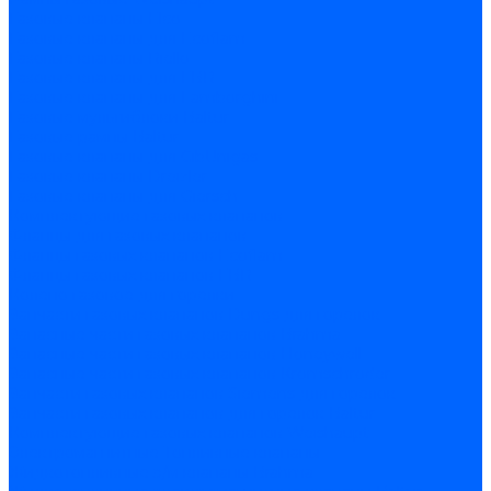
Газовые клапаны Elco
Газовые клапаны для Ecoflam
Газовые клапаны Riello
Газовые клапаны для FBR
Газовые клапаны для Lamborghini
Газовые мультиблоки Baltur
Газовые рампы Baltur
Газовые клапаны для CibUnigas
Газовые клапаны Dreizler
Газовые клапаны для Giersch
Комплектующие газовых клапанов
Фланцы для газовых клапанов
Фланцы газовых клапанов Ecoflam
Фланцы газовых клапанов FBR
Колено газовое для горелки
Запчасти газовых клапанов Dungs для горелок
Запасные части газовых клапанов Brahma
Запасные части газовых клапанов Honeywell
Запасные части газовых клапанов Kromschroder
Запчасти газовых клапанов Siemens для горелок
Запчасти газовых клапанов для горелок Baltur
Комплектующие газовых клапанов Weishaupt
Электромагнитные Топливные клапаны
Жидкотопливные э/м клапаны Brahma