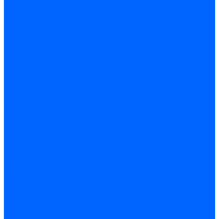
Запчасти жаровых труб Honeywell для горелок
Запчасти жаровых труб Kromschroder
Запчасти жаровых труб для горелок Baltur
Уравнительные диски Baltur
Компоненты газовой трубы Baltur
Компоненты жидкотопливной трубы Baltur
Комплектующие жаровых труб Weishaupt
Уравнительные диски Weishaupt
Компоненты газовой трубы Weishaupt
Компоненты жидкотопливной трубы Weishaupt
Уплотнения головы сгорания Weishaupt
Комплектующие к запорной арматуре
Затворы Siemens
Комплектующие к запорной арматуре Baltur
Комплектующие к запорной арматуре Siemens
Прочие запчасти для горелки
Компоненты жидкотопливной трубы Delavan
Компоненты жидкотопливной трубы Honeywell
Контрольно-измерительные приборы
Датчики давления Dungs
Датчики давления Siemens
Краны и клапаны Kromschroder
Принадлежности Brahma для горелок
Принадлежности Honeywell для горелок
Принадлежности Siemens для горелок