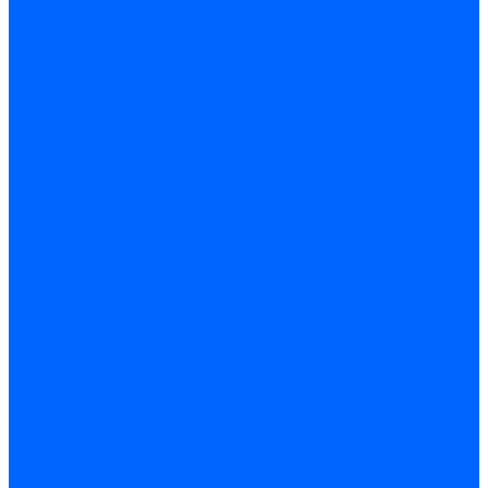
Блоки контроля герметичности Baltur
Блоки контроля герметичности Honeywell
Блоки контроля герметичности Kromschroder
Блоки контроля герметичности Siemens
Жидкотопливные шланги
Жидкотопливные шланги Ecoflam
Жидкотопливные шланги FBR
Жидкотопливные шланги Lamborghini
Жидкотопливные шланги CibUnigas
Шланги жидкотопливные Weishaupt
Газовые подводки
Форсуночные шланги
Жидкотопливные трубки для горелок
Жидкотопливные трубки Weishaupt
Фитинги
Фитинги Ecoflam
Фитинги жидкотопливные Baltur
Манометры
Вакуометры
Термометры
Комплект перехода на сжиженный газ
Датчики температуры и влажности
Датчики влажности и температуры Siemens
Регуляторы давления газа
Регуляторы давления газа Dungs