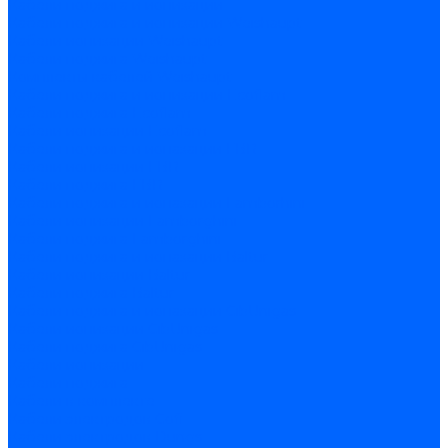
Кабели поджига и ионизации
Кабели поджига и ионизации Weishaupt
Кабели ионизации Weishaupt
Кабели поджига Weishaupt
Комплекты кабелей Weishaupt
Кабели поджига и ионизации Ecoflam
Кабели поджига Ecoflam
Кабели ионизации Ecoflam
Кабели поджига и ионазации FBR
Кабели ионизации FBR
Кабели поджига FBR
Кабели поджига и ионазации Lamborhini
Кабели ионизации Lamborghini
Кабели поджига Lamborghini
Кабели поджига и ионазации Baltur
Кабели ионизации Baltur
Кабели поджига Baltur
Кабели поджига и ионазации CibUnigas
Кабели ионизации CibUnigas
Кабели поджига CibUnigas
Кабели ионизации
Кабели поджига
Кабели в комплекте
Кабели электродов Cofi
Кабели электродов Dungs