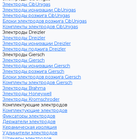
Электроды CibUnigas
Электроды ионизации CibUnigas
Электроды розжига CibUnigas
Блоки электродов розжига CibUnigas
Комплекты электродов CibUnigas
Электроды Dreizler
Электроды Dreizler
Электроды ионизации Dreizler
Электроды поджига Dreizler
Электроды Giersch
Электроды Giersch
Электроды ионизации Giersch
Электроды розжига Giersch
Блоки электродов розжига Giersch
Комплекты электродов Giersch
Электроды Brahma
Электроды Honeywell
Электроды Kromschroder
Комплектующие электродов
Комплектующие электродов
Фиксаторы электродов
Держатели электродов
Керамическая изоляция
Удлинители электродов
Штекеры электродов