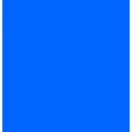
Регуляторы соотношения топливо-воздух
Приводы гидравлические
Регуляторы и сцепления
Шарнирные соединения
Кабели сервопривода
Держатель сервопривода
Шкалы воздушных заслонок
Запасные части сервоприводов и заслонок Siemens для
горелок
Запасные части сервоприводов и заслонок для горелок
Baltur
Запчасти сервоприводов Honeywell
Запчасти сервоприводов Kromschroder
Комплектующие сервоприводов Weishaupt
Заслонки для горелок
Воздушные заслонки Ecoflam
Воздушные заслонки Lamborghini
Заслонки Dungs для горелок
Заслонки Honeywell для горелок
Заслонки Kromschroder для горелок
Заслонки Siemens для горелок
Заслонки воздушные и газовые Weishaupt
Заслонки для горелок Baltur
Электрокомпоненты, ЖК дисплеи, БУИ для горелок
Миниконтакторы для горелок