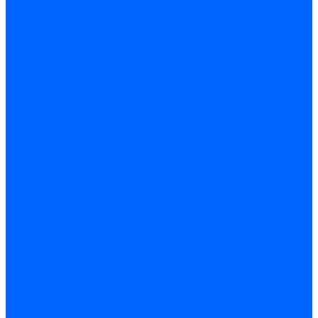
Комплектующие для реле давления
Ниппели
Кабели для реле давления
Фитинги соединительные
Держатели реле давления
Запчасти реле давления Dungs для горелок
Импульсные трубки
Запчасти реле давления Kromschroder
Запчасти реле давления Siemens для горелок
Запчасти реле давления для горелок Baltur
Форсунки
Форсунки Danfoss
Форсунки Fluidics
Форсунки для горелок Weishaupt
Форсунки для горелок Elco
Форсунки для горелок Ecoflam
Форсунки для горелок Riello
Форсунки для горелок F.B.R.
Форсунки CibUnigas
Форсунки Lamborghini
Форсунки Delavan
Форсунки Monarch
Форсунки Steinen
Форсунки для горелок Baltur
Датчики пламени