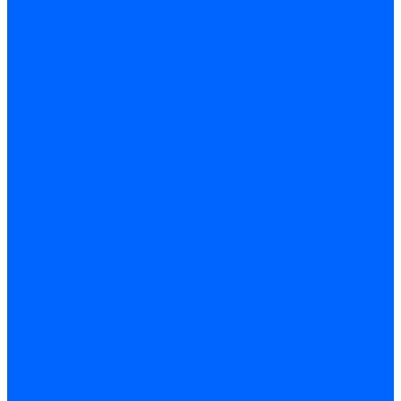
Датчики пламени Siemens
Датчики пламени Ecoflam
Датчики пламени FBR
Датчики пламени Lamborghini
Датчики пламени Baltur
Датчики пламени CibUnigas
Датчики пламени Satronic / Honeywell
Датчики пламени Giersch
Датчики пламени Brahma
Датчики пламени Dungs
Датчики пламени Honeywell
Датчики пламени Kromschroder
Датчики пламени Resideo
Датчики пламени Weishaupt
Комплектующие Датчиков пламени
Запчасти датчиков пламени Siemens для горелок
Кабели дитчиков пламени
Фиксаторы
Запасные части датчиков пламени Satronic / Honeywell
Запасные части датчиков пламени Brahma
Запасные части датчиков пламени Honeywell
Запасные части датчиков пламени Kromschroder
Запасные части датчиков пламени Resideo
Запасные части датчиков пламени для горелок Baltur
Комплектующие датчиков пламени Weishaupt