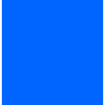
Миниконтакторы FBR
ЖК дисплеи, БУИ для горелок
ЖК дисплеи для горелок Elco
ЖК дисплеи для горелок Ecoflam
ЖК дисплеи для горелок Lamborghini
ЖК дисплеи DUNGS для горелок
Электрокомпоненты Satronic / Honeywell
Электрокомпоненты Baltur
Электрокомпоненты Brahma
Электрокомпоненты Cofi
Электрокомпоненты Dungs
Электрокомпоненты Honeywell
Переключатели потоков Honeywell
Электрокомпоненты Kromschroder
Электрокомпоненты Resideo
Электрокомпоненты Siemens
Электрокомпоненты Weishaupt
Миниконтакторы Weishaupt
ЖК дисплеи, БУИ Weishaupt
Электродвигатели
Электродвигатели для горелок Weishaupt
Электродвигатели для горелок Elco
Электродвигатели для горелок Ecoflam
Электродвигатели для горелок Riello
Электродвигатели для горелок FBR