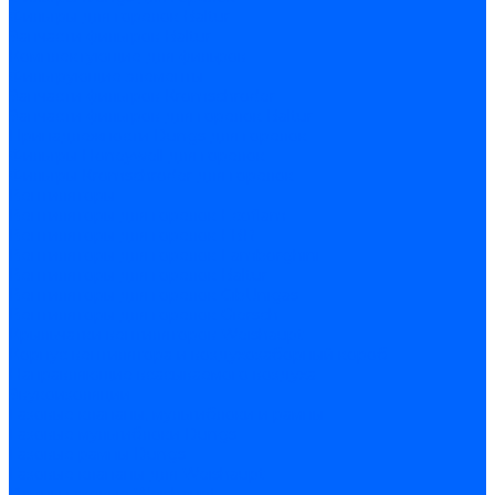
Фильтры для горелок Baltur
Запчасти фильтров Baltur
Комплектующие для фильров
Фильтрующие элементы
Запчасти фильтров Kromschroder
Запчасти фильтров для горелок Baltur
Принадлежности Dungs для горелок
Фильтры Honeywell для горелок
Фильтры Kromschroder для горелок
Вентиляторы
Вентиляторы для горелок Ecoflam
Вентиляторы для горелок FBR
Вентиляторы для горелок Lamborghini
Вентиляторы для горелок Baltur
Вентиляторы для горелок CibUnigas
Вентиляторы для горелок Giersch
Крыльчатки вентиляторов Weishaupt
Корпус вентилятора и воздухозаборный короб
Направляющие всасываемого воздуха
Звукоизоляции
Газовые клапаны, мультиблоки и рампы
Газовые мультиблоки Dungs
Газовые рампы Dungs
Газовые клапаны для Weishaupt
Рампы газовые Weishaupt