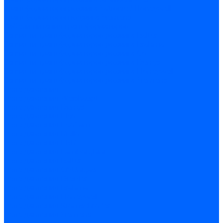
Трансформаторы розжига Satronic / Honeywell
Трансформаторы поджига Siemens
Кабели питания трансформаторов
Запчасти трансформаторов розжига Baltur
Запчасти трансформаторов розжига Brahma
Запчасти трансформаторов розжига Cofi
Запчасти трансформаторов розжига Dungs
Запчасти трансформаторов розжига Honeywell
Запчасти трансформаторов розжига Siemens
Реле давления
Реле давления Weishaupt
Реле давления Dungs
Реле давления Elco
Реле давления Ecoflam
Реле давления Riello
Реле давления FBR
Реле давления Lamborghini
Реле давления Baltur
Реле давления CibUnigas
Реле давления Dreizler
Реле давления Brahma
Реле давления Honeywell
Реле давления Kromschroder
Реле давления Siemens