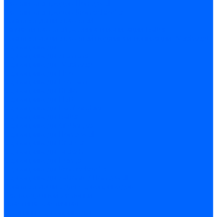
Кабели электродов Honeywell
Кабели электродов Kromschroder
Комплектующие кабелей
Запчасти кабелей розжига и ионизации Baltur
Комплектующие кабелей поджига и ионизации Weishaupt
Сервоприводы
Сервоприводы Siemens
Сервоприводы Weishaupt
Сервоприводы Elco
Сервоприводы Ecoflam
Сервоприводы Riello
Сервоприводы FBR
Сервоприводы Lamborghini
Сервоприводы Baltur
Сервоприводы CibUnigas
Сервоприводы Honeywell
Сервоприводы Dreizler
Сервоприводы Giersch
Сервоприводы Dungs
Сервоприводы Kromschroder
Сервоприводы Satronic / Honeywell
Комплектующие для сервоприводов
Вал воздушной заслонки
Пластина эластичная
Пружины сервоприводов