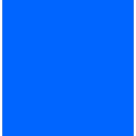
Электроды розжига Baltur
Блоки электродов Baltur
Электроды FBR
Электроды ионизации FBR
Электроды розжига FBR
Блоки электродов розжига FBR
Электроды CibUnigas
Электроды ионизации CibUnigas
Электроды розжига CibUnigas
Блоки электродов розжига CibUnigas
Комплекты электродов CibUnigas
Электроды Dreizler
Электроды ионизации Dreizler
Электроды поджига Dreizler
Электроды Giersch
Электроды ионизации Giersch
Электроды розжига Giersch
Блоки электродов розжига Giersch
Комплекты электродов Giersch
Электроды Brahma
Электроды Honeywell
Электроды Kromschroder
Комплектующие электродов
Фиксаторы электродов
Держатели электродов