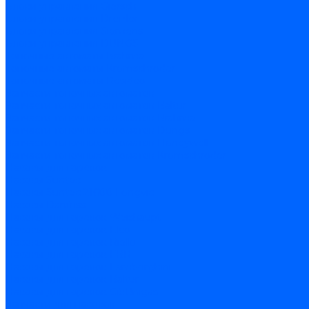
Блоки управления Giersch
Блоки управления Dreizler
Блоки управления Siemens
Блоки управления DUNGS
Топочные автоматы Brahma
Топочные автоматы Kromschroder
Топочные автоматы Resideo
Запчасти топочных автоматов
Запчасти топочных автоматов Baltur
Запчасти топочных автоматов Brahma
Запчасти топочных автоматов Dungs
Запчасти топочных автоматов Honeywell
Запчасти топочных автоматов Kromschroder
Насосы для горелок
Насосы Suntec
Насосы Suntec 21600 Longvic
Насосы Danfoss
Насосы для горелок Weishaupt
Насосы для горелок Elco
Насосы для горелок Riello
Насосы для горелок FBR
Насосы для горелок Lamborghini
Насосы для горелок Baltur
Насосы для горелок CibUnigas
Запчасти для насосов