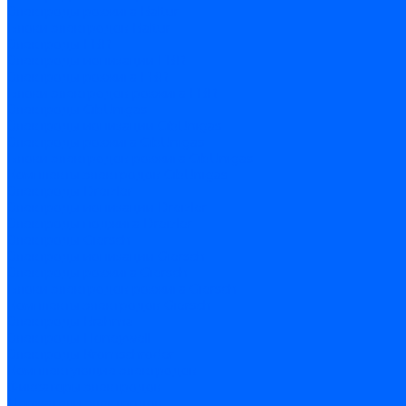
Электроды розжига Baltur
Блоки электродов Baltur
Электроды FBR
Электроды ионизации FBR
Электроды розжига FBR
Блоки электродов розжига FBR
Электроды CibUnigas
Электроды ионизации CibUnigas
Электроды розжига CibUnigas
Блоки электродов розжига CibUnigas
Комплекты электродов CibUnigas
Электроды Dreizler
Электроды ионизации Dreizler
Электроды поджига Dreizler
Электроды Giersch
Электроды ионизации Giersch
Электроды розжига Giersch
Блоки электродов розжига Giersch
Комплекты электродов Giersch
Электроды Brahma
Электроды Honeywell
Электроды Kromschroder
Комплектующие электродов
Фиксаторы электродов
Держатели электродов