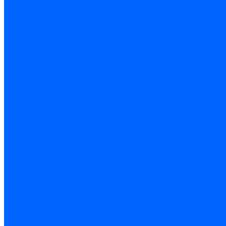
Доставка и оплата
Гарантия и условия возврата
Контакты
...
Каталог товаров
Запчасти для горелок
Блоки управления
Топочные автоматы Siemens
Менеджеры горения Weishaupt
Блоки управления Elco
Блоки управления Ecoflam
Блоки управления Riello
Блоки управления FBR
Топочные автоматы Honeywell
Блоки управления Lamborghini
Блоки управления Baltur
Блоки управления CibUnigas