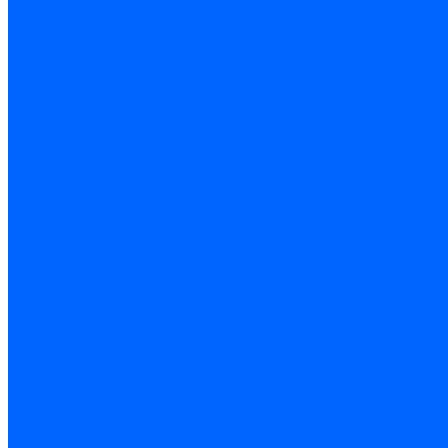
Керамическая изоляция
Удлинители электродов
Штекеры электродов
Запчасти электродов Brahma
Запчасти электродов Kromschroder
Запчасти электродов розжига и ионизации Baltur
Комплектующие электродов Weishaupt
Трансформаторы розжига
Трансформаторы розжига FIDA
Трансформаторы розжига Danfoss
Трансформаторы розжига Weishaupt
Трансформаторы розжига Elco
Трансформаторы розжига Ecoflam
Трансформаторы розжига Riello
Трансформаторы розжига FBR
Трансформаторы розжига Lamborghini
Трансформаторы розжига Baltur
Трансформаторы розжига CibUnigas
Трансформаторы розжига Giersch
Трансформаторы розжига Dreizler
Трансформаторы поджига Dungs
Трансформаторы розжига Brahma
Трансформаторы розжига Cofi
Трансформаторы розжига Honeywell
Трансформаторы розжига Kromschroder