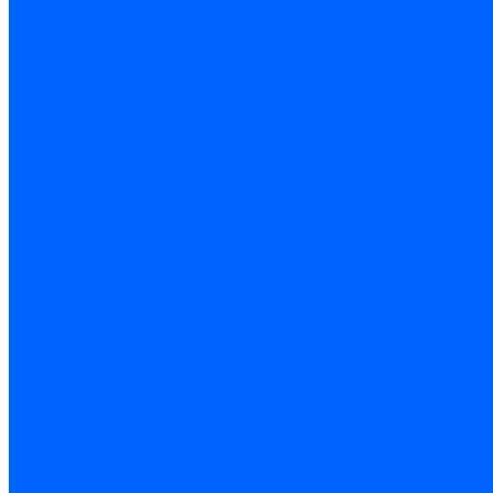
Запчасти насосов для горелок Baltur
Электроды поджига и ионизации
Электроды Weishaupt
Электроды ионизации Weishaupt
Электроды розжига Weishaupt
Электроды Elco
Электроды ионизации Elco
Электроды розжига Elco
Блоки электродов розжига Elco
Комплекты электродов Elco
Электроды Ecoflam
Электроды ионизации Ecoflam
Электроды розжига Ecoflam
Блоки электродов розжага Ecoflam
Комплекты электродов Ecoflam
Электроды Riello
Электроды ионизации Riello
Электроды розжига Riello
Комплекты электродов Riello
Электроды Lamborghini
Электроды ионизации Lamborghini
Электроды розжига Lamborghini
Блоки электродов Lamborghini
Электроды поджига и ионизации Baltur
Электроды ионизации Baltur