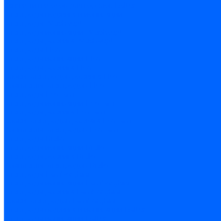
Запчасти насосов для горелок Baltur
Электроды поджига и ионизации
Электроды Weishaupt
Электроды ионизации Weishaupt
Электроды розжига Weishaupt
Электроды Elco
Электроды ионизации Elco
Электроды розжига Elco
Блоки электродов розжига Elco
Комплекты электродов Elco
Электроды Ecoflam
Электроды ионизации Ecoflam
Электроды розжига Ecoflam
Блоки электродов розжага Ecoflam
Комплекты электродов Ecoflam
Электроды Riello
Электроды ионизации Riello
Электроды розжига Riello
Комплекты электродов Riello
Электроды Lamborghini
Электроды ионизации Lamborghini
Электроды розжига Lamborghini
Блоки электродов Lamborghini
Электроды поджига и ионизации Baltur
Электроды ионизации Baltur