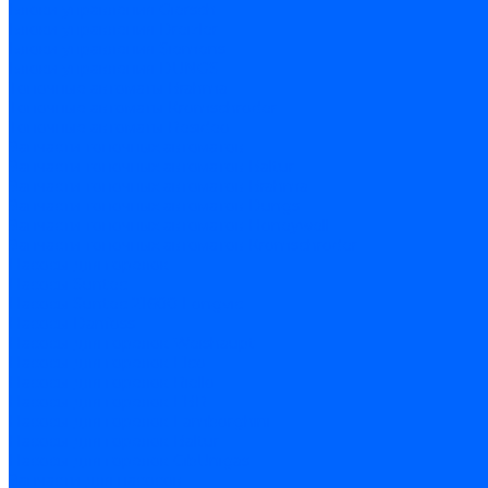
Блоки управления Giersch
Блоки управления Dreizler
Блоки управления Siemens
Блоки управления DUNGS
Топочные автоматы Brahma
Топочные автоматы Kromschroder
Топочные автоматы Resideo
Запчасти топочных автоматов
Запчасти топочных автоматов Baltur
Запчасти топочных автоматов Brahma
Запчасти топочных автоматов Dungs
Запчасти топочных автоматов Honeywell
Запчасти топочных автоматов Kromschroder
Насосы для горелок
Насосы Suntec
Насосы Suntec 21600 Longvic
Насосы Danfoss
Насосы для горелок Weishaupt
Насосы для горелок Elco
Насосы для горелок Riello
Насосы для горелок FBR
Насосы для горелок Lamborghini
Насосы для горелок Baltur
Насосы для горелок CibUnigas
Запчасти для насосов