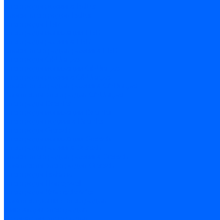
Электроды розжига Baltur
Блоки электродов Baltur
Электроды FBR
Электроды ионизации FBR
Электроды розжига FBR
Блоки электродов розжига FBR
Электроды CibUnigas
Электроды ионизации CibUnigas
Электроды розжига CibUnigas
Блоки электродов розжига CibUnigas
Комплекты электродов CibUnigas
Электроды Dreizler
Электроды ионизации Dreizler
Электроды поджига Dreizler
Электроды Giersch
Электроды ионизации Giersch
Электроды розжига Giersch
Блоки электродов розжига Giersch
Комплекты электродов Giersch
Электроды Brahma
Электроды Honeywell
Электроды Kromschroder
Комплектующие электродов
Фиксаторы электродов
Держатели электродов