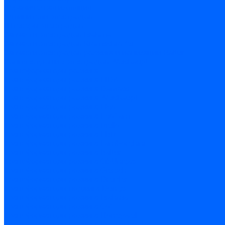
Керамическая изоляция
Удлинители электродов
Штекеры электродов
Запчасти электродов Brahma
Запчасти электродов Kromschroder
Запчасти электродов розжига и ионизации Baltur
Комплектующие электродов Weishaupt
Трансформаторы розжига
Трансформаторы розжига FIDA
Трансформаторы розжига Danfoss
Трансформаторы розжига Weishaupt
Трансформаторы розжига Elco
Трансформаторы розжига Ecoflam
Трансформаторы розжига Riello
Трансформаторы розжига FBR
Трансформаторы розжига Lamborghini
Трансформаторы розжига Baltur
Трансформаторы розжига CibUnigas
Трансформаторы розжига Giersch
Трансформаторы розжига Dreizler
Трансформаторы поджига Dungs
Трансформаторы розжига Brahma
Трансформаторы розжига Cofi
Трансформаторы розжига Honeywell
Трансформаторы розжига Kromschroder