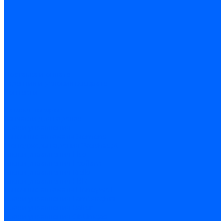
Доставка и оплата
Гарантия и условия возврата
Контакты
...
Каталог товаров
Запчасти для горелок
Блоки управления
Топочные автоматы Siemens
Менеджеры горения Weishaupt
Блоки управления Elco
Блоки управления Ecoflam
Блоки управления Riello
Блоки управления FBR
Топочные автоматы Honeywell
Блоки управления Lamborghini
Блоки управления Baltur
Блоки управления CibUnigas