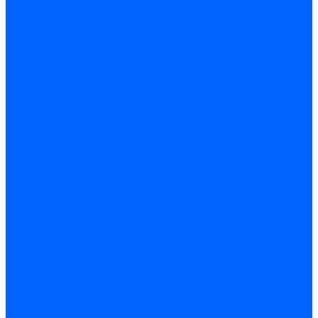
Комплектующие для реле давления
Ниппели
Кабели для реле давления
Фитинги соединительные
Держатели реле давления
Запчасти реле давления Dungs для горелок
Импульсные трубки
Запчасти реле давления Kromschroder
Запчасти реле давления Siemens для горелок
Запчасти реле давления для горелок Baltur
Форсунки
Форсунки Danfoss
Форсунки Fluidics
Форсунки для горелок Weishaupt
Форсунки для горелок Elco
Форсунки для горелок Ecoflam
Форсунки для горелок Riello
Форсунки для горелок F.B.R.
Форсунки CibUnigas
Форсунки Lamborghini
Форсунки Delavan
Форсунки Monarch
Форсунки Steinen
Форсунки для горелок Baltur
Датчики пламени