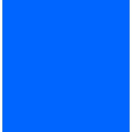
Блоки контроля герметичности Baltur
Блоки контроля герметичности Honeywell
Блоки контроля герметичности Kromschroder
Блоки контроля герметичности Siemens
Жидкотопливные шланги
Жидкотопливные шланги Ecoflam
Жидкотопливные шланги FBR
Жидкотопливные шланги Lamborghini
Жидкотопливные шланги CibUnigas
Шланги жидкотопливные Weishaupt
Газовые подводки
Форсуночные шланги
Жидкотопливные трубки для горелок
Жидкотопливные трубки Weishaupt
Фитинги
Фитинги Ecoflam
Фитинги жидкотопливные Baltur
Манометры
Вакуометры
Термометры
Комплект перехода на сжиженный газ
Датчики температуры и влажности
Датчики влажности и температуры Siemens
Регуляторы давления газа