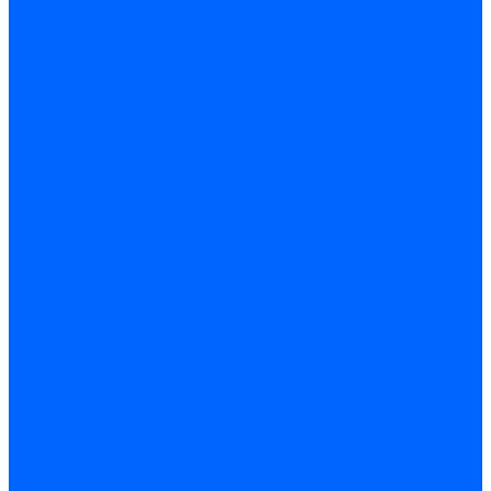
Регуляторы давления газа Dungs
Регуляторы давления газа Baltur
Регуляторы давления газа Honeywell
Регуляторы давления газа Kromschroder
Регуляторы давления газа Siemens
Регуляторы давления газа Weishaupt
Комплектующие регуляторов давления
Запчасти регуляторов давления Dungs
Запасные части регуляторов давления Honeywell
Запчасти регуляторов давления Kromschroder
Компенсатор газовый
Пружины
Ёршики
Корпусные части, прокладки, винты и прочее
Кожухи
Кожухи Ecoflam
Кожухи FBR
Кожухи Lamborghini
Смотровые стекла
Заглушки, Винты
Заглушки, винты Weishaupt
Пластины панелей управления
Прокладки, стопортные кольца, уплотнения
Weishaupt прокладки, стопортные кольца, уплотнения
Панели управления