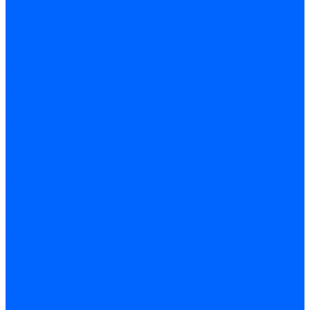
Комплекты удлинения головы сгорания
Запчасти жаровых труб Honeywell для горелок
Запчасти жаровых труб Kromschroder
Запчасти жаровых труб для горелок Baltur
Уравнительные диски Baltur
Компоненты газовой трубы Baltur
Компоненты жидкотопливной трубы Baltur
Комплектующие жаровых труб Weishaupt
Уравнительные диски Weishaupt
Компоненты газовой трубы Weishaupt
Компоненты жидкотопливной трубы Weishaupt
Уплотнения головы сгорания Weishaupt
Комплектующие к запорной арматуре
Затворы Siemens
Комплектующие к запорной арматуре Baltur
Комплектующие к запорной арматуре Siemens
Прочие запчасти для горелки
Компоненты жидкотопливной трубы Delavan
Компоненты жидкотопливной трубы Honeywell
Контрольно-измерительные приборы
Датчики давления Dungs
Датчики давления Siemens
Краны и клапаны Kromschroder
Принадлежности Brahma для горелок
Принадлежности Honeywell для горелок