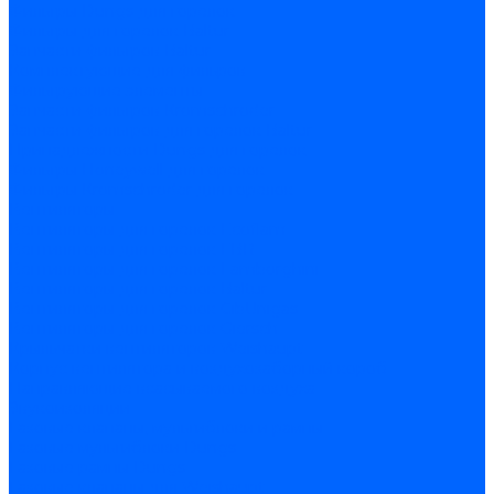
Фильтры Dungs для горелок
Фильтры для горелок Baltur
Запчасти фильтров Baltur
Комплектующие для фильров
Фильтрующие элементы
Запчасти фильтров Kromschroder
Запчасти фильтров для горелок Baltur
Принадлежности Dungs для горелок
Фильтры Honeywell для горелок
Фильтры Kromschroder для горелок
Вентиляторы
Вентиляторы для горелок Ecoflam
Вентиляторы для горелок FBR
Вентиляторы для горелок Lamborghini
Вентиляторы для горелок Baltur
Вентиляторы для горелок CibUnigas
Вентиляторы для горелок Giersch
Крыльчатки вентиляторов Weishaupt
Корпус вентилятора и воздухозаборный короб
Направляющие всасываемого воздуха
Звукоизоляции
Газовые клапаны, мультиблоки и рампы
Газовые мультиблоки Dungs
Газовые рампы Dungs
Газовые клапаны для Weishaupt