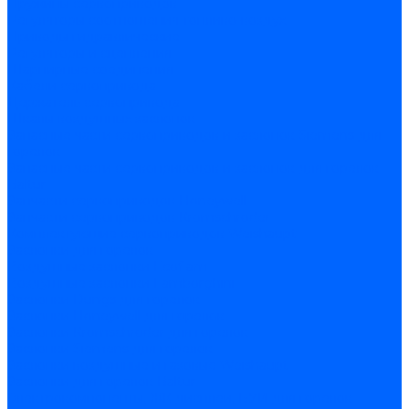
Пружины сервоприводов
Регуляторы соотношения топливо-воздух
Приводы гидравлические
Регуляторы и сцепления
Шарнирные соединения
Кабели сервопривода
Держатель сервопривода
Шкалы воздушных заслонок
Запасные части сервоприводов и заслонок Siemens для
горелок
Запасные части сервоприводов и заслонок для горелок
Baltur
Запчасти сервоприводов Honeywell
Запчасти сервоприводов Kromschroder
Комплектующие сервоприводов Weishaupt
Заслонки для горелок
Воздушные заслонки Ecoflam
Воздушные заслонки Lamborghini
Заслонки Dungs для горелок
Заслонки Honeywell для горелок
Заслонки Kromschroder для горелок
Заслонки Siemens для горелок
Заслонки воздушные и газовые Weishaupt
Заслонки для горелок Baltur
Электрокомпоненты, ЖК дисплеи, БУИ для горелок