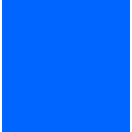
Запчасти для насосов
Запчасти насосов для горелок Baltur
Электроды поджига и ионизации
Электроды Weishaupt
Электроды ионизации Weishaupt
Электроды розжига Weishaupt
Электроды Elco
Электроды ионизации Elco
Электроды розжига Elco
Блоки электродов розжига Elco
Комплекты электродов Elco
Электроды Ecoflam
Электроды ионизации Ecoflam
Электроды розжига Ecoflam
Блоки электродов розжага Ecoflam
Комплекты электродов Ecoflam
Электроды Riello
Электроды ионизации Riello
Электроды розжига Riello
Комплекты электродов Riello
Электроды Lamborghini
Электроды ионизации Lamborghini
Электроды розжига Lamborghini
Блоки электродов Lamborghini
Электроды поджига и ионизации Baltur