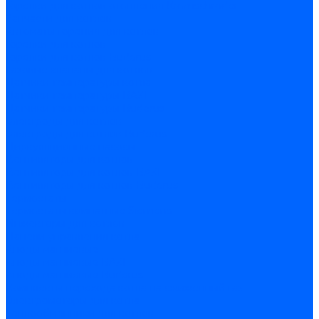
Горелки для котлов отопления Kromschroder
Запчасти для котлов
Автоматы горения для котлов
Горелки для котлов
Горелки для котлов Buderus
Газовые клапаны для котлов
Датчики температуры котла
Датчики температуры BAXI
Датчики температуры Buderus
Электроды для котлов
Электроды для котлов Buderus
Циркуляционные насосы
Вентиляторы для котлов
Вентиляторы для котлов BAXI
Вентиляторы для котлов Buderus
Термостаты
Термостаты комнатные Siemens
Инжекторы для котлов
Панели управления котла
Аноды магниевые
Аноды магниевые BAXI
Аноды магниевые Buderus
Комплекты перехода котла на сжиженный газ
Электромоторы для котла
Теплообменники для котлов