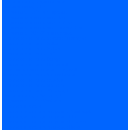
Миниконтакторы для горелок
Миниконтакторы FBR
ЖК дисплеи, БУИ для горелок
ЖК дисплеи для горелок Elco
ЖК дисплеи для горелок Ecoflam
ЖК дисплеи для горелок Lamborghini
ЖК дисплеи DUNGS для горелок
Электрокомпоненты Satronic / Honeywell
Электрокомпоненты Baltur
Электрокомпоненты Brahma
Электрокомпоненты Cofi
Электрокомпоненты Dungs
Электрокомпоненты Honeywell
Переключатели потоков Honeywell
Электрокомпоненты Kromschroder
Электрокомпоненты Resideo
Электрокомпоненты Siemens
Электрокомпоненты Weishaupt
Миниконтакторы Weishaupt
ЖК дисплеи, БУИ Weishaupt
Электродвигатели
Электродвигатели для горелок Weishaupt
Электродвигатели для горелок Elco
Электродвигатели для горелок Ecoflam
Электродвигатели для горелок Riello