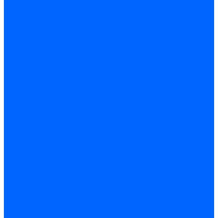
Держатели электродов
Керамическая изоляция
Удлинители электродов
Штекеры электродов
Запчасти электродов Brahma
Запчасти электродов Kromschroder
Запчасти электродов розжига и ионизации Baltur
Комплектующие электродов Weishaupt
Трансформаторы розжига
Трансформаторы розжига FIDA
Трансформаторы розжига Danfoss
Трансформаторы розжига Weishaupt
Трансформаторы розжига Elco
Трансформаторы розжига Ecoflam
Трансформаторы розжига Riello
Трансформаторы розжига FBR
Трансформаторы розжига Lamborghini
Трансформаторы розжига Baltur
Трансформаторы розжига CibUnigas
Трансформаторы розжига Giersch
Трансформаторы розжига Dreizler
Трансформаторы поджига Dungs
Трансформаторы розжига Brahma
Трансформаторы розжига Cofi
Трансформаторы розжига Honeywell