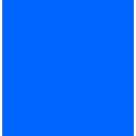
Рампы газовые Weishaupt
Газовые клапаны Elco
Газовые клапаны для Ecoflam
Газовые клапаны Riello
Газовые клапаны для FBR
Газовые клапаны для Lamborghini
Газовые мультиблоки Baltur
Газовые рампы Baltur
Газовые клапаны для CibUnigas
Газовые клапаны Dreizler
Газовые клапаны для Giersch
Комплектующие газовых клапанов
Фланцы для газовых клапанов
Фланцы газовых клапанов Ecoflam
Фланцы газовых клапанов FBR
Колено газовое для горелки
Запчасти газовых клапанов Dungs для горелок
Запасные части газовых клапанов Brahma
Запасные части газовых клапанов Honeywell
Запасные части газовых клапанов Kromschroder
Запчасти газовых клапанов Siemens для горелок
Запчасти газовых клапанов для горелок Baltur
Комплектующие газовых клапанов Weishaupt
Электромагнитные Топливные клапаны
Жидкотопливные э/м клапаны Brahma