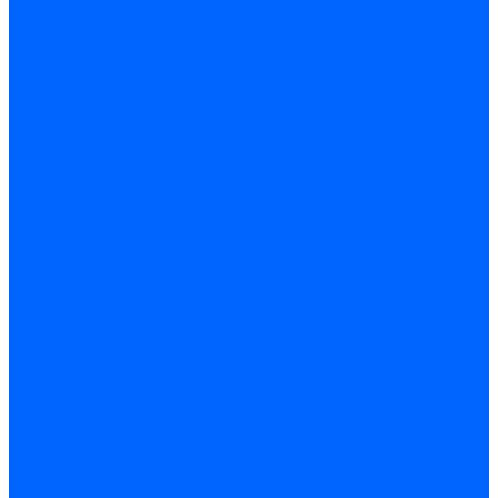
Электроды ионизации Baltur
Электроды розжига Baltur
Блоки электродов Baltur
Электроды FBR
Электроды ионизации FBR
Электроды розжига FBR
Блоки электродов розжига FBR
Электроды CibUnigas
Электроды ионизации CibUnigas
Электроды розжига CibUnigas
Блоки электродов розжига CibUnigas
Комплекты электродов CibUnigas
Электроды Dreizler
Электроды ионизации Dreizler
Электроды поджига Dreizler
Электроды Giersch
Электроды ионизации Giersch
Электроды розжига Giersch
Блоки электродов розжига Giersch
Комплекты электродов Giersch
Электроды Brahma
Электроды Honeywell
Электроды Kromschroder
Комплектующие электродов
Фиксаторы электродов