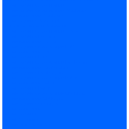
Комплектующие датчиков пламени Weishaupt
Кабели поджига и ионизации
Кабели поджига и ионизации Weishaupt
Кабели ионизации Weishaupt
Кабели поджига Weishaupt
Комплекты кабелей Weishaupt
Кабели поджига и ионизации Ecoflam
Кабели поджига Ecoflam
Кабели ионизации Ecoflam
Кабели поджига и ионазации FBR
Кабели ионизации FBR
Кабели поджига FBR
Кабели поджига и ионазации Lamborhini
Кабели ионизации Lamborghini
Кабели поджига Lamborghini
Кабели поджига и ионазации Baltur
Кабели ионизации Baltur
Кабели поджига Baltur
Кабели поджига и ионазации CibUnigas
Кабели ионизации CibUnigas
Кабели поджига CibUnigas
Кабели ионизации
Кабели поджига
Кабели в комплекте
Кабели электродов Cofi