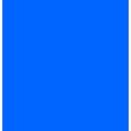
Трансформаторы розжига Kromschroder
Трансформаторы розжига Satronic / Honeywell
Трансформаторы поджига Siemens
Кабели питания трансформаторов
Запчасти трансформаторов розжига Baltur
Запчасти трансформаторов розжига Brahma
Запчасти трансформаторов розжига Cofi
Запчасти трансформаторов розжига Dungs
Запчасти трансформаторов розжига Honeywell
Запчасти трансформаторов розжига Siemens
Реле давления
Реле давления Weishaupt
Реле давления Dungs
Реле давления Elco
Реле давления Ecoflam
Реле давления Riello
Реле давления FBR
Реле давления Lamborghini
Реле давления Baltur
Реле давления CibUnigas
Реле давления Dreizler
Реле давления Brahma
Реле давления Honeywell
Реле давления Kromschroder
Реле давления Siemens