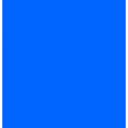
Электродвигатели для горелок FBR
Электродвигатели для горелок Lamborghini
Электродвигатели для горелок Baltur
Электродвигатели для горелок CibUnigas
Электродвигатели для горелок Dreizler
Электродвигатели для горелок Giersch
Комплектующие электродвигателей
Конденсаторы
Конденсаторы электродвигателей Ecoflam
Конденсаторы электродвигателей FBR
Конденсаторы электродвигателей CibUnigas
Конденсаторы электродвигателей Lamborghini
Конденсаторы электродвигателей Baltur
Кабели электродвигателей
Кабели питания электродвигателей FBR
Кабели питания электродвигателей Lamborghini
Кабели питания электродвигателей CibUnigas
Фланцы электродвигателей
Фланцы электродвигателей Ecoflam
Сцепления электродвигателей
Сцепления электродвигателей FBR
Комплектующие электродвигателей Weishaupt
Конденсаторы электродвигателей Weishaupt
Сцепления электродвигателей Weishaupt
Фильры топливные и газовые