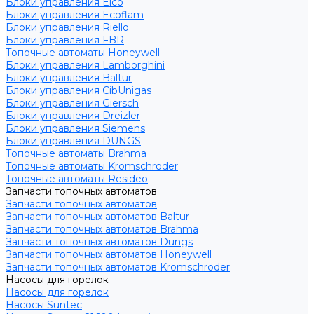
Блоки управления Elco
Блоки управления Ecoflam
Блоки управления Riello
Блоки управления FBR
Топочные автоматы Honeywell
Блоки управления Lamborghini
Блоки управления Baltur
Блоки управления CibUnigas
Блоки управления Giersch
Блоки управления Dreizler
Блоки управления Siemens
Блоки управления DUNGS
Топочные автоматы Brahma
Топочные автоматы Kromschroder
Топочные автоматы Resideo
Запчасти топочных автоматов
Запчасти топочных автоматов
Запчасти топочных автоматов Baltur
Запчасти топочных автоматов Brahma
Запчасти топочных автоматов Dungs
Запчасти топочных автоматов Honeywell
Запчасти топочных автоматов Kromschroder
Насосы для горелок
Насосы для горелок
Насосы Suntec