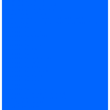
Кабели электродов Dungs
Кабели электродов Honeywell
Кабели электродов Kromschroder
Комплектующие кабелей
Запчасти кабелей розжига и ионизации Baltur
Комплектующие кабелей поджига и ионизации Weishaupt
Сервоприводы
Сервоприводы Siemens
Сервоприводы Weishaupt
Сервоприводы Elco
Сервоприводы Ecoflam
Сервоприводы Riello
Сервоприводы FBR
Сервоприводы Lamborghini
Сервоприводы Baltur
Сервоприводы CibUnigas
Сервоприводы Honeywell
Сервоприводы Dreizler
Сервоприводы Giersch
Сервоприводы Dungs
Сервоприводы Kromschroder
Сервоприводы Satronic / Honeywell
Комплектующие для сервоприводов
Вал воздушной заслонки
Пластина эластичная