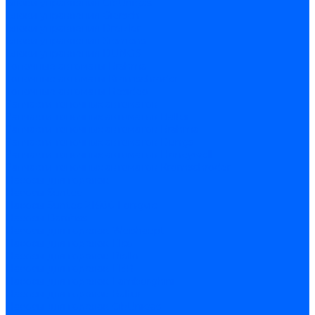
Блоки управления CibUnigas
Блоки управления Giersch
Блоки управления Dreizler
Блоки управления Siemens
Блоки управления DUNGS
Топочные автоматы Brahma
Топочные автоматы Kromschroder
Топочные автоматы Resideo
Запчасти топочных автоматов
Запчасти топочных автоматов Baltur
Запчасти топочных автоматов Brahma
Запчасти топочных автоматов Dungs
Запчасти топочных автоматов Honeywell
Запчасти топочных автоматов Kromschroder
Насосы для горелок
Насосы Suntec
Насосы Suntec 21600 Longvic
Насосы Danfoss
Насосы для горелок Weishaupt
Насосы для горелок Elco
Насосы для горелок Riello
Насосы для горелок FBR
Насосы для горелок Lamborghini
Насосы для горелок Baltur
Насосы для горелок CibUnigas