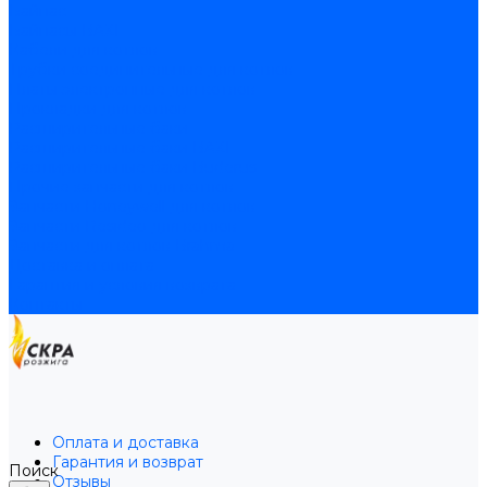
Байпас
Байпасы BAXI
Кабели для котлов
Трубки соединительные для котлов
Платы электронные для котлов
Прокладки для котлов
Расширительные баки
Расширительные баки BAXI
Расширительные баки Buderus
Прочие запчасти для котлов
Запчасти Honeywell для котлов
Запчасти Resideo для котлов
Запчасти для котлов Brahma
Доставка и оплата
Гарантия и условия возврата
Контакты
Оплата и доставка
Гарантия и возврат
Поиск
Отзывы