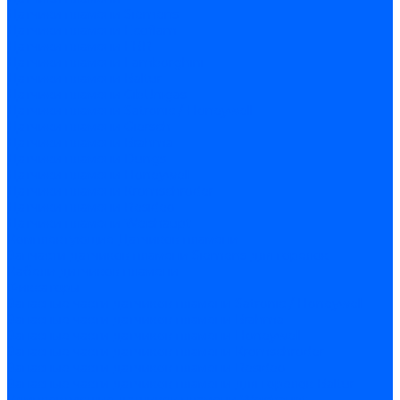
Датчики пламени Siemens
Датчики пламени Ecoflam
Датчики пламени FBR
Датчики пламени Lamborghini
Датчики пламени Baltur
Датчики пламени CibUnigas
Датчики пламени Satronic / Honeywell
Датчики пламени Giersch
Датчики пламени Brahma
Датчики пламени Dungs
Датчики пламени Honeywell
Датчики пламени Kromschroder
Датчики пламени Resideo
Датчики пламени Weishaupt
Комплектующие Датчиков пламени
Запчасти датчиков пламени Siemens для горелок
Кабели дитчиков пламени
Фиксаторы
Запасные части датчиков пламени Satronic / Honeywell
Запасные части датчиков пламени Brahma
Запасные части датчиков пламени Honeywell
Запасные части датчиков пламени Kromschroder
Запасные части датчиков пламени Resideo
Запасные части датчиков пламени для горелок Baltur