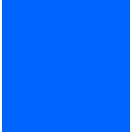
Трубы жаровые
Трубы жаровые Weishaupt
Трубы жаровые Ecoflam
Трубы жаровые FBR
Трубы жаровые Lamborghini
Трубы жаровые Baltur
Жаровые трубы для газовых горелок Baltur
Трубы жаровые CibUnigas
Жаровые трубы Honeywell
Жаровые трубы Kromschroder
Комплектующие жаровых труб
Уравнительные диски
Уравнительные диски Elco
Уравнительные диски Ecoflam
Уравнительные диски Riello
Уравнительные диски FBR
Уравнительные диски Lamborhgini
Завихрители Dreizler
Уравнительные диски Giersch
Диффузоры
Диффузоры Ecoflam
Фланцы
Прокладки фланца
Прокладки фланца Ecoflam
Прокладки фланца FBR