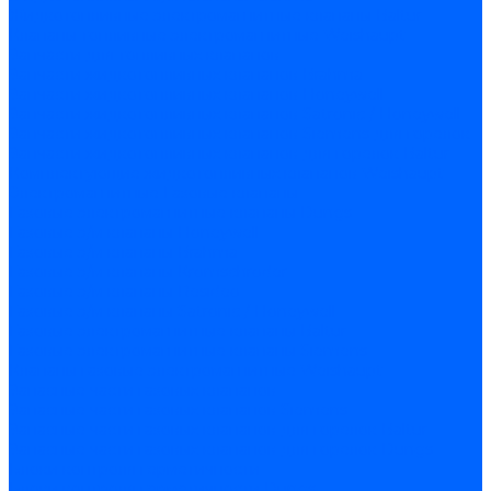
Жидкотопливные электромагнитные клапаны Baltur
Клапаны топливные электромагнитные Weishaupt
Запчасти для топливных клапанов
Запчасти жидкотопливных клапанов Brahma
Запчасти жидкотопливных клапанов Honeywell
Запчасти жидкотопливных клапанов Satronic / Honeywell
Запчасти жидкотопливных клапанов Siemens для горелок
Запчасти жидкотопливных клапанов для горелок Baltur
Комплектующие жидкотопливных клапанов Weishaupt
Электромагнитные Газовые клапаны
Газовые электромагнитные клапаны Dungs
Газовые э/м клапаны Honeywell
Газовые э/м клапаны Brahma
Газовые э/м клапаны Kromschroder
Газовые э/м клапаны Resideo
Газовые э/м клапаны Satronic / Honeywell
Газовые электромагнитные клапаны Baltur
Газовые электромагнитные клапаны Siemens
Клапаны газовые электромагнитные Weishaupt
Запасные части газовых клапанов
Запасные части газовых клапанов Siemens
Запасные части газовых клапанов для горелок Baltur
Запасные части газовых клапанов для горелок Dungs
Блоки контроля герметичности
Блоки контроля герметичности Dungs