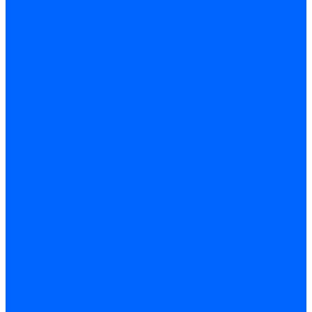
Принадлежности Siemens для горелок
Принадлежности для горелок Baltur
Принадлежности для горелок Delavan
Принадлежности для горелок Kromschroder
Принадлежности для горелок Satronic / Honeywell
Промышленная автоматика
Промышленная автоматика Siemens
Прочие запчасти Weishaupt
Горелки для котлов дизельные и газовые
Газовые горелки для котлов
Одноступенчатые газовые горелки для котлов
Двухступенчатые газовые горелки для котлов
Газовые горелки с механической модуляцией для котлов
Weishaupt горелки: газовые, дизельные, мазутные и
двухтопливные
Горелки газовые Weishaupt
Горелки дизельные Weishaupt
Горелки газодизельные Weishaupt
Горелки мазутные Weishaupt
Горелки газомазутные Weishaupt
Горелки керосиновые Weishaupt
Дизельные горелки для котлов
Двухступенчатые дизельные горелки для котлов
Одноступенчатые дизельные горелки для котлов
Горелки для котлов отопления Baltur