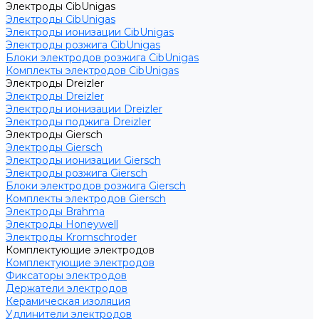
Электроды CibUnigas
Электроды CibUnigas
Электроды ионизации CibUnigas
Электроды розжига CibUnigas
Блоки электродов розжига CibUnigas
Комплекты электродов CibUnigas
Электроды Dreizler
Электроды Dreizler
Электроды ионизации Dreizler
Электроды поджига Dreizler
Электроды Giersch
Электроды Giersch
Электроды ионизации Giersch
Электроды розжига Giersch
Блоки электродов розжига Giersch
Комплекты электродов Giersch
Электроды Brahma
Электроды Honeywell
Электроды Kromschroder
Комплектующие электродов
Комплектующие электродов
Фиксаторы электродов
Держатели электродов
Керамическая изоляция
Удлинители электродов