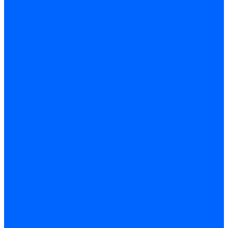
Доставка и оплата
Гарантия и условия возврата
Контакты
...
Каталог товаров
Запчасти для горелок
Блоки управления
Топочные автоматы Siemens
Менеджеры горения Weishaupt
Блоки управления Elco
Блоки управления Ecoflam
Блоки управления Riello
Блоки управления FBR
Топочные автоматы Honeywell
Блоки управления Lamborghini
Блоки управления Baltur