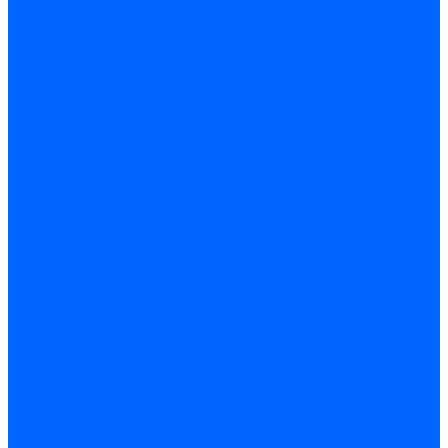
Электродвигатели для горелок Lamborghini
Электродвигатели для горелок Baltur
Электродвигатели для горелок CibUnigas
Электродвигатели для горелок Dreizler
Электродвигатели для горелок Giersch
Комплектующие электродвигателей
Конденсаторы
Конденсаторы электродвигателей Ecoflam
Конденсаторы электродвигателей FBR
Конденсаторы электродвигателей CibUnigas
Конденсаторы электродвигателей Lamborghini
Конденсаторы электродвигателей Baltur
Кабели электродвигателей
Кабели питания электродвигателей FBR
Кабели питания электродвигателей Lamborghini
Кабели питания электродвигателей CibUnigas
Фланцы электродвигателей
Фланцы электродвигателей Ecoflam
Сцепления электродвигателей
Сцепления электродвигателей FBR
Комплектующие электродвигателей Weishaupt
Конденсаторы электродвигателей Weishaupt
Сцепления электродвигателей Weishaupt
Фильры топливные и газовые
Фильтры Dungs для горелок