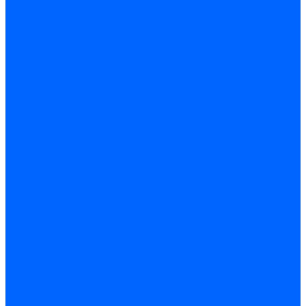
Жидкотопливные электромагнитные клапаны Baltur
Клапаны топливные электромагнитные Weishaupt
Запчасти для топливных клапанов
Запчасти жидкотопливных клапанов Brahma
Запчасти жидкотопливных клапанов Honeywell
Запчасти жидкотопливных клапанов Satronic / Honeywell
Запчасти жидкотопливных клапанов Siemens для горелок
Запчасти жидкотопливных клапанов для горелок Baltur
Комплектующие жидкотопливных клапанов Weishaupt
Электромагнитные Газовые клапаны
Газовые электромагнитные клапаны Dungs
Газовые э/м клапаны Honeywell
Газовые э/м клапаны Brahma
Газовые э/м клапаны Kromschroder
Газовые э/м клапаны Resideo
Газовые э/м клапаны Satronic / Honeywell
Газовые электромагнитные клапаны Baltur
Газовые электромагнитные клапаны Siemens
Клапаны газовые электромагнитные Weishaupt
Запасные части газовых клапанов
Запасные части газовых клапанов Siemens
Запасные части газовых клапанов для горелок Baltur
Запасные части газовых клапанов для горелок Dungs
Блоки контроля герметичности
Блоки контроля герметичности Dungs