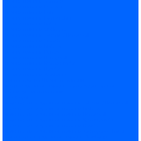
Датчики пламени Siemens
Датчики пламени Ecoflam
Датчики пламени FBR
Датчики пламени Lamborghini
Датчики пламени Baltur
Датчики пламени CibUnigas
Датчики пламени Satronic / Honeywell
Датчики пламени Giersch
Датчики пламени Brahma
Датчики пламени Dungs
Датчики пламени Honeywell
Датчики пламени Kromschroder
Датчики пламени Resideo
Датчики пламени Weishaupt
Комплектующие Датчиков пламени
Запчасти датчиков пламени Siemens для горелок
Кабели дитчиков пламени
Фиксаторы
Запасные части датчиков пламени Satronic / Honeywell
Запасные части датчиков пламени Brahma
Запасные части датчиков пламени Honeywell
Запасные части датчиков пламени Kromschroder
Запасные части датчиков пламени Resideo
Запасные части датчиков пламени для горелок Baltur
Комплектующие датчиков пламени Weishaupt