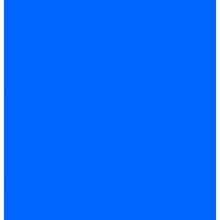
Принадлежности для горелок Baltur
Принадлежности для горелок Delavan
Принадлежности для горелок Kromschroder
Принадлежности для горелок Satronic / Honeywell
Промышленная автоматика
Промышленная автоматика Siemens
Прочие запчасти Weishaupt
Горелки для котлов дизельные и газовые
Газовые горелки для котлов
Одноступенчатые газовые горелки для котлов
Двухступенчатые газовые горелки для котлов
Газовые горелки с механической модуляцией для котлов
Weishaupt горелки: газовые, дизельные, мазутные и
двухтопливные
Горелки газовые Weishaupt
Горелки дизельные Weishaupt
Горелки газодизельные Weishaupt
Горелки мазутные Weishaupt
Горелки газомазутные Weishaupt
Горелки керосиновые Weishaupt
Дизельные горелки для котлов
Двухступенчатые дизельные горелки для котлов
Одноступенчатые дизельные горелки для котлов
Горелки для котлов отопления Baltur
Горелки для котлов отопления Kromschroder