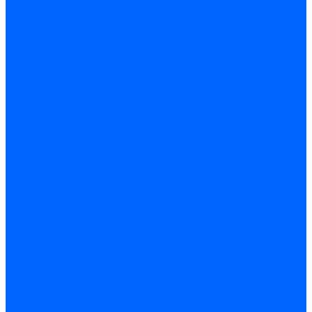
Доставка и оплата
Гарантия и условия возврата
Контакты
...
Каталог товаров
Запчасти для горелок
Блоки управления
Топочные автоматы Siemens
Менеджеры горения Weishaupt
Блоки управления Elco
Блоки управления Ecoflam
Блоки управления Riello
Блоки управления FBR
Топочные автоматы Honeywell
Блоки управления Lamborghini
Блоки управления Baltur
Блоки управления CibUnigas