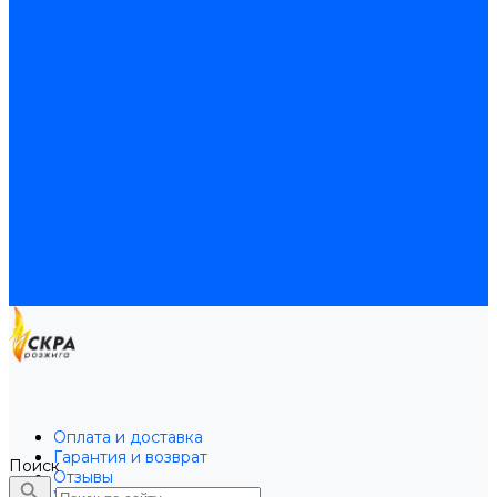
Байпасы BAXI
Кабели для котлов
Трубки соединительные для котлов
Платы электронные для котлов
Прокладки для котлов
Расширительные баки
Расширительные баки BAXI
Расширительные баки Buderus
Прочие запчасти для котлов
Запчасти Honeywell для котлов
Запчасти Resideo для котлов
Запчасти для котлов Brahma
Доставка и оплата
Гарантия и условия возврата
Контакты
Оплата и доставка
Гарантия и возврат
Поиск
Отзывы