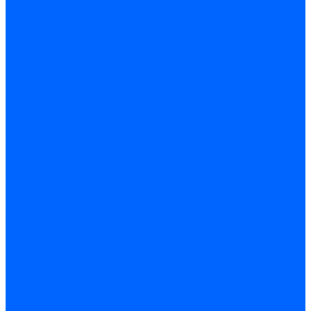
Миниконтакторы FBR
ЖК дисплеи, БУИ для горелок
ЖК дисплеи для горелок Elco
ЖК дисплеи для горелок Ecoflam
ЖК дисплеи для горелок Lamborghini
ЖК дисплеи DUNGS для горелок
Электрокомпоненты Satronic / Honeywell
Электрокомпоненты Baltur
Электрокомпоненты Brahma
Электрокомпоненты Cofi
Электрокомпоненты Dungs
Электрокомпоненты Honeywell
Переключатели потоков Honeywell
Электрокомпоненты Kromschroder
Электрокомпоненты Resideo
Электрокомпоненты Siemens
Электрокомпоненты Weishaupt
Миниконтакторы Weishaupt
ЖК дисплеи, БУИ Weishaupt
Электродвигатели
Электродвигатели для горелок Weishaupt
Электродвигатели для горелок Elco
Электродвигатели для горелок Ecoflam
Электродвигатели для горелок Riello
Электродвигатели для горелок FBR