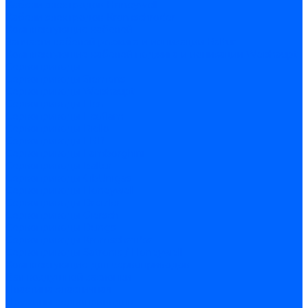
Кабели электродов Honeywell
Кабели электродов Kromschroder
Комплектующие кабелей
Запчасти кабелей розжига и ионизации Baltur
Комплектующие кабелей поджига и ионизации Weishaupt
Сервоприводы
Сервоприводы Siemens
Сервоприводы Weishaupt
Сервоприводы Elco
Сервоприводы Ecoflam
Сервоприводы Riello
Сервоприводы FBR
Сервоприводы Lamborghini
Сервоприводы Baltur
Сервоприводы CibUnigas
Сервоприводы Honeywell
Сервоприводы Dreizler
Сервоприводы Giersch
Сервоприводы Dungs
Сервоприводы Kromschroder
Сервоприводы Satronic / Honeywell
Комплектующие для сервоприводов
Вал воздушной заслонки
Пластина эластичная
Пружины сервоприводов