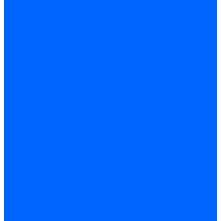
Регуляторы соотношения топливо-воздух
Приводы гидравлические
Регуляторы и сцепления
Шарнирные соединения
Кабели сервопривода
Держатель сервопривода
Шкалы воздушных заслонок
Запасные части сервоприводов и заслонок Siemens для
горелок
Запасные части сервоприводов и заслонок для горелок
Baltur
Запчасти сервоприводов Honeywell
Запчасти сервоприводов Kromschroder
Комплектующие сервоприводов Weishaupt
Заслонки для горелок
Воздушные заслонки Ecoflam
Воздушные заслонки Lamborghini
Заслонки Dungs для горелок
Заслонки Honeywell для горелок
Заслонки Kromschroder для горелок
Заслонки Siemens для горелок
Заслонки воздушные и газовые Weishaupt
Заслонки для горелок Baltur
Электрокомпоненты, ЖК дисплеи, БУИ для горелок
Миниконтакторы для горелок