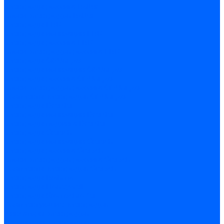
Электроды розжига Baltur
Блоки электродов Baltur
Электроды FBR
Электроды ионизации FBR
Электроды розжига FBR
Блоки электродов розжига FBR
Электроды CibUnigas
Электроды ионизации CibUnigas
Электроды розжига CibUnigas
Блоки электродов розжига CibUnigas
Комплекты электродов CibUnigas
Электроды Dreizler
Электроды ионизации Dreizler
Электроды поджига Dreizler
Электроды Giersch
Электроды ионизации Giersch
Электроды розжига Giersch
Блоки электродов розжига Giersch
Комплекты электродов Giersch
Электроды Brahma
Электроды Honeywell
Электроды Kromschroder
Комплектующие электродов
Фиксаторы электродов
Держатели электродов