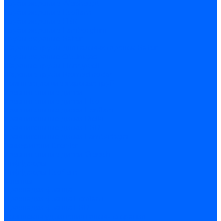
Трубы жаровые Weishaupt
Трубы жаровые Ecoflam
Трубы жаровые FBR
Трубы жаровые Lamborghini
Трубы жаровые Baltur
Жаровые трубы для газовых горелок Baltur
Трубы жаровые CibUnigas
Жаровые трубы Honeywell
Жаровые трубы Kromschroder
Комплектующие жаровых труб
Уравнительные диски
Уравнительные диски Elco
Уравнительные диски Ecoflam
Уравнительные диски Riello
Уравнительные диски FBR
Уравнительные диски Lamborhgini
Завихрители Dreizler
Уравнительные диски Giersch
Диффузоры
Диффузоры Ecoflam
Фланцы
Прокладки фланца
Прокладки фланца Ecoflam
Прокладки фланца FBR
Комплекты удлинения головы сгорания