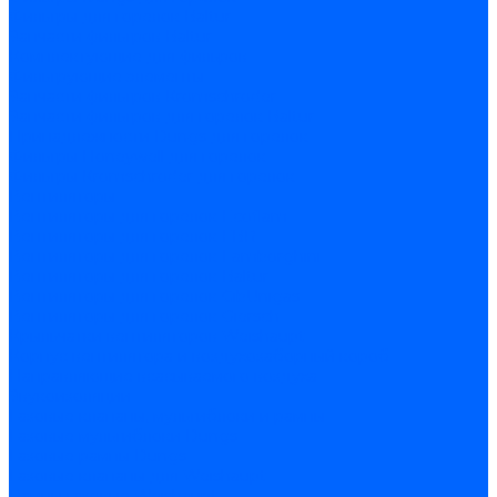
Фильтры для горелок Baltur
Запчасти фильтров Baltur
Комплектующие для фильров
Фильтрующие элементы
Запчасти фильтров Kromschroder
Запчасти фильтров для горелок Baltur
Принадлежности Dungs для горелок
Фильтры Honeywell для горелок
Фильтры Kromschroder для горелок
Вентиляторы
Вентиляторы для горелок Ecoflam
Вентиляторы для горелок FBR
Вентиляторы для горелок Lamborghini
Вентиляторы для горелок Baltur
Вентиляторы для горелок CibUnigas
Вентиляторы для горелок Giersch
Крыльчатки вентиляторов Weishaupt
Корпус вентилятора и воздухозаборный короб
Направляющие всасываемого воздуха
Звукоизоляции
Газовые клапаны, мультиблоки и рампы
Газовые мультиблоки Dungs
Газовые рампы Dungs
Газовые клапаны для Weishaupt
Рампы газовые Weishaupt