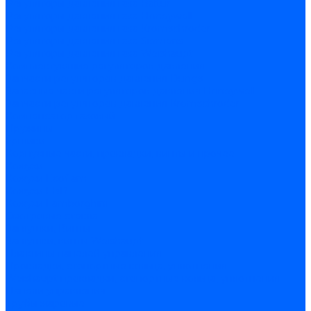
Регуляторы давления газа Baltur
Регуляторы давления газа Honeywell
Регуляторы давления газа Kromschroder
Регуляторы давления газа Siemens
Регуляторы давления газа Weishaupt
Комплектующие регуляторов давления
Запчасти регуляторов давления Dungs
Запасные части регуляторов давления Honeywell
Запчасти регуляторов давления Kromschroder
Компенсатор газовый
Пружины
Ёршики
Корпусные части, прокладки, винты и прочее
Кожухи
Кожухи Ecoflam
Кожухи FBR
Кожухи Lamborghini
Смотровые стекла
Заглушки, Винты
Заглушки, винты Weishaupt
Пластины панелей управления
Прокладки, стопортные кольца, уплотнения
Weishaupt прокладки, стопортные кольца, уплотнения
Панели управления
Трубы жаровые