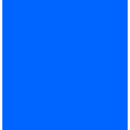
Запчасти для котлов
Автоматы горения для котлов
Горелки для котлов
Горелки для котлов Buderus
Газовые клапаны для котлов
Датчики температуры котла
Датчики температуры BAXI
Датчики температуры Buderus
Электроды для котлов
Электроды для котлов Buderus
Циркуляционные насосы
Вентиляторы для котлов
Вентиляторы для котлов BAXI
Вентиляторы для котлов Buderus
Термостаты
Термостаты комнатные Siemens
Инжекторы для котлов
Панели управления котла
Аноды магниевые
Аноды магниевые BAXI
Аноды магниевые Buderus
Комплекты перехода котла на сжиженный газ
Электромоторы для котла
Теплообменники для котлов
Байпас