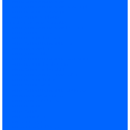
Кабели поджига и ионизации
Кабели поджига и ионизации Weishaupt
Кабели ионизации Weishaupt
Кабели поджига Weishaupt
Комплекты кабелей Weishaupt
Кабели поджига и ионизации Ecoflam
Кабели поджига Ecoflam
Кабели ионизации Ecoflam
Кабели поджига и ионазации FBR
Кабели ионизации FBR
Кабели поджига FBR
Кабели поджига и ионазации Lamborhini
Кабели ионизации Lamborghini
Кабели поджига Lamborghini
Кабели поджига и ионазации Baltur
Кабели ионизации Baltur
Кабели поджига Baltur
Кабели поджига и ионазации CibUnigas
Кабели ионизации CibUnigas
Кабели поджига CibUnigas
Кабели ионизации
Кабели поджига
Кабели в комплекте
Кабели электродов Cofi
Кабели электродов Dungs