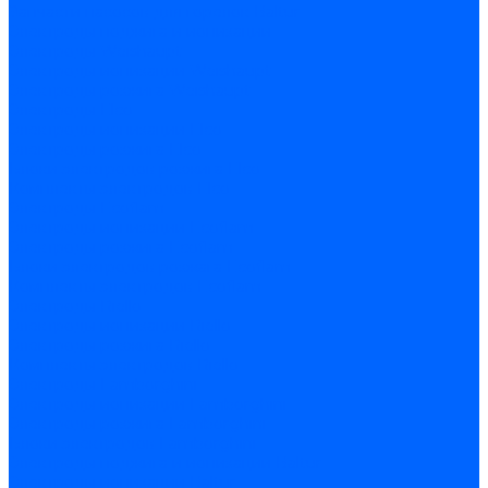
Запчасти насосов для горелок Baltur
Электроды поджига и ионизации
Электроды Weishaupt
Электроды ионизации Weishaupt
Электроды розжига Weishaupt
Электроды Elco
Электроды ионизации Elco
Электроды розжига Elco
Блоки электродов розжига Elco
Комплекты электродов Elco
Электроды Ecoflam
Электроды ионизации Ecoflam
Электроды розжига Ecoflam
Блоки электродов розжага Ecoflam
Комплекты электродов Ecoflam
Электроды Riello
Электроды ионизации Riello
Электроды розжига Riello
Комплекты электродов Riello
Электроды Lamborghini
Электроды ионизации Lamborghini
Электроды розжига Lamborghini
Блоки электродов Lamborghini
Электроды поджига и ионизации Baltur
Электроды ионизации Baltur