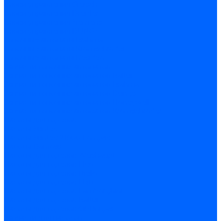
Блоки управления Giersch
Блоки управления Dreizler
Блоки управления Siemens
Блоки управления DUNGS
Топочные автоматы Brahma
Топочные автоматы Kromschroder
Топочные автоматы Resideo
Запчасти топочных автоматов
Запчасти топочных автоматов Baltur
Запчасти топочных автоматов Brahma
Запчасти топочных автоматов Dungs
Запчасти топочных автоматов Honeywell
Запчасти топочных автоматов Kromschroder
Насосы для горелок
Насосы Suntec
Насосы Suntec 21600 Longvic
Насосы Danfoss
Насосы для горелок Weishaupt
Насосы для горелок Elco
Насосы для горелок Riello
Насосы для горелок FBR
Насосы для горелок Lamborghini
Насосы для горелок Baltur
Насосы для горелок CibUnigas
Запчасти для насосов