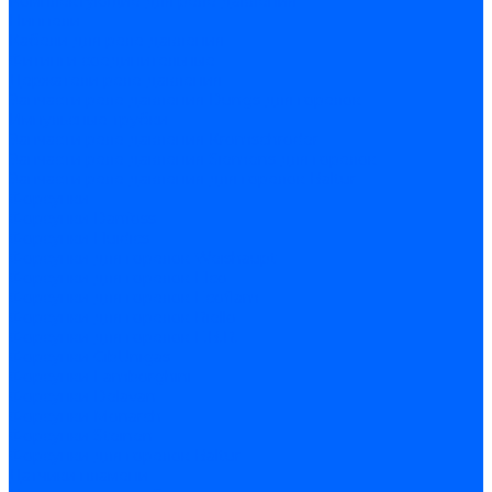
Комплектующие для реле давления
Ниппели
Кабели для реле давления
Фитинги соединительные
Держатели реле давления
Запчасти реле давления Dungs для горелок
Импульсные трубки
Запчасти реле давления Kromschroder
Запчасти реле давления Siemens для горелок
Запчасти реле давления для горелок Baltur
Форсунки
Форсунки Danfoss
Форсунки Fluidics
Форсунки для горелок Weishaupt
Форсунки для горелок Elco
Форсунки для горелок Ecoflam
Форсунки для горелок Riello
Форсунки для горелок F.B.R.
Форсунки CibUnigas
Форсунки Lamborghini
Форсунки Delavan
Форсунки Monarch
Форсунки Steinen
Форсунки для горелок Baltur
Датчики пламени