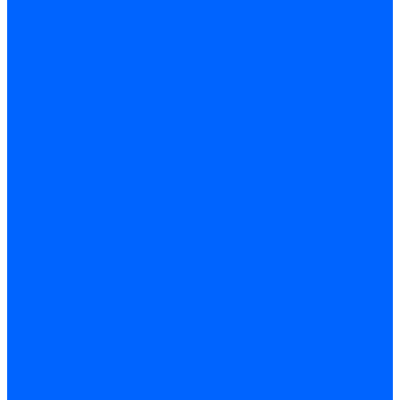
Запчасти жаровых труб Honeywell для горелок
Запчасти жаровых труб Kromschroder
Запчасти жаровых труб для горелок Baltur
Уравнительные диски Baltur
Компоненты газовой трубы Baltur
Компоненты жидкотопливной трубы Baltur
Комплектующие жаровых труб Weishaupt
Уравнительные диски Weishaupt
Компоненты газовой трубы Weishaupt
Компоненты жидкотопливной трубы Weishaupt
Уплотнения головы сгорания Weishaupt
Комплектующие к запорной арматуре
Затворы Siemens
Комплектующие к запорной арматуре Baltur
Комплектующие к запорной арматуре Siemens
Прочие запчасти для горелки
Компоненты жидкотопливной трубы Delavan
Компоненты жидкотопливной трубы Honeywell
Контрольно-измерительные приборы
Датчики давления Dungs
Датчики давления Siemens
Краны и клапаны Kromschroder
Принадлежности Brahma для горелок
Принадлежности Honeywell для горелок
Принадлежности Siemens для горелок