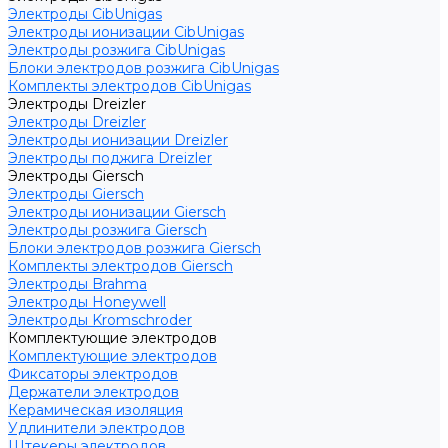
Электроды CibUnigas
Электроды ионизации CibUnigas
Электроды розжига CibUnigas
Блоки электродов розжига CibUnigas
Комплекты электродов CibUnigas
Электроды Dreizler
Электроды Dreizler
Электроды ионизации Dreizler
Электроды поджига Dreizler
Электроды Giersch
Электроды Giersch
Электроды ионизации Giersch
Электроды розжига Giersch
Блоки электродов розжига Giersch
Комплекты электродов Giersch
Электроды Brahma
Электроды Honeywell
Электроды Kromschroder
Комплектующие электродов
Комплектующие электродов
Фиксаторы электродов
Держатели электродов
Керамическая изоляция
Удлинители электродов
Штекеры электродов