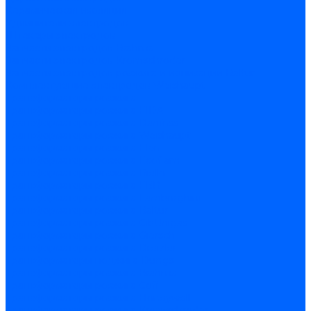
Керамическая изоляция
Удлинители электродов
Штекеры электродов
Запчасти электродов Brahma
Запчасти электродов Kromschroder
Запчасти электродов розжига и ионизации Baltur
Комплектующие электродов Weishaupt
Трансформаторы розжига
Трансформаторы розжига FIDA
Трансформаторы розжига Danfoss
Трансформаторы розжига Weishaupt
Трансформаторы розжига Elco
Трансформаторы розжига Ecoflam
Трансформаторы розжига Riello
Трансформаторы розжига FBR
Трансформаторы розжига Lamborghini
Трансформаторы розжига Baltur
Трансформаторы розжига CibUnigas
Трансформаторы розжига Giersch
Трансформаторы розжига Dreizler
Трансформаторы поджига Dungs
Трансформаторы розжига Brahma
Трансформаторы розжига Cofi
Трансформаторы розжига Honeywell
Трансформаторы розжига Kromschroder