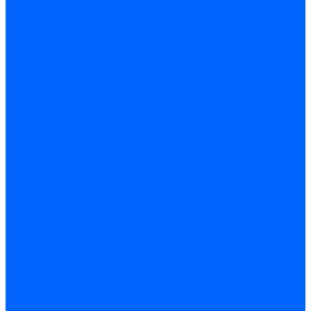
Газовые клапаны Elco
Газовые клапаны для Ecoflam
Газовые клапаны Riello
Газовые клапаны для FBR
Газовые клапаны для Lamborghini
Газовые мультиблоки Baltur
Газовые рампы Baltur
Газовые клапаны для CibUnigas
Газовые клапаны Dreizler
Газовые клапаны для Giersch
Комплектующие газовых клапанов
Фланцы для газовых клапанов
Фланцы газовых клапанов Ecoflam
Фланцы газовых клапанов FBR
Колено газовое для горелки
Запчасти газовых клапанов Dungs для горелок
Запасные части газовых клапанов Brahma
Запасные части газовых клапанов Honeywell
Запасные части газовых клапанов Kromschroder
Запчасти газовых клапанов Siemens для горелок
Запчасти газовых клапанов для горелок Baltur
Комплектующие газовых клапанов Weishaupt
Электромагнитные Топливные клапаны
Жидкотопливные э/м клапаны Brahma