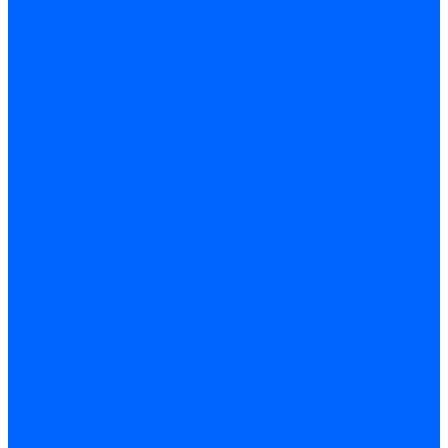
Трансформаторы розжига Satronic / Honeywell
Трансформаторы поджига Siemens
Кабели питания трансформаторов
Запчасти трансформаторов розжига Baltur
Запчасти трансформаторов розжига Brahma
Запчасти трансформаторов розжига Cofi
Запчасти трансформаторов розжига Dungs
Запчасти трансформаторов розжига Honeywell
Запчасти трансформаторов розжига Siemens
Реле давления
Реле давления Weishaupt
Реле давления Dungs
Реле давления Elco
Реле давления Ecoflam
Реле давления Riello
Реле давления FBR
Реле давления Lamborghini
Реле давления Baltur
Реле давления CibUnigas
Реле давления Dreizler
Реле давления Brahma
Реле давления Honeywell
Реле давления Kromschroder
Реле давления Siemens