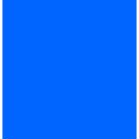
Блоки контроля герметичности Baltur
Блоки контроля герметичности Honeywell
Блоки контроля герметичности Kromschroder
Блоки контроля герметичности Siemens
Жидкотопливные шланги
Жидкотопливные шланги Ecoflam
Жидкотопливные шланги FBR
Жидкотопливные шланги Lamborghini
Жидкотопливные шланги CibUnigas
Шланги жидкотопливные Weishaupt
Газовые подводки
Форсуночные шланги
Жидкотопливные трубки для горелок
Жидкотопливные трубки Weishaupt
Фитинги
Фитинги Ecoflam
Фитинги жидкотопливные Baltur
Манометры
Вакуометры
Термометры
Комплект перехода на сжиженный газ
Датчики температуры и влажности
Датчики влажности и температуры Siemens
Регуляторы давления газа
Регуляторы давления газа Dungs