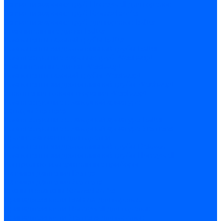
Запчасти жаровых труб Honeywell для горелок
Запчасти жаровых труб Kromschroder
Запчасти жаровых труб для горелок Baltur
Уравнительные диски Baltur
Компоненты газовой трубы Baltur
Компоненты жидкотопливной трубы Baltur
Комплектующие жаровых труб Weishaupt
Уравнительные диски Weishaupt
Компоненты газовой трубы Weishaupt
Компоненты жидкотопливной трубы Weishaupt
Уплотнения головы сгорания Weishaupt
Комплектующие к запорной арматуре
Затворы Siemens
Комплектующие к запорной арматуре Baltur
Комплектующие к запорной арматуре Siemens
Прочие запчасти для горелки
Компоненты жидкотопливной трубы Delavan
Компоненты жидкотопливной трубы Honeywell
Контрольно-измерительные приборы
Датчики давления Dungs
Датчики давления Siemens
Краны и клапаны Kromschroder
Принадлежности Brahma для горелок
Принадлежности Honeywell для горелок
Принадлежности Siemens для горелок