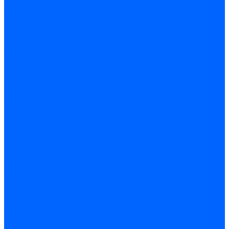
Электроды розжига Baltur
Блоки электродов Baltur
Электроды FBR
Электроды ионизации FBR
Электроды розжига FBR
Блоки электродов розжига FBR
Электроды CibUnigas
Электроды ионизации CibUnigas
Электроды розжига CibUnigas
Блоки электродов розжига CibUnigas
Комплекты электродов CibUnigas
Электроды Dreizler
Электроды ионизации Dreizler
Электроды поджига Dreizler
Электроды Giersch
Электроды ионизации Giersch
Электроды розжига Giersch
Блоки электродов розжига Giersch
Комплекты электродов Giersch
Электроды Brahma
Электроды Honeywell
Электроды Kromschroder
Комплектующие электродов
Фиксаторы электродов
Держатели электродов