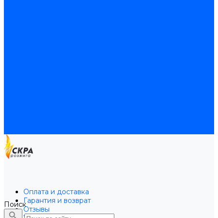
Байпасы BAXI
Кабели для котлов
Трубки соединительные для котлов
Платы электронные для котлов
Прокладки для котлов
Расширительные баки
Расширительные баки BAXI
Расширительные баки Buderus
Прочие запчасти для котлов
Запчасти Honeywell для котлов
Запчасти Resideo для котлов
Запчасти для котлов Brahma
Доставка и оплата
Гарантия и условия возврата
Контакты
Оплата и доставка
Гарантия и возврат
Поиск
Отзывы