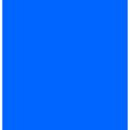
Регуляторы давления газа Baltur
Регуляторы давления газа Honeywell
Регуляторы давления газа Kromschroder
Регуляторы давления газа Siemens
Регуляторы давления газа Weishaupt
Комплектующие регуляторов давления
Запчасти регуляторов давления Dungs
Запасные части регуляторов давления Honeywell
Запчасти регуляторов давления Kromschroder
Компенсатор газовый
Пружины
Ёршики
Корпусные части, прокладки, винты и прочее
Кожухи
Кожухи Ecoflam
Кожухи FBR
Кожухи Lamborghini
Смотровые стекла
Заглушки, Винты
Заглушки, винты Weishaupt
Пластины панелей управления
Прокладки, стопортные кольца, уплотнения
Weishaupt прокладки, стопортные кольца, уплотнения
Панели управления
Трубы жаровые