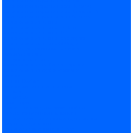
Блоки контроля герметичности Baltur
Блоки контроля герметичности Honeywell
Блоки контроля герметичности Kromschroder
Блоки контроля герметичности Siemens
Жидкотопливные шланги
Жидкотопливные шланги Ecoflam
Жидкотопливные шланги FBR
Жидкотопливные шланги Lamborghini
Жидкотопливные шланги CibUnigas
Шланги жидкотопливные Weishaupt
Газовые подводки
Форсуночные шланги
Жидкотопливные трубки для горелок
Жидкотопливные трубки Weishaupt
Фитинги
Фитинги Ecoflam
Фитинги жидкотопливные Baltur
Манометры
Вакуометры
Термометры
Комплект перехода на сжиженный газ
Датчики температуры и влажности
Датчики влажности и температуры Siemens
Регуляторы давления газа
Регуляторы давления газа Dungs