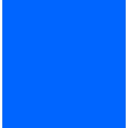
Газовые клапаны Elco
Газовые клапаны для Ecoflam
Газовые клапаны Riello
Газовые клапаны для FBR
Газовые клапаны для Lamborghini
Газовые мультиблоки Baltur
Газовые рампы Baltur
Газовые клапаны для CibUnigas
Газовые клапаны Dreizler
Газовые клапаны для Giersch
Комплектующие газовых клапанов
Фланцы для газовых клапанов
Фланцы газовых клапанов Ecoflam
Фланцы газовых клапанов FBR
Колено газовое для горелки
Запчасти газовых клапанов Dungs для горелок
Запасные части газовых клапанов Brahma
Запасные части газовых клапанов Honeywell
Запасные части газовых клапанов Kromschroder
Запчасти газовых клапанов Siemens для горелок
Запчасти газовых клапанов для горелок Baltur
Комплектующие газовых клапанов Weishaupt
Электромагнитные Топливные клапаны
Жидкотопливные э/м клапаны Brahma