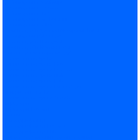
Трубы жаровые Weishaupt
Трубы жаровые Ecoflam
Трубы жаровые FBR
Трубы жаровые Lamborghini
Трубы жаровые Baltur
Жаровые трубы для газовых горелок Baltur
Трубы жаровые CibUnigas
Жаровые трубы Honeywell
Жаровые трубы Kromschroder
Комплектующие жаровых труб
Уравнительные диски
Уравнительные диски Elco
Уравнительные диски Ecoflam
Уравнительные диски Riello
Уравнительные диски FBR
Уравнительные диски Lamborhgini
Завихрители Dreizler
Уравнительные диски Giersch
Диффузоры
Диффузоры Ecoflam
Фланцы
Прокладки фланца
Прокладки фланца Ecoflam
Прокладки фланца FBR
Комплекты удлинения головы сгорания