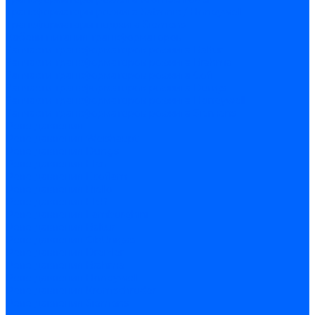
Трансформаторы розжига Satronic / Honeywell
Трансформаторы поджига Siemens
Кабели питания трансформаторов
Запчасти трансформаторов розжига Baltur
Запчасти трансформаторов розжига Brahma
Запчасти трансформаторов розжига Cofi
Запчасти трансформаторов розжига Dungs
Запчасти трансформаторов розжига Honeywell
Запчасти трансформаторов розжига Siemens
Реле давления
Реле давления Weishaupt
Реле давления Dungs
Реле давления Elco
Реле давления Ecoflam
Реле давления Riello
Реле давления FBR
Реле давления Lamborghini
Реле давления Baltur
Реле давления CibUnigas
Реле давления Dreizler
Реле давления Brahma
Реле давления Honeywell
Реле давления Kromschroder
Реле давления Siemens