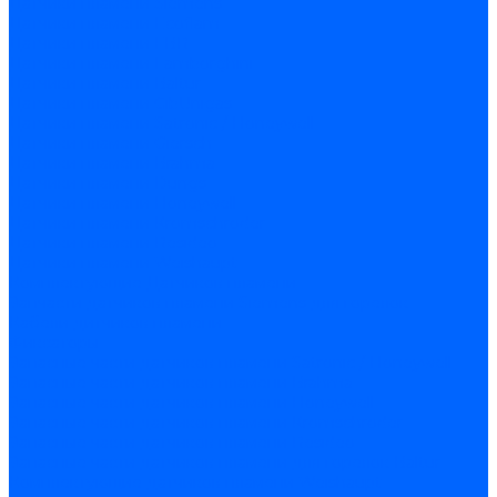
Датчики пламени Siemens
Датчики пламени Ecoflam
Датчики пламени FBR
Датчики пламени Lamborghini
Датчики пламени Baltur
Датчики пламени CibUnigas
Датчики пламени Satronic / Honeywell
Датчики пламени Giersch
Датчики пламени Brahma
Датчики пламени Dungs
Датчики пламени Honeywell
Датчики пламени Kromschroder
Датчики пламени Resideo
Датчики пламени Weishaupt
Комплектующие Датчиков пламени
Запчасти датчиков пламени Siemens для горелок
Кабели дитчиков пламени
Фиксаторы
Запасные части датчиков пламени Satronic / Honeywell
Запасные части датчиков пламени Brahma
Запасные части датчиков пламени Honeywell
Запасные части датчиков пламени Kromschroder
Запасные части датчиков пламени Resideo
Запасные части датчиков пламени для горелок Baltur
Комплектующие датчиков пламени Weishaupt