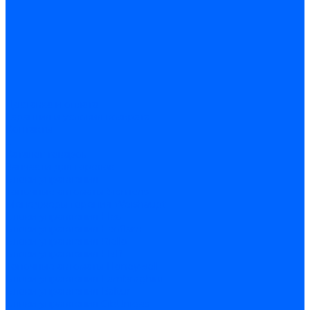
Доставка и оплата
Гарантия и условия возврата
Контакты
...
Каталог товаров
Запчасти для горелок
Блоки управления
Топочные автоматы Siemens
Менеджеры горения Weishaupt
Блоки управления Elco
Блоки управления Ecoflam
Блоки управления Riello
Блоки управления FBR
Топочные автоматы Honeywell
Блоки управления Lamborghini
Блоки управления Baltur
Блоки управления CibUnigas