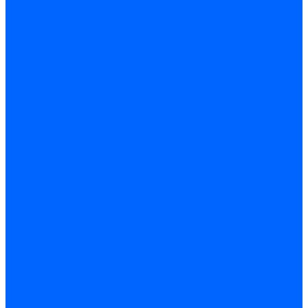
Миниконтакторы FBR
ЖК дисплеи, БУИ для горелок
ЖК дисплеи для горелок Elco
ЖК дисплеи для горелок Ecoflam
ЖК дисплеи для горелок Lamborghini
ЖК дисплеи DUNGS для горелок
Электрокомпоненты Satronic / Honeywell
Электрокомпоненты Baltur
Электрокомпоненты Brahma
Электрокомпоненты Cofi
Электрокомпоненты Dungs
Электрокомпоненты Honeywell
Переключатели потоков Honeywell
Электрокомпоненты Kromschroder
Электрокомпоненты Resideo
Электрокомпоненты Siemens
Электрокомпоненты Weishaupt
Миниконтакторы Weishaupt
ЖК дисплеи, БУИ Weishaupt
Электродвигатели
Электродвигатели для горелок Weishaupt
Электродвигатели для горелок Elco
Электродвигатели для горелок Ecoflam
Электродвигатели для горелок Riello
Электродвигатели для горелок FBR