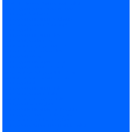
Запчасти насосов для горелок Baltur
Электроды поджига и ионизации
Электроды Weishaupt
Электроды ионизации Weishaupt
Электроды розжига Weishaupt
Электроды Elco
Электроды ионизации Elco
Электроды розжига Elco
Блоки электродов розжига Elco
Комплекты электродов Elco
Электроды Ecoflam
Электроды ионизации Ecoflam
Электроды розжига Ecoflam
Блоки электродов розжага Ecoflam
Комплекты электродов Ecoflam
Электроды Riello
Электроды ионизации Riello
Электроды розжига Riello
Комплекты электродов Riello
Электроды Lamborghini
Электроды ионизации Lamborghini
Электроды розжига Lamborghini
Блоки электродов Lamborghini
Электроды поджига и ионизации Baltur
Электроды ионизации Baltur