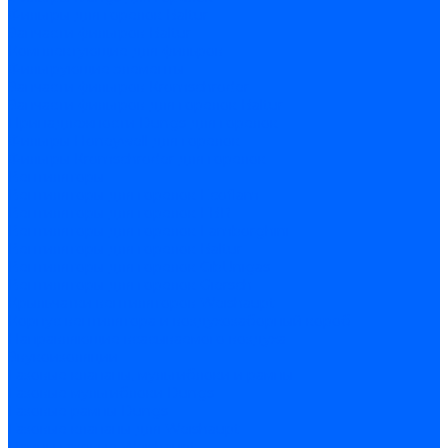
Фильтры для горелок Baltur
Запчасти фильтров Baltur
Комплектующие для фильров
Фильтрующие элементы
Запчасти фильтров Kromschroder
Запчасти фильтров для горелок Baltur
Принадлежности Dungs для горелок
Фильтры Honeywell для горелок
Фильтры Kromschroder для горелок
Вентиляторы
Вентиляторы для горелок Ecoflam
Вентиляторы для горелок FBR
Вентиляторы для горелок Lamborghini
Вентиляторы для горелок Baltur
Вентиляторы для горелок CibUnigas
Вентиляторы для горелок Giersch
Крыльчатки вентиляторов Weishaupt
Корпус вентилятора и воздухозаборный короб
Направляющие всасываемого воздуха
Звукоизоляции
Газовые клапаны, мультиблоки и рампы
Газовые мультиблоки Dungs
Газовые рампы Dungs
Газовые клапаны для Weishaupt
Рампы газовые Weishaupt