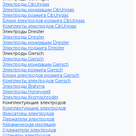
Электроды CibUnigas
Электроды ионизации CibUnigas
Электроды розжига CibUnigas
Блоки электродов розжига CibUnigas
Комплекты электродов CibUnigas
Электроды Dreizler
Электроды Dreizler
Электроды ионизации Dreizler
Электроды поджига Dreizler
Электроды Giersch
Электроды Giersch
Электроды ионизации Giersch
Электроды розжига Giersch
Блоки электродов розжига Giersch
Комплекты электродов Giersch
Электроды Brahma
Электроды Honeywell
Электроды Kromschroder
Комплектующие электродов
Комплектующие электродов
Фиксаторы электродов
Держатели электродов
Керамическая изоляция
Удлинители электродов
Штекеры электродов