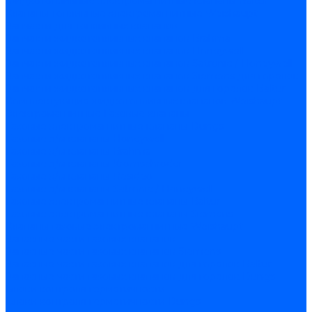
Жидкотопливные электромагнитные клапаны Baltur
Клапаны топливные электромагнитные Weishaupt
Запчасти для топливных клапанов
Запчасти жидкотопливных клапанов Brahma
Запчасти жидкотопливных клапанов Honeywell
Запчасти жидкотопливных клапанов Satronic / Honeywell
Запчасти жидкотопливных клапанов Siemens для горелок
Запчасти жидкотопливных клапанов для горелок Baltur
Комплектующие жидкотопливных клапанов Weishaupt
Электромагнитные Газовые клапаны
Газовые электромагнитные клапаны Dungs
Газовые э/м клапаны Honeywell
Газовые э/м клапаны Brahma
Газовые э/м клапаны Kromschroder
Газовые э/м клапаны Resideo
Газовые э/м клапаны Satronic / Honeywell
Газовые электромагнитные клапаны Baltur
Газовые электромагнитные клапаны Siemens
Клапаны газовые электромагнитные Weishaupt
Запасные части газовых клапанов
Запасные части газовых клапанов Siemens
Запасные части газовых клапанов для горелок Baltur
Запасные части газовых клапанов для горелок Dungs
Блоки контроля герметичности
Блоки контроля герметичности Dungs