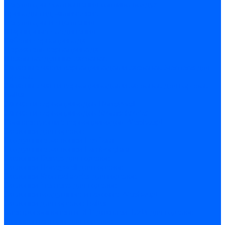
Регуляторы соотношения топливо-воздух
Приводы гидравлические
Регуляторы и сцепления
Шарнирные соединения
Кабели сервопривода
Держатель сервопривода
Шкалы воздушных заслонок
Запасные части сервоприводов и заслонок Siemens для
горелок
Запасные части сервоприводов и заслонок для горелок
Baltur
Запчасти сервоприводов Honeywell
Запчасти сервоприводов Kromschroder
Комплектующие сервоприводов Weishaupt
Заслонки для горелок
Воздушные заслонки Ecoflam
Воздушные заслонки Lamborghini
Заслонки Dungs для горелок
Заслонки Honeywell для горелок
Заслонки Kromschroder для горелок
Заслонки Siemens для горелок
Заслонки воздушные и газовые Weishaupt
Заслонки для горелок Baltur
Электрокомпоненты, ЖК дисплеи, БУИ для горелок
Миниконтакторы для горелок