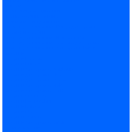
Комплектующие для реле давления
Ниппели
Кабели для реле давления
Фитинги соединительные
Держатели реле давления
Запчасти реле давления Dungs для горелок
Импульсные трубки
Запчасти реле давления Kromschroder
Запчасти реле давления Siemens для горелок
Запчасти реле давления для горелок Baltur
Форсунки
Форсунки Danfoss
Форсунки Fluidics
Форсунки для горелок Weishaupt
Форсунки для горелок Elco
Форсунки для горелок Ecoflam
Форсунки для горелок Riello
Форсунки для горелок F.B.R.
Форсунки CibUnigas
Форсунки Lamborghini
Форсунки Delavan
Форсунки Monarch
Форсунки Steinen
Форсунки для горелок Baltur
Датчики пламени