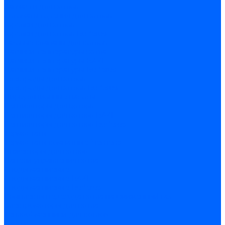
Запчасти для котлов
Автоматы горения для котлов
Горелки для котлов
Горелки для котлов Buderus
Газовые клапаны для котлов
Датчики температуры котла
Датчики температуры BAXI
Датчики температуры Buderus
Электроды для котлов
Электроды для котлов Buderus
Циркуляционные насосы
Вентиляторы для котлов
Вентиляторы для котлов BAXI
Вентиляторы для котлов Buderus
Термостаты
Термостаты комнатные Siemens
Инжекторы для котлов
Панели управления котла
Аноды магниевые
Аноды магниевые BAXI
Аноды магниевые Buderus
Комплекты перехода котла на сжиженный газ
Электромоторы для котла
Теплообменники для котлов
Байпас