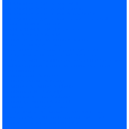
Принадлежности для горелок Baltur
Принадлежности для горелок Delavan
Принадлежности для горелок Kromschroder
Принадлежности для горелок Satronic / Honeywell
Промышленная автоматика
Промышленная автоматика Siemens
Прочие запчасти Weishaupt
Горелки для котлов дизельные и газовые
Газовые горелки для котлов
Одноступенчатые газовые горелки для котлов
Двухступенчатые газовые горелки для котлов
Газовые горелки с механической модуляцией для котлов
Weishaupt горелки: газовые, дизельные, мазутные и
двухтопливные
Горелки газовые Weishaupt
Горелки дизельные Weishaupt
Горелки газодизельные Weishaupt
Горелки мазутные Weishaupt
Горелки газомазутные Weishaupt
Горелки керосиновые Weishaupt
Дизельные горелки для котлов
Двухступенчатые дизельные горелки для котлов
Одноступенчатые дизельные горелки для котлов
Горелки для котлов отопления Baltur
Горелки для котлов отопления Kromschroder