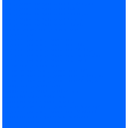
Электродвигатели для горелок Lamborghini
Электродвигатели для горелок Baltur
Электродвигатели для горелок CibUnigas
Электродвигатели для горелок Dreizler
Электродвигатели для горелок Giersch
Комплектующие электродвигателей
Конденсаторы
Конденсаторы электродвигателей Ecoflam
Конденсаторы электродвигателей FBR
Конденсаторы электродвигателей CibUnigas
Конденсаторы электродвигателей Lamborghini
Конденсаторы электродвигателей Baltur
Кабели электродвигателей
Кабели питания электродвигателей FBR
Кабели питания электродвигателей Lamborghini
Кабели питания электродвигателей CibUnigas
Фланцы электродвигателей
Фланцы электродвигателей Ecoflam
Сцепления электродвигателей
Сцепления электродвигателей FBR
Комплектующие электродвигателей Weishaupt
Конденсаторы электродвигателей Weishaupt
Сцепления электродвигателей Weishaupt
Фильры топливные и газовые
Фильтры Dungs для горелок