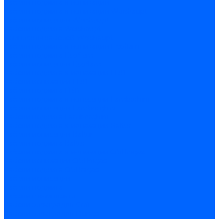
Кабели поджига и ионизации
Кабели поджига и ионизации Weishaupt
Кабели ионизации Weishaupt
Кабели поджига Weishaupt
Комплекты кабелей Weishaupt
Кабели поджига и ионизации Ecoflam
Кабели поджига Ecoflam
Кабели ионизации Ecoflam
Кабели поджига и ионазации FBR
Кабели ионизации FBR
Кабели поджига FBR
Кабели поджига и ионазации Lamborhini
Кабели ионизации Lamborghini
Кабели поджига Lamborghini
Кабели поджига и ионазации Baltur
Кабели ионизации Baltur
Кабели поджига Baltur
Кабели поджига и ионазации CibUnigas
Кабели ионизации CibUnigas
Кабели поджига CibUnigas
Кабели ионизации
Кабели поджига
Кабели в комплекте
Кабели электродов Cofi
Кабели электродов Dungs