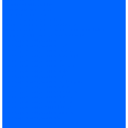
Керамическая изоляция
Удлинители электродов
Штекеры электродов
Запчасти электродов Brahma
Запчасти электродов Kromschroder
Запчасти электродов розжига и ионизации Baltur
Комплектующие электродов Weishaupt
Трансформаторы розжига
Трансформаторы розжига FIDA
Трансформаторы розжига Danfoss
Трансформаторы розжига Weishaupt
Трансформаторы розжига Elco
Трансформаторы розжига Ecoflam
Трансформаторы розжига Riello
Трансформаторы розжига FBR
Трансформаторы розжига Lamborghini
Трансформаторы розжига Baltur
Трансформаторы розжига CibUnigas
Трансформаторы розжига Giersch
Трансформаторы розжига Dreizler
Трансформаторы поджига Dungs
Трансформаторы розжига Brahma
Трансформаторы розжига Cofi
Трансформаторы розжига Honeywell
Трансформаторы розжига Kromschroder