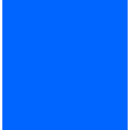
Блоки управления Giersch
Блоки управления Dreizler
Блоки управления Siemens
Блоки управления DUNGS
Топочные автоматы Brahma
Топочные автоматы Kromschroder
Топочные автоматы Resideo
Запчасти топочных автоматов
Запчасти топочных автоматов Baltur
Запчасти топочных автоматов Brahma
Запчасти топочных автоматов Dungs
Запчасти топочных автоматов Honeywell
Запчасти топочных автоматов Kromschroder
Насосы для горелок
Насосы Suntec
Насосы Suntec 21600 Longvic
Насосы Danfoss
Насосы для горелок Weishaupt
Насосы для горелок Elco
Насосы для горелок Riello
Насосы для горелок FBR
Насосы для горелок Lamborghini
Насосы для горелок Baltur
Насосы для горелок CibUnigas
Запчасти для насосов