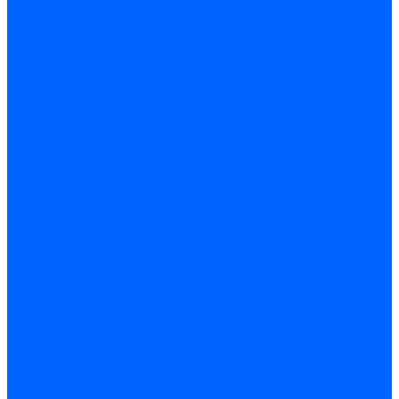
Кабели электродов Honeywell
Кабели электродов Kromschroder
Комплектующие кабелей
Запчасти кабелей розжига и ионизации Baltur
Комплектующие кабелей поджига и ионизации Weishaupt
Сервоприводы
Сервоприводы Siemens
Сервоприводы Weishaupt
Сервоприводы Elco
Сервоприводы Ecoflam
Сервоприводы Riello
Сервоприводы FBR
Сервоприводы Lamborghini
Сервоприводы Baltur
Сервоприводы CibUnigas
Сервоприводы Honeywell
Сервоприводы Dreizler
Сервоприводы Giersch
Сервоприводы Dungs
Сервоприводы Kromschroder
Сервоприводы Satronic / Honeywell
Комплектующие для сервоприводов
Вал воздушной заслонки
Пластина эластичная
Пружины сервоприводов