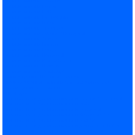
Датчики пламени Siemens
Датчики пламени Ecoflam
Датчики пламени FBR
Датчики пламени Lamborghini
Датчики пламени Baltur
Датчики пламени CibUnigas
Датчики пламени Satronic / Honeywell
Датчики пламени Giersch
Датчики пламени Brahma
Датчики пламени Dungs
Датчики пламени Honeywell
Датчики пламени Kromschroder
Датчики пламени Resideo
Датчики пламени Weishaupt
Комплектующие Датчиков пламени
Запчасти датчиков пламени Siemens для горелок
Кабели дитчиков пламени
Фиксаторы
Запасные части датчиков пламени Satronic / Honeywell
Запасные части датчиков пламени Brahma
Запасные части датчиков пламени Honeywell
Запасные части датчиков пламени Kromschroder
Запасные части датчиков пламени Resideo
Запасные части датчиков пламени для горелок Baltur
Комплектующие датчиков пламени Weishaupt