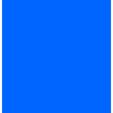
Миниконтакторы FBR
ЖК дисплеи, БУИ для горелок
ЖК дисплеи для горелок Elco
ЖК дисплеи для горелок Ecoflam
ЖК дисплеи для горелок Lamborghini
ЖК дисплеи DUNGS для горелок
Электрокомпоненты Satronic / Honeywell
Электрокомпоненты Baltur
Электрокомпоненты Brahma
Электрокомпоненты Cofi
Электрокомпоненты Dungs
Электрокомпоненты Honeywell
Переключатели потоков Honeywell
Электрокомпоненты Kromschroder
Электрокомпоненты Resideo
Электрокомпоненты Siemens
Электрокомпоненты Weishaupt
Миниконтакторы Weishaupt
ЖК дисплеи, БУИ Weishaupt
Электродвигатели
Электродвигатели для горелок Weishaupt
Электродвигатели для горелок Elco
Электродвигатели для горелок Ecoflam
Электродвигатели для горелок Riello
Электродвигатели для горелок FBR