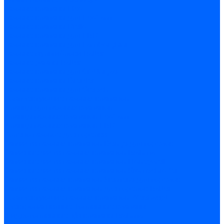
Газовые клапаны Elco
Газовые клапаны для Ecoflam
Газовые клапаны Riello
Газовые клапаны для FBR
Газовые клапаны для Lamborghini
Газовые мультиблоки Baltur
Газовые рампы Baltur
Газовые клапаны для CibUnigas
Газовые клапаны Dreizler
Газовые клапаны для Giersch
Комплектующие газовых клапанов
Фланцы для газовых клапанов
Фланцы газовых клапанов Ecoflam
Фланцы газовых клапанов FBR
Колено газовое для горелки
Запчасти газовых клапанов Dungs для горелок
Запасные части газовых клапанов Brahma
Запасные части газовых клапанов Honeywell
Запасные части газовых клапанов Kromschroder
Запчасти газовых клапанов Siemens для горелок
Запчасти газовых клапанов для горелок Baltur
Комплектующие газовых клапанов Weishaupt
Электромагнитные Топливные клапаны
Жидкотопливные э/м клапаны Brahma