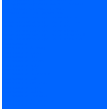
Трансформаторы розжига Satronic / Honeywell
Трансформаторы поджига Siemens
Кабели питания трансформаторов
Запчасти трансформаторов розжига Baltur
Запчасти трансформаторов розжига Brahma
Запчасти трансформаторов розжига Cofi
Запчасти трансформаторов розжига Dungs
Запчасти трансформаторов розжига Honeywell
Запчасти трансформаторов розжига Siemens
Реле давления
Реле давления Weishaupt
Реле давления Dungs
Реле давления Elco
Реле давления Ecoflam
Реле давления Riello
Реле давления FBR
Реле давления Lamborghini
Реле давления Baltur
Реле давления CibUnigas
Реле давления Dreizler
Реле давления Brahma
Реле давления Honeywell
Реле давления Kromschroder
Реле давления Siemens