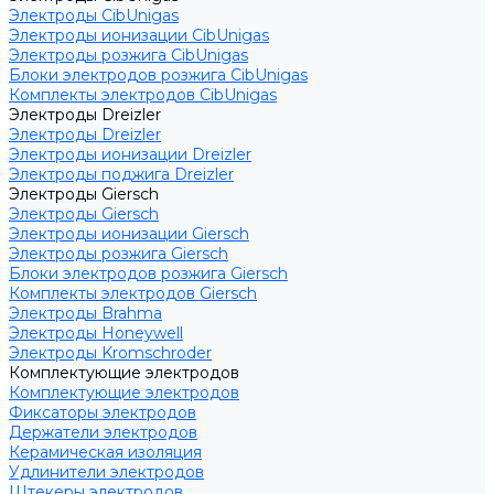
Электроды CibUnigas
Электроды ионизации CibUnigas
Электроды розжига CibUnigas
Блоки электродов розжига CibUnigas
Комплекты электродов CibUnigas
Электроды Dreizler
Электроды Dreizler
Электроды ионизации Dreizler
Электроды поджига Dreizler
Электроды Giersch
Электроды Giersch
Электроды ионизации Giersch
Электроды розжига Giersch
Блоки электродов розжига Giersch
Комплекты электродов Giersch
Электроды Brahma
Электроды Honeywell
Электроды Kromschroder
Комплектующие электродов
Комплектующие электродов
Фиксаторы электродов
Держатели электродов
Керамическая изоляция
Удлинители электродов
Штекеры электродов