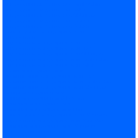
Электродвигатели для горелок Lamborghini
Электродвигатели для горелок Baltur
Электродвигатели для горелок CibUnigas
Электродвигатели для горелок Dreizler
Электродвигатели для горелок Giersch
Комплектующие электродвигателей
Конденсаторы
Конденсаторы электродвигателей Ecoflam
Конденсаторы электродвигателей FBR
Конденсаторы электродвигателей CibUnigas
Конденсаторы электродвигателей Lamborghini
Конденсаторы электродвигателей Baltur
Кабели электродвигателей
Кабели питания электродвигателей FBR
Кабели питания электродвигателей Lamborghini
Кабели питания электродвигателей CibUnigas
Фланцы электродвигателей
Фланцы электродвигателей Ecoflam
Сцепления электродвигателей
Сцепления электродвигателей FBR
Комплектующие электродвигателей Weishaupt
Конденсаторы электродвигателей Weishaupt
Сцепления электродвигателей Weishaupt
Фильры топливные и газовые
Фильтры Dungs для горелок