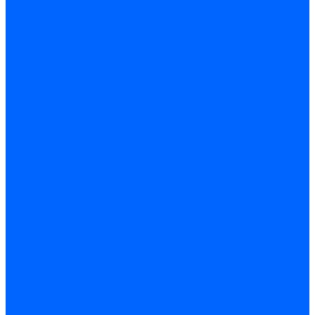
Кабели поджига и ионизации
Кабели поджига и ионизации Weishaupt
Кабели ионизации Weishaupt
Кабели поджига Weishaupt
Комплекты кабелей Weishaupt
Кабели поджига и ионизации Ecoflam
Кабели поджига Ecoflam
Кабели ионизации Ecoflam
Кабели поджига и ионазации FBR
Кабели ионизации FBR
Кабели поджига FBR
Кабели поджига и ионазации Lamborhini
Кабели ионизации Lamborghini
Кабели поджига Lamborghini
Кабели поджига и ионазации Baltur
Кабели ионизации Baltur
Кабели поджига Baltur
Кабели поджига и ионазации CibUnigas
Кабели ионизации CibUnigas
Кабели поджига CibUnigas
Кабели ионизации
Кабели поджига
Кабели в комплекте
Кабели электродов Cofi
Кабели электродов Dungs