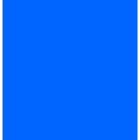
Блоки управления Giersch
Блоки управления Dreizler
Блоки управления Siemens
Блоки управления DUNGS
Топочные автоматы Brahma
Топочные автоматы Kromschroder
Топочные автоматы Resideo
Запчасти топочных автоматов
Запчасти топочных автоматов Baltur
Запчасти топочных автоматов Brahma
Запчасти топочных автоматов Dungs
Запчасти топочных автоматов Honeywell
Запчасти топочных автоматов Kromschroder
Насосы для горелок
Насосы Suntec
Насосы Suntec 21600 Longvic
Насосы Danfoss
Насосы для горелок Weishaupt
Насосы для горелок Elco
Насосы для горелок Riello
Насосы для горелок FBR
Насосы для горелок Lamborghini
Насосы для горелок Baltur
Насосы для горелок CibUnigas
Запчасти для насосов