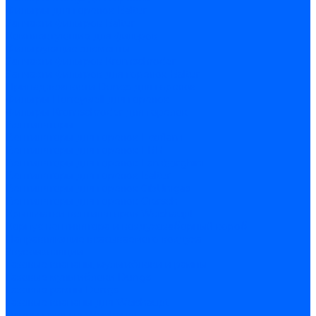
Фильтры для горелок Baltur
Запчасти фильтров Baltur
Комплектующие для фильров
Фильтрующие элементы
Запчасти фильтров Kromschroder
Запчасти фильтров для горелок Baltur
Принадлежности Dungs для горелок
Фильтры Honeywell для горелок
Фильтры Kromschroder для горелок
Вентиляторы
Вентиляторы для горелок Ecoflam
Вентиляторы для горелок FBR
Вентиляторы для горелок Lamborghini
Вентиляторы для горелок Baltur
Вентиляторы для горелок CibUnigas
Вентиляторы для горелок Giersch
Крыльчатки вентиляторов Weishaupt
Корпус вентилятора и воздухозаборный короб
Направляющие всасываемого воздуха
Звукоизоляции
Газовые клапаны, мультиблоки и рампы
Газовые мультиблоки Dungs
Газовые рампы Dungs
Газовые клапаны для Weishaupt
Рампы газовые Weishaupt