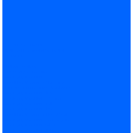
Доставка и оплата
Гарантия и условия возврата
Контакты
...
Каталог товаров
Запчасти для горелок
Блоки управления
Топочные автоматы Siemens
Менеджеры горения Weishaupt
Блоки управления Elco
Блоки управления Ecoflam
Блоки управления Riello
Блоки управления FBR
Топочные автоматы Honeywell
Блоки управления Lamborghini
Блоки управления Baltur
Блоки управления CibUnigas