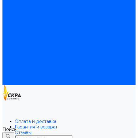
Байпасы BAXI
Кабели для котлов
Трубки соединительные для котлов
Платы электронные для котлов
Прокладки для котлов
Расширительные баки
Расширительные баки BAXI
Расширительные баки Buderus
Прочие запчасти для котлов
Запчасти Honeywell для котлов
Запчасти Resideo для котлов
Запчасти для котлов Brahma
Доставка и оплата
Гарантия и условия возврата
Контакты
Оплата и доставка
Гарантия и возврат
Поиск
Отзывы