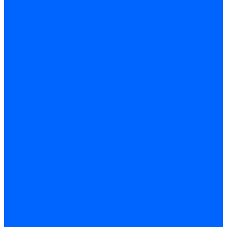
Регуляторы давления газа Baltur
Регуляторы давления газа Honeywell
Регуляторы давления газа Kromschroder
Регуляторы давления газа Siemens
Регуляторы давления газа Weishaupt
Комплектующие регуляторов давления
Запчасти регуляторов давления Dungs
Запасные части регуляторов давления Honeywell
Запчасти регуляторов давления Kromschroder
Компенсатор газовый
Пружины
Ёршики
Корпусные части, прокладки, винты и прочее
Кожухи
Кожухи Ecoflam
Кожухи FBR
Кожухи Lamborghini
Смотровые стекла
Заглушки, Винты
Заглушки, винты Weishaupt
Пластины панелей управления
Прокладки, стопортные кольца, уплотнения
Weishaupt прокладки, стопортные кольца, уплотнения
Панели управления
Трубы жаровые