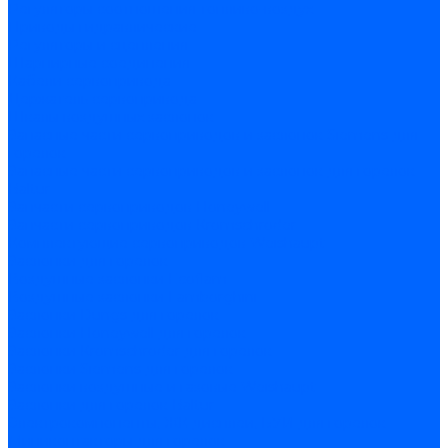
Регуляторы соотношения топливо-воздух
Приводы гидравлические
Регуляторы и сцепления
Шарнирные соединения
Кабели сервопривода
Держатель сервопривода
Шкалы воздушных заслонок
Запасные части сервоприводов и заслонок Siemens для
горелок
Запасные части сервоприводов и заслонок для горелок
Baltur
Запчасти сервоприводов Honeywell
Запчасти сервоприводов Kromschroder
Комплектующие сервоприводов Weishaupt
Заслонки для горелок
Воздушные заслонки Ecoflam
Воздушные заслонки Lamborghini
Заслонки Dungs для горелок
Заслонки Honeywell для горелок
Заслонки Kromschroder для горелок
Заслонки Siemens для горелок
Заслонки воздушные и газовые Weishaupt
Заслонки для горелок Baltur
Электрокомпоненты, ЖК дисплеи, БУИ для горелок
Миниконтакторы для горелок