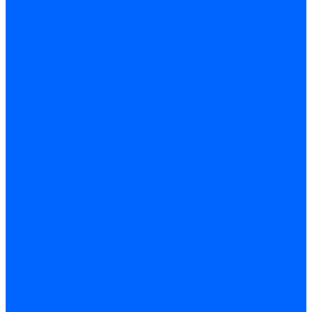
Кабели электродов Honeywell
Кабели электродов Kromschroder
Комплектующие кабелей
Запчасти кабелей розжига и ионизации Baltur
Комплектующие кабелей поджига и ионизации Weishaupt
Сервоприводы
Сервоприводы Siemens
Сервоприводы Weishaupt
Сервоприводы Elco
Сервоприводы Ecoflam
Сервоприводы Riello
Сервоприводы FBR
Сервоприводы Lamborghini
Сервоприводы Baltur
Сервоприводы CibUnigas
Сервоприводы Honeywell
Сервоприводы Dreizler
Сервоприводы Giersch
Сервоприводы Dungs
Сервоприводы Kromschroder
Сервоприводы Satronic / Honeywell
Комплектующие для сервоприводов
Вал воздушной заслонки
Пластина эластичная
Пружины сервоприводов