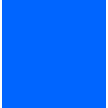
Электроды розжига Baltur
Блоки электродов Baltur
Электроды FBR
Электроды ионизации FBR
Электроды розжига FBR
Блоки электродов розжига FBR
Электроды CibUnigas
Электроды ионизации CibUnigas
Электроды розжига CibUnigas
Блоки электродов розжига CibUnigas
Комплекты электродов CibUnigas
Электроды Dreizler
Электроды ионизации Dreizler
Электроды поджига Dreizler
Электроды Giersch
Электроды ионизации Giersch
Электроды розжига Giersch
Блоки электродов розжига Giersch
Комплекты электродов Giersch
Электроды Brahma
Электроды Honeywell
Электроды Kromschroder
Комплектующие электродов
Фиксаторы электродов
Держатели электродов