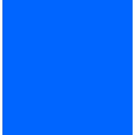
Принадлежности для горелок Baltur
Принадлежности для горелок Delavan
Принадлежности для горелок Kromschroder
Принадлежности для горелок Satronic / Honeywell
Промышленная автоматика
Промышленная автоматика Siemens
Прочие запчасти Weishaupt
Горелки для котлов дизельные и газовые
Газовые горелки для котлов
Одноступенчатые газовые горелки для котлов
Двухступенчатые газовые горелки для котлов
Газовые горелки с механической модуляцией для котлов
Weishaupt горелки: газовые, дизельные, мазутные и
двухтопливные
Горелки газовые Weishaupt
Горелки дизельные Weishaupt
Горелки газодизельные Weishaupt
Горелки мазутные Weishaupt
Горелки газомазутные Weishaupt
Горелки керосиновые Weishaupt
Дизельные горелки для котлов
Двухступенчатые дизельные горелки для котлов
Одноступенчатые дизельные горелки для котлов
Горелки для котлов отопления Baltur
Горелки для котлов отопления Kromschroder