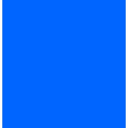
Запчасти для котлов
Автоматы горения для котлов
Горелки для котлов
Горелки для котлов Buderus
Газовые клапаны для котлов
Датчики температуры котла
Датчики температуры BAXI
Датчики температуры Buderus
Электроды для котлов
Электроды для котлов Buderus
Циркуляционные насосы
Вентиляторы для котлов
Вентиляторы для котлов BAXI
Вентиляторы для котлов Buderus
Термостаты
Термостаты комнатные Siemens
Инжекторы для котлов
Панели управления котла
Аноды магниевые
Аноды магниевые BAXI
Аноды магниевые Buderus
Комплекты перехода котла на сжиженный газ
Электромоторы для котла
Теплообменники для котлов
Байпас