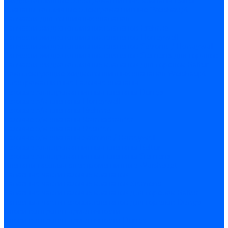
Жидкотопливные электромагнитные клапаны Baltur
Клапаны топливные электромагнитные Weishaupt
Запчасти для топливных клапанов
Запчасти жидкотопливных клапанов Brahma
Запчасти жидкотопливных клапанов Honeywell
Запчасти жидкотопливных клапанов Satronic / Honeywell
Запчасти жидкотопливных клапанов Siemens для горелок
Запчасти жидкотопливных клапанов для горелок Baltur
Комплектующие жидкотопливных клапанов Weishaupt
Электромагнитные Газовые клапаны
Газовые электромагнитные клапаны Dungs
Газовые э/м клапаны Honeywell
Газовые э/м клапаны Brahma
Газовые э/м клапаны Kromschroder
Газовые э/м клапаны Resideo
Газовые э/м клапаны Satronic / Honeywell
Газовые электромагнитные клапаны Baltur
Газовые электромагнитные клапаны Siemens
Клапаны газовые электромагнитные Weishaupt
Запасные части газовых клапанов
Запасные части газовых клапанов Siemens
Запасные части газовых клапанов для горелок Baltur
Запасные части газовых клапанов для горелок Dungs
Блоки контроля герметичности
Блоки контроля герметичности Dungs