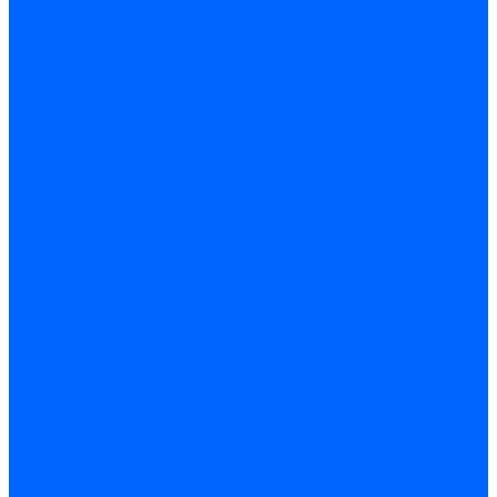
Запчасти насосов для горелок Baltur
Электроды поджига и ионизации
Электроды Weishaupt
Электроды ионизации Weishaupt
Электроды розжига Weishaupt
Электроды Elco
Электроды ионизации Elco
Электроды розжига Elco
Блоки электродов розжига Elco
Комплекты электродов Elco
Электроды Ecoflam
Электроды ионизации Ecoflam
Электроды розжига Ecoflam
Блоки электродов розжага Ecoflam
Комплекты электродов Ecoflam
Электроды Riello
Электроды ионизации Riello
Электроды розжига Riello
Комплекты электродов Riello
Электроды Lamborghini
Электроды ионизации Lamborghini
Электроды розжига Lamborghini
Блоки электродов Lamborghini
Электроды поджига и ионизации Baltur
Электроды ионизации Baltur