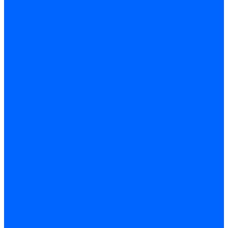
Комплектующие для реле давления
Ниппели
Кабели для реле давления
Фитинги соединительные
Держатели реле давления
Запчасти реле давления Dungs для горелок
Импульсные трубки
Запчасти реле давления Kromschroder
Запчасти реле давления Siemens для горелок
Запчасти реле давления для горелок Baltur
Форсунки
Форсунки Danfoss
Форсунки Fluidics
Форсунки для горелок Weishaupt
Форсунки для горелок Elco
Форсунки для горелок Ecoflam
Форсунки для горелок Riello
Форсунки для горелок F.B.R.
Форсунки CibUnigas
Форсунки Lamborghini
Форсунки Delavan
Форсунки Monarch
Форсунки Steinen
Форсунки для горелок Baltur
Датчики пламени