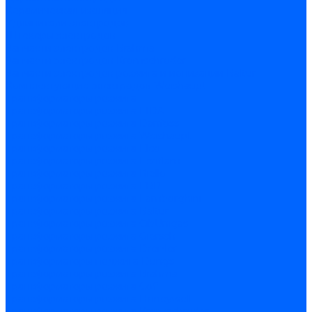
Керамическая изоляция
Удлинители электродов
Штекеры электродов
Запчасти электродов Brahma
Запчасти электродов Kromschroder
Запчасти электродов розжига и ионизации Baltur
Комплектующие электродов Weishaupt
Трансформаторы розжига
Трансформаторы розжига FIDA
Трансформаторы розжига Danfoss
Трансформаторы розжига Weishaupt
Трансформаторы розжига Elco
Трансформаторы розжига Ecoflam
Трансформаторы розжига Riello
Трансформаторы розжига FBR
Трансформаторы розжига Lamborghini
Трансформаторы розжига Baltur
Трансформаторы розжига CibUnigas
Трансформаторы розжига Giersch
Трансформаторы розжига Dreizler
Трансформаторы поджига Dungs
Трансформаторы розжига Brahma
Трансформаторы розжига Cofi
Трансформаторы розжига Honeywell
Трансформаторы розжига Kromschroder