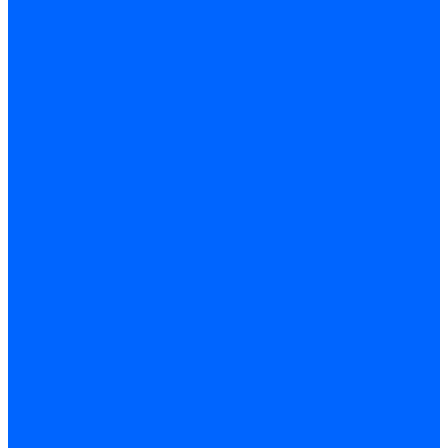
Запчасти жаровых труб Honeywell для горелок
Запчасти жаровых труб Kromschroder
Запчасти жаровых труб для горелок Baltur
Уравнительные диски Baltur
Компоненты газовой трубы Baltur
Компоненты жидкотопливной трубы Baltur
Комплектующие жаровых труб Weishaupt
Уравнительные диски Weishaupt
Компоненты газовой трубы Weishaupt
Компоненты жидкотопливной трубы Weishaupt
Уплотнения головы сгорания Weishaupt
Комплектующие к запорной арматуре
Затворы Siemens
Комплектующие к запорной арматуре Baltur
Комплектующие к запорной арматуре Siemens
Прочие запчасти для горелки
Компоненты жидкотопливной трубы Delavan
Компоненты жидкотопливной трубы Honeywell
Контрольно-измерительные приборы
Датчики давления Dungs
Датчики давления Siemens
Краны и клапаны Kromschroder
Принадлежности Brahma для горелок
Принадлежности Honeywell для горелок
Принадлежности Siemens для горелок