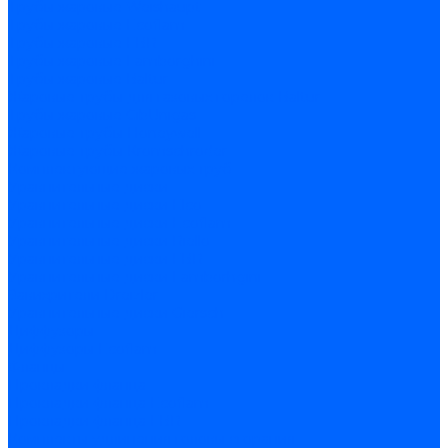
Трубы жаровые Weishaupt
Трубы жаровые Ecoflam
Трубы жаровые FBR
Трубы жаровые Lamborghini
Трубы жаровые Baltur
Жаровые трубы для газовых горелок Baltur
Трубы жаровые CibUnigas
Жаровые трубы Honeywell
Жаровые трубы Kromschroder
Комплектующие жаровых труб
Уравнительные диски
Уравнительные диски Elco
Уравнительные диски Ecoflam
Уравнительные диски Riello
Уравнительные диски FBR
Уравнительные диски Lamborhgini
Завихрители Dreizler
Уравнительные диски Giersch
Диффузоры
Диффузоры Ecoflam
Фланцы
Прокладки фланца
Прокладки фланца Ecoflam
Прокладки фланца FBR
Комплекты удлинения головы сгорания