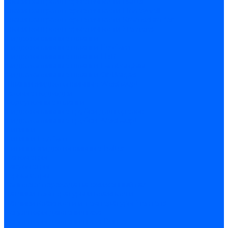
Блоки контроля герметичности Baltur
Блоки контроля герметичности Honeywell
Блоки контроля герметичности Kromschroder
Блоки контроля герметичности Siemens
Жидкотопливные шланги
Жидкотопливные шланги Ecoflam
Жидкотопливные шланги FBR
Жидкотопливные шланги Lamborghini
Жидкотопливные шланги CibUnigas
Шланги жидкотопливные Weishaupt
Газовые подводки
Форсуночные шланги
Жидкотопливные трубки для горелок
Жидкотопливные трубки Weishaupt
Фитинги
Фитинги Ecoflam
Фитинги жидкотопливные Baltur
Манометры
Вакуометры
Термометры
Комплект перехода на сжиженный газ
Датчики температуры и влажности
Датчики влажности и температуры Siemens
Регуляторы давления газа
Регуляторы давления газа Dungs