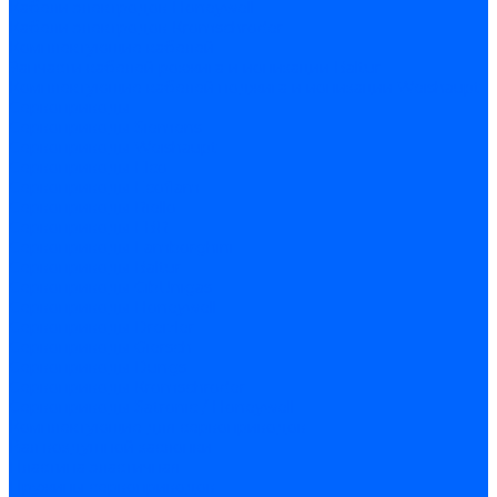
Кабели электродов Honeywell
Кабели электродов Kromschroder
Комплектующие кабелей
Запчасти кабелей розжига и ионизации Baltur
Комплектующие кабелей поджига и ионизации Weishaupt
Сервоприводы
Сервоприводы Siemens
Сервоприводы Weishaupt
Сервоприводы Elco
Сервоприводы Ecoflam
Сервоприводы Riello
Сервоприводы FBR
Сервоприводы Lamborghini
Сервоприводы Baltur
Сервоприводы CibUnigas
Сервоприводы Honeywell
Сервоприводы Dreizler
Сервоприводы Giersch
Сервоприводы Dungs
Сервоприводы Kromschroder
Сервоприводы Satronic / Honeywell
Комплектующие для сервоприводов
Вал воздушной заслонки
Пластина эластичная
Пружины сервоприводов