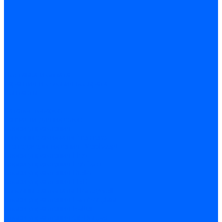
Доставка и оплата
Гарантия и условия возврата
Контакты
...
Каталог товаров
Запчасти для горелок
Блоки управления
Топочные автоматы Siemens
Менеджеры горения Weishaupt
Блоки управления Elco
Блоки управления Ecoflam
Блоки управления Riello
Блоки управления FBR
Топочные автоматы Honeywell
Блоки управления Lamborghini
Блоки управления Baltur
Блоки управления CibUnigas