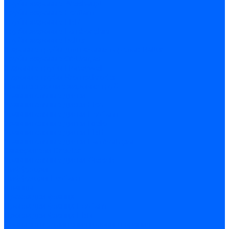
Трубы жаровые Weishaupt
Трубы жаровые Ecoflam
Трубы жаровые FBR
Трубы жаровые Lamborghini
Трубы жаровые Baltur
Жаровые трубы для газовых горелок Baltur
Трубы жаровые CibUnigas
Жаровые трубы Honeywell
Жаровые трубы Kromschroder
Комплектующие жаровых труб
Уравнительные диски
Уравнительные диски Elco
Уравнительные диски Ecoflam
Уравнительные диски Riello
Уравнительные диски FBR
Уравнительные диски Lamborhgini
Завихрители Dreizler
Уравнительные диски Giersch
Диффузоры
Диффузоры Ecoflam
Фланцы
Прокладки фланца
Прокладки фланца Ecoflam
Прокладки фланца FBR
Комплекты удлинения головы сгорания