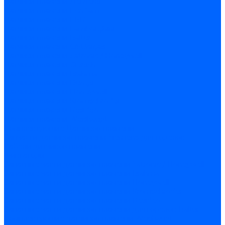
Датчики пламени Siemens
Датчики пламени Ecoflam
Датчики пламени FBR
Датчики пламени Lamborghini
Датчики пламени Baltur
Датчики пламени CibUnigas
Датчики пламени Satronic / Honeywell
Датчики пламени Giersch
Датчики пламени Brahma
Датчики пламени Dungs
Датчики пламени Honeywell
Датчики пламени Kromschroder
Датчики пламени Resideo
Датчики пламени Weishaupt
Комплектующие Датчиков пламени
Запчасти датчиков пламени Siemens для горелок
Кабели дитчиков пламени
Фиксаторы
Запасные части датчиков пламени Satronic / Honeywell
Запасные части датчиков пламени Brahma
Запасные части датчиков пламени Honeywell
Запасные части датчиков пламени Kromschroder
Запасные части датчиков пламени Resideo
Запасные части датчиков пламени для горелок Baltur
Комплектующие датчиков пламени Weishaupt