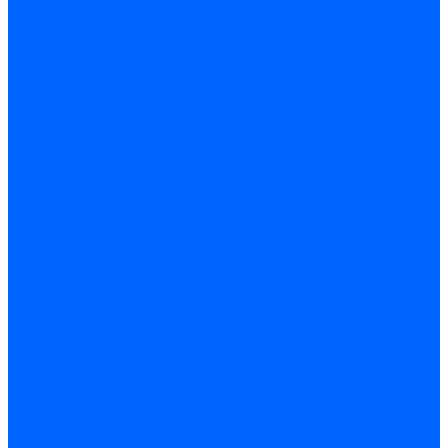
Регуляторы давления газа Baltur
Регуляторы давления газа Honeywell
Регуляторы давления газа Kromschroder
Регуляторы давления газа Siemens
Регуляторы давления газа Weishaupt
Комплектующие регуляторов давления
Запчасти регуляторов давления Dungs
Запасные части регуляторов давления Honeywell
Запчасти регуляторов давления Kromschroder
Компенсатор газовый
Пружины
Ёршики
Корпусные части, прокладки, винты и прочее
Кожухи
Кожухи Ecoflam
Кожухи FBR
Кожухи Lamborghini
Смотровые стекла
Заглушки, Винты
Заглушки, винты Weishaupt
Пластины панелей управления
Прокладки, стопортные кольца, уплотнения
Weishaupt прокладки, стопортные кольца, уплотнения
Панели управления
Трубы жаровые