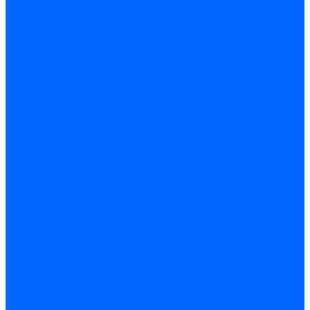
Трансформаторы розжига Satronic / Honeywell
Трансформаторы поджига Siemens
Кабели питания трансформаторов
Запчасти трансформаторов розжига Baltur
Запчасти трансформаторов розжига Brahma
Запчасти трансформаторов розжига Cofi
Запчасти трансформаторов розжига Dungs
Запчасти трансформаторов розжига Honeywell
Запчасти трансформаторов розжига Siemens
Реле давления
Реле давления Weishaupt
Реле давления Dungs
Реле давления Elco
Реле давления Ecoflam
Реле давления Riello
Реле давления FBR
Реле давления Lamborghini
Реле давления Baltur
Реле давления CibUnigas
Реле давления Dreizler
Реле давления Brahma
Реле давления Honeywell
Реле давления Kromschroder
Реле давления Siemens