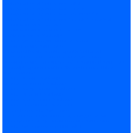
Принадлежности для горелок Baltur
Принадлежности для горелок Delavan
Принадлежности для горелок Kromschroder
Принадлежности для горелок Satronic / Honeywell
Промышленная автоматика
Промышленная автоматика Siemens
Прочие запчасти Weishaupt
Горелки для котлов дизельные и газовые
Газовые горелки для котлов
Одноступенчатые газовые горелки для котлов
Двухступенчатые газовые горелки для котлов
Газовые горелки с механической модуляцией для котлов
Weishaupt горелки: газовые, дизельные, мазутные и
двухтопливные
Горелки газовые Weishaupt
Горелки дизельные Weishaupt
Горелки газодизельные Weishaupt
Горелки мазутные Weishaupt
Горелки газомазутные Weishaupt
Горелки керосиновые Weishaupt
Дизельные горелки для котлов
Двухступенчатые дизельные горелки для котлов
Одноступенчатые дизельные горелки для котлов
Горелки для котлов отопления Baltur
Горелки для котлов отопления Kromschroder