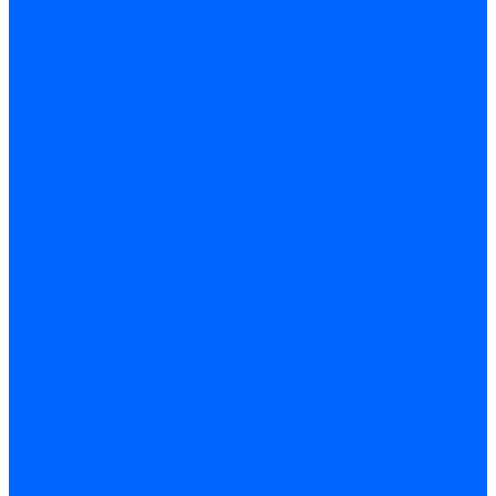
Блоки контроля герметичности Baltur
Блоки контроля герметичности Honeywell
Блоки контроля герметичности Kromschroder
Блоки контроля герметичности Siemens
Жидкотопливные шланги
Жидкотопливные шланги Ecoflam
Жидкотопливные шланги FBR
Жидкотопливные шланги Lamborghini
Жидкотопливные шланги CibUnigas
Шланги жидкотопливные Weishaupt
Газовые подводки
Форсуночные шланги
Жидкотопливные трубки для горелок
Жидкотопливные трубки Weishaupt
Фитинги
Фитинги Ecoflam
Фитинги жидкотопливные Baltur
Манометры
Вакуометры
Термометры
Комплект перехода на сжиженный газ
Датчики температуры и влажности
Датчики влажности и температуры Siemens
Регуляторы давления газа
Регуляторы давления газа Dungs