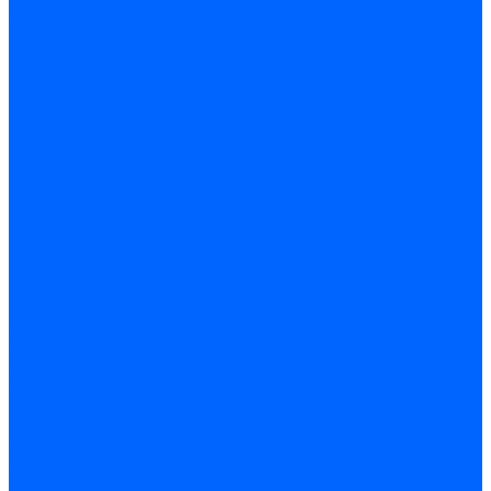
Электродвигатели для горелок Lamborghini
Электродвигатели для горелок Baltur
Электродвигатели для горелок CibUnigas
Электродвигатели для горелок Dreizler
Электродвигатели для горелок Giersch
Комплектующие электродвигателей
Конденсаторы
Конденсаторы электродвигателей Ecoflam
Конденсаторы электродвигателей FBR
Конденсаторы электродвигателей CibUnigas
Конденсаторы электродвигателей Lamborghini
Конденсаторы электродвигателей Baltur
Кабели электродвигателей
Кабели питания электродвигателей FBR
Кабели питания электродвигателей Lamborghini
Кабели питания электродвигателей CibUnigas
Фланцы электродвигателей
Фланцы электродвигателей Ecoflam
Сцепления электродвигателей
Сцепления электродвигателей FBR
Комплектующие электродвигателей Weishaupt
Конденсаторы электродвигателей Weishaupt
Сцепления электродвигателей Weishaupt
Фильры топливные и газовые
Фильтры Dungs для горелок