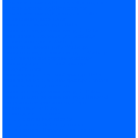
Запчасти жаровых труб Honeywell для горелок
Запчасти жаровых труб Kromschroder
Запчасти жаровых труб для горелок Baltur
Уравнительные диски Baltur
Компоненты газовой трубы Baltur
Компоненты жидкотопливной трубы Baltur
Комплектующие жаровых труб Weishaupt
Уравнительные диски Weishaupt
Компоненты газовой трубы Weishaupt
Компоненты жидкотопливной трубы Weishaupt
Уплотнения головы сгорания Weishaupt
Комплектующие к запорной арматуре
Затворы Siemens
Комплектующие к запорной арматуре Baltur
Комплектующие к запорной арматуре Siemens
Прочие запчасти для горелки
Компоненты жидкотопливной трубы Delavan
Компоненты жидкотопливной трубы Honeywell
Контрольно-измерительные приборы
Датчики давления Dungs
Датчики давления Siemens
Краны и клапаны Kromschroder
Принадлежности Brahma для горелок
Принадлежности Honeywell для горелок
Принадлежности Siemens для горелок