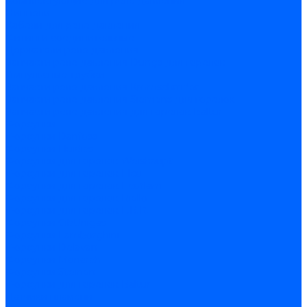
Комплектующие для реле давления
Ниппели
Кабели для реле давления
Фитинги соединительные
Держатели реле давления
Запчасти реле давления Dungs для горелок
Импульсные трубки
Запчасти реле давления Kromschroder
Запчасти реле давления Siemens для горелок
Запчасти реле давления для горелок Baltur
Форсунки
Форсунки Danfoss
Форсунки Fluidics
Форсунки для горелок Weishaupt
Форсунки для горелок Elco
Форсунки для горелок Ecoflam
Форсунки для горелок Riello
Форсунки для горелок F.B.R.
Форсунки CibUnigas
Форсунки Lamborghini
Форсунки Delavan
Форсунки Monarch
Форсунки Steinen
Форсунки для горелок Baltur
Датчики пламени