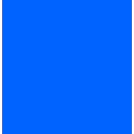
Газовые клапаны Elco
Газовые клапаны для Ecoflam
Газовые клапаны Riello
Газовые клапаны для FBR
Газовые клапаны для Lamborghini
Газовые мультиблоки Baltur
Газовые рампы Baltur
Газовые клапаны для CibUnigas
Газовые клапаны Dreizler
Газовые клапаны для Giersch
Комплектующие газовых клапанов
Фланцы для газовых клапанов
Фланцы газовых клапанов Ecoflam
Фланцы газовых клапанов FBR
Колено газовое для горелки
Запчасти газовых клапанов Dungs для горелок
Запасные части газовых клапанов Brahma
Запасные части газовых клапанов Honeywell
Запасные части газовых клапанов Kromschroder
Запчасти газовых клапанов Siemens для горелок
Запчасти газовых клапанов для горелок Baltur
Комплектующие газовых клапанов Weishaupt
Электромагнитные Топливные клапаны
Жидкотопливные э/м клапаны Brahma