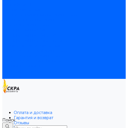
Байпасы BAXI
Кабели для котлов
Трубки соединительные для котлов
Платы электронные для котлов
Прокладки для котлов
Расширительные баки
Расширительные баки BAXI
Расширительные баки Buderus
Прочие запчасти для котлов
Запчасти Honeywell для котлов
Запчасти Resideo для котлов
Запчасти для котлов Brahma
Доставка и оплата
Гарантия и условия возврата
Контакты
Оплата и доставка
Гарантия и возврат
Поиск
Отзывы