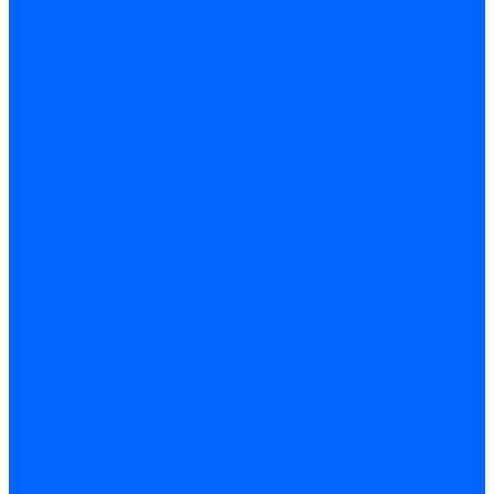
Керамическая изоляция
Удлинители электродов
Штекеры электродов
Запчасти электродов Brahma
Запчасти электродов Kromschroder
Запчасти электродов розжига и ионизации Baltur
Комплектующие электродов Weishaupt
Трансформаторы розжига
Трансформаторы розжига FIDA
Трансформаторы розжига Danfoss
Трансформаторы розжига Weishaupt
Трансформаторы розжига Elco
Трансформаторы розжига Ecoflam
Трансформаторы розжига Riello
Трансформаторы розжига FBR
Трансформаторы розжига Lamborghini
Трансформаторы розжига Baltur
Трансформаторы розжига CibUnigas
Трансформаторы розжига Giersch
Трансформаторы розжига Dreizler
Трансформаторы поджига Dungs
Трансформаторы розжига Brahma
Трансформаторы розжига Cofi
Трансформаторы розжига Honeywell
Трансформаторы розжига Kromschroder