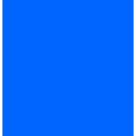
Запчасти для котлов
Автоматы горения для котлов
Горелки для котлов
Горелки для котлов Buderus
Газовые клапаны для котлов
Датчики температуры котла
Датчики температуры BAXI
Датчики температуры Buderus
Электроды для котлов
Электроды для котлов Buderus
Циркуляционные насосы
Вентиляторы для котлов
Вентиляторы для котлов BAXI
Вентиляторы для котлов Buderus
Термостаты
Термостаты комнатные Siemens
Инжекторы для котлов
Панели управления котла
Аноды магниевые
Аноды магниевые BAXI
Аноды магниевые Buderus
Комплекты перехода котла на сжиженный газ
Электромоторы для котла
Теплообменники для котлов
Байпас