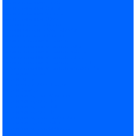
Блоки управления Giersch
Блоки управления Dreizler
Блоки управления Siemens
Блоки управления DUNGS
Топочные автоматы Brahma
Топочные автоматы Kromschroder
Топочные автоматы Resideo
Запчасти топочных автоматов
Запчасти топочных автоматов Baltur
Запчасти топочных автоматов Brahma
Запчасти топочных автоматов Dungs
Запчасти топочных автоматов Honeywell
Запчасти топочных автоматов Kromschroder
Насосы для горелок
Насосы Suntec
Насосы Suntec 21600 Longvic
Насосы Danfoss
Насосы для горелок Weishaupt
Насосы для горелок Elco
Насосы для горелок Riello
Насосы для горелок FBR
Насосы для горелок Lamborghini
Насосы для горелок Baltur
Насосы для горелок CibUnigas
Запчасти для насосов