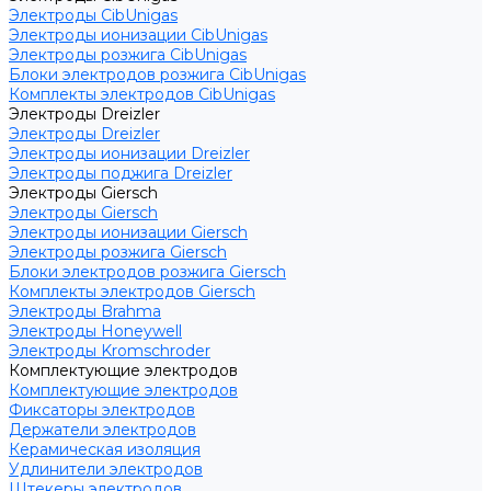
Электроды CibUnigas
Электроды ионизации CibUnigas
Электроды розжига CibUnigas
Блоки электродов розжига CibUnigas
Комплекты электродов CibUnigas
Электроды Dreizler
Электроды Dreizler
Электроды ионизации Dreizler
Электроды поджига Dreizler
Электроды Giersch
Электроды Giersch
Электроды ионизации Giersch
Электроды розжига Giersch
Блоки электродов розжига Giersch
Комплекты электродов Giersch
Электроды Brahma
Электроды Honeywell
Электроды Kromschroder
Комплектующие электродов
Комплектующие электродов
Фиксаторы электродов
Держатели электродов
Керамическая изоляция
Удлинители электродов
Штекеры электродов