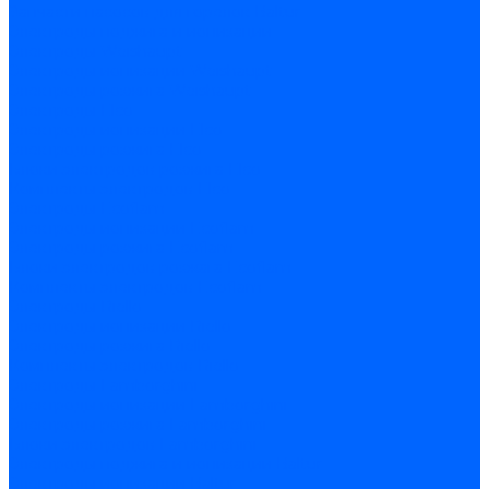
Запчасти насосов для горелок Baltur
Электроды поджига и ионизации
Электроды Weishaupt
Электроды ионизации Weishaupt
Электроды розжига Weishaupt
Электроды Elco
Электроды ионизации Elco
Электроды розжига Elco
Блоки электродов розжига Elco
Комплекты электродов Elco
Электроды Ecoflam
Электроды ионизации Ecoflam
Электроды розжига Ecoflam
Блоки электродов розжага Ecoflam
Комплекты электродов Ecoflam
Электроды Riello
Электроды ионизации Riello
Электроды розжига Riello
Комплекты электродов Riello
Электроды Lamborghini
Электроды ионизации Lamborghini
Электроды розжига Lamborghini
Блоки электродов Lamborghini
Электроды поджига и ионизации Baltur
Электроды ионизации Baltur