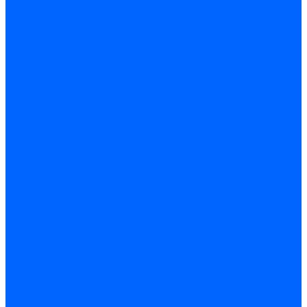
Жидкотопливные электромагнитные клапаны Baltur
Клапаны топливные электромагнитные Weishaupt
Запчасти для топливных клапанов
Запчасти жидкотопливных клапанов Brahma
Запчасти жидкотопливных клапанов Honeywell
Запчасти жидкотопливных клапанов Satronic / Honeywell
Запчасти жидкотопливных клапанов Siemens для горелок
Запчасти жидкотопливных клапанов для горелок Baltur
Комплектующие жидкотопливных клапанов Weishaupt
Электромагнитные Газовые клапаны
Газовые электромагнитные клапаны Dungs
Газовые э/м клапаны Honeywell
Газовые э/м клапаны Brahma
Газовые э/м клапаны Kromschroder
Газовые э/м клапаны Resideo
Газовые э/м клапаны Satronic / Honeywell
Газовые электромагнитные клапаны Baltur
Газовые электромагнитные клапаны Siemens
Клапаны газовые электромагнитные Weishaupt
Запасные части газовых клапанов
Запасные части газовых клапанов Siemens
Запасные части газовых клапанов для горелок Baltur
Запасные части газовых клапанов для горелок Dungs
Блоки контроля герметичности
Блоки контроля герметичности Dungs