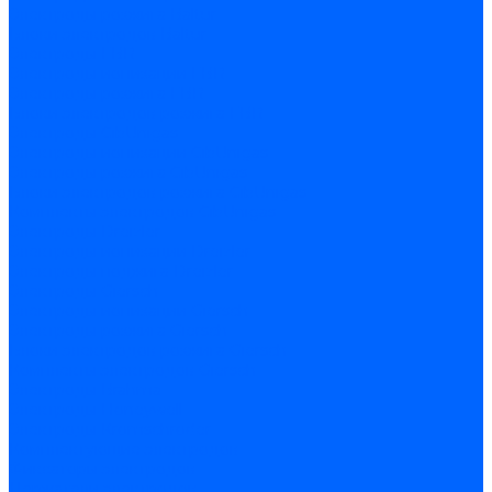
Электроды розжига Baltur
Блоки электродов Baltur
Электроды FBR
Электроды ионизации FBR
Электроды розжига FBR
Блоки электродов розжига FBR
Электроды CibUnigas
Электроды ионизации CibUnigas
Электроды розжига CibUnigas
Блоки электродов розжига CibUnigas
Комплекты электродов CibUnigas
Электроды Dreizler
Электроды ионизации Dreizler
Электроды поджига Dreizler
Электроды Giersch
Электроды ионизации Giersch
Электроды розжига Giersch
Блоки электродов розжига Giersch
Комплекты электродов Giersch
Электроды Brahma
Электроды Honeywell
Электроды Kromschroder
Комплектующие электродов
Фиксаторы электродов
Держатели электродов