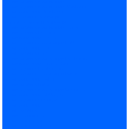
Кабели поджига и ионизации
Кабели поджига и ионизации Weishaupt
Кабели ионизации Weishaupt
Кабели поджига Weishaupt
Комплекты кабелей Weishaupt
Кабели поджига и ионизации Ecoflam
Кабели поджига Ecoflam
Кабели ионизации Ecoflam
Кабели поджига и ионазации FBR
Кабели ионизации FBR
Кабели поджига FBR
Кабели поджига и ионазации Lamborhini
Кабели ионизации Lamborghini
Кабели поджига Lamborghini
Кабели поджига и ионазации Baltur
Кабели ионизации Baltur
Кабели поджига Baltur
Кабели поджига и ионазации CibUnigas
Кабели ионизации CibUnigas
Кабели поджига CibUnigas
Кабели ионизации
Кабели поджига
Кабели в комплекте
Кабели электродов Cofi
Кабели электродов Dungs