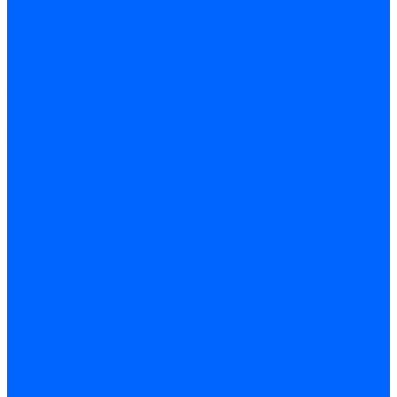
Регуляторы соотношения топливо-воздух
Приводы гидравлические
Регуляторы и сцепления
Шарнирные соединения
Кабели сервопривода
Держатель сервопривода
Шкалы воздушных заслонок
Запасные части сервоприводов и заслонок Siemens для
горелок
Запасные части сервоприводов и заслонок для горелок
Baltur
Запчасти сервоприводов Honeywell
Запчасти сервоприводов Kromschroder
Комплектующие сервоприводов Weishaupt
Заслонки для горелок
Воздушные заслонки Ecoflam
Воздушные заслонки Lamborghini
Заслонки Dungs для горелок
Заслонки Honeywell для горелок
Заслонки Kromschroder для горелок
Заслонки Siemens для горелок
Заслонки воздушные и газовые Weishaupt
Заслонки для горелок Baltur
Электрокомпоненты, ЖК дисплеи, БУИ для горелок
Миниконтакторы для горелок