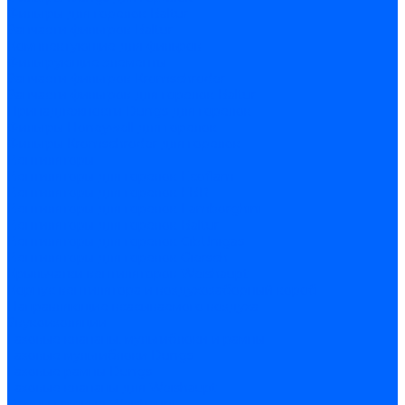
Фильтры для горелок Baltur
Запчасти фильтров Baltur
Комплектующие для фильров
Фильтрующие элементы
Запчасти фильтров Kromschroder
Запчасти фильтров для горелок Baltur
Принадлежности Dungs для горелок
Фильтры Honeywell для горелок
Фильтры Kromschroder для горелок
Вентиляторы
Вентиляторы для горелок Ecoflam
Вентиляторы для горелок FBR
Вентиляторы для горелок Lamborghini
Вентиляторы для горелок Baltur
Вентиляторы для горелок CibUnigas
Вентиляторы для горелок Giersch
Крыльчатки вентиляторов Weishaupt
Корпус вентилятора и воздухозаборный короб
Направляющие всасываемого воздуха
Звукоизоляции
Газовые клапаны, мультиблоки и рампы
Газовые мультиблоки Dungs
Газовые рампы Dungs
Газовые клапаны для Weishaupt
Рампы газовые Weishaupt