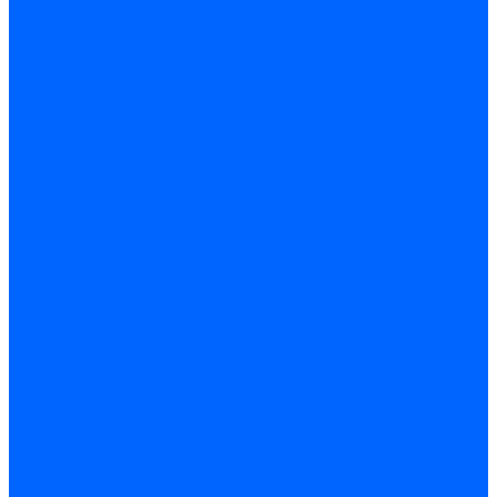
Миниконтакторы FBR
ЖК дисплеи, БУИ для горелок
ЖК дисплеи для горелок Elco
ЖК дисплеи для горелок Ecoflam
ЖК дисплеи для горелок Lamborghini
ЖК дисплеи DUNGS для горелок
Электрокомпоненты Satronic / Honeywell
Электрокомпоненты Baltur
Электрокомпоненты Brahma
Электрокомпоненты Cofi
Электрокомпоненты Dungs
Электрокомпоненты Honeywell
Переключатели потоков Honeywell
Электрокомпоненты Kromschroder
Электрокомпоненты Resideo
Электрокомпоненты Siemens
Электрокомпоненты Weishaupt
Миниконтакторы Weishaupt
ЖК дисплеи, БУИ Weishaupt
Электродвигатели
Электродвигатели для горелок Weishaupt
Электродвигатели для горелок Elco
Электродвигатели для горелок Ecoflam
Электродвигатели для горелок Riello
Электродвигатели для горелок FBR