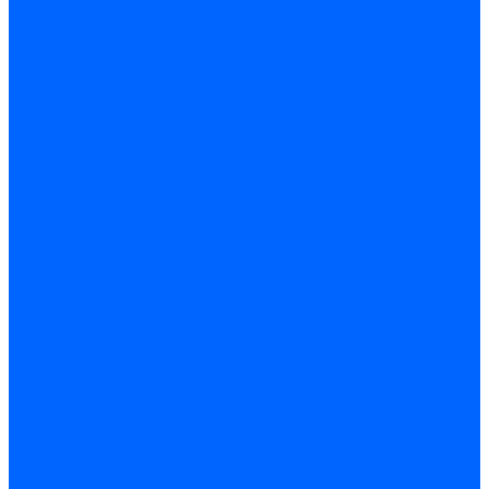
Трубы жаровые Weishaupt
Трубы жаровые Ecoflam
Трубы жаровые FBR
Трубы жаровые Lamborghini
Трубы жаровые Baltur
Жаровые трубы для газовых горелок Baltur
Трубы жаровые CibUnigas
Жаровые трубы Honeywell
Жаровые трубы Kromschroder
Комплектующие жаровых труб
Уравнительные диски
Уравнительные диски Elco
Уравнительные диски Ecoflam
Уравнительные диски Riello
Уравнительные диски FBR
Уравнительные диски Lamborhgini
Завихрители Dreizler
Уравнительные диски Giersch
Диффузоры
Диффузоры Ecoflam
Фланцы
Прокладки фланца
Прокладки фланца Ecoflam
Прокладки фланца FBR
Комплекты удлинения головы сгорания