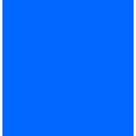
Трансформаторы розжига Satronic / Honeywell
Трансформаторы поджига Siemens
Кабели питания трансформаторов
Запчасти трансформаторов розжига Baltur
Запчасти трансформаторов розжига Brahma
Запчасти трансформаторов розжига Cofi
Запчасти трансформаторов розжига Dungs
Запчасти трансформаторов розжига Honeywell
Запчасти трансформаторов розжига Siemens
Реле давления
Реле давления Weishaupt
Реле давления Dungs
Реле давления Elco
Реле давления Ecoflam
Реле давления Riello
Реле давления FBR
Реле давления Lamborghini
Реле давления Baltur
Реле давления CibUnigas
Реле давления Dreizler
Реле давления Brahma
Реле давления Honeywell
Реле давления Kromschroder
Реле давления Siemens