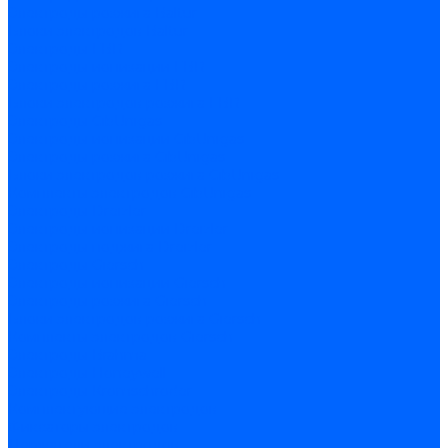
Электроды розжига Baltur
Блоки электродов Baltur
Электроды FBR
Электроды ионизации FBR
Электроды розжига FBR
Блоки электродов розжига FBR
Электроды CibUnigas
Электроды ионизации CibUnigas
Электроды розжига CibUnigas
Блоки электродов розжига CibUnigas
Комплекты электродов CibUnigas
Электроды Dreizler
Электроды ионизации Dreizler
Электроды поджига Dreizler
Электроды Giersch
Электроды ионизации Giersch
Электроды розжига Giersch
Блоки электродов розжига Giersch
Комплекты электродов Giersch
Электроды Brahma
Электроды Honeywell
Электроды Kromschroder
Комплектующие электродов
Фиксаторы электродов
Держатели электродов