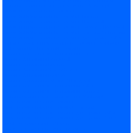
Жидкотопливные электромагнитные клапаны Baltur
Клапаны топливные электромагнитные Weishaupt
Запчасти для топливных клапанов
Запчасти жидкотопливных клапанов Brahma
Запчасти жидкотопливных клапанов Honeywell
Запчасти жидкотопливных клапанов Satronic / Honeywell
Запчасти жидкотопливных клапанов Siemens для горелок
Запчасти жидкотопливных клапанов для горелок Baltur
Комплектующие жидкотопливных клапанов Weishaupt
Электромагнитные Газовые клапаны
Газовые электромагнитные клапаны Dungs
Газовые э/м клапаны Honeywell
Газовые э/м клапаны Brahma
Газовые э/м клапаны Kromschroder
Газовые э/м клапаны Resideo
Газовые э/м клапаны Satronic / Honeywell
Газовые электромагнитные клапаны Baltur
Газовые электромагнитные клапаны Siemens
Клапаны газовые электромагнитные Weishaupt
Запасные части газовых клапанов
Запасные части газовых клапанов Siemens
Запасные части газовых клапанов для горелок Baltur
Запасные части газовых клапанов для горелок Dungs
Блоки контроля герметичности
Блоки контроля герметичности Dungs