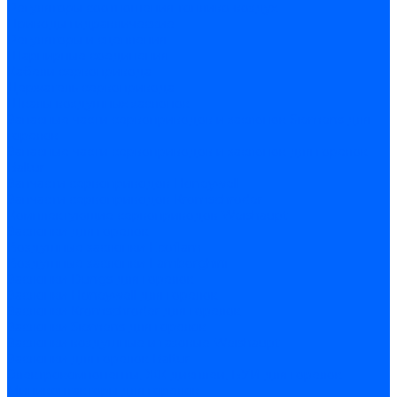
Регуляторы соотношения топливо-воздух
Приводы гидравлические
Регуляторы и сцепления
Шарнирные соединения
Кабели сервопривода
Держатель сервопривода
Шкалы воздушных заслонок
Запасные части сервоприводов и заслонок Siemens для
горелок
Запасные части сервоприводов и заслонок для горелок
Baltur
Запчасти сервоприводов Honeywell
Запчасти сервоприводов Kromschroder
Комплектующие сервоприводов Weishaupt
Заслонки для горелок
Воздушные заслонки Ecoflam
Воздушные заслонки Lamborghini
Заслонки Dungs для горелок
Заслонки Honeywell для горелок
Заслонки Kromschroder для горелок
Заслонки Siemens для горелок
Заслонки воздушные и газовые Weishaupt
Заслонки для горелок Baltur
Электрокомпоненты, ЖК дисплеи, БУИ для горелок
Миниконтакторы для горелок