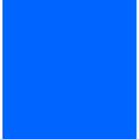
Комплектующие для реле давления
Ниппели
Кабели для реле давления
Фитинги соединительные
Держатели реле давления
Запчасти реле давления Dungs для горелок
Импульсные трубки
Запчасти реле давления Kromschroder
Запчасти реле давления Siemens для горелок
Запчасти реле давления для горелок Baltur
Форсунки
Форсунки Danfoss
Форсунки Fluidics
Форсунки для горелок Weishaupt
Форсунки для горелок Elco
Форсунки для горелок Ecoflam
Форсунки для горелок Riello
Форсунки для горелок F.B.R.
Форсунки CibUnigas
Форсунки Lamborghini
Форсунки Delavan
Форсунки Monarch
Форсунки Steinen
Форсунки для горелок Baltur
Датчики пламени