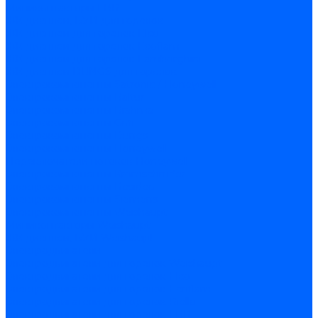
Миниконтакторы FBR
ЖК дисплеи, БУИ для горелок
ЖК дисплеи для горелок Elco
ЖК дисплеи для горелок Ecoflam
ЖК дисплеи для горелок Lamborghini
ЖК дисплеи DUNGS для горелок
Электрокомпоненты Satronic / Honeywell
Электрокомпоненты Baltur
Электрокомпоненты Brahma
Электрокомпоненты Cofi
Электрокомпоненты Dungs
Электрокомпоненты Honeywell
Переключатели потоков Honeywell
Электрокомпоненты Kromschroder
Электрокомпоненты Resideo
Электрокомпоненты Siemens
Электрокомпоненты Weishaupt
Миниконтакторы Weishaupt
ЖК дисплеи, БУИ Weishaupt
Электродвигатели
Электродвигатели для горелок Weishaupt
Электродвигатели для горелок Elco
Электродвигатели для горелок Ecoflam
Электродвигатели для горелок Riello
Электродвигатели для горелок FBR