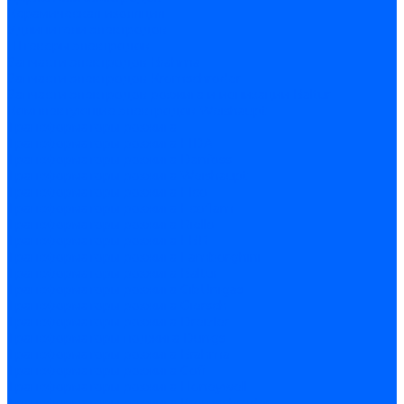
Керамическая изоляция
Удлинители электродов
Штекеры электродов
Запчасти электродов Brahma
Запчасти электродов Kromschroder
Запчасти электродов розжига и ионизации Baltur
Комплектующие электродов Weishaupt
Трансформаторы розжига
Трансформаторы розжига FIDA
Трансформаторы розжига Danfoss
Трансформаторы розжига Weishaupt
Трансформаторы розжига Elco
Трансформаторы розжига Ecoflam
Трансформаторы розжига Riello
Трансформаторы розжига FBR
Трансформаторы розжига Lamborghini
Трансформаторы розжига Baltur
Трансформаторы розжига CibUnigas
Трансформаторы розжига Giersch
Трансформаторы розжига Dreizler
Трансформаторы поджига Dungs
Трансформаторы розжига Brahma
Трансформаторы розжига Cofi
Трансформаторы розжига Honeywell
Трансформаторы розжига Kromschroder