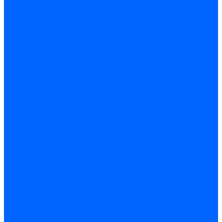
Газовые клапаны Elco
Газовые клапаны для Ecoflam
Газовые клапаны Riello
Газовые клапаны для FBR
Газовые клапаны для Lamborghini
Газовые мультиблоки Baltur
Газовые рампы Baltur
Газовые клапаны для CibUnigas
Газовые клапаны Dreizler
Газовые клапаны для Giersch
Комплектующие газовых клапанов
Фланцы для газовых клапанов
Фланцы газовых клапанов Ecoflam
Фланцы газовых клапанов FBR
Колено газовое для горелки
Запчасти газовых клапанов Dungs для горелок
Запасные части газовых клапанов Brahma
Запасные части газовых клапанов Honeywell
Запасные части газовых клапанов Kromschroder
Запчасти газовых клапанов Siemens для горелок
Запчасти газовых клапанов для горелок Baltur
Комплектующие газовых клапанов Weishaupt
Электромагнитные Топливные клапаны
Жидкотопливные э/м клапаны Brahma