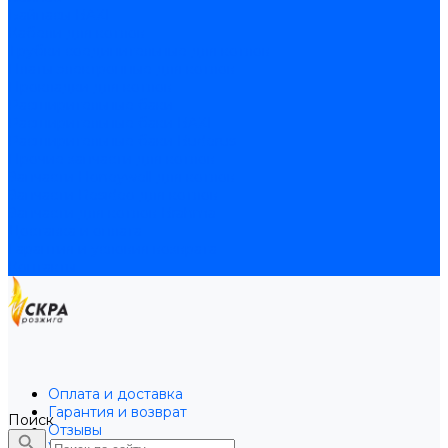
Байпасы BAXI
Кабели для котлов
Трубки соединительные для котлов
Платы электронные для котлов
Прокладки для котлов
Расширительные баки
Расширительные баки BAXI
Расширительные баки Buderus
Прочие запчасти для котлов
Запчасти Honeywell для котлов
Запчасти Resideo для котлов
Запчасти для котлов Brahma
Доставка и оплата
Гарантия и условия возврата
Контакты
Оплата и доставка
Гарантия и возврат
Поиск
Отзывы