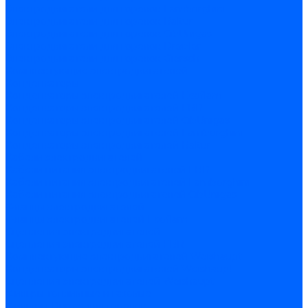
Электродвигатели для горелок Lamborghini
Электродвигатели для горелок Baltur
Электродвигатели для горелок CibUnigas
Электродвигатели для горелок Dreizler
Электродвигатели для горелок Giersch
Комплектующие электродвигателей
Конденсаторы
Конденсаторы электродвигателей Ecoflam
Конденсаторы электродвигателей FBR
Конденсаторы электродвигателей CibUnigas
Конденсаторы электродвигателей Lamborghini
Конденсаторы электродвигателей Baltur
Кабели электродвигателей
Кабели питания электродвигателей FBR
Кабели питания электродвигателей Lamborghini
Кабели питания электродвигателей CibUnigas
Фланцы электродвигателей
Фланцы электродвигателей Ecoflam
Сцепления электродвигателей
Сцепления электродвигателей FBR
Комплектующие электродвигателей Weishaupt
Конденсаторы электродвигателей Weishaupt
Сцепления электродвигателей Weishaupt
Фильры топливные и газовые
Фильтры Dungs для горелок