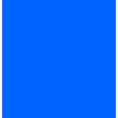
Запчасти насосов для горелок Baltur
Электроды поджига и ионизации
Электроды Weishaupt
Электроды ионизации Weishaupt
Электроды розжига Weishaupt
Электроды Elco
Электроды ионизации Elco
Электроды розжига Elco
Блоки электродов розжига Elco
Комплекты электродов Elco
Электроды Ecoflam
Электроды ионизации Ecoflam
Электроды розжига Ecoflam
Блоки электродов розжага Ecoflam
Комплекты электродов Ecoflam
Электроды Riello
Электроды ионизации Riello
Электроды розжига Riello
Комплекты электродов Riello
Электроды Lamborghini
Электроды ионизации Lamborghini
Электроды розжига Lamborghini
Блоки электродов Lamborghini
Электроды поджига и ионизации Baltur
Электроды ионизации Baltur