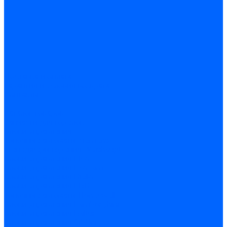
Доставка и оплата
Гарантия и условия возврата
Контакты
...
Каталог товаров
Запчасти для горелок
Блоки управления
Топочные автоматы Siemens
Менеджеры горения Weishaupt
Блоки управления Elco
Блоки управления Ecoflam
Блоки управления Riello
Блоки управления FBR
Топочные автоматы Honeywell
Блоки управления Lamborghini
Блоки управления Baltur
Блоки управления CibUnigas