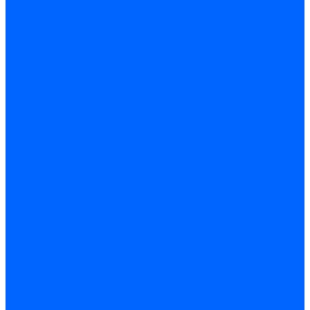
Кабели поджига и ионизации
Кабели поджига и ионизации Weishaupt
Кабели ионизации Weishaupt
Кабели поджига Weishaupt
Комплекты кабелей Weishaupt
Кабели поджига и ионизации Ecoflam
Кабели поджига Ecoflam
Кабели ионизации Ecoflam
Кабели поджига и ионазации FBR
Кабели ионизации FBR
Кабели поджига FBR
Кабели поджига и ионазации Lamborhini
Кабели ионизации Lamborghini
Кабели поджига Lamborghini
Кабели поджига и ионазации Baltur
Кабели ионизации Baltur
Кабели поджига Baltur
Кабели поджига и ионазации CibUnigas
Кабели ионизации CibUnigas
Кабели поджига CibUnigas
Кабели ионизации
Кабели поджига
Кабели в комплекте
Кабели электродов Cofi
Кабели электродов Dungs