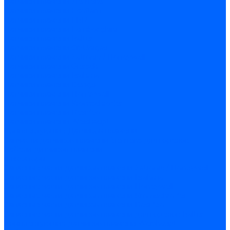
Датчики пламени Siemens
Датчики пламени Ecoflam
Датчики пламени FBR
Датчики пламени Lamborghini
Датчики пламени Baltur
Датчики пламени CibUnigas
Датчики пламени Satronic / Honeywell
Датчики пламени Giersch
Датчики пламени Brahma
Датчики пламени Dungs
Датчики пламени Honeywell
Датчики пламени Kromschroder
Датчики пламени Resideo
Датчики пламени Weishaupt
Комплектующие Датчиков пламени
Запчасти датчиков пламени Siemens для горелок
Кабели дитчиков пламени
Фиксаторы
Запасные части датчиков пламени Satronic / Honeywell
Запасные части датчиков пламени Brahma
Запасные части датчиков пламени Honeywell
Запасные части датчиков пламени Kromschroder
Запасные части датчиков пламени Resideo
Запасные части датчиков пламени для горелок Baltur
Комплектующие датчиков пламени Weishaupt