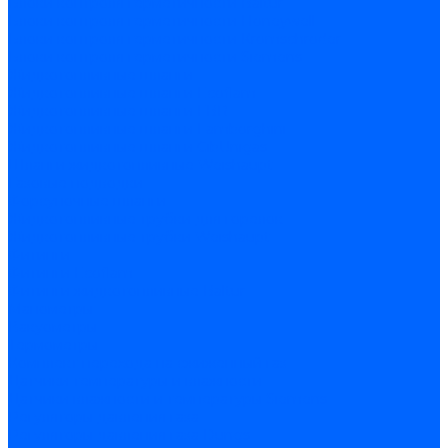
Блоки контроля герметичности Baltur
Блоки контроля герметичности Honeywell
Блоки контроля герметичности Kromschroder
Блоки контроля герметичности Siemens
Жидкотопливные шланги
Жидкотопливные шланги Ecoflam
Жидкотопливные шланги FBR
Жидкотопливные шланги Lamborghini
Жидкотопливные шланги CibUnigas
Шланги жидкотопливные Weishaupt
Газовые подводки
Форсуночные шланги
Жидкотопливные трубки для горелок
Жидкотопливные трубки Weishaupt
Фитинги
Фитинги Ecoflam
Фитинги жидкотопливные Baltur
Манометры
Вакуометры
Термометры
Комплект перехода на сжиженный газ
Датчики температуры и влажности
Датчики влажности и температуры Siemens
Регуляторы давления газа
Регуляторы давления газа Dungs