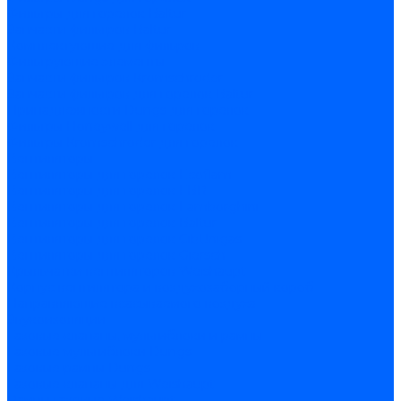
Фильтры для горелок Baltur
Запчасти фильтров Baltur
Комплектующие для фильров
Фильтрующие элементы
Запчасти фильтров Kromschroder
Запчасти фильтров для горелок Baltur
Принадлежности Dungs для горелок
Фильтры Honeywell для горелок
Фильтры Kromschroder для горелок
Вентиляторы
Вентиляторы для горелок Ecoflam
Вентиляторы для горелок FBR
Вентиляторы для горелок Lamborghini
Вентиляторы для горелок Baltur
Вентиляторы для горелок CibUnigas
Вентиляторы для горелок Giersch
Крыльчатки вентиляторов Weishaupt
Корпус вентилятора и воздухозаборный короб
Направляющие всасываемого воздуха
Звукоизоляции
Газовые клапаны, мультиблоки и рампы
Газовые мультиблоки Dungs
Газовые рампы Dungs
Газовые клапаны для Weishaupt
Рампы газовые Weishaupt