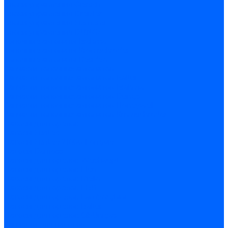
Блоки управления Giersch
Блоки управления Dreizler
Блоки управления Siemens
Блоки управления DUNGS
Топочные автоматы Brahma
Топочные автоматы Kromschroder
Топочные автоматы Resideo
Запчасти топочных автоматов
Запчасти топочных автоматов Baltur
Запчасти топочных автоматов Brahma
Запчасти топочных автоматов Dungs
Запчасти топочных автоматов Honeywell
Запчасти топочных автоматов Kromschroder
Насосы для горелок
Насосы Suntec
Насосы Suntec 21600 Longvic
Насосы Danfoss
Насосы для горелок Weishaupt
Насосы для горелок Elco
Насосы для горелок Riello
Насосы для горелок FBR
Насосы для горелок Lamborghini
Насосы для горелок Baltur
Насосы для горелок CibUnigas
Запчасти для насосов