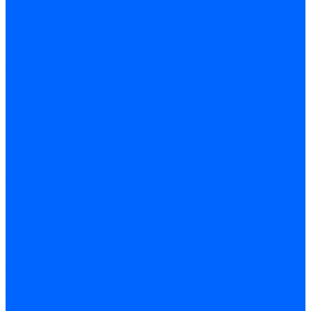
Запчасти жаровых труб Honeywell для горелок
Запчасти жаровых труб Kromschroder
Запчасти жаровых труб для горелок Baltur
Уравнительные диски Baltur
Компоненты газовой трубы Baltur
Компоненты жидкотопливной трубы Baltur
Комплектующие жаровых труб Weishaupt
Уравнительные диски Weishaupt
Компоненты газовой трубы Weishaupt
Компоненты жидкотопливной трубы Weishaupt
Уплотнения головы сгорания Weishaupt
Комплектующие к запорной арматуре
Затворы Siemens
Комплектующие к запорной арматуре Baltur
Комплектующие к запорной арматуре Siemens
Прочие запчасти для горелки
Компоненты жидкотопливной трубы Delavan
Компоненты жидкотопливной трубы Honeywell
Контрольно-измерительные приборы
Датчики давления Dungs
Датчики давления Siemens
Краны и клапаны Kromschroder
Принадлежности Brahma для горелок
Принадлежности Honeywell для горелок
Принадлежности Siemens для горелок