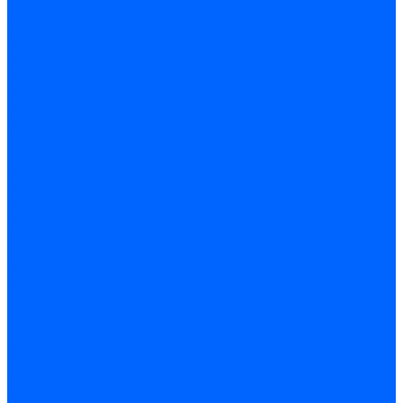
Запчасти для котлов
Автоматы горения для котлов
Горелки для котлов
Горелки для котлов Buderus
Газовые клапаны для котлов
Датчики температуры котла
Датчики температуры BAXI
Датчики температуры Buderus
Электроды для котлов
Электроды для котлов Buderus
Циркуляционные насосы
Вентиляторы для котлов
Вентиляторы для котлов BAXI
Вентиляторы для котлов Buderus
Термостаты
Термостаты комнатные Siemens
Инжекторы для котлов
Панели управления котла
Аноды магниевые
Аноды магниевые BAXI
Аноды магниевые Buderus
Комплекты перехода котла на сжиженный газ
Электромоторы для котла
Теплообменники для котлов
Байпас