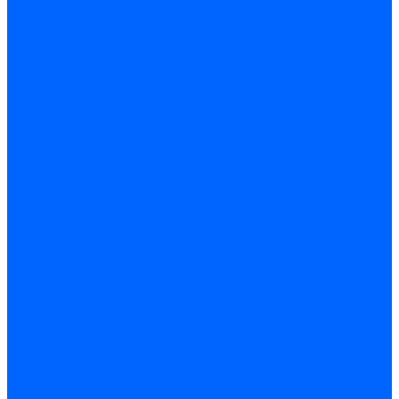
Регуляторы давления газа Baltur
Регуляторы давления газа Honeywell
Регуляторы давления газа Kromschroder
Регуляторы давления газа Siemens
Регуляторы давления газа Weishaupt
Комплектующие регуляторов давления
Запчасти регуляторов давления Dungs
Запасные части регуляторов давления Honeywell
Запчасти регуляторов давления Kromschroder
Компенсатор газовый
Пружины
Ёршики
Корпусные части, прокладки, винты и прочее
Кожухи
Кожухи Ecoflam
Кожухи FBR
Кожухи Lamborghini
Смотровые стекла
Заглушки, Винты
Заглушки, винты Weishaupt
Пластины панелей управления
Прокладки, стопортные кольца, уплотнения
Weishaupt прокладки, стопортные кольца, уплотнения
Панели управления
Трубы жаровые