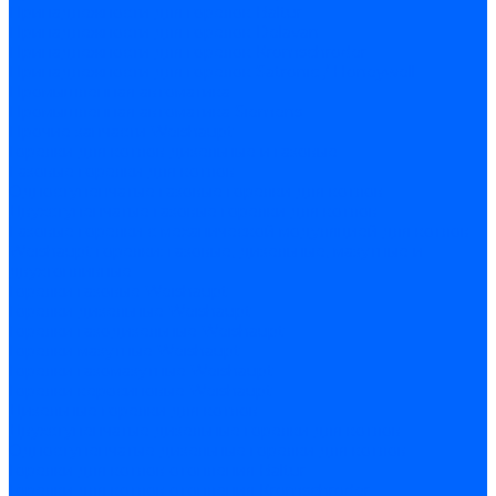
Принадлежности для горелок Baltur
Принадлежности для горелок Delavan
Принадлежности для горелок Kromschroder
Принадлежности для горелок Satronic / Honeywell
Промышленная автоматика
Промышленная автоматика Siemens
Прочие запчасти Weishaupt
Горелки для котлов дизельные и газовые
Газовые горелки для котлов
Одноступенчатые газовые горелки для котлов
Двухступенчатые газовые горелки для котлов
Газовые горелки с механической модуляцией для котлов
Weishaupt горелки: газовые, дизельные, мазутные и
двухтопливные
Горелки газовые Weishaupt
Горелки дизельные Weishaupt
Горелки газодизельные Weishaupt
Горелки мазутные Weishaupt
Горелки газомазутные Weishaupt
Горелки керосиновые Weishaupt
Дизельные горелки для котлов
Двухступенчатые дизельные горелки для котлов
Одноступенчатые дизельные горелки для котлов
Горелки для котлов отопления Baltur
Горелки для котлов отопления Kromschroder