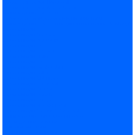
Кабели электродов Honeywell
Кабели электродов Kromschroder
Комплектующие кабелей
Запчасти кабелей розжига и ионизации Baltur
Комплектующие кабелей поджига и ионизации Weishaupt
Сервоприводы
Сервоприводы Siemens
Сервоприводы Weishaupt
Сервоприводы Elco
Сервоприводы Ecoflam
Сервоприводы Riello
Сервоприводы FBR
Сервоприводы Lamborghini
Сервоприводы Baltur
Сервоприводы CibUnigas
Сервоприводы Honeywell
Сервоприводы Dreizler
Сервоприводы Giersch
Сервоприводы Dungs
Сервоприводы Kromschroder
Сервоприводы Satronic / Honeywell
Комплектующие для сервоприводов
Вал воздушной заслонки
Пластина эластичная
Пружины сервоприводов