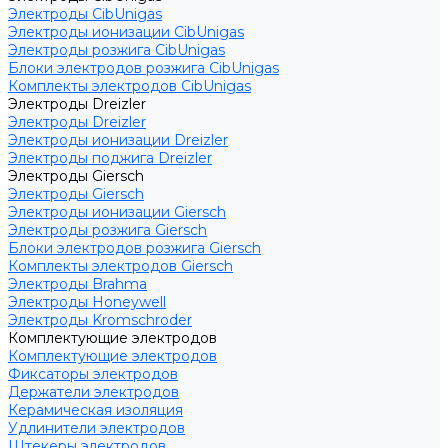
Электроды CibUnigas
Электроды ионизации CibUnigas
Электроды розжига CibUnigas
Блоки электродов розжига CibUnigas
Комплекты электродов CibUnigas
Электроды Dreizler
Электроды Dreizler
Электроды ионизации Dreizler
Электроды поджига Dreizler
Электроды Giersch
Электроды Giersch
Электроды ионизации Giersch
Электроды розжига Giersch
Блоки электродов розжига Giersch
Комплекты электродов Giersch
Электроды Brahma
Электроды Honeywell
Электроды Kromschroder
Комплектующие электродов
Комплектующие электродов
Фиксаторы электродов
Держатели электродов
Керамическая изоляция
Удлинители электродов
Штекеры электродов